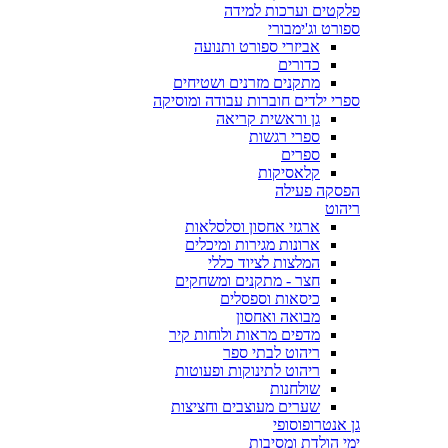
פלקטים וערכות למידה
ספורט וג'ימבורי
אביזרי ספורט ותנועה
כדורים
מתקנים מזרנים ושטיחים
ספרי ילדים חוברות עבודה ומוסיקה
גן וראשית קריאה
ספרי רגשות
ספרים
קלאסיקות
הפסקה פעילה
ריהוט
ארגזי אחסון וסלסלאות
ארונות מגירות ומיכלים
המלצות לציוד כללי
חצר - מתקנים ומשחקים
כיסאות וספסלים
מבואה ואחסון
מדפים מראות ולוחות קיר
ריהוט לבתי ספר
ריהוט לתינוקות ופעוטות
שולחנות
שערים מעוצבים וחציצות
גן אנטרופוסופי
ימי הולדת ומסיבות