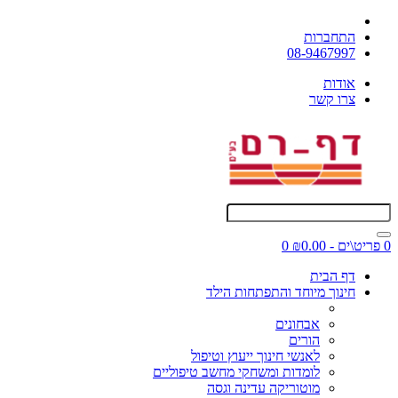
התחברות
08-9467997
אודות
צרו קשר
0 פריט\ים - ₪0.00
0
דף הבית
חינוך מיוחד והתפתחות הילד
אבחונים
הורים
לאנשי חינוך ייעוץ וטיפול
לומדות ומשחקי מחשב טיפוליים
מוטוריקה עדינה וגסה