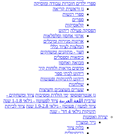
ספרי ילדים חוברות עבודה ומוסיקה
גן וראשית קריאה
ספרי רגשות
ספרים
קלאסיקות
הפסקה פעילה
ריהוט
ארגזי אחסון וסלסלאות
ארונות מגירות ומיכלים
המלצות לציוד כללי
חצר - מתקנים ומשחקים
כיסאות וספסלים
מבואה ואחסון
מדפים מראות ולוחות קיר
ריהוט לבתי ספר
ריהוט לתינוקות ופעוטות
שולחנות
שערים מעוצבים וחציצות
גן אנטרופוסופי
ימי הולדת ומסיבות
ציוד ומשחקים -
ערבית اللغة العربية
ציוד לפעוטון - גילאי 1-1.8 שנה
ציוד למעון / פעוטון - גילאי 1.9-2.8 שנה
ציוד לכיתת
תינוקות גילאי 4 חד' - שנה
יצירה ואומנות
נייר ומוצריו
בלוק ציור
בריסטולים