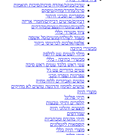
שדכן/מנקב/אקדח סיכות/סיכות תואמות
סרגל/מחדד/מחק/טיפקס
מספריים וסכיני חיתוך
דבקים/סרטים דביקים/חומרי אריזה
לחצנים/גומיות/נעצים/מהדקים
ציוד משרדי כללי
מעמד לשולחן/מגשים/סל אשפה
אלפון/אלבום לכרטיסי ביקור
מכשירי כתיבה
מילוי לעטים עט לדלפק
מכשירי כתיבה - כללי
עטי ראש בלבד עטים ראש סיכה
עטים כדוריים עט ג'ל
עפרונות ועפרון מכני
טושים ואביזרים ללוח מחיק
טושים לסימון והדגשה טושים לא מחיקים
מוצרי תיוק
תיקי פוליגל
קלסרים ותיקי טבעות
חוצצים ודגלוני תיוק
שמרדפים
תיקי מהנדס ומכתביות
קופסאות לקטלוגים
מוצרי תיוק כללי