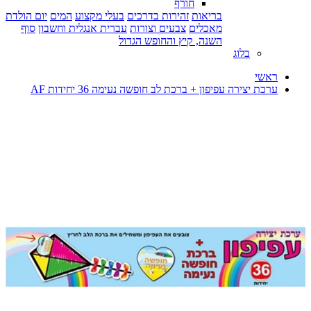
חורף
בריאות
זהירות בדרכים
בעלי מקצוע
המים
יום הולדת
מאכלים
צבעים וצורות
עברית אנגלית וחשבון
סוף
השנה, קיץ והחופש הגדול
בלוג
ראשי
ערכת יצירה עפיפון + ברכת לב חופשה נעימה 36 יחידות AF