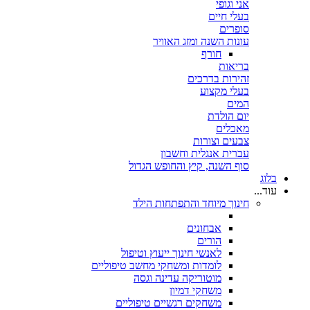
אני וגופי
בעלי חיים
סופרים
עונות השנה ומזג האוויר
חורף
בריאות
זהירות בדרכים
בעלי מקצוע
המים
יום הולדת
מאכלים
צבעים וצורות
עברית אנגלית וחשבון
סוף השנה, קיץ והחופש הגדול
בלוג
עוד...
חינוך מיוחד והתפתחות הילד
אבחונים
הורים
לאנשי חינוך ייעוץ וטיפול
לומדות ומשחקי מחשב טיפוליים
מוטוריקה עדינה וגסה
משחקי דמיון
משחקים רגשיים טיפוליים