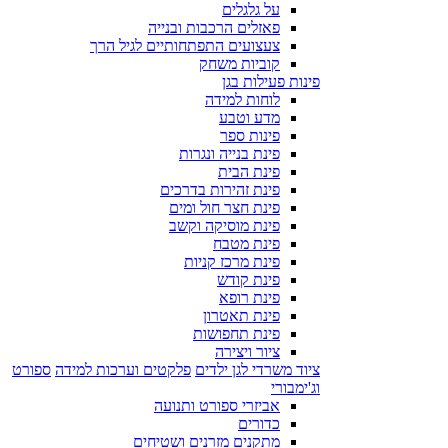
על גלגלים
פאזלים הרכבות ובנייה
צעצועים התפתחותיים לגיל הרך
קוביות משחק
פינות פעילות בגן
לוחות למידה
מדע וטבע
פינות ספר
פינת בנייה ונגרות
פינת הבית
פינת זהירות בדרכים
פינת חצר חול ומים
פינת מוסיקה וקשב
פינת מטבח
פינת מרכז קניות
פינת קודש
פינת רופא
פינת תאטרון
פינת תחפושות
ציור ויצירה
ציוד משרדי לגן ילדים
פלקטים וערכות למידה
ספורט
וג'ימבורי
אביזרי ספורט ותנועה
כדורים
מתקנים מזרנים ושטיחים