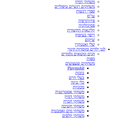
משחקי דמיון
משחקים רגשיים טיפוליים
ספרי רגשות
עו"ס
פיזיותרפיה
פסיכולוגיה
קלינאות תקשורת
ריפוי בעיסוק
שיקום
שלי זאנטקרן
לגני ילדים ומוסדות חינוך
חגים ונושאים נלמדים
מפות
משחקים וצעצועים
Playmobil
בובות
בעלי חיים
כלי נגינה
מכוניות
משחקי אסטרטגיה
משחקי דמיון
משחקי חברה
משחקי חשיבה
משחקי מים ואמבטיה
משחקי קלפים