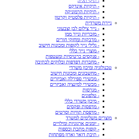
- תיקי תליה
- תיקיות אינדקס
- תיקיות הרמוניקה
- תיקיות פלסטיק וקרטון
ניירת משרדית
- נייר צילום לבן וצבעוני
- מזכריות ונייר ממו
- מדבקות ומחזקי חורים
- גלילי נייר לקופות ומכונות חישוב
- מוצרי נייר כללי
- פנקסים כרטיסיות ומעטפות
- מחברות דפדפות ובלוקים לכתיבה
טכנולוגיה ומיכון משרדי
- מחשבונים ומכונות חישוב
- מכשירי ספירלה ואביזרים
- מכשירי למינציה ואביזרים
- מגרסות
- טלפונים
- מיכון משרדי כללי
- מדפסות ופקסים
- מדפסת תוויות וסרטים
מוצרים משלימים למשרד
- יומנים ארגוניות ומילויים
- קופות מתכת וכספות
- תיבת דואר וארון מפתחות