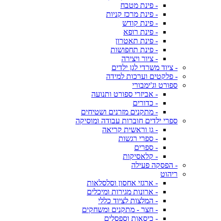
- פינת מטבח
- פינת מרכז קניות
- פינת קודש
- פינת רופא
- פינת תאטרון
- פינת תחפושות
- ציור ויצירה
- ציוד משרדי לגן ילדים
- פלקטים וערכות למידה
ספורט וג'ימבורי
- אביזרי ספורט ותנועה
- כדורים
- מתקנים מזרנים ושטיחים
ספרי ילדים חוברות עבודה ומוסיקה
- גן וראשית קריאה
- ספרי רגשות
- ספרים
- קלאסיקות
- הפסקה פעילה
ריהוט
- ארגזי אחסון וסלסלאות
- ארונות מגירות ומיכלים
- המלצות לציוד כללי
- חצר - מתקנים ומשחקים
- כיסאות וספסלים