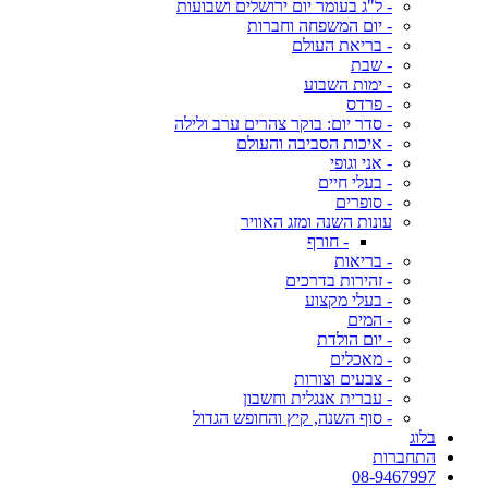
- ל"ג בעומר יום ירושלים ושבועות
- יום המשפחה וחברות
- בריאת העולם
- שבת
- ימות השבוע
- פרדס
- סדר יום: בוקר צהרים ערב ולילה
- איכות הסביבה והעולם
- אני וגופי
- בעלי חיים
- סופרים
עונות השנה ומזג האוויר
- חורף
- בריאות
- זהירות בדרכים
- בעלי מקצוע
- המים
- יום הולדת
- מאכלים
- צבעים וצורות
- עברית אנגלית וחשבון
- סוף השנה, קיץ והחופש הגדול
בלוג
התחברות
08-9467997