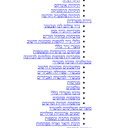
תיקי תליה
תיקיות אינדקס
תיקיות הרמוניקה
תיקיות פלסטיק וקרטון
ניירת משרדית
נייר צילום לבן וצבעוני
מזכריות ונייר ממו
מדבקות ומחזקי חורים
גלילי נייר לקופות ומכונות חישוב
מוצרי נייר כללי
פנקסים כרטיסיות ומעטפות
מחברות דפדפות ובלוקים לכתיבה
טכנולוגיה ומיכון משרדי
מחשבונים ומכונות חישוב
מכשירי ספירלה ואביזרים
מכשירי למינציה ואביזרים
מגרסות
טלפונים
מיכון משרדי כללי
מדפסות ופקסים
מדפסת תוויות וסרטים
מוצרים משלימים למשרד
יומנים ארגוניות ומילויים
קופות מתכת וכספות
תיבת דואר וארון מפתחות