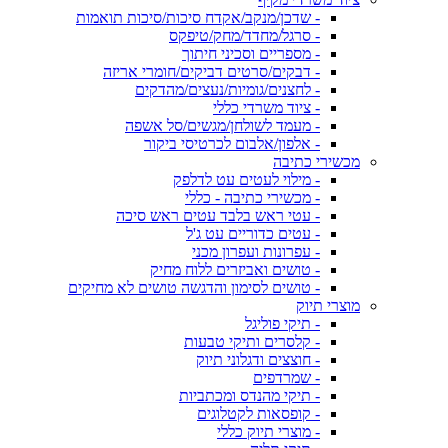
- שדכן/מנקב/אקדח סיכות/סיכות תואמות
- סרגל/מחדד/מחק/טיפקס
- מספריים וסכיני חיתוך
- דבקים/סרטים דביקים/חומרי אריזה
- לחצנים/גומיות/נעצים/מהדקים
- ציוד משרדי כללי
- מעמד לשולחן/מגשים/סל אשפה
- אלפון/אלבום לכרטיסי ביקור
מכשירי כתיבה
- מילוי לעטים עט לדלפק
- מכשירי כתיבה - כללי
- עטי ראש בלבד עטים ראש סיכה
- עטים כדוריים עט ג'ל
- עפרונות ועפרון מכני
- טושים ואביזרים ללוח מחיק
- טושים לסימון והדגשה טושים לא מחיקים
מוצרי תיוק
- תיקי פוליגל
- קלסרים ותיקי טבעות
- חוצצים ודגלוני תיוק
- שמרדפים
- תיקי מהנדס ומכתביות
- קופסאות לקטלוגים
- מוצרי תיוק כללי