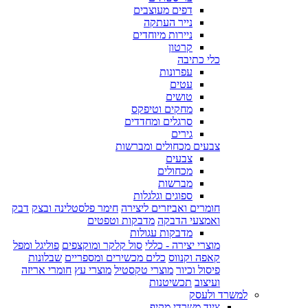
דפים מעוצבים
נייר העתקה
ניירות מיוחדים
קרטון
כלי כתיבה
עפרונות
עטים
טושים
מחקים וטיפקס
סרגלים ומחדדים
גירים
צבעים מכחולים ומברשות
צבעים
מכחולים
מברשות
ספוגים וגלגלות
חומרים ואביזרים ליצירה
חימר פלסטלינה ובצק
דבק
ואמצעי הדבקה
מדבקות וטפטים
מדבקות עגולות
מוצרי יצירה - כללי
סול קלקר ומוקצפים
פוליגל ומפל
קאפה וקנווס
כלים מכשירים ומספריים
שבלונות
פיסול וכיור
מוצרי טקסטיל
מוצרי עץ
חומרי אריזה
ועיצוב
תכשיטנות
למשרד ולעסק
ציוד משרדי מקיף