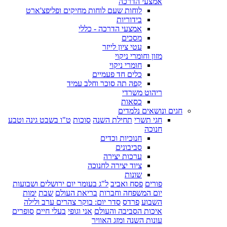
אמצעי הדרכה
לוחות שעם לוחות מחיקים ופליפצ'ארט
בידוריות
אמצעי הדרכה - כללי
מסכים
עטי ציון לייזר
מזון וחומרי ניקוי
חומרי ניקוי
כלים חד פעמיים
קפה תה סוכר וחלב עמיד
ריהוט משרדי
כסאות
חגים ונושאים נלמדים
חגי תשרי
תחילת השנה
סוכות
ט"ו בשבט גינה וטבע
חנוכה
חנוכיות וכדים
סביבונים
ערכות יצירה
ציוד יצירה לחנוכה
שונות
פורים
פסח ואביב
ל"ג בעומר יום ירושלים ושבועות
יום המשפחה וחברות
בריאת העולם
שבת
ימות
השבוע
פרדס
סדר יום: בוקר צהרים ערב ולילה
איכות הסביבה והעולם
אני וגופי
בעלי חיים
סופרים
עונות השנה ומזג האוויר