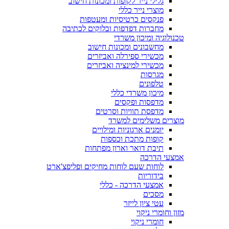
גלילי נייר לקופות ומכונות חישוב
מוצרי נייר כללי
פנקסים כרטיסיות ומעטפות
מחברות דפדפות ובלוקים לכתיבה
טכנולוגיה ומיכון משרדי
מחשבונים ומכונות חישוב
מכשירי ספירלה ואביזרים
מכשירי למינציה ואביזרים
מגרסות
טלפונים
מיכון משרדי כללי
מדפסות ופקסים
מדפסת תוויות וסרטים
מוצרים משלימים למשרד
יומנים ארגוניות ומילויים
קופות מתכת וכספות
תיבת דואר וארון מפתחות
אמצעי הדרכה
לוחות שעם לוחות מחיקים ופליפצ'ארט
בידוריות
אמצעי הדרכה - כללי
מסכים
עטי ציון לייזר
מזון וחומרי ניקוי
חומרי ניקוי