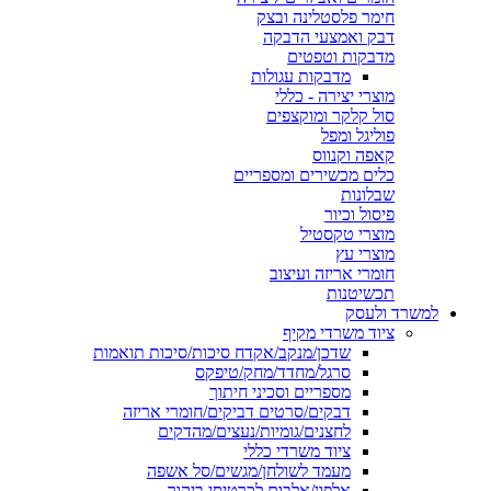
חימר פלסטלינה ובצק
דבק ואמצעי הדבקה
מדבקות וטפטים
מדבקות עגולות
מוצרי יצירה - כללי
סול קלקר ומוקצפים
פוליגל ומפל
קאפה וקנווס
כלים מכשירים ומספריים
שבלונות
פיסול וכיור
מוצרי טקסטיל
מוצרי עץ
חומרי אריזה ועיצוב
תכשיטנות
למשרד ולעסק
ציוד משרדי מקיף
שדכן/מנקב/אקדח סיכות/סיכות תואמות
סרגל/מחדד/מחק/טיפקס
מספריים וסכיני חיתוך
דבקים/סרטים דביקים/חומרי אריזה
לחצנים/גומיות/נעצים/מהדקים
ציוד משרדי כללי
מעמד לשולחן/מגשים/סל אשפה
אלפון/אלבום לכרטיסי ביקור