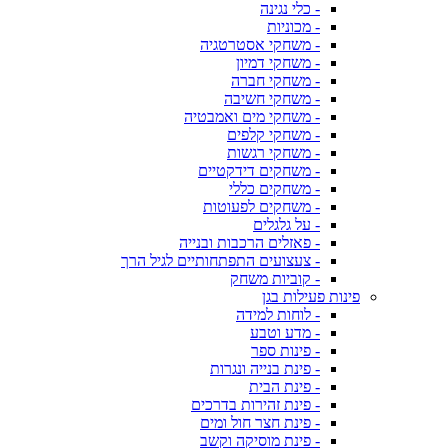
- כלי נגינה
- מכוניות
- משחקי אסטרטגיה
- משחקי דמיון
- משחקי חברה
- משחקי חשיבה
- משחקי מים ואמבטיה
- משחקי קלפים
- משחקי רגשות
- משחקים דידקטיים
- משחקים כללי
- משחקים לפעוטות
- על גלגלים
- פאזלים הרכבות ובנייה
- צעצועים התפתחותיים לגיל הרך
- קוביות משחק
פינות פעילות בגן
- לוחות למידה
- מדע וטבע
- פינות ספר
- פינת בנייה ונגרות
- פינת הבית
- פינת זהירות בדרכים
- פינת חצר חול ומים
- פינת מוסיקה וקשב