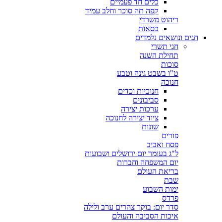
כלים חד פעמיים
קפה תה סוכר וחלב עמיד
ריהוט משרדי
כסאות
חגים ונושאים נלמדים
חגי תשרי
תחילת השנה
סוכות
ט"ו בשבט גינה וטבע
חנוכה
חנוכיות וכדים
סביבונים
ערכות יצירה
ציוד יצירה לחנוכה
שונות
פורים
פסח ואביב
ל"ג בעומר יום ירושלים ושבועות
יום המשפחה וחברות
בריאת העולם
שבת
ימות השבוע
פרדס
סדר יום: בוקר צהרים ערב ולילה
איכות הסביבה והעולם