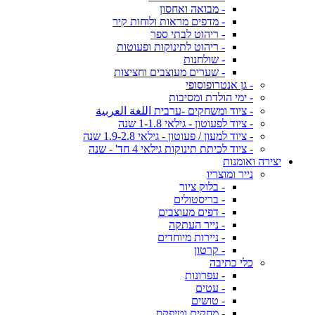
- מבואה ואחסון
- מדפים מראות ולוחות קיר
- ריהוט לבתי ספר
- ריהוט לתינוקות ופעוטות
- שולחנות
- שערים מעוצבים וחציצות
- גן אנטרופוסופי
- ימי הולדת ומסיבות
- ציוד ומשחקים -ערבית اللغة العربية
- ציוד לפעוטון - גילאי 1-1.8 שנה
- ציוד למעון / פעוטון - גילאי 1.9-2.8 שנה
- ציוד לכיתת תינוקות גילאי 4 חד' - שנה
יצירה ואומנות
נייר ומוצריו
- בלוק ציור
- בריסטולים
- דפים מעוצבים
- נייר העתקה
- ניירות מיוחדים
- קרטון
כלי כתיבה
- עפרונות
- עטים
- טושים
- מחקים וטיפקס