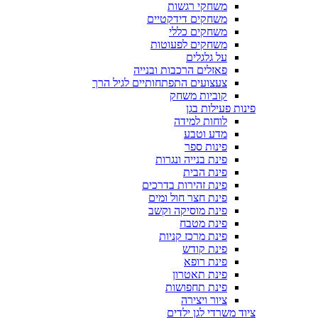
משחקי רגשות
משחקים דידקטיים
משחקים כללי
משחקים לפעוטות
על גלגלים
פאזלים הרכבות ובנייה
צעצועים התפתחותיים לגיל הרך
קוביות משחק
פינות פעילות בגן
לוחות למידה
מדע וטבע
פינות ספר
פינת בנייה ונגרות
פינת הבית
פינת זהירות בדרכים
פינת חצר חול ומים
פינת מוסיקה וקשב
פינת מטבח
פינת מרכז קניות
פינת קודש
פינת רופא
פינת תאטרון
פינת תחפושות
ציור ויצירה
ציוד משרדי לגן ילדים