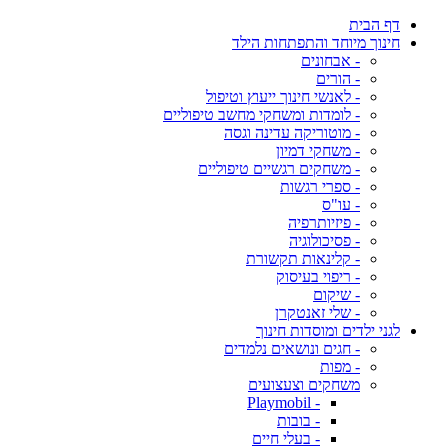
דף הבית
חינוך מיוחד והתפתחות הילד
- אבחונים
- הורים
- לאנשי חינוך ייעוץ וטיפול
- לומדות ומשחקי מחשב טיפוליים
- מוטוריקה עדינה וגסה
- משחקי דמיון
- משחקים רגשיים טיפוליים
- ספרי רגשות
- עו"ס
- פיזיותרפיה
- פסיכולוגיה
- קלינאות תקשורת
- ריפוי בעיסוק
- שיקום
- שלי זאנטקרן
לגני ילדים ומוסדות חינוך
- חגים ונושאים נלמדים
- מפות
משחקים וצעצועים
- Playmobil
- בובות
- בעלי חיים