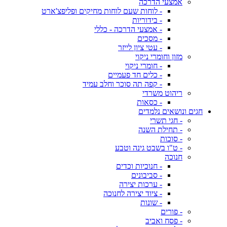
אמצעי הדרכה
- לוחות שעם לוחות מחיקים ופליפצ'ארט
- בידוריות
- אמצעי הדרכה - כללי
- מסכים
- עטי ציון לייזר
מזון וחומרי ניקוי
- חומרי ניקוי
- כלים חד פעמיים
- קפה תה סוכר וחלב עמיד
ריהוט משרדי
- כסאות
חגים ונושאים נלמדים
- חגי תשרי
- תחילת השנה
- סוכות
- ט"ו בשבט גינה וטבע
חנוכה
- חנוכיות וכדים
- סביבונים
- ערכות יצירה
- ציוד יצירה לחנוכה
- שונות
- פורים
- פסח ואביב