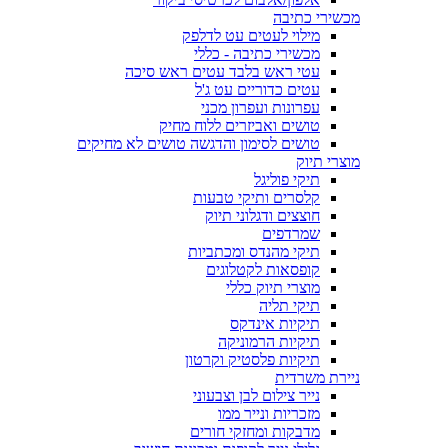
מכשירי כתיבה
מילוי לעטים עט לדלפק
מכשירי כתיבה - כללי
עטי ראש בלבד עטים ראש סיכה
עטים כדוריים עט ג'ל
עפרונות ועפרון מכני
טושים ואביזרים ללוח מחיק
טושים לסימון והדגשה טושים לא מחיקים
מוצרי תיוק
תיקי פוליגל
קלסרים ותיקי טבעות
חוצצים ודגלוני תיוק
שמרדפים
תיקי מהנדס ומכתביות
קופסאות לקטלוגים
מוצרי תיוק כללי
תיקי תליה
תיקיות אינדקס
תיקיות הרמוניקה
תיקיות פלסטיק וקרטון
ניירת משרדית
נייר צילום לבן וצבעוני
מזכריות ונייר ממו
מדבקות ומחזקי חורים