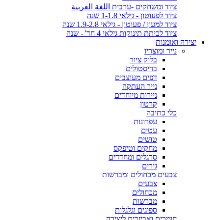
ציוד ומשחקים -ערבית اللغة العربية
ציוד לפעוטון - גילאי 1-1.8 שנה
ציוד למעון / פעוטון - גילאי 1.9-2.8 שנה
ציוד לכיתת תינוקות גילאי 4 חד' - שנה
יצירה ואומנות
נייר ומוצריו
בלוק ציור
בריסטולים
דפים מעוצבים
נייר העתקה
ניירות מיוחדים
קרטון
כלי כתיבה
עפרונות
עטים
טושים
מחקים וטיפקס
סרגלים ומחדדים
גירים
צבעים מכחולים ומברשות
צבעים
מכחולים
מברשות
ספוגים וגלגלות
חומרים ואביזרים ליצירה