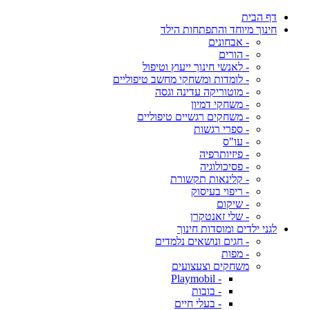
דף הבית
חינוך מיוחד והתפתחות הילד
- אבחונים
- הורים
- לאנשי חינוך ייעוץ וטיפול
- לומדות ומשחקי מחשב טיפוליים
- מוטוריקה עדינה וגסה
- משחקי דמיון
- משחקים רגשיים טיפוליים
- ספרי רגשות
- עו"ס
- פיזיותרפיה
- פסיכולוגיה
- קלינאות תקשורת
- ריפוי בעיסוק
- שיקום
- שלי זאנטקרן
לגני ילדים ומוסדות חינוך
- חגים ונושאים נלמדים
- מפות
משחקים וצעצועים
- Playmobil
- בובות
- בעלי חיים