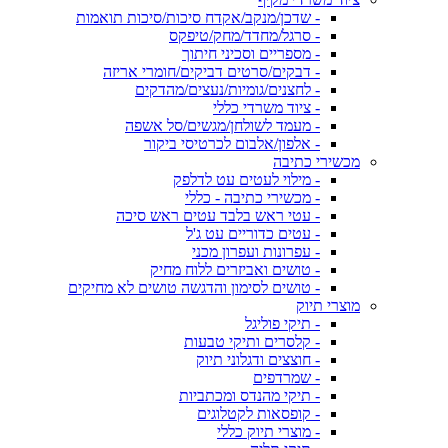
- שדכן/מנקב/אקדח סיכות/סיכות תואמות
- סרגל/מחדד/מחק/טיפקס
- מספריים וסכיני חיתוך
- דבקים/סרטים דביקים/חומרי אריזה
- לחצנים/גומיות/נעצים/מהדקים
- ציוד משרדי כללי
- מעמד לשולחן/מגשים/סל אשפה
- אלפון/אלבום לכרטיסי ביקור
מכשירי כתיבה
- מילוי לעטים עט לדלפק
- מכשירי כתיבה - כללי
- עטי ראש בלבד עטים ראש סיכה
- עטים כדוריים עט ג'ל
- עפרונות ועפרון מכני
- טושים ואביזרים ללוח מחיק
- טושים לסימון והדגשה טושים לא מחיקים
מוצרי תיוק
- תיקי פוליגל
- קלסרים ותיקי טבעות
- חוצצים ודגלוני תיוק
- שמרדפים
- תיקי מהנדס ומכתביות
- קופסאות לקטלוגים
- מוצרי תיוק כללי