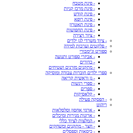
- פינת מטבח
- פינת מרכז קניות
- פינת קודש
- פינת רופא
- פינת תאטרון
- פינת תחפושות
- ציור ויצירה
- ציוד משרדי לגן ילדים
- פלקטים וערכות למידה
ספורט וג'ימבורי
- אביזרי ספורט ותנועה
- כדורים
- מתקנים מזרנים ושטיחים
ספרי ילדים חוברות עבודה ומוסיקה
- גן וראשית קריאה
- ספרי רגשות
- ספרים
- קלאסיקות
- הפסקה פעילה
ריהוט
- ארגזי אחסון וסלסלאות
- ארונות מגירות ומיכלים
- המלצות לציוד כללי
- חצר - מתקנים ומשחקים
- כיסאות וספסלים