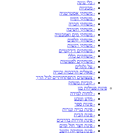
- כלי נגינה
- מכוניות
- משחקי אסטרטגיה
- משחקי דמיון
- משחקי חברה
- משחקי חשיבה
- משחקי מים ואמבטיה
- משחקי קלפים
- משחקי רגשות
- משחקים דידקטיים
- משחקים כללי
- משחקים לפעוטות
- על גלגלים
- פאזלים הרכבות ובנייה
- צעצועים התפתחותיים לגיל הרך
- קוביות משחק
פינות פעילות בגן
- לוחות למידה
- מדע וטבע
- פינות ספר
- פינת בנייה ונגרות
- פינת הבית
- פינת זהירות בדרכים
- פינת חצר חול ומים
- פינת מוסיקה וקשב