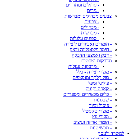
- סרגלים ומחדדים
- גירים
צבעים מכחולים ומברשות
- צבעים
- מכחולים
- מברשות
- ספוגים וגלגלות
- חומרים ואביזרים ליצירה
- חימר פלסטלינה ובצק
- דבק ואמצעי הדבקה
מדבקות וטפטים
- מדבקות עגולות
- מוצרי יצירה - כללי
- סול קלקר ומוקצפים
- פוליגל ומפל
- קאפה וקנווס
- כלים מכשירים ומספריים
- שבלונות
- פיסול וכיור
- מוצרי טקסטיל
- מוצרי עץ
- חומרי אריזה ועיצוב
- תכשיטנות
למשרד ולעסק
ציוד משרדי מקיף