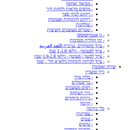
- מבואה ואחסון
- מדפים מראות ולוחות קיר
- ריהוט לבתי ספר
- ריהוט לתינוקות ופעוטות
- שולחנות
- שערים מעוצבים וחציצות
- גן אנטרופוסופי
- ימי הולדת ומסיבות
- ציוד ומשחקים -ערבית اللغة العربية
- ציוד לפעוטון - גילאי 1-1.8 שנה
- ציוד למעון / פעוטון - גילאי 1.9-2.8 שנה
- ציוד לכיתת תינוקות גילאי 4 חד' - שנה
יצירה ואומנות
נייר ומוצריו
- בלוק ציור
- בריסטולים
- דפים מעוצבים
- נייר העתקה
- ניירות מיוחדים
- קרטון
כלי כתיבה
- עפרונות
- עטים
- טושים
- מחקים וטיפקס