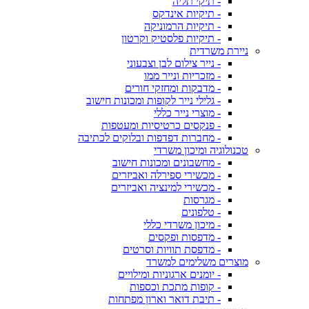
- תיקי תליה
- תיקיות אינדקס
- תיקיות הרמוניקה
- תיקיות פלסטיק וקרטון
ניירת משרדית
- נייר צילום לבן וצבעוני
- מזכריות ונייר ממו
- מדבקות ומחזקי חורים
- גלילי נייר לקופות ומכונות חישוב
- מוצרי נייר כללי
- פנקסים כרטיסיות ומעטפות
- מחברות דפדפות ובלוקים לכתיבה
טכנולוגיה ומיכון משרדי
- מחשבונים ומכונות חישוב
- מכשירי ספירלה ואביזרים
- מכשירי למינציה ואביזרים
- מגרסות
- טלפונים
- מיכון משרדי כללי
- מדפסות ופקסים
- מדפסת תוויות וסרטים
מוצרים משלימים למשרד
- יומנים ארגוניות ומילויים
- קופות מתכת וכספות
- תיבת דואר וארון מפתחות