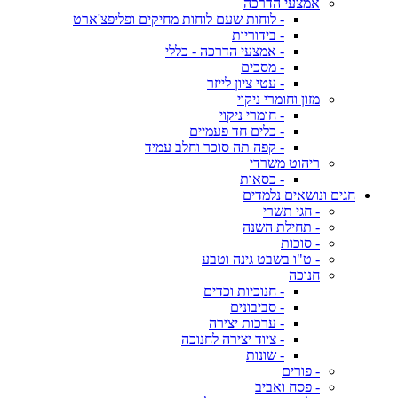
אמצעי הדרכה
- לוחות שעם לוחות מחיקים ופליפצ'ארט
- בידוריות
- אמצעי הדרכה - כללי
- מסכים
- עטי ציון לייזר
מזון וחומרי ניקוי
- חומרי ניקוי
- כלים חד פעמיים
- קפה תה סוכר וחלב עמיד
ריהוט משרדי
- כסאות
חגים ונושאים נלמדים
- חגי תשרי
- תחילת השנה
- סוכות
- ט"ו בשבט גינה וטבע
חנוכה
- חנוכיות וכדים
- סביבונים
- ערכות יצירה
- ציוד יצירה לחנוכה
- שונות
- פורים
- פסח ואביב