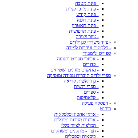
- פינת מטבח
- פינת מרכז קניות
- פינת קודש
- פינת רופא
- פינת תאטרון
- פינת תחפושות
- ציור ויצירה
- ציוד משרדי לגן ילדים
- פלקטים וערכות למידה
ספורט וג'ימבורי
- אביזרי ספורט ותנועה
- כדורים
- מתקנים מזרנים ושטיחים
ספרי ילדים חוברות עבודה ומוסיקה
- גן וראשית קריאה
- ספרי רגשות
- ספרים
- קלאסיקות
- הפסקה פעילה
ריהוט
- ארגזי אחסון וסלסלאות
- ארונות מגירות ומיכלים
- המלצות לציוד כללי
- חצר - מתקנים ומשחקים
- כיסאות וספסלים