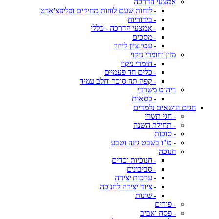
אמצעי הדרכה
- לוחות שעם לוחות מחיקים ופליפצ'ארט
- בידוריות
- אמצעי הדרכה - כללי
- מסכים
- עטי ציון לייזר
מזון וחומרי ניקוי
- חומרי ניקוי
- כלים חד פעמיים
- קפה תה סוכר וחלב עמיד
ריהוט משרדי
- כסאות
חגים ונושאים נלמדים
- חגי תשרי
- תחילת השנה
- סוכות
- ט"ו בשבט גינה וטבע
חנוכה
- חנוכיות וכדים
- סביבונים
- ערכות יצירה
- ציוד יצירה לחנוכה
- שונות
- פורים
- פסח ואביב