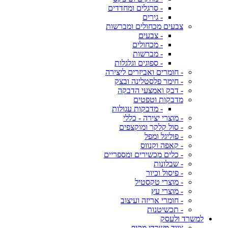
- סרגלים ומחדדים
- גירים
צבעים מכחולים ומברשות
- צבעים
- מכחולים
- מברשות
- ספוגים וגלגלות
- חומרים ואביזרים ליצירה
- חימר פלסטלינה ובצק
- דבק ואמצעי הדבקה
מדבקות וטפטים
- מדבקות עגולות
- מוצרי יצירה - כללי
- סול קלקר ומוקצפים
- פוליגל ומפל
- קאפה וקנווס
- כלים מכשירים ומספריים
- שבלונות
- פיסול וכיור
- מוצרי טקסטיל
- מוצרי עץ
- חומרי אריזה ועיצוב
- תכשיטנות
למשרד ולעסק
ציוד משרדי מקיף