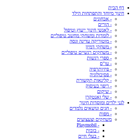
דף הבית
חינוך מיוחד והתפתחות הילד
- אבחונים
- הורים
- לאנשי חינוך ייעוץ וטיפול
- לומדות ומשחקי מחשב טיפוליים
- מוטוריקה עדינה וגסה
- משחקי דמיון
- משחקים רגשיים טיפוליים
- ספרי רגשות
- עו"ס
- פיזיותרפיה
- פסיכולוגיה
- קלינאות תקשורת
- ריפוי בעיסוק
- שיקום
- שלי זאנטקרן
לגני ילדים ומוסדות חינוך
- חגים ונושאים נלמדים
- מפות
משחקים וצעצועים
- Playmobil
- בובות
- בעלי חיים