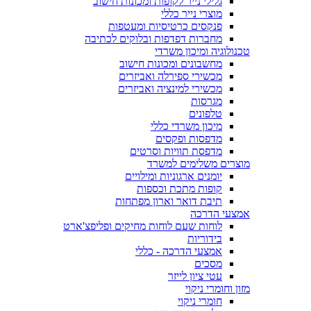
גלילי נייר לקופות ומכונות חישוב
מוצרי נייר כללי
פנקסים כרטיסיות ומעטפות
מחברות דפדפות ובלוקים לכתיבה
טכנולוגיה ומיכון משרדי
מחשבונים ומכונות חישוב
מכשירי ספירלה ואביזרים
מכשירי למינציה ואביזרים
מגרסות
טלפונים
מיכון משרדי כללי
מדפסות ופקסים
מדפסת תוויות וסרטים
מוצרים משלימים למשרד
יומנים ארגוניות ומילויים
קופות מתכת וכספות
תיבת דואר וארון מפתחות
אמצעי הדרכה
לוחות שעם לוחות מחיקים ופליפצ'ארט
בידוריות
אמצעי הדרכה - כללי
מסכים
עטי ציון לייזר
מזון וחומרי ניקוי
חומרי ניקוי