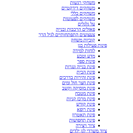
משחקי רגשות
משחקים דידקטיים
משחקים כללי
משחקים לפעוטות
על גלגלים
פאזלים הרכבות ובנייה
צעצועים התפתחותיים לגיל הרך
קוביות משחק
פינות פעילות בגן
לוחות למידה
מדע וטבע
פינות ספר
פינת בנייה ונגרות
פינת הבית
פינת זהירות בדרכים
פינת חצר חול ומים
פינת מוסיקה וקשב
פינת מטבח
פינת מרכז קניות
פינת קודש
פינת רופא
פינת תאטרון
פינת תחפושות
ציור ויצירה
ציוד משרדי לגן ילדים