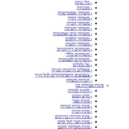
- כלי נגינה
- מכוניות
- משחקי אסטרטגיה
- משחקי דמיון
- משחקי חברה
- משחקי חשיבה
- משחקי מים ואמבטיה
- משחקי קלפים
- משחקי רגשות
- משחקים דידקטיים
- משחקים כללי
- משחקים לפעוטות
- על גלגלים
- פאזלים הרכבות ובנייה
- צעצועים התפתחותיים לגיל הרך
- קוביות משחק
פינות פעילות בגן
- לוחות למידה
- מדע וטבע
- פינות ספר
- פינת בנייה ונגרות
- פינת הבית
- פינת זהירות בדרכים
- פינת חצר חול ומים
- פינת מוסיקה וקשב