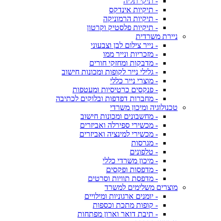
- תיקי תליה
- תיקיות אינדקס
- תיקיות הרמוניקה
- תיקיות פלסטיק וקרטון
ניירת משרדית
- נייר צילום לבן וצבעוני
- מזכריות ונייר ממו
- מדבקות ומחזקי חורים
- גלילי נייר לקופות ומכונות חישוב
- מוצרי נייר כללי
- פנקסים כרטיסיות ומעטפות
- מחברות דפדפות ובלוקים לכתיבה
טכנולוגיה ומיכון משרדי
- מחשבונים ומכונות חישוב
- מכשירי ספירלה ואביזרים
- מכשירי למינציה ואביזרים
- מגרסות
- טלפונים
- מיכון משרדי כללי
- מדפסות ופקסים
- מדפסת תוויות וסרטים
מוצרים משלימים למשרד
- יומנים ארגוניות ומילויים
- קופות מתכת וכספות
- תיבת דואר וארון מפתחות