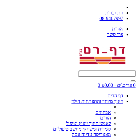
התחברות
08-9467997
אודות
צרו קשר
0 פריט\ים - ₪0.00
0
דף הבית
חינוך מיוחד והתפתחות הילד
אבחונים
הורים
לאנשי חינוך ייעוץ וטיפול
לומדות ומשחקי מחשב טיפוליים
מוטוריקה עדינה וגסה