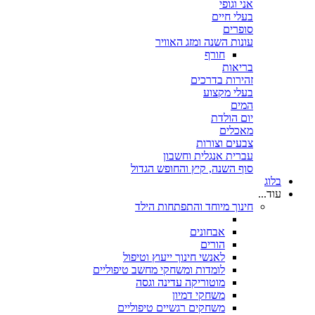
אני וגופי
בעלי חיים
סופרים
עונות השנה ומזג האוויר
חורף
בריאות
זהירות בדרכים
בעלי מקצוע
המים
יום הולדת
מאכלים
צבעים וצורות
עברית אנגלית וחשבון
סוף השנה, קיץ והחופש הגדול
בלוג
עוד...
חינוך מיוחד והתפתחות הילד
אבחונים
הורים
לאנשי חינוך ייעוץ וטיפול
לומדות ומשחקי מחשב טיפוליים
מוטוריקה עדינה וגסה
משחקי דמיון
משחקים רגשיים טיפוליים