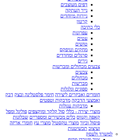
דפים מעוצבים
נייר העתקה
ניירות מיוחדים
קרטון
כלי כתיבה
עפרונות
עטים
טושים
מחקים וטיפקס
סרגלים ומחדדים
גירים
צבעים מכחולים ומברשות
צבעים
מכחולים
מברשות
ספוגים וגלגלות
חומרים ואביזרים ליצירה
חימר פלסטלינה ובצק
דבק
ואמצעי הדבקה
מדבקות וטפטים
מדבקות עגולות
מוצרי יצירה - כללי
סול קלקר ומוקצפים
פוליגל ומפל
קאפה וקנווס
כלים מכשירים ומספריים
שבלונות
פיסול וכיור
מוצרי טקסטיל
מוצרי עץ
חומרי אריזה
ועיצוב
תכשיטנות
למשרד ולעסק
ציוד משרדי מקיף