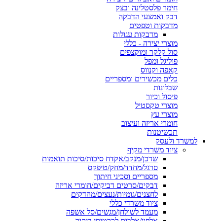
חימר פלסטלינה ובצק
דבק ואמצעי הדבקה
מדבקות וטפטים
מדבקות עגולות
מוצרי יצירה - כללי
סול קלקר ומוקצפים
פוליגל ומפל
קאפה וקנווס
כלים מכשירים ומספריים
שבלונות
פיסול וכיור
מוצרי טקסטיל
מוצרי עץ
חומרי אריזה ועיצוב
תכשיטנות
למשרד ולעסק
ציוד משרדי מקיף
שדכן/מנקב/אקדח סיכות/סיכות תואמות
סרגל/מחדד/מחק/טיפקס
מספריים וסכיני חיתוך
דבקים/סרטים דביקים/חומרי אריזה
לחצנים/גומיות/נעצים/מהדקים
ציוד משרדי כללי
מעמד לשולחן/מגשים/סל אשפה
אלפון/אלבום לכרטיסי ביקור