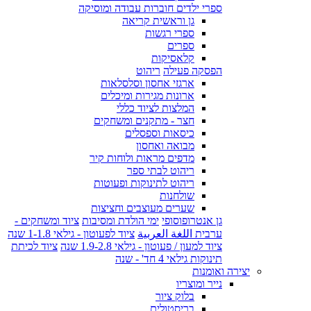
ספרי ילדים חוברות עבודה ומוסיקה
גן וראשית קריאה
ספרי רגשות
ספרים
קלאסיקות
הפסקה פעילה
ריהוט
ארגזי אחסון וסלסלאות
ארונות מגירות ומיכלים
המלצות לציוד כללי
חצר - מתקנים ומשחקים
כיסאות וספסלים
מבואה ואחסון
מדפים מראות ולוחות קיר
ריהוט לבתי ספר
ריהוט לתינוקות ופעוטות
שולחנות
שערים מעוצבים וחציצות
גן אנטרופוסופי
ימי הולדת ומסיבות
ציוד ומשחקים -
ערבית اللغة العربية
ציוד לפעוטון - גילאי 1-1.8 שנה
ציוד למעון / פעוטון - גילאי 1.9-2.8 שנה
ציוד לכיתת
תינוקות גילאי 4 חד' - שנה
יצירה ואומנות
נייר ומוצריו
בלוק ציור
בריסטולים