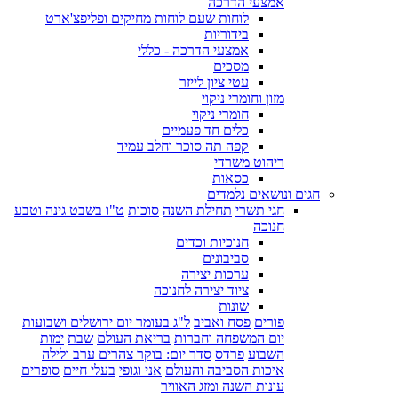
אמצעי הדרכה
לוחות שעם לוחות מחיקים ופליפצ'ארט
בידוריות
אמצעי הדרכה - כללי
מסכים
עטי ציון לייזר
מזון וחומרי ניקוי
חומרי ניקוי
כלים חד פעמיים
קפה תה סוכר וחלב עמיד
ריהוט משרדי
כסאות
חגים ונושאים נלמדים
חגי תשרי
תחילת השנה
סוכות
ט"ו בשבט גינה וטבע
חנוכה
חנוכיות וכדים
סביבונים
ערכות יצירה
ציוד יצירה לחנוכה
שונות
פורים
פסח ואביב
ל"ג בעומר יום ירושלים ושבועות
יום המשפחה וחברות
בריאת העולם
שבת
ימות
השבוע
פרדס
סדר יום: בוקר צהרים ערב ולילה
איכות הסביבה והעולם
אני וגופי
בעלי חיים
סופרים
עונות השנה ומזג האוויר