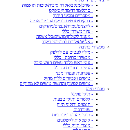
- שדכן/מנקב/אקדח סיכות/סיכות תואמות
- סרגל/מחדד/מחק/טיפקס
- מספריים וסכיני חיתוך
- דבקים/סרטים דביקים/חומרי אריזה
- לחצנים/גומיות/נעצים/מהדקים
- ציוד משרדי כללי
- מעמד לשולחן/מגשים/סל אשפה
- אלפון/אלבום לכרטיסי ביקור
מכשירי כתיבה
- מילוי לעטים עט לדלפק
- מכשירי כתיבה - כללי
- עטי ראש בלבד עטים ראש סיכה
- עטים כדוריים עט ג'ל
- עפרונות ועפרון מכני
- טושים ואביזרים ללוח מחיק
- טושים לסימון והדגשה טושים לא מחיקים
מוצרי תיוק
- תיקי פוליגל
- קלסרים ותיקי טבעות
- חוצצים ודגלוני תיוק
- שמרדפים
- תיקי מהנדס ומכתביות
- קופסאות לקטלוגים
- מוצרי תיוק כללי