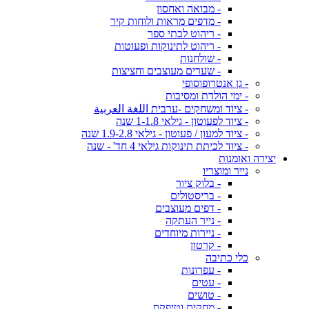
- מבואה ואחסון
- מדפים מראות ולוחות קיר
- ריהוט לבתי ספר
- ריהוט לתינוקות ופעוטות
- שולחנות
- שערים מעוצבים וחציצות
- גן אנטרופוסופי
- ימי הולדת ומסיבות
- ציוד ומשחקים -ערבית اللغة العربية
- ציוד לפעוטון - גילאי 1-1.8 שנה
- ציוד למעון / פעוטון - גילאי 1.9-2.8 שנה
- ציוד לכיתת תינוקות גילאי 4 חד' - שנה
יצירה ואומנות
נייר ומוצריו
- בלוק ציור
- בריסטולים
- דפים מעוצבים
- נייר העתקה
- ניירות מיוחדים
- קרטון
כלי כתיבה
- עפרונות
- עטים
- טושים
- מחקים וטיפקס