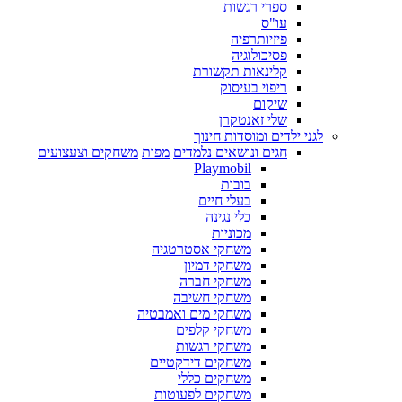
ספרי רגשות
עו"ס
פיזיותרפיה
פסיכולוגיה
קלינאות תקשורת
ריפוי בעיסוק
שיקום
שלי זאנטקרן
לגני ילדים ומוסדות חינוך
חגים ונושאים נלמדים
מפות
משחקים וצעצועים
Playmobil
בובות
בעלי חיים
כלי נגינה
מכוניות
משחקי אסטרטגיה
משחקי דמיון
משחקי חברה
משחקי חשיבה
משחקי מים ואמבטיה
משחקי קלפים
משחקי רגשות
משחקים דידקטיים
משחקים כללי
משחקים לפעוטות