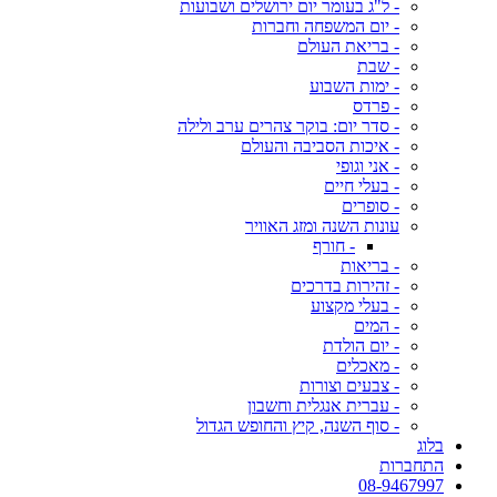
- ל"ג בעומר יום ירושלים ושבועות
- יום המשפחה וחברות
- בריאת העולם
- שבת
- ימות השבוע
- פרדס
- סדר יום: בוקר צהרים ערב ולילה
- איכות הסביבה והעולם
- אני וגופי
- בעלי חיים
- סופרים
עונות השנה ומזג האוויר
- חורף
- בריאות
- זהירות בדרכים
- בעלי מקצוע
- המים
- יום הולדת
- מאכלים
- צבעים וצורות
- עברית אנגלית וחשבון
- סוף השנה, קיץ והחופש הגדול
בלוג
התחברות
08-9467997