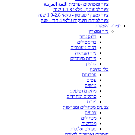
ציוד ומשחקים -ערבית اللغة العربية
ציוד לפעוטון - גילאי 1-1.8 שנה
ציוד למעון / פעוטון - גילאי 1.9-2.8 שנה
ציוד לכיתת תינוקות גילאי 4 חד' - שנה
יצירה ואומנות
נייר ומוצריו
בלוק ציור
בריסטולים
דפים מעוצבים
נייר העתקה
ניירות מיוחדים
קרטון
כלי כתיבה
עפרונות
עטים
טושים
מחקים וטיפקס
סרגלים ומחדדים
גירים
צבעים מכחולים ומברשות
צבעים
מכחולים
מברשות
ספוגים וגלגלות
חומרים ואביזרים ליצירה