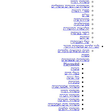
משחקי דמיון
משחקים רגשיים טיפוליים
ספרי רגשות
עו"ס
פיזיותרפיה
פסיכולוגיה
קלינאות תקשורת
ריפוי בעיסוק
שיקום
שלי זאנטקרן
לגני ילדים ומוסדות חינוך
חגים ונושאים נלמדים
מפות
משחקים וצעצועים
Playmobil
בובות
בעלי חיים
כלי נגינה
מכוניות
משחקי אסטרטגיה
משחקי דמיון
משחקי חברה
משחקי חשיבה
משחקי מים ואמבטיה
משחקי קלפים