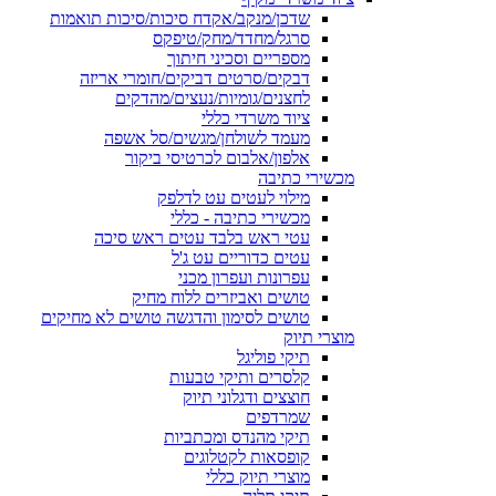
שדכן/מנקב/אקדח סיכות/סיכות תואמות
סרגל/מחדד/מחק/טיפקס
מספריים וסכיני חיתוך
דבקים/סרטים דביקים/חומרי אריזה
לחצנים/גומיות/נעצים/מהדקים
ציוד משרדי כללי
מעמד לשולחן/מגשים/סל אשפה
אלפון/אלבום לכרטיסי ביקור
מכשירי כתיבה
מילוי לעטים עט לדלפק
מכשירי כתיבה - כללי
עטי ראש בלבד עטים ראש סיכה
עטים כדוריים עט ג'ל
עפרונות ועפרון מכני
טושים ואביזרים ללוח מחיק
טושים לסימון והדגשה טושים לא מחיקים
מוצרי תיוק
תיקי פוליגל
קלסרים ותיקי טבעות
חוצצים ודגלוני תיוק
שמרדפים
תיקי מהנדס ומכתביות
קופסאות לקטלוגים
מוצרי תיוק כללי