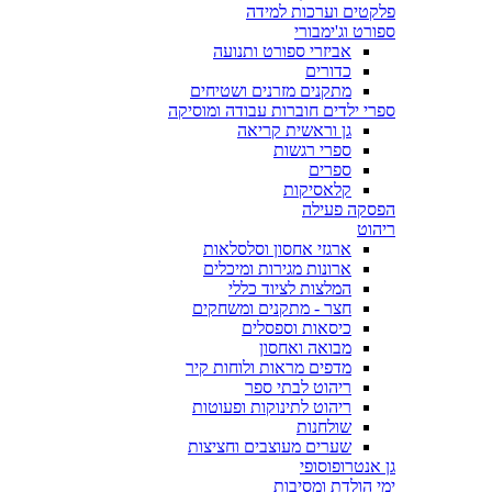
פלקטים וערכות למידה
ספורט וג'ימבורי
אביזרי ספורט ותנועה
כדורים
מתקנים מזרנים ושטיחים
ספרי ילדים חוברות עבודה ומוסיקה
גן וראשית קריאה
ספרי רגשות
ספרים
קלאסיקות
הפסקה פעילה
ריהוט
ארגזי אחסון וסלסלאות
ארונות מגירות ומיכלים
המלצות לציוד כללי
חצר - מתקנים ומשחקים
כיסאות וספסלים
מבואה ואחסון
מדפים מראות ולוחות קיר
ריהוט לבתי ספר
ריהוט לתינוקות ופעוטות
שולחנות
שערים מעוצבים וחציצות
גן אנטרופוסופי
ימי הולדת ומסיבות