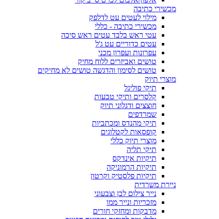
מכשירי כתיבה
מילוי לעטים עט לדלפק
מכשירי כתיבה - כללי
עטי ראש בלבד עטים ראש סיכה
עטים כדוריים עט ג'ל
עפרונות ועפרון מכני
טושים ואביזרים ללוח מחיק
טושים לסימון והדגשה טושים לא מחיקים
מוצרי תיוק
תיקי פוליגל
קלסרים ותיקי טבעות
חוצצים ודגלוני תיוק
שמרדפים
תיקי מהנדס ומכתביות
קופסאות לקטלוגים
מוצרי תיוק כללי
תיקי תליה
תיקיות אינדקס
תיקיות הרמוניקה
תיקיות פלסטיק וקרטון
ניירת משרדית
נייר צילום לבן וצבעוני
מזכריות ונייר ממו
מדבקות ומחזקי חורים