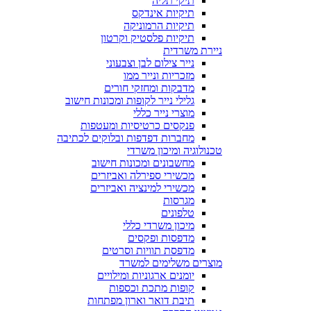
תיקי תליה
תיקיות אינדקס
תיקיות הרמוניקה
תיקיות פלסטיק וקרטון
ניירת משרדית
נייר צילום לבן וצבעוני
מזכריות ונייר ממו
מדבקות ומחזקי חורים
גלילי נייר לקופות ומכונות חישוב
מוצרי נייר כללי
פנקסים כרטיסיות ומעטפות
מחברות דפדפות ובלוקים לכתיבה
טכנולוגיה ומיכון משרדי
מחשבונים ומכונות חישוב
מכשירי ספירלה ואביזרים
מכשירי למינציה ואביזרים
מגרסות
טלפונים
מיכון משרדי כללי
מדפסות ופקסים
מדפסת תוויות וסרטים
מוצרים משלימים למשרד
יומנים ארגוניות ומילויים
קופות מתכת וכספות
תיבת דואר וארון מפתחות