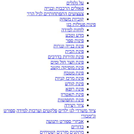
על גלגלים
פאזלים הרכבות ובנייה
צעצועים התפתחותיים לגיל הרך
קוביות משחק
פינות פעילות בגן
לוחות למידה
מדע וטבע
פינות ספר
פינת בנייה ונגרות
פינת הבית
פינת זהירות בדרכים
פינת חצר חול ומים
פינת מוסיקה וקשב
פינת מטבח
פינת מרכז קניות
פינת קודש
פינת רופא
פינת תאטרון
פינת תחפושות
ציור ויצירה
ציוד משרדי לגן ילדים
פלקטים וערכות למידה
ספורט
וג'ימבורי
אביזרי ספורט ותנועה
כדורים
מתקנים מזרנים ושטיחים