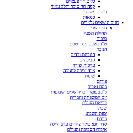
כלים חד פעמיים
קפה תה סוכר וחלב עמיד
ריהוט משרדי
כסאות
חגים ונושאים נלמדים
חגי תשרי
תחילת השנה
סוכות
ט"ו בשבט גינה וטבע
חנוכה
חנוכיות וכדים
סביבונים
ערכות יצירה
ציוד יצירה לחנוכה
שונות
פורים
פסח ואביב
ל"ג בעומר יום ירושלים ושבועות
יום המשפחה וחברות
בריאת העולם
שבת
ימות השבוע
פרדס
סדר יום: בוקר צהרים ערב ולילה
איכות הסביבה והעולם