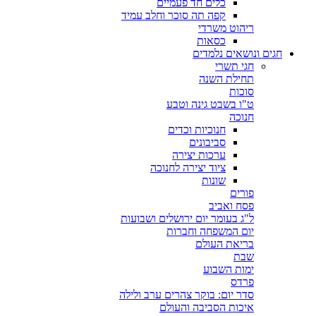
כלים חד פעמיים
קפה תה סוכר וחלב עמיד
ריהוט משרדי
כסאות
חגים ונושאים נלמדים
חגי תשרי
תחילת השנה
סוכות
ט"ו בשבט גינה וטבע
חנוכה
חנוכיות וכדים
סביבונים
ערכות יצירה
ציוד יצירה לחנוכה
שונות
פורים
פסח ואביב
ל"ג בעומר יום ירושלים ושבועות
יום המשפחה וחברות
בריאת העולם
שבת
ימות השבוע
פרדס
סדר יום: בוקר צהרים ערב ולילה
איכות הסביבה והעולם