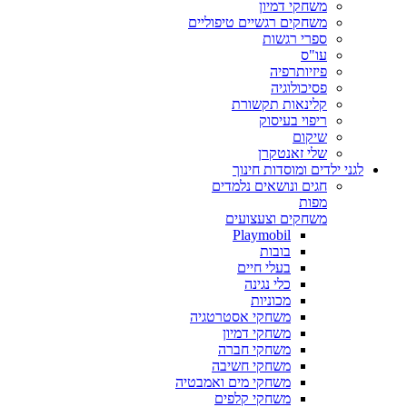
משחקי דמיון
משחקים רגשיים טיפוליים
ספרי רגשות
עו"ס
פיזיותרפיה
פסיכולוגיה
קלינאות תקשורת
ריפוי בעיסוק
שיקום
שלי זאנטקרן
לגני ילדים ומוסדות חינוך
חגים ונושאים נלמדים
מפות
משחקים וצעצועים
Playmobil
בובות
בעלי חיים
כלי נגינה
מכוניות
משחקי אסטרטגיה
משחקי דמיון
משחקי חברה
משחקי חשיבה
משחקי מים ואמבטיה
משחקי קלפים