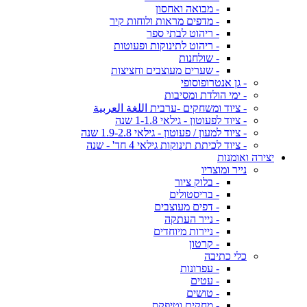
- מבואה ואחסון
- מדפים מראות ולוחות קיר
- ריהוט לבתי ספר
- ריהוט לתינוקות ופעוטות
- שולחנות
- שערים מעוצבים וחציצות
- גן אנטרופוסופי
- ימי הולדת ומסיבות
- ציוד ומשחקים -ערבית اللغة العربية
- ציוד לפעוטון - גילאי 1-1.8 שנה
- ציוד למעון / פעוטון - גילאי 1.9-2.8 שנה
- ציוד לכיתת תינוקות גילאי 4 חד' - שנה
יצירה ואומנות
נייר ומוצריו
- בלוק ציור
- בריסטולים
- דפים מעוצבים
- נייר העתקה
- ניירות מיוחדים
- קרטון
כלי כתיבה
- עפרונות
- עטים
- טושים
- מחקים וטיפקס