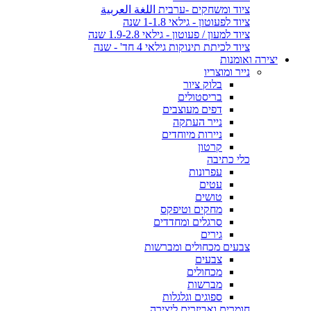
ציוד ומשחקים -ערבית اللغة العربية
ציוד לפעוטון - גילאי 1-1.8 שנה
ציוד למעון / פעוטון - גילאי 1.9-2.8 שנה
ציוד לכיתת תינוקות גילאי 4 חד' - שנה
יצירה ואומנות
נייר ומוצריו
בלוק ציור
בריסטולים
דפים מעוצבים
נייר העתקה
ניירות מיוחדים
קרטון
כלי כתיבה
עפרונות
עטים
טושים
מחקים וטיפקס
סרגלים ומחדדים
גירים
צבעים מכחולים ומברשות
צבעים
מכחולים
מברשות
ספוגים וגלגלות
חומרים ואביזרים ליצירה