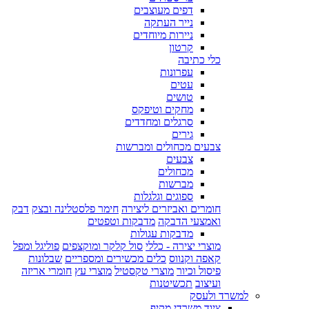
דפים מעוצבים
נייר העתקה
ניירות מיוחדים
קרטון
כלי כתיבה
עפרונות
עטים
טושים
מחקים וטיפקס
סרגלים ומחדדים
גירים
צבעים מכחולים ומברשות
צבעים
מכחולים
מברשות
ספוגים וגלגלות
חומרים ואביזרים ליצירה
חימר פלסטלינה ובצק
דבק
ואמצעי הדבקה
מדבקות וטפטים
מדבקות עגולות
מוצרי יצירה - כללי
סול קלקר ומוקצפים
פוליגל ומפל
קאפה וקנווס
כלים מכשירים ומספריים
שבלונות
פיסול וכיור
מוצרי טקסטיל
מוצרי עץ
חומרי אריזה
ועיצוב
תכשיטנות
למשרד ולעסק
ציוד משרדי מקיף