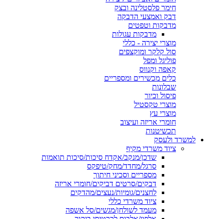
חימר פלסטלינה ובצק
דבק ואמצעי הדבקה
מדבקות וטפטים
מדבקות עגולות
מוצרי יצירה - כללי
סול קלקר ומוקצפים
פוליגל ומפל
קאפה וקנווס
כלים מכשירים ומספריים
שבלונות
פיסול וכיור
מוצרי טקסטיל
מוצרי עץ
חומרי אריזה ועיצוב
תכשיטנות
למשרד ולעסק
ציוד משרדי מקיף
שדכן/מנקב/אקדח סיכות/סיכות תואמות
סרגל/מחדד/מחק/טיפקס
מספריים וסכיני חיתוך
דבקים/סרטים דביקים/חומרי אריזה
לחצנים/גומיות/נעצים/מהדקים
ציוד משרדי כללי
מעמד לשולחן/מגשים/סל אשפה
אלפון/אלבום לכרטיסי ביקור