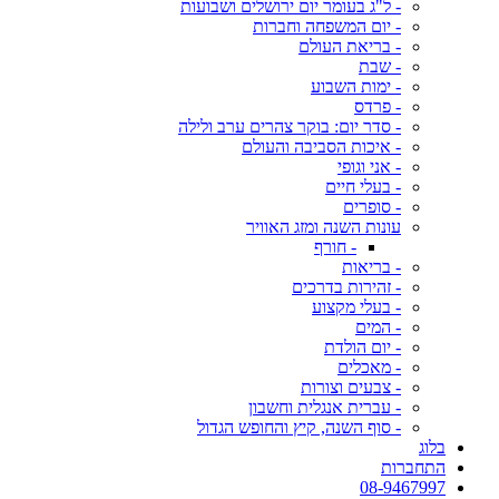
- ל"ג בעומר יום ירושלים ושבועות
- יום המשפחה וחברות
- בריאת העולם
- שבת
- ימות השבוע
- פרדס
- סדר יום: בוקר צהרים ערב ולילה
- איכות הסביבה והעולם
- אני וגופי
- בעלי חיים
- סופרים
עונות השנה ומזג האוויר
- חורף
- בריאות
- זהירות בדרכים
- בעלי מקצוע
- המים
- יום הולדת
- מאכלים
- צבעים וצורות
- עברית אנגלית וחשבון
- סוף השנה, קיץ והחופש הגדול
בלוג
התחברות
08-9467997