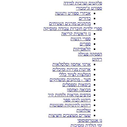
פלקטים וערכות למידה
ספורט וג'ימבורי
אביזרי ספורט ותנועה
כדורים
מתקנים מזרנים ושטיחים
ספרי ילדים חוברות עבודה ומוסיקה
גן וראשית קריאה
ספרי רגשות
ספרים
קלאסיקות
הפסקה פעילה
ריהוט
ארגזי אחסון וסלסלאות
ארונות מגירות ומיכלים
המלצות לציוד כללי
חצר - מתקנים ומשחקים
כיסאות וספסלים
מבואה ואחסון
מדפים מראות ולוחות קיר
ריהוט לבתי ספר
ריהוט לתינוקות ופעוטות
שולחנות
שערים מעוצבים וחציצות
גן אנטרופוסופי
ימי הולדת ומסיבות