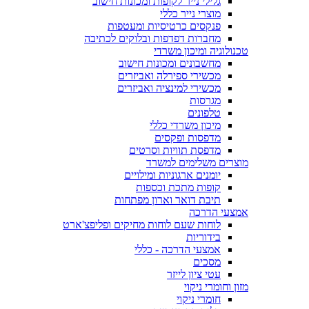
גלילי נייר לקופות ומכונות חישוב
מוצרי נייר כללי
פנקסים כרטיסיות ומעטפות
מחברות דפדפות ובלוקים לכתיבה
טכנולוגיה ומיכון משרדי
מחשבונים ומכונות חישוב
מכשירי ספירלה ואביזרים
מכשירי למינציה ואביזרים
מגרסות
טלפונים
מיכון משרדי כללי
מדפסות ופקסים
מדפסת תוויות וסרטים
מוצרים משלימים למשרד
יומנים ארגוניות ומילויים
קופות מתכת וכספות
תיבת דואר וארון מפתחות
אמצעי הדרכה
לוחות שעם לוחות מחיקים ופליפצ'ארט
בידוריות
אמצעי הדרכה - כללי
מסכים
עטי ציון לייזר
מזון וחומרי ניקוי
חומרי ניקוי