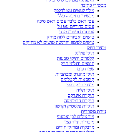
מכשירי כתיבה
מילוי לעטים עט לדלפק
מכשירי כתיבה - כללי
עטי ראש בלבד עטים ראש סיכה
עטים כדוריים עט ג'ל
עפרונות ועפרון מכני
טושים ואביזרים ללוח מחיק
טושים לסימון והדגשה טושים לא מחיקים
מוצרי תיוק
תיקי פוליגל
קלסרים ותיקי טבעות
חוצצים ודגלוני תיוק
שמרדפים
תיקי מהנדס ומכתביות
קופסאות לקטלוגים
מוצרי תיוק כללי
תיקי תליה
תיקיות אינדקס
תיקיות הרמוניקה
תיקיות פלסטיק וקרטון
ניירת משרדית
נייר צילום לבן וצבעוני
מזכריות ונייר ממו
מדבקות ומחזקי חורים