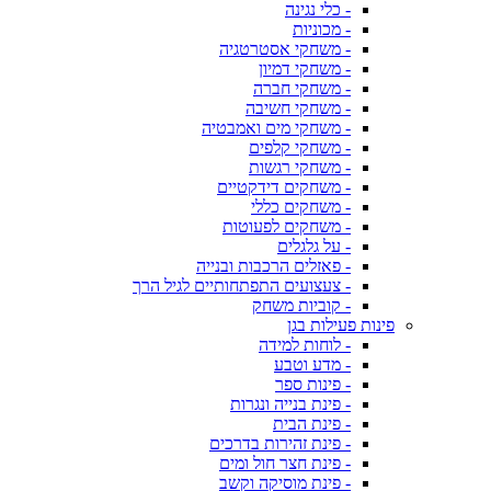
- כלי נגינה
- מכוניות
- משחקי אסטרטגיה
- משחקי דמיון
- משחקי חברה
- משחקי חשיבה
- משחקי מים ואמבטיה
- משחקי קלפים
- משחקי רגשות
- משחקים דידקטיים
- משחקים כללי
- משחקים לפעוטות
- על גלגלים
- פאזלים הרכבות ובנייה
- צעצועים התפתחותיים לגיל הרך
- קוביות משחק
פינות פעילות בגן
- לוחות למידה
- מדע וטבע
- פינות ספר
- פינת בנייה ונגרות
- פינת הבית
- פינת זהירות בדרכים
- פינת חצר חול ומים
- פינת מוסיקה וקשב