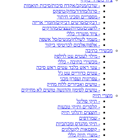
- שדכן/מנקב/אקדח סיכות/סיכות תואמות
- סרגל/מחדד/מחק/טיפקס
- מספריים וסכיני חיתוך
- דבקים/סרטים דביקים/חומרי אריזה
- לחצנים/גומיות/נעצים/מהדקים
- ציוד משרדי כללי
- מעמד לשולחן/מגשים/סל אשפה
- אלפון/אלבום לכרטיסי ביקור
מכשירי כתיבה
- מילוי לעטים עט לדלפק
- מכשירי כתיבה - כללי
- עטי ראש בלבד עטים ראש סיכה
- עטים כדוריים עט ג'ל
- עפרונות ועפרון מכני
- טושים ואביזרים ללוח מחיק
- טושים לסימון והדגשה טושים לא מחיקים
מוצרי תיוק
- תיקי פוליגל
- קלסרים ותיקי טבעות
- חוצצים ודגלוני תיוק
- שמרדפים
- תיקי מהנדס ומכתביות
- קופסאות לקטלוגים
- מוצרי תיוק כללי