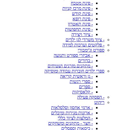
- פינת מטבח
- פינת מרכז קניות
- פינת קודש
- פינת רופא
- פינת תאטרון
- פינת תחפושות
- ציור ויצירה
- ציוד משרדי לגן ילדים
- פלקטים וערכות למידה
ספורט וג'ימבורי
- אביזרי ספורט ותנועה
- כדורים
- מתקנים מזרנים ושטיחים
ספרי ילדים חוברות עבודה ומוסיקה
- גן וראשית קריאה
- ספרי רגשות
- ספרים
- קלאסיקות
- הפסקה פעילה
ריהוט
- ארגזי אחסון וסלסלאות
- ארונות מגירות ומיכלים
- המלצות לציוד כללי
- חצר - מתקנים ומשחקים
- כיסאות וספסלים