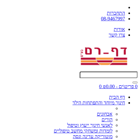
התחברות
08-9467997
אודות
צרו קשר
0 פריט\ים - ₪0.00
0
דף הבית
חינוך מיוחד והתפתחות הילד
אבחונים
הורים
לאנשי חינוך ייעוץ וטיפול
לומדות ומשחקי מחשב טיפוליים
מוטוריקה עדינה וגסה