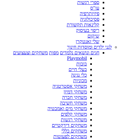
ספרי רגשות
עו"ס
פיזיותרפיה
פסיכולוגיה
קלינאות תקשורת
ריפוי בעיסוק
שיקום
שלי זאנטקרן
לגני ילדים ומוסדות חינוך
חגים ונושאים נלמדים
מפות
משחקים וצעצועים
Playmobil
בובות
בעלי חיים
כלי נגינה
מכוניות
משחקי אסטרטגיה
משחקי דמיון
משחקי חברה
משחקי חשיבה
משחקי מים ואמבטיה
משחקי קלפים
משחקי רגשות
משחקים דידקטיים
משחקים כללי
משחקים לפעוטות