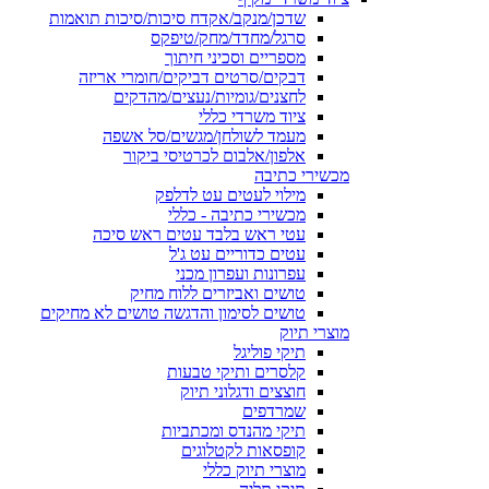
שדכן/מנקב/אקדח סיכות/סיכות תואמות
סרגל/מחדד/מחק/טיפקס
מספריים וסכיני חיתוך
דבקים/סרטים דביקים/חומרי אריזה
לחצנים/גומיות/נעצים/מהדקים
ציוד משרדי כללי
מעמד לשולחן/מגשים/סל אשפה
אלפון/אלבום לכרטיסי ביקור
מכשירי כתיבה
מילוי לעטים עט לדלפק
מכשירי כתיבה - כללי
עטי ראש בלבד עטים ראש סיכה
עטים כדוריים עט ג'ל
עפרונות ועפרון מכני
טושים ואביזרים ללוח מחיק
טושים לסימון והדגשה טושים לא מחיקים
מוצרי תיוק
תיקי פוליגל
קלסרים ותיקי טבעות
חוצצים ודגלוני תיוק
שמרדפים
תיקי מהנדס ומכתביות
קופסאות לקטלוגים
מוצרי תיוק כללי