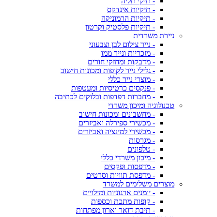
- תיקי תליה
- תיקיות אינדקס
- תיקיות הרמוניקה
- תיקיות פלסטיק וקרטון
ניירת משרדית
- נייר צילום לבן וצבעוני
- מזכריות ונייר ממו
- מדבקות ומחזקי חורים
- גלילי נייר לקופות ומכונות חישוב
- מוצרי נייר כללי
- פנקסים כרטיסיות ומעטפות
- מחברות דפדפות ובלוקים לכתיבה
טכנולוגיה ומיכון משרדי
- מחשבונים ומכונות חישוב
- מכשירי ספירלה ואביזרים
- מכשירי למינציה ואביזרים
- מגרסות
- טלפונים
- מיכון משרדי כללי
- מדפסות ופקסים
- מדפסת תוויות וסרטים
מוצרים משלימים למשרד
- יומנים ארגוניות ומילויים
- קופות מתכת וכספות
- תיבת דואר וארון מפתחות