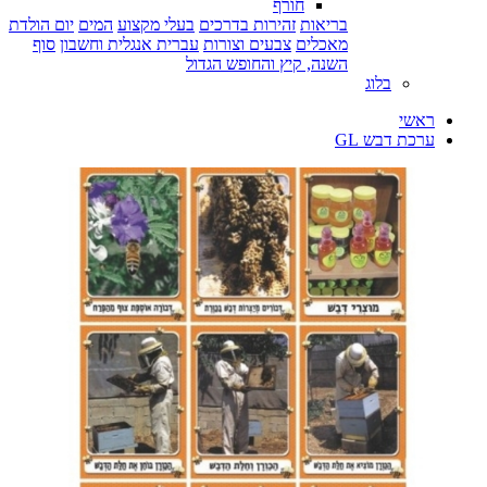
חורף
בריאות
זהירות בדרכים
בעלי מקצוע
המים
יום הולדת
מאכלים
צבעים וצורות
עברית אנגלית וחשבון
סוף
השנה, קיץ והחופש הגדול
בלוג
ראשי
ערכת דבש GL