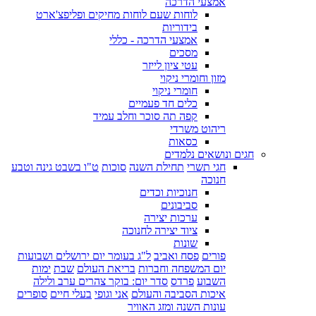
אמצעי הדרכה
לוחות שעם לוחות מחיקים ופליפצ'ארט
בידוריות
אמצעי הדרכה - כללי
מסכים
עטי ציון לייזר
מזון וחומרי ניקוי
חומרי ניקוי
כלים חד פעמיים
קפה תה סוכר וחלב עמיד
ריהוט משרדי
כסאות
חגים ונושאים נלמדים
חגי תשרי
תחילת השנה
סוכות
ט"ו בשבט גינה וטבע
חנוכה
חנוכיות וכדים
סביבונים
ערכות יצירה
ציוד יצירה לחנוכה
שונות
פורים
פסח ואביב
ל"ג בעומר יום ירושלים ושבועות
יום המשפחה וחברות
בריאת העולם
שבת
ימות
השבוע
פרדס
סדר יום: בוקר צהרים ערב ולילה
איכות הסביבה והעולם
אני וגופי
בעלי חיים
סופרים
עונות השנה ומזג האוויר