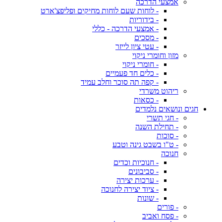
אמצעי הדרכה
- לוחות שעם לוחות מחיקים ופליפצ'ארט
- בידוריות
- אמצעי הדרכה - כללי
- מסכים
- עטי ציון לייזר
מזון וחומרי ניקוי
- חומרי ניקוי
- כלים חד פעמיים
- קפה תה סוכר וחלב עמיד
ריהוט משרדי
- כסאות
חגים ונושאים נלמדים
- חגי תשרי
- תחילת השנה
- סוכות
- ט"ו בשבט גינה וטבע
חנוכה
- חנוכיות וכדים
- סביבונים
- ערכות יצירה
- ציוד יצירה לחנוכה
- שונות
- פורים
- פסח ואביב