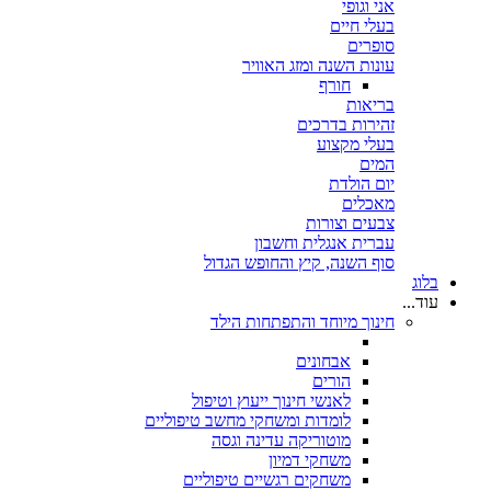
אני וגופי
בעלי חיים
סופרים
עונות השנה ומזג האוויר
חורף
בריאות
זהירות בדרכים
בעלי מקצוע
המים
יום הולדת
מאכלים
צבעים וצורות
עברית אנגלית וחשבון
סוף השנה, קיץ והחופש הגדול
בלוג
עוד...
חינוך מיוחד והתפתחות הילד
אבחונים
הורים
לאנשי חינוך ייעוץ וטיפול
לומדות ומשחקי מחשב טיפוליים
מוטוריקה עדינה וגסה
משחקי דמיון
משחקים רגשיים טיפוליים