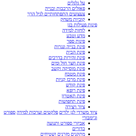
על גלגלים
פאזלים הרכבות ובנייה
צעצועים התפתחותיים לגיל הרך
קוביות משחק
פינות פעילות בגן
לוחות למידה
מדע וטבע
פינות ספר
פינת בנייה ונגרות
פינת הבית
פינת זהירות בדרכים
פינת חצר חול ומים
פינת מוסיקה וקשב
פינת מטבח
פינת מרכז קניות
פינת קודש
פינת רופא
פינת תאטרון
פינת תחפושות
ציור ויצירה
ציוד משרדי לגן ילדים
פלקטים וערכות למידה
ספורט
וג'ימבורי
אביזרי ספורט ותנועה
כדורים
מתקנים מזרנים ושטיחים