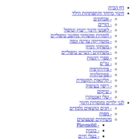
דף הבית
חינוך מיוחד והתפתחות הילד
- אבחונים
- הורים
- לאנשי חינוך ייעוץ וטיפול
- לומדות ומשחקי מחשב טיפוליים
- מוטוריקה עדינה וגסה
- משחקי דמיון
- משחקים רגשיים טיפוליים
- ספרי רגשות
- עו"ס
- פיזיותרפיה
- פסיכולוגיה
- קלינאות תקשורת
- ריפוי בעיסוק
- שיקום
- שלי זאנטקרן
לגני ילדים ומוסדות חינוך
- חגים ונושאים נלמדים
- מפות
משחקים וצעצועים
- Playmobil
- בובות
- בעלי חיים