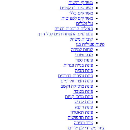
משחקי רגשות
משחקים דידקטיים
משחקים כללי
משחקים לפעוטות
על גלגלים
פאזלים הרכבות ובנייה
צעצועים התפתחותיים לגיל הרך
קוביות משחק
פינות פעילות בגן
לוחות למידה
מדע וטבע
פינות ספר
פינת בנייה ונגרות
פינת הבית
פינת זהירות בדרכים
פינת חצר חול ומים
פינת מוסיקה וקשב
פינת מטבח
פינת מרכז קניות
פינת קודש
פינת רופא
פינת תאטרון
פינת תחפושות
ציור ויצירה
ציוד משרדי לגן ילדים