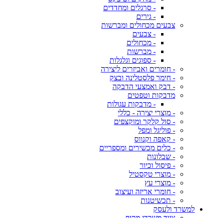
- סרגלים ומחדדים
- גירים
צבעים מכחולים ומברשות
- צבעים
- מכחולים
- מברשות
- ספוגים וגלגלות
- חומרים ואביזרים ליצירה
- חימר פלסטלינה ובצק
- דבק ואמצעי הדבקה
מדבקות וטפטים
- מדבקות עגולות
- מוצרי יצירה - כללי
- סול קלקר ומוקצפים
- פוליגל ומפל
- קאפה וקנווס
- כלים מכשירים ומספריים
- שבלונות
- פיסול וכיור
- מוצרי טקסטיל
- מוצרי עץ
- חומרי אריזה ועיצוב
- תכשיטנות
למשרד ולעסק
ציוד משרדי מקיף