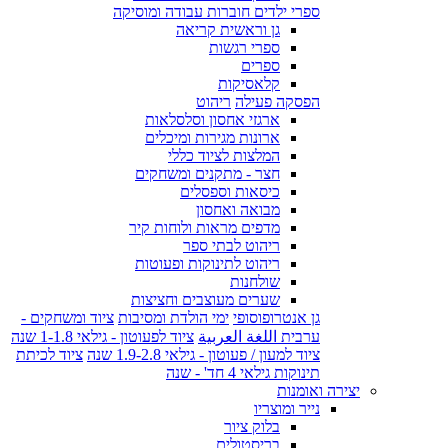
ספרי ילדים חוברות עבודה ומוסיקה
גן וראשית קריאה
ספרי רגשות
ספרים
קלאסיקות
הפסקה פעילה
ריהוט
ארגזי אחסון וסלסלאות
ארונות מגירות ומיכלים
המלצות לציוד כללי
חצר - מתקנים ומשחקים
כיסאות וספסלים
מבואה ואחסון
מדפים מראות ולוחות קיר
ריהוט לבתי ספר
ריהוט לתינוקות ופעוטות
שולחנות
שערים מעוצבים וחציצות
גן אנטרופוסופי
ימי הולדת ומסיבות
ציוד ומשחקים -
ערבית اللغة العربية
ציוד לפעוטון - גילאי 1-1.8 שנה
ציוד למעון / פעוטון - גילאי 1.9-2.8 שנה
ציוד לכיתת
תינוקות גילאי 4 חד' - שנה
יצירה ואומנות
נייר ומוצריו
בלוק ציור
בריסטולים