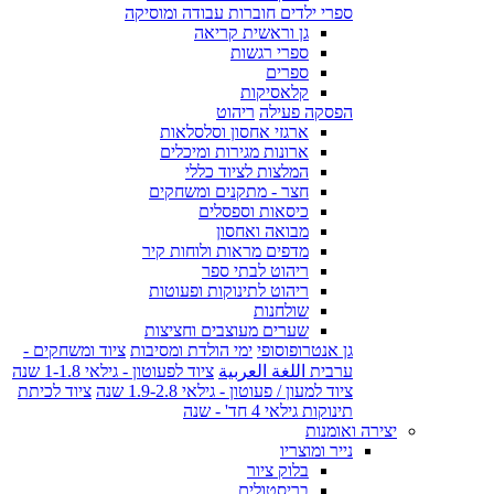
ספרי ילדים חוברות עבודה ומוסיקה
גן וראשית קריאה
ספרי רגשות
ספרים
קלאסיקות
הפסקה פעילה
ריהוט
ארגזי אחסון וסלסלאות
ארונות מגירות ומיכלים
המלצות לציוד כללי
חצר - מתקנים ומשחקים
כיסאות וספסלים
מבואה ואחסון
מדפים מראות ולוחות קיר
ריהוט לבתי ספר
ריהוט לתינוקות ופעוטות
שולחנות
שערים מעוצבים וחציצות
גן אנטרופוסופי
ימי הולדת ומסיבות
ציוד ומשחקים -
ערבית اللغة العربية
ציוד לפעוטון - גילאי 1-1.8 שנה
ציוד למעון / פעוטון - גילאי 1.9-2.8 שנה
ציוד לכיתת
תינוקות גילאי 4 חד' - שנה
יצירה ואומנות
נייר ומוצריו
בלוק ציור
בריסטולים