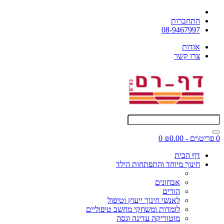
התחברות
08-9467997
אודות
צרו קשר
0 פריט\ים - ₪0.00
0
דף הבית
חינוך מיוחד והתפתחות הילד
אבחונים
הורים
לאנשי חינוך ייעוץ וטיפול
לומדות ומשחקי מחשב טיפוליים
מוטוריקה עדינה וגסה