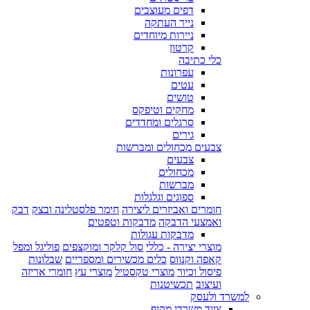
דפים מעוצבים
נייר העתקה
ניירות מיוחדים
קרטון
כלי כתיבה
עפרונות
עטים
טושים
מחקים וטיפקס
סרגלים ומחדדים
גירים
צבעים מכחולים ומברשות
צבעים
מכחולים
מברשות
ספוגים וגלגלות
חומרים ואביזרים ליצירה
חימר פלסטלינה ובצק
דבק
ואמצעי הדבקה
מדבקות וטפטים
מדבקות עגולות
מוצרי יצירה - כללי
סול קלקר ומוקצפים
פוליגל ומפל
קאפה וקנווס
כלים מכשירים ומספריים
שבלונות
פיסול וכיור
מוצרי טקסטיל
מוצרי עץ
חומרי אריזה
ועיצוב
תכשיטנות
למשרד ולעסק
ציוד משרדי מקיף