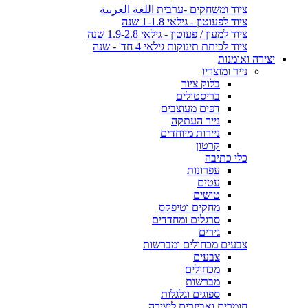
ציוד ומשחקים -ערבית اللغة العربية
ציוד לפעוטון - גילאי 1-1.8 שנה
ציוד למעון / פעוטון - גילאי 1.9-2.8 שנה
ציוד לכיתת תינוקות גילאי 4 חד' - שנה
יצירה ואומנות
נייר ומוצריו
בלוק ציור
בריסטולים
דפים מעוצבים
נייר העתקה
ניירות מיוחדים
קרטון
כלי כתיבה
עפרונות
עטים
טושים
מחקים וטיפקס
סרגלים ומחדדים
גירים
צבעים מכחולים ומברשות
צבעים
מכחולים
מברשות
ספוגים וגלגלות
חומרים ואביזרים ליצירה