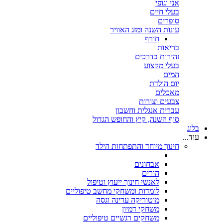
אני וגופי
בעלי חיים
סופרים
עונות השנה ומזג האוויר
חורף
בריאות
זהירות בדרכים
בעלי מקצוע
המים
יום הולדת
מאכלים
צבעים וצורות
עברית אנגלית וחשבון
סוף השנה, קיץ והחופש הגדול
בלוג
עוד...
חינוך מיוחד והתפתחות הילד
אבחונים
הורים
לאנשי חינוך ייעוץ וטיפול
לומדות ומשחקי מחשב טיפוליים
מוטוריקה עדינה וגסה
משחקי דמיון
משחקים רגשיים טיפוליים