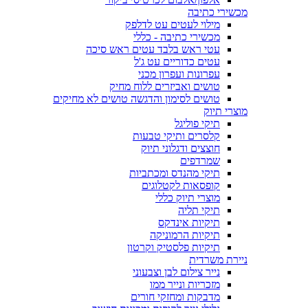
מכשירי כתיבה
מילוי לעטים עט לדלפק
מכשירי כתיבה - כללי
עטי ראש בלבד עטים ראש סיכה
עטים כדוריים עט ג'ל
עפרונות ועפרון מכני
טושים ואביזרים ללוח מחיק
טושים לסימון והדגשה טושים לא מחיקים
מוצרי תיוק
תיקי פוליגל
קלסרים ותיקי טבעות
חוצצים ודגלוני תיוק
שמרדפים
תיקי מהנדס ומכתביות
קופסאות לקטלוגים
מוצרי תיוק כללי
תיקי תליה
תיקיות אינדקס
תיקיות הרמוניקה
תיקיות פלסטיק וקרטון
ניירת משרדית
נייר צילום לבן וצבעוני
מזכריות ונייר ממו
מדבקות ומחזקי חורים