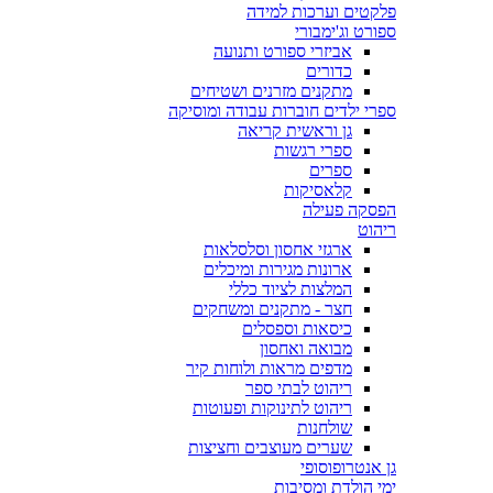
פלקטים וערכות למידה
ספורט וג'ימבורי
אביזרי ספורט ותנועה
כדורים
מתקנים מזרנים ושטיחים
ספרי ילדים חוברות עבודה ומוסיקה
גן וראשית קריאה
ספרי רגשות
ספרים
קלאסיקות
הפסקה פעילה
ריהוט
ארגזי אחסון וסלסלאות
ארונות מגירות ומיכלים
המלצות לציוד כללי
חצר - מתקנים ומשחקים
כיסאות וספסלים
מבואה ואחסון
מדפים מראות ולוחות קיר
ריהוט לבתי ספר
ריהוט לתינוקות ופעוטות
שולחנות
שערים מעוצבים וחציצות
גן אנטרופוסופי
ימי הולדת ומסיבות