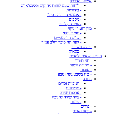
אמצעי הדרכה
- לוחות שעם לוחות מחיקים ופליפצ'ארט
- בידוריות
- אמצעי הדרכה - כללי
- מסכים
- עטי ציון לייזר
מזון וחומרי ניקוי
- חומרי ניקוי
- כלים חד פעמיים
- קפה תה סוכר וחלב עמיד
ריהוט משרדי
- כסאות
חגים ונושאים נלמדים
- חגי תשרי
- תחילת השנה
- סוכות
- ט"ו בשבט גינה וטבע
חנוכה
- חנוכיות וכדים
- סביבונים
- ערכות יצירה
- ציוד יצירה לחנוכה
- שונות
- פורים
- פסח ואביב