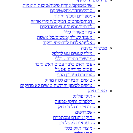
- שדכן/מנקב/אקדח סיכות/סיכות תואמות
- סרגל/מחדד/מחק/טיפקס
- מספריים וסכיני חיתוך
- דבקים/סרטים דביקים/חומרי אריזה
- לחצנים/גומיות/נעצים/מהדקים
- ציוד משרדי כללי
- מעמד לשולחן/מגשים/סל אשפה
- אלפון/אלבום לכרטיסי ביקור
מכשירי כתיבה
- מילוי לעטים עט לדלפק
- מכשירי כתיבה - כללי
- עטי ראש בלבד עטים ראש סיכה
- עטים כדוריים עט ג'ל
- עפרונות ועפרון מכני
- טושים ואביזרים ללוח מחיק
- טושים לסימון והדגשה טושים לא מחיקים
מוצרי תיוק
- תיקי פוליגל
- קלסרים ותיקי טבעות
- חוצצים ודגלוני תיוק
- שמרדפים
- תיקי מהנדס ומכתביות
- קופסאות לקטלוגים
- מוצרי תיוק כללי