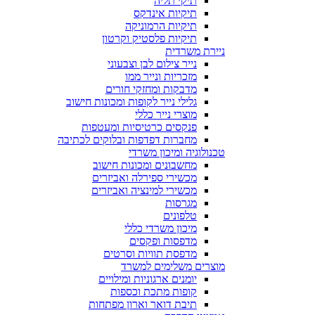
תיקי תליה
תיקיות אינדקס
תיקיות הרמוניקה
תיקיות פלסטיק וקרטון
ניירת משרדית
נייר צילום לבן וצבעוני
מזכריות ונייר ממו
מדבקות ומחזקי חורים
גלילי נייר לקופות ומכונות חישוב
מוצרי נייר כללי
פנקסים כרטיסיות ומעטפות
מחברות דפדפות ובלוקים לכתיבה
טכנולוגיה ומיכון משרדי
מחשבונים ומכונות חישוב
מכשירי ספירלה ואביזרים
מכשירי למינציה ואביזרים
מגרסות
טלפונים
מיכון משרדי כללי
מדפסות ופקסים
מדפסת תוויות וסרטים
מוצרים משלימים למשרד
יומנים ארגוניות ומילויים
קופות מתכת וכספות
תיבת דואר וארון מפתחות