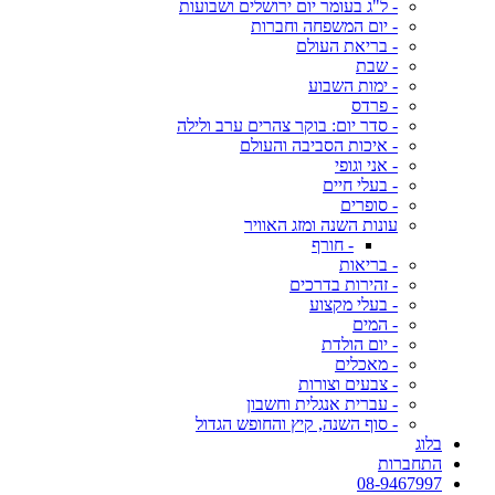
- ל"ג בעומר יום ירושלים ושבועות
- יום המשפחה וחברות
- בריאת העולם
- שבת
- ימות השבוע
- פרדס
- סדר יום: בוקר צהרים ערב ולילה
- איכות הסביבה והעולם
- אני וגופי
- בעלי חיים
- סופרים
עונות השנה ומזג האוויר
- חורף
- בריאות
- זהירות בדרכים
- בעלי מקצוע
- המים
- יום הולדת
- מאכלים
- צבעים וצורות
- עברית אנגלית וחשבון
- סוף השנה, קיץ והחופש הגדול
בלוג
התחברות
08-9467997