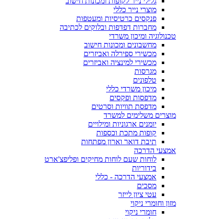
גלילי נייר לקופות ומכונות חישוב
מוצרי נייר כללי
פנקסים כרטיסיות ומעטפות
מחברות דפדפות ובלוקים לכתיבה
טכנולוגיה ומיכון משרדי
מחשבונים ומכונות חישוב
מכשירי ספירלה ואביזרים
מכשירי למינציה ואביזרים
מגרסות
טלפונים
מיכון משרדי כללי
מדפסות ופקסים
מדפסת תוויות וסרטים
מוצרים משלימים למשרד
יומנים ארגוניות ומילויים
קופות מתכת וכספות
תיבת דואר וארון מפתחות
אמצעי הדרכה
לוחות שעם לוחות מחיקים ופליפצ'ארט
בידוריות
אמצעי הדרכה - כללי
מסכים
עטי ציון לייזר
מזון וחומרי ניקוי
חומרי ניקוי