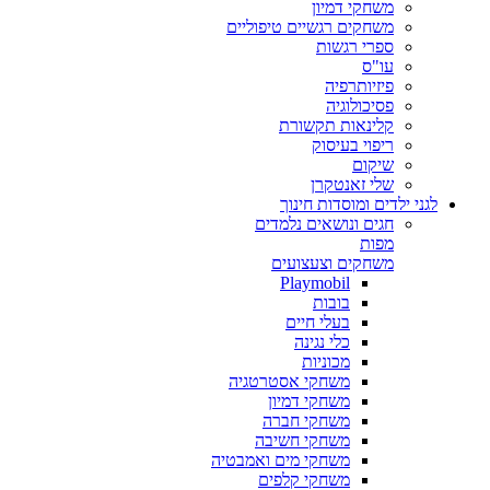
משחקי דמיון
משחקים רגשיים טיפוליים
ספרי רגשות
עו"ס
פיזיותרפיה
פסיכולוגיה
קלינאות תקשורת
ריפוי בעיסוק
שיקום
שלי זאנטקרן
לגני ילדים ומוסדות חינוך
חגים ונושאים נלמדים
מפות
משחקים וצעצועים
Playmobil
בובות
בעלי חיים
כלי נגינה
מכוניות
משחקי אסטרטגיה
משחקי דמיון
משחקי חברה
משחקי חשיבה
משחקי מים ואמבטיה
משחקי קלפים