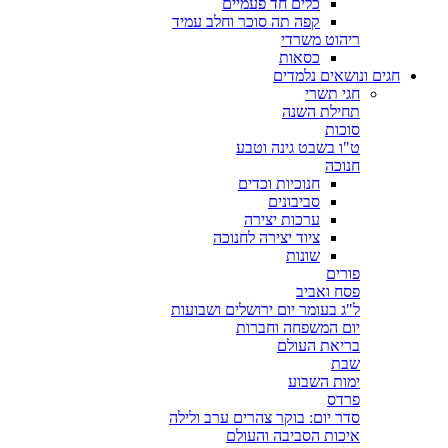
כלים חד פעמיים
קפה תה סוכר וחלב עמיד
ריהוט משרדי
כסאות
חגים ונושאים נלמדים
חגי תשרי
תחילת השנה
סוכות
ט"ו בשבט גינה וטבע
חנוכה
חנוכיות וכדים
סביבונים
ערכות יצירה
ציוד יצירה לחנוכה
שונות
פורים
פסח ואביב
ל"ג בעומר יום ירושלים ושבועות
יום המשפחה וחברות
בריאת העולם
שבת
ימות השבוע
פרדס
סדר יום: בוקר צהרים ערב ולילה
איכות הסביבה והעולם