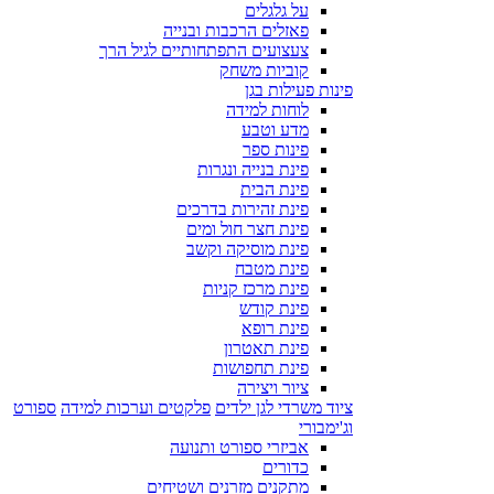
על גלגלים
פאזלים הרכבות ובנייה
צעצועים התפתחותיים לגיל הרך
קוביות משחק
פינות פעילות בגן
לוחות למידה
מדע וטבע
פינות ספר
פינת בנייה ונגרות
פינת הבית
פינת זהירות בדרכים
פינת חצר חול ומים
פינת מוסיקה וקשב
פינת מטבח
פינת מרכז קניות
פינת קודש
פינת רופא
פינת תאטרון
פינת תחפושות
ציור ויצירה
ציוד משרדי לגן ילדים
פלקטים וערכות למידה
ספורט
וג'ימבורי
אביזרי ספורט ותנועה
כדורים
מתקנים מזרנים ושטיחים