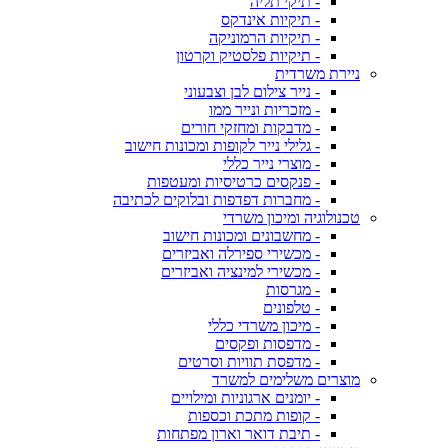
- תיקי תליה
- תיקיות אינדקס
- תיקיות הרמוניקה
- תיקיות פלסטיק וקרטון
ניירת משרדית
- נייר צילום לבן וצבעוני
- מזכריות ונייר ממו
- מדבקות ומחזקי חורים
- גלילי נייר לקופות ומכונות חישוב
- מוצרי נייר כללי
- פנקסים כרטיסיות ומעטפות
- מחברות דפדפות ובלוקים לכתיבה
טכנולוגיה ומיכון משרדי
- מחשבונים ומכונות חישוב
- מכשירי ספירלה ואביזרים
- מכשירי למינציה ואביזרים
- מגרסות
- טלפונים
- מיכון משרדי כללי
- מדפסות ופקסים
- מדפסת תוויות וסרטים
מוצרים משלימים למשרד
- יומנים ארגוניות ומילויים
- קופות מתכת וכספות
- תיבת דואר וארון מפתחות