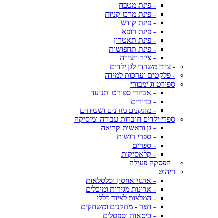
- פינת מטבח
- פינת מרכז קניות
- פינת קודש
- פינת רופא
- פינת תאטרון
- פינת תחפושות
- ציור ויצירה
- ציוד משרדי לגן ילדים
- פלקטים וערכות למידה
ספורט וג'ימבורי
- אביזרי ספורט ותנועה
- כדורים
- מתקנים מזרנים ושטיחים
ספרי ילדים חוברות עבודה ומוסיקה
- גן וראשית קריאה
- ספרי רגשות
- ספרים
- קלאסיקות
- הפסקה פעילה
ריהוט
- ארגזי אחסון וסלסלאות
- ארונות מגירות ומיכלים
- המלצות לציוד כללי
- חצר - מתקנים ומשחקים
- כיסאות וספסלים