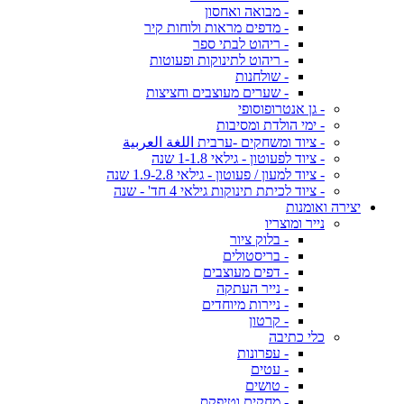
- מבואה ואחסון
- מדפים מראות ולוחות קיר
- ריהוט לבתי ספר
- ריהוט לתינוקות ופעוטות
- שולחנות
- שערים מעוצבים וחציצות
- גן אנטרופוסופי
- ימי הולדת ומסיבות
- ציוד ומשחקים -ערבית اللغة العربية
- ציוד לפעוטון - גילאי 1-1.8 שנה
- ציוד למעון / פעוטון - גילאי 1.9-2.8 שנה
- ציוד לכיתת תינוקות גילאי 4 חד' - שנה
יצירה ואומנות
נייר ומוצריו
- בלוק ציור
- בריסטולים
- דפים מעוצבים
- נייר העתקה
- ניירות מיוחדים
- קרטון
כלי כתיבה
- עפרונות
- עטים
- טושים
- מחקים וטיפקס