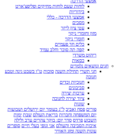
אמצעי הדרכה
לוחות שעם לוחות מחיקים ופליפצ'ארט
בידוריות
אמצעי הדרכה - כללי
מסכים
עטי ציון לייזר
מזון וחומרי ניקוי
חומרי ניקוי
כלים חד פעמיים
קפה תה סוכר וחלב עמיד
ריהוט משרדי
כסאות
חגים ונושאים נלמדים
חגי תשרי
תחילת השנה
סוכות
ט"ו בשבט גינה וטבע
חנוכה
חנוכיות וכדים
סביבונים
ערכות יצירה
ציוד יצירה לחנוכה
שונות
פורים
פסח ואביב
ל"ג בעומר יום ירושלים ושבועות
יום המשפחה וחברות
בריאת העולם
שבת
ימות
השבוע
פרדס
סדר יום: בוקר צהרים ערב ולילה
איכות הסביבה והעולם
אני וגופי
בעלי חיים
סופרים
עונות השנה ומזג האוויר