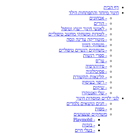
דף הבית
חינוך מיוחד והתפתחות הילד
- אבחונים
- הורים
- לאנשי חינוך ייעוץ וטיפול
- לומדות ומשחקי מחשב טיפוליים
- מוטוריקה עדינה וגסה
- משחקי דמיון
- משחקים רגשיים טיפוליים
- ספרי רגשות
- עו"ס
- פיזיותרפיה
- פסיכולוגיה
- קלינאות תקשורת
- ריפוי בעיסוק
- שיקום
- שלי זאנטקרן
לגני ילדים ומוסדות חינוך
- חגים ונושאים נלמדים
- מפות
משחקים וצעצועים
- Playmobil
- בובות
- בעלי חיים