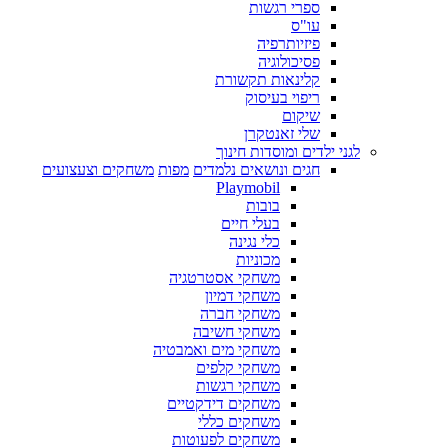
ספרי רגשות
עו"ס
פיזיותרפיה
פסיכולוגיה
קלינאות תקשורת
ריפוי בעיסוק
שיקום
שלי זאנטקרן
לגני ילדים ומוסדות חינוך
חגים ונושאים נלמדים
מפות
משחקים וצעצועים
Playmobil
בובות
בעלי חיים
כלי נגינה
מכוניות
משחקי אסטרטגיה
משחקי דמיון
משחקי חברה
משחקי חשיבה
משחקי מים ואמבטיה
משחקי קלפים
משחקי רגשות
משחקים דידקטיים
משחקים כללי
משחקים לפעוטות