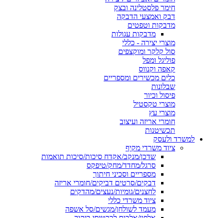
חימר פלסטלינה ובצק
דבק ואמצעי הדבקה
מדבקות וטפטים
מדבקות עגולות
מוצרי יצירה - כללי
סול קלקר ומוקצפים
פוליגל ומפל
קאפה וקנווס
כלים מכשירים ומספריים
שבלונות
פיסול וכיור
מוצרי טקסטיל
מוצרי עץ
חומרי אריזה ועיצוב
תכשיטנות
למשרד ולעסק
ציוד משרדי מקיף
שדכן/מנקב/אקדח סיכות/סיכות תואמות
סרגל/מחדד/מחק/טיפקס
מספריים וסכיני חיתוך
דבקים/סרטים דביקים/חומרי אריזה
לחצנים/גומיות/נעצים/מהדקים
ציוד משרדי כללי
מעמד לשולחן/מגשים/סל אשפה
אלפון/אלבום לכרטיסי ביקור