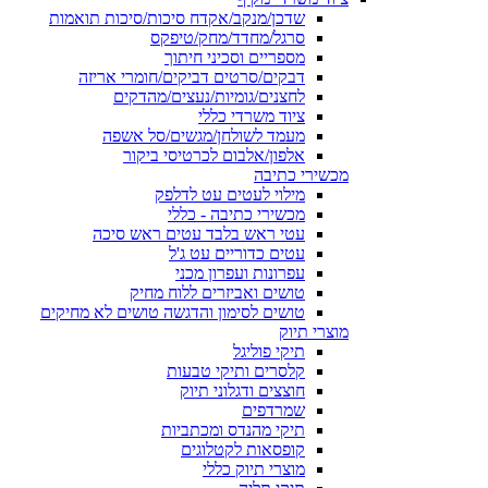
שדכן/מנקב/אקדח סיכות/סיכות תואמות
סרגל/מחדד/מחק/טיפקס
מספריים וסכיני חיתוך
דבקים/סרטים דביקים/חומרי אריזה
לחצנים/גומיות/נעצים/מהדקים
ציוד משרדי כללי
מעמד לשולחן/מגשים/סל אשפה
אלפון/אלבום לכרטיסי ביקור
מכשירי כתיבה
מילוי לעטים עט לדלפק
מכשירי כתיבה - כללי
עטי ראש בלבד עטים ראש סיכה
עטים כדוריים עט ג'ל
עפרונות ועפרון מכני
טושים ואביזרים ללוח מחיק
טושים לסימון והדגשה טושים לא מחיקים
מוצרי תיוק
תיקי פוליגל
קלסרים ותיקי טבעות
חוצצים ודגלוני תיוק
שמרדפים
תיקי מהנדס ומכתביות
קופסאות לקטלוגים
מוצרי תיוק כללי