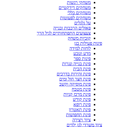
משחקי רגשות
משחקים דידקטיים
משחקים כללי
משחקים לפעוטות
על גלגלים
פאזלים הרכבות ובנייה
צעצועים התפתחותיים לגיל הרך
קוביות משחק
פינות פעילות בגן
לוחות למידה
מדע וטבע
פינות ספר
פינת בנייה ונגרות
פינת הבית
פינת זהירות בדרכים
פינת חצר חול ומים
פינת מוסיקה וקשב
פינת מטבח
פינת מרכז קניות
פינת קודש
פינת רופא
פינת תאטרון
פינת תחפושות
ציור ויצירה
ציוד משרדי לגן ילדים