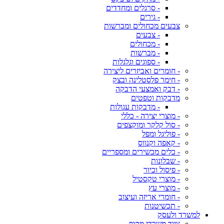
- סרגלים ומחדדים
- גירים
צבעים מכחולים ומברשות
- צבעים
- מכחולים
- מברשות
- ספוגים וגלגלות
- חומרים ואביזרים ליצירה
- חימר פלסטלינה ובצק
- דבק ואמצעי הדבקה
מדבקות וטפטים
- מדבקות עגולות
- מוצרי יצירה - כללי
- סול קלקר ומוקצפים
- פוליגל ומפל
- קאפה וקנווס
- כלים מכשירים ומספריים
- שבלונות
- פיסול וכיור
- מוצרי טקסטיל
- מוצרי עץ
- חומרי אריזה ועיצוב
- תכשיטנות
למשרד ולעסק
ציוד משרדי מקיף