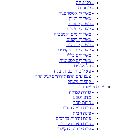
- כלי נגינה
- מכוניות
- משחקי אסטרטגיה
- משחקי דמיון
- משחקי חברה
- משחקי חשיבה
- משחקי מים ואמבטיה
- משחקי קלפים
- משחקי רגשות
- משחקים דידקטיים
- משחקים כללי
- משחקים לפעוטות
- על גלגלים
- פאזלים הרכבות ובנייה
- צעצועים התפתחותיים לגיל הרך
- קוביות משחק
פינות פעילות בגן
- לוחות למידה
- מדע וטבע
- פינות ספר
- פינת בנייה ונגרות
- פינת הבית
- פינת זהירות בדרכים
- פינת חצר חול ומים
- פינת מוסיקה וקשב