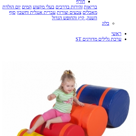
חורף
בריאות
זהירות בדרכים
בעלי מקצוע
המים
יום הולדת
מאכלים
צבעים וצורות
עברית אנגלית וחשבון
סוף
השנה, קיץ והחופש הגדול
בלוג
ראשי
ערכת גלילים מדורגים ST