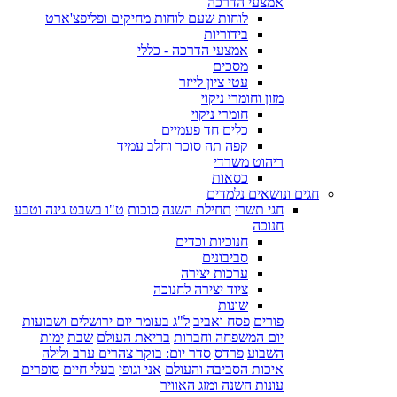
אמצעי הדרכה
לוחות שעם לוחות מחיקים ופליפצ'ארט
בידוריות
אמצעי הדרכה - כללי
מסכים
עטי ציון לייזר
מזון וחומרי ניקוי
חומרי ניקוי
כלים חד פעמיים
קפה תה סוכר וחלב עמיד
ריהוט משרדי
כסאות
חגים ונושאים נלמדים
חגי תשרי
תחילת השנה
סוכות
ט"ו בשבט גינה וטבע
חנוכה
חנוכיות וכדים
סביבונים
ערכות יצירה
ציוד יצירה לחנוכה
שונות
פורים
פסח ואביב
ל"ג בעומר יום ירושלים ושבועות
יום המשפחה וחברות
בריאת העולם
שבת
ימות
השבוע
פרדס
סדר יום: בוקר צהרים ערב ולילה
איכות הסביבה והעולם
אני וגופי
בעלי חיים
סופרים
עונות השנה ומזג האוויר