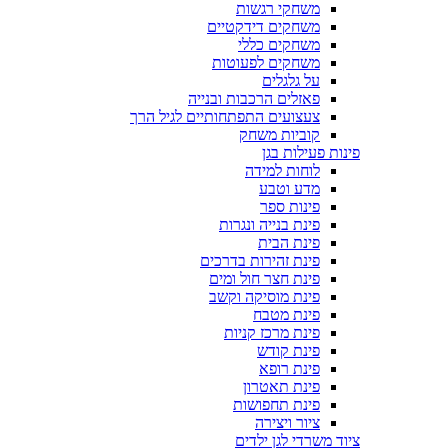
משחקי רגשות
משחקים דידקטיים
משחקים כללי
משחקים לפעוטות
על גלגלים
פאזלים הרכבות ובנייה
צעצועים התפתחותיים לגיל הרך
קוביות משחק
פינות פעילות בגן
לוחות למידה
מדע וטבע
פינות ספר
פינת בנייה ונגרות
פינת הבית
פינת זהירות בדרכים
פינת חצר חול ומים
פינת מוסיקה וקשב
פינת מטבח
פינת מרכז קניות
פינת קודש
פינת רופא
פינת תאטרון
פינת תחפושות
ציור ויצירה
ציוד משרדי לגן ילדים