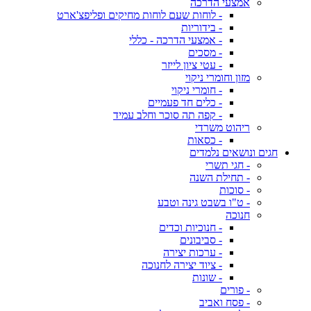
אמצעי הדרכה
- לוחות שעם לוחות מחיקים ופליפצ'ארט
- בידוריות
- אמצעי הדרכה - כללי
- מסכים
- עטי ציון לייזר
מזון וחומרי ניקוי
- חומרי ניקוי
- כלים חד פעמיים
- קפה תה סוכר וחלב עמיד
ריהוט משרדי
- כסאות
חגים ונושאים נלמדים
- חגי תשרי
- תחילת השנה
- סוכות
- ט"ו בשבט גינה וטבע
חנוכה
- חנוכיות וכדים
- סביבונים
- ערכות יצירה
- ציוד יצירה לחנוכה
- שונות
- פורים
- פסח ואביב