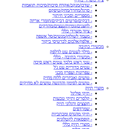
- שדכן/מנקב/אקדח סיכות/סיכות תואמות
- סרגל/מחדד/מחק/טיפקס
- מספריים וסכיני חיתוך
- דבקים/סרטים דביקים/חומרי אריזה
- לחצנים/גומיות/נעצים/מהדקים
- ציוד משרדי כללי
- מעמד לשולחן/מגשים/סל אשפה
- אלפון/אלבום לכרטיסי ביקור
מכשירי כתיבה
- מילוי לעטים עט לדלפק
- מכשירי כתיבה - כללי
- עטי ראש בלבד עטים ראש סיכה
- עטים כדוריים עט ג'ל
- עפרונות ועפרון מכני
- טושים ואביזרים ללוח מחיק
- טושים לסימון והדגשה טושים לא מחיקים
מוצרי תיוק
- תיקי פוליגל
- קלסרים ותיקי טבעות
- חוצצים ודגלוני תיוק
- שמרדפים
- תיקי מהנדס ומכתביות
- קופסאות לקטלוגים
- מוצרי תיוק כללי