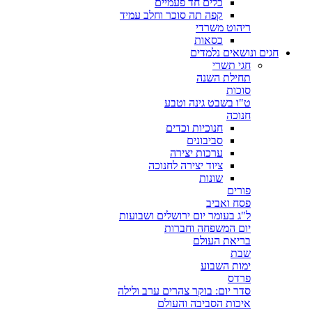
כלים חד פעמיים
קפה תה סוכר וחלב עמיד
ריהוט משרדי
כסאות
חגים ונושאים נלמדים
חגי תשרי
תחילת השנה
סוכות
ט"ו בשבט גינה וטבע
חנוכה
חנוכיות וכדים
סביבונים
ערכות יצירה
ציוד יצירה לחנוכה
שונות
פורים
פסח ואביב
ל"ג בעומר יום ירושלים ושבועות
יום המשפחה וחברות
בריאת העולם
שבת
ימות השבוע
פרדס
סדר יום: בוקר צהרים ערב ולילה
איכות הסביבה והעולם