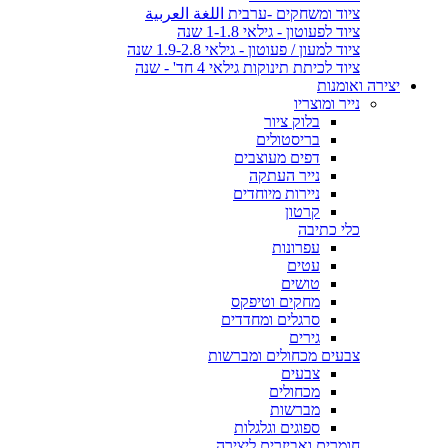
ציוד ומשחקים -ערבית اللغة العربية
ציוד לפעוטון - גילאי 1-1.8 שנה
ציוד למעון / פעוטון - גילאי 1.9-2.8 שנה
ציוד לכיתת תינוקות גילאי 4 חד' - שנה
יצירה ואומנות
נייר ומוצריו
בלוק ציור
בריסטולים
דפים מעוצבים
נייר העתקה
ניירות מיוחדים
קרטון
כלי כתיבה
עפרונות
עטים
טושים
מחקים וטיפקס
סרגלים ומחדדים
גירים
צבעים מכחולים ומברשות
צבעים
מכחולים
מברשות
ספוגים וגלגלות
חומרים ואביזרים ליצירה