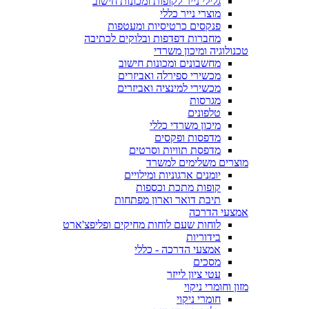
גלילי נייר לקופות ומכונות חישוב
מוצרי נייר כללי
פנקסים כרטיסיות ומעטפות
מחברות דפדפות ובלוקים לכתיבה
טכנולוגיה ומיכון משרדי
מחשבונים ומכונות חישוב
מכשירי ספירלה ואביזרים
מכשירי למינציה ואביזרים
מגרסות
טלפונים
מיכון משרדי כללי
מדפסות ופקסים
מדפסת תוויות וסרטים
מוצרים משלימים למשרד
יומנים ארגוניות ומילויים
קופות מתכת וכספות
תיבת דואר וארון מפתחות
אמצעי הדרכה
לוחות שעם לוחות מחיקים ופליפצ'ארט
בידוריות
אמצעי הדרכה - כללי
מסכים
עטי ציון לייזר
מזון וחומרי ניקוי
חומרי ניקוי