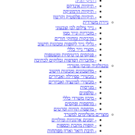
- תיקי תליה
- תיקיות אינדקס
- תיקיות הרמוניקה
- תיקיות פלסטיק וקרטון
ניירת משרדית
- נייר צילום לבן וצבעוני
- מזכריות ונייר ממו
- מדבקות ומחזקי חורים
- גלילי נייר לקופות ומכונות חישוב
- מוצרי נייר כללי
- פנקסים כרטיסיות ומעטפות
- מחברות דפדפות ובלוקים לכתיבה
טכנולוגיה ומיכון משרדי
- מחשבונים ומכונות חישוב
- מכשירי ספירלה ואביזרים
- מכשירי למינציה ואביזרים
- מגרסות
- טלפונים
- מיכון משרדי כללי
- מדפסות ופקסים
- מדפסת תוויות וסרטים
מוצרים משלימים למשרד
- יומנים ארגוניות ומילויים
- קופות מתכת וכספות
- תיבת דואר וארון מפתחות