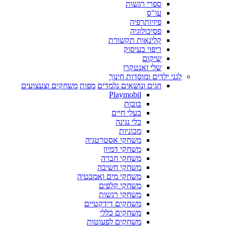
ספרי רגשות
עו"ס
פיזיותרפיה
פסיכולוגיה
קלינאות תקשורת
ריפוי בעיסוק
שיקום
שלי זאנטקרן
לגני ילדים ומוסדות חינוך
חגים ונושאים נלמדים
מפות
משחקים וצעצועים
Playmobil
בובות
בעלי חיים
כלי נגינה
מכוניות
משחקי אסטרטגיה
משחקי דמיון
משחקי חברה
משחקי חשיבה
משחקי מים ואמבטיה
משחקי קלפים
משחקי רגשות
משחקים דידקטיים
משחקים כללי
משחקים לפעוטות