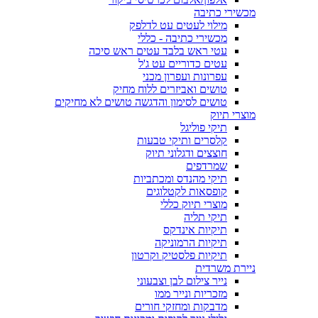
מכשירי כתיבה
מילוי לעטים עט לדלפק
מכשירי כתיבה - כללי
עטי ראש בלבד עטים ראש סיכה
עטים כדוריים עט ג'ל
עפרונות ועפרון מכני
טושים ואביזרים ללוח מחיק
טושים לסימון והדגשה טושים לא מחיקים
מוצרי תיוק
תיקי פוליגל
קלסרים ותיקי טבעות
חוצצים ודגלוני תיוק
שמרדפים
תיקי מהנדס ומכתביות
קופסאות לקטלוגים
מוצרי תיוק כללי
תיקי תליה
תיקיות אינדקס
תיקיות הרמוניקה
תיקיות פלסטיק וקרטון
ניירת משרדית
נייר צילום לבן וצבעוני
מזכריות ונייר ממו
מדבקות ומחזקי חורים