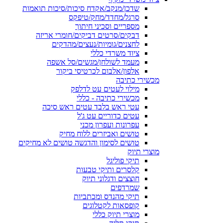
שדכן/מנקב/אקדח סיכות/סיכות תואמות
סרגל/מחדד/מחק/טיפקס
מספריים וסכיני חיתוך
דבקים/סרטים דביקים/חומרי אריזה
לחצנים/גומיות/נעצים/מהדקים
ציוד משרדי כללי
מעמד לשולחן/מגשים/סל אשפה
אלפון/אלבום לכרטיסי ביקור
מכשירי כתיבה
מילוי לעטים עט לדלפק
מכשירי כתיבה - כללי
עטי ראש בלבד עטים ראש סיכה
עטים כדוריים עט ג'ל
עפרונות ועפרון מכני
טושים ואביזרים ללוח מחיק
טושים לסימון והדגשה טושים לא מחיקים
מוצרי תיוק
תיקי פוליגל
קלסרים ותיקי טבעות
חוצצים ודגלוני תיוק
שמרדפים
תיקי מהנדס ומכתביות
קופסאות לקטלוגים
מוצרי תיוק כללי