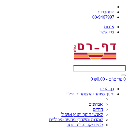
התחברות
08-9467997
אודות
צרו קשר
0 פריט\ים - ₪0.00
0
דף הבית
חינוך מיוחד והתפתחות הילד
אבחונים
הורים
לאנשי חינוך ייעוץ וטיפול
לומדות ומשחקי מחשב טיפוליים
מוטוריקה עדינה וגסה