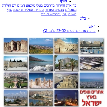
חורף
בריאות
זהירות בדרכים
בעלי מקצוע
המים
יום הולדת
מאכלים
צבעים וצורות
עברית אנגלית וחשבון
סוף
השנה, קיץ והחופש הגדול
בלוג
ראשי
ערכת אתרים ונופים 32*23 ס"מ GL