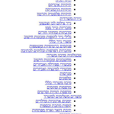
תיקי תליה
תיקיות אינדקס
תיקיות הרמוניקה
תיקיות פלסטיק וקרטון
ניירת משרדית
נייר צילום לבן וצבעוני
מזכריות ונייר ממו
מדבקות ומחזקי חורים
גלילי נייר לקופות ומכונות חישוב
מוצרי נייר כללי
פנקסים כרטיסיות ומעטפות
מחברות דפדפות ובלוקים לכתיבה
טכנולוגיה ומיכון משרדי
מחשבונים ומכונות חישוב
מכשירי ספירלה ואביזרים
מכשירי למינציה ואביזרים
מגרסות
טלפונים
מיכון משרדי כללי
מדפסות ופקסים
מדפסת תוויות וסרטים
מוצרים משלימים למשרד
יומנים ארגוניות ומילויים
קופות מתכת וכספות
תיבת דואר וארון מפתחות