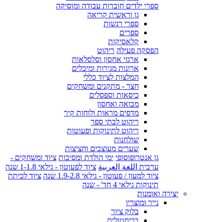
ספרי ילדים חוברות עבודה ומוסיקה
גן וראשית קריאה
ספרי רגשות
ספרים
קלאסיקות
הפסקה פעילה
ריהוט
ארגזי אחסון וסלסלאות
ארונות מגירות ומיכלים
המלצות לציוד כללי
חצר - מתקנים ומשחקים
כיסאות וספסלים
מבואה ואחסון
מדפים מראות ולוחות קיר
ריהוט לבתי ספר
ריהוט לתינוקות ופעוטות
שולחנות
שערים מעוצבים וחציצות
גן אנטרופוסופי
ימי הולדת ומסיבות
ציוד ומשחקים -
ערבית اللغة العربية
ציוד לפעוטון - גילאי 1-1.8 שנה
ציוד למעון / פעוטון - גילאי 1.9-2.8 שנה
ציוד לכיתת
תינוקות גילאי 4 חד' - שנה
יצירה ואומנות
נייר ומוצריו
בלוק ציור
בריסטולים