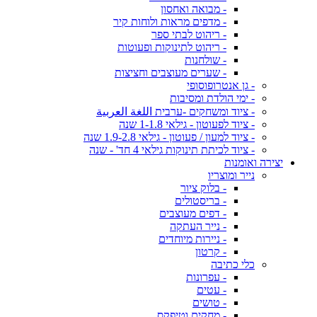
- מבואה ואחסון
- מדפים מראות ולוחות קיר
- ריהוט לבתי ספר
- ריהוט לתינוקות ופעוטות
- שולחנות
- שערים מעוצבים וחציצות
- גן אנטרופוסופי
- ימי הולדת ומסיבות
- ציוד ומשחקים -ערבית اللغة العربية
- ציוד לפעוטון - גילאי 1-1.8 שנה
- ציוד למעון / פעוטון - גילאי 1.9-2.8 שנה
- ציוד לכיתת תינוקות גילאי 4 חד' - שנה
יצירה ואומנות
נייר ומוצריו
- בלוק ציור
- בריסטולים
- דפים מעוצבים
- נייר העתקה
- ניירות מיוחדים
- קרטון
כלי כתיבה
- עפרונות
- עטים
- טושים
- מחקים וטיפקס