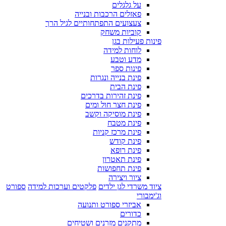
על גלגלים
פאזלים הרכבות ובנייה
צעצועים התפתחותיים לגיל הרך
קוביות משחק
פינות פעילות בגן
לוחות למידה
מדע וטבע
פינות ספר
פינת בנייה ונגרות
פינת הבית
פינת זהירות בדרכים
פינת חצר חול ומים
פינת מוסיקה וקשב
פינת מטבח
פינת מרכז קניות
פינת קודש
פינת רופא
פינת תאטרון
פינת תחפושות
ציור ויצירה
ציוד משרדי לגן ילדים
פלקטים וערכות למידה
ספורט
וג'ימבורי
אביזרי ספורט ותנועה
כדורים
מתקנים מזרנים ושטיחים