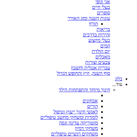
אני וגופי
בעלי חיים
סופרים
עונות השנה ומזג האוויר
חורף
בריאות
זהירות בדרכים
בעלי מקצוע
המים
יום הולדת
מאכלים
צבעים וצורות
עברית אנגלית וחשבון
סוף השנה, קיץ והחופש הגדול
בלוג
עוד...
חינוך מיוחד והתפתחות הילד
אבחונים
הורים
לאנשי חינוך ייעוץ וטיפול
לומדות ומשחקי מחשב טיפוליים
מוטוריקה עדינה וגסה
משחקי דמיון
משחקים רגשיים טיפוליים