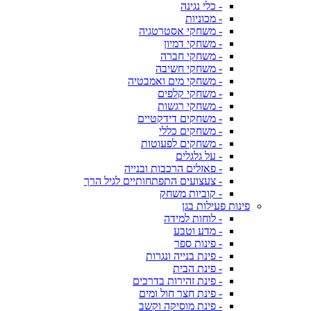
- כלי נגינה
- מכוניות
- משחקי אסטרטגיה
- משחקי דמיון
- משחקי חברה
- משחקי חשיבה
- משחקי מים ואמבטיה
- משחקי קלפים
- משחקי רגשות
- משחקים דידקטיים
- משחקים כללי
- משחקים לפעוטות
- על גלגלים
- פאזלים הרכבות ובנייה
- צעצועים התפתחותיים לגיל הרך
- קוביות משחק
פינות פעילות בגן
- לוחות למידה
- מדע וטבע
- פינות ספר
- פינת בנייה ונגרות
- פינת הבית
- פינת זהירות בדרכים
- פינת חצר חול ומים
- פינת מוסיקה וקשב