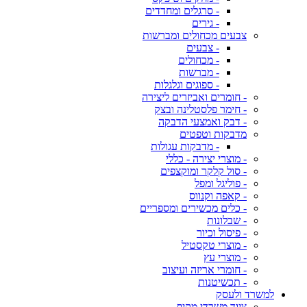
- סרגלים ומחדדים
- גירים
צבעים מכחולים ומברשות
- צבעים
- מכחולים
- מברשות
- ספוגים וגלגלות
- חומרים ואביזרים ליצירה
- חימר פלסטלינה ובצק
- דבק ואמצעי הדבקה
מדבקות וטפטים
- מדבקות עגולות
- מוצרי יצירה - כללי
- סול קלקר ומוקצפים
- פוליגל ומפל
- קאפה וקנווס
- כלים מכשירים ומספריים
- שבלונות
- פיסול וכיור
- מוצרי טקסטיל
- מוצרי עץ
- חומרי אריזה ועיצוב
- תכשיטנות
למשרד ולעסק
ציוד משרדי מקיף