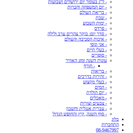
- ל"ג בעומר יום ירושלים ושבועות
- יום המשפחה וחברות
- בריאת העולם
- שבת
- ימות השבוע
- פרדס
- סדר יום: בוקר צהרים ערב ולילה
- איכות הסביבה והעולם
- אני וגופי
- בעלי חיים
- סופרים
עונות השנה ומזג האוויר
- חורף
- בריאות
- זהירות בדרכים
- בעלי מקצוע
- המים
- יום הולדת
- מאכלים
- צבעים וצורות
- עברית אנגלית וחשבון
- סוף השנה, קיץ והחופש הגדול
בלוג
התחברות
08-9467997