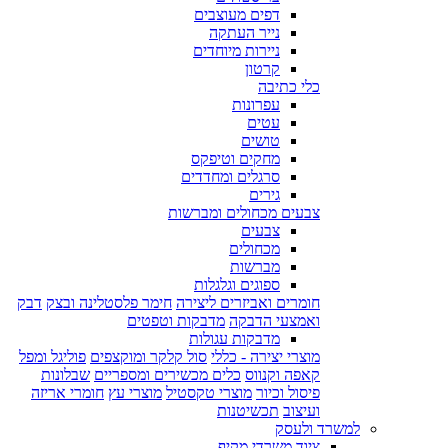
דפים מעוצבים
נייר העתקה
ניירות מיוחדים
קרטון
כלי כתיבה
עפרונות
עטים
טושים
מחקים וטיפקס
סרגלים ומחדדים
גירים
צבעים מכחולים ומברשות
צבעים
מכחולים
מברשות
ספוגים וגלגלות
חומרים ואביזרים ליצירה
חימר פלסטלינה ובצק
דבק
ואמצעי הדבקה
מדבקות וטפטים
מדבקות עגולות
מוצרי יצירה - כללי
סול קלקר ומוקצפים
פוליגל ומפל
קאפה וקנווס
כלים מכשירים ומספריים
שבלונות
פיסול וכיור
מוצרי טקסטיל
מוצרי עץ
חומרי אריזה
ועיצוב
תכשיטנות
למשרד ולעסק
ציוד משרדי מקיף