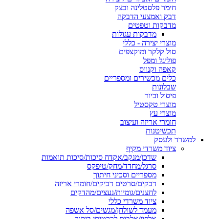
חימר פלסטלינה ובצק
דבק ואמצעי הדבקה
מדבקות וטפטים
מדבקות עגולות
מוצרי יצירה - כללי
סול קלקר ומוקצפים
פוליגל ומפל
קאפה וקנווס
כלים מכשירים ומספריים
שבלונות
פיסול וכיור
מוצרי טקסטיל
מוצרי עץ
חומרי אריזה ועיצוב
תכשיטנות
למשרד ולעסק
ציוד משרדי מקיף
שדכן/מנקב/אקדח סיכות/סיכות תואמות
סרגל/מחדד/מחק/טיפקס
מספריים וסכיני חיתוך
דבקים/סרטים דביקים/חומרי אריזה
לחצנים/גומיות/נעצים/מהדקים
ציוד משרדי כללי
מעמד לשולחן/מגשים/סל אשפה
אלפון/אלבום לכרטיסי ביקור