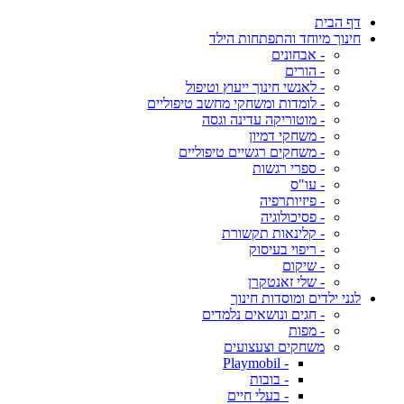
דף הבית
חינוך מיוחד והתפתחות הילד
- אבחונים
- הורים
- לאנשי חינוך ייעוץ וטיפול
- לומדות ומשחקי מחשב טיפוליים
- מוטוריקה עדינה וגסה
- משחקי דמיון
- משחקים רגשיים טיפוליים
- ספרי רגשות
- עו"ס
- פיזיותרפיה
- פסיכולוגיה
- קלינאות תקשורת
- ריפוי בעיסוק
- שיקום
- שלי זאנטקרן
לגני ילדים ומוסדות חינוך
- חגים ונושאים נלמדים
- מפות
משחקים וצעצועים
- Playmobil
- בובות
- בעלי חיים