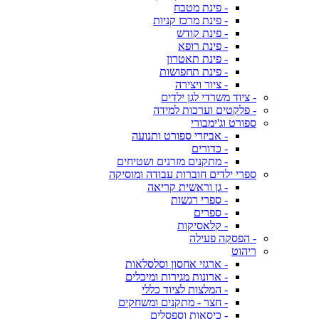
- פינת מטבח
- פינת מרכז קניות
- פינת קודש
- פינת רופא
- פינת תאטרון
- פינת תחפושות
- ציור ויצירה
- ציוד משרדי לגן ילדים
- פלקטים וערכות למידה
ספורט וג'ימבורי
- אביזרי ספורט ותנועה
- כדורים
- מתקנים מזרנים ושטיחים
ספרי ילדים חוברות עבודה ומוסיקה
- גן וראשית קריאה
- ספרי רגשות
- ספרים
- קלאסיקות
- הפסקה פעילה
ריהוט
- ארגזי אחסון וסלסלאות
- ארונות מגירות ומיכלים
- המלצות לציוד כללי
- חצר - מתקנים ומשחקים
- כיסאות וספסלים