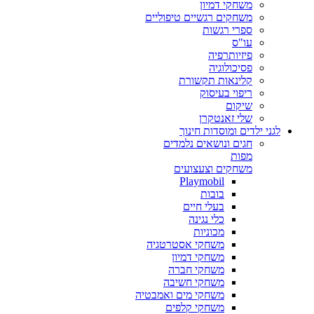
משחקי דמיון
משחקים רגשיים טיפוליים
ספרי רגשות
עו"ס
פיזיותרפיה
פסיכולוגיה
קלינאות תקשורת
ריפוי בעיסוק
שיקום
שלי זאנטקרן
לגני ילדים ומוסדות חינוך
חגים ונושאים נלמדים
מפות
משחקים וצעצועים
Playmobil
בובות
בעלי חיים
כלי נגינה
מכוניות
משחקי אסטרטגיה
משחקי דמיון
משחקי חברה
משחקי חשיבה
משחקי מים ואמבטיה
משחקי קלפים