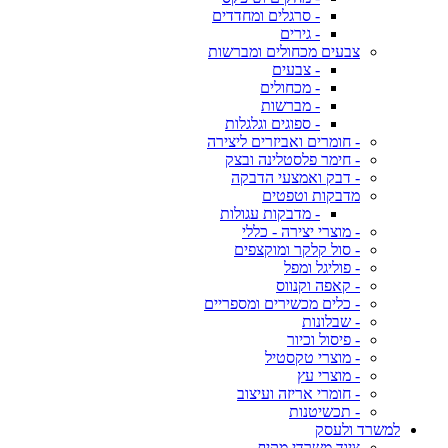
- סרגלים ומחדדים
- גירים
צבעים מכחולים ומברשות
- צבעים
- מכחולים
- מברשות
- ספוגים וגלגלות
- חומרים ואביזרים ליצירה
- חימר פלסטלינה ובצק
- דבק ואמצעי הדבקה
מדבקות וטפטים
- מדבקות עגולות
- מוצרי יצירה - כללי
- סול קלקר ומוקצפים
- פוליגל ומפל
- קאפה וקנווס
- כלים מכשירים ומספריים
- שבלונות
- פיסול וכיור
- מוצרי טקסטיל
- מוצרי עץ
- חומרי אריזה ועיצוב
- תכשיטנות
למשרד ולעסק
ציוד משרדי מקיף