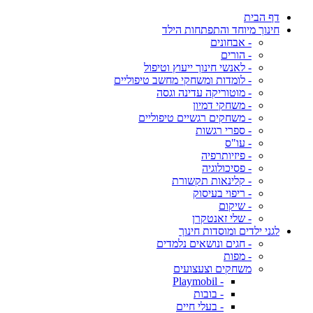
דף הבית
חינוך מיוחד והתפתחות הילד
- אבחונים
- הורים
- לאנשי חינוך ייעוץ וטיפול
- לומדות ומשחקי מחשב טיפוליים
- מוטוריקה עדינה וגסה
- משחקי דמיון
- משחקים רגשיים טיפוליים
- ספרי רגשות
- עו"ס
- פיזיותרפיה
- פסיכולוגיה
- קלינאות תקשורת
- ריפוי בעיסוק
- שיקום
- שלי זאנטקרן
לגני ילדים ומוסדות חינוך
- חגים ונושאים נלמדים
- מפות
משחקים וצעצועים
- Playmobil
- בובות
- בעלי חיים