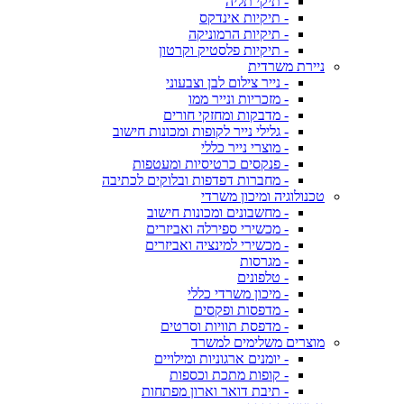
- תיקי תליה
- תיקיות אינדקס
- תיקיות הרמוניקה
- תיקיות פלסטיק וקרטון
ניירת משרדית
- נייר צילום לבן וצבעוני
- מזכריות ונייר ממו
- מדבקות ומחזקי חורים
- גלילי נייר לקופות ומכונות חישוב
- מוצרי נייר כללי
- פנקסים כרטיסיות ומעטפות
- מחברות דפדפות ובלוקים לכתיבה
טכנולוגיה ומיכון משרדי
- מחשבונים ומכונות חישוב
- מכשירי ספירלה ואביזרים
- מכשירי למינציה ואביזרים
- מגרסות
- טלפונים
- מיכון משרדי כללי
- מדפסות ופקסים
- מדפסת תוויות וסרטים
מוצרים משלימים למשרד
- יומנים ארגוניות ומילויים
- קופות מתכת וכספות
- תיבת דואר וארון מפתחות