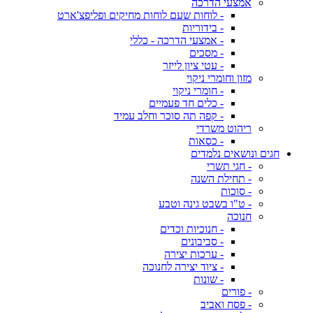
אמצעי הדרכה
- לוחות שעם לוחות מחיקים ופליפצ'ארט
- בידוריות
- אמצעי הדרכה - כללי
- מסכים
- עטי ציון לייזר
מזון וחומרי ניקוי
- חומרי ניקוי
- כלים חד פעמיים
- קפה תה סוכר וחלב עמיד
ריהוט משרדי
- כסאות
חגים ונושאים נלמדים
- חגי תשרי
- תחילת השנה
- סוכות
- ט"ו בשבט גינה וטבע
חנוכה
- חנוכיות וכדים
- סביבונים
- ערכות יצירה
- ציוד יצירה לחנוכה
- שונות
- פורים
- פסח ואביב