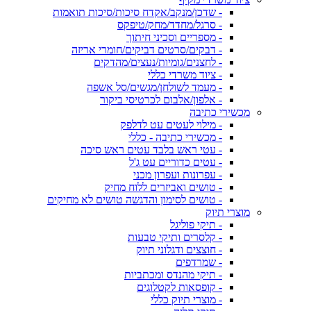
- שדכן/מנקב/אקדח סיכות/סיכות תואמות
- סרגל/מחדד/מחק/טיפקס
- מספריים וסכיני חיתוך
- דבקים/סרטים דביקים/חומרי אריזה
- לחצנים/גומיות/נעצים/מהדקים
- ציוד משרדי כללי
- מעמד לשולחן/מגשים/סל אשפה
- אלפון/אלבום לכרטיסי ביקור
מכשירי כתיבה
- מילוי לעטים עט לדלפק
- מכשירי כתיבה - כללי
- עטי ראש בלבד עטים ראש סיכה
- עטים כדוריים עט ג'ל
- עפרונות ועפרון מכני
- טושים ואביזרים ללוח מחיק
- טושים לסימון והדגשה טושים לא מחיקים
מוצרי תיוק
- תיקי פוליגל
- קלסרים ותיקי טבעות
- חוצצים ודגלוני תיוק
- שמרדפים
- תיקי מהנדס ומכתביות
- קופסאות לקטלוגים
- מוצרי תיוק כללי