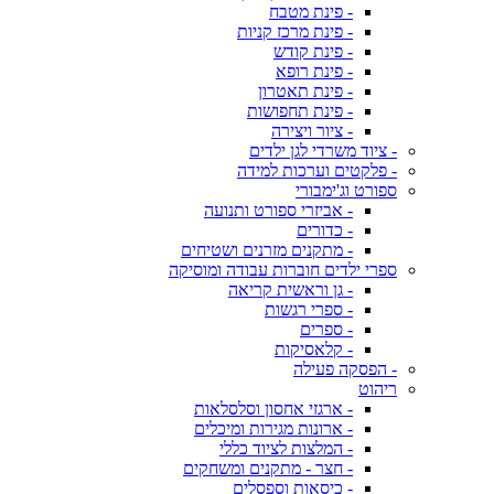
- פינת מטבח
- פינת מרכז קניות
- פינת קודש
- פינת רופא
- פינת תאטרון
- פינת תחפושות
- ציור ויצירה
- ציוד משרדי לגן ילדים
- פלקטים וערכות למידה
ספורט וג'ימבורי
- אביזרי ספורט ותנועה
- כדורים
- מתקנים מזרנים ושטיחים
ספרי ילדים חוברות עבודה ומוסיקה
- גן וראשית קריאה
- ספרי רגשות
- ספרים
- קלאסיקות
- הפסקה פעילה
ריהוט
- ארגזי אחסון וסלסלאות
- ארונות מגירות ומיכלים
- המלצות לציוד כללי
- חצר - מתקנים ומשחקים
- כיסאות וספסלים