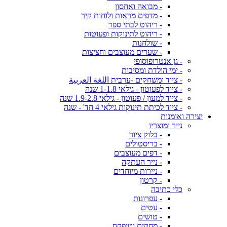
- מבואה ואחסון
- מדפים מראות ולוחות קיר
- ריהוט לבתי ספר
- ריהוט לתינוקות ופעוטות
- שולחנות
- שערים מעוצבים וחציצות
- גן אנטרופוסופי
- ימי הולדת ומסיבות
- ציוד ומשחקים -ערבית اللغة العربية
- ציוד לפעוטון - גילאי 1-1.8 שנה
- ציוד למעון / פעוטון - גילאי 1.9-2.8 שנה
- ציוד לכיתת תינוקות גילאי 4 חד' - שנה
יצירה ואומנות
נייר ומוצריו
- בלוק ציור
- בריסטולים
- דפים מעוצבים
- נייר העתקה
- ניירות מיוחדים
- קרטון
כלי כתיבה
- עפרונות
- עטים
- טושים
- מחקים וטיפקס