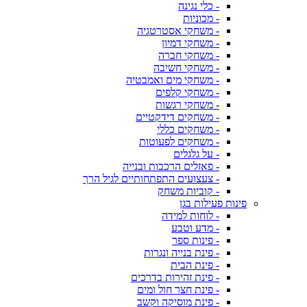
- כלי נגינה
- מכוניות
- משחקי אסטרטגיה
- משחקי דמיון
- משחקי חברה
- משחקי חשיבה
- משחקי מים ואמבטיה
- משחקי קלפים
- משחקי רגשות
- משחקים דידקטיים
- משחקים כללי
- משחקים לפעוטות
- על גלגלים
- פאזלים הרכבות ובנייה
- צעצועים התפתחותיים לגיל הרך
- קוביות משחק
פינות פעילות בגן
- לוחות למידה
- מדע וטבע
- פינות ספר
- פינת בנייה ונגרות
- פינת הבית
- פינת זהירות בדרכים
- פינת חצר חול ומים
- פינת מוסיקה וקשב