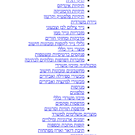
תיקי תליה
תיקיות אינדקס
תיקיות הרמוניקה
תיקיות פלסטיק וקרטון
ניירת משרדית
נייר צילום לבן וצבעוני
מזכריות ונייר ממו
מדבקות ומחזקי חורים
גלילי נייר לקופות ומכונות חישוב
מוצרי נייר כללי
פנקסים כרטיסיות ומעטפות
מחברות דפדפות ובלוקים לכתיבה
טכנולוגיה ומיכון משרדי
מחשבונים ומכונות חישוב
מכשירי ספירלה ואביזרים
מכשירי למינציה ואביזרים
מגרסות
טלפונים
מיכון משרדי כללי
מדפסות ופקסים
מדפסת תוויות וסרטים
מוצרים משלימים למשרד
יומנים ארגוניות ומילויים
קופות מתכת וכספות
תיבת דואר וארון מפתחות