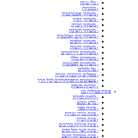
- כלי נגינה
- מכוניות
- משחקי אסטרטגיה
- משחקי דמיון
- משחקי חברה
- משחקי חשיבה
- משחקי מים ואמבטיה
- משחקי קלפים
- משחקי רגשות
- משחקים דידקטיים
- משחקים כללי
- משחקים לפעוטות
- על גלגלים
- פאזלים הרכבות ובנייה
- צעצועים התפתחותיים לגיל הרך
- קוביות משחק
פינות פעילות בגן
- לוחות למידה
- מדע וטבע
- פינות ספר
- פינת בנייה ונגרות
- פינת הבית
- פינת זהירות בדרכים
- פינת חצר חול ומים
- פינת מוסיקה וקשב