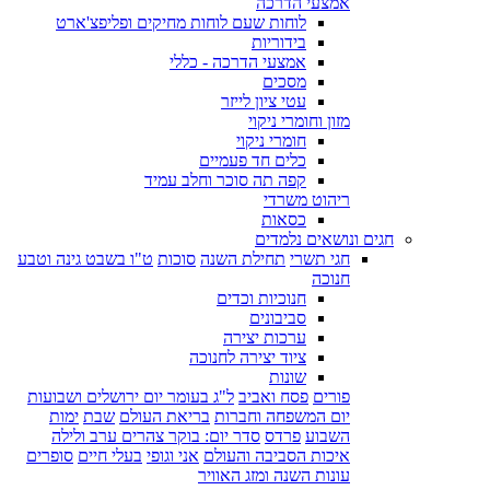
אמצעי הדרכה
לוחות שעם לוחות מחיקים ופליפצ'ארט
בידוריות
אמצעי הדרכה - כללי
מסכים
עטי ציון לייזר
מזון וחומרי ניקוי
חומרי ניקוי
כלים חד פעמיים
קפה תה סוכר וחלב עמיד
ריהוט משרדי
כסאות
חגים ונושאים נלמדים
חגי תשרי
תחילת השנה
סוכות
ט"ו בשבט גינה וטבע
חנוכה
חנוכיות וכדים
סביבונים
ערכות יצירה
ציוד יצירה לחנוכה
שונות
פורים
פסח ואביב
ל"ג בעומר יום ירושלים ושבועות
יום המשפחה וחברות
בריאת העולם
שבת
ימות
השבוע
פרדס
סדר יום: בוקר צהרים ערב ולילה
איכות הסביבה והעולם
אני וגופי
בעלי חיים
סופרים
עונות השנה ומזג האוויר