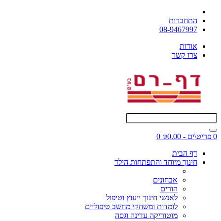
התחברות
08-9467997
אודות
צרו קשר
0 פריט\ים - ₪0.00
0
דף הבית
חינוך מיוחד והתפתחות הילד
אבחונים
הורים
לאנשי חינוך ייעוץ וטיפול
לומדות ומשחקי מחשב טיפוליים
מוטוריקה עדינה וגסה