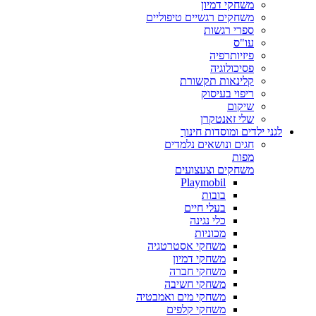
משחקי דמיון
משחקים רגשיים טיפוליים
ספרי רגשות
עו"ס
פיזיותרפיה
פסיכולוגיה
קלינאות תקשורת
ריפוי בעיסוק
שיקום
שלי זאנטקרן
לגני ילדים ומוסדות חינוך
חגים ונושאים נלמדים
מפות
משחקים וצעצועים
Playmobil
בובות
בעלי חיים
כלי נגינה
מכוניות
משחקי אסטרטגיה
משחקי דמיון
משחקי חברה
משחקי חשיבה
משחקי מים ואמבטיה
משחקי קלפים