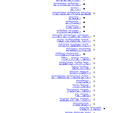
- סרגלים ומחדדים
- גירים
צבעים מכחולים ומברשות
- צבעים
- מכחולים
- מברשות
- ספוגים וגלגלות
- חומרים ואביזרים ליצירה
- חימר פלסטלינה ובצק
- דבק ואמצעי הדבקה
מדבקות וטפטים
- מדבקות עגולות
- מוצרי יצירה - כללי
- סול קלקר ומוקצפים
- פוליגל ומפל
- קאפה וקנווס
- כלים מכשירים ומספריים
- שבלונות
- פיסול וכיור
- מוצרי טקסטיל
- מוצרי עץ
- חומרי אריזה ועיצוב
- תכשיטנות
למשרד ולעסק
ציוד משרדי מקיף