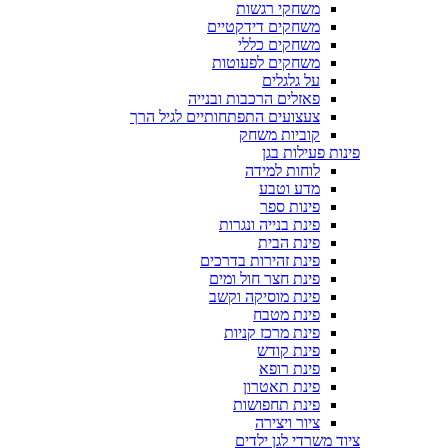
משחקי רגשות
משחקים דידקטיים
משחקים כללי
משחקים לפעוטות
על גלגלים
פאזלים הרכבות ובנייה
צעצועים התפתחותיים לגיל הרך
קוביות משחק
פינות פעילות בגן
לוחות למידה
מדע וטבע
פינות ספר
פינת בנייה ונגרות
פינת הבית
פינת זהירות בדרכים
פינת חצר חול ומים
פינת מוסיקה וקשב
פינת מטבח
פינת מרכז קניות
פינת קודש
פינת רופא
פינת תאטרון
פינת תחפושות
ציור ויצירה
ציוד משרדי לגן ילדים