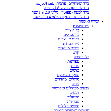
ציוד ומשחקים -ערבית اللغة العربية
ציוד לפעוטון - גילאי 1-1.8 שנה
ציוד למעון / פעוטון - גילאי 1.9-2.8 שנה
ציוד לכיתת תינוקות גילאי 4 חד' - שנה
יצירה ואומנות
נייר ומוצריו
בלוק ציור
בריסטולים
דפים מעוצבים
נייר העתקה
ניירות מיוחדים
קרטון
כלי כתיבה
עפרונות
עטים
טושים
מחקים וטיפקס
סרגלים ומחדדים
גירים
צבעים מכחולים ומברשות
צבעים
מכחולים
מברשות
ספוגים וגלגלות
חומרים ואביזרים ליצירה