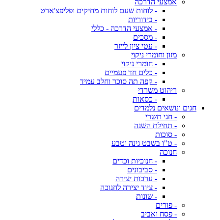
אמצעי הדרכה
- לוחות שעם לוחות מחיקים ופליפצ'ארט
- בידוריות
- אמצעי הדרכה - כללי
- מסכים
- עטי ציון לייזר
מזון וחומרי ניקוי
- חומרי ניקוי
- כלים חד פעמיים
- קפה תה סוכר וחלב עמיד
ריהוט משרדי
- כסאות
חגים ונושאים נלמדים
- חגי תשרי
- תחילת השנה
- סוכות
- ט"ו בשבט גינה וטבע
חנוכה
- חנוכיות וכדים
- סביבונים
- ערכות יצירה
- ציוד יצירה לחנוכה
- שונות
- פורים
- פסח ואביב