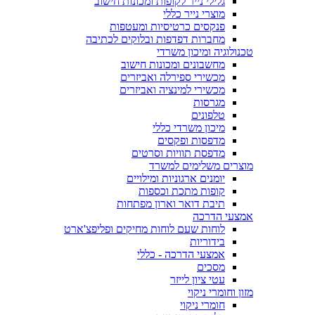
גלילי נייר לקופות ומכונות חישוב
מוצרי נייר כללי
פנקסים כרטיסיות ומעטפות
מחברות דפדפות ובלוקים לכתיבה
טכנולוגיה ומיכון משרדי
מחשבונים ומכונות חישוב
מכשירי ספירלה ואביזרים
מכשירי למינציה ואביזרים
מגרסות
טלפונים
מיכון משרדי כללי
מדפסות ופקסים
מדפסת תוויות וסרטים
מוצרים משלימים למשרד
יומנים ארגוניות ומילויים
קופות מתכת וכספות
תיבת דואר וארון מפתחות
אמצעי הדרכה
לוחות שעם לוחות מחיקים ופליפצ'ארט
בידוריות
אמצעי הדרכה - כללי
מסכים
עטי ציון לייזר
מזון וחומרי ניקוי
חומרי ניקוי