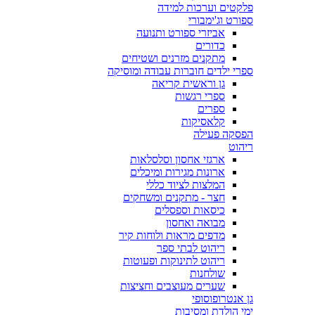
פלקטים וערכות למידה
ספורט וג'ימבורי
אביזרי ספורט ותנועה
כדורים
מתקנים מזרנים ושטיחים
ספרי ילדים חוברות עבודה ומוסיקה
גן וראשית קריאה
ספרי רגשות
ספרים
קלאסיקות
הפסקה פעילה
ריהוט
ארגזי אחסון וסלסלאות
ארונות מגירות ומיכלים
המלצות לציוד כללי
חצר - מתקנים ומשחקים
כיסאות וספסלים
מבואה ואחסון
מדפים מראות ולוחות קיר
ריהוט לבתי ספר
ריהוט לתינוקות ופעוטות
שולחנות
שערים מעוצבים וחציצות
גן אנטרופוסופי
ימי הולדת ומסיבות