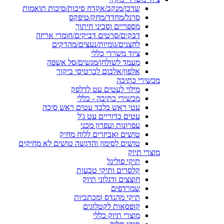
שדכן/מנקב/אקדח סיכות/סיכות תואמות
סרגל/מחדד/מחק/טיפקס
מספריים וסכיני חיתוך
דבקים/סרטים דביקים/חומרי אריזה
לחצנים/גומיות/נעצים/מהדקים
ציוד משרדי כללי
מעמד לשולחן/מגשים/סל אשפה
אלפון/אלבום לכרטיסי ביקור
מכשירי כתיבה
מילוי לעטים עט לדלפק
מכשירי כתיבה - כללי
עטי ראש בלבד עטים ראש סיכה
עטים כדוריים עט ג'ל
עפרונות ועפרון מכני
טושים ואביזרים ללוח מחיק
טושים לסימון והדגשה טושים לא מחיקים
מוצרי תיוק
תיקי פוליגל
קלסרים ותיקי טבעות
חוצצים ודגלוני תיוק
שמרדפים
תיקי מהנדס ומכתביות
קופסאות לקטלוגים
מוצרי תיוק כללי