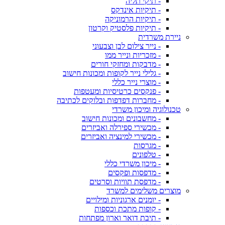
- תיקי תליה
- תיקיות אינדקס
- תיקיות הרמוניקה
- תיקיות פלסטיק וקרטון
ניירת משרדית
- נייר צילום לבן וצבעוני
- מזכריות ונייר ממו
- מדבקות ומחזקי חורים
- גלילי נייר לקופות ומכונות חישוב
- מוצרי נייר כללי
- פנקסים כרטיסיות ומעטפות
- מחברות דפדפות ובלוקים לכתיבה
טכנולוגיה ומיכון משרדי
- מחשבונים ומכונות חישוב
- מכשירי ספירלה ואביזרים
- מכשירי למינציה ואביזרים
- מגרסות
- טלפונים
- מיכון משרדי כללי
- מדפסות ופקסים
- מדפסת תוויות וסרטים
מוצרים משלימים למשרד
- יומנים ארגוניות ומילויים
- קופות מתכת וכספות
- תיבת דואר וארון מפתחות