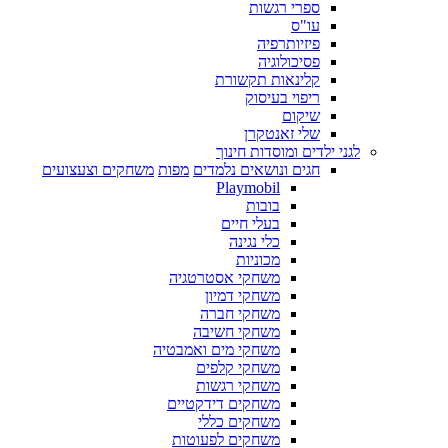
ספרי רגשות
עו"ס
פיזיותרפיה
פסיכולוגיה
קלינאות תקשורת
ריפוי בעיסוק
שיקום
שלי זאנטקרן
לגני ילדים ומוסדות חינוך
חגים ונושאים נלמדים
מפות
משחקים וצעצועים
Playmobil
בובות
בעלי חיים
כלי נגינה
מכוניות
משחקי אסטרטגיה
משחקי דמיון
משחקי חברה
משחקי חשיבה
משחקי מים ואמבטיה
משחקי קלפים
משחקי רגשות
משחקים דידקטיים
משחקים כללי
משחקים לפעוטות