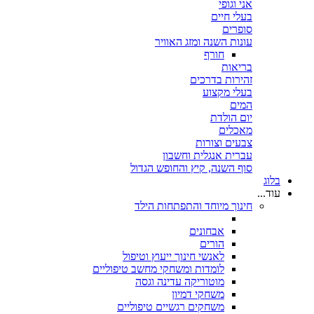
אני וגופי
בעלי חיים
סופרים
עונות השנה ומזג האוויר
חורף
בריאות
זהירות בדרכים
בעלי מקצוע
המים
יום הולדת
מאכלים
צבעים וצורות
עברית אנגלית וחשבון
סוף השנה, קיץ והחופש הגדול
בלוג
עוד...
חינוך מיוחד והתפתחות הילד
אבחונים
הורים
לאנשי חינוך ייעוץ וטיפול
לומדות ומשחקי מחשב טיפוליים
מוטוריקה עדינה וגסה
משחקי דמיון
משחקים רגשיים טיפוליים