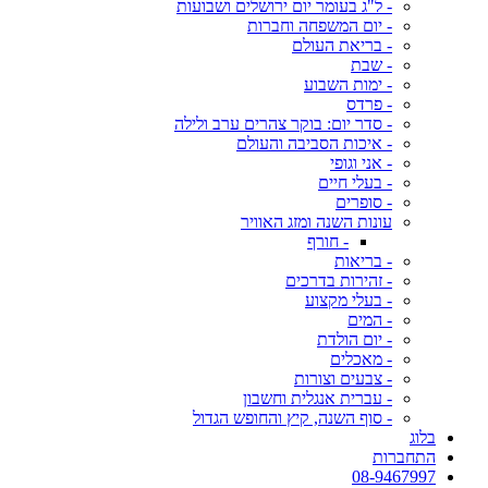
- ל"ג בעומר יום ירושלים ושבועות
- יום המשפחה וחברות
- בריאת העולם
- שבת
- ימות השבוע
- פרדס
- סדר יום: בוקר צהרים ערב ולילה
- איכות הסביבה והעולם
- אני וגופי
- בעלי חיים
- סופרים
עונות השנה ומזג האוויר
- חורף
- בריאות
- זהירות בדרכים
- בעלי מקצוע
- המים
- יום הולדת
- מאכלים
- צבעים וצורות
- עברית אנגלית וחשבון
- סוף השנה, קיץ והחופש הגדול
בלוג
התחברות
08-9467997