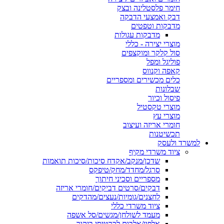
חימר פלסטלינה ובצק
דבק ואמצעי הדבקה
מדבקות וטפטים
מדבקות עגולות
מוצרי יצירה - כללי
סול קלקר ומוקצפים
פוליגל ומפל
קאפה וקנווס
כלים מכשירים ומספריים
שבלונות
פיסול וכיור
מוצרי טקסטיל
מוצרי עץ
חומרי אריזה ועיצוב
תכשיטנות
למשרד ולעסק
ציוד משרדי מקיף
שדכן/מנקב/אקדח סיכות/סיכות תואמות
סרגל/מחדד/מחק/טיפקס
מספריים וסכיני חיתוך
דבקים/סרטים דביקים/חומרי אריזה
לחצנים/גומיות/נעצים/מהדקים
ציוד משרדי כללי
מעמד לשולחן/מגשים/סל אשפה
אלפון/אלבום לכרטיסי ביקור