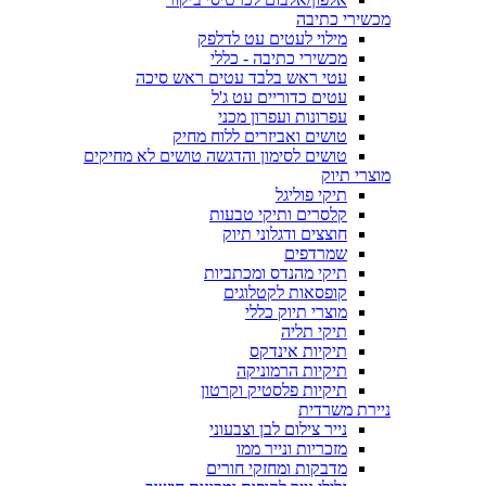
מכשירי כתיבה
מילוי לעטים עט לדלפק
מכשירי כתיבה - כללי
עטי ראש בלבד עטים ראש סיכה
עטים כדוריים עט ג'ל
עפרונות ועפרון מכני
טושים ואביזרים ללוח מחיק
טושים לסימון והדגשה טושים לא מחיקים
מוצרי תיוק
תיקי פוליגל
קלסרים ותיקי טבעות
חוצצים ודגלוני תיוק
שמרדפים
תיקי מהנדס ומכתביות
קופסאות לקטלוגים
מוצרי תיוק כללי
תיקי תליה
תיקיות אינדקס
תיקיות הרמוניקה
תיקיות פלסטיק וקרטון
ניירת משרדית
נייר צילום לבן וצבעוני
מזכריות ונייר ממו
מדבקות ומחזקי חורים