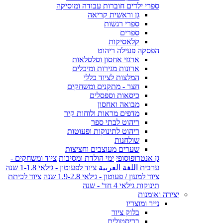
ספרי ילדים חוברות עבודה ומוסיקה
גן וראשית קריאה
ספרי רגשות
ספרים
קלאסיקות
הפסקה פעילה
ריהוט
ארגזי אחסון וסלסלאות
ארונות מגירות ומיכלים
המלצות לציוד כללי
חצר - מתקנים ומשחקים
כיסאות וספסלים
מבואה ואחסון
מדפים מראות ולוחות קיר
ריהוט לבתי ספר
ריהוט לתינוקות ופעוטות
שולחנות
שערים מעוצבים וחציצות
גן אנטרופוסופי
ימי הולדת ומסיבות
ציוד ומשחקים -
ערבית اللغة العربية
ציוד לפעוטון - גילאי 1-1.8 שנה
ציוד למעון / פעוטון - גילאי 1.9-2.8 שנה
ציוד לכיתת
תינוקות גילאי 4 חד' - שנה
יצירה ואומנות
נייר ומוצריו
בלוק ציור
בריסטולים