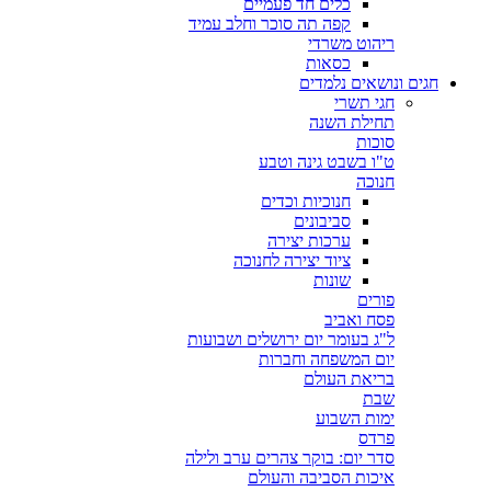
כלים חד פעמיים
קפה תה סוכר וחלב עמיד
ריהוט משרדי
כסאות
חגים ונושאים נלמדים
חגי תשרי
תחילת השנה
סוכות
ט"ו בשבט גינה וטבע
חנוכה
חנוכיות וכדים
סביבונים
ערכות יצירה
ציוד יצירה לחנוכה
שונות
פורים
פסח ואביב
ל"ג בעומר יום ירושלים ושבועות
יום המשפחה וחברות
בריאת העולם
שבת
ימות השבוע
פרדס
סדר יום: בוקר צהרים ערב ולילה
איכות הסביבה והעולם