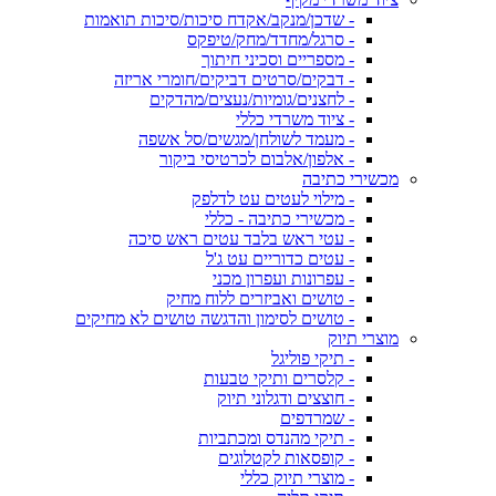
- שדכן/מנקב/אקדח סיכות/סיכות תואמות
- סרגל/מחדד/מחק/טיפקס
- מספריים וסכיני חיתוך
- דבקים/סרטים דביקים/חומרי אריזה
- לחצנים/גומיות/נעצים/מהדקים
- ציוד משרדי כללי
- מעמד לשולחן/מגשים/סל אשפה
- אלפון/אלבום לכרטיסי ביקור
מכשירי כתיבה
- מילוי לעטים עט לדלפק
- מכשירי כתיבה - כללי
- עטי ראש בלבד עטים ראש סיכה
- עטים כדוריים עט ג'ל
- עפרונות ועפרון מכני
- טושים ואביזרים ללוח מחיק
- טושים לסימון והדגשה טושים לא מחיקים
מוצרי תיוק
- תיקי פוליגל
- קלסרים ותיקי טבעות
- חוצצים ודגלוני תיוק
- שמרדפים
- תיקי מהנדס ומכתביות
- קופסאות לקטלוגים
- מוצרי תיוק כללי