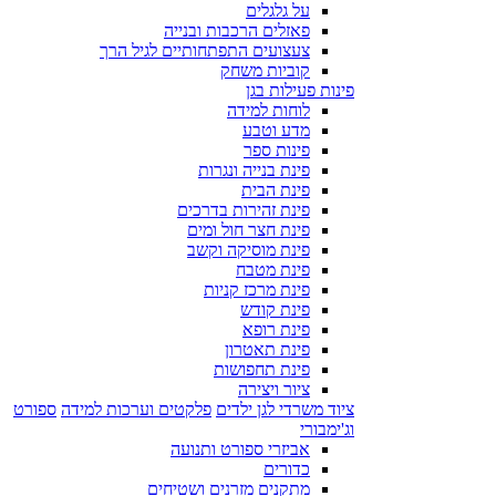
על גלגלים
פאזלים הרכבות ובנייה
צעצועים התפתחותיים לגיל הרך
קוביות משחק
פינות פעילות בגן
לוחות למידה
מדע וטבע
פינות ספר
פינת בנייה ונגרות
פינת הבית
פינת זהירות בדרכים
פינת חצר חול ומים
פינת מוסיקה וקשב
פינת מטבח
פינת מרכז קניות
פינת קודש
פינת רופא
פינת תאטרון
פינת תחפושות
ציור ויצירה
ציוד משרדי לגן ילדים
פלקטים וערכות למידה
ספורט
וג'ימבורי
אביזרי ספורט ותנועה
כדורים
מתקנים מזרנים ושטיחים