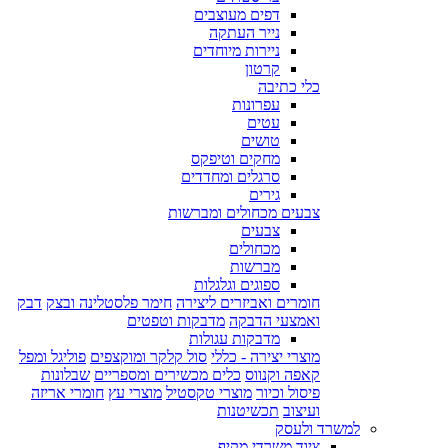
דפים מעוצבים
נייר העתקה
ניירות מיוחדים
קרטון
כלי כתיבה
עפרונות
עטים
טושים
מחקים וטיפקס
סרגלים ומחדדים
גירים
צבעים מכחולים ומברשות
צבעים
מכחולים
מברשות
ספוגים וגלגלות
חומרים ואביזרים ליצירה
חימר פלסטלינה ובצק
דבק
ואמצעי הדבקה
מדבקות וטפטים
מדבקות עגולות
מוצרי יצירה - כללי
סול קלקר ומוקצפים
פוליגל ומפל
קאפה וקנווס
כלים מכשירים ומספריים
שבלונות
פיסול וכיור
מוצרי טקסטיל
מוצרי עץ
חומרי אריזה
ועיצוב
תכשיטנות
למשרד ולעסק
ציוד משרדי מקיף