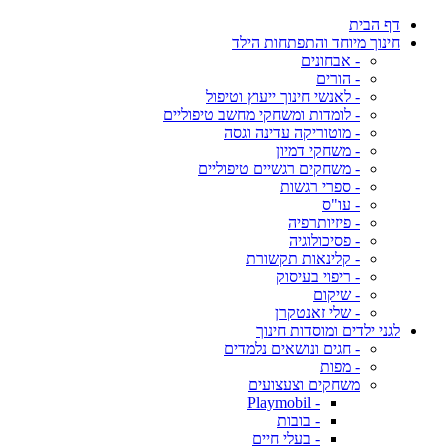
דף הבית
חינוך מיוחד והתפתחות הילד
- אבחונים
- הורים
- לאנשי חינוך ייעוץ וטיפול
- לומדות ומשחקי מחשב טיפוליים
- מוטוריקה עדינה וגסה
- משחקי דמיון
- משחקים רגשיים טיפוליים
- ספרי רגשות
- עו"ס
- פיזיותרפיה
- פסיכולוגיה
- קלינאות תקשורת
- ריפוי בעיסוק
- שיקום
- שלי זאנטקרן
לגני ילדים ומוסדות חינוך
- חגים ונושאים נלמדים
- מפות
משחקים וצעצועים
- Playmobil
- בובות
- בעלי חיים