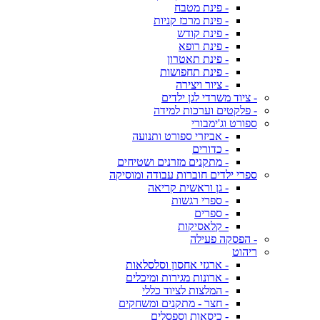
- פינת מטבח
- פינת מרכז קניות
- פינת קודש
- פינת רופא
- פינת תאטרון
- פינת תחפושות
- ציור ויצירה
- ציוד משרדי לגן ילדים
- פלקטים וערכות למידה
ספורט וג'ימבורי
- אביזרי ספורט ותנועה
- כדורים
- מתקנים מזרנים ושטיחים
ספרי ילדים חוברות עבודה ומוסיקה
- גן וראשית קריאה
- ספרי רגשות
- ספרים
- קלאסיקות
- הפסקה פעילה
ריהוט
- ארגזי אחסון וסלסלאות
- ארונות מגירות ומיכלים
- המלצות לציוד כללי
- חצר - מתקנים ומשחקים
- כיסאות וספסלים