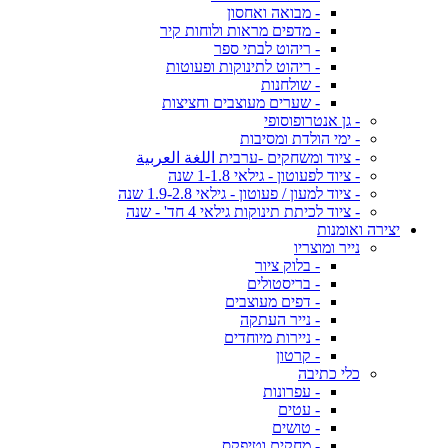
- מבואה ואחסון
- מדפים מראות ולוחות קיר
- ריהוט לבתי ספר
- ריהוט לתינוקות ופעוטות
- שולחנות
- שערים מעוצבים וחציצות
- גן אנטרופוסופי
- ימי הולדת ומסיבות
- ציוד ומשחקים -ערבית اللغة العربية
- ציוד לפעוטון - גילאי 1-1.8 שנה
- ציוד למעון / פעוטון - גילאי 1.9-2.8 שנה
- ציוד לכיתת תינוקות גילאי 4 חד' - שנה
יצירה ואומנות
נייר ומוצריו
- בלוק ציור
- בריסטולים
- דפים מעוצבים
- נייר העתקה
- ניירות מיוחדים
- קרטון
כלי כתיבה
- עפרונות
- עטים
- טושים
- מחקים וטיפקס