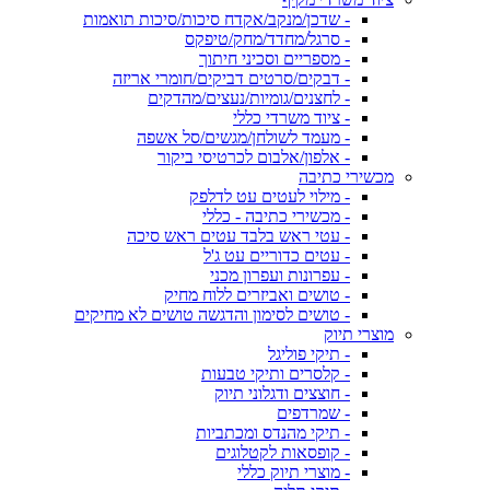
- שדכן/מנקב/אקדח סיכות/סיכות תואמות
- סרגל/מחדד/מחק/טיפקס
- מספריים וסכיני חיתוך
- דבקים/סרטים דביקים/חומרי אריזה
- לחצנים/גומיות/נעצים/מהדקים
- ציוד משרדי כללי
- מעמד לשולחן/מגשים/סל אשפה
- אלפון/אלבום לכרטיסי ביקור
מכשירי כתיבה
- מילוי לעטים עט לדלפק
- מכשירי כתיבה - כללי
- עטי ראש בלבד עטים ראש סיכה
- עטים כדוריים עט ג'ל
- עפרונות ועפרון מכני
- טושים ואביזרים ללוח מחיק
- טושים לסימון והדגשה טושים לא מחיקים
מוצרי תיוק
- תיקי פוליגל
- קלסרים ותיקי טבעות
- חוצצים ודגלוני תיוק
- שמרדפים
- תיקי מהנדס ומכתביות
- קופסאות לקטלוגים
- מוצרי תיוק כללי