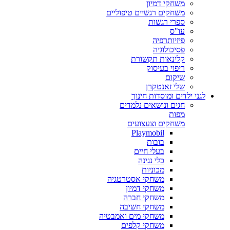
משחקי דמיון
משחקים רגשיים טיפוליים
ספרי רגשות
עו"ס
פיזיותרפיה
פסיכולוגיה
קלינאות תקשורת
ריפוי בעיסוק
שיקום
שלי זאנטקרן
לגני ילדים ומוסדות חינוך
חגים ונושאים נלמדים
מפות
משחקים וצעצועים
Playmobil
בובות
בעלי חיים
כלי נגינה
מכוניות
משחקי אסטרטגיה
משחקי דמיון
משחקי חברה
משחקי חשיבה
משחקי מים ואמבטיה
משחקי קלפים