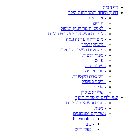
דף הבית
חינוך מיוחד והתפתחות הילד
- אבחונים
- הורים
- לאנשי חינוך ייעוץ וטיפול
- לומדות ומשחקי מחשב טיפוליים
- מוטוריקה עדינה וגסה
- משחקי דמיון
- משחקים רגשיים טיפוליים
- ספרי רגשות
- עו"ס
- פיזיותרפיה
- פסיכולוגיה
- קלינאות תקשורת
- ריפוי בעיסוק
- שיקום
- שלי זאנטקרן
לגני ילדים ומוסדות חינוך
- חגים ונושאים נלמדים
- מפות
משחקים וצעצועים
- Playmobil
- בובות
- בעלי חיים