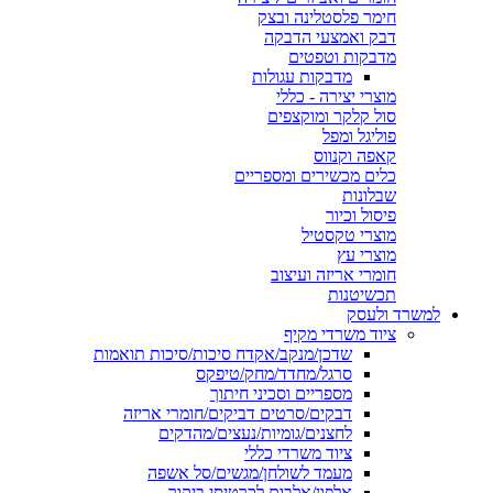
חימר פלסטלינה ובצק
דבק ואמצעי הדבקה
מדבקות וטפטים
מדבקות עגולות
מוצרי יצירה - כללי
סול קלקר ומוקצפים
פוליגל ומפל
קאפה וקנווס
כלים מכשירים ומספריים
שבלונות
פיסול וכיור
מוצרי טקסטיל
מוצרי עץ
חומרי אריזה ועיצוב
תכשיטנות
למשרד ולעסק
ציוד משרדי מקיף
שדכן/מנקב/אקדח סיכות/סיכות תואמות
סרגל/מחדד/מחק/טיפקס
מספריים וסכיני חיתוך
דבקים/סרטים דביקים/חומרי אריזה
לחצנים/גומיות/נעצים/מהדקים
ציוד משרדי כללי
מעמד לשולחן/מגשים/סל אשפה
אלפון/אלבום לכרטיסי ביקור