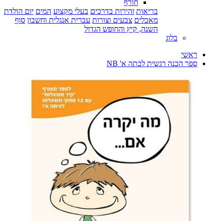
חורף
בריאות
זהירות בדרכים
בעלי מקצוע
המים
יום הולדת
מאכלים
צבעים וצורות
עברית אנגלית וחשבון
סוף
השנה, קיץ והחופש הגדול
בלוג
ראשי
ספר הכנה רגשית לכתה א' NB