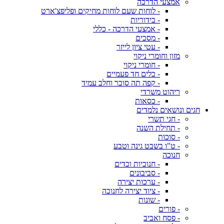
אמצעי הדרכה
- לוחות שעם לוחות מחיקים ופליפצ'ארט
- בידוריות
- אמצעי הדרכה - כללי
- מסכים
- עטי ציון לייזר
מזון וחומרי ניקוי
- חומרי ניקוי
- כלים חד פעמיים
- קפה תה סוכר וחלב עמיד
ריהוט משרדי
- כסאות
חגים ונושאים נלמדים
- חגי תשרי
- תחילת השנה
- סוכות
- ט"ו בשבט גינה וטבע
חנוכה
- חנוכיות וכדים
- סביבונים
- ערכות יצירה
- ציוד יצירה לחנוכה
- שונות
- פורים
- פסח ואביב