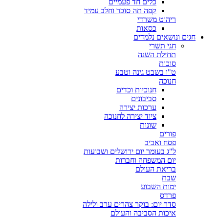
כלים חד פעמיים
קפה תה סוכר וחלב עמיד
ריהוט משרדי
כסאות
חגים ונושאים נלמדים
חגי תשרי
תחילת השנה
סוכות
ט"ו בשבט גינה וטבע
חנוכה
חנוכיות וכדים
סביבונים
ערכות יצירה
ציוד יצירה לחנוכה
שונות
פורים
פסח ואביב
ל"ג בעומר יום ירושלים ושבועות
יום המשפחה וחברות
בריאת העולם
שבת
ימות השבוע
פרדס
סדר יום: בוקר צהרים ערב ולילה
איכות הסביבה והעולם