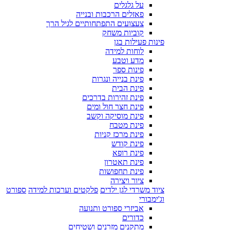
על גלגלים
פאזלים הרכבות ובנייה
צעצועים התפתחותיים לגיל הרך
קוביות משחק
פינות פעילות בגן
לוחות למידה
מדע וטבע
פינות ספר
פינת בנייה ונגרות
פינת הבית
פינת זהירות בדרכים
פינת חצר חול ומים
פינת מוסיקה וקשב
פינת מטבח
פינת מרכז קניות
פינת קודש
פינת רופא
פינת תאטרון
פינת תחפושות
ציור ויצירה
ציוד משרדי לגן ילדים
פלקטים וערכות למידה
ספורט
וג'ימבורי
אביזרי ספורט ותנועה
כדורים
מתקנים מזרנים ושטיחים