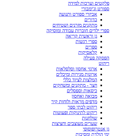
פלקטים וערכות למידה
ספורט וג'ימבורי
אביזרי ספורט ותנועה
כדורים
מתקנים מזרנים ושטיחים
ספרי ילדים חוברות עבודה ומוסיקה
גן וראשית קריאה
ספרי רגשות
ספרים
קלאסיקות
הפסקה פעילה
ריהוט
ארגזי אחסון וסלסלאות
ארונות מגירות ומיכלים
המלצות לציוד כללי
חצר - מתקנים ומשחקים
כיסאות וספסלים
מבואה ואחסון
מדפים מראות ולוחות קיר
ריהוט לבתי ספר
ריהוט לתינוקות ופעוטות
שולחנות
שערים מעוצבים וחציצות
גן אנטרופוסופי
ימי הולדת ומסיבות