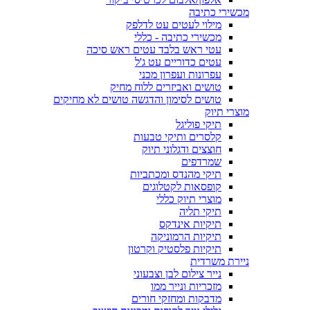
מכשירי כתיבה
מילוי לעטים עט לדלפק
מכשירי כתיבה - כללי
עטי ראש בלבד עטים ראש סיכה
עטים כדוריים עט ג'ל
עפרונות ועפרון מכני
טושים ואביזרים ללוח מחיק
טושים לסימון והדגשה טושים לא מחיקים
מוצרי תיוק
תיקי פוליגל
קלסרים ותיקי טבעות
חוצצים ודגלוני תיוק
שמרדפים
תיקי מהנדס ומכתביות
קופסאות לקטלוגים
מוצרי תיוק כללי
תיקי תליה
תיקיות אינדקס
תיקיות הרמוניקה
תיקיות פלסטיק וקרטון
ניירת משרדית
נייר צילום לבן וצבעוני
מזכריות ונייר ממו
מדבקות ומחזקי חורים