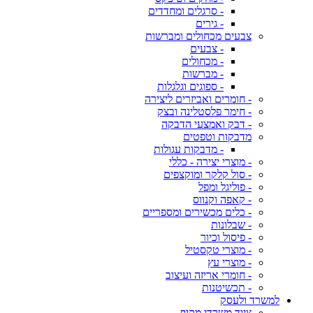
- סרגלים ומחדדים
- גירים
צבעים מכחולים ומברשות
- צבעים
- מכחולים
- מברשות
- ספוגים וגלגלות
- חומרים ואביזרים ליצירה
- חימר פלסטלינה ובצק
- דבק ואמצעי הדבקה
מדבקות וטפטים
- מדבקות עגולות
- מוצרי יצירה - כללי
- סול קלקר ומוקצפים
- פוליגל ומפל
- קאפה וקנווס
- כלים מכשירים ומספריים
- שבלונות
- פיסול וכיור
- מוצרי טקסטיל
- מוצרי עץ
- חומרי אריזה ועיצוב
- תכשיטנות
למשרד ולעסק
ציוד משרדי מקיף