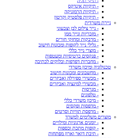
- תיקי תליה
- תיקיות אינדקס
- תיקיות הרמוניקה
- תיקיות פלסטיק וקרטון
ניירת משרדית
- נייר צילום לבן וצבעוני
- מזכריות ונייר ממו
- מדבקות ומחזקי חורים
- גלילי נייר לקופות ומכונות חישוב
- מוצרי נייר כללי
- פנקסים כרטיסיות ומעטפות
- מחברות דפדפות ובלוקים לכתיבה
טכנולוגיה ומיכון משרדי
- מחשבונים ומכונות חישוב
- מכשירי ספירלה ואביזרים
- מכשירי למינציה ואביזרים
- מגרסות
- טלפונים
- מיכון משרדי כללי
- מדפסות ופקסים
- מדפסת תוויות וסרטים
מוצרים משלימים למשרד
- יומנים ארגוניות ומילויים
- קופות מתכת וכספות
- תיבת דואר וארון מפתחות