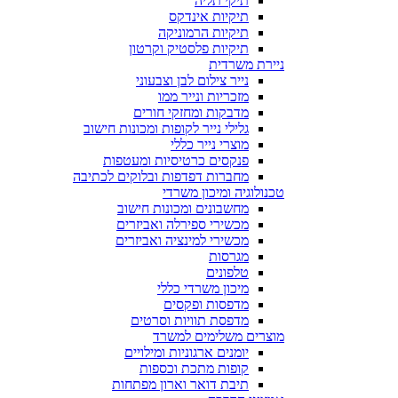
תיקי תליה
תיקיות אינדקס
תיקיות הרמוניקה
תיקיות פלסטיק וקרטון
ניירת משרדית
נייר צילום לבן וצבעוני
מזכריות ונייר ממו
מדבקות ומחזקי חורים
גלילי נייר לקופות ומכונות חישוב
מוצרי נייר כללי
פנקסים כרטיסיות ומעטפות
מחברות דפדפות ובלוקים לכתיבה
טכנולוגיה ומיכון משרדי
מחשבונים ומכונות חישוב
מכשירי ספירלה ואביזרים
מכשירי למינציה ואביזרים
מגרסות
טלפונים
מיכון משרדי כללי
מדפסות ופקסים
מדפסת תוויות וסרטים
מוצרים משלימים למשרד
יומנים ארגוניות ומילויים
קופות מתכת וכספות
תיבת דואר וארון מפתחות