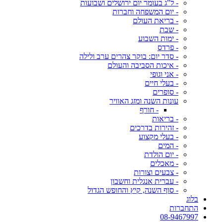
- ל"ג בעומר יום ירושלים ושבועות
- יום המשפחה וחברות
- בריאת העולם
- שבת
- ימות השבוע
- פרדס
- סדר יום: בוקר צהרים ערב ולילה
- איכות הסביבה והעולם
- אני וגופי
- בעלי חיים
- סופרים
עונות השנה ומזג האוויר
- חורף
- בריאות
- זהירות בדרכים
- בעלי מקצוע
- המים
- יום הולדת
- מאכלים
- צבעים וצורות
- עברית אנגלית וחשבון
- סוף השנה, קיץ והחופש הגדול
בלוג
התחברות
08-9467997