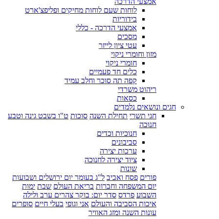
אמצעי הדרכה
לוחות שעם לוחות מחיקים ופליפצ'ארט
בידוריות
אמצעי הדרכה - כללי
מסכים
עטי ציון לייזר
מזון וחומרי ניקוי
חומרי ניקוי
כלים חד פעמיים
קפה תה סוכר וחלב עמיד
ריהוט משרדי
כסאות
חגים ונושאים נלמדים
חגי תשרי
תחילת השנה
סוכות
ט"ו בשבט גינה וטבע
חנוכה
חנוכיות וכדים
סביבונים
ערכות יצירה
ציוד יצירה לחנוכה
שונות
פורים
פסח ואביב
ל"ג בעומר יום ירושלים ושבועות
יום המשפחה וחברות
בריאת העולם
שבת
ימות
השבוע
פרדס
סדר יום: בוקר צהרים ערב ולילה
איכות הסביבה והעולם
אני וגופי
בעלי חיים
סופרים
עונות השנה ומזג האוויר