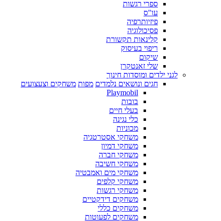
ספרי רגשות
עו"ס
פיזיותרפיה
פסיכולוגיה
קלינאות תקשורת
ריפוי בעיסוק
שיקום
שלי זאנטקרן
לגני ילדים ומוסדות חינוך
חגים ונושאים נלמדים
מפות
משחקים וצעצועים
Playmobil
בובות
בעלי חיים
כלי נגינה
מכוניות
משחקי אסטרטגיה
משחקי דמיון
משחקי חברה
משחקי חשיבה
משחקי מים ואמבטיה
משחקי קלפים
משחקי רגשות
משחקים דידקטיים
משחקים כללי
משחקים לפעוטות