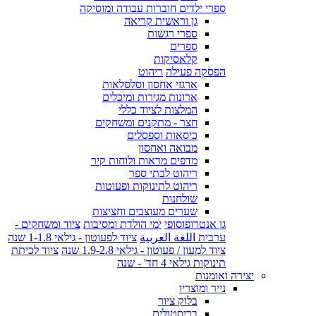
ספרי ילדים חוברות עבודה ומוסיקה
גן וראשית קריאה
ספרי רגשות
ספרים
קלאסיקות
הפסקה פעילה
ריהוט
ארגזי אחסון וסלסלאות
ארונות מגירות ומיכלים
המלצות לציוד כללי
חצר - מתקנים ומשחקים
כיסאות וספסלים
מבואה ואחסון
מדפים מראות ולוחות קיר
ריהוט לבתי ספר
ריהוט לתינוקות ופעוטות
שולחנות
שערים מעוצבים וחציצות
גן אנטרופוסופי
ימי הולדת ומסיבות
ציוד ומשחקים -
ערבית اللغة العربية
ציוד לפעוטון - גילאי 1-1.8 שנה
ציוד למעון / פעוטון - גילאי 1.9-2.8 שנה
ציוד לכיתת
תינוקות גילאי 4 חד' - שנה
יצירה ואומנות
נייר ומוצריו
בלוק ציור
בריסטולים