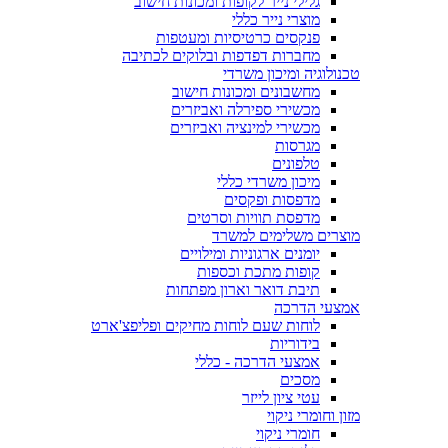
גלילי נייר לקופות ומכונות חישוב
מוצרי נייר כללי
פנקסים כרטיסיות ומעטפות
מחברות דפדפות ובלוקים לכתיבה
טכנולוגיה ומיכון משרדי
מחשבונים ומכונות חישוב
מכשירי ספירלה ואביזרים
מכשירי למינציה ואביזרים
מגרסות
טלפונים
מיכון משרדי כללי
מדפסות ופקסים
מדפסת תוויות וסרטים
מוצרים משלימים למשרד
יומנים ארגוניות ומילויים
קופות מתכת וכספות
תיבת דואר וארון מפתחות
אמצעי הדרכה
לוחות שעם לוחות מחיקים ופליפצ'ארט
בידוריות
אמצעי הדרכה - כללי
מסכים
עטי ציון לייזר
מזון וחומרי ניקוי
חומרי ניקוי