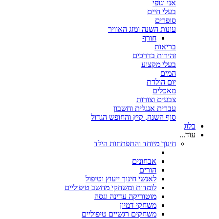
אני וגופי
בעלי חיים
סופרים
עונות השנה ומזג האוויר
חורף
בריאות
זהירות בדרכים
בעלי מקצוע
המים
יום הולדת
מאכלים
צבעים וצורות
עברית אנגלית וחשבון
סוף השנה, קיץ והחופש הגדול
בלוג
עוד...
חינוך מיוחד והתפתחות הילד
אבחונים
הורים
לאנשי חינוך ייעוץ וטיפול
לומדות ומשחקי מחשב טיפוליים
מוטוריקה עדינה וגסה
משחקי דמיון
משחקים רגשיים טיפוליים