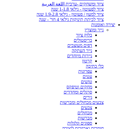
ציוד ומשחקים -ערבית اللغة العربية
ציוד לפעוטון - גילאי 1-1.8 שנה
ציוד למעון / פעוטון - גילאי 1.9-2.8 שנה
ציוד לכיתת תינוקות גילאי 4 חד' - שנה
יצירה ואומנות
נייר ומוצריו
בלוק ציור
בריסטולים
דפים מעוצבים
נייר העתקה
ניירות מיוחדים
קרטון
כלי כתיבה
עפרונות
עטים
טושים
מחקים וטיפקס
סרגלים ומחדדים
גירים
צבעים מכחולים ומברשות
צבעים
מכחולים
מברשות
ספוגים וגלגלות
חומרים ואביזרים ליצירה