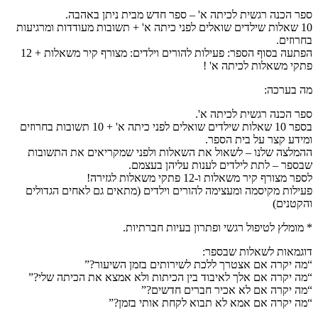
ספר הכנה רגשית לכיתה א' – ספר חדש מבית ניתן באהבה.
10 שאלות שילדים שואלים לפני כיתה א' + תשובות מעודדות ומרגיעות
בחרוזים.
הפתעה בסוף הספר: פעילות להורים וילדים: מצורף קיר משאלות + 12
פתקי משאלות לכיתה א' !
מה בערכה:
ספר הכנה רגשית לכיתה א'.
בספר 10 שאלות שילדים שואלים לפני כיתה א' + 10 תשובות בחרוזים
ומידע קצר על בית הספר.
ההמלצה שלנו – לשאול את השאלות ולפני שמקריאים את התשובות
שבספר – לתת לילדים לענות עליהן בעצמם.
לספר מצורף קיר משאלות ו-12 פתקי משאלות לגזירה!
פעילות מקיסמה ומעצימה להורים וילדים (מתאים גם לאחים הגדולים
והקטנים)
* מומלץ לטיפול רגשי ופתרון בעיות חברתיות.
דוגמאות לשאלות שבספר:
“מה יקרה אם אצטרך ללכת לשירותים בזמן השיעור?”
“מה יקרה אם אלך לאיבוד בין הכיתות ולא אמצא את הכיתה שלי?”
“מה יקרה אם לא אכיר חברים חדשים?”
“מה יקרה אם אמא לא תבוא לקחת אותי בזמן?”