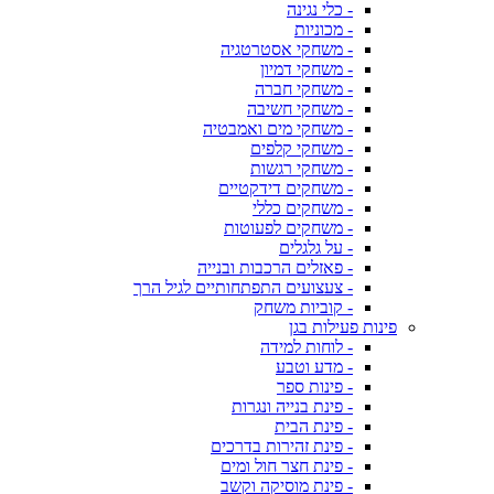
- כלי נגינה
- מכוניות
- משחקי אסטרטגיה
- משחקי דמיון
- משחקי חברה
- משחקי חשיבה
- משחקי מים ואמבטיה
- משחקי קלפים
- משחקי רגשות
- משחקים דידקטיים
- משחקים כללי
- משחקים לפעוטות
- על גלגלים
- פאזלים הרכבות ובנייה
- צעצועים התפתחותיים לגיל הרך
- קוביות משחק
פינות פעילות בגן
- לוחות למידה
- מדע וטבע
- פינות ספר
- פינת בנייה ונגרות
- פינת הבית
- פינת זהירות בדרכים
- פינת חצר חול ומים
- פינת מוסיקה וקשב