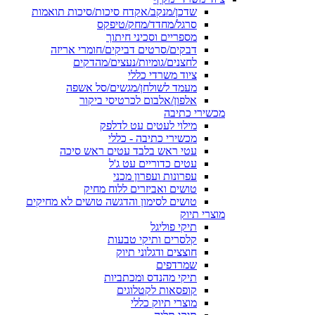
שדכן/מנקב/אקדח סיכות/סיכות תואמות
סרגל/מחדד/מחק/טיפקס
מספריים וסכיני חיתוך
דבקים/סרטים דביקים/חומרי אריזה
לחצנים/גומיות/נעצים/מהדקים
ציוד משרדי כללי
מעמד לשולחן/מגשים/סל אשפה
אלפון/אלבום לכרטיסי ביקור
מכשירי כתיבה
מילוי לעטים עט לדלפק
מכשירי כתיבה - כללי
עטי ראש בלבד עטים ראש סיכה
עטים כדוריים עט ג'ל
עפרונות ועפרון מכני
טושים ואביזרים ללוח מחיק
טושים לסימון והדגשה טושים לא מחיקים
מוצרי תיוק
תיקי פוליגל
קלסרים ותיקי טבעות
חוצצים ודגלוני תיוק
שמרדפים
תיקי מהנדס ומכתביות
קופסאות לקטלוגים
מוצרי תיוק כללי