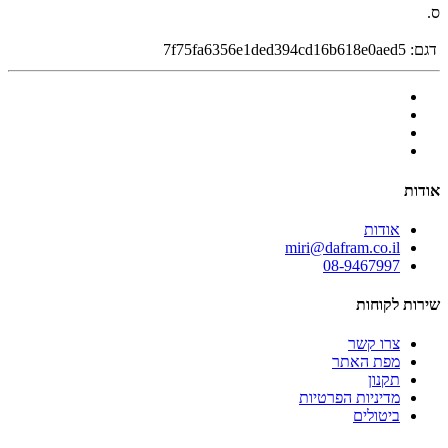
ס.
דגם:
7f75fa6356e1ded394cd16b618e0aed5
אודות
אודות
miri@dafram.co.il
08-9467997
שירות לקוחות
צרו קשר
מפת האתר
תקנון
מדיניות הפרטיות
ביטולים