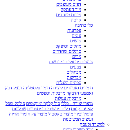
דפים מעוצבים
נייר העתקה
ניירות מיוחדים
קרטון
כלי כתיבה
עפרונות
עטים
טושים
מחקים וטיפקס
סרגלים ומחדדים
גירים
צבעים מכחולים ומברשות
צבעים
מכחולים
מברשות
ספוגים וגלגלות
חומרים ואביזרים ליצירה
חימר פלסטלינה ובצק
דבק
ואמצעי הדבקה
מדבקות וטפטים
מדבקות עגולות
מוצרי יצירה - כללי
סול קלקר ומוקצפים
פוליגל ומפל
קאפה וקנווס
כלים מכשירים ומספריים
שבלונות
פיסול וכיור
מוצרי טקסטיל
מוצרי עץ
חומרי אריזה
ועיצוב
תכשיטנות
למשרד ולעסק
ציוד משרדי מקיף