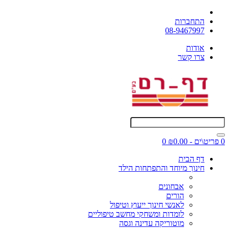
התחברות
08-9467997
אודות
צרו קשר
0 פריט\ים - ₪0.00
0
דף הבית
חינוך מיוחד והתפתחות הילד
אבחונים
הורים
לאנשי חינוך ייעוץ וטיפול
לומדות ומשחקי מחשב טיפוליים
מוטוריקה עדינה וגסה