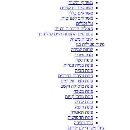
משחקי רגשות
משחקים דידקטיים
משחקים כללי
משחקים לפעוטות
על גלגלים
פאזלים הרכבות ובנייה
צעצועים התפתחותיים לגיל הרך
קוביות משחק
פינות פעילות בגן
לוחות למידה
מדע וטבע
פינות ספר
פינת בנייה ונגרות
פינת הבית
פינת זהירות בדרכים
פינת חצר חול ומים
פינת מוסיקה וקשב
פינת מטבח
פינת מרכז קניות
פינת קודש
פינת רופא
פינת תאטרון
פינת תחפושות
ציור ויצירה
ציוד משרדי לגן ילדים