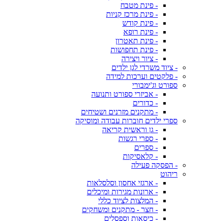
- פינת מטבח
- פינת מרכז קניות
- פינת קודש
- פינת רופא
- פינת תאטרון
- פינת תחפושות
- ציור ויצירה
- ציוד משרדי לגן ילדים
- פלקטים וערכות למידה
ספורט וג'ימבורי
- אביזרי ספורט ותנועה
- כדורים
- מתקנים מזרנים ושטיחים
ספרי ילדים חוברות עבודה ומוסיקה
- גן וראשית קריאה
- ספרי רגשות
- ספרים
- קלאסיקות
- הפסקה פעילה
ריהוט
- ארגזי אחסון וסלסלאות
- ארונות מגירות ומיכלים
- המלצות לציוד כללי
- חצר - מתקנים ומשחקים
- כיסאות וספסלים