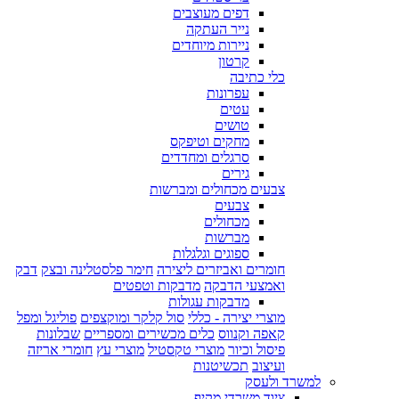
דפים מעוצבים
נייר העתקה
ניירות מיוחדים
קרטון
כלי כתיבה
עפרונות
עטים
טושים
מחקים וטיפקס
סרגלים ומחדדים
גירים
צבעים מכחולים ומברשות
צבעים
מכחולים
מברשות
ספוגים וגלגלות
חומרים ואביזרים ליצירה
חימר פלסטלינה ובצק
דבק
ואמצעי הדבקה
מדבקות וטפטים
מדבקות עגולות
מוצרי יצירה - כללי
סול קלקר ומוקצפים
פוליגל ומפל
קאפה וקנווס
כלים מכשירים ומספריים
שבלונות
פיסול וכיור
מוצרי טקסטיל
מוצרי עץ
חומרי אריזה
ועיצוב
תכשיטנות
למשרד ולעסק
ציוד משרדי מקיף