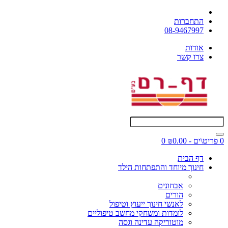
התחברות
08-9467997
אודות
צרו קשר
0 פריט\ים - ₪0.00
0
דף הבית
חינוך מיוחד והתפתחות הילד
אבחונים
הורים
לאנשי חינוך ייעוץ וטיפול
לומדות ומשחקי מחשב טיפוליים
מוטוריקה עדינה וגסה