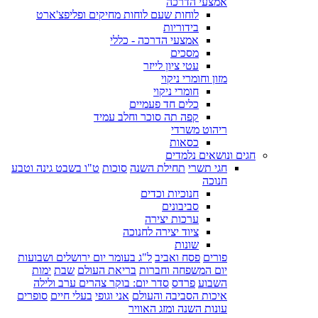
אמצעי הדרכה
לוחות שעם לוחות מחיקים ופליפצ'ארט
בידוריות
אמצעי הדרכה - כללי
מסכים
עטי ציון לייזר
מזון וחומרי ניקוי
חומרי ניקוי
כלים חד פעמיים
קפה תה סוכר וחלב עמיד
ריהוט משרדי
כסאות
חגים ונושאים נלמדים
חגי תשרי
תחילת השנה
סוכות
ט"ו בשבט גינה וטבע
חנוכה
חנוכיות וכדים
סביבונים
ערכות יצירה
ציוד יצירה לחנוכה
שונות
פורים
פסח ואביב
ל"ג בעומר יום ירושלים ושבועות
יום המשפחה וחברות
בריאת העולם
שבת
ימות
השבוע
פרדס
סדר יום: בוקר צהרים ערב ולילה
איכות הסביבה והעולם
אני וגופי
בעלי חיים
סופרים
עונות השנה ומזג האוויר