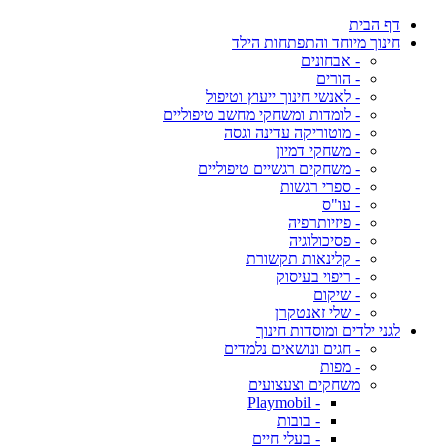
דף הבית
חינוך מיוחד והתפתחות הילד
- אבחונים
- הורים
- לאנשי חינוך ייעוץ וטיפול
- לומדות ומשחקי מחשב טיפוליים
- מוטוריקה עדינה וגסה
- משחקי דמיון
- משחקים רגשיים טיפוליים
- ספרי רגשות
- עו"ס
- פיזיותרפיה
- פסיכולוגיה
- קלינאות תקשורת
- ריפוי בעיסוק
- שיקום
- שלי זאנטקרן
לגני ילדים ומוסדות חינוך
- חגים ונושאים נלמדים
- מפות
משחקים וצעצועים
- Playmobil
- בובות
- בעלי חיים