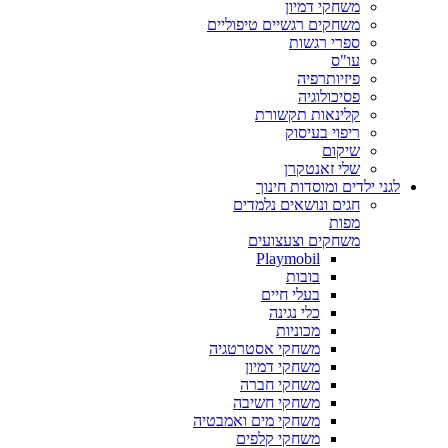
משחקי דמיון
משחקים רגשיים טיפוליים
ספרי רגשות
עו"ס
פיזיותרפיה
פסיכולוגיה
קלינאות תקשורת
ריפוי בעיסוק
שיקום
שלי זאנטקרן
לגני ילדים ומוסדות חינוך
חגים ונושאים נלמדים
מפות
משחקים וצעצועים
Playmobil
בובות
בעלי חיים
כלי נגינה
מכוניות
משחקי אסטרטגיה
משחקי דמיון
משחקי חברה
משחקי חשיבה
משחקי מים ואמבטיה
משחקי קלפים