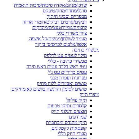
שדכן/מנקב/אקדח סיכות/סיכות תואמות
סרגל/מחדד/מחק/טיפקס
מספריים וסכיני חיתוך
דבקים/סרטים דביקים/חומרי אריזה
לחצנים/גומיות/נעצים/מהדקים
ציוד משרדי כללי
מעמד לשולחן/מגשים/סל אשפה
אלפון/אלבום לכרטיסי ביקור
מכשירי כתיבה
מילוי לעטים עט לדלפק
מכשירי כתיבה - כללי
עטי ראש בלבד עטים ראש סיכה
עטים כדוריים עט ג'ל
עפרונות ועפרון מכני
טושים ואביזרים ללוח מחיק
טושים לסימון והדגשה טושים לא מחיקים
מוצרי תיוק
תיקי פוליגל
קלסרים ותיקי טבעות
חוצצים ודגלוני תיוק
שמרדפים
תיקי מהנדס ומכתביות
קופסאות לקטלוגים
מוצרי תיוק כללי