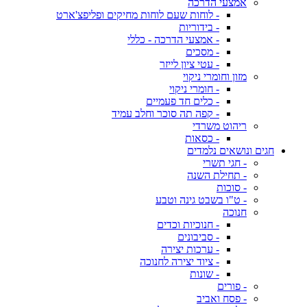
אמצעי הדרכה
- לוחות שעם לוחות מחיקים ופליפצ'ארט
- בידוריות
- אמצעי הדרכה - כללי
- מסכים
- עטי ציון לייזר
מזון וחומרי ניקוי
- חומרי ניקוי
- כלים חד פעמיים
- קפה תה סוכר וחלב עמיד
ריהוט משרדי
- כסאות
חגים ונושאים נלמדים
- חגי תשרי
- תחילת השנה
- סוכות
- ט"ו בשבט גינה וטבע
חנוכה
- חנוכיות וכדים
- סביבונים
- ערכות יצירה
- ציוד יצירה לחנוכה
- שונות
- פורים
- פסח ואביב