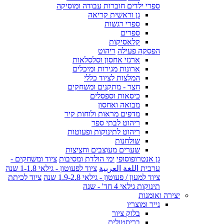
ספרי ילדים חוברות עבודה ומוסיקה
גן וראשית קריאה
ספרי רגשות
ספרים
קלאסיקות
הפסקה פעילה
ריהוט
ארגזי אחסון וסלסלאות
ארונות מגירות ומיכלים
המלצות לציוד כללי
חצר - מתקנים ומשחקים
כיסאות וספסלים
מבואה ואחסון
מדפים מראות ולוחות קיר
ריהוט לבתי ספר
ריהוט לתינוקות ופעוטות
שולחנות
שערים מעוצבים וחציצות
גן אנטרופוסופי
ימי הולדת ומסיבות
ציוד ומשחקים -
ערבית اللغة العربية
ציוד לפעוטון - גילאי 1-1.8 שנה
ציוד למעון / פעוטון - גילאי 1.9-2.8 שנה
ציוד לכיתת
תינוקות גילאי 4 חד' - שנה
יצירה ואומנות
נייר ומוצריו
בלוק ציור
בריסטולים