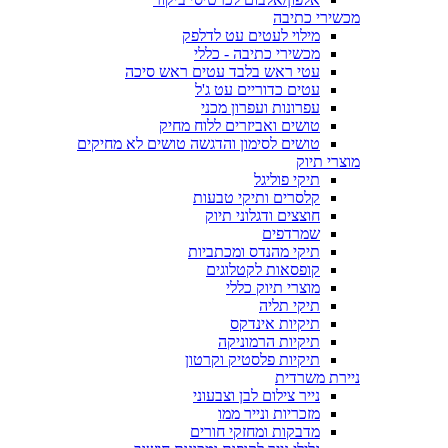
מכשירי כתיבה
מילוי לעטים עט לדלפק
מכשירי כתיבה - כללי
עטי ראש בלבד עטים ראש סיכה
עטים כדוריים עט ג'ל
עפרונות ועפרון מכני
טושים ואביזרים ללוח מחיק
טושים לסימון והדגשה טושים לא מחיקים
מוצרי תיוק
תיקי פוליגל
קלסרים ותיקי טבעות
חוצצים ודגלוני תיוק
שמרדפים
תיקי מהנדס ומכתביות
קופסאות לקטלוגים
מוצרי תיוק כללי
תיקי תליה
תיקיות אינדקס
תיקיות הרמוניקה
תיקיות פלסטיק וקרטון
ניירת משרדית
נייר צילום לבן וצבעוני
מזכריות ונייר ממו
מדבקות ומחזקי חורים