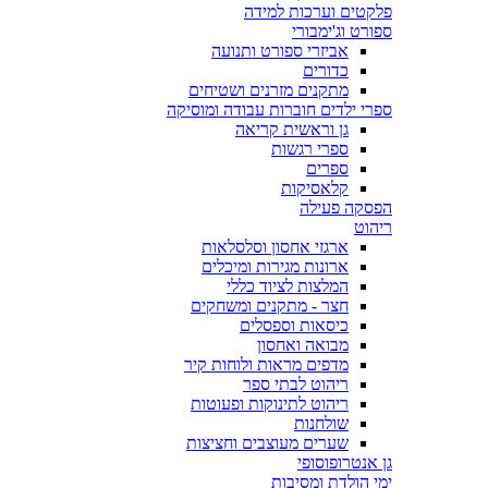
פלקטים וערכות למידה
ספורט וג'ימבורי
אביזרי ספורט ותנועה
כדורים
מתקנים מזרנים ושטיחים
ספרי ילדים חוברות עבודה ומוסיקה
גן וראשית קריאה
ספרי רגשות
ספרים
קלאסיקות
הפסקה פעילה
ריהוט
ארגזי אחסון וסלסלאות
ארונות מגירות ומיכלים
המלצות לציוד כללי
חצר - מתקנים ומשחקים
כיסאות וספסלים
מבואה ואחסון
מדפים מראות ולוחות קיר
ריהוט לבתי ספר
ריהוט לתינוקות ופעוטות
שולחנות
שערים מעוצבים וחציצות
גן אנטרופוסופי
ימי הולדת ומסיבות