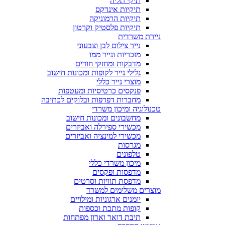
תיקי תליה
תיקיות אינדקס
תיקיות הרמוניקה
תיקיות פלסטיק וקרטון
ניירת משרדית
נייר צילום לבן וצבעוני
מזכריות ונייר ממו
מדבקות ומחזקי חורים
גלילי נייר לקופות ומכונות חישוב
מוצרי נייר כללי
פנקסים כרטיסיות ומעטפות
מחברות דפדפות ובלוקים לכתיבה
טכנולוגיה ומיכון משרדי
מחשבונים ומכונות חישוב
מכשירי ספירלה ואביזרים
מכשירי למינציה ואביזרים
מגרסות
טלפונים
מיכון משרדי כללי
מדפסות ופקסים
מדפסת תוויות וסרטים
מוצרים משלימים למשרד
יומנים ארגוניות ומילויים
קופות מתכת וכספות
תיבת דואר וארון מפתחות