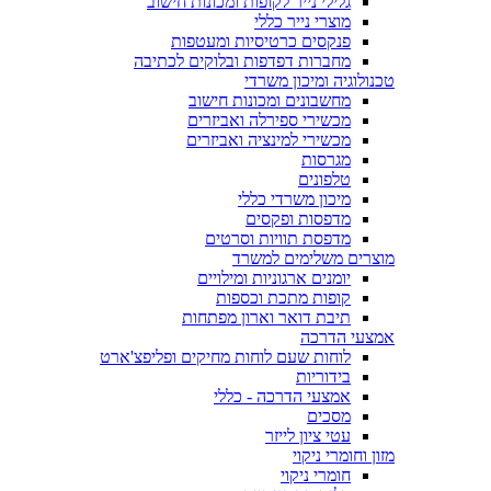
גלילי נייר לקופות ומכונות חישוב
מוצרי נייר כללי
פנקסים כרטיסיות ומעטפות
מחברות דפדפות ובלוקים לכתיבה
טכנולוגיה ומיכון משרדי
מחשבונים ומכונות חישוב
מכשירי ספירלה ואביזרים
מכשירי למינציה ואביזרים
מגרסות
טלפונים
מיכון משרדי כללי
מדפסות ופקסים
מדפסת תוויות וסרטים
מוצרים משלימים למשרד
יומנים ארגוניות ומילויים
קופות מתכת וכספות
תיבת דואר וארון מפתחות
אמצעי הדרכה
לוחות שעם לוחות מחיקים ופליפצ'ארט
בידוריות
אמצעי הדרכה - כללי
מסכים
עטי ציון לייזר
מזון וחומרי ניקוי
חומרי ניקוי