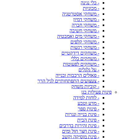
- כלי נגינה
- מכוניות
- משחקי אסטרטגיה
- משחקי דמיון
- משחקי חברה
- משחקי חשיבה
- משחקי מים ואמבטיה
- משחקי קלפים
- משחקי רגשות
- משחקים דידקטיים
- משחקים כללי
- משחקים לפעוטות
- על גלגלים
- פאזלים הרכבות ובנייה
- צעצועים התפתחותיים לגיל הרך
- קוביות משחק
פינות פעילות בגן
- לוחות למידה
- מדע וטבע
- פינות ספר
- פינת בנייה ונגרות
- פינת הבית
- פינת זהירות בדרכים
- פינת חצר חול ומים
- פינת מוסיקה וקשב