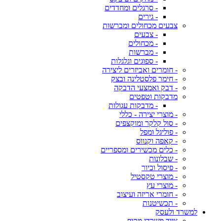
- סרגלים ומחדדים
- גירים
צבעים מכחולים ומברשות
- צבעים
- מכחולים
- מברשות
- ספוגים וגלגלות
- חומרים ואביזרים ליצירה
- חימר פלסטלינה ובצק
- דבק ואמצעי הדבקה
מדבקות וטפטים
- מדבקות עגולות
- מוצרי יצירה - כללי
- סול קלקר ומוקצפים
- פוליגל ומפל
- קאפה וקנווס
- כלים מכשירים ומספריים
- שבלונות
- פיסול וכיור
- מוצרי טקסטיל
- מוצרי עץ
- חומרי אריזה ועיצוב
- תכשיטנות
למשרד ולעסק
ציוד משרדי מקיף