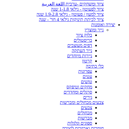
ציוד ומשחקים -ערבית اللغة العربية
ציוד לפעוטון - גילאי 1-1.8 שנה
ציוד למעון / פעוטון - גילאי 1.9-2.8 שנה
ציוד לכיתת תינוקות גילאי 4 חד' - שנה
יצירה ואומנות
נייר ומוצריו
בלוק ציור
בריסטולים
דפים מעוצבים
נייר העתקה
ניירות מיוחדים
קרטון
כלי כתיבה
עפרונות
עטים
טושים
מחקים וטיפקס
סרגלים ומחדדים
גירים
צבעים מכחולים ומברשות
צבעים
מכחולים
מברשות
ספוגים וגלגלות
חומרים ואביזרים ליצירה