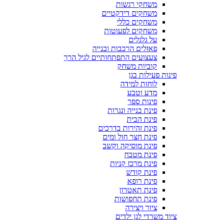
משחקי רגשות
משחקים דידקטיים
משחקים כללי
משחקים לפעוטות
על גלגלים
פאזלים הרכבות ובנייה
צעצועים התפתחותיים לגיל הרך
קוביות משחק
פינות פעילות בגן
לוחות למידה
מדע וטבע
פינות ספר
פינת בנייה ונגרות
פינת הבית
פינת זהירות בדרכים
פינת חצר חול ומים
פינת מוסיקה וקשב
פינת מטבח
פינת מרכז קניות
פינת קודש
פינת רופא
פינת תאטרון
פינת תחפושות
ציור ויצירה
ציוד משרדי לגן ילדים