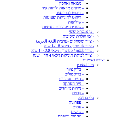
- מבואה ואחסון
- מדפים מראות ולוחות קיר
- ריהוט לבתי ספר
- ריהוט לתינוקות ופעוטות
- שולחנות
- שערים מעוצבים וחציצות
- גן אנטרופוסופי
- ימי הולדת ומסיבות
- ציוד ומשחקים -ערבית اللغة العربية
- ציוד לפעוטון - גילאי 1-1.8 שנה
- ציוד למעון / פעוטון - גילאי 1.9-2.8 שנה
- ציוד לכיתת תינוקות גילאי 4 חד' - שנה
יצירה ואומנות
נייר ומוצריו
- בלוק ציור
- בריסטולים
- דפים מעוצבים
- נייר העתקה
- ניירות מיוחדים
- קרטון
כלי כתיבה
- עפרונות
- עטים
- טושים
- מחקים וטיפקס