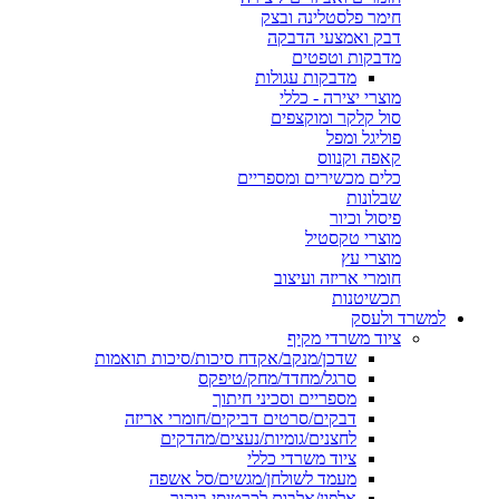
חימר פלסטלינה ובצק
דבק ואמצעי הדבקה
מדבקות וטפטים
מדבקות עגולות
מוצרי יצירה - כללי
סול קלקר ומוקצפים
פוליגל ומפל
קאפה וקנווס
כלים מכשירים ומספריים
שבלונות
פיסול וכיור
מוצרי טקסטיל
מוצרי עץ
חומרי אריזה ועיצוב
תכשיטנות
למשרד ולעסק
ציוד משרדי מקיף
שדכן/מנקב/אקדח סיכות/סיכות תואמות
סרגל/מחדד/מחק/טיפקס
מספריים וסכיני חיתוך
דבקים/סרטים דביקים/חומרי אריזה
לחצנים/גומיות/נעצים/מהדקים
ציוד משרדי כללי
מעמד לשולחן/מגשים/סל אשפה
אלפון/אלבום לכרטיסי ביקור