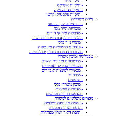
- תיקי תליה
- תיקיות אינדקס
- תיקיות הרמוניקה
- תיקיות פלסטיק וקרטון
ניירת משרדית
- נייר צילום לבן וצבעוני
- מזכריות ונייר ממו
- מדבקות ומחזקי חורים
- גלילי נייר לקופות ומכונות חישוב
- מוצרי נייר כללי
- פנקסים כרטיסיות ומעטפות
- מחברות דפדפות ובלוקים לכתיבה
טכנולוגיה ומיכון משרדי
- מחשבונים ומכונות חישוב
- מכשירי ספירלה ואביזרים
- מכשירי למינציה ואביזרים
- מגרסות
- טלפונים
- מיכון משרדי כללי
- מדפסות ופקסים
- מדפסת תוויות וסרטים
מוצרים משלימים למשרד
- יומנים ארגוניות ומילויים
- קופות מתכת וכספות
- תיבת דואר וארון מפתחות