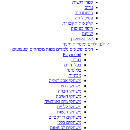
ספרי רגשות
עו"ס
פיזיותרפיה
פסיכולוגיה
קלינאות תקשורת
ריפוי בעיסוק
שיקום
שלי זאנטקרן
לגני ילדים ומוסדות חינוך
חגים ונושאים נלמדים
מפות
משחקים וצעצועים
Playmobil
בובות
בעלי חיים
כלי נגינה
מכוניות
משחקי אסטרטגיה
משחקי דמיון
משחקי חברה
משחקי חשיבה
משחקי מים ואמבטיה
משחקי קלפים
משחקי רגשות
משחקים דידקטיים
משחקים כללי
משחקים לפעוטות