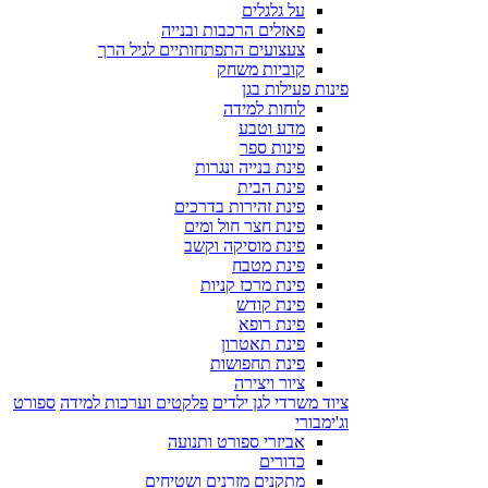
על גלגלים
פאזלים הרכבות ובנייה
צעצועים התפתחותיים לגיל הרך
קוביות משחק
פינות פעילות בגן
לוחות למידה
מדע וטבע
פינות ספר
פינת בנייה ונגרות
פינת הבית
פינת זהירות בדרכים
פינת חצר חול ומים
פינת מוסיקה וקשב
פינת מטבח
פינת מרכז קניות
פינת קודש
פינת רופא
פינת תאטרון
פינת תחפושות
ציור ויצירה
ציוד משרדי לגן ילדים
פלקטים וערכות למידה
ספורט
וג'ימבורי
אביזרי ספורט ותנועה
כדורים
מתקנים מזרנים ושטיחים