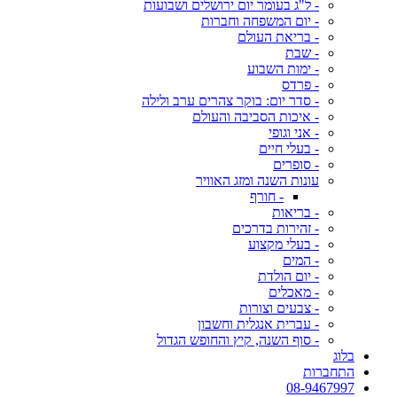
- ל"ג בעומר יום ירושלים ושבועות
- יום המשפחה וחברות
- בריאת העולם
- שבת
- ימות השבוע
- פרדס
- סדר יום: בוקר צהרים ערב ולילה
- איכות הסביבה והעולם
- אני וגופי
- בעלי חיים
- סופרים
עונות השנה ומזג האוויר
- חורף
- בריאות
- זהירות בדרכים
- בעלי מקצוע
- המים
- יום הולדת
- מאכלים
- צבעים וצורות
- עברית אנגלית וחשבון
- סוף השנה, קיץ והחופש הגדול
בלוג
התחברות
08-9467997