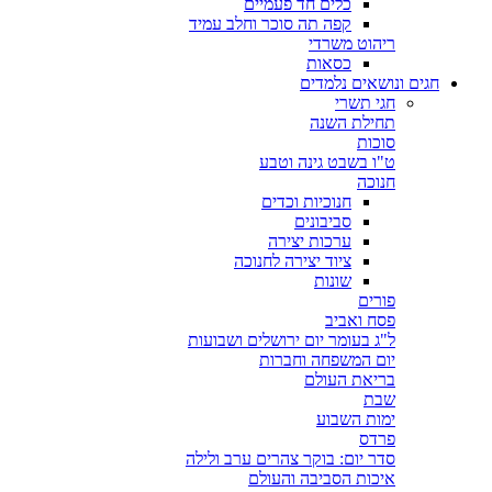
כלים חד פעמיים
קפה תה סוכר וחלב עמיד
ריהוט משרדי
כסאות
חגים ונושאים נלמדים
חגי תשרי
תחילת השנה
סוכות
ט"ו בשבט גינה וטבע
חנוכה
חנוכיות וכדים
סביבונים
ערכות יצירה
ציוד יצירה לחנוכה
שונות
פורים
פסח ואביב
ל"ג בעומר יום ירושלים ושבועות
יום המשפחה וחברות
בריאת העולם
שבת
ימות השבוע
פרדס
סדר יום: בוקר צהרים ערב ולילה
איכות הסביבה והעולם