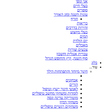
אני וגופי
בעלי חיים
סופרים
עונות השנה ומזג האוויר
חורף
בריאות
זהירות בדרכים
בעלי מקצוע
המים
יום הולדת
מאכלים
צבעים וצורות
עברית אנגלית וחשבון
סוף השנה, קיץ והחופש הגדול
בלוג
עוד...
חינוך מיוחד והתפתחות הילד
אבחונים
הורים
לאנשי חינוך ייעוץ וטיפול
לומדות ומשחקי מחשב טיפוליים
מוטוריקה עדינה וגסה
משחקי דמיון
משחקים רגשיים טיפוליים