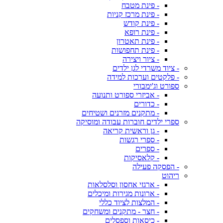
- פינת מטבח
- פינת מרכז קניות
- פינת קודש
- פינת רופא
- פינת תאטרון
- פינת תחפושות
- ציור ויצירה
- ציוד משרדי לגן ילדים
- פלקטים וערכות למידה
ספורט וג'ימבורי
- אביזרי ספורט ותנועה
- כדורים
- מתקנים מזרנים ושטיחים
ספרי ילדים חוברות עבודה ומוסיקה
- גן וראשית קריאה
- ספרי רגשות
- ספרים
- קלאסיקות
- הפסקה פעילה
ריהוט
- ארגזי אחסון וסלסלאות
- ארונות מגירות ומיכלים
- המלצות לציוד כללי
- חצר - מתקנים ומשחקים
- כיסאות וספסלים