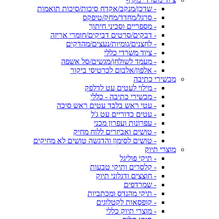
- שדכן/מנקב/אקדח סיכות/סיכות תואמות
- סרגל/מחדד/מחק/טיפקס
- מספריים וסכיני חיתוך
- דבקים/סרטים דביקים/חומרי אריזה
- לחצנים/גומיות/נעצים/מהדקים
- ציוד משרדי כללי
- מעמד לשולחן/מגשים/סל אשפה
- אלפון/אלבום לכרטיסי ביקור
מכשירי כתיבה
- מילוי לעטים עט לדלפק
- מכשירי כתיבה - כללי
- עטי ראש בלבד עטים ראש סיכה
- עטים כדוריים עט ג'ל
- עפרונות ועפרון מכני
- טושים ואביזרים ללוח מחיק
- טושים לסימון והדגשה טושים לא מחיקים
מוצרי תיוק
- תיקי פוליגל
- קלסרים ותיקי טבעות
- חוצצים ודגלוני תיוק
- שמרדפים
- תיקי מהנדס ומכתביות
- קופסאות לקטלוגים
- מוצרי תיוק כללי