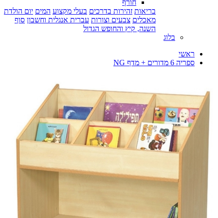
חורף
בריאות
זהירות בדרכים
בעלי מקצוע
המים
יום הולדת
מאכלים
צבעים וצורות
עברית אנגלית וחשבון
סוף
השנה, קיץ והחופש הגדול
בלוג
ראשי
ספריה 6 מדורים + מדף NG