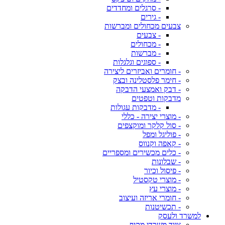
- סרגלים ומחדדים
- גירים
צבעים מכחולים ומברשות
- צבעים
- מכחולים
- מברשות
- ספוגים וגלגלות
- חומרים ואביזרים ליצירה
- חימר פלסטלינה ובצק
- דבק ואמצעי הדבקה
מדבקות וטפטים
- מדבקות עגולות
- מוצרי יצירה - כללי
- סול קלקר ומוקצפים
- פוליגל ומפל
- קאפה וקנווס
- כלים מכשירים ומספריים
- שבלונות
- פיסול וכיור
- מוצרי טקסטיל
- מוצרי עץ
- חומרי אריזה ועיצוב
- תכשיטנות
למשרד ולעסק
ציוד משרדי מקיף