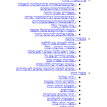
- שדכן/מנקב/אקדח סיכות/סיכות תואמות
- סרגל/מחדד/מחק/טיפקס
- מספריים וסכיני חיתוך
- דבקים/סרטים דביקים/חומרי אריזה
- לחצנים/גומיות/נעצים/מהדקים
- ציוד משרדי כללי
- מעמד לשולחן/מגשים/סל אשפה
- אלפון/אלבום לכרטיסי ביקור
מכשירי כתיבה
- מילוי לעטים עט לדלפק
- מכשירי כתיבה - כללי
- עטי ראש בלבד עטים ראש סיכה
- עטים כדוריים עט ג'ל
- עפרונות ועפרון מכני
- טושים ואביזרים ללוח מחיק
- טושים לסימון והדגשה טושים לא מחיקים
מוצרי תיוק
- תיקי פוליגל
- קלסרים ותיקי טבעות
- חוצצים ודגלוני תיוק
- שמרדפים
- תיקי מהנדס ומכתביות
- קופסאות לקטלוגים
- מוצרי תיוק כללי