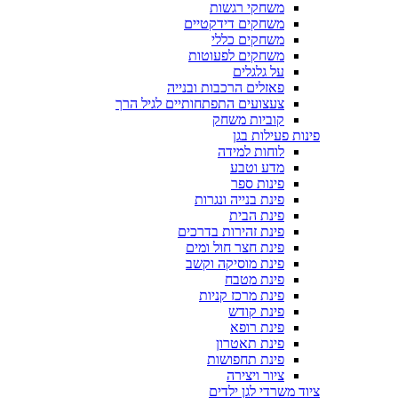
משחקי רגשות
משחקים דידקטיים
משחקים כללי
משחקים לפעוטות
על גלגלים
פאזלים הרכבות ובנייה
צעצועים התפתחותיים לגיל הרך
קוביות משחק
פינות פעילות בגן
לוחות למידה
מדע וטבע
פינות ספר
פינת בנייה ונגרות
פינת הבית
פינת זהירות בדרכים
פינת חצר חול ומים
פינת מוסיקה וקשב
פינת מטבח
פינת מרכז קניות
פינת קודש
פינת רופא
פינת תאטרון
פינת תחפושות
ציור ויצירה
ציוד משרדי לגן ילדים