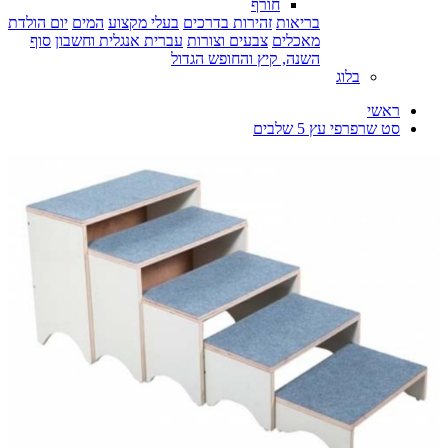
חורף
בריאות
זהירות בדרכים
בעלי מקצוע
המים
יום הולדת
מאכלים
צבעים וצורות
עברית אנגלית וחשבון
סוף
השנה, קיץ והחופש הגדול
בלוג
ראשי
סט שרפרפי עץ 5 שלבים