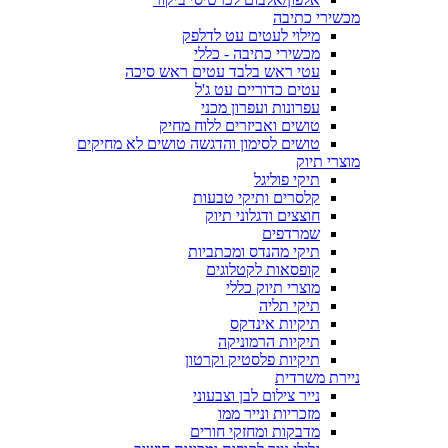
מכשירי כתיבה
מילוי לעטים עט לדלפק
מכשירי כתיבה - כללי
עטי ראש בלבד עטים ראש סיכה
עטים כדוריים עט ג'ל
עפרונות ועפרון מכני
טושים ואביזרים ללוח מחיק
טושים לסימון והדגשה טושים לא מחיקים
מוצרי תיוק
תיקי פוליגל
קלסרים ותיקי טבעות
חוצצים ודגלוני תיוק
שמרדפים
תיקי מהנדס ומכתביות
קופסאות לקטלוגים
מוצרי תיוק כללי
תיקי תליה
תיקיות אינדקס
תיקיות הרמוניקה
תיקיות פלסטיק וקרטון
ניירת משרדית
נייר צילום לבן וצבעוני
מזכריות ונייר ממו
מדבקות ומחזקי חורים