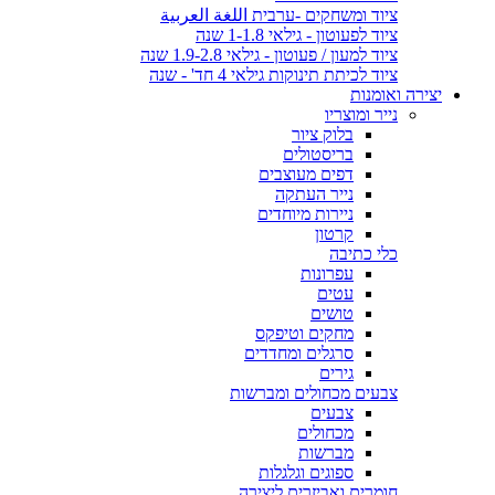
ציוד ומשחקים -ערבית اللغة العربية
ציוד לפעוטון - גילאי 1-1.8 שנה
ציוד למעון / פעוטון - גילאי 1.9-2.8 שנה
ציוד לכיתת תינוקות גילאי 4 חד' - שנה
יצירה ואומנות
נייר ומוצריו
בלוק ציור
בריסטולים
דפים מעוצבים
נייר העתקה
ניירות מיוחדים
קרטון
כלי כתיבה
עפרונות
עטים
טושים
מחקים וטיפקס
סרגלים ומחדדים
גירים
צבעים מכחולים ומברשות
צבעים
מכחולים
מברשות
ספוגים וגלגלות
חומרים ואביזרים ליצירה