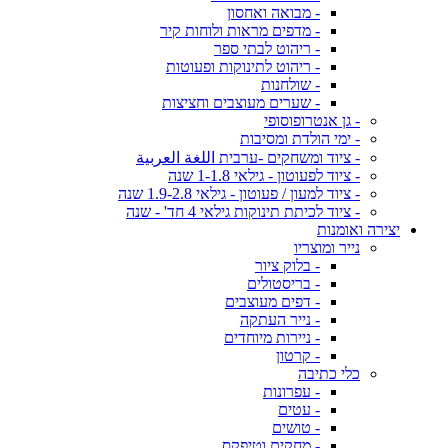
- מבואה ואחסון
- מדפים מראות ולוחות קיר
- ריהוט לבתי ספר
- ריהוט לתינוקות ופעוטות
- שולחנות
- שערים מעוצבים וחציצות
- גן אנטרופוסופי
- ימי הולדת ומסיבות
- ציוד ומשחקים -ערבית اللغة العربية
- ציוד לפעוטון - גילאי 1-1.8 שנה
- ציוד למעון / פעוטון - גילאי 1.9-2.8 שנה
- ציוד לכיתת תינוקות גילאי 4 חד' - שנה
יצירה ואומנות
נייר ומוצריו
- בלוק ציור
- בריסטולים
- דפים מעוצבים
- נייר העתקה
- ניירות מיוחדים
- קרטון
כלי כתיבה
- עפרונות
- עטים
- טושים
- מחקים וטיפקס