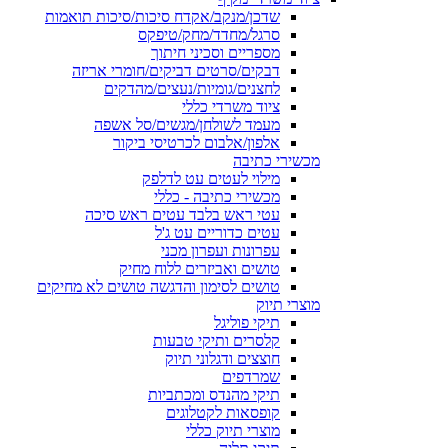
שדכן/מנקב/אקדח סיכות/סיכות תואמות
סרגל/מחדד/מחק/טיפקס
מספריים וסכיני חיתוך
דבקים/סרטים דביקים/חומרי אריזה
לחצנים/גומיות/נעצים/מהדקים
ציוד משרדי כללי
מעמד לשולחן/מגשים/סל אשפה
אלפון/אלבום לכרטיסי ביקור
מכשירי כתיבה
מילוי לעטים עט לדלפק
מכשירי כתיבה - כללי
עטי ראש בלבד עטים ראש סיכה
עטים כדוריים עט ג'ל
עפרונות ועפרון מכני
טושים ואביזרים ללוח מחיק
טושים לסימון והדגשה טושים לא מחיקים
מוצרי תיוק
תיקי פוליגל
קלסרים ותיקי טבעות
חוצצים ודגלוני תיוק
שמרדפים
תיקי מהנדס ומכתביות
קופסאות לקטלוגים
מוצרי תיוק כללי