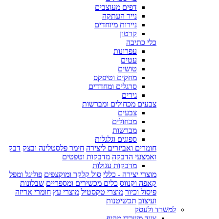
דפים מעוצבים
נייר העתקה
ניירות מיוחדים
קרטון
כלי כתיבה
עפרונות
עטים
טושים
מחקים וטיפקס
סרגלים ומחדדים
גירים
צבעים מכחולים ומברשות
צבעים
מכחולים
מברשות
ספוגים וגלגלות
חומרים ואביזרים ליצירה
חימר פלסטלינה ובצק
דבק
ואמצעי הדבקה
מדבקות וטפטים
מדבקות עגולות
מוצרי יצירה - כללי
סול קלקר ומוקצפים
פוליגל ומפל
קאפה וקנווס
כלים מכשירים ומספריים
שבלונות
פיסול וכיור
מוצרי טקסטיל
מוצרי עץ
חומרי אריזה
ועיצוב
תכשיטנות
למשרד ולעסק
ציוד משרדי מקיף