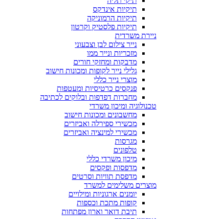
תיקי תליה
תיקיות אינדקס
תיקיות הרמוניקה
תיקיות פלסטיק וקרטון
ניירת משרדית
נייר צילום לבן וצבעוני
מזכריות ונייר ממו
מדבקות ומחזקי חורים
גלילי נייר לקופות ומכונות חישוב
מוצרי נייר כללי
פנקסים כרטיסיות ומעטפות
מחברות דפדפות ובלוקים לכתיבה
טכנולוגיה ומיכון משרדי
מחשבונים ומכונות חישוב
מכשירי ספירלה ואביזרים
מכשירי למינציה ואביזרים
מגרסות
טלפונים
מיכון משרדי כללי
מדפסות ופקסים
מדפסת תוויות וסרטים
מוצרים משלימים למשרד
יומנים ארגוניות ומילויים
קופות מתכת וכספות
תיבת דואר וארון מפתחות