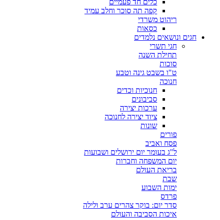
כלים חד פעמיים
קפה תה סוכר וחלב עמיד
ריהוט משרדי
כסאות
חגים ונושאים נלמדים
חגי תשרי
תחילת השנה
סוכות
ט"ו בשבט גינה וטבע
חנוכה
חנוכיות וכדים
סביבונים
ערכות יצירה
ציוד יצירה לחנוכה
שונות
פורים
פסח ואביב
ל"ג בעומר יום ירושלים ושבועות
יום המשפחה וחברות
בריאת העולם
שבת
ימות השבוע
פרדס
סדר יום: בוקר צהרים ערב ולילה
איכות הסביבה והעולם