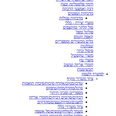
חימר פלסטלינה ובצק
דבק ואמצעי הדבקה
מדבקות וטפטים
מדבקות עגולות
מוצרי יצירה - כללי
סול קלקר ומוקצפים
פוליגל ומפל
קאפה וקנווס
כלים מכשירים ומספריים
שבלונות
פיסול וכיור
מוצרי טקסטיל
מוצרי עץ
חומרי אריזה ועיצוב
תכשיטנות
למשרד ולעסק
ציוד משרדי מקיף
שדכן/מנקב/אקדח סיכות/סיכות תואמות
סרגל/מחדד/מחק/טיפקס
מספריים וסכיני חיתוך
דבקים/סרטים דביקים/חומרי אריזה
לחצנים/גומיות/נעצים/מהדקים
ציוד משרדי כללי
מעמד לשולחן/מגשים/סל אשפה
אלפון/אלבום לכרטיסי ביקור