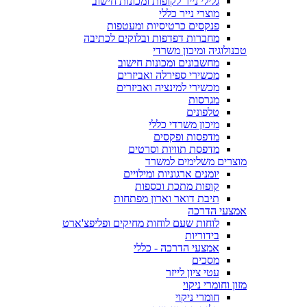
גלילי נייר לקופות ומכונות חישוב
מוצרי נייר כללי
פנקסים כרטיסיות ומעטפות
מחברות דפדפות ובלוקים לכתיבה
טכנולוגיה ומיכון משרדי
מחשבונים ומכונות חישוב
מכשירי ספירלה ואביזרים
מכשירי למינציה ואביזרים
מגרסות
טלפונים
מיכון משרדי כללי
מדפסות ופקסים
מדפסת תוויות וסרטים
מוצרים משלימים למשרד
יומנים ארגוניות ומילויים
קופות מתכת וכספות
תיבת דואר וארון מפתחות
אמצעי הדרכה
לוחות שעם לוחות מחיקים ופליפצ'ארט
בידוריות
אמצעי הדרכה - כללי
מסכים
עטי ציון לייזר
מזון וחומרי ניקוי
חומרי ניקוי