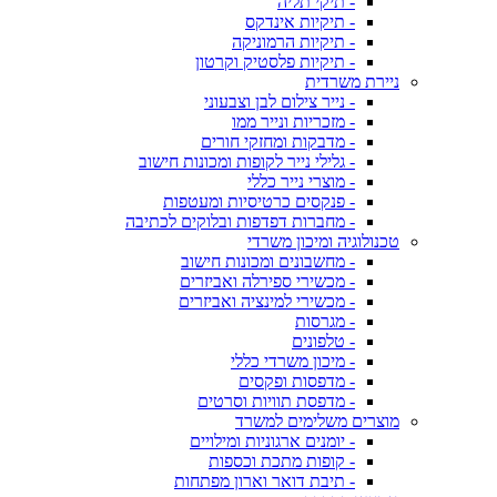
- תיקי תליה
- תיקיות אינדקס
- תיקיות הרמוניקה
- תיקיות פלסטיק וקרטון
ניירת משרדית
- נייר צילום לבן וצבעוני
- מזכריות ונייר ממו
- מדבקות ומחזקי חורים
- גלילי נייר לקופות ומכונות חישוב
- מוצרי נייר כללי
- פנקסים כרטיסיות ומעטפות
- מחברות דפדפות ובלוקים לכתיבה
טכנולוגיה ומיכון משרדי
- מחשבונים ומכונות חישוב
- מכשירי ספירלה ואביזרים
- מכשירי למינציה ואביזרים
- מגרסות
- טלפונים
- מיכון משרדי כללי
- מדפסות ופקסים
- מדפסת תוויות וסרטים
מוצרים משלימים למשרד
- יומנים ארגוניות ומילויים
- קופות מתכת וכספות
- תיבת דואר וארון מפתחות