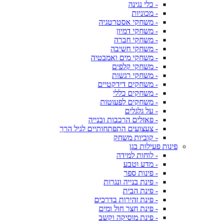
- כלי נגינה
- מכוניות
- משחקי אסטרטגיה
- משחקי דמיון
- משחקי חברה
- משחקי חשיבה
- משחקי מים ואמבטיה
- משחקי קלפים
- משחקי רגשות
- משחקים דידקטיים
- משחקים כללי
- משחקים לפעוטות
- על גלגלים
- פאזלים הרכבות ובנייה
- צעצועים התפתחותיים לגיל הרך
- קוביות משחק
פינות פעילות בגן
- לוחות למידה
- מדע וטבע
- פינות ספר
- פינת בנייה ונגרות
- פינת הבית
- פינת זהירות בדרכים
- פינת חצר חול ומים
- פינת מוסיקה וקשב