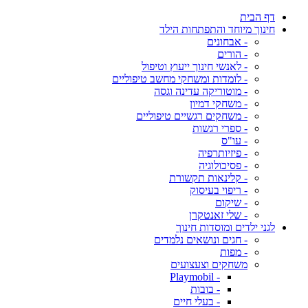
דף הבית
חינוך מיוחד והתפתחות הילד
- אבחונים
- הורים
- לאנשי חינוך ייעוץ וטיפול
- לומדות ומשחקי מחשב טיפוליים
- מוטוריקה עדינה וגסה
- משחקי דמיון
- משחקים רגשיים טיפוליים
- ספרי רגשות
- עו"ס
- פיזיותרפיה
- פסיכולוגיה
- קלינאות תקשורת
- ריפוי בעיסוק
- שיקום
- שלי זאנטקרן
לגני ילדים ומוסדות חינוך
- חגים ונושאים נלמדים
- מפות
משחקים וצעצועים
- Playmobil
- בובות
- בעלי חיים