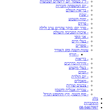
- ל"ג בעומר יום ירושלים ושבועות
- יום המשפחה וחברות
- בריאת העולם
- שבת
- ימות השבוע
- פרדס
- סדר יום: בוקר צהרים ערב ולילה
- איכות הסביבה והעולם
- אני וגופי
- בעלי חיים
- סופרים
עונות השנה ומזג האוויר
- חורף
- בריאות
- זהירות בדרכים
- בעלי מקצוע
- המים
- יום הולדת
- מאכלים
- צבעים וצורות
- עברית אנגלית וחשבון
- סוף השנה, קיץ והחופש הגדול
בלוג
התחברות
08-9467997