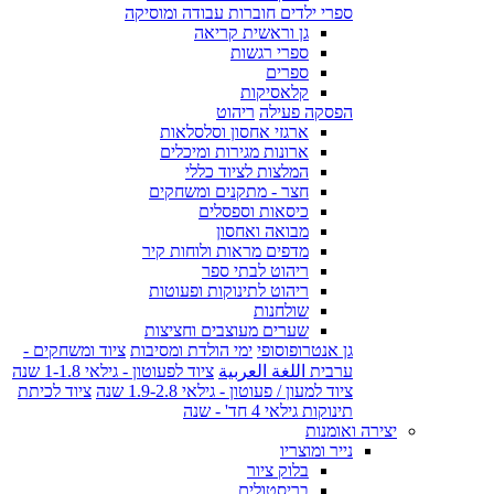
ספרי ילדים חוברות עבודה ומוסיקה
גן וראשית קריאה
ספרי רגשות
ספרים
קלאסיקות
הפסקה פעילה
ריהוט
ארגזי אחסון וסלסלאות
ארונות מגירות ומיכלים
המלצות לציוד כללי
חצר - מתקנים ומשחקים
כיסאות וספסלים
מבואה ואחסון
מדפים מראות ולוחות קיר
ריהוט לבתי ספר
ריהוט לתינוקות ופעוטות
שולחנות
שערים מעוצבים וחציצות
גן אנטרופוסופי
ימי הולדת ומסיבות
ציוד ומשחקים -
ערבית اللغة العربية
ציוד לפעוטון - גילאי 1-1.8 שנה
ציוד למעון / פעוטון - גילאי 1.9-2.8 שנה
ציוד לכיתת
תינוקות גילאי 4 חד' - שנה
יצירה ואומנות
נייר ומוצריו
בלוק ציור
בריסטולים