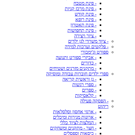
- פינת מטבח
- פינת מרכז קניות
- פינת קודש
- פינת רופא
- פינת תאטרון
- פינת תחפושות
- ציור ויצירה
- ציוד משרדי לגן ילדים
- פלקטים וערכות למידה
ספורט וג'ימבורי
- אביזרי ספורט ותנועה
- כדורים
- מתקנים מזרנים ושטיחים
ספרי ילדים חוברות עבודה ומוסיקה
- גן וראשית קריאה
- ספרי רגשות
- ספרים
- קלאסיקות
- הפסקה פעילה
ריהוט
- ארגזי אחסון וסלסלאות
- ארונות מגירות ומיכלים
- המלצות לציוד כללי
- חצר - מתקנים ומשחקים
- כיסאות וספסלים