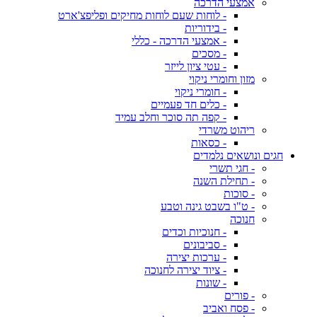
אמצעי הדרכה
- לוחות שעם לוחות מחיקים ופליפצ'ארט
- בידוריות
- אמצעי הדרכה - כללי
- מסכים
- עטי ציון לייזר
מזון וחומרי ניקוי
- חומרי ניקוי
- כלים חד פעמיים
- קפה תה סוכר וחלב עמיד
ריהוט משרדי
- כסאות
חגים ונושאים נלמדים
- חגי תשרי
- תחילת השנה
- סוכות
- ט"ו בשבט גינה וטבע
חנוכה
- חנוכיות וכדים
- סביבונים
- ערכות יצירה
- ציוד יצירה לחנוכה
- שונות
- פורים
- פסח ואביב