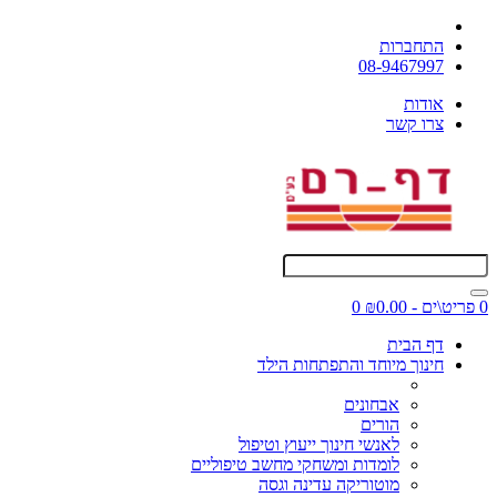
התחברות
08-9467997
אודות
צרו קשר
0 פריט\ים - ₪0.00
0
דף הבית
חינוך מיוחד והתפתחות הילד
אבחונים
הורים
לאנשי חינוך ייעוץ וטיפול
לומדות ומשחקי מחשב טיפוליים
מוטוריקה עדינה וגסה