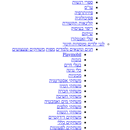
ספרי רגשות
עו"ס
פיזיותרפיה
פסיכולוגיה
קלינאות תקשורת
ריפוי בעיסוק
שיקום
שלי זאנטקרן
לגני ילדים ומוסדות חינוך
חגים ונושאים נלמדים
מפות
משחקים וצעצועים
Playmobil
בובות
בעלי חיים
כלי נגינה
מכוניות
משחקי אסטרטגיה
משחקי דמיון
משחקי חברה
משחקי חשיבה
משחקי מים ואמבטיה
משחקי קלפים
משחקי רגשות
משחקים דידקטיים
משחקים כללי
משחקים לפעוטות