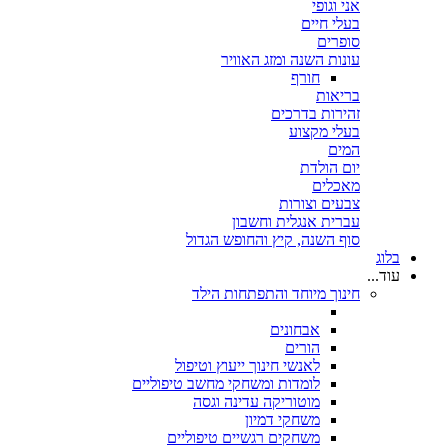
אני וגופי
בעלי חיים
סופרים
עונות השנה ומזג האוויר
חורף
בריאות
זהירות בדרכים
בעלי מקצוע
המים
יום הולדת
מאכלים
צבעים וצורות
עברית אנגלית וחשבון
סוף השנה, קיץ והחופש הגדול
בלוג
עוד...
חינוך מיוחד והתפתחות הילד
אבחונים
הורים
לאנשי חינוך ייעוץ וטיפול
לומדות ומשחקי מחשב טיפוליים
מוטוריקה עדינה וגסה
משחקי דמיון
משחקים רגשיים טיפוליים