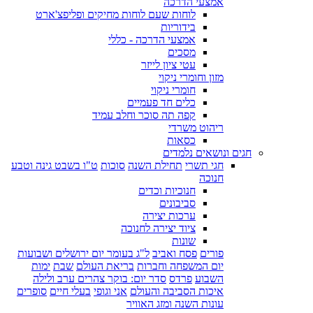
אמצעי הדרכה
לוחות שעם לוחות מחיקים ופליפצ'ארט
בידוריות
אמצעי הדרכה - כללי
מסכים
עטי ציון לייזר
מזון וחומרי ניקוי
חומרי ניקוי
כלים חד פעמיים
קפה תה סוכר וחלב עמיד
ריהוט משרדי
כסאות
חגים ונושאים נלמדים
חגי תשרי
תחילת השנה
סוכות
ט"ו בשבט גינה וטבע
חנוכה
חנוכיות וכדים
סביבונים
ערכות יצירה
ציוד יצירה לחנוכה
שונות
פורים
פסח ואביב
ל"ג בעומר יום ירושלים ושבועות
יום המשפחה וחברות
בריאת העולם
שבת
ימות
השבוע
פרדס
סדר יום: בוקר צהרים ערב ולילה
איכות הסביבה והעולם
אני וגופי
בעלי חיים
סופרים
עונות השנה ומזג האוויר