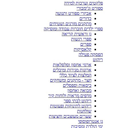
פלקטים וערכות למידה
ספורט וג'ימבורי
אביזרי ספורט ותנועה
כדורים
מתקנים מזרנים ושטיחים
ספרי ילדים חוברות עבודה ומוסיקה
גן וראשית קריאה
ספרי רגשות
ספרים
קלאסיקות
הפסקה פעילה
ריהוט
ארגזי אחסון וסלסלאות
ארונות מגירות ומיכלים
המלצות לציוד כללי
חצר - מתקנים ומשחקים
כיסאות וספסלים
מבואה ואחסון
מדפים מראות ולוחות קיר
ריהוט לבתי ספר
ריהוט לתינוקות ופעוטות
שולחנות
שערים מעוצבים וחציצות
גן אנטרופוסופי
ימי הולדת ומסיבות