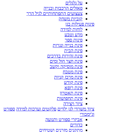
על גלגלים
פאזלים הרכבות ובנייה
צעצועים התפתחותיים לגיל הרך
קוביות משחק
פינות פעילות בגן
לוחות למידה
מדע וטבע
פינות ספר
פינת בנייה ונגרות
פינת הבית
פינת זהירות בדרכים
פינת חצר חול ומים
פינת מוסיקה וקשב
פינת מטבח
פינת מרכז קניות
פינת קודש
פינת רופא
פינת תאטרון
פינת תחפושות
ציור ויצירה
ציוד משרדי לגן ילדים
פלקטים וערכות למידה
ספורט
וג'ימבורי
אביזרי ספורט ותנועה
כדורים
מתקנים מזרנים ושטיחים