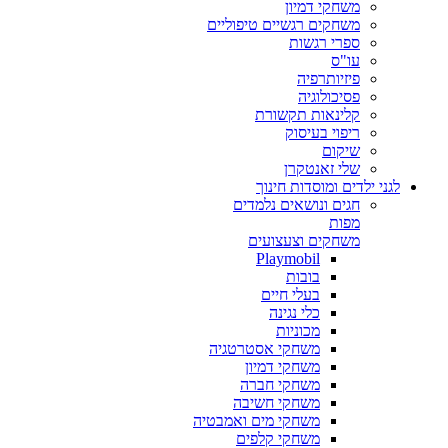
משחקי דמיון
משחקים רגשיים טיפוליים
ספרי רגשות
עו"ס
פיזיותרפיה
פסיכולוגיה
קלינאות תקשורת
ריפוי בעיסוק
שיקום
שלי זאנטקרן
לגני ילדים ומוסדות חינוך
חגים ונושאים נלמדים
מפות
משחקים וצעצועים
Playmobil
בובות
בעלי חיים
כלי נגינה
מכוניות
משחקי אסטרטגיה
משחקי דמיון
משחקי חברה
משחקי חשיבה
משחקי מים ואמבטיה
משחקי קלפים