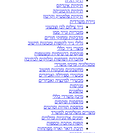
תיקי תליה
תיקיות אינדקס
תיקיות הרמוניקה
תיקיות פלסטיק וקרטון
ניירת משרדית
נייר צילום לבן וצבעוני
מזכריות ונייר ממו
מדבקות ומחזקי חורים
גלילי נייר לקופות ומכונות חישוב
מוצרי נייר כללי
פנקסים כרטיסיות ומעטפות
מחברות דפדפות ובלוקים לכתיבה
טכנולוגיה ומיכון משרדי
מחשבונים ומכונות חישוב
מכשירי ספירלה ואביזרים
מכשירי למינציה ואביזרים
מגרסות
טלפונים
מיכון משרדי כללי
מדפסות ופקסים
מדפסת תוויות וסרטים
מוצרים משלימים למשרד
יומנים ארגוניות ומילויים
קופות מתכת וכספות
תיבת דואר וארון מפתחות