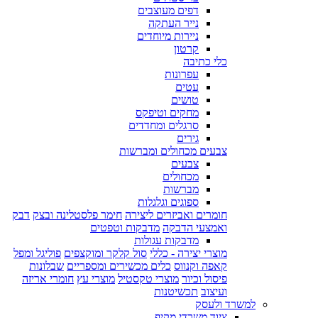
דפים מעוצבים
נייר העתקה
ניירות מיוחדים
קרטון
כלי כתיבה
עפרונות
עטים
טושים
מחקים וטיפקס
סרגלים ומחדדים
גירים
צבעים מכחולים ומברשות
צבעים
מכחולים
מברשות
ספוגים וגלגלות
חומרים ואביזרים ליצירה
חימר פלסטלינה ובצק
דבק
ואמצעי הדבקה
מדבקות וטפטים
מדבקות עגולות
מוצרי יצירה - כללי
סול קלקר ומוקצפים
פוליגל ומפל
קאפה וקנווס
כלים מכשירים ומספריים
שבלונות
פיסול וכיור
מוצרי טקסטיל
מוצרי עץ
חומרי אריזה
ועיצוב
תכשיטנות
למשרד ולעסק
ציוד משרדי מקיף