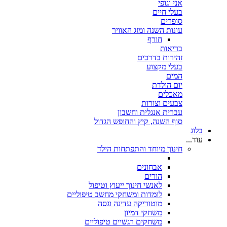
אני וגופי
בעלי חיים
סופרים
עונות השנה ומזג האוויר
חורף
בריאות
זהירות בדרכים
בעלי מקצוע
המים
יום הולדת
מאכלים
צבעים וצורות
עברית אנגלית וחשבון
סוף השנה, קיץ והחופש הגדול
בלוג
עוד...
חינוך מיוחד והתפתחות הילד
אבחונים
הורים
לאנשי חינוך ייעוץ וטיפול
לומדות ומשחקי מחשב טיפוליים
מוטוריקה עדינה וגסה
משחקי דמיון
משחקים רגשיים טיפוליים