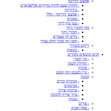
אמצעי הדרכה
- לוחות שעם לוחות מחיקים ופליפצ'ארט
- בידוריות
- אמצעי הדרכה - כללי
- מסכים
- עטי ציון לייזר
מזון וחומרי ניקוי
- חומרי ניקוי
- כלים חד פעמיים
- קפה תה סוכר וחלב עמיד
ריהוט משרדי
- כסאות
חגים ונושאים נלמדים
- חגי תשרי
- תחילת השנה
- סוכות
- ט"ו בשבט גינה וטבע
חנוכה
- חנוכיות וכדים
- סביבונים
- ערכות יצירה
- ציוד יצירה לחנוכה
- שונות
- פורים
- פסח ואביב