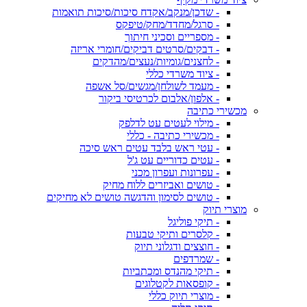
- שדכן/מנקב/אקדח סיכות/סיכות תואמות
- סרגל/מחדד/מחק/טיפקס
- מספריים וסכיני חיתוך
- דבקים/סרטים דביקים/חומרי אריזה
- לחצנים/גומיות/נעצים/מהדקים
- ציוד משרדי כללי
- מעמד לשולחן/מגשים/סל אשפה
- אלפון/אלבום לכרטיסי ביקור
מכשירי כתיבה
- מילוי לעטים עט לדלפק
- מכשירי כתיבה - כללי
- עטי ראש בלבד עטים ראש סיכה
- עטים כדוריים עט ג'ל
- עפרונות ועפרון מכני
- טושים ואביזרים ללוח מחיק
- טושים לסימון והדגשה טושים לא מחיקים
מוצרי תיוק
- תיקי פוליגל
- קלסרים ותיקי טבעות
- חוצצים ודגלוני תיוק
- שמרדפים
- תיקי מהנדס ומכתביות
- קופסאות לקטלוגים
- מוצרי תיוק כללי