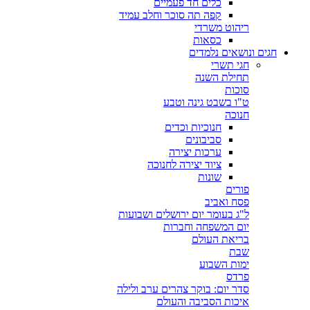
כלים חד פעמיים
קפה תה סוכר וחלב עמיד
ריהוט משרדי
כסאות
חגים ונושאים נלמדים
חגי תשרי
תחילת השנה
סוכות
ט"ו בשבט גינה וטבע
חנוכה
חנוכיות וכדים
סביבונים
ערכות יצירה
ציוד יצירה לחנוכה
שונות
פורים
פסח ואביב
ל"ג בעומר יום ירושלים ושבועות
יום המשפחה וחברות
בריאת העולם
שבת
ימות השבוע
פרדס
סדר יום: בוקר צהרים ערב ולילה
איכות הסביבה והעולם