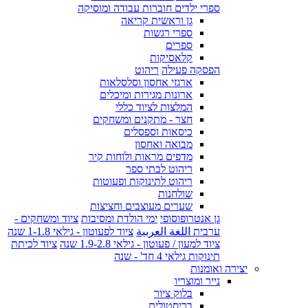
ספרי ילדים חוברות עבודה ומוסיקה
גן וראשית קריאה
ספרי רגשות
ספרים
קלאסיקות
הפסקה פעילה
ריהוט
ארגזי אחסון וסלסלאות
ארונות מגירות ומיכלים
המלצות לציוד כללי
חצר - מתקנים ומשחקים
כיסאות וספסלים
מבואה ואחסון
מדפים מראות ולוחות קיר
ריהוט לבתי ספר
ריהוט לתינוקות ופעוטות
שולחנות
שערים מעוצבים וחציצות
גן אנטרופוסופי
ימי הולדת ומסיבות
ציוד ומשחקים -
ערבית اللغة العربية
ציוד לפעוטון - גילאי 1-1.8 שנה
ציוד למעון / פעוטון - גילאי 1.9-2.8 שנה
ציוד לכיתת
תינוקות גילאי 4 חד' - שנה
יצירה ואומנות
נייר ומוצריו
בלוק ציור
בריסטולים