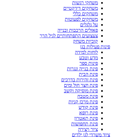
משחקי רגשות
משחקים דידקטיים
משחקים כללי
משחקים לפעוטות
על גלגלים
פאזלים הרכבות ובנייה
צעצועים התפתחותיים לגיל הרך
קוביות משחק
פינות פעילות בגן
לוחות למידה
מדע וטבע
פינות ספר
פינת בנייה ונגרות
פינת הבית
פינת זהירות בדרכים
פינת חצר חול ומים
פינת מוסיקה וקשב
פינת מטבח
פינת מרכז קניות
פינת קודש
פינת רופא
פינת תאטרון
פינת תחפושות
ציור ויצירה
ציוד משרדי לגן ילדים