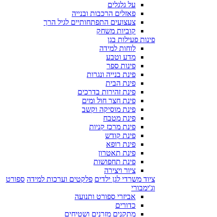
על גלגלים
פאזלים הרכבות ובנייה
צעצועים התפתחותיים לגיל הרך
קוביות משחק
פינות פעילות בגן
לוחות למידה
מדע וטבע
פינות ספר
פינת בנייה ונגרות
פינת הבית
פינת זהירות בדרכים
פינת חצר חול ומים
פינת מוסיקה וקשב
פינת מטבח
פינת מרכז קניות
פינת קודש
פינת רופא
פינת תאטרון
פינת תחפושות
ציור ויצירה
ציוד משרדי לגן ילדים
פלקטים וערכות למידה
ספורט
וג'ימבורי
אביזרי ספורט ותנועה
כדורים
מתקנים מזרנים ושטיחים