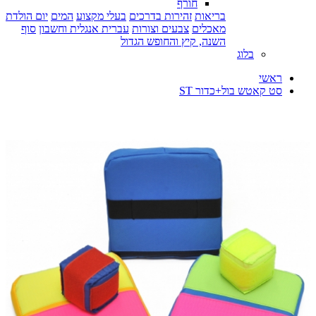
חורף
בריאות
זהירות בדרכים
בעלי מקצוע
המים
יום הולדת
מאכלים
צבעים וצורות
עברית אנגלית וחשבון
סוף
השנה, קיץ והחופש הגדול
בלוג
ראשי
סט קאטש בול+כדור ST