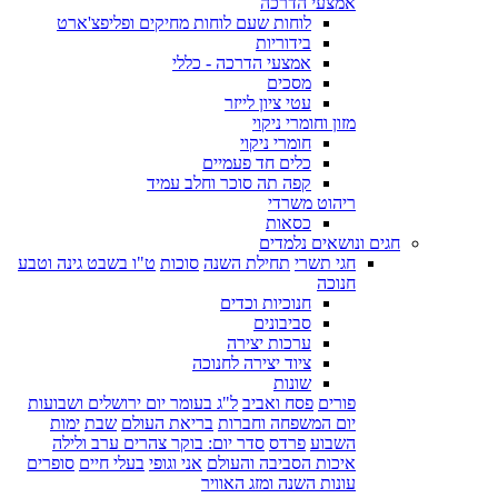
אמצעי הדרכה
לוחות שעם לוחות מחיקים ופליפצ'ארט
בידוריות
אמצעי הדרכה - כללי
מסכים
עטי ציון לייזר
מזון וחומרי ניקוי
חומרי ניקוי
כלים חד פעמיים
קפה תה סוכר וחלב עמיד
ריהוט משרדי
כסאות
חגים ונושאים נלמדים
חגי תשרי
תחילת השנה
סוכות
ט"ו בשבט גינה וטבע
חנוכה
חנוכיות וכדים
סביבונים
ערכות יצירה
ציוד יצירה לחנוכה
שונות
פורים
פסח ואביב
ל"ג בעומר יום ירושלים ושבועות
יום המשפחה וחברות
בריאת העולם
שבת
ימות
השבוע
פרדס
סדר יום: בוקר צהרים ערב ולילה
איכות הסביבה והעולם
אני וגופי
בעלי חיים
סופרים
עונות השנה ומזג האוויר