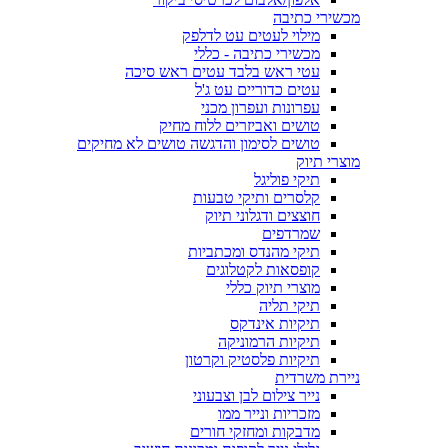
מכשירי כתיבה
מילוי לעטים עט לדלפק
מכשירי כתיבה - כללי
עטי ראש בלבד עטים ראש סיכה
עטים כדוריים עט ג'ל
עפרונות ועפרון מכני
טושים ואביזרים ללוח מחיק
טושים לסימון והדגשה טושים לא מחיקים
מוצרי תיוק
תיקי פוליגל
קלסרים ותיקי טבעות
חוצצים ודגלוני תיוק
שמרדפים
תיקי מהנדס ומכתביות
קופסאות לקטלוגים
מוצרי תיוק כללי
תיקי תליה
תיקיות אינדקס
תיקיות הרמוניקה
תיקיות פלסטיק וקרטון
ניירת משרדית
נייר צילום לבן וצבעוני
מזכריות ונייר ממו
מדבקות ומחזקי חורים