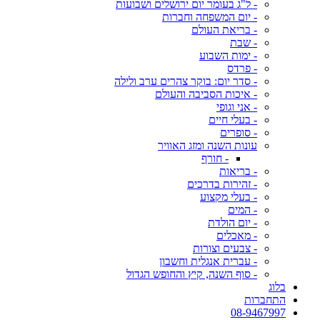
- ל"ג בעומר יום ירושלים ושבועות
- יום המשפחה וחברות
- בריאת העולם
- שבת
- ימות השבוע
- פרדס
- סדר יום: בוקר צהרים ערב ולילה
- איכות הסביבה והעולם
- אני וגופי
- בעלי חיים
- סופרים
עונות השנה ומזג האוויר
- חורף
- בריאות
- זהירות בדרכים
- בעלי מקצוע
- המים
- יום הולדת
- מאכלים
- צבעים וצורות
- עברית אנגלית וחשבון
- סוף השנה, קיץ והחופש הגדול
בלוג
התחברות
08-9467997