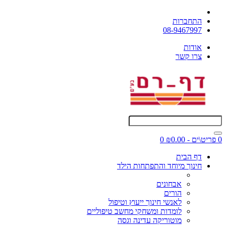
התחברות
08-9467997
אודות
צרו קשר
0 פריט\ים - ₪0.00
0
דף הבית
חינוך מיוחד והתפתחות הילד
אבחונים
הורים
לאנשי חינוך ייעוץ וטיפול
לומדות ומשחקי מחשב טיפוליים
מוטוריקה עדינה וגסה