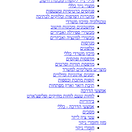
גלילי נייר לקופות ומכונות חישוב
מוצרי נייר כללי
פנקסים כרטיסיות ומעטפות
מחברות דפדפות ובלוקים לכתיבה
טכנולוגיה ומיכון משרדי
מחשבונים ומכונות חישוב
מכשירי ספירלה ואביזרים
מכשירי למינציה ואביזרים
מגרסות
טלפונים
מיכון משרדי כללי
מדפסות ופקסים
מדפסת תוויות וסרטים
מוצרים משלימים למשרד
יומנים ארגוניות ומילויים
קופות מתכת וכספות
תיבת דואר וארון מפתחות
אמצעי הדרכה
לוחות שעם לוחות מחיקים ופליפצ'ארט
בידוריות
אמצעי הדרכה - כללי
מסכים
עטי ציון לייזר
מזון וחומרי ניקוי
חומרי ניקוי