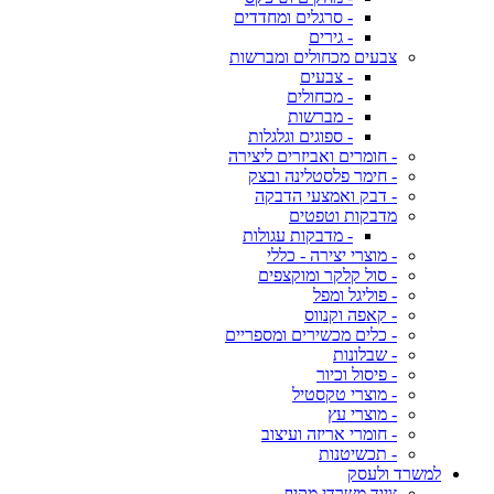
- סרגלים ומחדדים
- גירים
צבעים מכחולים ומברשות
- צבעים
- מכחולים
- מברשות
- ספוגים וגלגלות
- חומרים ואביזרים ליצירה
- חימר פלסטלינה ובצק
- דבק ואמצעי הדבקה
מדבקות וטפטים
- מדבקות עגולות
- מוצרי יצירה - כללי
- סול קלקר ומוקצפים
- פוליגל ומפל
- קאפה וקנווס
- כלים מכשירים ומספריים
- שבלונות
- פיסול וכיור
- מוצרי טקסטיל
- מוצרי עץ
- חומרי אריזה ועיצוב
- תכשיטנות
למשרד ולעסק
ציוד משרדי מקיף