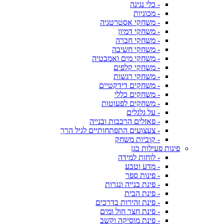
- כלי נגינה
- מכוניות
- משחקי אסטרטגיה
- משחקי דמיון
- משחקי חברה
- משחקי חשיבה
- משחקי מים ואמבטיה
- משחקי קלפים
- משחקי רגשות
- משחקים דידקטיים
- משחקים כללי
- משחקים לפעוטות
- על גלגלים
- פאזלים הרכבות ובנייה
- צעצועים התפתחותיים לגיל הרך
- קוביות משחק
פינות פעילות בגן
- לוחות למידה
- מדע וטבע
- פינות ספר
- פינת בנייה ונגרות
- פינת הבית
- פינת זהירות בדרכים
- פינת חצר חול ומים
- פינת מוסיקה וקשב