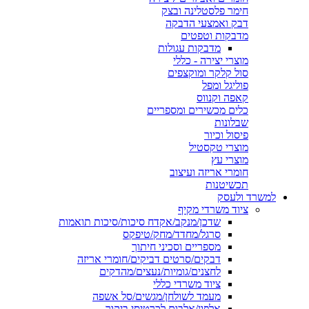
חימר פלסטלינה ובצק
דבק ואמצעי הדבקה
מדבקות וטפטים
מדבקות עגולות
מוצרי יצירה - כללי
סול קלקר ומוקצפים
פוליגל ומפל
קאפה וקנווס
כלים מכשירים ומספריים
שבלונות
פיסול וכיור
מוצרי טקסטיל
מוצרי עץ
חומרי אריזה ועיצוב
תכשיטנות
למשרד ולעסק
ציוד משרדי מקיף
שדכן/מנקב/אקדח סיכות/סיכות תואמות
סרגל/מחדד/מחק/טיפקס
מספריים וסכיני חיתוך
דבקים/סרטים דביקים/חומרי אריזה
לחצנים/גומיות/נעצים/מהדקים
ציוד משרדי כללי
מעמד לשולחן/מגשים/סל אשפה
אלפון/אלבום לכרטיסי ביקור