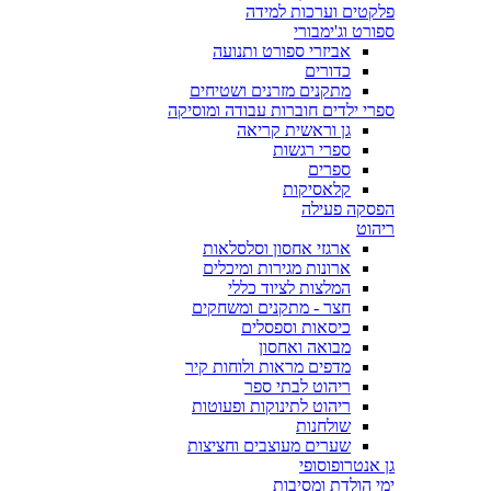
פלקטים וערכות למידה
ספורט וג'ימבורי
אביזרי ספורט ותנועה
כדורים
מתקנים מזרנים ושטיחים
ספרי ילדים חוברות עבודה ומוסיקה
גן וראשית קריאה
ספרי רגשות
ספרים
קלאסיקות
הפסקה פעילה
ריהוט
ארגזי אחסון וסלסלאות
ארונות מגירות ומיכלים
המלצות לציוד כללי
חצר - מתקנים ומשחקים
כיסאות וספסלים
מבואה ואחסון
מדפים מראות ולוחות קיר
ריהוט לבתי ספר
ריהוט לתינוקות ופעוטות
שולחנות
שערים מעוצבים וחציצות
גן אנטרופוסופי
ימי הולדת ומסיבות