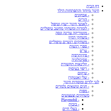
דף הבית
חינוך מיוחד והתפתחות הילד
- אבחונים
- הורים
- לאנשי חינוך ייעוץ וטיפול
- לומדות ומשחקי מחשב טיפוליים
- מוטוריקה עדינה וגסה
- משחקי דמיון
- משחקים רגשיים טיפוליים
- ספרי רגשות
- עו"ס
- פיזיותרפיה
- פסיכולוגיה
- קלינאות תקשורת
- ריפוי בעיסוק
- שיקום
- שלי זאנטקרן
לגני ילדים ומוסדות חינוך
- חגים ונושאים נלמדים
- מפות
משחקים וצעצועים
- Playmobil
- בובות
- בעלי חיים