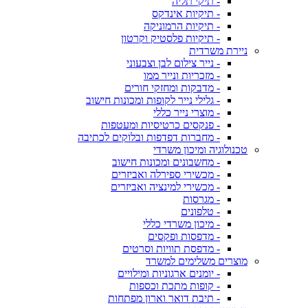
- תיקי תליה
- תיקיות אינדקס
- תיקיות הרמוניקה
- תיקיות פלסטיק וקרטון
ניירת משרדית
- נייר צילום לבן וצבעוני
- מזכריות ונייר ממו
- מדבקות ומחזקי חורים
- גלילי נייר לקופות ומכונות חישוב
- מוצרי נייר כללי
- פנקסים כרטיסיות ומעטפות
- מחברות דפדפות ובלוקים לכתיבה
טכנולוגיה ומיכון משרדי
- מחשבונים ומכונות חישוב
- מכשירי ספירלה ואביזרים
- מכשירי למינציה ואביזרים
- מגרסות
- טלפונים
- מיכון משרדי כללי
- מדפסות ופקסים
- מדפסת תוויות וסרטים
מוצרים משלימים למשרד
- יומנים ארגוניות ומילויים
- קופות מתכת וכספות
- תיבת דואר וארון מפתחות