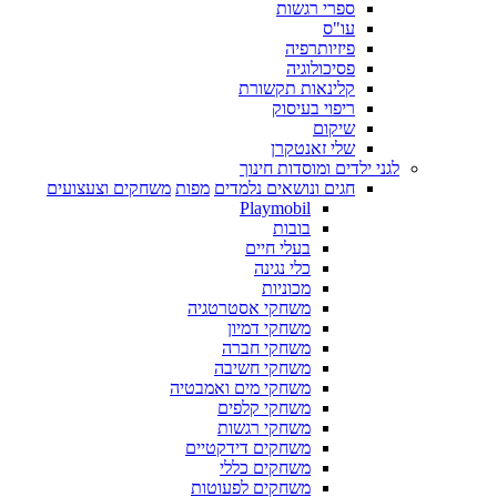
ספרי רגשות
עו"ס
פיזיותרפיה
פסיכולוגיה
קלינאות תקשורת
ריפוי בעיסוק
שיקום
שלי זאנטקרן
לגני ילדים ומוסדות חינוך
חגים ונושאים נלמדים
מפות
משחקים וצעצועים
Playmobil
בובות
בעלי חיים
כלי נגינה
מכוניות
משחקי אסטרטגיה
משחקי דמיון
משחקי חברה
משחקי חשיבה
משחקי מים ואמבטיה
משחקי קלפים
משחקי רגשות
משחקים דידקטיים
משחקים כללי
משחקים לפעוטות