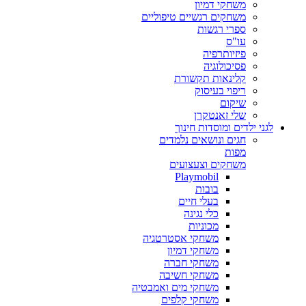
משחקי דמיון
משחקים רגשיים טיפוליים
ספרי רגשות
עו"ס
פיזיותרפיה
פסיכולוגיה
קלינאות תקשורת
ריפוי בעיסוק
שיקום
שלי זאנטקרן
לגני ילדים ומוסדות חינוך
חגים ונושאים נלמדים
מפות
משחקים וצעצועים
Playmobil
בובות
בעלי חיים
כלי נגינה
מכוניות
משחקי אסטרטגיה
משחקי דמיון
משחקי חברה
משחקי חשיבה
משחקי מים ואמבטיה
משחקי קלפים