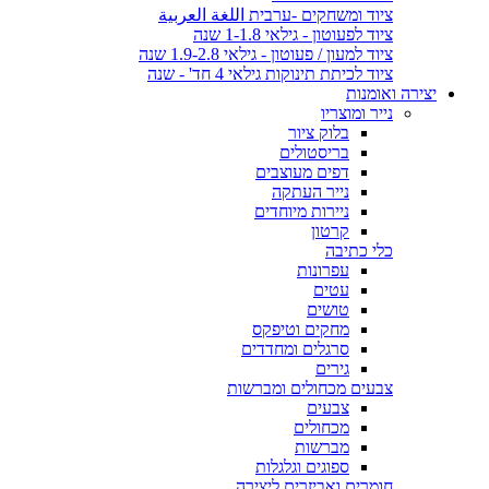
ציוד ומשחקים -ערבית اللغة العربية
ציוד לפעוטון - גילאי 1-1.8 שנה
ציוד למעון / פעוטון - גילאי 1.9-2.8 שנה
ציוד לכיתת תינוקות גילאי 4 חד' - שנה
יצירה ואומנות
נייר ומוצריו
בלוק ציור
בריסטולים
דפים מעוצבים
נייר העתקה
ניירות מיוחדים
קרטון
כלי כתיבה
עפרונות
עטים
טושים
מחקים וטיפקס
סרגלים ומחדדים
גירים
צבעים מכחולים ומברשות
צבעים
מכחולים
מברשות
ספוגים וגלגלות
חומרים ואביזרים ליצירה