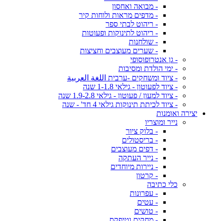
- מבואה ואחסון
- מדפים מראות ולוחות קיר
- ריהוט לבתי ספר
- ריהוט לתינוקות ופעוטות
- שולחנות
- שערים מעוצבים וחציצות
- גן אנטרופוסופי
- ימי הולדת ומסיבות
- ציוד ומשחקים -ערבית اللغة العربية
- ציוד לפעוטון - גילאי 1-1.8 שנה
- ציוד למעון / פעוטון - גילאי 1.9-2.8 שנה
- ציוד לכיתת תינוקות גילאי 4 חד' - שנה
יצירה ואומנות
נייר ומוצריו
- בלוק ציור
- בריסטולים
- דפים מעוצבים
- נייר העתקה
- ניירות מיוחדים
- קרטון
כלי כתיבה
- עפרונות
- עטים
- טושים
- מחקים וטיפקס