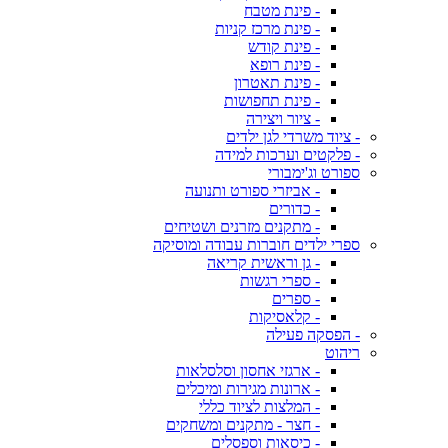
- פינת מטבח
- פינת מרכז קניות
- פינת קודש
- פינת רופא
- פינת תאטרון
- פינת תחפושות
- ציור ויצירה
- ציוד משרדי לגן ילדים
- פלקטים וערכות למידה
ספורט וג'ימבורי
- אביזרי ספורט ותנועה
- כדורים
- מתקנים מזרנים ושטיחים
ספרי ילדים חוברות עבודה ומוסיקה
- גן וראשית קריאה
- ספרי רגשות
- ספרים
- קלאסיקות
- הפסקה פעילה
ריהוט
- ארגזי אחסון וסלסלאות
- ארונות מגירות ומיכלים
- המלצות לציוד כללי
- חצר - מתקנים ומשחקים
- כיסאות וספסלים