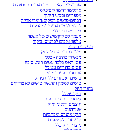
שדכן/מנקב/אקדח סיכות/סיכות תואמות
סרגל/מחדד/מחק/טיפקס
מספריים וסכיני חיתוך
דבקים/סרטים דביקים/חומרי אריזה
לחצנים/גומיות/נעצים/מהדקים
ציוד משרדי כללי
מעמד לשולחן/מגשים/סל אשפה
אלפון/אלבום לכרטיסי ביקור
מכשירי כתיבה
מילוי לעטים עט לדלפק
מכשירי כתיבה - כללי
עטי ראש בלבד עטים ראש סיכה
עטים כדוריים עט ג'ל
עפרונות ועפרון מכני
טושים ואביזרים ללוח מחיק
טושים לסימון והדגשה טושים לא מחיקים
מוצרי תיוק
תיקי פוליגל
קלסרים ותיקי טבעות
חוצצים ודגלוני תיוק
שמרדפים
תיקי מהנדס ומכתביות
קופסאות לקטלוגים
מוצרי תיוק כללי