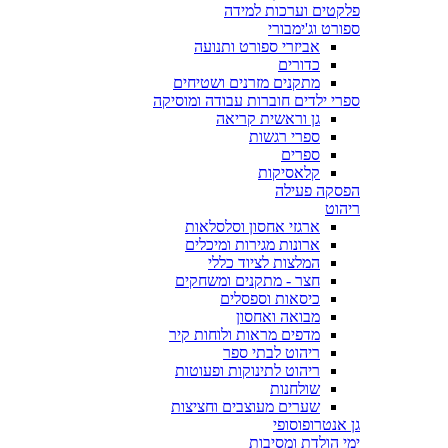
פלקטים וערכות למידה
ספורט וג'ימבורי
אביזרי ספורט ותנועה
כדורים
מתקנים מזרנים ושטיחים
ספרי ילדים חוברות עבודה ומוסיקה
גן וראשית קריאה
ספרי רגשות
ספרים
קלאסיקות
הפסקה פעילה
ריהוט
ארגזי אחסון וסלסלאות
ארונות מגירות ומיכלים
המלצות לציוד כללי
חצר - מתקנים ומשחקים
כיסאות וספסלים
מבואה ואחסון
מדפים מראות ולוחות קיר
ריהוט לבתי ספר
ריהוט לתינוקות ופעוטות
שולחנות
שערים מעוצבים וחציצות
גן אנטרופוסופי
ימי הולדת ומסיבות