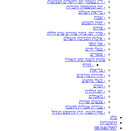
- ל"ג בעומר יום ירושלים ושבועות
- יום המשפחה וחברות
- בריאת העולם
- שבת
- ימות השבוע
- פרדס
- סדר יום: בוקר צהרים ערב ולילה
- איכות הסביבה והעולם
- אני וגופי
- בעלי חיים
- סופרים
עונות השנה ומזג האוויר
- חורף
- בריאות
- זהירות בדרכים
- בעלי מקצוע
- המים
- יום הולדת
- מאכלים
- צבעים וצורות
- עברית אנגלית וחשבון
- סוף השנה, קיץ והחופש הגדול
בלוג
התחברות
08-9467997