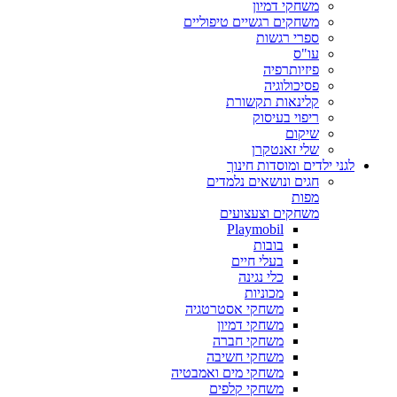
משחקי דמיון
משחקים רגשיים טיפוליים
ספרי רגשות
עו"ס
פיזיותרפיה
פסיכולוגיה
קלינאות תקשורת
ריפוי בעיסוק
שיקום
שלי זאנטקרן
לגני ילדים ומוסדות חינוך
חגים ונושאים נלמדים
מפות
משחקים וצעצועים
Playmobil
בובות
בעלי חיים
כלי נגינה
מכוניות
משחקי אסטרטגיה
משחקי דמיון
משחקי חברה
משחקי חשיבה
משחקי מים ואמבטיה
משחקי קלפים