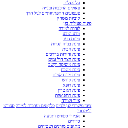
על גלגלים
פאזלים הרכבות ובנייה
צעצועים התפתחותיים לגיל הרך
קוביות משחק
פינות פעילות בגן
לוחות למידה
מדע וטבע
פינות ספר
פינת בנייה ונגרות
פינת הבית
פינת זהירות בדרכים
פינת חצר חול ומים
פינת מוסיקה וקשב
פינת מטבח
פינת מרכז קניות
פינת קודש
פינת רופא
פינת תאטרון
פינת תחפושות
ציור ויצירה
ציוד משרדי לגן ילדים
פלקטים וערכות למידה
ספורט
וג'ימבורי
אביזרי ספורט ותנועה
כדורים
מתקנים מזרנים ושטיחים