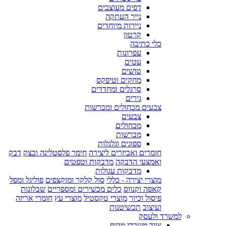
דפים מעוצבים
נייר העתקה
ניירות מיוחדים
קרטון
כלי כתיבה
עפרונות
עטים
טושים
מחקים וטיפקס
סרגלים ומחדדים
גירים
צבעים מכחולים ומברשות
צבעים
מכחולים
מברשות
ספוגים וגלגלות
חומרים ואביזרים ליצירה
חימר פלסטלינה ובצק
דבק
ואמצעי הדבקה
מדבקות וטפטים
מדבקות עגולות
מוצרי יצירה - כללי
סול קלקר ומוקצפים
פוליגל ומפל
קאפה וקנווס
כלים מכשירים ומספריים
שבלונות
פיסול וכיור
מוצרי טקסטיל
מוצרי עץ
חומרי אריזה
ועיצוב
תכשיטנות
למשרד ולעסק
ציוד משרדי מקיף