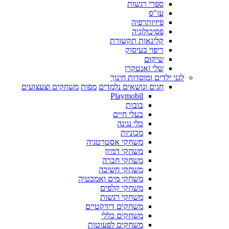
ספרי רגשות
עו"ס
פיזיותרפיה
פסיכולוגיה
קלינאות תקשורת
ריפוי בעיסוק
שיקום
שלי זאנטקרן
לגני ילדים ומוסדות חינוך
חגים ונושאים נלמדים
מפות
משחקים וצעצועים
Playmobil
בובות
בעלי חיים
כלי נגינה
מכוניות
משחקי אסטרטגיה
משחקי דמיון
משחקי חברה
משחקי חשיבה
משחקי מים ואמבטיה
משחקי קלפים
משחקי רגשות
משחקים דידקטיים
משחקים כללי
משחקים לפעוטות