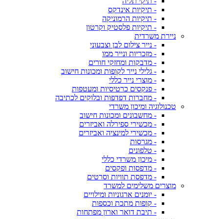
- תיקי תליה
- תיקיות אינדקס
- תיקיות הרמוניקה
- תיקיות פלסטיק וקרטון
ניירת משרדית
- נייר צילום לבן וצבעוני
- מזכריות ונייר ממו
- מדבקות ומחזקי חורים
- גלילי נייר לקופות ומכונות חישוב
- מוצרי נייר כללי
- פנקסים כרטיסיות ומעטפות
- מחברות דפדפות ובלוקים לכתיבה
טכנולוגיה ומיכון משרדי
- מחשבונים ומכונות חישוב
- מכשירי ספירלה ואביזרים
- מכשירי למינציה ואביזרים
- מגרסות
- טלפונים
- מיכון משרדי כללי
- מדפסות ופקסים
- מדפסת תוויות וסרטים
מוצרים משלימים למשרד
- יומנים ארגוניות ומילויים
- קופות מתכת וכספות
- תיבת דואר וארון מפתחות