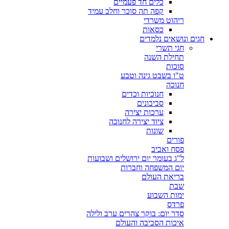
כלים חד פעמיים
קפה תה סוכר וחלב עמיד
ריהוט משרדי
כסאות
חגים ונושאים נלמדים
חגי תשרי
תחילת השנה
סוכות
ט"ו בשבט גינה וטבע
חנוכה
חנוכיות וכדים
סביבונים
ערכות יצירה
ציוד יצירה לחנוכה
שונות
פורים
פסח ואביב
ל"ג בעומר יום ירושלים ושבועות
יום המשפחה וחברות
בריאת העולם
שבת
ימות השבוע
פרדס
סדר יום: בוקר צהרים ערב ולילה
איכות הסביבה והעולם