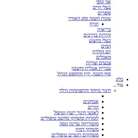
אני וגופי
בעלי חיים
סופרים
עונות השנה ומזג האוויר
חורף
בריאות
זהירות בדרכים
בעלי מקצוע
המים
יום הולדת
מאכלים
צבעים וצורות
עברית אנגלית וחשבון
סוף השנה, קיץ והחופש הגדול
בלוג
עוד...
חינוך מיוחד והתפתחות הילד
אבחונים
הורים
לאנשי חינוך ייעוץ וטיפול
לומדות ומשחקי מחשב טיפוליים
מוטוריקה עדינה וגסה
משחקי דמיון
משחקים רגשיים טיפוליים