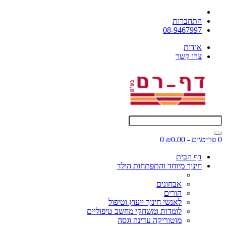
התחברות
08-9467997
אודות
צרו קשר
0 פריט\ים - ₪0.00
0
דף הבית
חינוך מיוחד והתפתחות הילד
אבחונים
הורים
לאנשי חינוך ייעוץ וטיפול
לומדות ומשחקי מחשב טיפוליים
מוטוריקה עדינה וגסה