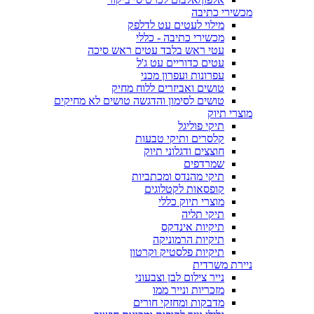
מכשירי כתיבה
מילוי לעטים עט לדלפק
מכשירי כתיבה - כללי
עטי ראש בלבד עטים ראש סיכה
עטים כדוריים עט ג'ל
עפרונות ועפרון מכני
טושים ואביזרים ללוח מחיק
טושים לסימון והדגשה טושים לא מחיקים
מוצרי תיוק
תיקי פוליגל
קלסרים ותיקי טבעות
חוצצים ודגלוני תיוק
שמרדפים
תיקי מהנדס ומכתביות
קופסאות לקטלוגים
מוצרי תיוק כללי
תיקי תליה
תיקיות אינדקס
תיקיות הרמוניקה
תיקיות פלסטיק וקרטון
ניירת משרדית
נייר צילום לבן וצבעוני
מזכריות ונייר ממו
מדבקות ומחזקי חורים