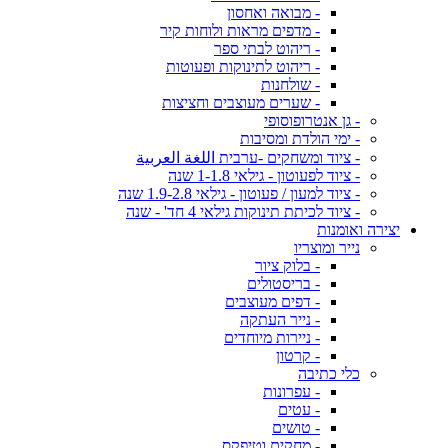
- מבואה ואחסון
- מדפים מראות ולוחות קיר
- ריהוט לבתי ספר
- ריהוט לתינוקות ופעוטות
- שולחנות
- שערים מעוצבים וחציצות
- גן אנטרופוסופי
- ימי הולדת ומסיבות
- ציוד ומשחקים -ערבית اللغة العربية
- ציוד לפעוטון - גילאי 1-1.8 שנה
- ציוד למעון / פעוטון - גילאי 1.9-2.8 שנה
- ציוד לכיתת תינוקות גילאי 4 חד' - שנה
יצירה ואומנות
נייר ומוצריו
- בלוק ציור
- בריסטולים
- דפים מעוצבים
- נייר העתקה
- ניירות מיוחדים
- קרטון
כלי כתיבה
- עפרונות
- עטים
- טושים
- מחקים וטיפקס