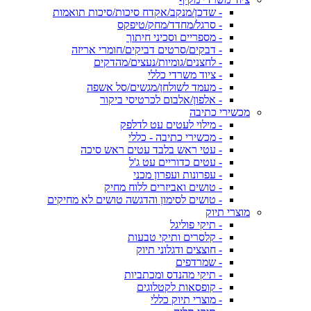
- שדכן/מנקב/אקדח סיכות/סיכות תואמות
- סרגל/מחדד/מחק/טיפקס
- מספריים וסכיני חיתוך
- דבקים/סרטים דביקים/חומרי אריזה
- לחצנים/גומיות/נעצים/מהדקים
- ציוד משרדי כללי
- מעמד לשולחן/מגשים/סל אשפה
- אלפון/אלבום לכרטיסי ביקור
מכשירי כתיבה
- מילוי לעטים עט לדלפק
- מכשירי כתיבה - כללי
- עטי ראש בלבד עטים ראש סיכה
- עטים כדוריים עט ג'ל
- עפרונות ועפרון מכני
- טושים ואביזרים ללוח מחיק
- טושים לסימון והדגשה טושים לא מחיקים
מוצרי תיוק
- תיקי פוליגל
- קלסרים ותיקי טבעות
- חוצצים ודגלוני תיוק
- שמרדפים
- תיקי מהנדס ומכתביות
- קופסאות לקטלוגים
- מוצרי תיוק כללי