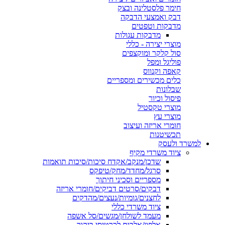
חימר פלסטלינה ובצק
דבק ואמצעי הדבקה
מדבקות וטפטים
מדבקות עגולות
מוצרי יצירה - כללי
סול קלקר ומוקצפים
פוליגל ומפל
קאפה וקנווס
כלים מכשירים ומספריים
שבלונות
פיסול וכיור
מוצרי טקסטיל
מוצרי עץ
חומרי אריזה ועיצוב
תכשיטנות
למשרד ולעסק
ציוד משרדי מקיף
שדכן/מנקב/אקדח סיכות/סיכות תואמות
סרגל/מחדד/מחק/טיפקס
מספריים וסכיני חיתוך
דבקים/סרטים דביקים/חומרי אריזה
לחצנים/גומיות/נעצים/מהדקים
ציוד משרדי כללי
מעמד לשולחן/מגשים/סל אשפה
אלפון/אלבום לכרטיסי ביקור