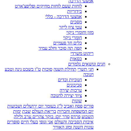
אמצעי הדרכה
לוחות שעם לוחות מחיקים ופליפצ'ארט
בידוריות
אמצעי הדרכה - כללי
מסכים
עטי ציון לייזר
מזון וחומרי ניקוי
חומרי ניקוי
כלים חד פעמיים
קפה תה סוכר וחלב עמיד
ריהוט משרדי
כסאות
חגים ונושאים נלמדים
חגי תשרי
תחילת השנה
סוכות
ט"ו בשבט גינה וטבע
חנוכה
חנוכיות וכדים
סביבונים
ערכות יצירה
ציוד יצירה לחנוכה
שונות
פורים
פסח ואביב
ל"ג בעומר יום ירושלים ושבועות
יום המשפחה וחברות
בריאת העולם
שבת
ימות
השבוע
פרדס
סדר יום: בוקר צהרים ערב ולילה
איכות הסביבה והעולם
אני וגופי
בעלי חיים
סופרים
עונות השנה ומזג האוויר