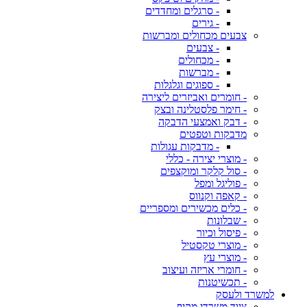
- סרגלים ומחדדים
- גירים
צבעים מכחולים ומברשות
- צבעים
- מכחולים
- מברשות
- ספוגים וגלגלות
- חומרים ואביזרים ליצירה
- חימר פלסטלינה ובצק
- דבק ואמצעי הדבקה
מדבקות וטפטים
- מדבקות עגולות
- מוצרי יצירה - כללי
- סול קלקר ומוקצפים
- פוליגל ומפל
- קאפה וקנווס
- כלים מכשירים ומספריים
- שבלונות
- פיסול וכיור
- מוצרי טקסטיל
- מוצרי עץ
- חומרי אריזה ועיצוב
- תכשיטנות
למשרד ולעסק
ציוד משרדי מקיף