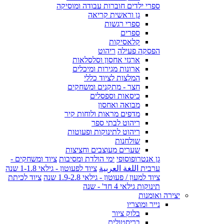
ספרי ילדים חוברות עבודה ומוסיקה
גן וראשית קריאה
ספרי רגשות
ספרים
קלאסיקות
הפסקה פעילה
ריהוט
ארגזי אחסון וסלסלאות
ארונות מגירות ומיכלים
המלצות לציוד כללי
חצר - מתקנים ומשחקים
כיסאות וספסלים
מבואה ואחסון
מדפים מראות ולוחות קיר
ריהוט לבתי ספר
ריהוט לתינוקות ופעוטות
שולחנות
שערים מעוצבים וחציצות
גן אנטרופוסופי
ימי הולדת ומסיבות
ציוד ומשחקים -
ערבית اللغة العربية
ציוד לפעוטון - גילאי 1-1.8 שנה
ציוד למעון / פעוטון - גילאי 1.9-2.8 שנה
ציוד לכיתת
תינוקות גילאי 4 חד' - שנה
יצירה ואומנות
נייר ומוצריו
בלוק ציור
בריסטולים