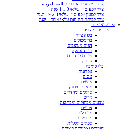
ציוד ומשחקים -ערבית اللغة العربية
ציוד לפעוטון - גילאי 1-1.8 שנה
ציוד למעון / פעוטון - גילאי 1.9-2.8 שנה
ציוד לכיתת תינוקות גילאי 4 חד' - שנה
יצירה ואומנות
נייר ומוצריו
בלוק ציור
בריסטולים
דפים מעוצבים
נייר העתקה
ניירות מיוחדים
קרטון
כלי כתיבה
עפרונות
עטים
טושים
מחקים וטיפקס
סרגלים ומחדדים
גירים
צבעים מכחולים ומברשות
צבעים
מכחולים
מברשות
ספוגים וגלגלות
חומרים ואביזרים ליצירה