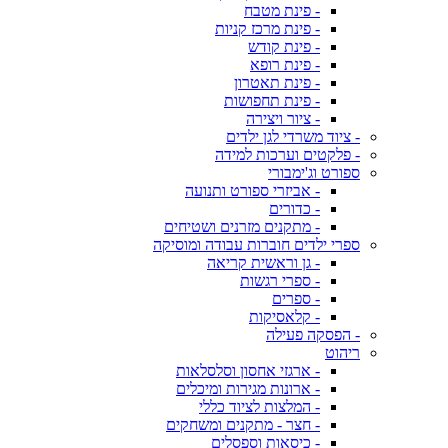
- פינת מטבח
- פינת מרכז קניות
- פינת קודש
- פינת רופא
- פינת תאטרון
- פינת תחפושות
- ציור ויצירה
- ציוד משרדי לגן ילדים
- פלקטים וערכות למידה
ספורט וג'ימבורי
- אביזרי ספורט ותנועה
- כדורים
- מתקנים מזרנים ושטיחים
ספרי ילדים חוברות עבודה ומוסיקה
- גן וראשית קריאה
- ספרי רגשות
- ספרים
- קלאסיקות
- הפסקה פעילה
ריהוט
- ארגזי אחסון וסלסלאות
- ארונות מגירות ומיכלים
- המלצות לציוד כללי
- חצר - מתקנים ומשחקים
- כיסאות וספסלים