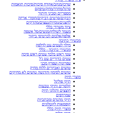
שדכן/מנקב/אקדח סיכות/סיכות תואמות
סרגל/מחדד/מחק/טיפקס
מספריים וסכיני חיתוך
דבקים/סרטים דביקים/חומרי אריזה
לחצנים/גומיות/נעצים/מהדקים
ציוד משרדי כללי
מעמד לשולחן/מגשים/סל אשפה
אלפון/אלבום לכרטיסי ביקור
מכשירי כתיבה
מילוי לעטים עט לדלפק
מכשירי כתיבה - כללי
עטי ראש בלבד עטים ראש סיכה
עטים כדוריים עט ג'ל
עפרונות ועפרון מכני
טושים ואביזרים ללוח מחיק
טושים לסימון והדגשה טושים לא מחיקים
מוצרי תיוק
תיקי פוליגל
קלסרים ותיקי טבעות
חוצצים ודגלוני תיוק
שמרדפים
תיקי מהנדס ומכתביות
קופסאות לקטלוגים
מוצרי תיוק כללי