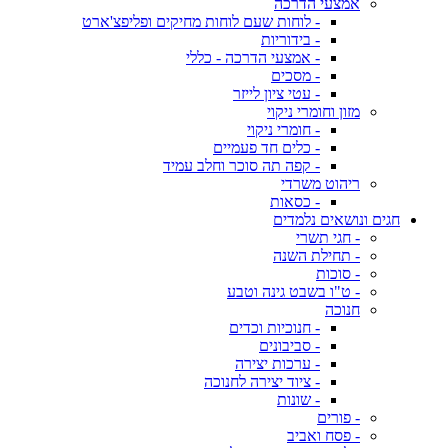
אמצעי הדרכה
- לוחות שעם לוחות מחיקים ופליפצ'ארט
- בידוריות
- אמצעי הדרכה - כללי
- מסכים
- עטי ציון לייזר
מזון וחומרי ניקוי
- חומרי ניקוי
- כלים חד פעמיים
- קפה תה סוכר וחלב עמיד
ריהוט משרדי
- כסאות
חגים ונושאים נלמדים
- חגי תשרי
- תחילת השנה
- סוכות
- ט"ו בשבט גינה וטבע
חנוכה
- חנוכיות וכדים
- סביבונים
- ערכות יצירה
- ציוד יצירה לחנוכה
- שונות
- פורים
- פסח ואביב