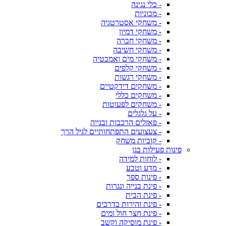
- כלי נגינה
- מכוניות
- משחקי אסטרטגיה
- משחקי דמיון
- משחקי חברה
- משחקי חשיבה
- משחקי מים ואמבטיה
- משחקי קלפים
- משחקי רגשות
- משחקים דידקטיים
- משחקים כללי
- משחקים לפעוטות
- על גלגלים
- פאזלים הרכבות ובנייה
- צעצועים התפתחותיים לגיל הרך
- קוביות משחק
פינות פעילות בגן
- לוחות למידה
- מדע וטבע
- פינות ספר
- פינת בנייה ונגרות
- פינת הבית
- פינת זהירות בדרכים
- פינת חצר חול ומים
- פינת מוסיקה וקשב