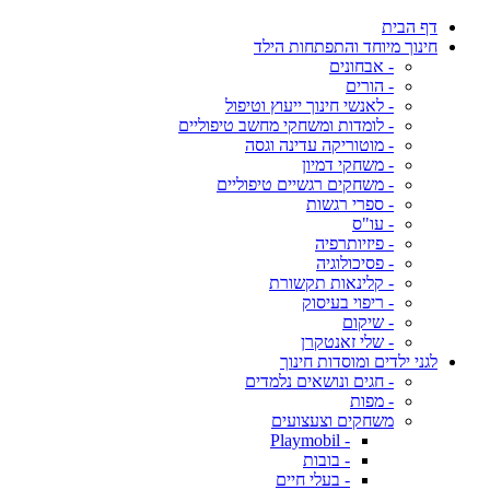
דף הבית
חינוך מיוחד והתפתחות הילד
- אבחונים
- הורים
- לאנשי חינוך ייעוץ וטיפול
- לומדות ומשחקי מחשב טיפוליים
- מוטוריקה עדינה וגסה
- משחקי דמיון
- משחקים רגשיים טיפוליים
- ספרי רגשות
- עו"ס
- פיזיותרפיה
- פסיכולוגיה
- קלינאות תקשורת
- ריפוי בעיסוק
- שיקום
- שלי זאנטקרן
לגני ילדים ומוסדות חינוך
- חגים ונושאים נלמדים
- מפות
משחקים וצעצועים
- Playmobil
- בובות
- בעלי חיים