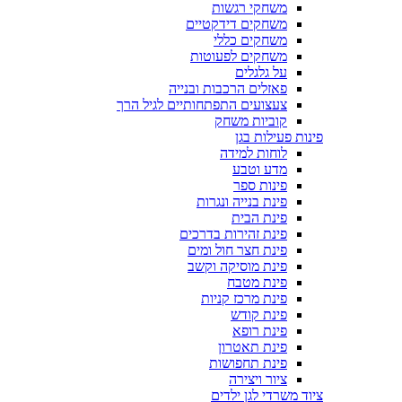
משחקי רגשות
משחקים דידקטיים
משחקים כללי
משחקים לפעוטות
על גלגלים
פאזלים הרכבות ובנייה
צעצועים התפתחותיים לגיל הרך
קוביות משחק
פינות פעילות בגן
לוחות למידה
מדע וטבע
פינות ספר
פינת בנייה ונגרות
פינת הבית
פינת זהירות בדרכים
פינת חצר חול ומים
פינת מוסיקה וקשב
פינת מטבח
פינת מרכז קניות
פינת קודש
פינת רופא
פינת תאטרון
פינת תחפושות
ציור ויצירה
ציוד משרדי לגן ילדים