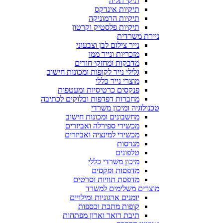
תיקי תליה
תיקיות אינדקס
תיקיות הרמוניקה
תיקיות פלסטיק וקרטון
ניירת משרדית
נייר צילום לבן וצבעוני
מזכריות ונייר ממו
מדבקות ומחזקי חורים
גלילי נייר לקופות ומכונות חישוב
מוצרי נייר כללי
פנקסים כרטיסיות ומעטפות
מחברות דפדפות ובלוקים לכתיבה
טכנולוגיה ומיכון משרדי
מחשבונים ומכונות חישוב
מכשירי ספירלה ואביזרים
מכשירי למינציה ואביזרים
מגרסות
טלפונים
מיכון משרדי כללי
מדפסות ופקסים
מדפסת תוויות וסרטים
מוצרים משלימים למשרד
יומנים ארגוניות ומילויים
קופות מתכת וכספות
תיבת דואר וארון מפתחות