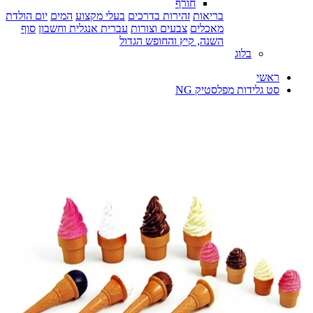
חורף
בריאות
זהירות בדרכים
בעלי מקצוע
המים
יום הולדת
מאכלים
צבעים וצורות
עברית אנגלית וחשבון
סוף
השנה, קיץ והחופש הגדול
בלוג
ראשי
סט גלידות מפלסטיק NG