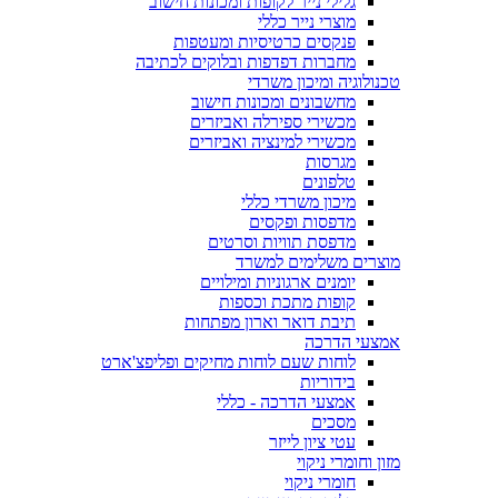
גלילי נייר לקופות ומכונות חישוב
מוצרי נייר כללי
פנקסים כרטיסיות ומעטפות
מחברות דפדפות ובלוקים לכתיבה
טכנולוגיה ומיכון משרדי
מחשבונים ומכונות חישוב
מכשירי ספירלה ואביזרים
מכשירי למינציה ואביזרים
מגרסות
טלפונים
מיכון משרדי כללי
מדפסות ופקסים
מדפסת תוויות וסרטים
מוצרים משלימים למשרד
יומנים ארגוניות ומילויים
קופות מתכת וכספות
תיבת דואר וארון מפתחות
אמצעי הדרכה
לוחות שעם לוחות מחיקים ופליפצ'ארט
בידוריות
אמצעי הדרכה - כללי
מסכים
עטי ציון לייזר
מזון וחומרי ניקוי
חומרי ניקוי