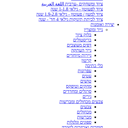
ציוד ומשחקים -ערבית اللغة العربية
ציוד לפעוטון - גילאי 1-1.8 שנה
ציוד למעון / פעוטון - גילאי 1.9-2.8 שנה
ציוד לכיתת תינוקות גילאי 4 חד' - שנה
יצירה ואומנות
נייר ומוצריו
בלוק ציור
בריסטולים
דפים מעוצבים
נייר העתקה
ניירות מיוחדים
קרטון
כלי כתיבה
עפרונות
עטים
טושים
מחקים וטיפקס
סרגלים ומחדדים
גירים
צבעים מכחולים ומברשות
צבעים
מכחולים
מברשות
ספוגים וגלגלות
חומרים ואביזרים ליצירה