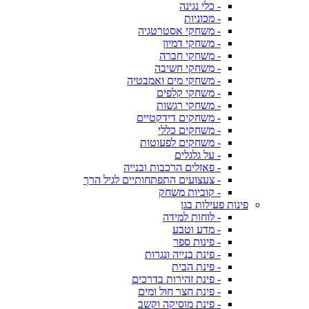
- כלי נגינה
- מכוניות
- משחקי אסטרטגיה
- משחקי דמיון
- משחקי חברה
- משחקי חשיבה
- משחקי מים ואמבטיה
- משחקי קלפים
- משחקי רגשות
- משחקים דידקטיים
- משחקים כללי
- משחקים לפעוטות
- על גלגלים
- פאזלים הרכבות ובנייה
- צעצועים התפתחותיים לגיל הרך
- קוביות משחק
פינות פעילות בגן
- לוחות למידה
- מדע וטבע
- פינות ספר
- פינת בנייה ונגרות
- פינת הבית
- פינת זהירות בדרכים
- פינת חצר חול ומים
- פינת מוסיקה וקשב