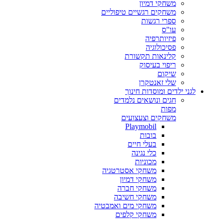
משחקי דמיון
משחקים רגשיים טיפוליים
ספרי רגשות
עו"ס
פיזיותרפיה
פסיכולוגיה
קלינאות תקשורת
ריפוי בעיסוק
שיקום
שלי זאנטקרן
לגני ילדים ומוסדות חינוך
חגים ונושאים נלמדים
מפות
משחקים וצעצועים
Playmobil
בובות
בעלי חיים
כלי נגינה
מכוניות
משחקי אסטרטגיה
משחקי דמיון
משחקי חברה
משחקי חשיבה
משחקי מים ואמבטיה
משחקי קלפים