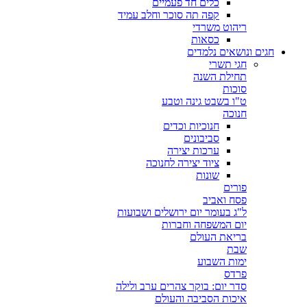
כלים חד פעמיים
קפה תה סוכר וחלב עמיד
ריהוט משרדי
כסאות
חגים ונושאים נלמדים
חגי תשרי
תחילת השנה
סוכות
ט"ו בשבט גינה וטבע
חנוכה
חנוכיות וכדים
סביבונים
ערכות יצירה
ציוד יצירה לחנוכה
שונות
פורים
פסח ואביב
ל"ג בעומר יום ירושלים ושבועות
יום המשפחה וחברות
בריאת העולם
שבת
ימות השבוע
פרדס
סדר יום: בוקר צהרים ערב ולילה
איכות הסביבה והעולם