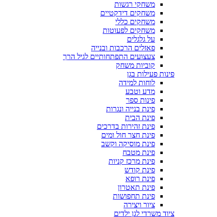
משחקי רגשות
משחקים דידקטיים
משחקים כללי
משחקים לפעוטות
על גלגלים
פאזלים הרכבות ובנייה
צעצועים התפתחותיים לגיל הרך
קוביות משחק
פינות פעילות בגן
לוחות למידה
מדע וטבע
פינות ספר
פינת בנייה ונגרות
פינת הבית
פינת זהירות בדרכים
פינת חצר חול ומים
פינת מוסיקה וקשב
פינת מטבח
פינת מרכז קניות
פינת קודש
פינת רופא
פינת תאטרון
פינת תחפושות
ציור ויצירה
ציוד משרדי לגן ילדים