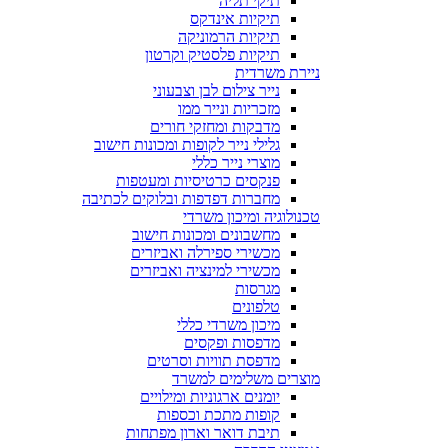
תיקי תליה
תיקיות אינדקס
תיקיות הרמוניקה
תיקיות פלסטיק וקרטון
ניירת משרדית
נייר צילום לבן וצבעוני
מזכריות ונייר ממו
מדבקות ומחזקי חורים
גלילי נייר לקופות ומכונות חישוב
מוצרי נייר כללי
פנקסים כרטיסיות ומעטפות
מחברות דפדפות ובלוקים לכתיבה
טכנולוגיה ומיכון משרדי
מחשבונים ומכונות חישוב
מכשירי ספירלה ואביזרים
מכשירי למינציה ואביזרים
מגרסות
טלפונים
מיכון משרדי כללי
מדפסות ופקסים
מדפסת תוויות וסרטים
מוצרים משלימים למשרד
יומנים ארגוניות ומילויים
קופות מתכת וכספות
תיבת דואר וארון מפתחות