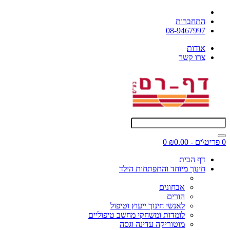
התחברות
08-9467997
אודות
צרו קשר
0 פריט\ים - ₪0.00
0
דף הבית
חינוך מיוחד והתפתחות הילד
אבחונים
הורים
לאנשי חינוך ייעוץ וטיפול
לומדות ומשחקי מחשב טיפוליים
מוטוריקה עדינה וגסה