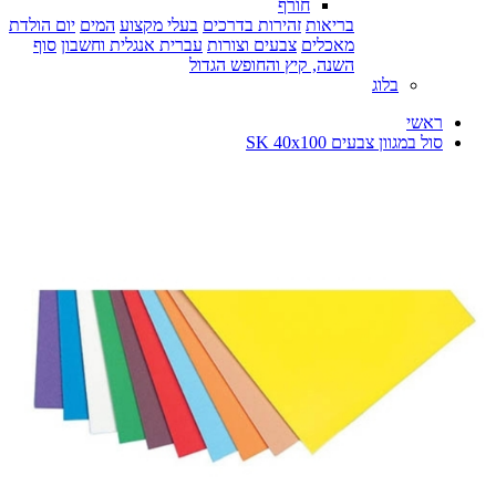
חורף
בריאות
זהירות בדרכים
בעלי מקצוע
המים
יום הולדת
מאכלים
צבעים וצורות
עברית אנגלית וחשבון
סוף
השנה, קיץ והחופש הגדול
בלוג
ראשי
סול במגוון צבעים SK 40x100