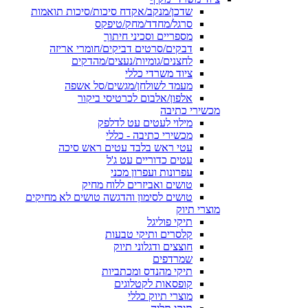
שדכן/מנקב/אקדח סיכות/סיכות תואמות
סרגל/מחדד/מחק/טיפקס
מספריים וסכיני חיתוך
דבקים/סרטים דביקים/חומרי אריזה
לחצנים/גומיות/נעצים/מהדקים
ציוד משרדי כללי
מעמד לשולחן/מגשים/סל אשפה
אלפון/אלבום לכרטיסי ביקור
מכשירי כתיבה
מילוי לעטים עט לדלפק
מכשירי כתיבה - כללי
עטי ראש בלבד עטים ראש סיכה
עטים כדוריים עט ג'ל
עפרונות ועפרון מכני
טושים ואביזרים ללוח מחיק
טושים לסימון והדגשה טושים לא מחיקים
מוצרי תיוק
תיקי פוליגל
קלסרים ותיקי טבעות
חוצצים ודגלוני תיוק
שמרדפים
תיקי מהנדס ומכתביות
קופסאות לקטלוגים
מוצרי תיוק כללי