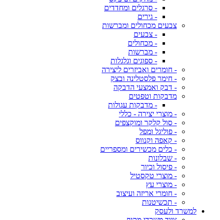
- סרגלים ומחדדים
- גירים
צבעים מכחולים ומברשות
- צבעים
- מכחולים
- מברשות
- ספוגים וגלגלות
- חומרים ואביזרים ליצירה
- חימר פלסטלינה ובצק
- דבק ואמצעי הדבקה
מדבקות וטפטים
- מדבקות עגולות
- מוצרי יצירה - כללי
- סול קלקר ומוקצפים
- פוליגל ומפל
- קאפה וקנווס
- כלים מכשירים ומספריים
- שבלונות
- פיסול וכיור
- מוצרי טקסטיל
- מוצרי עץ
- חומרי אריזה ועיצוב
- תכשיטנות
למשרד ולעסק
ציוד משרדי מקיף