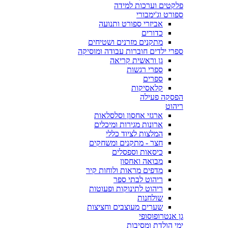
פלקטים וערכות למידה
ספורט וג'ימבורי
אביזרי ספורט ותנועה
כדורים
מתקנים מזרנים ושטיחים
ספרי ילדים חוברות עבודה ומוסיקה
גן וראשית קריאה
ספרי רגשות
ספרים
קלאסיקות
הפסקה פעילה
ריהוט
ארגזי אחסון וסלסלאות
ארונות מגירות ומיכלים
המלצות לציוד כללי
חצר - מתקנים ומשחקים
כיסאות וספסלים
מבואה ואחסון
מדפים מראות ולוחות קיר
ריהוט לבתי ספר
ריהוט לתינוקות ופעוטות
שולחנות
שערים מעוצבים וחציצות
גן אנטרופוסופי
ימי הולדת ומסיבות