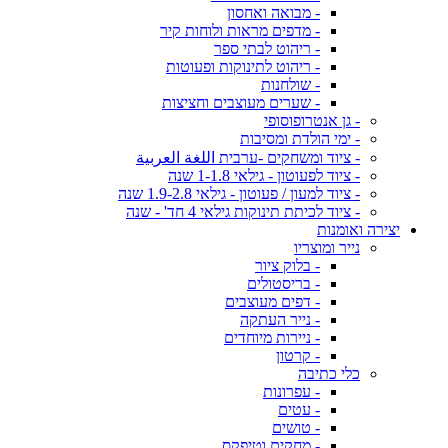
- מבואה ואחסון
- מדפים מראות ולוחות קיר
- ריהוט לבתי ספר
- ריהוט לתינוקות ופעוטות
- שולחנות
- שערים מעוצבים וחציצות
- גן אנטרופוסופי
- ימי הולדת ומסיבות
- ציוד ומשחקים -ערבית اللغة العربية
- ציוד לפעוטון - גילאי 1-1.8 שנה
- ציוד למעון / פעוטון - גילאי 1.9-2.8 שנה
- ציוד לכיתת תינוקות גילאי 4 חד' - שנה
יצירה ואומנות
נייר ומוצריו
- בלוק ציור
- בריסטולים
- דפים מעוצבים
- נייר העתקה
- ניירות מיוחדים
- קרטון
כלי כתיבה
- עפרונות
- עטים
- טושים
- מחקים וטיפקס