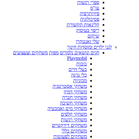
ספרי רגשות
עו"ס
פיזיותרפיה
פסיכולוגיה
קלינאות תקשורת
ריפוי בעיסוק
שיקום
שלי זאנטקרן
לגני ילדים ומוסדות חינוך
חגים ונושאים נלמדים
מפות
משחקים וצעצועים
Playmobil
בובות
בעלי חיים
כלי נגינה
מכוניות
משחקי אסטרטגיה
משחקי דמיון
משחקי חברה
משחקי חשיבה
משחקי מים ואמבטיה
משחקי קלפים
משחקי רגשות
משחקים דידקטיים
משחקים כללי
משחקים לפעוטות