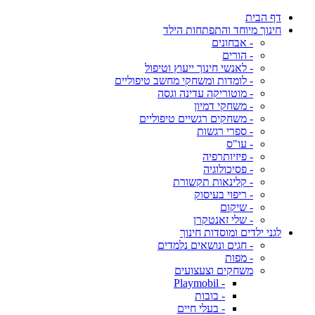
דף הבית
חינוך מיוחד והתפתחות הילד
- אבחונים
- הורים
- לאנשי חינוך ייעוץ וטיפול
- לומדות ומשחקי מחשב טיפוליים
- מוטוריקה עדינה וגסה
- משחקי דמיון
- משחקים רגשיים טיפוליים
- ספרי רגשות
- עו"ס
- פיזיותרפיה
- פסיכולוגיה
- קלינאות תקשורת
- ריפוי בעיסוק
- שיקום
- שלי זאנטקרן
לגני ילדים ומוסדות חינוך
- חגים ונושאים נלמדים
- מפות
משחקים וצעצועים
- Playmobil
- בובות
- בעלי חיים