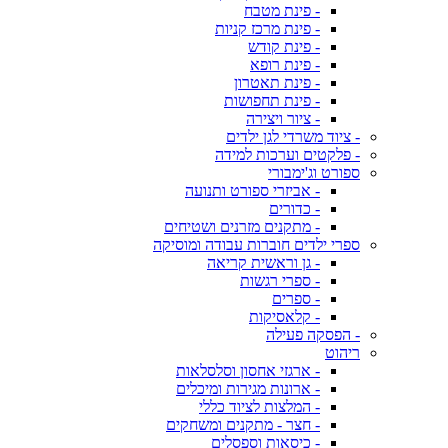
- פינת מטבח
- פינת מרכז קניות
- פינת קודש
- פינת רופא
- פינת תאטרון
- פינת תחפושות
- ציור ויצירה
- ציוד משרדי לגן ילדים
- פלקטים וערכות למידה
ספורט וג'ימבורי
- אביזרי ספורט ותנועה
- כדורים
- מתקנים מזרנים ושטיחים
ספרי ילדים חוברות עבודה ומוסיקה
- גן וראשית קריאה
- ספרי רגשות
- ספרים
- קלאסיקות
- הפסקה פעילה
ריהוט
- ארגזי אחסון וסלסלאות
- ארונות מגירות ומיכלים
- המלצות לציוד כללי
- חצר - מתקנים ומשחקים
- כיסאות וספסלים