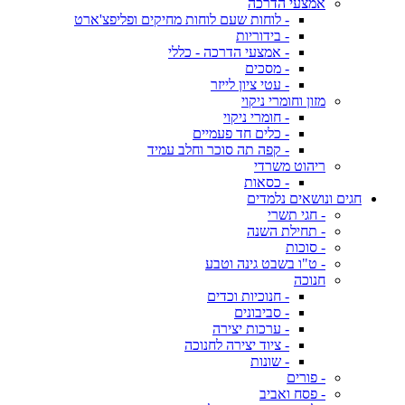
אמצעי הדרכה
- לוחות שעם לוחות מחיקים ופליפצ'ארט
- בידוריות
- אמצעי הדרכה - כללי
- מסכים
- עטי ציון לייזר
מזון וחומרי ניקוי
- חומרי ניקוי
- כלים חד פעמיים
- קפה תה סוכר וחלב עמיד
ריהוט משרדי
- כסאות
חגים ונושאים נלמדים
- חגי תשרי
- תחילת השנה
- סוכות
- ט"ו בשבט גינה וטבע
חנוכה
- חנוכיות וכדים
- סביבונים
- ערכות יצירה
- ציוד יצירה לחנוכה
- שונות
- פורים
- פסח ואביב