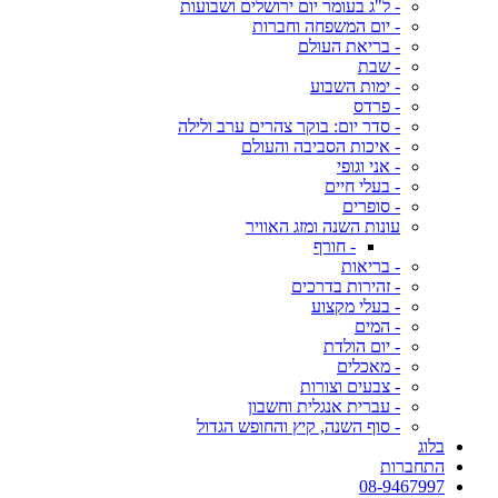
- ל"ג בעומר יום ירושלים ושבועות
- יום המשפחה וחברות
- בריאת העולם
- שבת
- ימות השבוע
- פרדס
- סדר יום: בוקר צהרים ערב ולילה
- איכות הסביבה והעולם
- אני וגופי
- בעלי חיים
- סופרים
עונות השנה ומזג האוויר
- חורף
- בריאות
- זהירות בדרכים
- בעלי מקצוע
- המים
- יום הולדת
- מאכלים
- צבעים וצורות
- עברית אנגלית וחשבון
- סוף השנה, קיץ והחופש הגדול
בלוג
התחברות
08-9467997