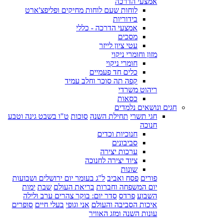
אמצעי הדרכה
לוחות שעם לוחות מחיקים ופליפצ'ארט
בידוריות
אמצעי הדרכה - כללי
מסכים
עטי ציון לייזר
מזון וחומרי ניקוי
חומרי ניקוי
כלים חד פעמיים
קפה תה סוכר וחלב עמיד
ריהוט משרדי
כסאות
חגים ונושאים נלמדים
חגי תשרי
תחילת השנה
סוכות
ט"ו בשבט גינה וטבע
חנוכה
חנוכיות וכדים
סביבונים
ערכות יצירה
ציוד יצירה לחנוכה
שונות
פורים
פסח ואביב
ל"ג בעומר יום ירושלים ושבועות
יום המשפחה וחברות
בריאת העולם
שבת
ימות
השבוע
פרדס
סדר יום: בוקר צהרים ערב ולילה
איכות הסביבה והעולם
אני וגופי
בעלי חיים
סופרים
עונות השנה ומזג האוויר