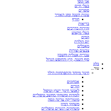
אני וגופי
בעלי חיים
סופרים
עונות השנה ומזג האוויר
חורף
בריאות
זהירות בדרכים
בעלי מקצוע
המים
יום הולדת
מאכלים
צבעים וצורות
עברית אנגלית וחשבון
סוף השנה, קיץ והחופש הגדול
בלוג
עוד...
חינוך מיוחד והתפתחות הילד
אבחונים
הורים
לאנשי חינוך ייעוץ וטיפול
לומדות ומשחקי מחשב טיפוליים
מוטוריקה עדינה וגסה
משחקי דמיון
משחקים רגשיים טיפוליים