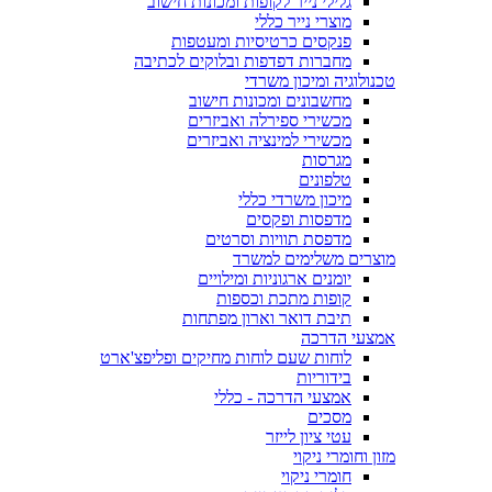
גלילי נייר לקופות ומכונות חישוב
מוצרי נייר כללי
פנקסים כרטיסיות ומעטפות
מחברות דפדפות ובלוקים לכתיבה
טכנולוגיה ומיכון משרדי
מחשבונים ומכונות חישוב
מכשירי ספירלה ואביזרים
מכשירי למינציה ואביזרים
מגרסות
טלפונים
מיכון משרדי כללי
מדפסות ופקסים
מדפסת תוויות וסרטים
מוצרים משלימים למשרד
יומנים ארגוניות ומילויים
קופות מתכת וכספות
תיבת דואר וארון מפתחות
אמצעי הדרכה
לוחות שעם לוחות מחיקים ופליפצ'ארט
בידוריות
אמצעי הדרכה - כללי
מסכים
עטי ציון לייזר
מזון וחומרי ניקוי
חומרי ניקוי