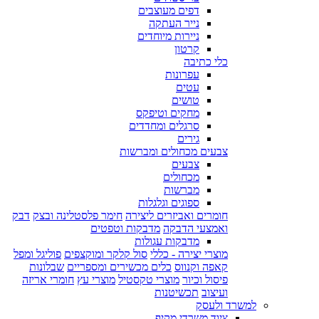
דפים מעוצבים
נייר העתקה
ניירות מיוחדים
קרטון
כלי כתיבה
עפרונות
עטים
טושים
מחקים וטיפקס
סרגלים ומחדדים
גירים
צבעים מכחולים ומברשות
צבעים
מכחולים
מברשות
ספוגים וגלגלות
חומרים ואביזרים ליצירה
חימר פלסטלינה ובצק
דבק
ואמצעי הדבקה
מדבקות וטפטים
מדבקות עגולות
מוצרי יצירה - כללי
סול קלקר ומוקצפים
פוליגל ומפל
קאפה וקנווס
כלים מכשירים ומספריים
שבלונות
פיסול וכיור
מוצרי טקסטיל
מוצרי עץ
חומרי אריזה
ועיצוב
תכשיטנות
למשרד ולעסק
ציוד משרדי מקיף