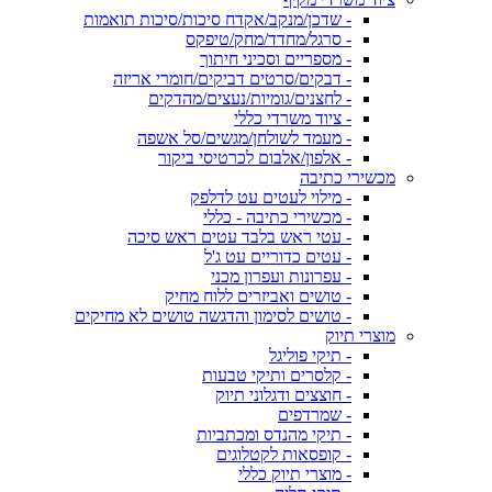
- שדכן/מנקב/אקדח סיכות/סיכות תואמות
- סרגל/מחדד/מחק/טיפקס
- מספריים וסכיני חיתוך
- דבקים/סרטים דביקים/חומרי אריזה
- לחצנים/גומיות/נעצים/מהדקים
- ציוד משרדי כללי
- מעמד לשולחן/מגשים/סל אשפה
- אלפון/אלבום לכרטיסי ביקור
מכשירי כתיבה
- מילוי לעטים עט לדלפק
- מכשירי כתיבה - כללי
- עטי ראש בלבד עטים ראש סיכה
- עטים כדוריים עט ג'ל
- עפרונות ועפרון מכני
- טושים ואביזרים ללוח מחיק
- טושים לסימון והדגשה טושים לא מחיקים
מוצרי תיוק
- תיקי פוליגל
- קלסרים ותיקי טבעות
- חוצצים ודגלוני תיוק
- שמרדפים
- תיקי מהנדס ומכתביות
- קופסאות לקטלוגים
- מוצרי תיוק כללי