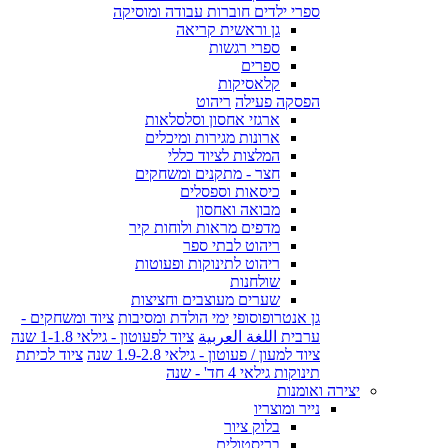
ספרי ילדים חוברות עבודה ומוסיקה
גן וראשית קריאה
ספרי רגשות
ספרים
קלאסיקות
הפסקה פעילה
ריהוט
ארגזי אחסון וסלסלאות
ארונות מגירות ומיכלים
המלצות לציוד כללי
חצר - מתקנים ומשחקים
כיסאות וספסלים
מבואה ואחסון
מדפים מראות ולוחות קיר
ריהוט לבתי ספר
ריהוט לתינוקות ופעוטות
שולחנות
שערים מעוצבים וחציצות
גן אנטרופוסופי
ימי הולדת ומסיבות
ציוד ומשחקים -
ערבית اللغة العربية
ציוד לפעוטון - גילאי 1-1.8 שנה
ציוד למעון / פעוטון - גילאי 1.9-2.8 שנה
ציוד לכיתת
תינוקות גילאי 4 חד' - שנה
יצירה ואומנות
נייר ומוצריו
בלוק ציור
בריסטולים