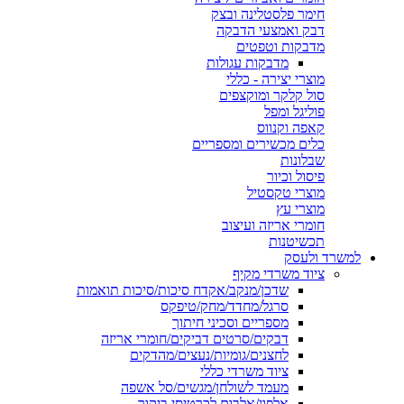
חימר פלסטלינה ובצק
דבק ואמצעי הדבקה
מדבקות וטפטים
מדבקות עגולות
מוצרי יצירה - כללי
סול קלקר ומוקצפים
פוליגל ומפל
קאפה וקנווס
כלים מכשירים ומספריים
שבלונות
פיסול וכיור
מוצרי טקסטיל
מוצרי עץ
חומרי אריזה ועיצוב
תכשיטנות
למשרד ולעסק
ציוד משרדי מקיף
שדכן/מנקב/אקדח סיכות/סיכות תואמות
סרגל/מחדד/מחק/טיפקס
מספריים וסכיני חיתוך
דבקים/סרטים דביקים/חומרי אריזה
לחצנים/גומיות/נעצים/מהדקים
ציוד משרדי כללי
מעמד לשולחן/מגשים/סל אשפה
אלפון/אלבום לכרטיסי ביקור