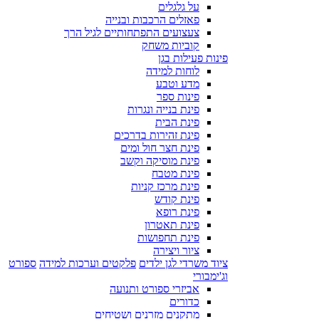
על גלגלים
פאזלים הרכבות ובנייה
צעצועים התפתחותיים לגיל הרך
קוביות משחק
פינות פעילות בגן
לוחות למידה
מדע וטבע
פינות ספר
פינת בנייה ונגרות
פינת הבית
פינת זהירות בדרכים
פינת חצר חול ומים
פינת מוסיקה וקשב
פינת מטבח
פינת מרכז קניות
פינת קודש
פינת רופא
פינת תאטרון
פינת תחפושות
ציור ויצירה
ציוד משרדי לגן ילדים
פלקטים וערכות למידה
ספורט
וג'ימבורי
אביזרי ספורט ותנועה
כדורים
מתקנים מזרנים ושטיחים