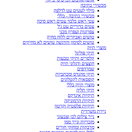
מכשירי כתיבה
מילוי לעטים עט לדלפק
מכשירי כתיבה - כללי
עטי ראש בלבד עטים ראש סיכה
עטים כדוריים עט ג'ל
עפרונות ועפרון מכני
טושים ואביזרים ללוח מחיק
טושים לסימון והדגשה טושים לא מחיקים
מוצרי תיוק
תיקי פוליגל
קלסרים ותיקי טבעות
חוצצים ודגלוני תיוק
שמרדפים
תיקי מהנדס ומכתביות
קופסאות לקטלוגים
מוצרי תיוק כללי
תיקי תליה
תיקיות אינדקס
תיקיות הרמוניקה
תיקיות פלסטיק וקרטון
ניירת משרדית
נייר צילום לבן וצבעוני
מזכריות ונייר ממו
מדבקות ומחזקי חורים