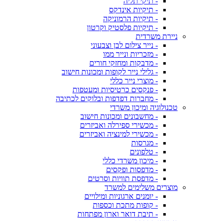
- תיקי תליה
- תיקיות אינדקס
- תיקיות הרמוניקה
- תיקיות פלסטיק וקרטון
ניירת משרדית
- נייר צילום לבן וצבעוני
- מזכריות ונייר ממו
- מדבקות ומחזקי חורים
- גלילי נייר לקופות ומכונות חישוב
- מוצרי נייר כללי
- פנקסים כרטיסיות ומעטפות
- מחברות דפדפות ובלוקים לכתיבה
טכנולוגיה ומיכון משרדי
- מחשבונים ומכונות חישוב
- מכשירי ספירלה ואביזרים
- מכשירי למינציה ואביזרים
- מגרסות
- טלפונים
- מיכון משרדי כללי
- מדפסות ופקסים
- מדפסת תוויות וסרטים
מוצרים משלימים למשרד
- יומנים ארגוניות ומילויים
- קופות מתכת וכספות
- תיבת דואר וארון מפתחות