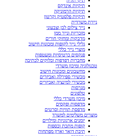
תיקי תליה
תיקיות אינדקס
תיקיות הרמוניקה
תיקיות פלסטיק וקרטון
ניירת משרדית
נייר צילום לבן וצבעוני
מזכריות ונייר ממו
מדבקות ומחזקי חורים
גלילי נייר לקופות ומכונות חישוב
מוצרי נייר כללי
פנקסים כרטיסיות ומעטפות
מחברות דפדפות ובלוקים לכתיבה
טכנולוגיה ומיכון משרדי
מחשבונים ומכונות חישוב
מכשירי ספירלה ואביזרים
מכשירי למינציה ואביזרים
מגרסות
טלפונים
מיכון משרדי כללי
מדפסות ופקסים
מדפסת תוויות וסרטים
מוצרים משלימים למשרד
יומנים ארגוניות ומילויים
קופות מתכת וכספות
תיבת דואר וארון מפתחות