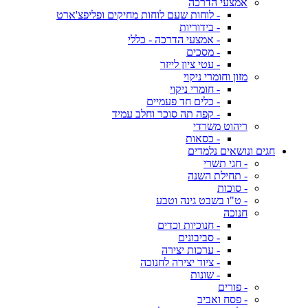
אמצעי הדרכה
- לוחות שעם לוחות מחיקים ופליפצ'ארט
- בידוריות
- אמצעי הדרכה - כללי
- מסכים
- עטי ציון לייזר
מזון וחומרי ניקוי
- חומרי ניקוי
- כלים חד פעמיים
- קפה תה סוכר וחלב עמיד
ריהוט משרדי
- כסאות
חגים ונושאים נלמדים
- חגי תשרי
- תחילת השנה
- סוכות
- ט"ו בשבט גינה וטבע
חנוכה
- חנוכיות וכדים
- סביבונים
- ערכות יצירה
- ציוד יצירה לחנוכה
- שונות
- פורים
- פסח ואביב