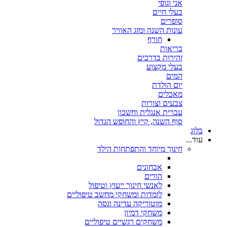
אני וגופי
בעלי חיים
סופרים
עונות השנה ומזג האוויר
חורף
בריאות
זהירות בדרכים
בעלי מקצוע
המים
יום הולדת
מאכלים
צבעים וצורות
עברית אנגלית וחשבון
סוף השנה, קיץ והחופש הגדול
בלוג
עוד...
חינוך מיוחד והתפתחות הילד
אבחונים
הורים
לאנשי חינוך ייעוץ וטיפול
לומדות ומשחקי מחשב טיפוליים
מוטוריקה עדינה וגסה
משחקי דמיון
משחקים רגשיים טיפוליים