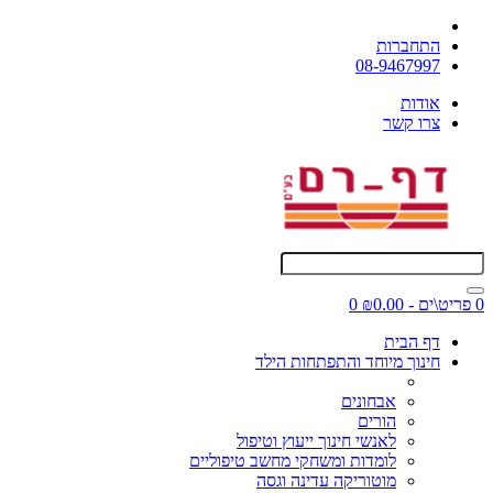
התחברות
08-9467997
אודות
צרו קשר
0 פריט\ים - ₪0.00
0
דף הבית
חינוך מיוחד והתפתחות הילד
אבחונים
הורים
לאנשי חינוך ייעוץ וטיפול
לומדות ומשחקי מחשב טיפוליים
מוטוריקה עדינה וגסה