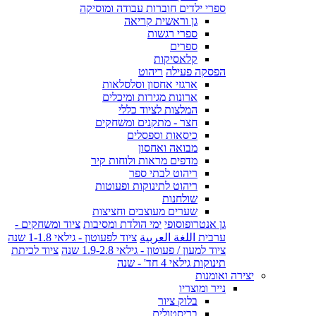
ספרי ילדים חוברות עבודה ומוסיקה
גן וראשית קריאה
ספרי רגשות
ספרים
קלאסיקות
הפסקה פעילה
ריהוט
ארגזי אחסון וסלסלאות
ארונות מגירות ומיכלים
המלצות לציוד כללי
חצר - מתקנים ומשחקים
כיסאות וספסלים
מבואה ואחסון
מדפים מראות ולוחות קיר
ריהוט לבתי ספר
ריהוט לתינוקות ופעוטות
שולחנות
שערים מעוצבים וחציצות
גן אנטרופוסופי
ימי הולדת ומסיבות
ציוד ומשחקים -
ערבית اللغة العربية
ציוד לפעוטון - גילאי 1-1.8 שנה
ציוד למעון / פעוטון - גילאי 1.9-2.8 שנה
ציוד לכיתת
תינוקות גילאי 4 חד' - שנה
יצירה ואומנות
נייר ומוצריו
בלוק ציור
בריסטולים