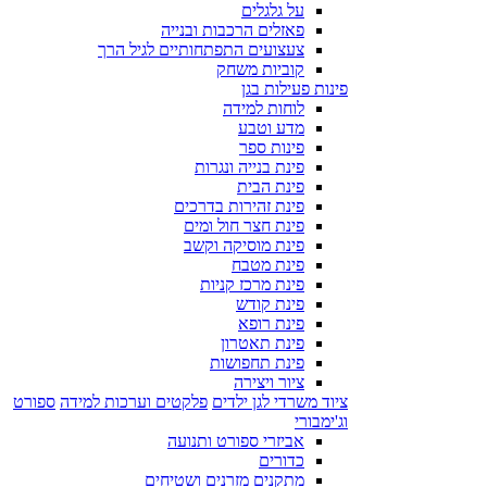
על גלגלים
פאזלים הרכבות ובנייה
צעצועים התפתחותיים לגיל הרך
קוביות משחק
פינות פעילות בגן
לוחות למידה
מדע וטבע
פינות ספר
פינת בנייה ונגרות
פינת הבית
פינת זהירות בדרכים
פינת חצר חול ומים
פינת מוסיקה וקשב
פינת מטבח
פינת מרכז קניות
פינת קודש
פינת רופא
פינת תאטרון
פינת תחפושות
ציור ויצירה
ציוד משרדי לגן ילדים
פלקטים וערכות למידה
ספורט
וג'ימבורי
אביזרי ספורט ותנועה
כדורים
מתקנים מזרנים ושטיחים