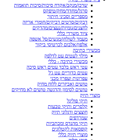
שדכן/מנקב/אקדח סיכות/סיכות תואמות
סרגל/מחדד/מחק/טיפקס
מספריים וסכיני חיתוך
דבקים/סרטים דביקים/חומרי אריזה
לחצנים/גומיות/נעצים/מהדקים
ציוד משרדי כללי
מעמד לשולחן/מגשים/סל אשפה
אלפון/אלבום לכרטיסי ביקור
מכשירי כתיבה
מילוי לעטים עט לדלפק
מכשירי כתיבה - כללי
עטי ראש בלבד עטים ראש סיכה
עטים כדוריים עט ג'ל
עפרונות ועפרון מכני
טושים ואביזרים ללוח מחיק
טושים לסימון והדגשה טושים לא מחיקים
מוצרי תיוק
תיקי פוליגל
קלסרים ותיקי טבעות
חוצצים ודגלוני תיוק
שמרדפים
תיקי מהנדס ומכתביות
קופסאות לקטלוגים
מוצרי תיוק כללי