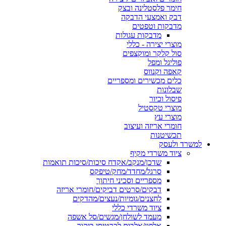
חימר פלסטלינה ובצק
דבק ואמצעי הדבקה
מדבקות וטפטים
מדבקות עגולות
מוצרי יצירה - כללי
סול קלקר ומוקצפים
פוליגל ומפל
קאפה וקנווס
כלים מכשירים ומספריים
שבלונות
פיסול וכיור
מוצרי טקסטיל
מוצרי עץ
חומרי אריזה ועיצוב
תכשיטנות
למשרד ולעסק
ציוד משרדי מקיף
שדכן/מנקב/אקדח סיכות/סיכות תואמות
סרגל/מחדד/מחק/טיפקס
מספריים וסכיני חיתוך
דבקים/סרטים דביקים/חומרי אריזה
לחצנים/גומיות/נעצים/מהדקים
ציוד משרדי כללי
מעמד לשולחן/מגשים/סל אשפה
אלפון/אלבום לכרטיסי ביקור