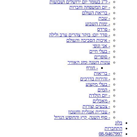
- ל"ג בעומר יום ירושלים ושבועות
- יום המשפחה וחברות
- בריאת העולם
- שבת
- ימות השבוע
- פרדס
- סדר יום: בוקר צהרים ערב ולילה
- איכות הסביבה והעולם
- אני וגופי
- בעלי חיים
- סופרים
עונות השנה ומזג האוויר
- חורף
- בריאות
- זהירות בדרכים
- בעלי מקצוע
- המים
- יום הולדת
- מאכלים
- צבעים וצורות
- עברית אנגלית וחשבון
- סוף השנה, קיץ והחופש הגדול
בלוג
התחברות
08-9467997