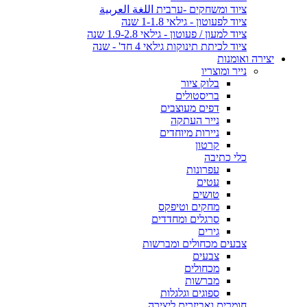
ציוד ומשחקים -ערבית اللغة العربية
ציוד לפעוטון - גילאי 1-1.8 שנה
ציוד למעון / פעוטון - גילאי 1.9-2.8 שנה
ציוד לכיתת תינוקות גילאי 4 חד' - שנה
יצירה ואומנות
נייר ומוצריו
בלוק ציור
בריסטולים
דפים מעוצבים
נייר העתקה
ניירות מיוחדים
קרטון
כלי כתיבה
עפרונות
עטים
טושים
מחקים וטיפקס
סרגלים ומחדדים
גירים
צבעים מכחולים ומברשות
צבעים
מכחולים
מברשות
ספוגים וגלגלות
חומרים ואביזרים ליצירה