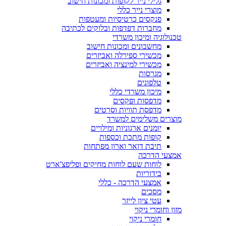
גלילי נייר לקופות ומכונות חישוב
מוצרי נייר כללי
פנקסים כרטיסיות ומעטפות
מחברות דפדפות ובלוקים לכתיבה
טכנולוגיה ומיכון משרדי
מחשבונים ומכונות חישוב
מכשירי ספירלה ואביזרים
מכשירי למינציה ואביזרים
מגרסות
טלפונים
מיכון משרדי כללי
מדפסות ופקסים
מדפסת תוויות וסרטים
מוצרים משלימים למשרד
יומנים ארגוניות ומילויים
קופות מתכת וכספות
תיבת דואר וארון מפתחות
אמצעי הדרכה
לוחות שעם לוחות מחיקים ופליפצ'ארט
בידוריות
אמצעי הדרכה - כללי
מסכים
עטי ציון לייזר
מזון וחומרי ניקוי
חומרי ניקוי