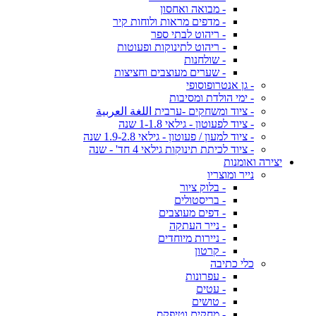
- מבואה ואחסון
- מדפים מראות ולוחות קיר
- ריהוט לבתי ספר
- ריהוט לתינוקות ופעוטות
- שולחנות
- שערים מעוצבים וחציצות
- גן אנטרופוסופי
- ימי הולדת ומסיבות
- ציוד ומשחקים -ערבית اللغة العربية
- ציוד לפעוטון - גילאי 1-1.8 שנה
- ציוד למעון / פעוטון - גילאי 1.9-2.8 שנה
- ציוד לכיתת תינוקות גילאי 4 חד' - שנה
יצירה ואומנות
נייר ומוצריו
- בלוק ציור
- בריסטולים
- דפים מעוצבים
- נייר העתקה
- ניירות מיוחדים
- קרטון
כלי כתיבה
- עפרונות
- עטים
- טושים
- מחקים וטיפקס