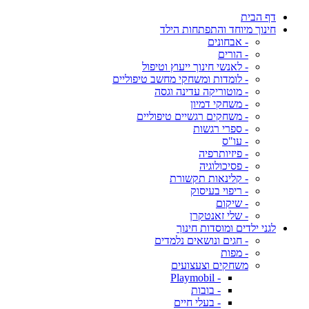
דף הבית
חינוך מיוחד והתפתחות הילד
- אבחונים
- הורים
- לאנשי חינוך ייעוץ וטיפול
- לומדות ומשחקי מחשב טיפוליים
- מוטוריקה עדינה וגסה
- משחקי דמיון
- משחקים רגשיים טיפוליים
- ספרי רגשות
- עו"ס
- פיזיותרפיה
- פסיכולוגיה
- קלינאות תקשורת
- ריפוי בעיסוק
- שיקום
- שלי זאנטקרן
לגני ילדים ומוסדות חינוך
- חגים ונושאים נלמדים
- מפות
משחקים וצעצועים
- Playmobil
- בובות
- בעלי חיים