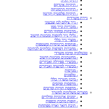
- תיקי תליה
- תיקיות אינדקס
- תיקיות הרמוניקה
- תיקיות פלסטיק וקרטון
ניירת משרדית
- נייר צילום לבן וצבעוני
- מזכריות ונייר ממו
- מדבקות ומחזקי חורים
- גלילי נייר לקופות ומכונות חישוב
- מוצרי נייר כללי
- פנקסים כרטיסיות ומעטפות
- מחברות דפדפות ובלוקים לכתיבה
טכנולוגיה ומיכון משרדי
- מחשבונים ומכונות חישוב
- מכשירי ספירלה ואביזרים
- מכשירי למינציה ואביזרים
- מגרסות
- טלפונים
- מיכון משרדי כללי
- מדפסות ופקסים
- מדפסת תוויות וסרטים
מוצרים משלימים למשרד
- יומנים ארגוניות ומילויים
- קופות מתכת וכספות
- תיבת דואר וארון מפתחות