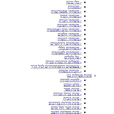
- כלי נגינה
- מכוניות
- משחקי אסטרטגיה
- משחקי דמיון
- משחקי חברה
- משחקי חשיבה
- משחקי מים ואמבטיה
- משחקי קלפים
- משחקי רגשות
- משחקים דידקטיים
- משחקים כללי
- משחקים לפעוטות
- על גלגלים
- פאזלים הרכבות ובנייה
- צעצועים התפתחותיים לגיל הרך
- קוביות משחק
פינות פעילות בגן
- לוחות למידה
- מדע וטבע
- פינות ספר
- פינת בנייה ונגרות
- פינת הבית
- פינת זהירות בדרכים
- פינת חצר חול ומים
- פינת מוסיקה וקשב