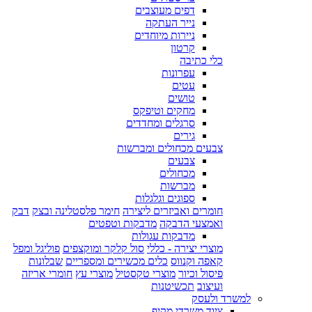
דפים מעוצבים
נייר העתקה
ניירות מיוחדים
קרטון
כלי כתיבה
עפרונות
עטים
טושים
מחקים וטיפקס
סרגלים ומחדדים
גירים
צבעים מכחולים ומברשות
צבעים
מכחולים
מברשות
ספוגים וגלגלות
חומרים ואביזרים ליצירה
חימר פלסטלינה ובצק
דבק
ואמצעי הדבקה
מדבקות וטפטים
מדבקות עגולות
מוצרי יצירה - כללי
סול קלקר ומוקצפים
פוליגל ומפל
קאפה וקנווס
כלים מכשירים ומספריים
שבלונות
פיסול וכיור
מוצרי טקסטיל
מוצרי עץ
חומרי אריזה
ועיצוב
תכשיטנות
למשרד ולעסק
ציוד משרדי מקיף