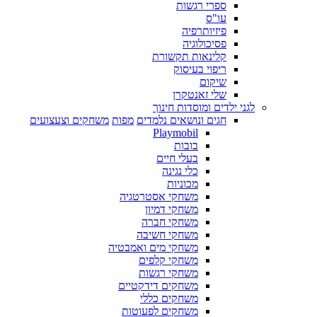
ספרי רגשות
עו"ס
פיזיותרפיה
פסיכולוגיה
קלינאות תקשורת
ריפוי בעיסוק
שיקום
שלי זאנטקרן
לגני ילדים ומוסדות חינוך
חגים ונושאים נלמדים
מפות
משחקים וצעצועים
Playmobil
בובות
בעלי חיים
כלי נגינה
מכוניות
משחקי אסטרטגיה
משחקי דמיון
משחקי חברה
משחקי חשיבה
משחקי מים ואמבטיה
משחקי קלפים
משחקי רגשות
משחקים דידקטיים
משחקים כללי
משחקים לפעוטות