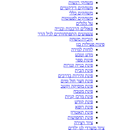
משחקי רגשות
משחקים דידקטיים
משחקים כללי
משחקים לפעוטות
על גלגלים
פאזלים הרכבות ובנייה
צעצועים התפתחותיים לגיל הרך
קוביות משחק
פינות פעילות בגן
לוחות למידה
מדע וטבע
פינות ספר
פינת בנייה ונגרות
פינת הבית
פינת זהירות בדרכים
פינת חצר חול ומים
פינת מוסיקה וקשב
פינת מטבח
פינת מרכז קניות
פינת קודש
פינת רופא
פינת תאטרון
פינת תחפושות
ציור ויצירה
ציוד משרדי לגן ילדים