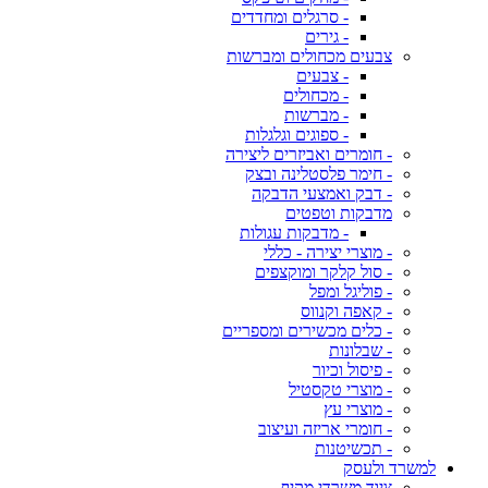
- סרגלים ומחדדים
- גירים
צבעים מכחולים ומברשות
- צבעים
- מכחולים
- מברשות
- ספוגים וגלגלות
- חומרים ואביזרים ליצירה
- חימר פלסטלינה ובצק
- דבק ואמצעי הדבקה
מדבקות וטפטים
- מדבקות עגולות
- מוצרי יצירה - כללי
- סול קלקר ומוקצפים
- פוליגל ומפל
- קאפה וקנווס
- כלים מכשירים ומספריים
- שבלונות
- פיסול וכיור
- מוצרי טקסטיל
- מוצרי עץ
- חומרי אריזה ועיצוב
- תכשיטנות
למשרד ולעסק
ציוד משרדי מקיף