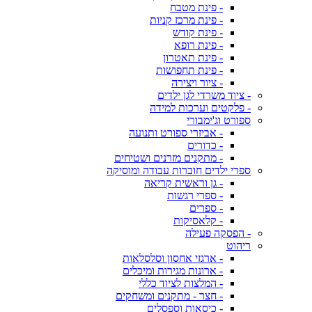
- פינת מטבח
- פינת מרכז קניות
- פינת קודש
- פינת רופא
- פינת תאטרון
- פינת תחפושות
- ציור ויצירה
- ציוד משרדי לגן ילדים
- פלקטים וערכות למידה
ספורט וג'ימבורי
- אביזרי ספורט ותנועה
- כדורים
- מתקנים מזרנים ושטיחים
ספרי ילדים חוברות עבודה ומוסיקה
- גן וראשית קריאה
- ספרי רגשות
- ספרים
- קלאסיקות
- הפסקה פעילה
ריהוט
- ארגזי אחסון וסלסלאות
- ארונות מגירות ומיכלים
- המלצות לציוד כללי
- חצר - מתקנים ומשחקים
- כיסאות וספסלים