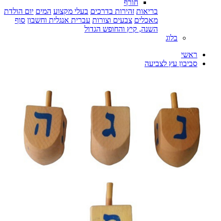
חורף
בריאות
זהירות בדרכים
בעלי מקצוע
המים
יום הולדת
מאכלים
צבעים וצורות
עברית אנגלית וחשבון
סוף
השנה, קיץ והחופש הגדול
בלוג
ראשי
סביבון עץ לצביעה