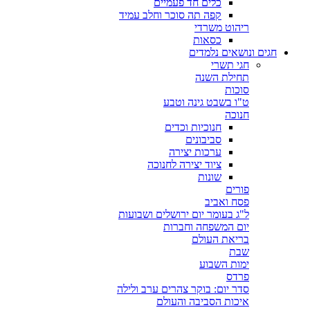
כלים חד פעמיים
קפה תה סוכר וחלב עמיד
ריהוט משרדי
כסאות
חגים ונושאים נלמדים
חגי תשרי
תחילת השנה
סוכות
ט"ו בשבט גינה וטבע
חנוכה
חנוכיות וכדים
סביבונים
ערכות יצירה
ציוד יצירה לחנוכה
שונות
פורים
פסח ואביב
ל"ג בעומר יום ירושלים ושבועות
יום המשפחה וחברות
בריאת העולם
שבת
ימות השבוע
פרדס
סדר יום: בוקר צהרים ערב ולילה
איכות הסביבה והעולם