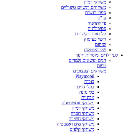
משחקי דמיון
משחקים רגשיים טיפוליים
ספרי רגשות
עו"ס
פיזיותרפיה
פסיכולוגיה
קלינאות תקשורת
ריפוי בעיסוק
שיקום
שלי זאנטקרן
לגני ילדים ומוסדות חינוך
חגים ונושאים נלמדים
מפות
משחקים וצעצועים
Playmobil
בובות
בעלי חיים
כלי נגינה
מכוניות
משחקי אסטרטגיה
משחקי דמיון
משחקי חברה
משחקי חשיבה
משחקי מים ואמבטיה
משחקי קלפים