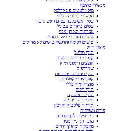
מכשירי כתיבה
מילוי לעטים עט לדלפק
מכשירי כתיבה - כללי
עטי ראש בלבד עטים ראש סיכה
עטים כדוריים עט ג'ל
עפרונות ועפרון מכני
טושים ואביזרים ללוח מחיק
טושים לסימון והדגשה טושים לא מחיקים
מוצרי תיוק
תיקי פוליגל
קלסרים ותיקי טבעות
חוצצים ודגלוני תיוק
שמרדפים
תיקי מהנדס ומכתביות
קופסאות לקטלוגים
מוצרי תיוק כללי
תיקי תליה
תיקיות אינדקס
תיקיות הרמוניקה
תיקיות פלסטיק וקרטון
ניירת משרדית
נייר צילום לבן וצבעוני
מזכריות ונייר ממו
מדבקות ומחזקי חורים