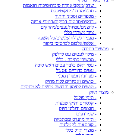
- שדכן/מנקב/אקדח סיכות/סיכות תואמות
- סרגל/מחדד/מחק/טיפקס
- מספריים וסכיני חיתוך
- דבקים/סרטים דביקים/חומרי אריזה
- לחצנים/גומיות/נעצים/מהדקים
- ציוד משרדי כללי
- מעמד לשולחן/מגשים/סל אשפה
- אלפון/אלבום לכרטיסי ביקור
מכשירי כתיבה
- מילוי לעטים עט לדלפק
- מכשירי כתיבה - כללי
- עטי ראש בלבד עטים ראש סיכה
- עטים כדוריים עט ג'ל
- עפרונות ועפרון מכני
- טושים ואביזרים ללוח מחיק
- טושים לסימון והדגשה טושים לא מחיקים
מוצרי תיוק
- תיקי פוליגל
- קלסרים ותיקי טבעות
- חוצצים ודגלוני תיוק
- שמרדפים
- תיקי מהנדס ומכתביות
- קופסאות לקטלוגים
- מוצרי תיוק כללי