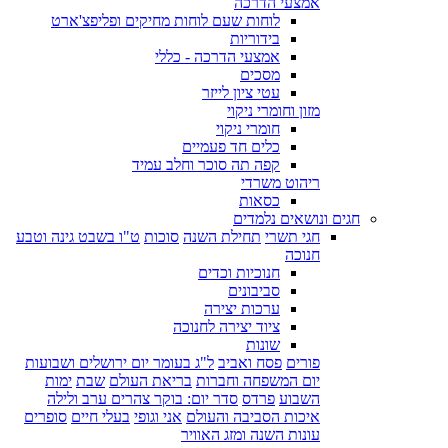
אמצעי הדרכה
לוחות שעם לוחות מחיקים ופליפצ'ארט
בידוריות
אמצעי הדרכה - כללי
מסכים
עטי ציון לייזר
מזון וחומרי ניקוי
חומרי ניקוי
כלים חד פעמיים
קפה תה סוכר וחלב עמיד
ריהוט משרדי
כסאות
חגים ונושאים נלמדים
חגי תשרי
תחילת השנה
סוכות
ט"ו בשבט גינה וטבע
חנוכה
חנוכיות וכדים
סביבונים
ערכות יצירה
ציוד יצירה לחנוכה
שונות
פורים
פסח ואביב
ל"ג בעומר יום ירושלים ושבועות
יום המשפחה וחברות
בריאת העולם
שבת
ימות
השבוע
פרדס
סדר יום: בוקר צהרים ערב ולילה
איכות הסביבה והעולם
אני וגופי
בעלי חיים
סופרים
עונות השנה ומזג האוויר