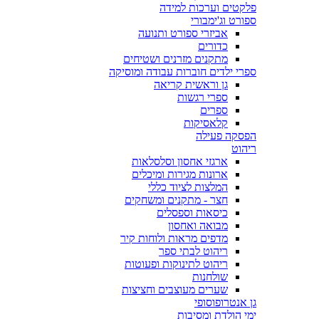
פלקטים וערכות למידה
ספורט וג'ימבורי
אביזרי ספורט ותנועה
כדורים
מתקנים מזרנים ושטיחים
ספרי ילדים חוברות עבודה ומוסיקה
גן וראשית קריאה
ספרי רגשות
ספרים
קלאסיקות
הפסקה פעילה
ריהוט
ארגזי אחסון וסלסלאות
ארונות מגירות ומיכלים
המלצות לציוד כללי
חצר - מתקנים ומשחקים
כיסאות וספסלים
מבואה ואחסון
מדפים מראות ולוחות קיר
ריהוט לבתי ספר
ריהוט לתינוקות ופעוטות
שולחנות
שערים מעוצבים וחציצות
גן אנטרופוסופי
ימי הולדת ומסיבות