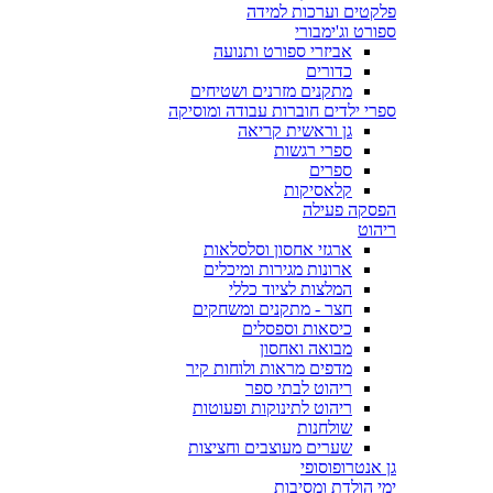
פלקטים וערכות למידה
ספורט וג'ימבורי
אביזרי ספורט ותנועה
כדורים
מתקנים מזרנים ושטיחים
ספרי ילדים חוברות עבודה ומוסיקה
גן וראשית קריאה
ספרי רגשות
ספרים
קלאסיקות
הפסקה פעילה
ריהוט
ארגזי אחסון וסלסלאות
ארונות מגירות ומיכלים
המלצות לציוד כללי
חצר - מתקנים ומשחקים
כיסאות וספסלים
מבואה ואחסון
מדפים מראות ולוחות קיר
ריהוט לבתי ספר
ריהוט לתינוקות ופעוטות
שולחנות
שערים מעוצבים וחציצות
גן אנטרופוסופי
ימי הולדת ומסיבות