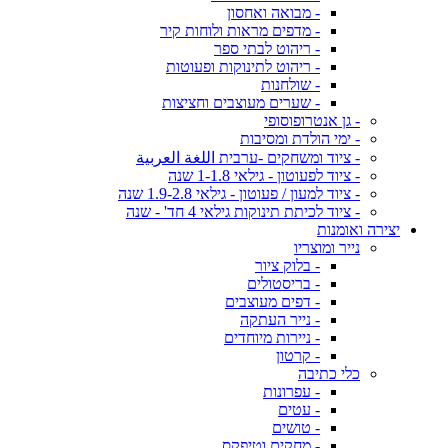
- מבואה ואחסון
- מדפים מראות ולוחות קיר
- ריהוט לבתי ספר
- ריהוט לתינוקות ופעוטות
- שולחנות
- שערים מעוצבים וחציצות
- גן אנטרופוסופי
- ימי הולדת ומסיבות
- ציוד ומשחקים -ערבית اللغة العربية
- ציוד לפעוטון - גילאי 1-1.8 שנה
- ציוד למעון / פעוטון - גילאי 1.9-2.8 שנה
- ציוד לכיתת תינוקות גילאי 4 חד' - שנה
יצירה ואומנות
נייר ומוצריו
- בלוק ציור
- בריסטולים
- דפים מעוצבים
- נייר העתקה
- ניירות מיוחדים
- קרטון
כלי כתיבה
- עפרונות
- עטים
- טושים
- מחקים וטיפקס