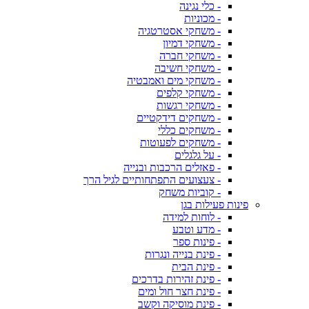
- כלי נגינה
- מכוניות
- משחקי אסטרטגיה
- משחקי דמיון
- משחקי חברה
- משחקי חשיבה
- משחקי מים ואמבטיה
- משחקי קלפים
- משחקי רגשות
- משחקים דידקטיים
- משחקים כללי
- משחקים לפעוטות
- על גלגלים
- פאזלים הרכבות ובנייה
- צעצועים התפתחותיים לגיל הרך
- קוביות משחק
פינות פעילות בגן
- לוחות למידה
- מדע וטבע
- פינות ספר
- פינת בנייה ונגרות
- פינת הבית
- פינת זהירות בדרכים
- פינת חצר חול ומים
- פינת מוסיקה וקשב