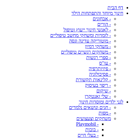
דף הבית
חינוך מיוחד והתפתחות הילד
- אבחונים
- הורים
- לאנשי חינוך ייעוץ וטיפול
- לומדות ומשחקי מחשב טיפוליים
- מוטוריקה עדינה וגסה
- משחקי דמיון
- משחקים רגשיים טיפוליים
- ספרי רגשות
- עו"ס
- פיזיותרפיה
- פסיכולוגיה
- קלינאות תקשורת
- ריפוי בעיסוק
- שיקום
- שלי זאנטקרן
לגני ילדים ומוסדות חינוך
- חגים ונושאים נלמדים
- מפות
משחקים וצעצועים
- Playmobil
- בובות
- בעלי חיים