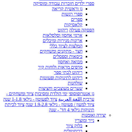
ספרי ילדים חוברות עבודה ומוסיקה
גן וראשית קריאה
ספרי רגשות
ספרים
קלאסיקות
הפסקה פעילה
ריהוט
ארגזי אחסון וסלסלאות
ארונות מגירות ומיכלים
המלצות לציוד כללי
חצר - מתקנים ומשחקים
כיסאות וספסלים
מבואה ואחסון
מדפים מראות ולוחות קיר
ריהוט לבתי ספר
ריהוט לתינוקות ופעוטות
שולחנות
שערים מעוצבים וחציצות
גן אנטרופוסופי
ימי הולדת ומסיבות
ציוד ומשחקים -
ערבית اللغة العربية
ציוד לפעוטון - גילאי 1-1.8 שנה
ציוד למעון / פעוטון - גילאי 1.9-2.8 שנה
ציוד לכיתת
תינוקות גילאי 4 חד' - שנה
יצירה ואומנות
נייר ומוצריו
בלוק ציור
בריסטולים