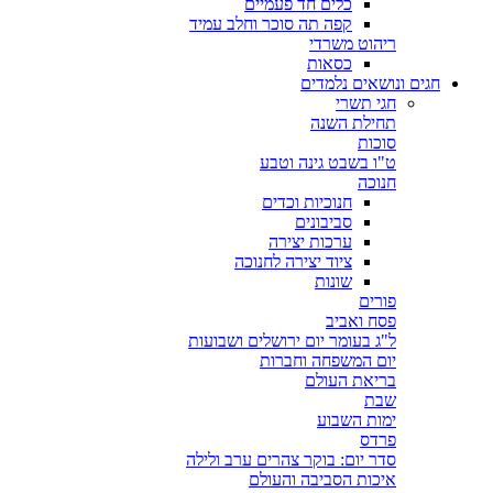
כלים חד פעמיים
קפה תה סוכר וחלב עמיד
ריהוט משרדי
כסאות
חגים ונושאים נלמדים
חגי תשרי
תחילת השנה
סוכות
ט"ו בשבט גינה וטבע
חנוכה
חנוכיות וכדים
סביבונים
ערכות יצירה
ציוד יצירה לחנוכה
שונות
פורים
פסח ואביב
ל"ג בעומר יום ירושלים ושבועות
יום המשפחה וחברות
בריאת העולם
שבת
ימות השבוע
פרדס
סדר יום: בוקר צהרים ערב ולילה
איכות הסביבה והעולם