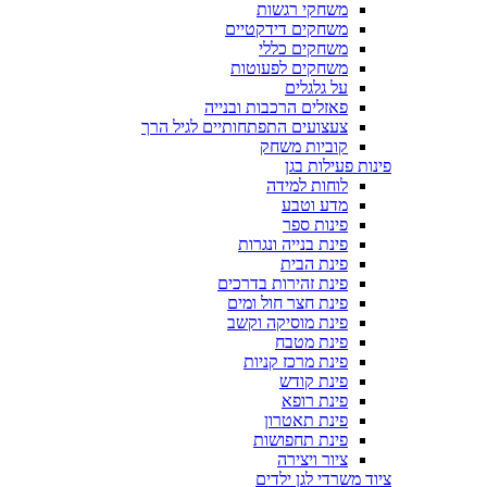
משחקי רגשות
משחקים דידקטיים
משחקים כללי
משחקים לפעוטות
על גלגלים
פאזלים הרכבות ובנייה
צעצועים התפתחותיים לגיל הרך
קוביות משחק
פינות פעילות בגן
לוחות למידה
מדע וטבע
פינות ספר
פינת בנייה ונגרות
פינת הבית
פינת זהירות בדרכים
פינת חצר חול ומים
פינת מוסיקה וקשב
פינת מטבח
פינת מרכז קניות
פינת קודש
פינת רופא
פינת תאטרון
פינת תחפושות
ציור ויצירה
ציוד משרדי לגן ילדים