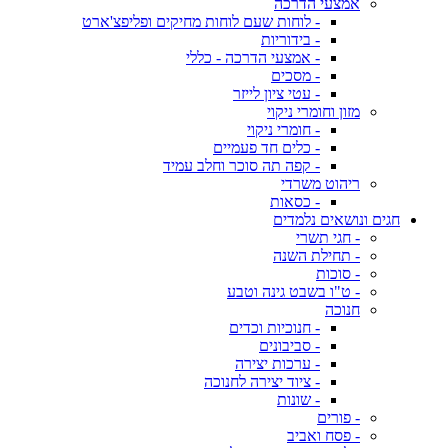
אמצעי הדרכה
- לוחות שעם לוחות מחיקים ופליפצ'ארט
- בידוריות
- אמצעי הדרכה - כללי
- מסכים
- עטי ציון לייזר
מזון וחומרי ניקוי
- חומרי ניקוי
- כלים חד פעמיים
- קפה תה סוכר וחלב עמיד
ריהוט משרדי
- כסאות
חגים ונושאים נלמדים
- חגי תשרי
- תחילת השנה
- סוכות
- ט"ו בשבט גינה וטבע
חנוכה
- חנוכיות וכדים
- סביבונים
- ערכות יצירה
- ציוד יצירה לחנוכה
- שונות
- פורים
- פסח ואביב