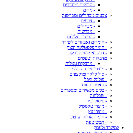
- סרגלים ומחדדים
- גירים
צבעים מכחולים ומברשות
- צבעים
- מכחולים
- מברשות
- ספוגים וגלגלות
- חומרים ואביזרים ליצירה
- חימר פלסטלינה ובצק
- דבק ואמצעי הדבקה
מדבקות וטפטים
- מדבקות עגולות
- מוצרי יצירה - כללי
- סול קלקר ומוקצפים
- פוליגל ומפל
- קאפה וקנווס
- כלים מכשירים ומספריים
- שבלונות
- פיסול וכיור
- מוצרי טקסטיל
- מוצרי עץ
- חומרי אריזה ועיצוב
- תכשיטנות
למשרד ולעסק
ציוד משרדי מקיף