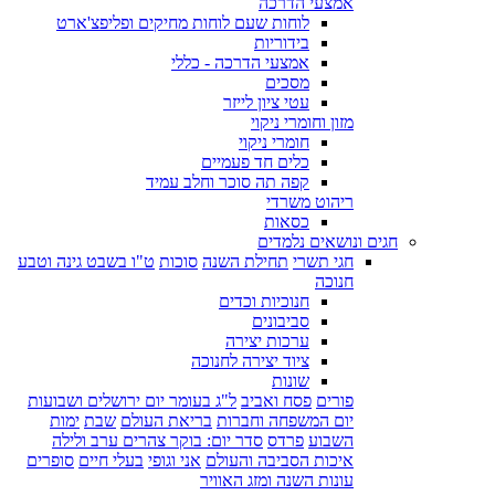
אמצעי הדרכה
לוחות שעם לוחות מחיקים ופליפצ'ארט
בידוריות
אמצעי הדרכה - כללי
מסכים
עטי ציון לייזר
מזון וחומרי ניקוי
חומרי ניקוי
כלים חד פעמיים
קפה תה סוכר וחלב עמיד
ריהוט משרדי
כסאות
חגים ונושאים נלמדים
חגי תשרי
תחילת השנה
סוכות
ט"ו בשבט גינה וטבע
חנוכה
חנוכיות וכדים
סביבונים
ערכות יצירה
ציוד יצירה לחנוכה
שונות
פורים
פסח ואביב
ל"ג בעומר יום ירושלים ושבועות
יום המשפחה וחברות
בריאת העולם
שבת
ימות
השבוע
פרדס
סדר יום: בוקר צהרים ערב ולילה
איכות הסביבה והעולם
אני וגופי
בעלי חיים
סופרים
עונות השנה ומזג האוויר