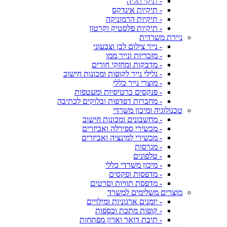
- תיקי תליה
- תיקיות אינדקס
- תיקיות הרמוניקה
- תיקיות פלסטיק וקרטון
ניירת משרדית
- נייר צילום לבן וצבעוני
- מזכריות ונייר ממו
- מדבקות ומחזקי חורים
- גלילי נייר לקופות ומכונות חישוב
- מוצרי נייר כללי
- פנקסים כרטיסיות ומעטפות
- מחברות דפדפות ובלוקים לכתיבה
טכנולוגיה ומיכון משרדי
- מחשבונים ומכונות חישוב
- מכשירי ספירלה ואביזרים
- מכשירי למינציה ואביזרים
- מגרסות
- טלפונים
- מיכון משרדי כללי
- מדפסות ופקסים
- מדפסת תוויות וסרטים
מוצרים משלימים למשרד
- יומנים ארגוניות ומילויים
- קופות מתכת וכספות
- תיבת דואר וארון מפתחות