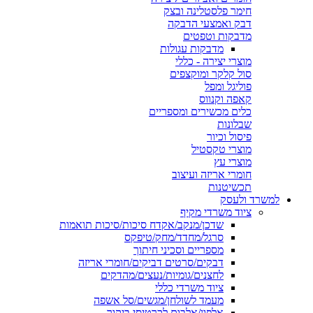
חימר פלסטלינה ובצק
דבק ואמצעי הדבקה
מדבקות וטפטים
מדבקות עגולות
מוצרי יצירה - כללי
סול קלקר ומוקצפים
פוליגל ומפל
קאפה וקנווס
כלים מכשירים ומספריים
שבלונות
פיסול וכיור
מוצרי טקסטיל
מוצרי עץ
חומרי אריזה ועיצוב
תכשיטנות
למשרד ולעסק
ציוד משרדי מקיף
שדכן/מנקב/אקדח סיכות/סיכות תואמות
סרגל/מחדד/מחק/טיפקס
מספריים וסכיני חיתוך
דבקים/סרטים דביקים/חומרי אריזה
לחצנים/גומיות/נעצים/מהדקים
ציוד משרדי כללי
מעמד לשולחן/מגשים/סל אשפה
אלפון/אלבום לכרטיסי ביקור