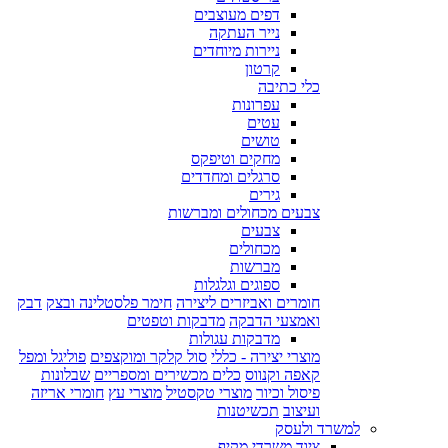
דפים מעוצבים
נייר העתקה
ניירות מיוחדים
קרטון
כלי כתיבה
עפרונות
עטים
טושים
מחקים וטיפקס
סרגלים ומחדדים
גירים
צבעים מכחולים ומברשות
צבעים
מכחולים
מברשות
ספוגים וגלגלות
חומרים ואביזרים ליצירה
חימר פלסטלינה ובצק
דבק
ואמצעי הדבקה
מדבקות וטפטים
מדבקות עגולות
מוצרי יצירה - כללי
סול קלקר ומוקצפים
פוליגל ומפל
קאפה וקנווס
כלים מכשירים ומספריים
שבלונות
פיסול וכיור
מוצרי טקסטיל
מוצרי עץ
חומרי אריזה
ועיצוב
תכשיטנות
למשרד ולעסק
ציוד משרדי מקיף