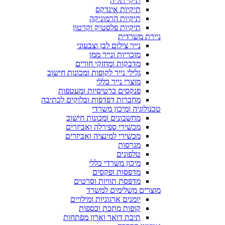
תיקי תליה
תיקיות אינדקס
תיקיות הרמוניקה
תיקיות פלסטיק וקרטון
ניירת משרדית
נייר צילום לבן וצבעוני
מזכריות ונייר ממו
מדבקות ומחזקי חורים
גלילי נייר לקופות ומכונות חישוב
מוצרי נייר כללי
פנקסים כרטיסיות ומעטפות
מחברות דפדפות ובלוקים לכתיבה
טכנולוגיה ומיכון משרדי
מחשבונים ומכונות חישוב
מכשירי ספירלה ואביזרים
מכשירי למינציה ואביזרים
מגרסות
טלפונים
מיכון משרדי כללי
מדפסות ופקסים
מדפסת תוויות וסרטים
מוצרים משלימים למשרד
יומנים ארגוניות ומילויים
קופות מתכת וכספות
תיבת דואר וארון מפתחות