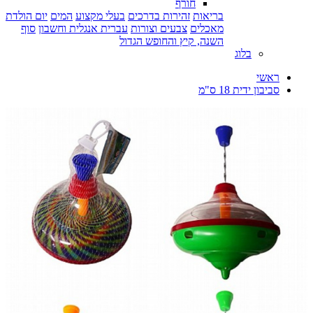
חורף
בריאות
זהירות בדרכים
בעלי מקצוע
המים
יום הולדת
מאכלים
צבעים וצורות
עברית אנגלית וחשבון
סוף
השנה, קיץ והחופש הגדול
בלוג
ראשי
סביבון ידית 18 ס"מ