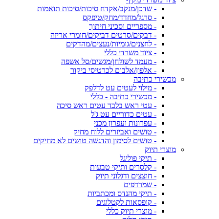
- שדכן/מנקב/אקדח סיכות/סיכות תואמות
- סרגל/מחדד/מחק/טיפקס
- מספריים וסכיני חיתוך
- דבקים/סרטים דביקים/חומרי אריזה
- לחצנים/גומיות/נעצים/מהדקים
- ציוד משרדי כללי
- מעמד לשולחן/מגשים/סל אשפה
- אלפון/אלבום לכרטיסי ביקור
מכשירי כתיבה
- מילוי לעטים עט לדלפק
- מכשירי כתיבה - כללי
- עטי ראש בלבד עטים ראש סיכה
- עטים כדוריים עט ג'ל
- עפרונות ועפרון מכני
- טושים ואביזרים ללוח מחיק
- טושים לסימון והדגשה טושים לא מחיקים
מוצרי תיוק
- תיקי פוליגל
- קלסרים ותיקי טבעות
- חוצצים ודגלוני תיוק
- שמרדפים
- תיקי מהנדס ומכתביות
- קופסאות לקטלוגים
- מוצרי תיוק כללי