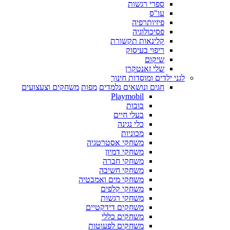
ספרי רגשות
עו"ס
פיזיותרפיה
פסיכולוגיה
קלינאות תקשורת
ריפוי בעיסוק
שיקום
שלי זאנטקרן
לגני ילדים ומוסדות חינוך
חגים ונושאים נלמדים
מפות
משחקים וצעצועים
Playmobil
בובות
בעלי חיים
כלי נגינה
מכוניות
משחקי אסטרטגיה
משחקי דמיון
משחקי חברה
משחקי חשיבה
משחקי מים ואמבטיה
משחקי קלפים
משחקי רגשות
משחקים דידקטיים
משחקים כללי
משחקים לפעוטות