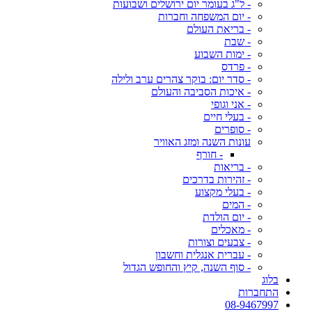
- ל"ג בעומר יום ירושלים ושבועות
- יום המשפחה וחברות
- בריאת העולם
- שבת
- ימות השבוע
- פרדס
- סדר יום: בוקר צהרים ערב ולילה
- איכות הסביבה והעולם
- אני וגופי
- בעלי חיים
- סופרים
עונות השנה ומזג האוויר
- חורף
- בריאות
- זהירות בדרכים
- בעלי מקצוע
- המים
- יום הולדת
- מאכלים
- צבעים וצורות
- עברית אנגלית וחשבון
- סוף השנה, קיץ והחופש הגדול
בלוג
התחברות
08-9467997