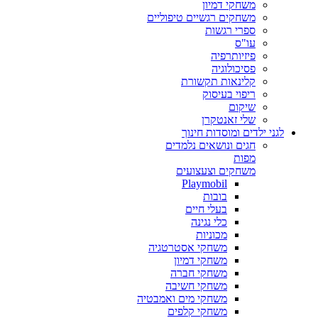
משחקי דמיון
משחקים רגשיים טיפוליים
ספרי רגשות
עו"ס
פיזיותרפיה
פסיכולוגיה
קלינאות תקשורת
ריפוי בעיסוק
שיקום
שלי זאנטקרן
לגני ילדים ומוסדות חינוך
חגים ונושאים נלמדים
מפות
משחקים וצעצועים
Playmobil
בובות
בעלי חיים
כלי נגינה
מכוניות
משחקי אסטרטגיה
משחקי דמיון
משחקי חברה
משחקי חשיבה
משחקי מים ואמבטיה
משחקי קלפים