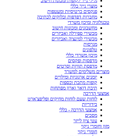
גלילי נייר לקופות ומכונות חישוב
מוצרי נייר כללי
פנקסים כרטיסיות ומעטפות
מחברות דפדפות ובלוקים לכתיבה
טכנולוגיה ומיכון משרדי
מחשבונים ומכונות חישוב
מכשירי ספירלה ואביזרים
מכשירי למינציה ואביזרים
מגרסות
טלפונים
מיכון משרדי כללי
מדפסות ופקסים
מדפסת תוויות וסרטים
מוצרים משלימים למשרד
יומנים ארגוניות ומילויים
קופות מתכת וכספות
תיבת דואר וארון מפתחות
אמצעי הדרכה
לוחות שעם לוחות מחיקים ופליפצ'ארט
בידוריות
אמצעי הדרכה - כללי
מסכים
עטי ציון לייזר
מזון וחומרי ניקוי
חומרי ניקוי