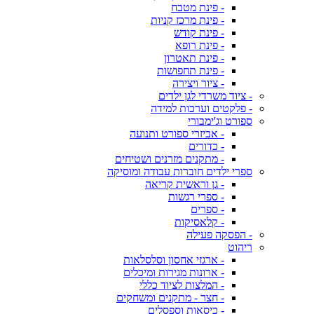
- פינת מטבח
- פינת מרכז קניות
- פינת קודש
- פינת רופא
- פינת תאטרון
- פינת תחפושות
- ציור ויצירה
- ציוד משרדי לגן ילדים
- פלקטים וערכות למידה
ספורט וג'ימבורי
- אביזרי ספורט ותנועה
- כדורים
- מתקנים מזרנים ושטיחים
ספרי ילדים חוברות עבודה ומוסיקה
- גן וראשית קריאה
- ספרי רגשות
- ספרים
- קלאסיקות
- הפסקה פעילה
ריהוט
- ארגזי אחסון וסלסלאות
- ארונות מגירות ומיכלים
- המלצות לציוד כללי
- חצר - מתקנים ומשחקים
- כיסאות וספסלים