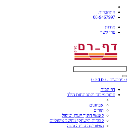
התחברות
08-9467997
אודות
צרו קשר
0 פריט\ים - ₪0.00
0
דף הבית
חינוך מיוחד והתפתחות הילד
אבחונים
הורים
לאנשי חינוך ייעוץ וטיפול
לומדות ומשחקי מחשב טיפוליים
מוטוריקה עדינה וגסה