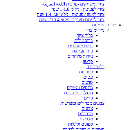
ציוד ומשחקים -ערבית اللغة العربية
ציוד לפעוטון - גילאי 1-1.8 שנה
ציוד למעון / פעוטון - גילאי 1.9-2.8 שנה
ציוד לכיתת תינוקות גילאי 4 חד' - שנה
יצירה ואומנות
נייר ומוצריו
בלוק ציור
בריסטולים
דפים מעוצבים
נייר העתקה
ניירות מיוחדים
קרטון
כלי כתיבה
עפרונות
עטים
טושים
מחקים וטיפקס
סרגלים ומחדדים
גירים
צבעים מכחולים ומברשות
צבעים
מכחולים
מברשות
ספוגים וגלגלות
חומרים ואביזרים ליצירה