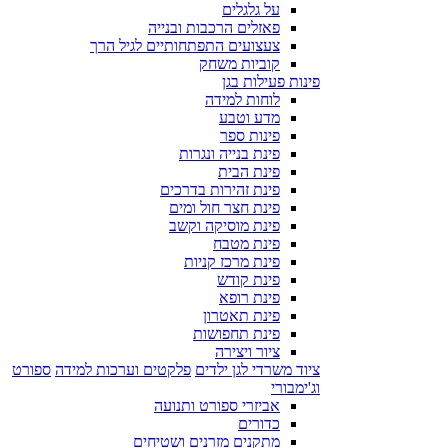
על גלגלים
פאזלים הרכבות ובנייה
צעצועים התפתחותיים לגיל הרך
קוביות משחק
פינות פעילות בגן
לוחות למידה
מדע וטבע
פינות ספר
פינת בנייה ונגרות
פינת הבית
פינת זהירות בדרכים
פינת חצר חול ומים
פינת מוסיקה וקשב
פינת מטבח
פינת מרכז קניות
פינת קודש
פינת רופא
פינת תאטרון
פינת תחפושות
ציור ויצירה
ציוד משרדי לגן ילדים
פלקטים וערכות למידה
ספורט
וג'ימבורי
אביזרי ספורט ותנועה
כדורים
מתקנים מזרנים ושטיחים