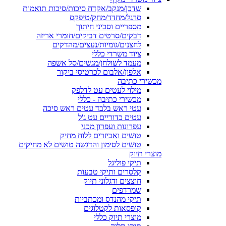
שדכן/מנקב/אקדח סיכות/סיכות תואמות
סרגל/מחדד/מחק/טיפקס
מספריים וסכיני חיתוך
דבקים/סרטים דביקים/חומרי אריזה
לחצנים/גומיות/נעצים/מהדקים
ציוד משרדי כללי
מעמד לשולחן/מגשים/סל אשפה
אלפון/אלבום לכרטיסי ביקור
מכשירי כתיבה
מילוי לעטים עט לדלפק
מכשירי כתיבה - כללי
עטי ראש בלבד עטים ראש סיכה
עטים כדוריים עט ג'ל
עפרונות ועפרון מכני
טושים ואביזרים ללוח מחיק
טושים לסימון והדגשה טושים לא מחיקים
מוצרי תיוק
תיקי פוליגל
קלסרים ותיקי טבעות
חוצצים ודגלוני תיוק
שמרדפים
תיקי מהנדס ומכתביות
קופסאות לקטלוגים
מוצרי תיוק כללי