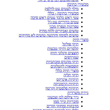
מכשירי כתיבה
מילוי לעטים עט לדלפק
מכשירי כתיבה - כללי
עטי ראש בלבד עטים ראש סיכה
עטים כדוריים עט ג'ל
עפרונות ועפרון מכני
טושים ואביזרים ללוח מחיק
טושים לסימון והדגשה טושים לא מחיקים
מוצרי תיוק
תיקי פוליגל
קלסרים ותיקי טבעות
חוצצים ודגלוני תיוק
שמרדפים
תיקי מהנדס ומכתביות
קופסאות לקטלוגים
מוצרי תיוק כללי
תיקי תליה
תיקיות אינדקס
תיקיות הרמוניקה
תיקיות פלסטיק וקרטון
ניירת משרדית
נייר צילום לבן וצבעוני
מזכריות ונייר ממו
מדבקות ומחזקי חורים