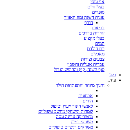
אני וגופי
בעלי חיים
סופרים
עונות השנה ומזג האוויר
חורף
בריאות
זהירות בדרכים
בעלי מקצוע
המים
יום הולדת
מאכלים
צבעים וצורות
עברית אנגלית וחשבון
סוף השנה, קיץ והחופש הגדול
בלוג
עוד...
חינוך מיוחד והתפתחות הילד
אבחונים
הורים
לאנשי חינוך ייעוץ וטיפול
לומדות ומשחקי מחשב טיפוליים
מוטוריקה עדינה וגסה
משחקי דמיון
משחקים רגשיים טיפוליים