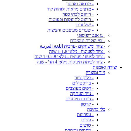
- מבואה ואחסון
- מדפים מראות ולוחות קיר
- ריהוט לבתי ספר
- ריהוט לתינוקות ופעוטות
- שולחנות
- שערים מעוצבים וחציצות
- גן אנטרופוסופי
- ימי הולדת ומסיבות
- ציוד ומשחקים -ערבית اللغة العربية
- ציוד לפעוטון - גילאי 1-1.8 שנה
- ציוד למעון / פעוטון - גילאי 1.9-2.8 שנה
- ציוד לכיתת תינוקות גילאי 4 חד' - שנה
יצירה ואומנות
נייר ומוצריו
- בלוק ציור
- בריסטולים
- דפים מעוצבים
- נייר העתקה
- ניירות מיוחדים
- קרטון
כלי כתיבה
- עפרונות
- עטים
- טושים
- מחקים וטיפקס