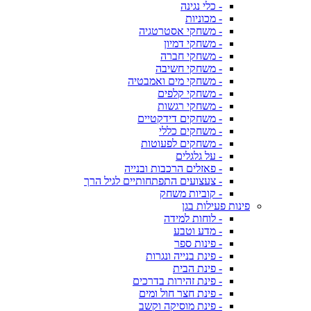
- כלי נגינה
- מכוניות
- משחקי אסטרטגיה
- משחקי דמיון
- משחקי חברה
- משחקי חשיבה
- משחקי מים ואמבטיה
- משחקי קלפים
- משחקי רגשות
- משחקים דידקטיים
- משחקים כללי
- משחקים לפעוטות
- על גלגלים
- פאזלים הרכבות ובנייה
- צעצועים התפתחותיים לגיל הרך
- קוביות משחק
פינות פעילות בגן
- לוחות למידה
- מדע וטבע
- פינות ספר
- פינת בנייה ונגרות
- פינת הבית
- פינת זהירות בדרכים
- פינת חצר חול ומים
- פינת מוסיקה וקשב