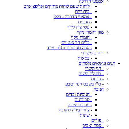
אמצעי הדרכה
- לוחות שעם לוחות מחיקים ופליפצ'ארט
- בידוריות
- אמצעי הדרכה - כללי
- מסכים
- עטי ציון לייזר
מזון וחומרי ניקוי
- חומרי ניקוי
- כלים חד פעמיים
- קפה תה סוכר וחלב עמיד
ריהוט משרדי
- כסאות
חגים ונושאים נלמדים
- חגי תשרי
- תחילת השנה
- סוכות
- ט"ו בשבט גינה וטבע
חנוכה
- חנוכיות וכדים
- סביבונים
- ערכות יצירה
- ציוד יצירה לחנוכה
- שונות
- פורים
- פסח ואביב