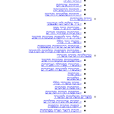
- תיקי תליה
- תיקיות אינדקס
- תיקיות הרמוניקה
- תיקיות פלסטיק וקרטון
ניירת משרדית
- נייר צילום לבן וצבעוני
- מזכריות ונייר ממו
- מדבקות ומחזקי חורים
- גלילי נייר לקופות ומכונות חישוב
- מוצרי נייר כללי
- פנקסים כרטיסיות ומעטפות
- מחברות דפדפות ובלוקים לכתיבה
טכנולוגיה ומיכון משרדי
- מחשבונים ומכונות חישוב
- מכשירי ספירלה ואביזרים
- מכשירי למינציה ואביזרים
- מגרסות
- טלפונים
- מיכון משרדי כללי
- מדפסות ופקסים
- מדפסת תוויות וסרטים
מוצרים משלימים למשרד
- יומנים ארגוניות ומילויים
- קופות מתכת וכספות
- תיבת דואר וארון מפתחות