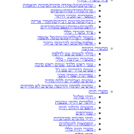
- שדכן/מנקב/אקדח סיכות/סיכות תואמות
- סרגל/מחדד/מחק/טיפקס
- מספריים וסכיני חיתוך
- דבקים/סרטים דביקים/חומרי אריזה
- לחצנים/גומיות/נעצים/מהדקים
- ציוד משרדי כללי
- מעמד לשולחן/מגשים/סל אשפה
- אלפון/אלבום לכרטיסי ביקור
מכשירי כתיבה
- מילוי לעטים עט לדלפק
- מכשירי כתיבה - כללי
- עטי ראש בלבד עטים ראש סיכה
- עטים כדוריים עט ג'ל
- עפרונות ועפרון מכני
- טושים ואביזרים ללוח מחיק
- טושים לסימון והדגשה טושים לא מחיקים
מוצרי תיוק
- תיקי פוליגל
- קלסרים ותיקי טבעות
- חוצצים ודגלוני תיוק
- שמרדפים
- תיקי מהנדס ומכתביות
- קופסאות לקטלוגים
- מוצרי תיוק כללי