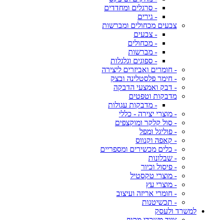
- סרגלים ומחדדים
- גירים
צבעים מכחולים ומברשות
- צבעים
- מכחולים
- מברשות
- ספוגים וגלגלות
- חומרים ואביזרים ליצירה
- חימר פלסטלינה ובצק
- דבק ואמצעי הדבקה
מדבקות וטפטים
- מדבקות עגולות
- מוצרי יצירה - כללי
- סול קלקר ומוקצפים
- פוליגל ומפל
- קאפה וקנווס
- כלים מכשירים ומספריים
- שבלונות
- פיסול וכיור
- מוצרי טקסטיל
- מוצרי עץ
- חומרי אריזה ועיצוב
- תכשיטנות
למשרד ולעסק
ציוד משרדי מקיף