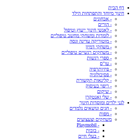
דף הבית
חינוך מיוחד והתפתחות הילד
- אבחונים
- הורים
- לאנשי חינוך ייעוץ וטיפול
- לומדות ומשחקי מחשב טיפוליים
- מוטוריקה עדינה וגסה
- משחקי דמיון
- משחקים רגשיים טיפוליים
- ספרי רגשות
- עו"ס
- פיזיותרפיה
- פסיכולוגיה
- קלינאות תקשורת
- ריפוי בעיסוק
- שיקום
- שלי זאנטקרן
לגני ילדים ומוסדות חינוך
- חגים ונושאים נלמדים
- מפות
משחקים וצעצועים
- Playmobil
- בובות
- בעלי חיים