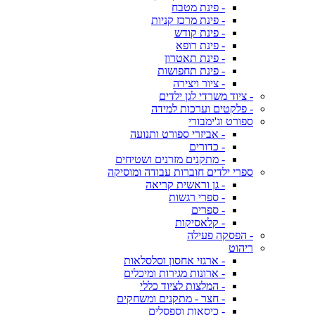
- פינת מטבח
- פינת מרכז קניות
- פינת קודש
- פינת רופא
- פינת תאטרון
- פינת תחפושות
- ציור ויצירה
- ציוד משרדי לגן ילדים
- פלקטים וערכות למידה
ספורט וג'ימבורי
- אביזרי ספורט ותנועה
- כדורים
- מתקנים מזרנים ושטיחים
ספרי ילדים חוברות עבודה ומוסיקה
- גן וראשית קריאה
- ספרי רגשות
- ספרים
- קלאסיקות
- הפסקה פעילה
ריהוט
- ארגזי אחסון וסלסלאות
- ארונות מגירות ומיכלים
- המלצות לציוד כללי
- חצר - מתקנים ומשחקים
- כיסאות וספסלים