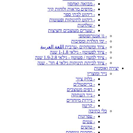
- מבואה ואחסון
- מדפים מראות ולוחות קיר
- ריהוט לבתי ספר
- ריהוט לתינוקות ופעוטות
- שולחנות
- שערים מעוצבים וחציצות
- גן אנטרופוסופי
- ימי הולדת ומסיבות
- ציוד ומשחקים -ערבית اللغة العربية
- ציוד לפעוטון - גילאי 1-1.8 שנה
- ציוד למעון / פעוטון - גילאי 1.9-2.8 שנה
- ציוד לכיתת תינוקות גילאי 4 חד' - שנה
יצירה ואומנות
נייר ומוצריו
- בלוק ציור
- בריסטולים
- דפים מעוצבים
- נייר העתקה
- ניירות מיוחדים
- קרטון
כלי כתיבה
- עפרונות
- עטים
- טושים
- מחקים וטיפקס