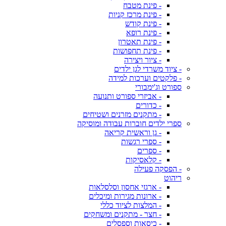
- פינת מטבח
- פינת מרכז קניות
- פינת קודש
- פינת רופא
- פינת תאטרון
- פינת תחפושות
- ציור ויצירה
- ציוד משרדי לגן ילדים
- פלקטים וערכות למידה
ספורט וג'ימבורי
- אביזרי ספורט ותנועה
- כדורים
- מתקנים מזרנים ושטיחים
ספרי ילדים חוברות עבודה ומוסיקה
- גן וראשית קריאה
- ספרי רגשות
- ספרים
- קלאסיקות
- הפסקה פעילה
ריהוט
- ארגזי אחסון וסלסלאות
- ארונות מגירות ומיכלים
- המלצות לציוד כללי
- חצר - מתקנים ומשחקים
- כיסאות וספסלים