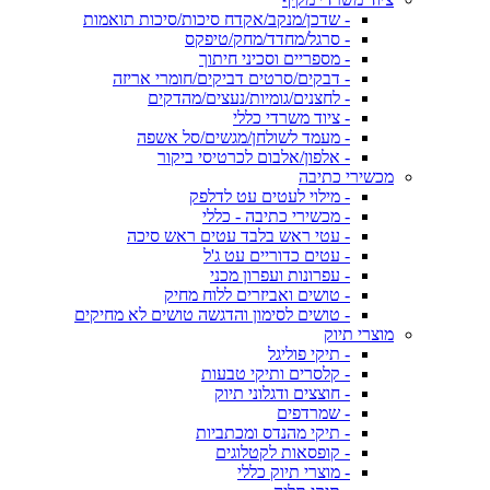
- שדכן/מנקב/אקדח סיכות/סיכות תואמות
- סרגל/מחדד/מחק/טיפקס
- מספריים וסכיני חיתוך
- דבקים/סרטים דביקים/חומרי אריזה
- לחצנים/גומיות/נעצים/מהדקים
- ציוד משרדי כללי
- מעמד לשולחן/מגשים/סל אשפה
- אלפון/אלבום לכרטיסי ביקור
מכשירי כתיבה
- מילוי לעטים עט לדלפק
- מכשירי כתיבה - כללי
- עטי ראש בלבד עטים ראש סיכה
- עטים כדוריים עט ג'ל
- עפרונות ועפרון מכני
- טושים ואביזרים ללוח מחיק
- טושים לסימון והדגשה טושים לא מחיקים
מוצרי תיוק
- תיקי פוליגל
- קלסרים ותיקי טבעות
- חוצצים ודגלוני תיוק
- שמרדפים
- תיקי מהנדס ומכתביות
- קופסאות לקטלוגים
- מוצרי תיוק כללי