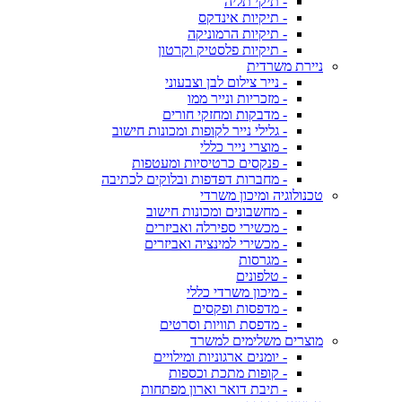
- תיקי תליה
- תיקיות אינדקס
- תיקיות הרמוניקה
- תיקיות פלסטיק וקרטון
ניירת משרדית
- נייר צילום לבן וצבעוני
- מזכריות ונייר ממו
- מדבקות ומחזקי חורים
- גלילי נייר לקופות ומכונות חישוב
- מוצרי נייר כללי
- פנקסים כרטיסיות ומעטפות
- מחברות דפדפות ובלוקים לכתיבה
טכנולוגיה ומיכון משרדי
- מחשבונים ומכונות חישוב
- מכשירי ספירלה ואביזרים
- מכשירי למינציה ואביזרים
- מגרסות
- טלפונים
- מיכון משרדי כללי
- מדפסות ופקסים
- מדפסת תוויות וסרטים
מוצרים משלימים למשרד
- יומנים ארגוניות ומילויים
- קופות מתכת וכספות
- תיבת דואר וארון מפתחות