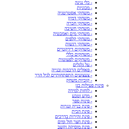
- כלי נגינה
- מכוניות
- משחקי אסטרטגיה
- משחקי דמיון
- משחקי חברה
- משחקי חשיבה
- משחקי מים ואמבטיה
- משחקי קלפים
- משחקי רגשות
- משחקים דידקטיים
- משחקים כללי
- משחקים לפעוטות
- על גלגלים
- פאזלים הרכבות ובנייה
- צעצועים התפתחותיים לגיל הרך
- קוביות משחק
פינות פעילות בגן
- לוחות למידה
- מדע וטבע
- פינות ספר
- פינת בנייה ונגרות
- פינת הבית
- פינת זהירות בדרכים
- פינת חצר חול ומים
- פינת מוסיקה וקשב