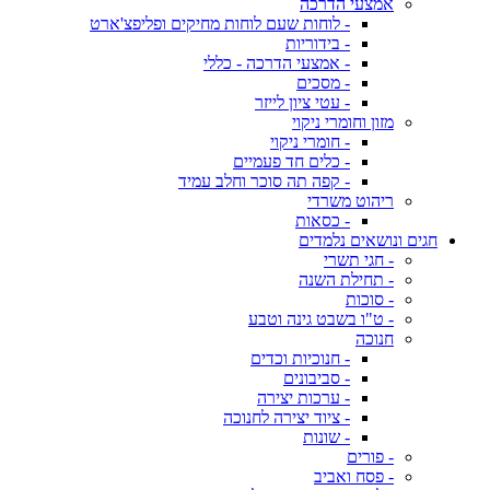
אמצעי הדרכה
- לוחות שעם לוחות מחיקים ופליפצ'ארט
- בידוריות
- אמצעי הדרכה - כללי
- מסכים
- עטי ציון לייזר
מזון וחומרי ניקוי
- חומרי ניקוי
- כלים חד פעמיים
- קפה תה סוכר וחלב עמיד
ריהוט משרדי
- כסאות
חגים ונושאים נלמדים
- חגי תשרי
- תחילת השנה
- סוכות
- ט"ו בשבט גינה וטבע
חנוכה
- חנוכיות וכדים
- סביבונים
- ערכות יצירה
- ציוד יצירה לחנוכה
- שונות
- פורים
- פסח ואביב