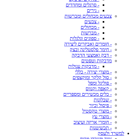
- סרגלים ומחדדים
- גירים
צבעים מכחולים ומברשות
- צבעים
- מכחולים
- מברשות
- ספוגים וגלגלות
- חומרים ואביזרים ליצירה
- חימר פלסטלינה ובצק
- דבק ואמצעי הדבקה
מדבקות וטפטים
- מדבקות עגולות
- מוצרי יצירה - כללי
- סול קלקר ומוקצפים
- פוליגל ומפל
- קאפה וקנווס
- כלים מכשירים ומספריים
- שבלונות
- פיסול וכיור
- מוצרי טקסטיל
- מוצרי עץ
- חומרי אריזה ועיצוב
- תכשיטנות
למשרד ולעסק
ציוד משרדי מקיף