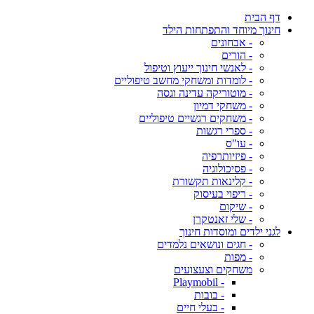
דף הבית
חינוך מיוחד והתפתחות הילד
- אבחונים
- הורים
- לאנשי חינוך ייעוץ וטיפול
- לומדות ומשחקי מחשב טיפוליים
- מוטוריקה עדינה וגסה
- משחקי דמיון
- משחקים רגשיים טיפוליים
- ספרי רגשות
- עו"ס
- פיזיותרפיה
- פסיכולוגיה
- קלינאות תקשורת
- ריפוי בעיסוק
- שיקום
- שלי זאנטקרן
לגני ילדים ומוסדות חינוך
- חגים ונושאים נלמדים
- מפות
משחקים וצעצועים
- Playmobil
- בובות
- בעלי חיים