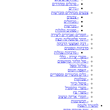
- סרגלים ומחדדים
- גירים
צבעים מכחולים ומברשות
- צבעים
- מכחולים
- מברשות
- ספוגים וגלגלות
- חומרים ואביזרים ליצירה
- חימר פלסטלינה ובצק
- דבק ואמצעי הדבקה
מדבקות וטפטים
- מדבקות עגולות
- מוצרי יצירה - כללי
- סול קלקר ומוקצפים
- פוליגל ומפל
- קאפה וקנווס
- כלים מכשירים ומספריים
- שבלונות
- פיסול וכיור
- מוצרי טקסטיל
- מוצרי עץ
- חומרי אריזה ועיצוב
- תכשיטנות
למשרד ולעסק
ציוד משרדי מקיף