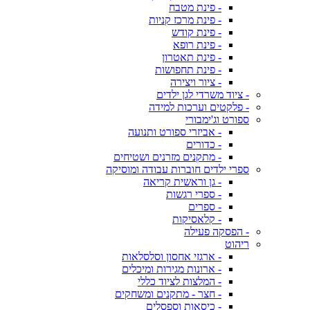
- פינת מטבח
- פינת מרכז קניות
- פינת קודש
- פינת רופא
- פינת תאטרון
- פינת תחפושות
- ציור ויצירה
- ציוד משרדי לגן ילדים
- פלקטים וערכות למידה
ספורט וג'ימבורי
- אביזרי ספורט ותנועה
- כדורים
- מתקנים מזרנים ושטיחים
ספרי ילדים חוברות עבודה ומוסיקה
- גן וראשית קריאה
- ספרי רגשות
- ספרים
- קלאסיקות
- הפסקה פעילה
ריהוט
- ארגזי אחסון וסלסלאות
- ארונות מגירות ומיכלים
- המלצות לציוד כללי
- חצר - מתקנים ומשחקים
- כיסאות וספסלים