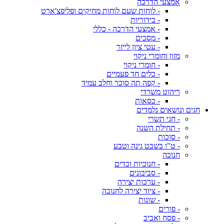
אמצעי הדרכה
- לוחות שעם לוחות מחיקים ופליפצ'ארט
- בידוריות
- אמצעי הדרכה - כללי
- מסכים
- עטי ציון לייזר
מזון וחומרי ניקוי
- חומרי ניקוי
- כלים חד פעמיים
- קפה תה סוכר וחלב עמיד
ריהוט משרדי
- כסאות
חגים ונושאים נלמדים
- חגי תשרי
- תחילת השנה
- סוכות
- ט"ו בשבט גינה וטבע
חנוכה
- חנוכיות וכדים
- סביבונים
- ערכות יצירה
- ציוד יצירה לחנוכה
- שונות
- פורים
- פסח ואביב