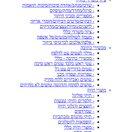
- שדכן/מנקב/אקדח סיכות/סיכות תואמות
- סרגל/מחדד/מחק/טיפקס
- מספריים וסכיני חיתוך
- דבקים/סרטים דביקים/חומרי אריזה
- לחצנים/גומיות/נעצים/מהדקים
- ציוד משרדי כללי
- מעמד לשולחן/מגשים/סל אשפה
- אלפון/אלבום לכרטיסי ביקור
מכשירי כתיבה
- מילוי לעטים עט לדלפק
- מכשירי כתיבה - כללי
- עטי ראש בלבד עטים ראש סיכה
- עטים כדוריים עט ג'ל
- עפרונות ועפרון מכני
- טושים ואביזרים ללוח מחיק
- טושים לסימון והדגשה טושים לא מחיקים
מוצרי תיוק
- תיקי פוליגל
- קלסרים ותיקי טבעות
- חוצצים ודגלוני תיוק
- שמרדפים
- תיקי מהנדס ומכתביות
- קופסאות לקטלוגים
- מוצרי תיוק כללי