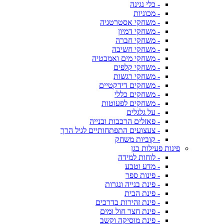
- כלי נגינה
- מכוניות
- משחקי אסטרטגיה
- משחקי דמיון
- משחקי חברה
- משחקי חשיבה
- משחקי מים ואמבטיה
- משחקי קלפים
- משחקי רגשות
- משחקים דידקטיים
- משחקים כללי
- משחקים לפעוטות
- על גלגלים
- פאזלים הרכבות ובנייה
- צעצועים התפתחותיים לגיל הרך
- קוביות משחק
פינות פעילות בגן
- לוחות למידה
- מדע וטבע
- פינות ספר
- פינת בנייה ונגרות
- פינת הבית
- פינת זהירות בדרכים
- פינת חצר חול ומים
- פינת מוסיקה וקשב