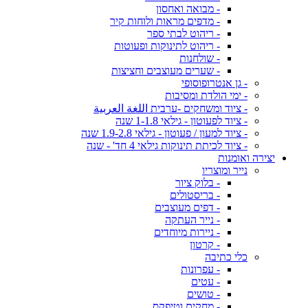
- מבואה ואחסון
- מדפים מראות ולוחות קיר
- ריהוט לבתי ספר
- ריהוט לתינוקות ופעוטות
- שולחנות
- שערים מעוצבים וחציצות
- גן אנטרופוסופי
- ימי הולדת ומסיבות
- ציוד ומשחקים -ערבית اللغة العربية
- ציוד לפעוטון - גילאי 1-1.8 שנה
- ציוד למעון / פעוטון - גילאי 1.9-2.8 שנה
- ציוד לכיתת תינוקות גילאי 4 חד' - שנה
יצירה ואומנות
נייר ומוצריו
- בלוק ציור
- בריסטולים
- דפים מעוצבים
- נייר העתקה
- ניירות מיוחדים
- קרטון
כלי כתיבה
- עפרונות
- עטים
- טושים
- מחקים וטיפקס