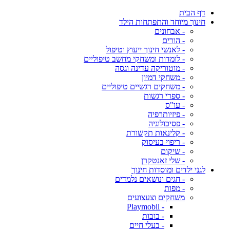
דף הבית
חינוך מיוחד והתפתחות הילד
- אבחונים
- הורים
- לאנשי חינוך ייעוץ וטיפול
- לומדות ומשחקי מחשב טיפוליים
- מוטוריקה עדינה וגסה
- משחקי דמיון
- משחקים רגשיים טיפוליים
- ספרי רגשות
- עו"ס
- פיזיותרפיה
- פסיכולוגיה
- קלינאות תקשורת
- ריפוי בעיסוק
- שיקום
- שלי זאנטקרן
לגני ילדים ומוסדות חינוך
- חגים ונושאים נלמדים
- מפות
משחקים וצעצועים
- Playmobil
- בובות
- בעלי חיים