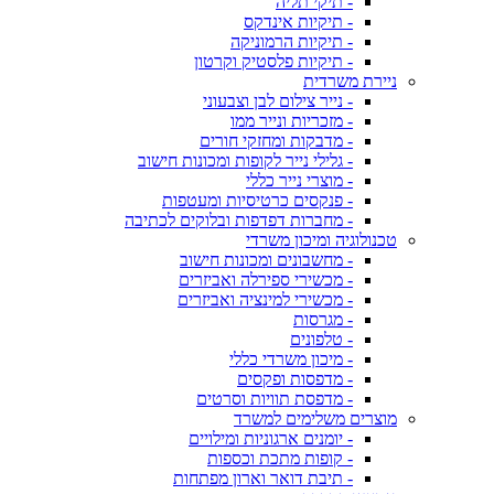
- תיקי תליה
- תיקיות אינדקס
- תיקיות הרמוניקה
- תיקיות פלסטיק וקרטון
ניירת משרדית
- נייר צילום לבן וצבעוני
- מזכריות ונייר ממו
- מדבקות ומחזקי חורים
- גלילי נייר לקופות ומכונות חישוב
- מוצרי נייר כללי
- פנקסים כרטיסיות ומעטפות
- מחברות דפדפות ובלוקים לכתיבה
טכנולוגיה ומיכון משרדי
- מחשבונים ומכונות חישוב
- מכשירי ספירלה ואביזרים
- מכשירי למינציה ואביזרים
- מגרסות
- טלפונים
- מיכון משרדי כללי
- מדפסות ופקסים
- מדפסת תוויות וסרטים
מוצרים משלימים למשרד
- יומנים ארגוניות ומילויים
- קופות מתכת וכספות
- תיבת דואר וארון מפתחות