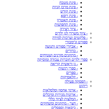
- פינת מטבח
- פינת מרכז קניות
- פינת קודש
- פינת רופא
- פינת תאטרון
- פינת תחפושות
- ציור ויצירה
- ציוד משרדי לגן ילדים
- פלקטים וערכות למידה
ספורט וג'ימבורי
- אביזרי ספורט ותנועה
- כדורים
- מתקנים מזרנים ושטיחים
ספרי ילדים חוברות עבודה ומוסיקה
- גן וראשית קריאה
- ספרי רגשות
- ספרים
- קלאסיקות
- הפסקה פעילה
ריהוט
- ארגזי אחסון וסלסלאות
- ארונות מגירות ומיכלים
- המלצות לציוד כללי
- חצר - מתקנים ומשחקים
- כיסאות וספסלים