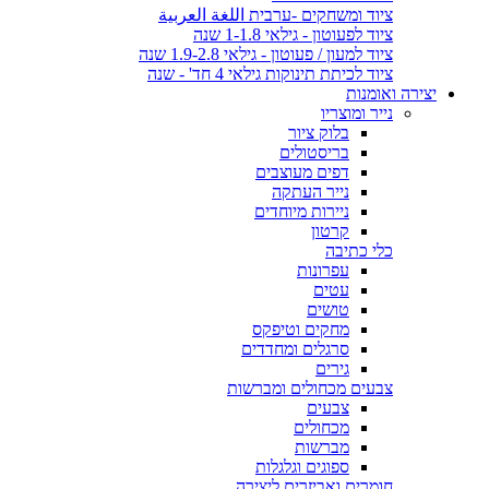
ציוד ומשחקים -ערבית اللغة العربية
ציוד לפעוטון - גילאי 1-1.8 שנה
ציוד למעון / פעוטון - גילאי 1.9-2.8 שנה
ציוד לכיתת תינוקות גילאי 4 חד' - שנה
יצירה ואומנות
נייר ומוצריו
בלוק ציור
בריסטולים
דפים מעוצבים
נייר העתקה
ניירות מיוחדים
קרטון
כלי כתיבה
עפרונות
עטים
טושים
מחקים וטיפקס
סרגלים ומחדדים
גירים
צבעים מכחולים ומברשות
צבעים
מכחולים
מברשות
ספוגים וגלגלות
חומרים ואביזרים ליצירה