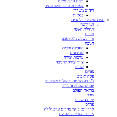
כלים חד פעמיים
קפה תה סוכר וחלב עמיד
ריהוט משרדי
כסאות
חגים ונושאים נלמדים
חגי תשרי
תחילת השנה
סוכות
ט"ו בשבט גינה וטבע
חנוכה
חנוכיות וכדים
סביבונים
ערכות יצירה
ציוד יצירה לחנוכה
שונות
פורים
פסח ואביב
ל"ג בעומר יום ירושלים ושבועות
יום המשפחה וחברות
בריאת העולם
שבת
ימות השבוע
פרדס
סדר יום: בוקר צהרים ערב ולילה
איכות הסביבה והעולם