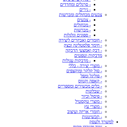
- סרגלים ומחדדים
- גירים
צבעים מכחולים ומברשות
- צבעים
- מכחולים
- מברשות
- ספוגים וגלגלות
- חומרים ואביזרים ליצירה
- חימר פלסטלינה ובצק
- דבק ואמצעי הדבקה
מדבקות וטפטים
- מדבקות עגולות
- מוצרי יצירה - כללי
- סול קלקר ומוקצפים
- פוליגל ומפל
- קאפה וקנווס
- כלים מכשירים ומספריים
- שבלונות
- פיסול וכיור
- מוצרי טקסטיל
- מוצרי עץ
- חומרי אריזה ועיצוב
- תכשיטנות
למשרד ולעסק
ציוד משרדי מקיף