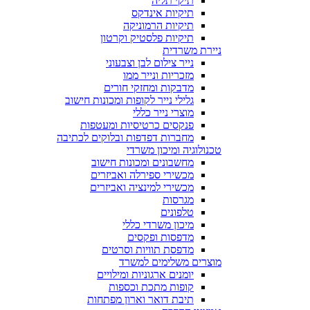
תיקי תליה
תיקיות אינדקס
תיקיות הרמוניקה
תיקיות פלסטיק וקרטון
ניירת משרדית
נייר צילום לבן וצבעוני
מזכריות ונייר ממו
מדבקות ומחזקי חורים
גלילי נייר לקופות ומכונות חישוב
מוצרי נייר כללי
פנקסים כרטיסיות ומעטפות
מחברות דפדפות ובלוקים לכתיבה
טכנולוגיה ומיכון משרדי
מחשבונים ומכונות חישוב
מכשירי ספירלה ואביזרים
מכשירי למינציה ואביזרים
מגרסות
טלפונים
מיכון משרדי כללי
מדפסות ופקסים
מדפסת תוויות וסרטים
מוצרים משלימים למשרד
יומנים ארגוניות ומילויים
קופות מתכת וכספות
תיבת דואר וארון מפתחות