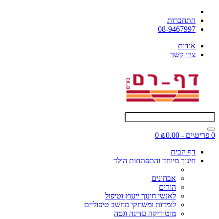
התחברות
08-9467997
אודות
צרו קשר
0 פריט\ים - ₪0.00
0
דף הבית
חינוך מיוחד והתפתחות הילד
אבחונים
הורים
לאנשי חינוך ייעוץ וטיפול
לומדות ומשחקי מחשב טיפוליים
מוטוריקה עדינה וגסה