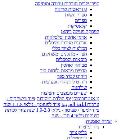
ספרי ילדים חוברות עבודה ומוסיקה
גן וראשית קריאה
ספרי רגשות
ספרים
קלאסיקות
הפסקה פעילה
ריהוט
ארגזי אחסון וסלסלאות
ארונות מגירות ומיכלים
המלצות לציוד כללי
חצר - מתקנים ומשחקים
כיסאות וספסלים
מבואה ואחסון
מדפים מראות ולוחות קיר
ריהוט לבתי ספר
ריהוט לתינוקות ופעוטות
שולחנות
שערים מעוצבים וחציצות
גן אנטרופוסופי
ימי הולדת ומסיבות
ציוד ומשחקים -
ערבית اللغة العربية
ציוד לפעוטון - גילאי 1-1.8 שנה
ציוד למעון / פעוטון - גילאי 1.9-2.8 שנה
ציוד לכיתת
תינוקות גילאי 4 חד' - שנה
יצירה ואומנות
נייר ומוצריו
בלוק ציור
בריסטולים