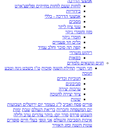
אמצעי הדרכה
לוחות שעם לוחות מחיקים ופליפצ'ארט
בידוריות
אמצעי הדרכה - כללי
מסכים
עטי ציון לייזר
מזון וחומרי ניקוי
חומרי ניקוי
כלים חד פעמיים
קפה תה סוכר וחלב עמיד
ריהוט משרדי
כסאות
חגים ונושאים נלמדים
חגי תשרי
תחילת השנה
סוכות
ט"ו בשבט גינה וטבע
חנוכה
חנוכיות וכדים
סביבונים
ערכות יצירה
ציוד יצירה לחנוכה
שונות
פורים
פסח ואביב
ל"ג בעומר יום ירושלים ושבועות
יום המשפחה וחברות
בריאת העולם
שבת
ימות
השבוע
פרדס
סדר יום: בוקר צהרים ערב ולילה
איכות הסביבה והעולם
אני וגופי
בעלי חיים
סופרים
עונות השנה ומזג האוויר