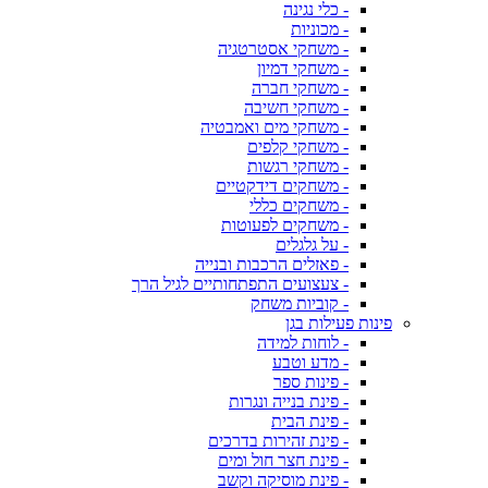
- כלי נגינה
- מכוניות
- משחקי אסטרטגיה
- משחקי דמיון
- משחקי חברה
- משחקי חשיבה
- משחקי מים ואמבטיה
- משחקי קלפים
- משחקי רגשות
- משחקים דידקטיים
- משחקים כללי
- משחקים לפעוטות
- על גלגלים
- פאזלים הרכבות ובנייה
- צעצועים התפתחותיים לגיל הרך
- קוביות משחק
פינות פעילות בגן
- לוחות למידה
- מדע וטבע
- פינות ספר
- פינת בנייה ונגרות
- פינת הבית
- פינת זהירות בדרכים
- פינת חצר חול ומים
- פינת מוסיקה וקשב