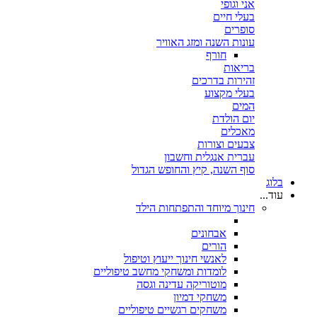
אני וגופי
בעלי חיים
סופרים
עונות השנה ומזג האוויר
חורף
בריאות
זהירות בדרכים
בעלי מקצוע
המים
יום הולדת
מאכלים
צבעים וצורות
עברית אנגלית וחשבון
סוף השנה, קיץ והחופש הגדול
בלוג
עוד...
חינוך מיוחד והתפתחות הילד
אבחונים
הורים
לאנשי חינוך ייעוץ וטיפול
לומדות ומשחקי מחשב טיפוליים
מוטוריקה עדינה וגסה
משחקי דמיון
משחקים רגשיים טיפוליים