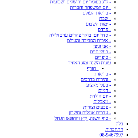
- ל"ג בעומר יום ירושלים ושבועות
- יום המשפחה וחברות
- בריאת העולם
- שבת
- ימות השבוע
- פרדס
- סדר יום: בוקר צהרים ערב ולילה
- איכות הסביבה והעולם
- אני וגופי
- בעלי חיים
- סופרים
עונות השנה ומזג האוויר
- חורף
- בריאות
- זהירות בדרכים
- בעלי מקצוע
- המים
- יום הולדת
- מאכלים
- צבעים וצורות
- עברית אנגלית וחשבון
- סוף השנה, קיץ והחופש הגדול
בלוג
התחברות
08-9467997