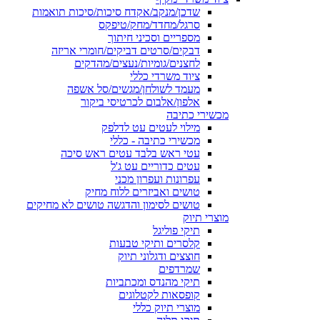
שדכן/מנקב/אקדח סיכות/סיכות תואמות
סרגל/מחדד/מחק/טיפקס
מספריים וסכיני חיתוך
דבקים/סרטים דביקים/חומרי אריזה
לחצנים/גומיות/נעצים/מהדקים
ציוד משרדי כללי
מעמד לשולחן/מגשים/סל אשפה
אלפון/אלבום לכרטיסי ביקור
מכשירי כתיבה
מילוי לעטים עט לדלפק
מכשירי כתיבה - כללי
עטי ראש בלבד עטים ראש סיכה
עטים כדוריים עט ג'ל
עפרונות ועפרון מכני
טושים ואביזרים ללוח מחיק
טושים לסימון והדגשה טושים לא מחיקים
מוצרי תיוק
תיקי פוליגל
קלסרים ותיקי טבעות
חוצצים ודגלוני תיוק
שמרדפים
תיקי מהנדס ומכתביות
קופסאות לקטלוגים
מוצרי תיוק כללי