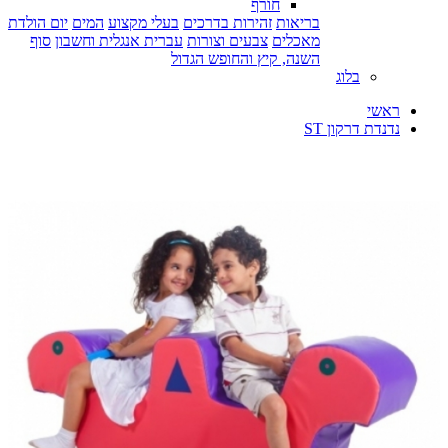
חורף
בריאות
זהירות בדרכים
בעלי מקצוע
המים
יום הולדת
מאכלים
צבעים וצורות
עברית אנגלית וחשבון
סוף
השנה, קיץ והחופש הגדול
בלוג
ראשי
נדנדת דרקון ST