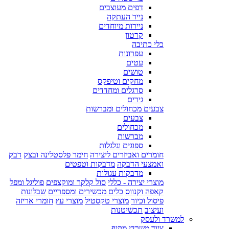
דפים מעוצבים
נייר העתקה
ניירות מיוחדים
קרטון
כלי כתיבה
עפרונות
עטים
טושים
מחקים וטיפקס
סרגלים ומחדדים
גירים
צבעים מכחולים ומברשות
צבעים
מכחולים
מברשות
ספוגים וגלגלות
חומרים ואביזרים ליצירה
חימר פלסטלינה ובצק
דבק
ואמצעי הדבקה
מדבקות וטפטים
מדבקות עגולות
מוצרי יצירה - כללי
סול קלקר ומוקצפים
פוליגל ומפל
קאפה וקנווס
כלים מכשירים ומספריים
שבלונות
פיסול וכיור
מוצרי טקסטיל
מוצרי עץ
חומרי אריזה
ועיצוב
תכשיטנות
למשרד ולעסק
ציוד משרדי מקיף