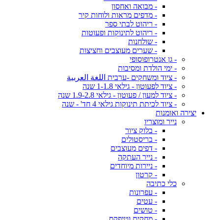
- מבואה ואחסון
- מדפים מראות ולוחות קיר
- ריהוט לבתי ספר
- ריהוט לתינוקות ופעוטות
- שולחנות
- שערים מעוצבים וחציצות
- גן אנטרופוסופי
- ימי הולדת ומסיבות
- ציוד ומשחקים -ערבית اللغة العربية
- ציוד לפעוטון - גילאי 1-1.8 שנה
- ציוד למעון / פעוטון - גילאי 1.9-2.8 שנה
- ציוד לכיתת תינוקות גילאי 4 חד' - שנה
יצירה ואומנות
נייר ומוצריו
- בלוק ציור
- בריסטולים
- דפים מעוצבים
- נייר העתקה
- ניירות מיוחדים
- קרטון
כלי כתיבה
- עפרונות
- עטים
- טושים
- מחקים וטיפקס