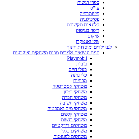
ספרי רגשות
עו"ס
פיזיותרפיה
פסיכולוגיה
קלינאות תקשורת
ריפוי בעיסוק
שיקום
שלי זאנטקרן
לגני ילדים ומוסדות חינוך
חגים ונושאים נלמדים
מפות
משחקים וצעצועים
Playmobil
בובות
בעלי חיים
כלי נגינה
מכוניות
משחקי אסטרטגיה
משחקי דמיון
משחקי חברה
משחקי חשיבה
משחקי מים ואמבטיה
משחקי קלפים
משחקי רגשות
משחקים דידקטיים
משחקים כללי
משחקים לפעוטות