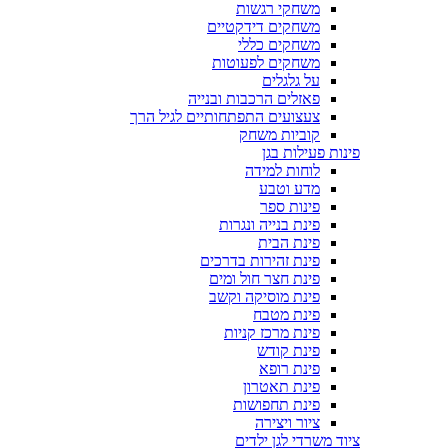
משחקי רגשות
משחקים דידקטיים
משחקים כללי
משחקים לפעוטות
על גלגלים
פאזלים הרכבות ובנייה
צעצועים התפתחותיים לגיל הרך
קוביות משחק
פינות פעילות בגן
לוחות למידה
מדע וטבע
פינות ספר
פינת בנייה ונגרות
פינת הבית
פינת זהירות בדרכים
פינת חצר חול ומים
פינת מוסיקה וקשב
פינת מטבח
פינת מרכז קניות
פינת קודש
פינת רופא
פינת תאטרון
פינת תחפושות
ציור ויצירה
ציוד משרדי לגן ילדים