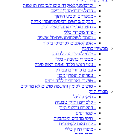
- שדכן/מנקב/אקדח סיכות/סיכות תואמות
- סרגל/מחדד/מחק/טיפקס
- מספריים וסכיני חיתוך
- דבקים/סרטים דביקים/חומרי אריזה
- לחצנים/גומיות/נעצים/מהדקים
- ציוד משרדי כללי
- מעמד לשולחן/מגשים/סל אשפה
- אלפון/אלבום לכרטיסי ביקור
מכשירי כתיבה
- מילוי לעטים עט לדלפק
- מכשירי כתיבה - כללי
- עטי ראש בלבד עטים ראש סיכה
- עטים כדוריים עט ג'ל
- עפרונות ועפרון מכני
- טושים ואביזרים ללוח מחיק
- טושים לסימון והדגשה טושים לא מחיקים
מוצרי תיוק
- תיקי פוליגל
- קלסרים ותיקי טבעות
- חוצצים ודגלוני תיוק
- שמרדפים
- תיקי מהנדס ומכתביות
- קופסאות לקטלוגים
- מוצרי תיוק כללי