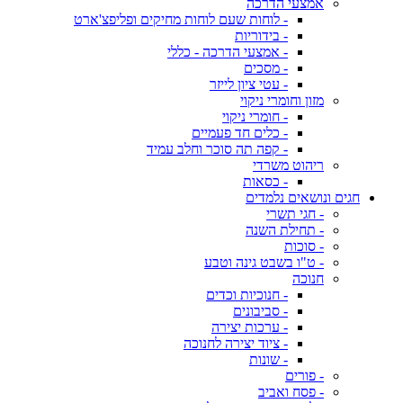
אמצעי הדרכה
- לוחות שעם לוחות מחיקים ופליפצ'ארט
- בידוריות
- אמצעי הדרכה - כללי
- מסכים
- עטי ציון לייזר
מזון וחומרי ניקוי
- חומרי ניקוי
- כלים חד פעמיים
- קפה תה סוכר וחלב עמיד
ריהוט משרדי
- כסאות
חגים ונושאים נלמדים
- חגי תשרי
- תחילת השנה
- סוכות
- ט"ו בשבט גינה וטבע
חנוכה
- חנוכיות וכדים
- סביבונים
- ערכות יצירה
- ציוד יצירה לחנוכה
- שונות
- פורים
- פסח ואביב