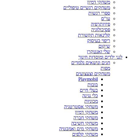
משחקי דמיון
משחקים רגשיים טיפוליים
ספרי רגשות
עו"ס
פיזיותרפיה
פסיכולוגיה
קלינאות תקשורת
ריפוי בעיסוק
שיקום
שלי זאנטקרן
לגני ילדים ומוסדות חינוך
חגים ונושאים נלמדים
מפות
משחקים וצעצועים
Playmobil
בובות
בעלי חיים
כלי נגינה
מכוניות
משחקי אסטרטגיה
משחקי דמיון
משחקי חברה
משחקי חשיבה
משחקי מים ואמבטיה
משחקי קלפים