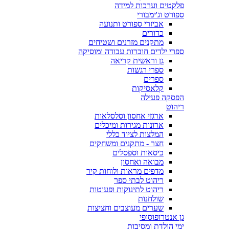
פלקטים וערכות למידה
ספורט וג'ימבורי
אביזרי ספורט ותנועה
כדורים
מתקנים מזרנים ושטיחים
ספרי ילדים חוברות עבודה ומוסיקה
גן וראשית קריאה
ספרי רגשות
ספרים
קלאסיקות
הפסקה פעילה
ריהוט
ארגזי אחסון וסלסלאות
ארונות מגירות ומיכלים
המלצות לציוד כללי
חצר - מתקנים ומשחקים
כיסאות וספסלים
מבואה ואחסון
מדפים מראות ולוחות קיר
ריהוט לבתי ספר
ריהוט לתינוקות ופעוטות
שולחנות
שערים מעוצבים וחציצות
גן אנטרופוסופי
ימי הולדת ומסיבות