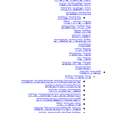
חימר פלסטלינה ובצק
דבק ואמצעי הדבקה
מדבקות וטפטים
מדבקות עגולות
מוצרי יצירה - כללי
סול קלקר ומוקצפים
פוליגל ומפל
קאפה וקנווס
כלים מכשירים ומספריים
שבלונות
פיסול וכיור
מוצרי טקסטיל
מוצרי עץ
חומרי אריזה ועיצוב
תכשיטנות
למשרד ולעסק
ציוד משרדי מקיף
שדכן/מנקב/אקדח סיכות/סיכות תואמות
סרגל/מחדד/מחק/טיפקס
מספריים וסכיני חיתוך
דבקים/סרטים דביקים/חומרי אריזה
לחצנים/גומיות/נעצים/מהדקים
ציוד משרדי כללי
מעמד לשולחן/מגשים/סל אשפה
אלפון/אלבום לכרטיסי ביקור