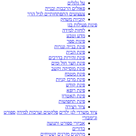
על גלגלים
פאזלים הרכבות ובנייה
צעצועים התפתחותיים לגיל הרך
קוביות משחק
פינות פעילות בגן
לוחות למידה
מדע וטבע
פינות ספר
פינת בנייה ונגרות
פינת הבית
פינת זהירות בדרכים
פינת חצר חול ומים
פינת מוסיקה וקשב
פינת מטבח
פינת מרכז קניות
פינת קודש
פינת רופא
פינת תאטרון
פינת תחפושות
ציור ויצירה
ציוד משרדי לגן ילדים
פלקטים וערכות למידה
ספורט
וג'ימבורי
אביזרי ספורט ותנועה
כדורים
מתקנים מזרנים ושטיחים