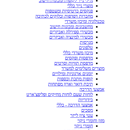
גלילי נייר לקופות ומכונות חישוב
מוצרי נייר כללי
פנקסים כרטיסיות ומעטפות
מחברות דפדפות ובלוקים לכתיבה
טכנולוגיה ומיכון משרדי
מחשבונים ומכונות חישוב
מכשירי ספירלה ואביזרים
מכשירי למינציה ואביזרים
מגרסות
טלפונים
מיכון משרדי כללי
מדפסות ופקסים
מדפסת תוויות וסרטים
מוצרים משלימים למשרד
יומנים ארגוניות ומילויים
קופות מתכת וכספות
תיבת דואר וארון מפתחות
אמצעי הדרכה
לוחות שעם לוחות מחיקים ופליפצ'ארט
בידוריות
אמצעי הדרכה - כללי
מסכים
עטי ציון לייזר
מזון וחומרי ניקוי
חומרי ניקוי