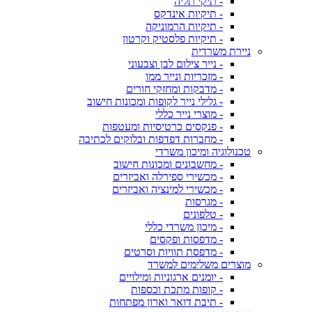
- תיקי תליה
- תיקיות אינדקס
- תיקיות הרמוניקה
- תיקיות פלסטיק וקרטון
ניירת משרדית
- נייר צילום לבן וצבעוני
- מזכריות ונייר ממו
- מדבקות ומחזקי חורים
- גלילי נייר לקופות ומכונות חישוב
- מוצרי נייר כללי
- פנקסים כרטיסיות ומעטפות
- מחברות דפדפות ובלוקים לכתיבה
טכנולוגיה ומיכון משרדי
- מחשבונים ומכונות חישוב
- מכשירי ספירלה ואביזרים
- מכשירי למינציה ואביזרים
- מגרסות
- טלפונים
- מיכון משרדי כללי
- מדפסות ופקסים
- מדפסת תוויות וסרטים
מוצרים משלימים למשרד
- יומנים ארגוניות ומילויים
- קופות מתכת וכספות
- תיבת דואר וארון מפתחות