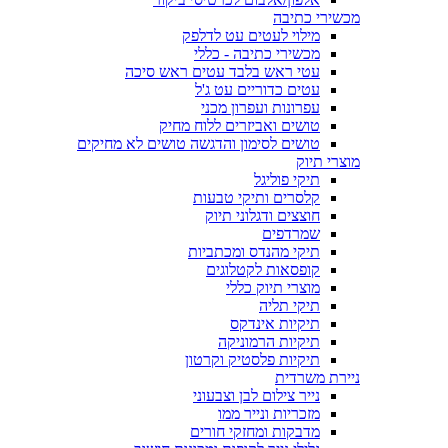
מכשירי כתיבה
מילוי לעטים עט לדלפק
מכשירי כתיבה - כללי
עטי ראש בלבד עטים ראש סיכה
עטים כדוריים עט ג'ל
עפרונות ועפרון מכני
טושים ואביזרים ללוח מחיק
טושים לסימון והדגשה טושים לא מחיקים
מוצרי תיוק
תיקי פוליגל
קלסרים ותיקי טבעות
חוצצים ודגלוני תיוק
שמרדפים
תיקי מהנדס ומכתביות
קופסאות לקטלוגים
מוצרי תיוק כללי
תיקי תליה
תיקיות אינדקס
תיקיות הרמוניקה
תיקיות פלסטיק וקרטון
ניירת משרדית
נייר צילום לבן וצבעוני
מזכריות ונייר ממו
מדבקות ומחזקי חורים