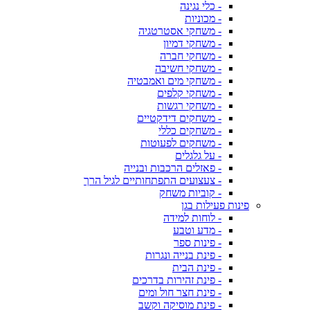
- כלי נגינה
- מכוניות
- משחקי אסטרטגיה
- משחקי דמיון
- משחקי חברה
- משחקי חשיבה
- משחקי מים ואמבטיה
- משחקי קלפים
- משחקי רגשות
- משחקים דידקטיים
- משחקים כללי
- משחקים לפעוטות
- על גלגלים
- פאזלים הרכבות ובנייה
- צעצועים התפתחותיים לגיל הרך
- קוביות משחק
פינות פעילות בגן
- לוחות למידה
- מדע וטבע
- פינות ספר
- פינת בנייה ונגרות
- פינת הבית
- פינת זהירות בדרכים
- פינת חצר חול ומים
- פינת מוסיקה וקשב