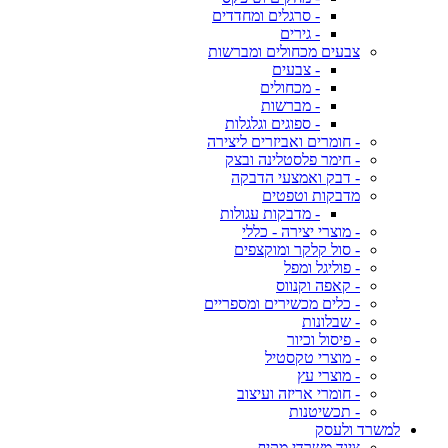
- סרגלים ומחדדים
- גירים
צבעים מכחולים ומברשות
- צבעים
- מכחולים
- מברשות
- ספוגים וגלגלות
- חומרים ואביזרים ליצירה
- חימר פלסטלינה ובצק
- דבק ואמצעי הדבקה
מדבקות וטפטים
- מדבקות עגולות
- מוצרי יצירה - כללי
- סול קלקר ומוקצפים
- פוליגל ומפל
- קאפה וקנווס
- כלים מכשירים ומספריים
- שבלונות
- פיסול וכיור
- מוצרי טקסטיל
- מוצרי עץ
- חומרי אריזה ועיצוב
- תכשיטנות
למשרד ולעסק
ציוד משרדי מקיף