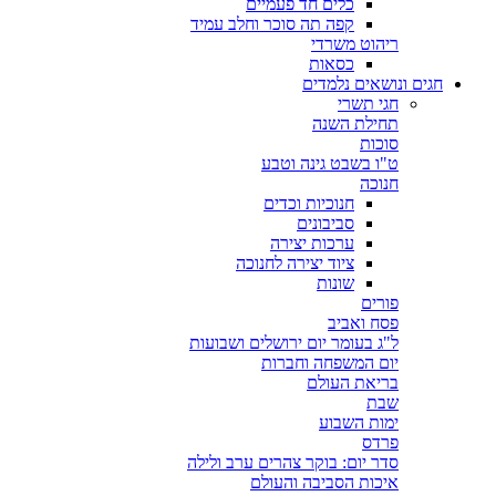
כלים חד פעמיים
קפה תה סוכר וחלב עמיד
ריהוט משרדי
כסאות
חגים ונושאים נלמדים
חגי תשרי
תחילת השנה
סוכות
ט"ו בשבט גינה וטבע
חנוכה
חנוכיות וכדים
סביבונים
ערכות יצירה
ציוד יצירה לחנוכה
שונות
פורים
פסח ואביב
ל"ג בעומר יום ירושלים ושבועות
יום המשפחה וחברות
בריאת העולם
שבת
ימות השבוע
פרדס
סדר יום: בוקר צהרים ערב ולילה
איכות הסביבה והעולם