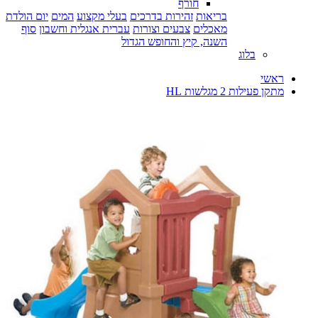
חורף
בריאות
זהירות בדרכים
בעלי מקצוע
המים
יום הולדת
מאכלים
צבעים וצורות
עברית אנגלית וחשבון
סוף
השנה, קיץ והחופש הגדול
בלוג
ראשי
מתקן פעילות 2 מגלשות HL