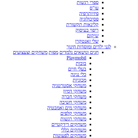
ספרי רגשות
עו"ס
פיזיותרפיה
פסיכולוגיה
קלינאות תקשורת
ריפוי בעיסוק
שיקום
שלי זאנטקרן
לגני ילדים ומוסדות חינוך
חגים ונושאים נלמדים
מפות
משחקים וצעצועים
Playmobil
בובות
בעלי חיים
כלי נגינה
מכוניות
משחקי אסטרטגיה
משחקי דמיון
משחקי חברה
משחקי חשיבה
משחקי מים ואמבטיה
משחקי קלפים
משחקי רגשות
משחקים דידקטיים
משחקים כללי
משחקים לפעוטות