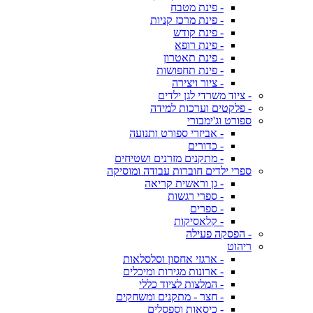
- פינת מטבח
- פינת מרכז קניות
- פינת קודש
- פינת רופא
- פינת תאטרון
- פינת תחפושות
- ציור ויצירה
- ציוד משרדי לגן ילדים
- פלקטים וערכות למידה
ספורט וג'ימבורי
- אביזרי ספורט ותנועה
- כדורים
- מתקנים מזרנים ושטיחים
ספרי ילדים חוברות עבודה ומוסיקה
- גן וראשית קריאה
- ספרי רגשות
- ספרים
- קלאסיקות
- הפסקה פעילה
ריהוט
- ארגזי אחסון וסלסלאות
- ארונות מגירות ומיכלים
- המלצות לציוד כללי
- חצר - מתקנים ומשחקים
- כיסאות וספסלים