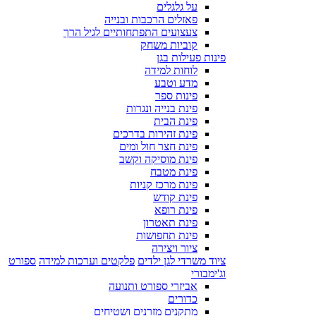
על גלגלים
פאזלים הרכבות ובנייה
צעצועים התפתחותיים לגיל הרך
קוביות משחק
פינות פעילות בגן
לוחות למידה
מדע וטבע
פינות ספר
פינת בנייה ונגרות
פינת הבית
פינת זהירות בדרכים
פינת חצר חול ומים
פינת מוסיקה וקשב
פינת מטבח
פינת מרכז קניות
פינת קודש
פינת רופא
פינת תאטרון
פינת תחפושות
ציור ויצירה
ציוד משרדי לגן ילדים
פלקטים וערכות למידה
ספורט
וג'ימבורי
אביזרי ספורט ותנועה
כדורים
מתקנים מזרנים ושטיחים