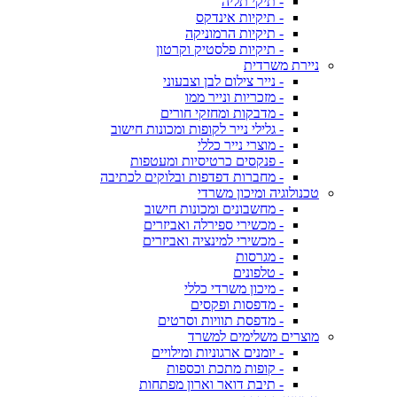
- תיקי תליה
- תיקיות אינדקס
- תיקיות הרמוניקה
- תיקיות פלסטיק וקרטון
ניירת משרדית
- נייר צילום לבן וצבעוני
- מזכריות ונייר ממו
- מדבקות ומחזקי חורים
- גלילי נייר לקופות ומכונות חישוב
- מוצרי נייר כללי
- פנקסים כרטיסיות ומעטפות
- מחברות דפדפות ובלוקים לכתיבה
טכנולוגיה ומיכון משרדי
- מחשבונים ומכונות חישוב
- מכשירי ספירלה ואביזרים
- מכשירי למינציה ואביזרים
- מגרסות
- טלפונים
- מיכון משרדי כללי
- מדפסות ופקסים
- מדפסת תוויות וסרטים
מוצרים משלימים למשרד
- יומנים ארגוניות ומילויים
- קופות מתכת וכספות
- תיבת דואר וארון מפתחות