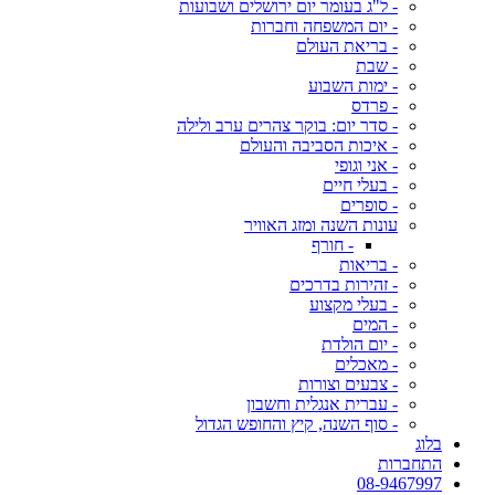
- ל"ג בעומר יום ירושלים ושבועות
- יום המשפחה וחברות
- בריאת העולם
- שבת
- ימות השבוע
- פרדס
- סדר יום: בוקר צהרים ערב ולילה
- איכות הסביבה והעולם
- אני וגופי
- בעלי חיים
- סופרים
עונות השנה ומזג האוויר
- חורף
- בריאות
- זהירות בדרכים
- בעלי מקצוע
- המים
- יום הולדת
- מאכלים
- צבעים וצורות
- עברית אנגלית וחשבון
- סוף השנה, קיץ והחופש הגדול
בלוג
התחברות
08-9467997