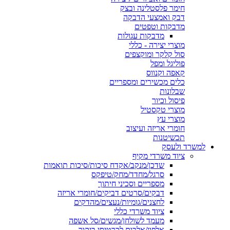
חימר פלסטלינה ובצק
דבק ואמצעי הדבקה
מדבקות וטפטים
מדבקות עגולות
מוצרי יצירה - כללי
סול קלקר ומוקצפים
פוליגל ומפל
קאפה וקנווס
כלים מכשירים ומספריים
שבלונות
פיסול וכיור
מוצרי טקסטיל
מוצרי עץ
חומרי אריזה ועיצוב
תכשיטנות
למשרד ולעסק
ציוד משרדי מקיף
שדכן/מנקב/אקדח סיכות/סיכות תואמות
סרגל/מחדד/מחק/טיפקס
מספריים וסכיני חיתוך
דבקים/סרטים דביקים/חומרי אריזה
לחצנים/גומיות/נעצים/מהדקים
ציוד משרדי כללי
מעמד לשולחן/מגשים/סל אשפה
אלפון/אלבום לכרטיסי ביקור