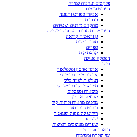
פלקטים וערכות למידה
ספורט וג'ימבורי
אביזרי ספורט ותנועה
כדורים
מתקנים מזרנים ושטיחים
ספרי ילדים חוברות עבודה ומוסיקה
גן וראשית קריאה
ספרי רגשות
ספרים
קלאסיקות
הפסקה פעילה
ריהוט
ארגזי אחסון וסלסלאות
ארונות מגירות ומיכלים
המלצות לציוד כללי
חצר - מתקנים ומשחקים
כיסאות וספסלים
מבואה ואחסון
מדפים מראות ולוחות קיר
ריהוט לבתי ספר
ריהוט לתינוקות ופעוטות
שולחנות
שערים מעוצבים וחציצות
גן אנטרופוסופי
ימי הולדת ומסיבות