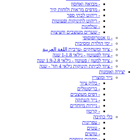
- מבואה ואחסון
- מדפים מראות ולוחות קיר
- ריהוט לבתי ספר
- ריהוט לתינוקות ופעוטות
- שולחנות
- שערים מעוצבים וחציצות
- גן אנטרופוסופי
- ימי הולדת ומסיבות
- ציוד ומשחקים -ערבית اللغة العربية
- ציוד לפעוטון - גילאי 1-1.8 שנה
- ציוד למעון / פעוטון - גילאי 1.9-2.8 שנה
- ציוד לכיתת תינוקות גילאי 4 חד' - שנה
יצירה ואומנות
נייר ומוצריו
- בלוק ציור
- בריסטולים
- דפים מעוצבים
- נייר העתקה
- ניירות מיוחדים
- קרטון
כלי כתיבה
- עפרונות
- עטים
- טושים
- מחקים וטיפקס