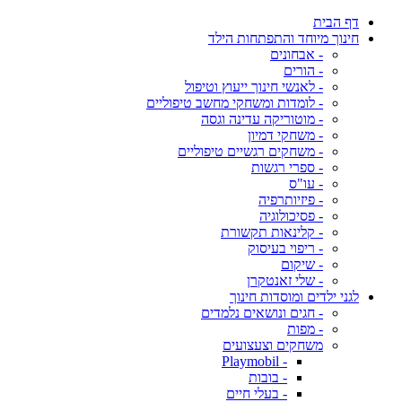
דף הבית
חינוך מיוחד והתפתחות הילד
- אבחונים
- הורים
- לאנשי חינוך ייעוץ וטיפול
- לומדות ומשחקי מחשב טיפוליים
- מוטוריקה עדינה וגסה
- משחקי דמיון
- משחקים רגשיים טיפוליים
- ספרי רגשות
- עו"ס
- פיזיותרפיה
- פסיכולוגיה
- קלינאות תקשורת
- ריפוי בעיסוק
- שיקום
- שלי זאנטקרן
לגני ילדים ומוסדות חינוך
- חגים ונושאים נלמדים
- מפות
משחקים וצעצועים
- Playmobil
- בובות
- בעלי חיים