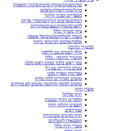
שדכן/מנקב/אקדח סיכות/סיכות תואמות
סרגל/מחדד/מחק/טיפקס
מספריים וסכיני חיתוך
דבקים/סרטים דביקים/חומרי אריזה
לחצנים/גומיות/נעצים/מהדקים
ציוד משרדי כללי
מעמד לשולחן/מגשים/סל אשפה
אלפון/אלבום לכרטיסי ביקור
מכשירי כתיבה
מילוי לעטים עט לדלפק
מכשירי כתיבה - כללי
עטי ראש בלבד עטים ראש סיכה
עטים כדוריים עט ג'ל
עפרונות ועפרון מכני
טושים ואביזרים ללוח מחיק
טושים לסימון והדגשה טושים לא מחיקים
מוצרי תיוק
תיקי פוליגל
קלסרים ותיקי טבעות
חוצצים ודגלוני תיוק
שמרדפים
תיקי מהנדס ומכתביות
קופסאות לקטלוגים
מוצרי תיוק כללי