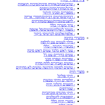
- שדכן/מנקב/אקדח סיכות/סיכות תואמות
- סרגל/מחדד/מחק/טיפקס
- מספריים וסכיני חיתוך
- דבקים/סרטים דביקים/חומרי אריזה
- לחצנים/גומיות/נעצים/מהדקים
- ציוד משרדי כללי
- מעמד לשולחן/מגשים/סל אשפה
- אלפון/אלבום לכרטיסי ביקור
מכשירי כתיבה
- מילוי לעטים עט לדלפק
- מכשירי כתיבה - כללי
- עטי ראש בלבד עטים ראש סיכה
- עטים כדוריים עט ג'ל
- עפרונות ועפרון מכני
- טושים ואביזרים ללוח מחיק
- טושים לסימון והדגשה טושים לא מחיקים
מוצרי תיוק
- תיקי פוליגל
- קלסרים ותיקי טבעות
- חוצצים ודגלוני תיוק
- שמרדפים
- תיקי מהנדס ומכתביות
- קופסאות לקטלוגים
- מוצרי תיוק כללי