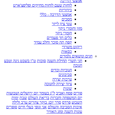
אמצעי הדרכה
לוחות שעם לוחות מחיקים ופליפצ'ארט
בידוריות
אמצעי הדרכה - כללי
מסכים
עטי ציון לייזר
מזון וחומרי ניקוי
חומרי ניקוי
כלים חד פעמיים
קפה תה סוכר וחלב עמיד
ריהוט משרדי
כסאות
חגים ונושאים נלמדים
חגי תשרי
תחילת השנה
סוכות
ט"ו בשבט גינה וטבע
חנוכה
חנוכיות וכדים
סביבונים
ערכות יצירה
ציוד יצירה לחנוכה
שונות
פורים
פסח ואביב
ל"ג בעומר יום ירושלים ושבועות
יום המשפחה וחברות
בריאת העולם
שבת
ימות
השבוע
פרדס
סדר יום: בוקר צהרים ערב ולילה
איכות הסביבה והעולם
אני וגופי
בעלי חיים
סופרים
עונות השנה ומזג האוויר