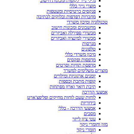
גלילי נייר לקופות ומכונות חישוב
מוצרי נייר כללי
פנקסים כרטיסיות ומעטפות
מחברות דפדפות ובלוקים לכתיבה
טכנולוגיה ומיכון משרדי
מחשבונים ומכונות חישוב
מכשירי ספירלה ואביזרים
מכשירי למינציה ואביזרים
מגרסות
טלפונים
מיכון משרדי כללי
מדפסות ופקסים
מדפסת תוויות וסרטים
מוצרים משלימים למשרד
יומנים ארגוניות ומילויים
קופות מתכת וכספות
תיבת דואר וארון מפתחות
אמצעי הדרכה
לוחות שעם לוחות מחיקים ופליפצ'ארט
בידוריות
אמצעי הדרכה - כללי
מסכים
עטי ציון לייזר
מזון וחומרי ניקוי
חומרי ניקוי