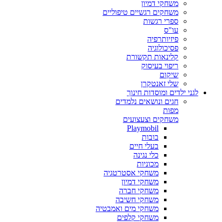
משחקי דמיון
משחקים רגשיים טיפוליים
ספרי רגשות
עו"ס
פיזיותרפיה
פסיכולוגיה
קלינאות תקשורת
ריפוי בעיסוק
שיקום
שלי זאנטקרן
לגני ילדים ומוסדות חינוך
חגים ונושאים נלמדים
מפות
משחקים וצעצועים
Playmobil
בובות
בעלי חיים
כלי נגינה
מכוניות
משחקי אסטרטגיה
משחקי דמיון
משחקי חברה
משחקי חשיבה
משחקי מים ואמבטיה
משחקי קלפים