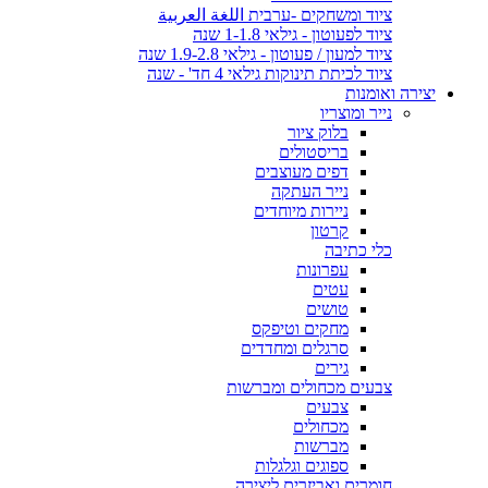
ציוד ומשחקים -ערבית اللغة العربية
ציוד לפעוטון - גילאי 1-1.8 שנה
ציוד למעון / פעוטון - גילאי 1.9-2.8 שנה
ציוד לכיתת תינוקות גילאי 4 חד' - שנה
יצירה ואומנות
נייר ומוצריו
בלוק ציור
בריסטולים
דפים מעוצבים
נייר העתקה
ניירות מיוחדים
קרטון
כלי כתיבה
עפרונות
עטים
טושים
מחקים וטיפקס
סרגלים ומחדדים
גירים
צבעים מכחולים ומברשות
צבעים
מכחולים
מברשות
ספוגים וגלגלות
חומרים ואביזרים ליצירה