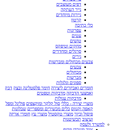
דפים מעוצבים
נייר העתקה
ניירות מיוחדים
קרטון
כלי כתיבה
עפרונות
עטים
טושים
מחקים וטיפקס
סרגלים ומחדדים
גירים
צבעים מכחולים ומברשות
צבעים
מכחולים
מברשות
ספוגים וגלגלות
חומרים ואביזרים ליצירה
חימר פלסטלינה ובצק
דבק
ואמצעי הדבקה
מדבקות וטפטים
מדבקות עגולות
מוצרי יצירה - כללי
סול קלקר ומוקצפים
פוליגל ומפל
קאפה וקנווס
כלים מכשירים ומספריים
שבלונות
פיסול וכיור
מוצרי טקסטיל
מוצרי עץ
חומרי אריזה
ועיצוב
תכשיטנות
למשרד ולעסק
ציוד משרדי מקיף