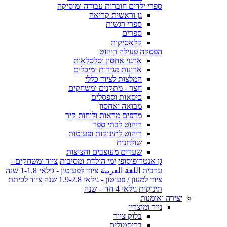
ספרי ילדים חוברות עבודה ומוסיקה
גן וראשית קריאה
ספרי רגשות
ספרים
קלאסיקות
הפסקה פעילה
ריהוט
ארגזי אחסון וסלסלאות
ארונות מגירות ומיכלים
המלצות לציוד כללי
חצר - מתקנים ומשחקים
כיסאות וספסלים
מבואה ואחסון
מדפים מראות ולוחות קיר
ריהוט לבתי ספר
ריהוט לתינוקות ופעוטות
שולחנות
שערים מעוצבים וחציצות
גן אנטרופוסופי
ימי הולדת ומסיבות
ציוד ומשחקים -
ערבית اللغة العربية
ציוד לפעוטון - גילאי 1-1.8 שנה
ציוד למעון / פעוטון - גילאי 1.9-2.8 שנה
ציוד לכיתת
תינוקות גילאי 4 חד' - שנה
יצירה ואומנות
נייר ומוצריו
בלוק ציור
בריסטולים