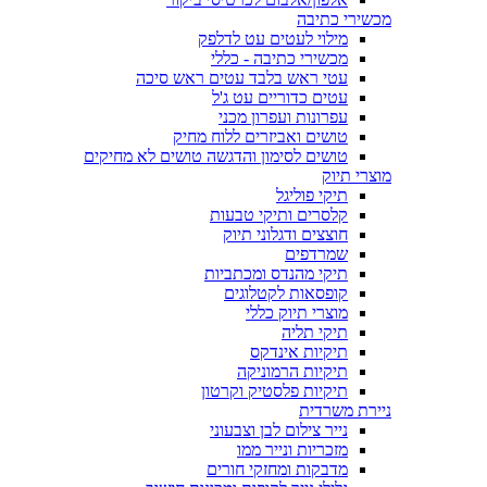
מכשירי כתיבה
מילוי לעטים עט לדלפק
מכשירי כתיבה - כללי
עטי ראש בלבד עטים ראש סיכה
עטים כדוריים עט ג'ל
עפרונות ועפרון מכני
טושים ואביזרים ללוח מחיק
טושים לסימון והדגשה טושים לא מחיקים
מוצרי תיוק
תיקי פוליגל
קלסרים ותיקי טבעות
חוצצים ודגלוני תיוק
שמרדפים
תיקי מהנדס ומכתביות
קופסאות לקטלוגים
מוצרי תיוק כללי
תיקי תליה
תיקיות אינדקס
תיקיות הרמוניקה
תיקיות פלסטיק וקרטון
ניירת משרדית
נייר צילום לבן וצבעוני
מזכריות ונייר ממו
מדבקות ומחזקי חורים