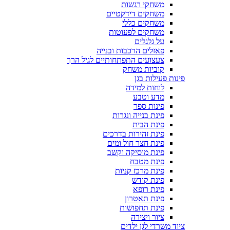
משחקי רגשות
משחקים דידקטיים
משחקים כללי
משחקים לפעוטות
על גלגלים
פאזלים הרכבות ובנייה
צעצועים התפתחותיים לגיל הרך
קוביות משחק
פינות פעילות בגן
לוחות למידה
מדע וטבע
פינות ספר
פינת בנייה ונגרות
פינת הבית
פינת זהירות בדרכים
פינת חצר חול ומים
פינת מוסיקה וקשב
פינת מטבח
פינת מרכז קניות
פינת קודש
פינת רופא
פינת תאטרון
פינת תחפושות
ציור ויצירה
ציוד משרדי לגן ילדים