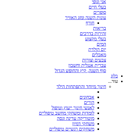
אני וגופי
בעלי חיים
סופרים
עונות השנה ומזג האוויר
חורף
בריאות
זהירות בדרכים
בעלי מקצוע
המים
יום הולדת
מאכלים
צבעים וצורות
עברית אנגלית וחשבון
סוף השנה, קיץ והחופש הגדול
בלוג
עוד...
חינוך מיוחד והתפתחות הילד
אבחונים
הורים
לאנשי חינוך ייעוץ וטיפול
לומדות ומשחקי מחשב טיפוליים
מוטוריקה עדינה וגסה
משחקי דמיון
משחקים רגשיים טיפוליים