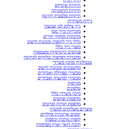
תיקי תליה
תיקיות אינדקס
תיקיות הרמוניקה
תיקיות פלסטיק וקרטון
ניירת משרדית
נייר צילום לבן וצבעוני
מזכריות ונייר ממו
מדבקות ומחזקי חורים
גלילי נייר לקופות ומכונות חישוב
מוצרי נייר כללי
פנקסים כרטיסיות ומעטפות
מחברות דפדפות ובלוקים לכתיבה
טכנולוגיה ומיכון משרדי
מחשבונים ומכונות חישוב
מכשירי ספירלה ואביזרים
מכשירי למינציה ואביזרים
מגרסות
טלפונים
מיכון משרדי כללי
מדפסות ופקסים
מדפסת תוויות וסרטים
מוצרים משלימים למשרד
יומנים ארגוניות ומילויים
קופות מתכת וכספות
תיבת דואר וארון מפתחות