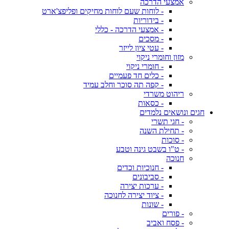
אמצעי הדרכה
- לוחות שעם לוחות מחיקים ופליפצ'ארט
- בידוריות
- אמצעי הדרכה - כללי
- מסכים
- עטי ציון לייזר
מזון וחומרי ניקוי
- חומרי ניקוי
- כלים חד פעמיים
- קפה תה סוכר וחלב עמיד
ריהוט משרדי
- כסאות
חגים ונושאים נלמדים
- חגי תשרי
- תחילת השנה
- סוכות
- ט"ו בשבט גינה וטבע
חנוכה
- חנוכיות וכדים
- סביבונים
- ערכות יצירה
- ציוד יצירה לחנוכה
- שונות
- פורים
- פסח ואביב