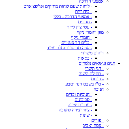
אמצעי הדרכה
- לוחות שעם לוחות מחיקים ופליפצ'ארט
- בידוריות
- אמצעי הדרכה - כללי
- מסכים
- עטי ציון לייזר
מזון וחומרי ניקוי
- חומרי ניקוי
- כלים חד פעמיים
- קפה תה סוכר וחלב עמיד
ריהוט משרדי
- כסאות
חגים ונושאים נלמדים
- חגי תשרי
- תחילת השנה
- סוכות
- ט"ו בשבט גינה וטבע
חנוכה
- חנוכיות וכדים
- סביבונים
- ערכות יצירה
- ציוד יצירה לחנוכה
- שונות
- פורים
- פסח ואביב