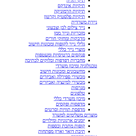
תיקי תליה
תיקיות אינדקס
תיקיות הרמוניקה
תיקיות פלסטיק וקרטון
ניירת משרדית
נייר צילום לבן וצבעוני
מזכריות ונייר ממו
מדבקות ומחזקי חורים
גלילי נייר לקופות ומכונות חישוב
מוצרי נייר כללי
פנקסים כרטיסיות ומעטפות
מחברות דפדפות ובלוקים לכתיבה
טכנולוגיה ומיכון משרדי
מחשבונים ומכונות חישוב
מכשירי ספירלה ואביזרים
מכשירי למינציה ואביזרים
מגרסות
טלפונים
מיכון משרדי כללי
מדפסות ופקסים
מדפסת תוויות וסרטים
מוצרים משלימים למשרד
יומנים ארגוניות ומילויים
קופות מתכת וכספות
תיבת דואר וארון מפתחות