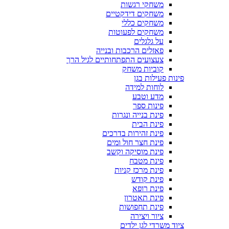
משחקי רגשות
משחקים דידקטיים
משחקים כללי
משחקים לפעוטות
על גלגלים
פאזלים הרכבות ובנייה
צעצועים התפתחותיים לגיל הרך
קוביות משחק
פינות פעילות בגן
לוחות למידה
מדע וטבע
פינות ספר
פינת בנייה ונגרות
פינת הבית
פינת זהירות בדרכים
פינת חצר חול ומים
פינת מוסיקה וקשב
פינת מטבח
פינת מרכז קניות
פינת קודש
פינת רופא
פינת תאטרון
פינת תחפושות
ציור ויצירה
ציוד משרדי לגן ילדים