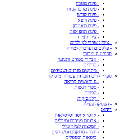
- פינת מטבח
- פינת מרכז קניות
- פינת קודש
- פינת רופא
- פינת תאטרון
- פינת תחפושות
- ציור ויצירה
- ציוד משרדי לגן ילדים
- פלקטים וערכות למידה
ספורט וג'ימבורי
- אביזרי ספורט ותנועה
- כדורים
- מתקנים מזרנים ושטיחים
ספרי ילדים חוברות עבודה ומוסיקה
- גן וראשית קריאה
- ספרי רגשות
- ספרים
- קלאסיקות
- הפסקה פעילה
ריהוט
- ארגזי אחסון וסלסלאות
- ארונות מגירות ומיכלים
- המלצות לציוד כללי
- חצר - מתקנים ומשחקים
- כיסאות וספסלים