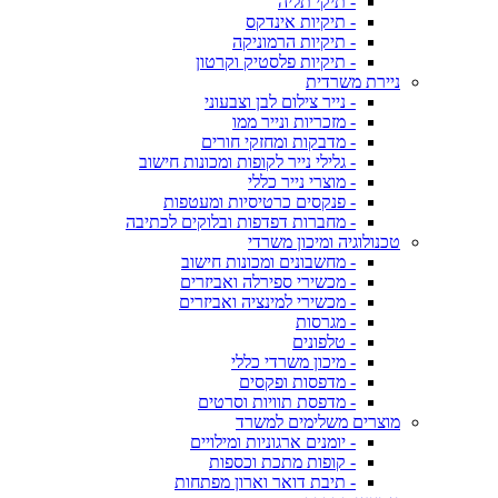
- תיקי תליה
- תיקיות אינדקס
- תיקיות הרמוניקה
- תיקיות פלסטיק וקרטון
ניירת משרדית
- נייר צילום לבן וצבעוני
- מזכריות ונייר ממו
- מדבקות ומחזקי חורים
- גלילי נייר לקופות ומכונות חישוב
- מוצרי נייר כללי
- פנקסים כרטיסיות ומעטפות
- מחברות דפדפות ובלוקים לכתיבה
טכנולוגיה ומיכון משרדי
- מחשבונים ומכונות חישוב
- מכשירי ספירלה ואביזרים
- מכשירי למינציה ואביזרים
- מגרסות
- טלפונים
- מיכון משרדי כללי
- מדפסות ופקסים
- מדפסת תוויות וסרטים
מוצרים משלימים למשרד
- יומנים ארגוניות ומילויים
- קופות מתכת וכספות
- תיבת דואר וארון מפתחות