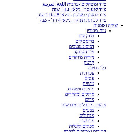
ציוד ומשחקים -ערבית اللغة العربية
ציוד לפעוטון - גילאי 1-1.8 שנה
ציוד למעון / פעוטון - גילאי 1.9-2.8 שנה
ציוד לכיתת תינוקות גילאי 4 חד' - שנה
יצירה ואומנות
נייר ומוצריו
בלוק ציור
בריסטולים
דפים מעוצבים
נייר העתקה
ניירות מיוחדים
קרטון
כלי כתיבה
עפרונות
עטים
טושים
מחקים וטיפקס
סרגלים ומחדדים
גירים
צבעים מכחולים ומברשות
צבעים
מכחולים
מברשות
ספוגים וגלגלות
חומרים ואביזרים ליצירה