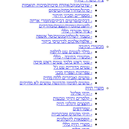
- שדכן/מנקב/אקדח סיכות/סיכות תואמות
- סרגל/מחדד/מחק/טיפקס
- מספריים וסכיני חיתוך
- דבקים/סרטים דביקים/חומרי אריזה
- לחצנים/גומיות/נעצים/מהדקים
- ציוד משרדי כללי
- מעמד לשולחן/מגשים/סל אשפה
- אלפון/אלבום לכרטיסי ביקור
מכשירי כתיבה
- מילוי לעטים עט לדלפק
- מכשירי כתיבה - כללי
- עטי ראש בלבד עטים ראש סיכה
- עטים כדוריים עט ג'ל
- עפרונות ועפרון מכני
- טושים ואביזרים ללוח מחיק
- טושים לסימון והדגשה טושים לא מחיקים
מוצרי תיוק
- תיקי פוליגל
- קלסרים ותיקי טבעות
- חוצצים ודגלוני תיוק
- שמרדפים
- תיקי מהנדס ומכתביות
- קופסאות לקטלוגים
- מוצרי תיוק כללי