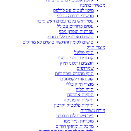
מכשירי כתיבה
מילוי לעטים עט לדלפק
מכשירי כתיבה - כללי
עטי ראש בלבד עטים ראש סיכה
עטים כדוריים עט ג'ל
עפרונות ועפרון מכני
טושים ואביזרים ללוח מחיק
טושים לסימון והדגשה טושים לא מחיקים
מוצרי תיוק
תיקי פוליגל
קלסרים ותיקי טבעות
חוצצים ודגלוני תיוק
שמרדפים
תיקי מהנדס ומכתביות
קופסאות לקטלוגים
מוצרי תיוק כללי
תיקי תליה
תיקיות אינדקס
תיקיות הרמוניקה
תיקיות פלסטיק וקרטון
ניירת משרדית
נייר צילום לבן וצבעוני
מזכריות ונייר ממו
מדבקות ומחזקי חורים