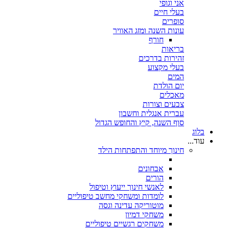
אני וגופי
בעלי חיים
סופרים
עונות השנה ומזג האוויר
חורף
בריאות
זהירות בדרכים
בעלי מקצוע
המים
יום הולדת
מאכלים
צבעים וצורות
עברית אנגלית וחשבון
סוף השנה, קיץ והחופש הגדול
בלוג
עוד...
חינוך מיוחד והתפתחות הילד
אבחונים
הורים
לאנשי חינוך ייעוץ וטיפול
לומדות ומשחקי מחשב טיפוליים
מוטוריקה עדינה וגסה
משחקי דמיון
משחקים רגשיים טיפוליים