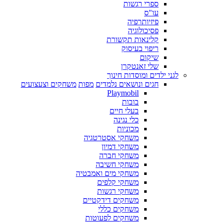
ספרי רגשות
עו"ס
פיזיותרפיה
פסיכולוגיה
קלינאות תקשורת
ריפוי בעיסוק
שיקום
שלי זאנטקרן
לגני ילדים ומוסדות חינוך
חגים ונושאים נלמדים
מפות
משחקים וצעצועים
Playmobil
בובות
בעלי חיים
כלי נגינה
מכוניות
משחקי אסטרטגיה
משחקי דמיון
משחקי חברה
משחקי חשיבה
משחקי מים ואמבטיה
משחקי קלפים
משחקי רגשות
משחקים דידקטיים
משחקים כללי
משחקים לפעוטות