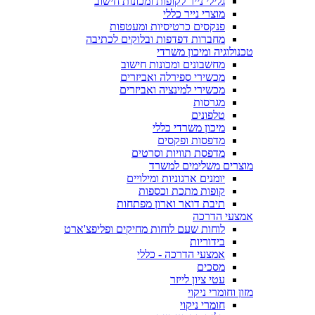
גלילי נייר לקופות ומכונות חישוב
מוצרי נייר כללי
פנקסים כרטיסיות ומעטפות
מחברות דפדפות ובלוקים לכתיבה
טכנולוגיה ומיכון משרדי
מחשבונים ומכונות חישוב
מכשירי ספירלה ואביזרים
מכשירי למינציה ואביזרים
מגרסות
טלפונים
מיכון משרדי כללי
מדפסות ופקסים
מדפסת תוויות וסרטים
מוצרים משלימים למשרד
יומנים ארגוניות ומילויים
קופות מתכת וכספות
תיבת דואר וארון מפתחות
אמצעי הדרכה
לוחות שעם לוחות מחיקים ופליפצ'ארט
בידוריות
אמצעי הדרכה - כללי
מסכים
עטי ציון לייזר
מזון וחומרי ניקוי
חומרי ניקוי