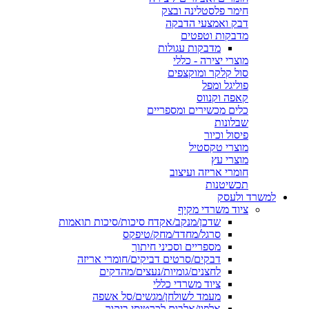
חימר פלסטלינה ובצק
דבק ואמצעי הדבקה
מדבקות וטפטים
מדבקות עגולות
מוצרי יצירה - כללי
סול קלקר ומוקצפים
פוליגל ומפל
קאפה וקנווס
כלים מכשירים ומספריים
שבלונות
פיסול וכיור
מוצרי טקסטיל
מוצרי עץ
חומרי אריזה ועיצוב
תכשיטנות
למשרד ולעסק
ציוד משרדי מקיף
שדכן/מנקב/אקדח סיכות/סיכות תואמות
סרגל/מחדד/מחק/טיפקס
מספריים וסכיני חיתוך
דבקים/סרטים דביקים/חומרי אריזה
לחצנים/גומיות/נעצים/מהדקים
ציוד משרדי כללי
מעמד לשולחן/מגשים/סל אשפה
אלפון/אלבום לכרטיסי ביקור