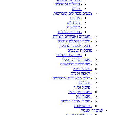
- סרגלים ומחדדים
- גירים
צבעים מכחולים ומברשות
- צבעים
- מכחולים
- מברשות
- ספוגים וגלגלות
- חומרים ואביזרים ליצירה
- חימר פלסטלינה ובצק
- דבק ואמצעי הדבקה
מדבקות וטפטים
- מדבקות עגולות
- מוצרי יצירה - כללי
- סול קלקר ומוקצפים
- פוליגל ומפל
- קאפה וקנווס
- כלים מכשירים ומספריים
- שבלונות
- פיסול וכיור
- מוצרי טקסטיל
- מוצרי עץ
- חומרי אריזה ועיצוב
- תכשיטנות
למשרד ולעסק
ציוד משרדי מקיף