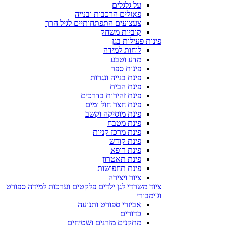
על גלגלים
פאזלים הרכבות ובנייה
צעצועים התפתחותיים לגיל הרך
קוביות משחק
פינות פעילות בגן
לוחות למידה
מדע וטבע
פינות ספר
פינת בנייה ונגרות
פינת הבית
פינת זהירות בדרכים
פינת חצר חול ומים
פינת מוסיקה וקשב
פינת מטבח
פינת מרכז קניות
פינת קודש
פינת רופא
פינת תאטרון
פינת תחפושות
ציור ויצירה
ציוד משרדי לגן ילדים
פלקטים וערכות למידה
ספורט
וג'ימבורי
אביזרי ספורט ותנועה
כדורים
מתקנים מזרנים ושטיחים