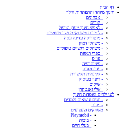
דף הבית
חינוך מיוחד והתפתחות הילד
- אבחונים
- הורים
- לאנשי חינוך ייעוץ וטיפול
- לומדות ומשחקי מחשב טיפוליים
- מוטוריקה עדינה וגסה
- משחקי דמיון
- משחקים רגשיים טיפוליים
- ספרי רגשות
- עו"ס
- פיזיותרפיה
- פסיכולוגיה
- קלינאות תקשורת
- ריפוי בעיסוק
- שיקום
- שלי זאנטקרן
לגני ילדים ומוסדות חינוך
- חגים ונושאים נלמדים
- מפות
משחקים וצעצועים
- Playmobil
- בובות
- בעלי חיים