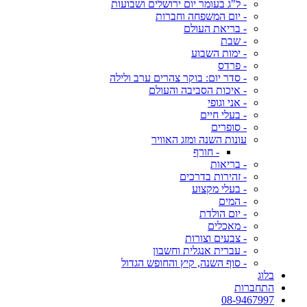
- ל"ג בעומר יום ירושלים ושבועות
- יום המשפחה וחברות
- בריאת העולם
- שבת
- ימות השבוע
- פרדס
- סדר יום: בוקר צהרים ערב ולילה
- איכות הסביבה והעולם
- אני וגופי
- בעלי חיים
- סופרים
עונות השנה ומזג האוויר
- חורף
- בריאות
- זהירות בדרכים
- בעלי מקצוע
- המים
- יום הולדת
- מאכלים
- צבעים וצורות
- עברית אנגלית וחשבון
- סוף השנה, קיץ והחופש הגדול
בלוג
התחברות
08-9467997