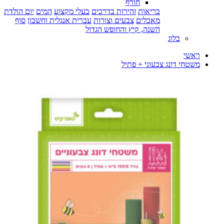
חורף
בריאות
זהירות בדרכים
בעלי מקצוע
המים
יום הולדת
מאכלים
צבעים וצורות
עברית אנגלית וחשבון
סוף
השנה, קיץ והחופש הגדול
בלוג
ראשי
משטחי דונג צבעוני + פתיל