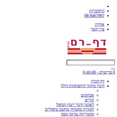
התחברות
08-9467997
אודות
צרו קשר
0 פריט\ים - ₪0.00
0
דף הבית
חינוך מיוחד והתפתחות הילד
אבחונים
הורים
לאנשי חינוך ייעוץ וטיפול
לומדות ומשחקי מחשב טיפוליים
מוטוריקה עדינה וגסה