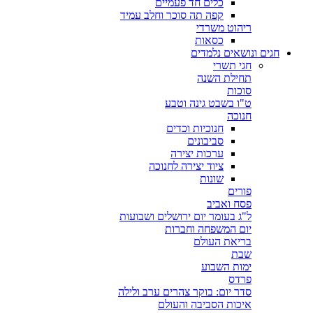
כלים חד פעמיים
קפה תה סוכר וחלב עמיד
ריהוט משרדי
כסאות
חגים ונושאים נלמדים
חגי תשרי
תחילת השנה
סוכות
ט"ו בשבט גינה וטבע
חנוכה
חנוכיות וכדים
סביבונים
ערכות יצירה
ציוד יצירה לחנוכה
שונות
פורים
פסח ואביב
ל"ג בעומר יום ירושלים ושבועות
יום המשפחה וחברות
בריאת העולם
שבת
ימות השבוע
פרדס
סדר יום: בוקר צהרים ערב ולילה
איכות הסביבה והעולם