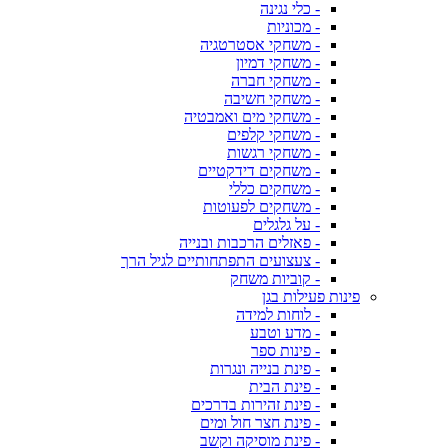
- כלי נגינה
- מכוניות
- משחקי אסטרטגיה
- משחקי דמיון
- משחקי חברה
- משחקי חשיבה
- משחקי מים ואמבטיה
- משחקי קלפים
- משחקי רגשות
- משחקים דידקטיים
- משחקים כללי
- משחקים לפעוטות
- על גלגלים
- פאזלים הרכבות ובנייה
- צעצועים התפתחותיים לגיל הרך
- קוביות משחק
פינות פעילות בגן
- לוחות למידה
- מדע וטבע
- פינות ספר
- פינת בנייה ונגרות
- פינת הבית
- פינת זהירות בדרכים
- פינת חצר חול ומים
- פינת מוסיקה וקשב