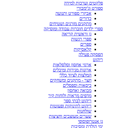
פלקטים וערכות למידה
ספורט וג'ימבורי
אביזרי ספורט ותנועה
כדורים
מתקנים מזרנים ושטיחים
ספרי ילדים חוברות עבודה ומוסיקה
גן וראשית קריאה
ספרי רגשות
ספרים
קלאסיקות
הפסקה פעילה
ריהוט
ארגזי אחסון וסלסלאות
ארונות מגירות ומיכלים
המלצות לציוד כללי
חצר - מתקנים ומשחקים
כיסאות וספסלים
מבואה ואחסון
מדפים מראות ולוחות קיר
ריהוט לבתי ספר
ריהוט לתינוקות ופעוטות
שולחנות
שערים מעוצבים וחציצות
גן אנטרופוסופי
ימי הולדת ומסיבות