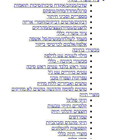
שדכן/מנקב/אקדח סיכות/סיכות תואמות
סרגל/מחדד/מחק/טיפקס
מספריים וסכיני חיתוך
דבקים/סרטים דביקים/חומרי אריזה
לחצנים/גומיות/נעצים/מהדקים
ציוד משרדי כללי
מעמד לשולחן/מגשים/סל אשפה
אלפון/אלבום לכרטיסי ביקור
מכשירי כתיבה
מילוי לעטים עט לדלפק
מכשירי כתיבה - כללי
עטי ראש בלבד עטים ראש סיכה
עטים כדוריים עט ג'ל
עפרונות ועפרון מכני
טושים ואביזרים ללוח מחיק
טושים לסימון והדגשה טושים לא מחיקים
מוצרי תיוק
תיקי פוליגל
קלסרים ותיקי טבעות
חוצצים ודגלוני תיוק
שמרדפים
תיקי מהנדס ומכתביות
קופסאות לקטלוגים
מוצרי תיוק כללי