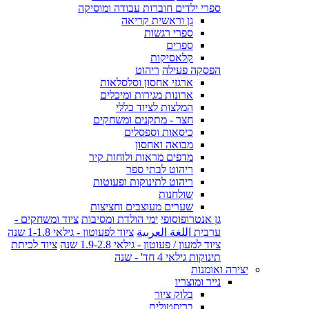
ספרי ילדים חוברות עבודה ומוסיקה
גן וראשית קריאה
ספרי רגשות
ספרים
קלאסיקות
הפסקה פעילה
ריהוט
ארגזי אחסון וסלסלאות
ארונות מגירות ומיכלים
המלצות לציוד כללי
חצר - מתקנים ומשחקים
כיסאות וספסלים
מבואה ואחסון
מדפים מראות ולוחות קיר
ריהוט לבתי ספר
ריהוט לתינוקות ופעוטות
שולחנות
שערים מעוצבים וחציצות
גן אנטרופוסופי
ימי הולדת ומסיבות
ציוד ומשחקים -
ערבית اللغة العربية
ציוד לפעוטון - גילאי 1-1.8 שנה
ציוד למעון / פעוטון - גילאי 1.9-2.8 שנה
ציוד לכיתת
תינוקות גילאי 4 חד' - שנה
יצירה ואומנות
נייר ומוצריו
בלוק ציור
בריסטולים