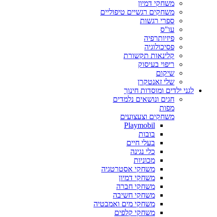
משחקי דמיון
משחקים רגשיים טיפוליים
ספרי רגשות
עו"ס
פיזיותרפיה
פסיכולוגיה
קלינאות תקשורת
ריפוי בעיסוק
שיקום
שלי זאנטקרן
לגני ילדים ומוסדות חינוך
חגים ונושאים נלמדים
מפות
משחקים וצעצועים
Playmobil
בובות
בעלי חיים
כלי נגינה
מכוניות
משחקי אסטרטגיה
משחקי דמיון
משחקי חברה
משחקי חשיבה
משחקי מים ואמבטיה
משחקי קלפים