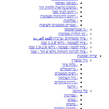
- מבואה ואחסון
- מדפים מראות ולוחות קיר
- ריהוט לבתי ספר
- ריהוט לתינוקות ופעוטות
- שולחנות
- שערים מעוצבים וחציצות
- גן אנטרופוסופי
- ימי הולדת ומסיבות
- ציוד ומשחקים -ערבית اللغة العربية
- ציוד לפעוטון - גילאי 1-1.8 שנה
- ציוד למעון / פעוטון - גילאי 1.9-2.8 שנה
- ציוד לכיתת תינוקות גילאי 4 חד' - שנה
יצירה ואומנות
נייר ומוצריו
- בלוק ציור
- בריסטולים
- דפים מעוצבים
- נייר העתקה
- ניירות מיוחדים
- קרטון
כלי כתיבה
- עפרונות
- עטים
- טושים
- מחקים וטיפקס