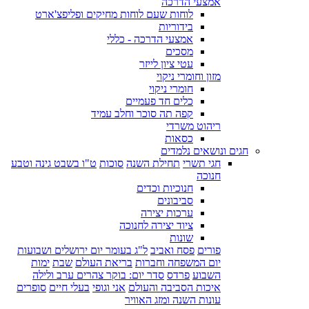
אמצעי הדרכה
לוחות שעם לוחות מחיקים ופליפצ'ארט
בידוריות
אמצעי הדרכה - כללי
מסכים
עטי ציון לייזר
מזון וחומרי ניקוי
חומרי ניקוי
כלים חד פעמיים
קפה תה סוכר וחלב עמיד
ריהוט משרדי
כסאות
חגים ונושאים נלמדים
חגי תשרי
תחילת השנה
סוכות
ט"ו בשבט גינה וטבע
חנוכה
חנוכיות וכדים
סביבונים
ערכות יצירה
ציוד יצירה לחנוכה
שונות
פורים
פסח ואביב
ל"ג בעומר יום ירושלים ושבועות
יום המשפחה וחברות
בריאת העולם
שבת
ימות
השבוע
פרדס
סדר יום: בוקר צהרים ערב ולילה
איכות הסביבה והעולם
אני וגופי
בעלי חיים
סופרים
עונות השנה ומזג האוויר