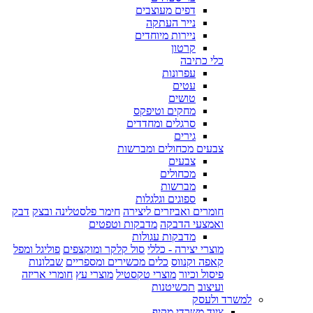
דפים מעוצבים
נייר העתקה
ניירות מיוחדים
קרטון
כלי כתיבה
עפרונות
עטים
טושים
מחקים וטיפקס
סרגלים ומחדדים
גירים
צבעים מכחולים ומברשות
צבעים
מכחולים
מברשות
ספוגים וגלגלות
חומרים ואביזרים ליצירה
חימר פלסטלינה ובצק
דבק
ואמצעי הדבקה
מדבקות וטפטים
מדבקות עגולות
מוצרי יצירה - כללי
סול קלקר ומוקצפים
פוליגל ומפל
קאפה וקנווס
כלים מכשירים ומספריים
שבלונות
פיסול וכיור
מוצרי טקסטיל
מוצרי עץ
חומרי אריזה
ועיצוב
תכשיטנות
למשרד ולעסק
ציוד משרדי מקיף