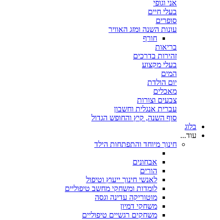
אני וגופי
בעלי חיים
סופרים
עונות השנה ומזג האוויר
חורף
בריאות
זהירות בדרכים
בעלי מקצוע
המים
יום הולדת
מאכלים
צבעים וצורות
עברית אנגלית וחשבון
סוף השנה, קיץ והחופש הגדול
בלוג
עוד...
חינוך מיוחד והתפתחות הילד
אבחונים
הורים
לאנשי חינוך ייעוץ וטיפול
לומדות ומשחקי מחשב טיפוליים
מוטוריקה עדינה וגסה
משחקי דמיון
משחקים רגשיים טיפוליים