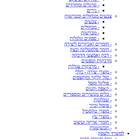
- סרגלים ומחדדים
- גירים
צבעים מכחולים ומברשות
- צבעים
- מכחולים
- מברשות
- ספוגים וגלגלות
- חומרים ואביזרים ליצירה
- חימר פלסטלינה ובצק
- דבק ואמצעי הדבקה
מדבקות וטפטים
- מדבקות עגולות
- מוצרי יצירה - כללי
- סול קלקר ומוקצפים
- פוליגל ומפל
- קאפה וקנווס
- כלים מכשירים ומספריים
- שבלונות
- פיסול וכיור
- מוצרי טקסטיל
- מוצרי עץ
- חומרי אריזה ועיצוב
- תכשיטנות
למשרד ולעסק
ציוד משרדי מקיף