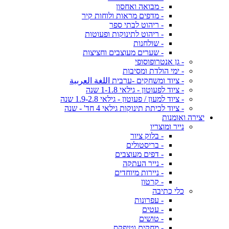
- מבואה ואחסון
- מדפים מראות ולוחות קיר
- ריהוט לבתי ספר
- ריהוט לתינוקות ופעוטות
- שולחנות
- שערים מעוצבים וחציצות
- גן אנטרופוסופי
- ימי הולדת ומסיבות
- ציוד ומשחקים -ערבית اللغة العربية
- ציוד לפעוטון - גילאי 1-1.8 שנה
- ציוד למעון / פעוטון - גילאי 1.9-2.8 שנה
- ציוד לכיתת תינוקות גילאי 4 חד' - שנה
יצירה ואומנות
נייר ומוצריו
- בלוק ציור
- בריסטולים
- דפים מעוצבים
- נייר העתקה
- ניירות מיוחדים
- קרטון
כלי כתיבה
- עפרונות
- עטים
- טושים
- מחקים וטיפקס