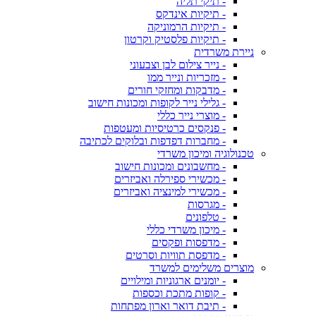
- תיקי תליה
- תיקיות אינדקס
- תיקיות הרמוניקה
- תיקיות פלסטיק וקרטון
ניירת משרדית
- נייר צילום לבן וצבעוני
- מזכריות ונייר ממו
- מדבקות ומחזקי חורים
- גלילי נייר לקופות ומכונות חישוב
- מוצרי נייר כללי
- פנקסים כרטיסיות ומעטפות
- מחברות דפדפות ובלוקים לכתיבה
טכנולוגיה ומיכון משרדי
- מחשבונים ומכונות חישוב
- מכשירי ספירלה ואביזרים
- מכשירי למינציה ואביזרים
- מגרסות
- טלפונים
- מיכון משרדי כללי
- מדפסות ופקסים
- מדפסת תוויות וסרטים
מוצרים משלימים למשרד
- יומנים ארגוניות ומילויים
- קופות מתכת וכספות
- תיבת דואר וארון מפתחות