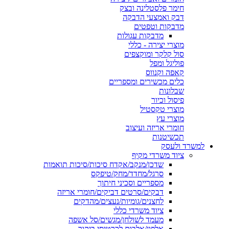
חימר פלסטלינה ובצק
דבק ואמצעי הדבקה
מדבקות וטפטים
מדבקות עגולות
מוצרי יצירה - כללי
סול קלקר ומוקצפים
פוליגל ומפל
קאפה וקנווס
כלים מכשירים ומספריים
שבלונות
פיסול וכיור
מוצרי טקסטיל
מוצרי עץ
חומרי אריזה ועיצוב
תכשיטנות
למשרד ולעסק
ציוד משרדי מקיף
שדכן/מנקב/אקדח סיכות/סיכות תואמות
סרגל/מחדד/מחק/טיפקס
מספריים וסכיני חיתוך
דבקים/סרטים דביקים/חומרי אריזה
לחצנים/גומיות/נעצים/מהדקים
ציוד משרדי כללי
מעמד לשולחן/מגשים/סל אשפה
אלפון/אלבום לכרטיסי ביקור