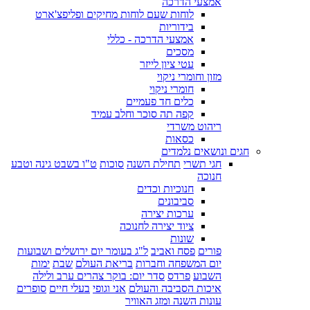
אמצעי הדרכה
לוחות שעם לוחות מחיקים ופליפצ'ארט
בידוריות
אמצעי הדרכה - כללי
מסכים
עטי ציון לייזר
מזון וחומרי ניקוי
חומרי ניקוי
כלים חד פעמיים
קפה תה סוכר וחלב עמיד
ריהוט משרדי
כסאות
חגים ונושאים נלמדים
חגי תשרי
תחילת השנה
סוכות
ט"ו בשבט גינה וטבע
חנוכה
חנוכיות וכדים
סביבונים
ערכות יצירה
ציוד יצירה לחנוכה
שונות
פורים
פסח ואביב
ל"ג בעומר יום ירושלים ושבועות
יום המשפחה וחברות
בריאת העולם
שבת
ימות
השבוע
פרדס
סדר יום: בוקר צהרים ערב ולילה
איכות הסביבה והעולם
אני וגופי
בעלי חיים
סופרים
עונות השנה ומזג האוויר