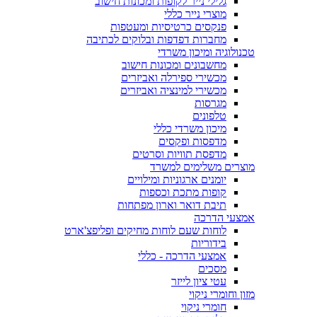
גלילי נייר לקופות ומכונות חישוב
מוצרי נייר כללי
פנקסים כרטיסיות ומעטפות
מחברות דפדפות ובלוקים לכתיבה
טכנולוגיה ומיכון משרדי
מחשבונים ומכונות חישוב
מכשירי ספירלה ואביזרים
מכשירי למינציה ואביזרים
מגרסות
טלפונים
מיכון משרדי כללי
מדפסות ופקסים
מדפסת תוויות וסרטים
מוצרים משלימים למשרד
יומנים ארגוניות ומילויים
קופות מתכת וכספות
תיבת דואר וארון מפתחות
אמצעי הדרכה
לוחות שעם לוחות מחיקים ופליפצ'ארט
בידוריות
אמצעי הדרכה - כללי
מסכים
עטי ציון לייזר
מזון וחומרי ניקוי
חומרי ניקוי