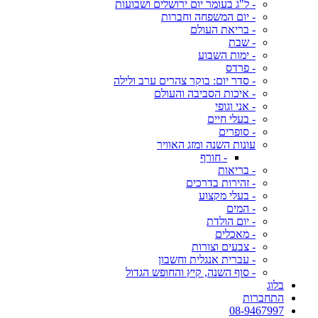
- ל"ג בעומר יום ירושלים ושבועות
- יום המשפחה וחברות
- בריאת העולם
- שבת
- ימות השבוע
- פרדס
- סדר יום: בוקר צהרים ערב ולילה
- איכות הסביבה והעולם
- אני וגופי
- בעלי חיים
- סופרים
עונות השנה ומזג האוויר
- חורף
- בריאות
- זהירות בדרכים
- בעלי מקצוע
- המים
- יום הולדת
- מאכלים
- צבעים וצורות
- עברית אנגלית וחשבון
- סוף השנה, קיץ והחופש הגדול
בלוג
התחברות
08-9467997