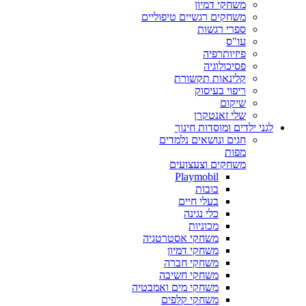
משחקי דמיון
משחקים רגשיים טיפוליים
ספרי רגשות
עו"ס
פיזיותרפיה
פסיכולוגיה
קלינאות תקשורת
ריפוי בעיסוק
שיקום
שלי זאנטקרן
לגני ילדים ומוסדות חינוך
חגים ונושאים נלמדים
מפות
משחקים וצעצועים
Playmobil
בובות
בעלי חיים
כלי נגינה
מכוניות
משחקי אסטרטגיה
משחקי דמיון
משחקי חברה
משחקי חשיבה
משחקי מים ואמבטיה
משחקי קלפים