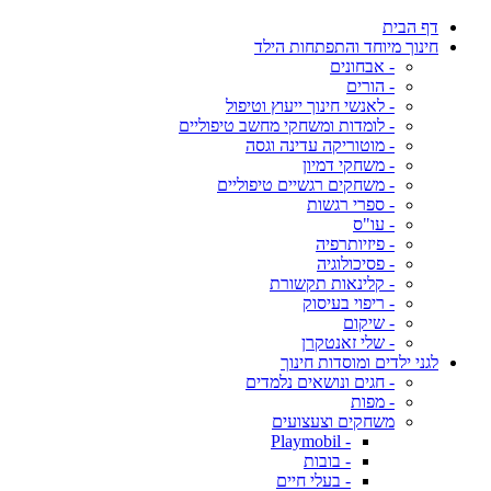
דף הבית
חינוך מיוחד והתפתחות הילד
- אבחונים
- הורים
- לאנשי חינוך ייעוץ וטיפול
- לומדות ומשחקי מחשב טיפוליים
- מוטוריקה עדינה וגסה
- משחקי דמיון
- משחקים רגשיים טיפוליים
- ספרי רגשות
- עו"ס
- פיזיותרפיה
- פסיכולוגיה
- קלינאות תקשורת
- ריפוי בעיסוק
- שיקום
- שלי זאנטקרן
לגני ילדים ומוסדות חינוך
- חגים ונושאים נלמדים
- מפות
משחקים וצעצועים
- Playmobil
- בובות
- בעלי חיים