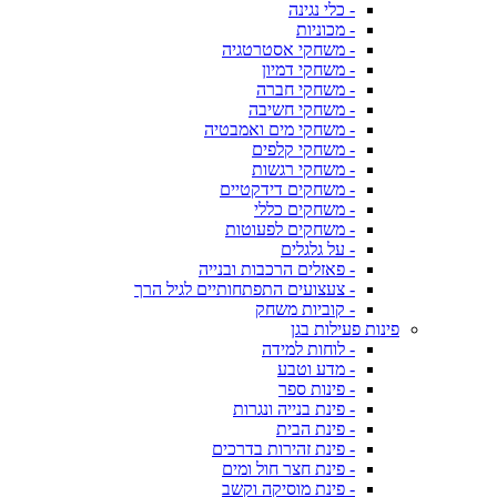
- כלי נגינה
- מכוניות
- משחקי אסטרטגיה
- משחקי דמיון
- משחקי חברה
- משחקי חשיבה
- משחקי מים ואמבטיה
- משחקי קלפים
- משחקי רגשות
- משחקים דידקטיים
- משחקים כללי
- משחקים לפעוטות
- על גלגלים
- פאזלים הרכבות ובנייה
- צעצועים התפתחותיים לגיל הרך
- קוביות משחק
פינות פעילות בגן
- לוחות למידה
- מדע וטבע
- פינות ספר
- פינת בנייה ונגרות
- פינת הבית
- פינת זהירות בדרכים
- פינת חצר חול ומים
- פינת מוסיקה וקשב