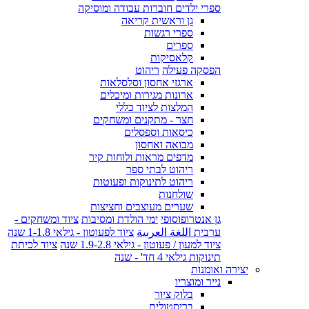
ספרי ילדים חוברות עבודה ומוסיקה
גן וראשית קריאה
ספרי רגשות
ספרים
קלאסיקות
הפסקה פעילה
ריהוט
ארגזי אחסון וסלסלאות
ארונות מגירות ומיכלים
המלצות לציוד כללי
חצר - מתקנים ומשחקים
כיסאות וספסלים
מבואה ואחסון
מדפים מראות ולוחות קיר
ריהוט לבתי ספר
ריהוט לתינוקות ופעוטות
שולחנות
שערים מעוצבים וחציצות
גן אנטרופוסופי
ימי הולדת ומסיבות
ציוד ומשחקים -
ערבית اللغة العربية
ציוד לפעוטון - גילאי 1-1.8 שנה
ציוד למעון / פעוטון - גילאי 1.9-2.8 שנה
ציוד לכיתת
תינוקות גילאי 4 חד' - שנה
יצירה ואומנות
נייר ומוצריו
בלוק ציור
בריסטולים