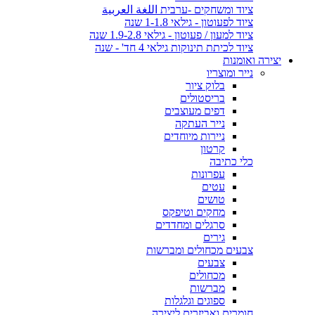
ציוד ומשחקים -ערבית اللغة العربية
ציוד לפעוטון - גילאי 1-1.8 שנה
ציוד למעון / פעוטון - גילאי 1.9-2.8 שנה
ציוד לכיתת תינוקות גילאי 4 חד' - שנה
יצירה ואומנות
נייר ומוצריו
בלוק ציור
בריסטולים
דפים מעוצבים
נייר העתקה
ניירות מיוחדים
קרטון
כלי כתיבה
עפרונות
עטים
טושים
מחקים וטיפקס
סרגלים ומחדדים
גירים
צבעים מכחולים ומברשות
צבעים
מכחולים
מברשות
ספוגים וגלגלות
חומרים ואביזרים ליצירה