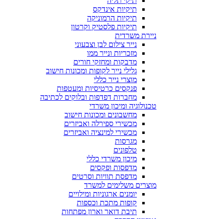
תיקי תליה
תיקיות אינדקס
תיקיות הרמוניקה
תיקיות פלסטיק וקרטון
ניירת משרדית
נייר צילום לבן וצבעוני
מזכריות ונייר ממו
מדבקות ומחזקי חורים
גלילי נייר לקופות ומכונות חישוב
מוצרי נייר כללי
פנקסים כרטיסיות ומעטפות
מחברות דפדפות ובלוקים לכתיבה
טכנולוגיה ומיכון משרדי
מחשבונים ומכונות חישוב
מכשירי ספירלה ואביזרים
מכשירי למינציה ואביזרים
מגרסות
טלפונים
מיכון משרדי כללי
מדפסות ופקסים
מדפסת תוויות וסרטים
מוצרים משלימים למשרד
יומנים ארגוניות ומילויים
קופות מתכת וכספות
תיבת דואר וארון מפתחות