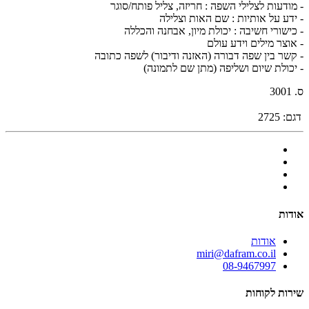
- מודעות לצלילי השפה : חריזה, צליל פותח/סוגר
- ידע על אותיות : שם האות וצלילה
- כישורי חשיבה : יכולת מיון, אבחנה והכללה
- אוצר מילים וידע עולם
- קשר בין שפה דבורה (האזנה ודיבור) לשפה כתובה
- יכולת שיום ושליפה (מתן שם לתמונה)
ס. 3001
דגם:
2725
אודות
אודות
miri@dafram.co.il
08-9467997
שירות לקוחות