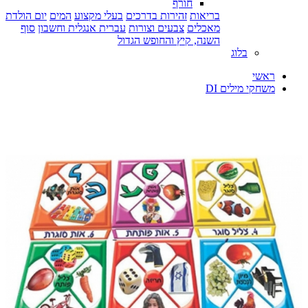
חורף
בריאות
זהירות בדרכים
בעלי מקצוע
המים
יום הולדת
מאכלים
צבעים וצורות
עברית אנגלית וחשבון
סוף
השנה, קיץ והחופש הגדול
בלוג
ראשי
משחקי מילים DI