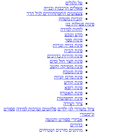
על גלגלים
פאזלים הרכבות ובנייה
צעצועים התפתחותיים לגיל הרך
קוביות משחק
פינות פעילות בגן
לוחות למידה
מדע וטבע
פינות ספר
פינת בנייה ונגרות
פינת הבית
פינת זהירות בדרכים
פינת חצר חול ומים
פינת מוסיקה וקשב
פינת מטבח
פינת מרכז קניות
פינת קודש
פינת רופא
פינת תאטרון
פינת תחפושות
ציור ויצירה
ציוד משרדי לגן ילדים
פלקטים וערכות למידה
ספורט
וג'ימבורי
אביזרי ספורט ותנועה
כדורים
מתקנים מזרנים ושטיחים