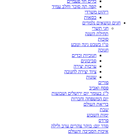
כלים חד פעמיים
קפה תה סוכר וחלב עמיד
ריהוט משרדי
כסאות
חגים ונושאים נלמדים
חגי תשרי
תחילת השנה
סוכות
ט"ו בשבט גינה וטבע
חנוכה
חנוכיות וכדים
סביבונים
ערכות יצירה
ציוד יצירה לחנוכה
שונות
פורים
פסח ואביב
ל"ג בעומר יום ירושלים ושבועות
יום המשפחה וחברות
בריאת העולם
שבת
ימות השבוע
פרדס
סדר יום: בוקר צהרים ערב ולילה
איכות הסביבה והעולם