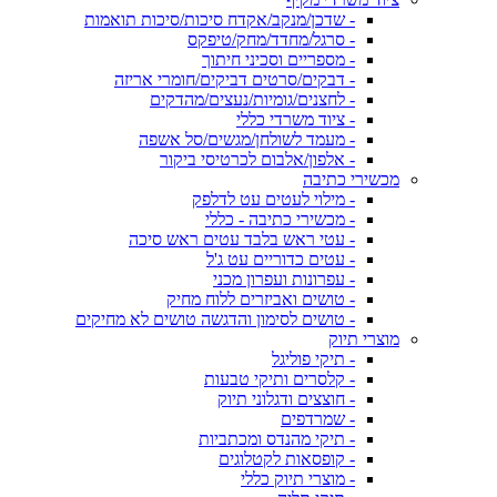
- שדכן/מנקב/אקדח סיכות/סיכות תואמות
- סרגל/מחדד/מחק/טיפקס
- מספריים וסכיני חיתוך
- דבקים/סרטים דביקים/חומרי אריזה
- לחצנים/גומיות/נעצים/מהדקים
- ציוד משרדי כללי
- מעמד לשולחן/מגשים/סל אשפה
- אלפון/אלבום לכרטיסי ביקור
מכשירי כתיבה
- מילוי לעטים עט לדלפק
- מכשירי כתיבה - כללי
- עטי ראש בלבד עטים ראש סיכה
- עטים כדוריים עט ג'ל
- עפרונות ועפרון מכני
- טושים ואביזרים ללוח מחיק
- טושים לסימון והדגשה טושים לא מחיקים
מוצרי תיוק
- תיקי פוליגל
- קלסרים ותיקי טבעות
- חוצצים ודגלוני תיוק
- שמרדפים
- תיקי מהנדס ומכתביות
- קופסאות לקטלוגים
- מוצרי תיוק כללי