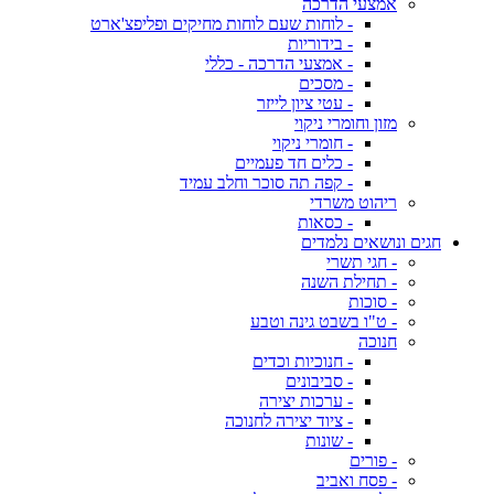
אמצעי הדרכה
- לוחות שעם לוחות מחיקים ופליפצ'ארט
- בידוריות
- אמצעי הדרכה - כללי
- מסכים
- עטי ציון לייזר
מזון וחומרי ניקוי
- חומרי ניקוי
- כלים חד פעמיים
- קפה תה סוכר וחלב עמיד
ריהוט משרדי
- כסאות
חגים ונושאים נלמדים
- חגי תשרי
- תחילת השנה
- סוכות
- ט"ו בשבט גינה וטבע
חנוכה
- חנוכיות וכדים
- סביבונים
- ערכות יצירה
- ציוד יצירה לחנוכה
- שונות
- פורים
- פסח ואביב