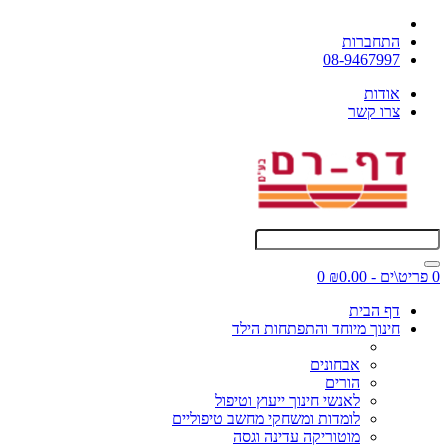
התחברות
08-9467997
אודות
צרו קשר
0 פריט\ים - ₪0.00
0
דף הבית
חינוך מיוחד והתפתחות הילד
אבחונים
הורים
לאנשי חינוך ייעוץ וטיפול
לומדות ומשחקי מחשב טיפוליים
מוטוריקה עדינה וגסה