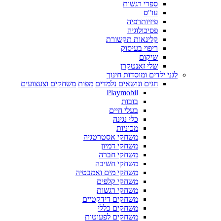
ספרי רגשות
עו"ס
פיזיותרפיה
פסיכולוגיה
קלינאות תקשורת
ריפוי בעיסוק
שיקום
שלי זאנטקרן
לגני ילדים ומוסדות חינוך
חגים ונושאים נלמדים
מפות
משחקים וצעצועים
Playmobil
בובות
בעלי חיים
כלי נגינה
מכוניות
משחקי אסטרטגיה
משחקי דמיון
משחקי חברה
משחקי חשיבה
משחקי מים ואמבטיה
משחקי קלפים
משחקי רגשות
משחקים דידקטיים
משחקים כללי
משחקים לפעוטות