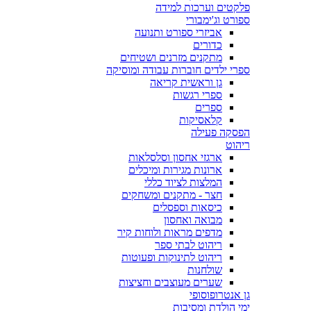
פלקטים וערכות למידה
ספורט וג'ימבורי
אביזרי ספורט ותנועה
כדורים
מתקנים מזרנים ושטיחים
ספרי ילדים חוברות עבודה ומוסיקה
גן וראשית קריאה
ספרי רגשות
ספרים
קלאסיקות
הפסקה פעילה
ריהוט
ארגזי אחסון וסלסלאות
ארונות מגירות ומיכלים
המלצות לציוד כללי
חצר - מתקנים ומשחקים
כיסאות וספסלים
מבואה ואחסון
מדפים מראות ולוחות קיר
ריהוט לבתי ספר
ריהוט לתינוקות ופעוטות
שולחנות
שערים מעוצבים וחציצות
גן אנטרופוסופי
ימי הולדת ומסיבות