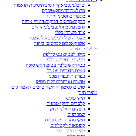
שדכן/מנקב/אקדח סיכות/סיכות תואמות
סרגל/מחדד/מחק/טיפקס
מספריים וסכיני חיתוך
דבקים/סרטים דביקים/חומרי אריזה
לחצנים/גומיות/נעצים/מהדקים
ציוד משרדי כללי
מעמד לשולחן/מגשים/סל אשפה
אלפון/אלבום לכרטיסי ביקור
מכשירי כתיבה
מילוי לעטים עט לדלפק
מכשירי כתיבה - כללי
עטי ראש בלבד עטים ראש סיכה
עטים כדוריים עט ג'ל
עפרונות ועפרון מכני
טושים ואביזרים ללוח מחיק
טושים לסימון והדגשה טושים לא מחיקים
מוצרי תיוק
תיקי פוליגל
קלסרים ותיקי טבעות
חוצצים ודגלוני תיוק
שמרדפים
תיקי מהנדס ומכתביות
קופסאות לקטלוגים
מוצרי תיוק כללי