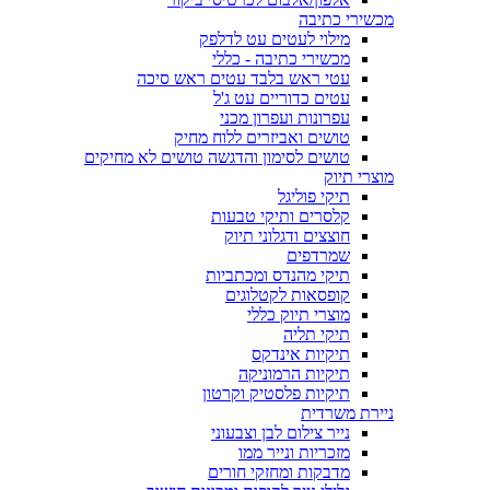
מכשירי כתיבה
מילוי לעטים עט לדלפק
מכשירי כתיבה - כללי
עטי ראש בלבד עטים ראש סיכה
עטים כדוריים עט ג'ל
עפרונות ועפרון מכני
טושים ואביזרים ללוח מחיק
טושים לסימון והדגשה טושים לא מחיקים
מוצרי תיוק
תיקי פוליגל
קלסרים ותיקי טבעות
חוצצים ודגלוני תיוק
שמרדפים
תיקי מהנדס ומכתביות
קופסאות לקטלוגים
מוצרי תיוק כללי
תיקי תליה
תיקיות אינדקס
תיקיות הרמוניקה
תיקיות פלסטיק וקרטון
ניירת משרדית
נייר צילום לבן וצבעוני
מזכריות ונייר ממו
מדבקות ומחזקי חורים