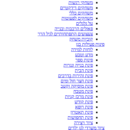
משחקי רגשות
משחקים דידקטיים
משחקים כללי
משחקים לפעוטות
על גלגלים
פאזלים הרכבות ובנייה
צעצועים התפתחותיים לגיל הרך
קוביות משחק
פינות פעילות בגן
לוחות למידה
מדע וטבע
פינות ספר
פינת בנייה ונגרות
פינת הבית
פינת זהירות בדרכים
פינת חצר חול ומים
פינת מוסיקה וקשב
פינת מטבח
פינת מרכז קניות
פינת קודש
פינת רופא
פינת תאטרון
פינת תחפושות
ציור ויצירה
ציוד משרדי לגן ילדים