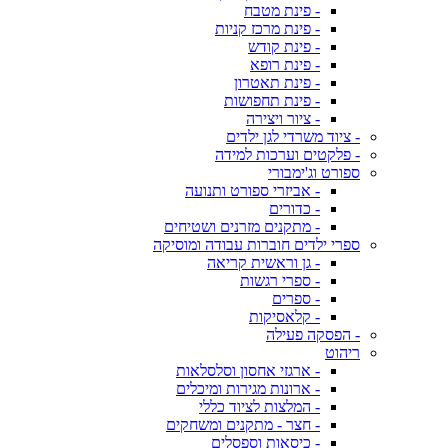
- פינת מטבח
- פינת מרכז קניות
- פינת קודש
- פינת רופא
- פינת תאטרון
- פינת תחפושות
- ציור ויצירה
- ציוד משרדי לגן ילדים
- פלקטים וערכות למידה
ספורט וג'ימבורי
- אביזרי ספורט ותנועה
- כדורים
- מתקנים מזרנים ושטיחים
ספרי ילדים חוברות עבודה ומוסיקה
- גן וראשית קריאה
- ספרי רגשות
- ספרים
- קלאסיקות
- הפסקה פעילה
ריהוט
- ארגזי אחסון וסלסלאות
- ארונות מגירות ומיכלים
- המלצות לציוד כללי
- חצר - מתקנים ומשחקים
- כיסאות וספסלים