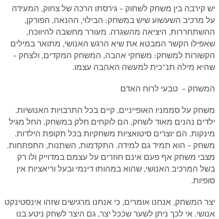
יש קירבה בין משחק לשחוק – גירסתו הרכה של צחוק, המעידה
על מרכיב השעשוע שיש במשחק: הבילוי, ההנאה, הפורקן,
ההשתחררות, היציאה מהשגרה. מעורר מחשבה להיווכח,
שאפילו הקשר המבטא את שיא הרגש האנושי, מתואר במילים
הקשורות למשחק: משחקי אהבה, המשחק המקדים, ולצחק –
שהיא מילה תנ"כית למעשה האהבה עצמו
.
המשחק – טבעי לרוח האדם
משחק על סממניו האופייניים, קיים בכל התרבויות האנושיות
.
ילדים נהנים מאוד לשחק, הם לוקחים חלק במשחק, החל מגיל
מינקות. הם יוצרים סיטואציות משחקיות בכל תקופת הילדות
.
משחק – הוא תמיד גם למידה. התקדמות, השתנות, התפתחות.
מצבי משחק אף פעם אינם חוזרים על עצמם במדוייק ולו רק
בשל המרכיב האנושי, שהוא במהותו דינמי ובעל וריאציות אין
סופיות
.
יצר המשחק, אנחנו אומרים, כי אנחנו מרגישים שזהו אינסטינקט
אנושי. אי לכך ניתן לשער שככל יצר, גם היצר לשחק ניטע בנו