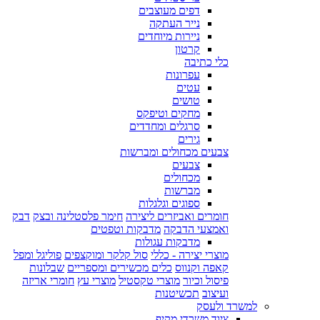
דפים מעוצבים
נייר העתקה
ניירות מיוחדים
קרטון
כלי כתיבה
עפרונות
עטים
טושים
מחקים וטיפקס
סרגלים ומחדדים
גירים
צבעים מכחולים ומברשות
צבעים
מכחולים
מברשות
ספוגים וגלגלות
חומרים ואביזרים ליצירה
חימר פלסטלינה ובצק
דבק
ואמצעי הדבקה
מדבקות וטפטים
מדבקות עגולות
מוצרי יצירה - כללי
סול קלקר ומוקצפים
פוליגל ומפל
קאפה וקנווס
כלים מכשירים ומספריים
שבלונות
פיסול וכיור
מוצרי טקסטיל
מוצרי עץ
חומרי אריזה
ועיצוב
תכשיטנות
למשרד ולעסק
ציוד משרדי מקיף