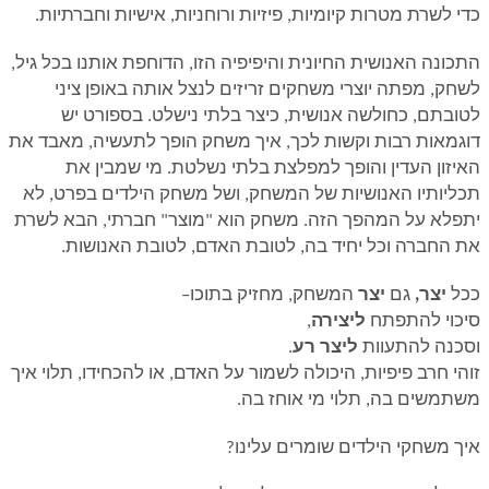
כדי לשרת מטרות קיומיות, פיזיות ורוחניות, אישיות וחברתיות
.
התכונה האנושית החיונית והיפיפיה הזו, הדוחפת אותנו בכל גיל,
לשחק, מפתה יוצרי משחקים זריזים לנצל אותה באופן ציני
לטובתם, כחולשה אנושית, כיצר בלתי נישלט. בספורט יש
דוגמאות רבות וקשות לכך, איך משחק הופך לתעשיה, מאבד את
האיזון העדין והופך למפלצת בלתי נשלטת. מי שמבין את
תכליותיו האנושיות של המשחק, ושל משחק הילדים בפרט, לא
יתפלא על המהפך הזה. משחק הוא "מוצר" חברתי, הבא לשרת
את החברה וכל יחיד בה, לטובת האדם, לטובת האנושות
.
ככל
יצר,
גם
יצר
המשחק, מחזיק בתוכו
–
סיכוי להתפתח
ליצירה
,
וסכנה להתעוות
ליצר רע
.
זוהי חרב פיפיות, היכולה לשמור על האדם, או להכחידו, תלוי איך
משתמשים בה, תלוי מי אוחז בה
.
איך משחקי הילדים שומרים עלינו
?