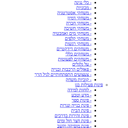
- כלי נגינה
- מכוניות
- משחקי אסטרטגיה
- משחקי דמיון
- משחקי חברה
- משחקי חשיבה
- משחקי מים ואמבטיה
- משחקי קלפים
- משחקי רגשות
- משחקים דידקטיים
- משחקים כללי
- משחקים לפעוטות
- על גלגלים
- פאזלים הרכבות ובנייה
- צעצועים התפתחותיים לגיל הרך
- קוביות משחק
פינות פעילות בגן
- לוחות למידה
- מדע וטבע
- פינות ספר
- פינת בנייה ונגרות
- פינת הבית
- פינת זהירות בדרכים
- פינת חצר חול ומים
- פינת מוסיקה וקשב