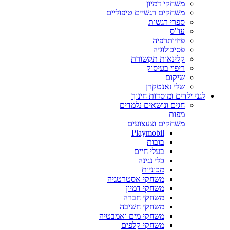
משחקי דמיון
משחקים רגשיים טיפוליים
ספרי רגשות
עו"ס
פיזיותרפיה
פסיכולוגיה
קלינאות תקשורת
ריפוי בעיסוק
שיקום
שלי זאנטקרן
לגני ילדים ומוסדות חינוך
חגים ונושאים נלמדים
מפות
משחקים וצעצועים
Playmobil
בובות
בעלי חיים
כלי נגינה
מכוניות
משחקי אסטרטגיה
משחקי דמיון
משחקי חברה
משחקי חשיבה
משחקי מים ואמבטיה
משחקי קלפים