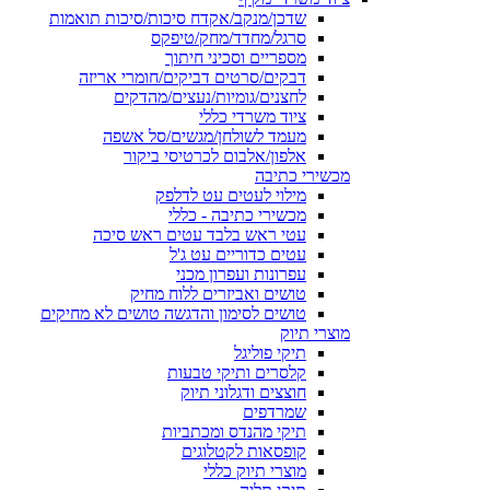
שדכן/מנקב/אקדח סיכות/סיכות תואמות
סרגל/מחדד/מחק/טיפקס
מספריים וסכיני חיתוך
דבקים/סרטים דביקים/חומרי אריזה
לחצנים/גומיות/נעצים/מהדקים
ציוד משרדי כללי
מעמד לשולחן/מגשים/סל אשפה
אלפון/אלבום לכרטיסי ביקור
מכשירי כתיבה
מילוי לעטים עט לדלפק
מכשירי כתיבה - כללי
עטי ראש בלבד עטים ראש סיכה
עטים כדוריים עט ג'ל
עפרונות ועפרון מכני
טושים ואביזרים ללוח מחיק
טושים לסימון והדגשה טושים לא מחיקים
מוצרי תיוק
תיקי פוליגל
קלסרים ותיקי טבעות
חוצצים ודגלוני תיוק
שמרדפים
תיקי מהנדס ומכתביות
קופסאות לקטלוגים
מוצרי תיוק כללי