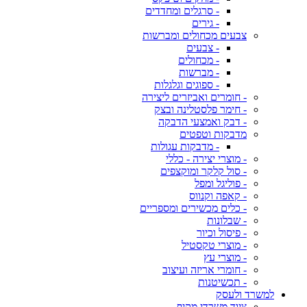
- סרגלים ומחדדים
- גירים
צבעים מכחולים ומברשות
- צבעים
- מכחולים
- מברשות
- ספוגים וגלגלות
- חומרים ואביזרים ליצירה
- חימר פלסטלינה ובצק
- דבק ואמצעי הדבקה
מדבקות וטפטים
- מדבקות עגולות
- מוצרי יצירה - כללי
- סול קלקר ומוקצפים
- פוליגל ומפל
- קאפה וקנווס
- כלים מכשירים ומספריים
- שבלונות
- פיסול וכיור
- מוצרי טקסטיל
- מוצרי עץ
- חומרי אריזה ועיצוב
- תכשיטנות
למשרד ולעסק
ציוד משרדי מקיף