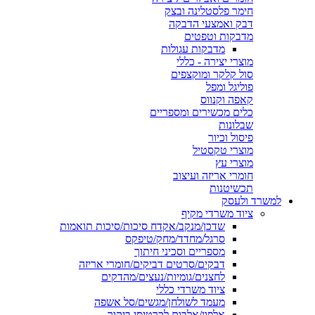
חימר פלסטלינה ובצק
דבק ואמצעי הדבקה
מדבקות וטפטים
מדבקות עגולות
מוצרי יצירה - כללי
סול קלקר ומוקצפים
פוליגל ומפל
קאפה וקנווס
כלים מכשירים ומספריים
שבלונות
פיסול וכיור
מוצרי טקסטיל
מוצרי עץ
חומרי אריזה ועיצוב
תכשיטנות
למשרד ולעסק
ציוד משרדי מקיף
שדכן/מנקב/אקדח סיכות/סיכות תואמות
סרגל/מחדד/מחק/טיפקס
מספריים וסכיני חיתוך
דבקים/סרטים דביקים/חומרי אריזה
לחצנים/גומיות/נעצים/מהדקים
ציוד משרדי כללי
מעמד לשולחן/מגשים/סל אשפה
אלפון/אלבום לכרטיסי ביקור