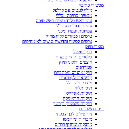
מכשירי כתיבה
מילוי לעטים עט לדלפק
מכשירי כתיבה - כללי
עטי ראש בלבד עטים ראש סיכה
עטים כדוריים עט ג'ל
עפרונות ועפרון מכני
טושים ואביזרים ללוח מחיק
טושים לסימון והדגשה טושים לא מחיקים
מוצרי תיוק
תיקי פוליגל
קלסרים ותיקי טבעות
חוצצים ודגלוני תיוק
שמרדפים
תיקי מהנדס ומכתביות
קופסאות לקטלוגים
מוצרי תיוק כללי
תיקי תליה
תיקיות אינדקס
תיקיות הרמוניקה
תיקיות פלסטיק וקרטון
ניירת משרדית
נייר צילום לבן וצבעוני
מזכריות ונייר ממו
מדבקות ומחזקי חורים