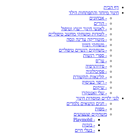
דף הבית
חינוך מיוחד והתפתחות הילד
- אבחונים
- הורים
- לאנשי חינוך ייעוץ וטיפול
- לומדות ומשחקי מחשב טיפוליים
- מוטוריקה עדינה וגסה
- משחקי דמיון
- משחקים רגשיים טיפוליים
- ספרי רגשות
- עו"ס
- פיזיותרפיה
- פסיכולוגיה
- קלינאות תקשורת
- ריפוי בעיסוק
- שיקום
- שלי זאנטקרן
לגני ילדים ומוסדות חינוך
- חגים ונושאים נלמדים
- מפות
משחקים וצעצועים
- Playmobil
- בובות
- בעלי חיים