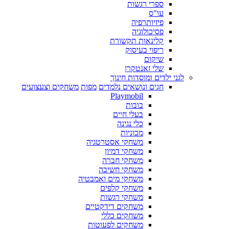
ספרי רגשות
עו"ס
פיזיותרפיה
פסיכולוגיה
קלינאות תקשורת
ריפוי בעיסוק
שיקום
שלי זאנטקרן
לגני ילדים ומוסדות חינוך
חגים ונושאים נלמדים
מפות
משחקים וצעצועים
Playmobil
בובות
בעלי חיים
כלי נגינה
מכוניות
משחקי אסטרטגיה
משחקי דמיון
משחקי חברה
משחקי חשיבה
משחקי מים ואמבטיה
משחקי קלפים
משחקי רגשות
משחקים דידקטיים
משחקים כללי
משחקים לפעוטות