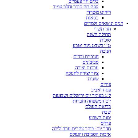
כלים חד פעמיים
קפה תה סוכר וחלב עמיד
ריהוט משרדי
כסאות
חגים ונושאים נלמדים
חגי תשרי
תחילת השנה
סוכות
ט"ו בשבט גינה וטבע
חנוכה
חנוכיות וכדים
סביבונים
ערכות יצירה
ציוד יצירה לחנוכה
שונות
פורים
פסח ואביב
ל"ג בעומר יום ירושלים ושבועות
יום המשפחה וחברות
בריאת העולם
שבת
ימות השבוע
פרדס
סדר יום: בוקר צהרים ערב ולילה
איכות הסביבה והעולם