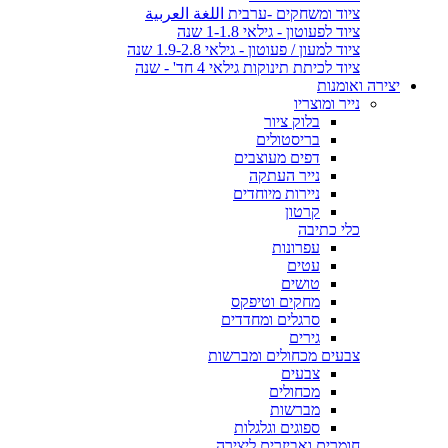
ציוד ומשחקים -ערבית اللغة العربية
ציוד לפעוטון - גילאי 1-1.8 שנה
ציוד למעון / פעוטון - גילאי 1.9-2.8 שנה
ציוד לכיתת תינוקות גילאי 4 חד' - שנה
יצירה ואומנות
נייר ומוצריו
בלוק ציור
בריסטולים
דפים מעוצבים
נייר העתקה
ניירות מיוחדים
קרטון
כלי כתיבה
עפרונות
עטים
טושים
מחקים וטיפקס
סרגלים ומחדדים
גירים
צבעים מכחולים ומברשות
צבעים
מכחולים
מברשות
ספוגים וגלגלות
חומרים ואביזרים ליצירה