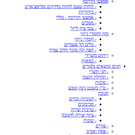
אמצעי הדרכה
- לוחות שעם לוחות מחיקים ופליפצ'ארט
- בידוריות
- אמצעי הדרכה - כללי
- מסכים
- עטי ציון לייזר
מזון וחומרי ניקוי
- חומרי ניקוי
- כלים חד פעמיים
- קפה תה סוכר וחלב עמיד
ריהוט משרדי
- כסאות
חגים ונושאים נלמדים
- חגי תשרי
- תחילת השנה
- סוכות
- ט"ו בשבט גינה וטבע
חנוכה
- חנוכיות וכדים
- סביבונים
- ערכות יצירה
- ציוד יצירה לחנוכה
- שונות
- פורים
- פסח ואביב