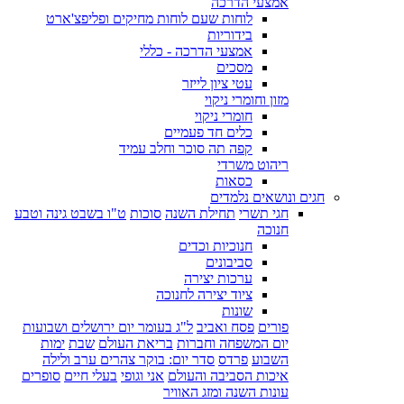
אמצעי הדרכה
לוחות שעם לוחות מחיקים ופליפצ'ארט
בידוריות
אמצעי הדרכה - כללי
מסכים
עטי ציון לייזר
מזון וחומרי ניקוי
חומרי ניקוי
כלים חד פעמיים
קפה תה סוכר וחלב עמיד
ריהוט משרדי
כסאות
חגים ונושאים נלמדים
חגי תשרי
תחילת השנה
סוכות
ט"ו בשבט גינה וטבע
חנוכה
חנוכיות וכדים
סביבונים
ערכות יצירה
ציוד יצירה לחנוכה
שונות
פורים
פסח ואביב
ל"ג בעומר יום ירושלים ושבועות
יום המשפחה וחברות
בריאת העולם
שבת
ימות
השבוע
פרדס
סדר יום: בוקר צהרים ערב ולילה
איכות הסביבה והעולם
אני וגופי
בעלי חיים
סופרים
עונות השנה ומזג האוויר