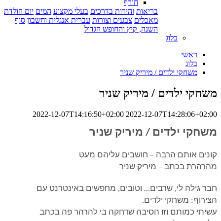
חורף
בריאות
זהירות בדרכים
בעלי מקצוע
המים
יום הולדת
מאכלים
צבעים וצורות
עברית אנגלית וחשבון
סוף
השנה, קיץ והחופש הגדול
בלוג
ראשי
בלוג
משחקי ילדים / מיריק שניר
משחקי ילדים / מיריק שניר
2022-12-07T14:16:50+02:00
2022-12-07T14:28:06+02:00
משחקי ילדים / מיריק שניר
קונים אותם הרבה – חושבים עליהם מעט
מהרהרת בכתב – מיריק שניר
חבר גילה לי, שרבים… וטובים, מחפשים באינטרנט עם
הצירוף: משחקי ילדים
.
עשיתי כמותם וזו הסיבה שדחקה בי להרהר פה בכתב