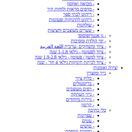
- מבואה ואחסון
- מדפים מראות ולוחות קיר
- ריהוט לבתי ספר
- ריהוט לתינוקות ופעוטות
- שולחנות
- שערים מעוצבים וחציצות
- גן אנטרופוסופי
- ימי הולדת ומסיבות
- ציוד ומשחקים -ערבית اللغة العربية
- ציוד לפעוטון - גילאי 1-1.8 שנה
- ציוד למעון / פעוטון - גילאי 1.9-2.8 שנה
- ציוד לכיתת תינוקות גילאי 4 חד' - שנה
יצירה ואומנות
נייר ומוצריו
- בלוק ציור
- בריסטולים
- דפים מעוצבים
- נייר העתקה
- ניירות מיוחדים
- קרטון
כלי כתיבה
- עפרונות
- עטים
- טושים
- מחקים וטיפקס