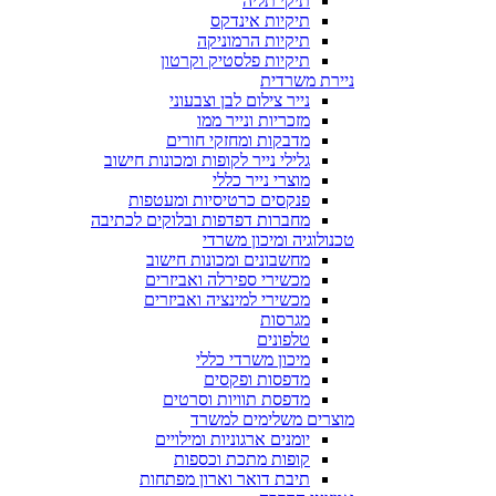
תיקי תליה
תיקיות אינדקס
תיקיות הרמוניקה
תיקיות פלסטיק וקרטון
ניירת משרדית
נייר צילום לבן וצבעוני
מזכריות ונייר ממו
מדבקות ומחזקי חורים
גלילי נייר לקופות ומכונות חישוב
מוצרי נייר כללי
פנקסים כרטיסיות ומעטפות
מחברות דפדפות ובלוקים לכתיבה
טכנולוגיה ומיכון משרדי
מחשבונים ומכונות חישוב
מכשירי ספירלה ואביזרים
מכשירי למינציה ואביזרים
מגרסות
טלפונים
מיכון משרדי כללי
מדפסות ופקסים
מדפסת תוויות וסרטים
מוצרים משלימים למשרד
יומנים ארגוניות ומילויים
קופות מתכת וכספות
תיבת דואר וארון מפתחות