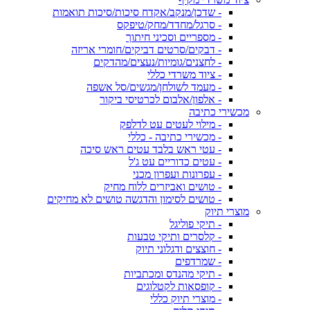
- שדכן/מנקב/אקדח סיכות/סיכות תואמות
- סרגל/מחדד/מחק/טיפקס
- מספריים וסכיני חיתוך
- דבקים/סרטים דביקים/חומרי אריזה
- לחצנים/גומיות/נעצים/מהדקים
- ציוד משרדי כללי
- מעמד לשולחן/מגשים/סל אשפה
- אלפון/אלבום לכרטיסי ביקור
מכשירי כתיבה
- מילוי לעטים עט לדלפק
- מכשירי כתיבה - כללי
- עטי ראש בלבד עטים ראש סיכה
- עטים כדוריים עט ג'ל
- עפרונות ועפרון מכני
- טושים ואביזרים ללוח מחיק
- טושים לסימון והדגשה טושים לא מחיקים
מוצרי תיוק
- תיקי פוליגל
- קלסרים ותיקי טבעות
- חוצצים ודגלוני תיוק
- שמרדפים
- תיקי מהנדס ומכתביות
- קופסאות לקטלוגים
- מוצרי תיוק כללי