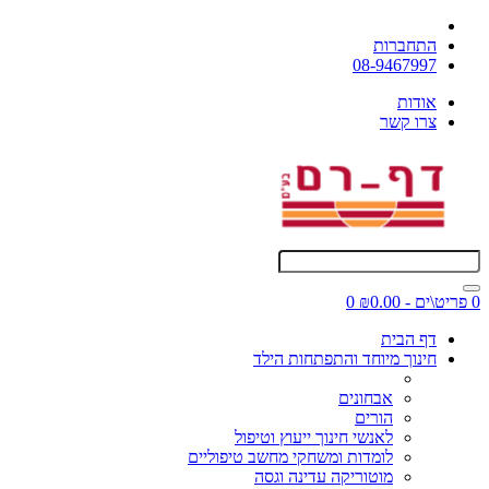
התחברות
08-9467997
אודות
צרו קשר
0 פריט\ים - ₪0.00
0
דף הבית
חינוך מיוחד והתפתחות הילד
אבחונים
הורים
לאנשי חינוך ייעוץ וטיפול
לומדות ומשחקי מחשב טיפוליים
מוטוריקה עדינה וגסה