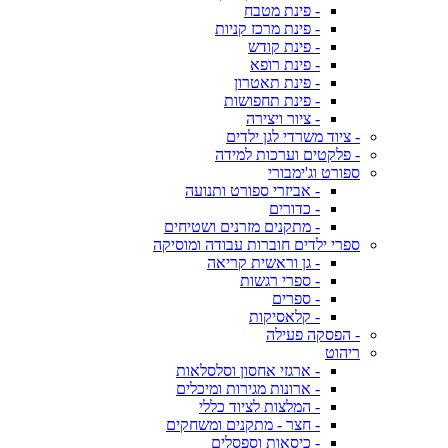
- פינת מטבח
- פינת מרכז קניות
- פינת קודש
- פינת רופא
- פינת תאטרון
- פינת תחפושות
- ציור ויצירה
- ציוד משרדי לגן ילדים
- פלקטים וערכות למידה
ספורט וג'ימבורי
- אביזרי ספורט ותנועה
- כדורים
- מתקנים מזרנים ושטיחים
ספרי ילדים חוברות עבודה ומוסיקה
- גן וראשית קריאה
- ספרי רגשות
- ספרים
- קלאסיקות
- הפסקה פעילה
ריהוט
- ארגזי אחסון וסלסלאות
- ארונות מגירות ומיכלים
- המלצות לציוד כללי
- חצר - מתקנים ומשחקים
- כיסאות וספסלים