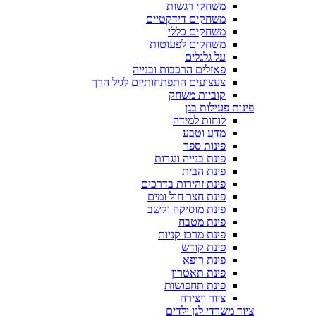
משחקי רגשות
משחקים דידקטיים
משחקים כללי
משחקים לפעוטות
על גלגלים
פאזלים הרכבות ובנייה
צעצועים התפתחותיים לגיל הרך
קוביות משחק
פינות פעילות בגן
לוחות למידה
מדע וטבע
פינות ספר
פינת בנייה ונגרות
פינת הבית
פינת זהירות בדרכים
פינת חצר חול ומים
פינת מוסיקה וקשב
פינת מטבח
פינת מרכז קניות
פינת קודש
פינת רופא
פינת תאטרון
פינת תחפושות
ציור ויצירה
ציוד משרדי לגן ילדים