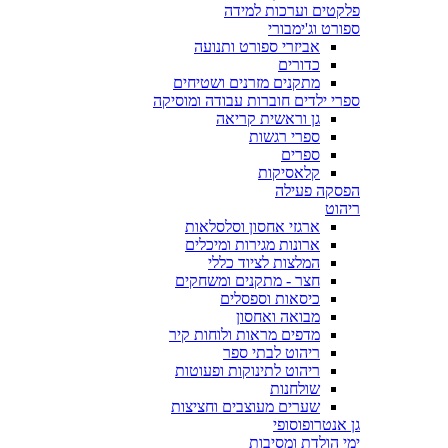
פלקטים וערכות למידה
ספורט וג'ימבורי
אביזרי ספורט ותנועה
כדורים
מתקנים מזרנים ושטיחים
ספרי ילדים חוברות עבודה ומוסיקה
גן וראשית קריאה
ספרי רגשות
ספרים
קלאסיקות
הפסקה פעילה
ריהוט
ארגזי אחסון וסלסלאות
ארונות מגירות ומיכלים
המלצות לציוד כללי
חצר - מתקנים ומשחקים
כיסאות וספסלים
מבואה ואחסון
מדפים מראות ולוחות קיר
ריהוט לבתי ספר
ריהוט לתינוקות ופעוטות
שולחנות
שערים מעוצבים וחציצות
גן אנטרופוסופי
ימי הולדת ומסיבות