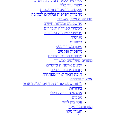
גלילי נייר לקופות ומכונות חישוב
מוצרי נייר כללי
פנקסים כרטיסיות ומעטפות
מחברות דפדפות ובלוקים לכתיבה
טכנולוגיה ומיכון משרדי
מחשבונים ומכונות חישוב
מכשירי ספירלה ואביזרים
מכשירי למינציה ואביזרים
מגרסות
טלפונים
מיכון משרדי כללי
מדפסות ופקסים
מדפסת תוויות וסרטים
מוצרים משלימים למשרד
יומנים ארגוניות ומילויים
קופות מתכת וכספות
תיבת דואר וארון מפתחות
אמצעי הדרכה
לוחות שעם לוחות מחיקים ופליפצ'ארט
בידוריות
אמצעי הדרכה - כללי
מסכים
עטי ציון לייזר
מזון וחומרי ניקוי
חומרי ניקוי