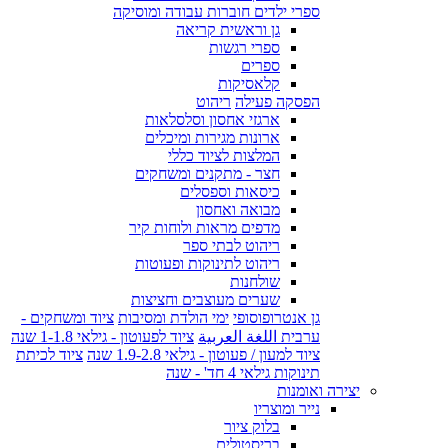
ספרי ילדים חוברות עבודה ומוסיקה
גן וראשית קריאה
ספרי רגשות
ספרים
קלאסיקות
הפסקה פעילה
ריהוט
ארגזי אחסון וסלסלאות
ארונות מגירות ומיכלים
המלצות לציוד כללי
חצר - מתקנים ומשחקים
כיסאות וספסלים
מבואה ואחסון
מדפים מראות ולוחות קיר
ריהוט לבתי ספר
ריהוט לתינוקות ופעוטות
שולחנות
שערים מעוצבים וחציצות
גן אנטרופוסופי
ימי הולדת ומסיבות
ציוד ומשחקים -
ערבית اللغة العربية
ציוד לפעוטון - גילאי 1-1.8 שנה
ציוד למעון / פעוטון - גילאי 1.9-2.8 שנה
ציוד לכיתת
תינוקות גילאי 4 חד' - שנה
יצירה ואומנות
נייר ומוצריו
בלוק ציור
בריסטולים