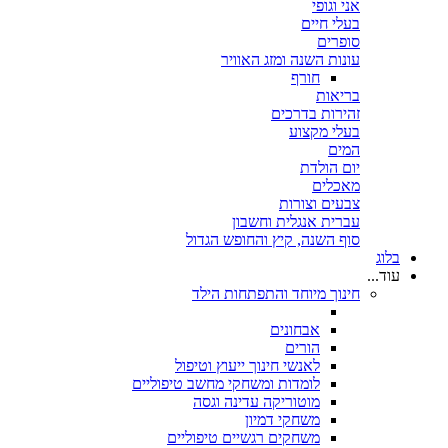
אני וגופי
בעלי חיים
סופרים
עונות השנה ומזג האוויר
חורף
בריאות
זהירות בדרכים
בעלי מקצוע
המים
יום הולדת
מאכלים
צבעים וצורות
עברית אנגלית וחשבון
סוף השנה, קיץ והחופש הגדול
בלוג
עוד...
חינוך מיוחד והתפתחות הילד
אבחונים
הורים
לאנשי חינוך ייעוץ וטיפול
לומדות ומשחקי מחשב טיפוליים
מוטוריקה עדינה וגסה
משחקי דמיון
משחקים רגשיים טיפוליים