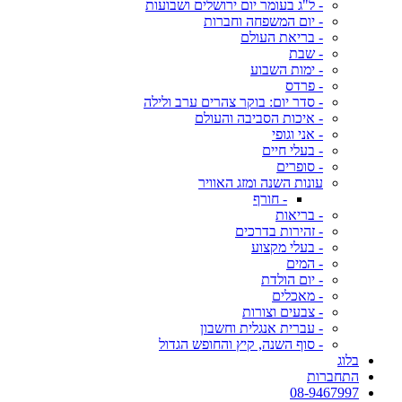
- ל"ג בעומר יום ירושלים ושבועות
- יום המשפחה וחברות
- בריאת העולם
- שבת
- ימות השבוע
- פרדס
- סדר יום: בוקר צהרים ערב ולילה
- איכות הסביבה והעולם
- אני וגופי
- בעלי חיים
- סופרים
עונות השנה ומזג האוויר
- חורף
- בריאות
- זהירות בדרכים
- בעלי מקצוע
- המים
- יום הולדת
- מאכלים
- צבעים וצורות
- עברית אנגלית וחשבון
- סוף השנה, קיץ והחופש הגדול
בלוג
התחברות
08-9467997