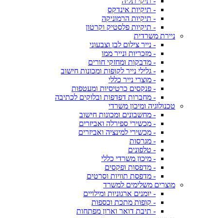
- תיקי תליה
- תיקיות אינדקס
- תיקיות הרמוניקה
- תיקיות פלסטיק וקרטון
ניירת משרדית
- נייר צילום לבן וצבעוני
- מזכריות ונייר ממו
- מדבקות ומחזקי חורים
- גלילי נייר לקופות ומכונות חישוב
- מוצרי נייר כללי
- פנקסים כרטיסיות ומעטפות
- מחברות דפדפות ובלוקים לכתיבה
טכנולוגיה ומיכון משרדי
- מחשבונים ומכונות חישוב
- מכשירי ספירלה ואביזרים
- מכשירי למינציה ואביזרים
- מגרסות
- טלפונים
- מיכון משרדי כללי
- מדפסות ופקסים
- מדפסת תוויות וסרטים
מוצרים משלימים למשרד
- יומנים ארגוניות ומילויים
- קופות מתכת וכספות
- תיבת דואר וארון מפתחות