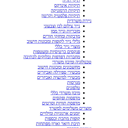
תיקי תליה
תיקיות אינדקס
תיקיות הרמוניקה
תיקיות פלסטיק וקרטון
ניירת משרדית
נייר צילום לבן וצבעוני
מזכריות ונייר ממו
מדבקות ומחזקי חורים
גלילי נייר לקופות ומכונות חישוב
מוצרי נייר כללי
פנקסים כרטיסיות ומעטפות
מחברות דפדפות ובלוקים לכתיבה
טכנולוגיה ומיכון משרדי
מחשבונים ומכונות חישוב
מכשירי ספירלה ואביזרים
מכשירי למינציה ואביזרים
מגרסות
טלפונים
מיכון משרדי כללי
מדפסות ופקסים
מדפסת תוויות וסרטים
מוצרים משלימים למשרד
יומנים ארגוניות ומילויים
קופות מתכת וכספות
תיבת דואר וארון מפתחות