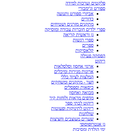
פלקטים וערכות למידה
ספורט וג'ימבורי
אביזרי ספורט ותנועה
כדורים
מתקנים מזרנים ושטיחים
ספרי ילדים חוברות עבודה ומוסיקה
גן וראשית קריאה
ספרי רגשות
ספרים
קלאסיקות
הפסקה פעילה
ריהוט
ארגזי אחסון וסלסלאות
ארונות מגירות ומיכלים
המלצות לציוד כללי
חצר - מתקנים ומשחקים
כיסאות וספסלים
מבואה ואחסון
מדפים מראות ולוחות קיר
ריהוט לבתי ספר
ריהוט לתינוקות ופעוטות
שולחנות
שערים מעוצבים וחציצות
גן אנטרופוסופי
ימי הולדת ומסיבות