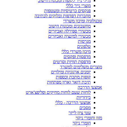
גלילי נייר לקופות ומכונות חישוב
מוצרי נייר כללי
פנקסים כרטיסיות ומעטפות
מחברות דפדפות ובלוקים לכתיבה
טכנולוגיה ומיכון משרדי
מחשבונים ומכונות חישוב
מכשירי ספירלה ואביזרים
מכשירי למינציה ואביזרים
מגרסות
טלפונים
מיכון משרדי כללי
מדפסות ופקסים
מדפסת תוויות וסרטים
מוצרים משלימים למשרד
יומנים ארגוניות ומילויים
קופות מתכת וכספות
תיבת דואר וארון מפתחות
אמצעי הדרכה
לוחות שעם לוחות מחיקים ופליפצ'ארט
בידוריות
אמצעי הדרכה - כללי
מסכים
עטי ציון לייזר
מזון וחומרי ניקוי
חומרי ניקוי