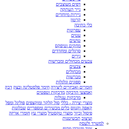
דפים מעוצבים
נייר העתקה
ניירות מיוחדים
קרטון
כלי כתיבה
עפרונות
עטים
טושים
מחקים וטיפקס
סרגלים ומחדדים
גירים
צבעים מכחולים ומברשות
צבעים
מכחולים
מברשות
ספוגים וגלגלות
חומרים ואביזרים ליצירה
חימר פלסטלינה ובצק
דבק
ואמצעי הדבקה
מדבקות וטפטים
מדבקות עגולות
מוצרי יצירה - כללי
סול קלקר ומוקצפים
פוליגל ומפל
קאפה וקנווס
כלים מכשירים ומספריים
שבלונות
פיסול וכיור
מוצרי טקסטיל
מוצרי עץ
חומרי אריזה
ועיצוב
תכשיטנות
למשרד ולעסק
ציוד משרדי מקיף