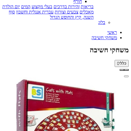
חורף
בריאות
זהירות בדרכים
בעלי מקצוע
המים
יום הולדת
מאכלים
צבעים וצורות
עברית אנגלית וחשבון
סוף
השנה, קיץ והחופש הגדול
בלוג
ראשי
משחקי חשיבה
משחקי חשיבה
כללי