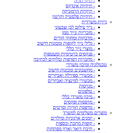
- תיקי תליה
- תיקיות אינדקס
- תיקיות הרמוניקה
- תיקיות פלסטיק וקרטון
ניירת משרדית
- נייר צילום לבן וצבעוני
- מזכריות ונייר ממו
- מדבקות ומחזקי חורים
- גלילי נייר לקופות ומכונות חישוב
- מוצרי נייר כללי
- פנקסים כרטיסיות ומעטפות
- מחברות דפדפות ובלוקים לכתיבה
טכנולוגיה ומיכון משרדי
- מחשבונים ומכונות חישוב
- מכשירי ספירלה ואביזרים
- מכשירי למינציה ואביזרים
- מגרסות
- טלפונים
- מיכון משרדי כללי
- מדפסות ופקסים
- מדפסת תוויות וסרטים
מוצרים משלימים למשרד
- יומנים ארגוניות ומילויים
- קופות מתכת וכספות
- תיבת דואר וארון מפתחות