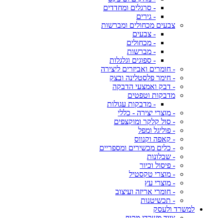
- סרגלים ומחדדים
- גירים
צבעים מכחולים ומברשות
- צבעים
- מכחולים
- מברשות
- ספוגים וגלגלות
- חומרים ואביזרים ליצירה
- חימר פלסטלינה ובצק
- דבק ואמצעי הדבקה
מדבקות וטפטים
- מדבקות עגולות
- מוצרי יצירה - כללי
- סול קלקר ומוקצפים
- פוליגל ומפל
- קאפה וקנווס
- כלים מכשירים ומספריים
- שבלונות
- פיסול וכיור
- מוצרי טקסטיל
- מוצרי עץ
- חומרי אריזה ועיצוב
- תכשיטנות
למשרד ולעסק
ציוד משרדי מקיף