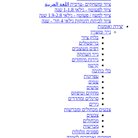
ציוד ומשחקים -ערבית اللغة العربية
ציוד לפעוטון - גילאי 1-1.8 שנה
ציוד למעון / פעוטון - גילאי 1.9-2.8 שנה
ציוד לכיתת תינוקות גילאי 4 חד' - שנה
יצירה ואומנות
נייר ומוצריו
בלוק ציור
בריסטולים
דפים מעוצבים
נייר העתקה
ניירות מיוחדים
קרטון
כלי כתיבה
עפרונות
עטים
טושים
מחקים וטיפקס
סרגלים ומחדדים
גירים
צבעים מכחולים ומברשות
צבעים
מכחולים
מברשות
ספוגים וגלגלות
חומרים ואביזרים ליצירה