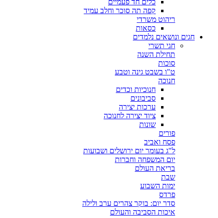
כלים חד פעמיים
קפה תה סוכר וחלב עמיד
ריהוט משרדי
כסאות
חגים ונושאים נלמדים
חגי תשרי
תחילת השנה
סוכות
ט"ו בשבט גינה וטבע
חנוכה
חנוכיות וכדים
סביבונים
ערכות יצירה
ציוד יצירה לחנוכה
שונות
פורים
פסח ואביב
ל"ג בעומר יום ירושלים ושבועות
יום המשפחה וחברות
בריאת העולם
שבת
ימות השבוע
פרדס
סדר יום: בוקר צהרים ערב ולילה
איכות הסביבה והעולם