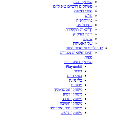
משחקי דמיון
משחקים רגשיים טיפוליים
ספרי רגשות
עו"ס
פיזיותרפיה
פסיכולוגיה
קלינאות תקשורת
ריפוי בעיסוק
שיקום
שלי זאנטקרן
לגני ילדים ומוסדות חינוך
חגים ונושאים נלמדים
מפות
משחקים וצעצועים
Playmobil
בובות
בעלי חיים
כלי נגינה
מכוניות
משחקי אסטרטגיה
משחקי דמיון
משחקי חברה
משחקי חשיבה
משחקי מים ואמבטיה
משחקי קלפים