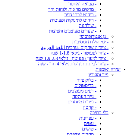
- מבואה ואחסון
- מדפים מראות ולוחות קיר
- ריהוט לבתי ספר
- ריהוט לתינוקות ופעוטות
- שולחנות
- שערים מעוצבים וחציצות
- גן אנטרופוסופי
- ימי הולדת ומסיבות
- ציוד ומשחקים -ערבית اللغة العربية
- ציוד לפעוטון - גילאי 1-1.8 שנה
- ציוד למעון / פעוטון - גילאי 1.9-2.8 שנה
- ציוד לכיתת תינוקות גילאי 4 חד' - שנה
יצירה ואומנות
נייר ומוצריו
- בלוק ציור
- בריסטולים
- דפים מעוצבים
- נייר העתקה
- ניירות מיוחדים
- קרטון
כלי כתיבה
- עפרונות
- עטים
- טושים
- מחקים וטיפקס