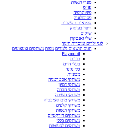
ספרי רגשות
עו"ס
פיזיותרפיה
פסיכולוגיה
קלינאות תקשורת
ריפוי בעיסוק
שיקום
שלי זאנטקרן
לגני ילדים ומוסדות חינוך
חגים ונושאים נלמדים
מפות
משחקים וצעצועים
Playmobil
בובות
בעלי חיים
כלי נגינה
מכוניות
משחקי אסטרטגיה
משחקי דמיון
משחקי חברה
משחקי חשיבה
משחקי מים ואמבטיה
משחקי קלפים
משחקי רגשות
משחקים דידקטיים
משחקים כללי
משחקים לפעוטות