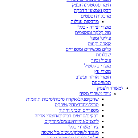
חימר פלסטלינה ובצק
דבק ואמצעי הדבקה
מדבקות וטפטים
מדבקות עגולות
מוצרי יצירה - כללי
סול קלקר ומוקצפים
פוליגל ומפל
קאפה וקנווס
כלים מכשירים ומספריים
שבלונות
פיסול וכיור
מוצרי טקסטיל
מוצרי עץ
חומרי אריזה ועיצוב
תכשיטנות
למשרד ולעסק
ציוד משרדי מקיף
שדכן/מנקב/אקדח סיכות/סיכות תואמות
סרגל/מחדד/מחק/טיפקס
מספריים וסכיני חיתוך
דבקים/סרטים דביקים/חומרי אריזה
לחצנים/גומיות/נעצים/מהדקים
ציוד משרדי כללי
מעמד לשולחן/מגשים/סל אשפה
אלפון/אלבום לכרטיסי ביקור