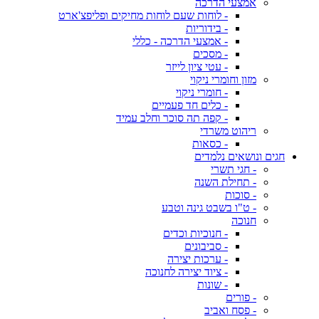
אמצעי הדרכה
- לוחות שעם לוחות מחיקים ופליפצ'ארט
- בידוריות
- אמצעי הדרכה - כללי
- מסכים
- עטי ציון לייזר
מזון וחומרי ניקוי
- חומרי ניקוי
- כלים חד פעמיים
- קפה תה סוכר וחלב עמיד
ריהוט משרדי
- כסאות
חגים ונושאים נלמדים
- חגי תשרי
- תחילת השנה
- סוכות
- ט"ו בשבט גינה וטבע
חנוכה
- חנוכיות וכדים
- סביבונים
- ערכות יצירה
- ציוד יצירה לחנוכה
- שונות
- פורים
- פסח ואביב