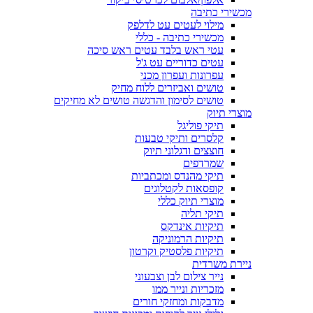
מכשירי כתיבה
מילוי לעטים עט לדלפק
מכשירי כתיבה - כללי
עטי ראש בלבד עטים ראש סיכה
עטים כדוריים עט ג'ל
עפרונות ועפרון מכני
טושים ואביזרים ללוח מחיק
טושים לסימון והדגשה טושים לא מחיקים
מוצרי תיוק
תיקי פוליגל
קלסרים ותיקי טבעות
חוצצים ודגלוני תיוק
שמרדפים
תיקי מהנדס ומכתביות
קופסאות לקטלוגים
מוצרי תיוק כללי
תיקי תליה
תיקיות אינדקס
תיקיות הרמוניקה
תיקיות פלסטיק וקרטון
ניירת משרדית
נייר צילום לבן וצבעוני
מזכריות ונייר ממו
מדבקות ומחזקי חורים