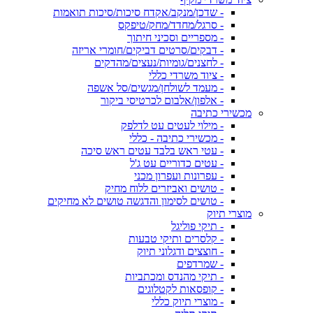
- שדכן/מנקב/אקדח סיכות/סיכות תואמות
- סרגל/מחדד/מחק/טיפקס
- מספריים וסכיני חיתוך
- דבקים/סרטים דביקים/חומרי אריזה
- לחצנים/גומיות/נעצים/מהדקים
- ציוד משרדי כללי
- מעמד לשולחן/מגשים/סל אשפה
- אלפון/אלבום לכרטיסי ביקור
מכשירי כתיבה
- מילוי לעטים עט לדלפק
- מכשירי כתיבה - כללי
- עטי ראש בלבד עטים ראש סיכה
- עטים כדוריים עט ג'ל
- עפרונות ועפרון מכני
- טושים ואביזרים ללוח מחיק
- טושים לסימון והדגשה טושים לא מחיקים
מוצרי תיוק
- תיקי פוליגל
- קלסרים ותיקי טבעות
- חוצצים ודגלוני תיוק
- שמרדפים
- תיקי מהנדס ומכתביות
- קופסאות לקטלוגים
- מוצרי תיוק כללי