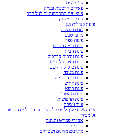
על גלגלים
פאזלים הרכבות ובנייה
צעצועים התפתחותיים לגיל הרך
קוביות משחק
פינות פעילות בגן
לוחות למידה
מדע וטבע
פינות ספר
פינת בנייה ונגרות
פינת הבית
פינת זהירות בדרכים
פינת חצר חול ומים
פינת מוסיקה וקשב
פינת מטבח
פינת מרכז קניות
פינת קודש
פינת רופא
פינת תאטרון
פינת תחפושות
ציור ויצירה
ציוד משרדי לגן ילדים
פלקטים וערכות למידה
ספורט
וג'ימבורי
אביזרי ספורט ותנועה
כדורים
מתקנים מזרנים ושטיחים