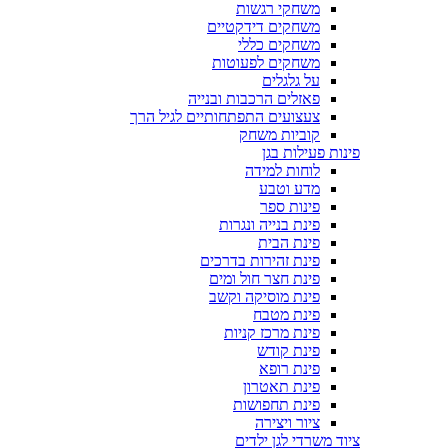
משחקי רגשות
משחקים דידקטיים
משחקים כללי
משחקים לפעוטות
על גלגלים
פאזלים הרכבות ובנייה
צעצועים התפתחותיים לגיל הרך
קוביות משחק
פינות פעילות בגן
לוחות למידה
מדע וטבע
פינות ספר
פינת בנייה ונגרות
פינת הבית
פינת זהירות בדרכים
פינת חצר חול ומים
פינת מוסיקה וקשב
פינת מטבח
פינת מרכז קניות
פינת קודש
פינת רופא
פינת תאטרון
פינת תחפושות
ציור ויצירה
ציוד משרדי לגן ילדים