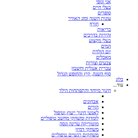
אני וגופי
בעלי חיים
סופרים
עונות השנה ומזג האוויר
חורף
בריאות
זהירות בדרכים
בעלי מקצוע
המים
יום הולדת
מאכלים
צבעים וצורות
עברית אנגלית וחשבון
סוף השנה, קיץ והחופש הגדול
בלוג
עוד...
חינוך מיוחד והתפתחות הילד
אבחונים
הורים
לאנשי חינוך ייעוץ וטיפול
לומדות ומשחקי מחשב טיפוליים
מוטוריקה עדינה וגסה
משחקי דמיון
משחקים רגשיים טיפוליים