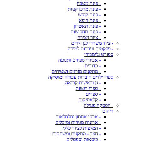
- פינת מטבח
- פינת מרכז קניות
- פינת קודש
- פינת רופא
- פינת תאטרון
- פינת תחפושות
- ציור ויצירה
- ציוד משרדי לגן ילדים
- פלקטים וערכות למידה
ספורט וג'ימבורי
- אביזרי ספורט ותנועה
- כדורים
- מתקנים מזרנים ושטיחים
ספרי ילדים חוברות עבודה ומוסיקה
- גן וראשית קריאה
- ספרי רגשות
- ספרים
- קלאסיקות
- הפסקה פעילה
ריהוט
- ארגזי אחסון וסלסלאות
- ארונות מגירות ומיכלים
- המלצות לציוד כללי
- חצר - מתקנים ומשחקים
- כיסאות וספסלים