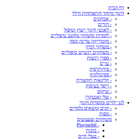
דף הבית
חינוך מיוחד והתפתחות הילד
- אבחונים
- הורים
- לאנשי חינוך ייעוץ וטיפול
- לומדות ומשחקי מחשב טיפוליים
- מוטוריקה עדינה וגסה
- משחקי דמיון
- משחקים רגשיים טיפוליים
- ספרי רגשות
- עו"ס
- פיזיותרפיה
- פסיכולוגיה
- קלינאות תקשורת
- ריפוי בעיסוק
- שיקום
- שלי זאנטקרן
לגני ילדים ומוסדות חינוך
- חגים ונושאים נלמדים
- מפות
משחקים וצעצועים
- Playmobil
- בובות
- בעלי חיים