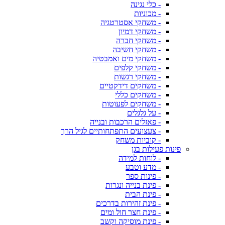
- כלי נגינה
- מכוניות
- משחקי אסטרטגיה
- משחקי דמיון
- משחקי חברה
- משחקי חשיבה
- משחקי מים ואמבטיה
- משחקי קלפים
- משחקי רגשות
- משחקים דידקטיים
- משחקים כללי
- משחקים לפעוטות
- על גלגלים
- פאזלים הרכבות ובנייה
- צעצועים התפתחותיים לגיל הרך
- קוביות משחק
פינות פעילות בגן
- לוחות למידה
- מדע וטבע
- פינות ספר
- פינת בנייה ונגרות
- פינת הבית
- פינת זהירות בדרכים
- פינת חצר חול ומים
- פינת מוסיקה וקשב