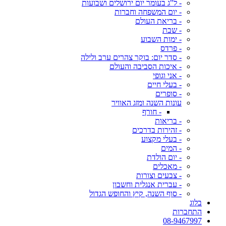
- ל"ג בעומר יום ירושלים ושבועות
- יום המשפחה וחברות
- בריאת העולם
- שבת
- ימות השבוע
- פרדס
- סדר יום: בוקר צהרים ערב ולילה
- איכות הסביבה והעולם
- אני וגופי
- בעלי חיים
- סופרים
עונות השנה ומזג האוויר
- חורף
- בריאות
- זהירות בדרכים
- בעלי מקצוע
- המים
- יום הולדת
- מאכלים
- צבעים וצורות
- עברית אנגלית וחשבון
- סוף השנה, קיץ והחופש הגדול
בלוג
התחברות
08-9467997