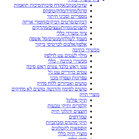
שדכן/מנקב/אקדח סיכות/סיכות תואמות
סרגל/מחדד/מחק/טיפקס
מספריים וסכיני חיתוך
דבקים/סרטים דביקים/חומרי אריזה
לחצנים/גומיות/נעצים/מהדקים
ציוד משרדי כללי
מעמד לשולחן/מגשים/סל אשפה
אלפון/אלבום לכרטיסי ביקור
מכשירי כתיבה
מילוי לעטים עט לדלפק
מכשירי כתיבה - כללי
עטי ראש בלבד עטים ראש סיכה
עטים כדוריים עט ג'ל
עפרונות ועפרון מכני
טושים ואביזרים ללוח מחיק
טושים לסימון והדגשה טושים לא מחיקים
מוצרי תיוק
תיקי פוליגל
קלסרים ותיקי טבעות
חוצצים ודגלוני תיוק
שמרדפים
תיקי מהנדס ומכתביות
קופסאות לקטלוגים
מוצרי תיוק כללי