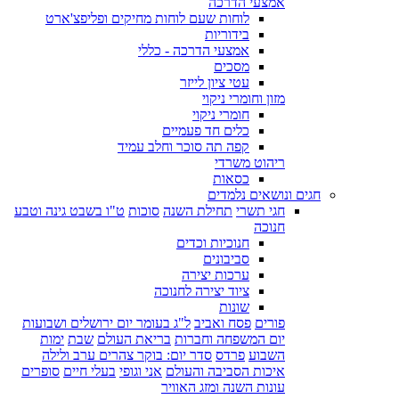
אמצעי הדרכה
לוחות שעם לוחות מחיקים ופליפצ'ארט
בידוריות
אמצעי הדרכה - כללי
מסכים
עטי ציון לייזר
מזון וחומרי ניקוי
חומרי ניקוי
כלים חד פעמיים
קפה תה סוכר וחלב עמיד
ריהוט משרדי
כסאות
חגים ונושאים נלמדים
חגי תשרי
תחילת השנה
סוכות
ט"ו בשבט גינה וטבע
חנוכה
חנוכיות וכדים
סביבונים
ערכות יצירה
ציוד יצירה לחנוכה
שונות
פורים
פסח ואביב
ל"ג בעומר יום ירושלים ושבועות
יום המשפחה וחברות
בריאת העולם
שבת
ימות
השבוע
פרדס
סדר יום: בוקר צהרים ערב ולילה
איכות הסביבה והעולם
אני וגופי
בעלי חיים
סופרים
עונות השנה ומזג האוויר