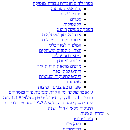
ספרי ילדים חוברות עבודה ומוסיקה
גן וראשית קריאה
ספרי רגשות
ספרים
קלאסיקות
הפסקה פעילה
ריהוט
ארגזי אחסון וסלסלאות
ארונות מגירות ומיכלים
המלצות לציוד כללי
חצר - מתקנים ומשחקים
כיסאות וספסלים
מבואה ואחסון
מדפים מראות ולוחות קיר
ריהוט לבתי ספר
ריהוט לתינוקות ופעוטות
שולחנות
שערים מעוצבים וחציצות
גן אנטרופוסופי
ימי הולדת ומסיבות
ציוד ומשחקים -
ערבית اللغة العربية
ציוד לפעוטון - גילאי 1-1.8 שנה
ציוד למעון / פעוטון - גילאי 1.9-2.8 שנה
ציוד לכיתת
תינוקות גילאי 4 חד' - שנה
יצירה ואומנות
נייר ומוצריו
בלוק ציור
בריסטולים