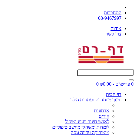
התחברות
08-9467997
אודות
צרו קשר
0 פריט\ים - ₪0.00
0
דף הבית
חינוך מיוחד והתפתחות הילד
אבחונים
הורים
לאנשי חינוך ייעוץ וטיפול
לומדות ומשחקי מחשב טיפוליים
מוטוריקה עדינה וגסה