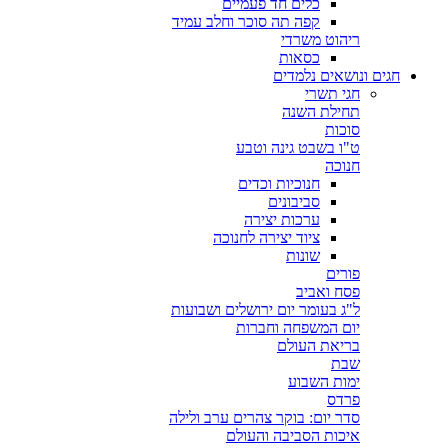
כלים חד פעמיים
קפה תה סוכר וחלב עמיד
ריהוט משרדי
כסאות
חגים ונושאים נלמדים
חגי תשרי
תחילת השנה
סוכות
ט"ו בשבט גינה וטבע
חנוכה
חנוכיות וכדים
סביבונים
ערכות יצירה
ציוד יצירה לחנוכה
שונות
פורים
פסח ואביב
ל"ג בעומר יום ירושלים ושבועות
יום המשפחה וחברות
בריאת העולם
שבת
ימות השבוע
פרדס
סדר יום: בוקר צהרים ערב ולילה
איכות הסביבה והעולם