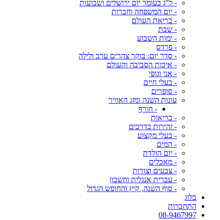
- ל"ג בעומר יום ירושלים ושבועות
- יום המשפחה וחברות
- בריאת העולם
- שבת
- ימות השבוע
- פרדס
- סדר יום: בוקר צהרים ערב ולילה
- איכות הסביבה והעולם
- אני וגופי
- בעלי חיים
- סופרים
עונות השנה ומזג האוויר
- חורף
- בריאות
- זהירות בדרכים
- בעלי מקצוע
- המים
- יום הולדת
- מאכלים
- צבעים וצורות
- עברית אנגלית וחשבון
- סוף השנה, קיץ והחופש הגדול
בלוג
התחברות
08-9467997