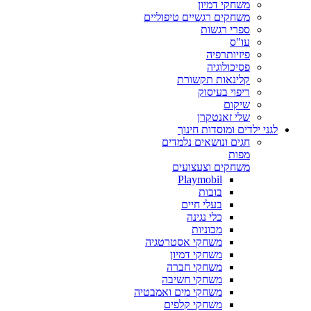
משחקי דמיון
משחקים רגשיים טיפוליים
ספרי רגשות
עו"ס
פיזיותרפיה
פסיכולוגיה
קלינאות תקשורת
ריפוי בעיסוק
שיקום
שלי זאנטקרן
לגני ילדים ומוסדות חינוך
חגים ונושאים נלמדים
מפות
משחקים וצעצועים
Playmobil
בובות
בעלי חיים
כלי נגינה
מכוניות
משחקי אסטרטגיה
משחקי דמיון
משחקי חברה
משחקי חשיבה
משחקי מים ואמבטיה
משחקי קלפים