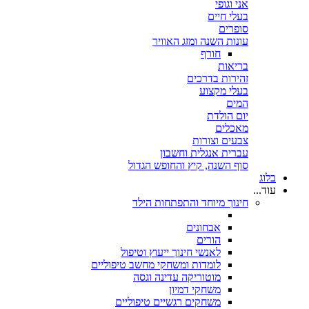
אני וגופי
בעלי חיים
סופרים
עונות השנה ומזג האוויר
חורף
בריאות
זהירות בדרכים
בעלי מקצוע
המים
יום הולדת
מאכלים
צבעים וצורות
עברית אנגלית וחשבון
סוף השנה, קיץ והחופש הגדול
בלוג
עוד...
חינוך מיוחד והתפתחות הילד
אבחונים
הורים
לאנשי חינוך ייעוץ וטיפול
לומדות ומשחקי מחשב טיפוליים
מוטוריקה עדינה וגסה
משחקי דמיון
משחקים רגשיים טיפוליים