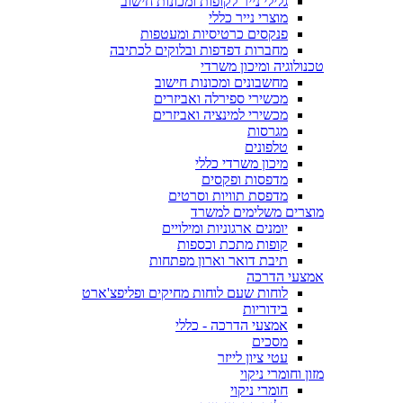
גלילי נייר לקופות ומכונות חישוב
מוצרי נייר כללי
פנקסים כרטיסיות ומעטפות
מחברות דפדפות ובלוקים לכתיבה
טכנולוגיה ומיכון משרדי
מחשבונים ומכונות חישוב
מכשירי ספירלה ואביזרים
מכשירי למינציה ואביזרים
מגרסות
טלפונים
מיכון משרדי כללי
מדפסות ופקסים
מדפסת תוויות וסרטים
מוצרים משלימים למשרד
יומנים ארגוניות ומילויים
קופות מתכת וכספות
תיבת דואר וארון מפתחות
אמצעי הדרכה
לוחות שעם לוחות מחיקים ופליפצ'ארט
בידוריות
אמצעי הדרכה - כללי
מסכים
עטי ציון לייזר
מזון וחומרי ניקוי
חומרי ניקוי