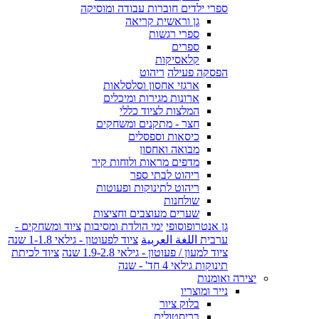
ספרי ילדים חוברות עבודה ומוסיקה
גן וראשית קריאה
ספרי רגשות
ספרים
קלאסיקות
הפסקה פעילה
ריהוט
ארגזי אחסון וסלסלאות
ארונות מגירות ומיכלים
המלצות לציוד כללי
חצר - מתקנים ומשחקים
כיסאות וספסלים
מבואה ואחסון
מדפים מראות ולוחות קיר
ריהוט לבתי ספר
ריהוט לתינוקות ופעוטות
שולחנות
שערים מעוצבים וחציצות
גן אנטרופוסופי
ימי הולדת ומסיבות
ציוד ומשחקים -
ערבית اللغة العربية
ציוד לפעוטון - גילאי 1-1.8 שנה
ציוד למעון / פעוטון - גילאי 1.9-2.8 שנה
ציוד לכיתת
תינוקות גילאי 4 חד' - שנה
יצירה ואומנות
נייר ומוצריו
בלוק ציור
בריסטולים