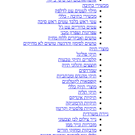
מכשירי כתיבה
מילוי לעטים עט לדלפק
מכשירי כתיבה - כללי
עטי ראש בלבד עטים ראש סיכה
עטים כדוריים עט ג'ל
עפרונות ועפרון מכני
טושים ואביזרים ללוח מחיק
טושים לסימון והדגשה טושים לא מחיקים
מוצרי תיוק
תיקי פוליגל
קלסרים ותיקי טבעות
חוצצים ודגלוני תיוק
שמרדפים
תיקי מהנדס ומכתביות
קופסאות לקטלוגים
מוצרי תיוק כללי
תיקי תליה
תיקיות אינדקס
תיקיות הרמוניקה
תיקיות פלסטיק וקרטון
ניירת משרדית
נייר צילום לבן וצבעוני
מזכריות ונייר ממו
מדבקות ומחזקי חורים