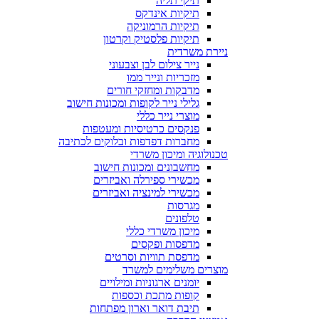
תיקי תליה
תיקיות אינדקס
תיקיות הרמוניקה
תיקיות פלסטיק וקרטון
ניירת משרדית
נייר צילום לבן וצבעוני
מזכריות ונייר ממו
מדבקות ומחזקי חורים
גלילי נייר לקופות ומכונות חישוב
מוצרי נייר כללי
פנקסים כרטיסיות ומעטפות
מחברות דפדפות ובלוקים לכתיבה
טכנולוגיה ומיכון משרדי
מחשבונים ומכונות חישוב
מכשירי ספירלה ואביזרים
מכשירי למינציה ואביזרים
מגרסות
טלפונים
מיכון משרדי כללי
מדפסות ופקסים
מדפסת תוויות וסרטים
מוצרים משלימים למשרד
יומנים ארגוניות ומילויים
קופות מתכת וכספות
תיבת דואר וארון מפתחות