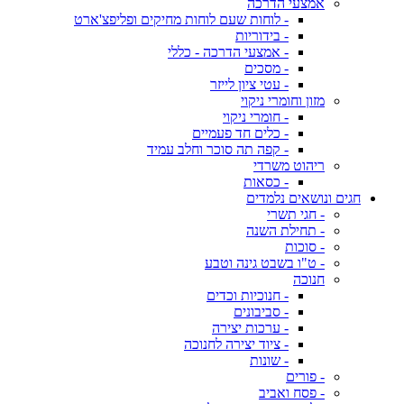
אמצעי הדרכה
- לוחות שעם לוחות מחיקים ופליפצ'ארט
- בידוריות
- אמצעי הדרכה - כללי
- מסכים
- עטי ציון לייזר
מזון וחומרי ניקוי
- חומרי ניקוי
- כלים חד פעמיים
- קפה תה סוכר וחלב עמיד
ריהוט משרדי
- כסאות
חגים ונושאים נלמדים
- חגי תשרי
- תחילת השנה
- סוכות
- ט"ו בשבט גינה וטבע
חנוכה
- חנוכיות וכדים
- סביבונים
- ערכות יצירה
- ציוד יצירה לחנוכה
- שונות
- פורים
- פסח ואביב