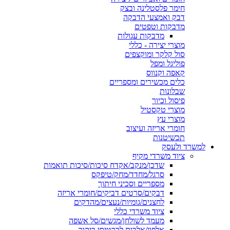
חימר פלסטלינה ובצק
דבק ואמצעי הדבקה
מדבקות וטפטים
מדבקות עגולות
מוצרי יצירה - כללי
סול קלקר ומוקצפים
פוליגל ומפל
קאפה וקנווס
כלים מכשירים ומספריים
שבלונות
פיסול וכיור
מוצרי טקסטיל
מוצרי עץ
חומרי אריזה ועיצוב
תכשיטנות
למשרד ולעסק
ציוד משרדי מקיף
שדכן/מנקב/אקדח סיכות/סיכות תואמות
סרגל/מחדד/מחק/טיפקס
מספריים וסכיני חיתוך
דבקים/סרטים דביקים/חומרי אריזה
לחצנים/גומיות/נעצים/מהדקים
ציוד משרדי כללי
מעמד לשולחן/מגשים/סל אשפה
אלפון/אלבום לכרטיסי ביקור