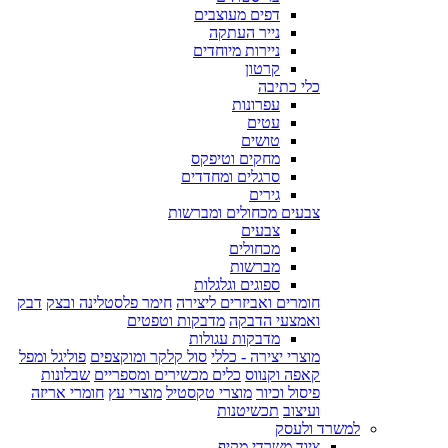
דפים מעוצבים
נייר העתקה
ניירות מיוחדים
קרטון
כלי כתיבה
עפרונות
עטים
טושים
מחקים וטיפקס
סרגלים ומחדדים
גירים
צבעים מכחולים ומברשות
צבעים
מכחולים
מברשות
ספוגים וגלגלות
חומרים ואביזרים ליצירה
חימר פלסטלינה ובצק
דבק
ואמצעי הדבקה
מדבקות וטפטים
מדבקות עגולות
מוצרי יצירה - כללי
סול קלקר ומוקצפים
פוליגל ומפל
קאפה וקנווס
כלים מכשירים ומספריים
שבלונות
פיסול וכיור
מוצרי טקסטיל
מוצרי עץ
חומרי אריזה
ועיצוב
תכשיטנות
למשרד ולעסק
ציוד משרדי מקיף