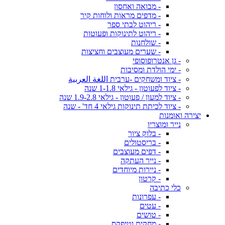
- מבואה ואחסון
- מדפים מראות ולוחות קיר
- ריהוט לבתי ספר
- ריהוט לתינוקות ופעוטות
- שולחנות
- שערים מעוצבים וחציצות
- גן אנטרופוסופי
- ימי הולדת ומסיבות
- ציוד ומשחקים -ערבית اللغة العربية
- ציוד לפעוטון - גילאי 1-1.8 שנה
- ציוד למעון / פעוטון - גילאי 1.9-2.8 שנה
- ציוד לכיתת תינוקות גילאי 4 חד' - שנה
יצירה ואומנות
נייר ומוצריו
- בלוק ציור
- בריסטולים
- דפים מעוצבים
- נייר העתקה
- ניירות מיוחדים
- קרטון
כלי כתיבה
- עפרונות
- עטים
- טושים
- מחקים וטיפקס