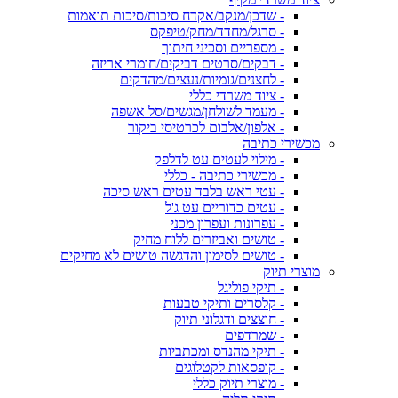
- שדכן/מנקב/אקדח סיכות/סיכות תואמות
- סרגל/מחדד/מחק/טיפקס
- מספריים וסכיני חיתוך
- דבקים/סרטים דביקים/חומרי אריזה
- לחצנים/גומיות/נעצים/מהדקים
- ציוד משרדי כללי
- מעמד לשולחן/מגשים/סל אשפה
- אלפון/אלבום לכרטיסי ביקור
מכשירי כתיבה
- מילוי לעטים עט לדלפק
- מכשירי כתיבה - כללי
- עטי ראש בלבד עטים ראש סיכה
- עטים כדוריים עט ג'ל
- עפרונות ועפרון מכני
- טושים ואביזרים ללוח מחיק
- טושים לסימון והדגשה טושים לא מחיקים
מוצרי תיוק
- תיקי פוליגל
- קלסרים ותיקי טבעות
- חוצצים ודגלוני תיוק
- שמרדפים
- תיקי מהנדס ומכתביות
- קופסאות לקטלוגים
- מוצרי תיוק כללי