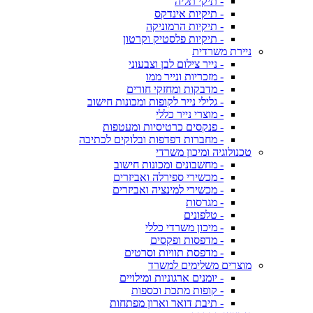
- תיקי תליה
- תיקיות אינדקס
- תיקיות הרמוניקה
- תיקיות פלסטיק וקרטון
ניירת משרדית
- נייר צילום לבן וצבעוני
- מזכריות ונייר ממו
- מדבקות ומחזקי חורים
- גלילי נייר לקופות ומכונות חישוב
- מוצרי נייר כללי
- פנקסים כרטיסיות ומעטפות
- מחברות דפדפות ובלוקים לכתיבה
טכנולוגיה ומיכון משרדי
- מחשבונים ומכונות חישוב
- מכשירי ספירלה ואביזרים
- מכשירי למינציה ואביזרים
- מגרסות
- טלפונים
- מיכון משרדי כללי
- מדפסות ופקסים
- מדפסת תוויות וסרטים
מוצרים משלימים למשרד
- יומנים ארגוניות ומילויים
- קופות מתכת וכספות
- תיבת דואר וארון מפתחות