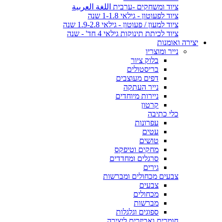
ציוד ומשחקים -ערבית اللغة العربية
ציוד לפעוטון - גילאי 1-1.8 שנה
ציוד למעון / פעוטון - גילאי 1.9-2.8 שנה
ציוד לכיתת תינוקות גילאי 4 חד' - שנה
יצירה ואומנות
נייר ומוצריו
בלוק ציור
בריסטולים
דפים מעוצבים
נייר העתקה
ניירות מיוחדים
קרטון
כלי כתיבה
עפרונות
עטים
טושים
מחקים וטיפקס
סרגלים ומחדדים
גירים
צבעים מכחולים ומברשות
צבעים
מכחולים
מברשות
ספוגים וגלגלות
חומרים ואביזרים ליצירה