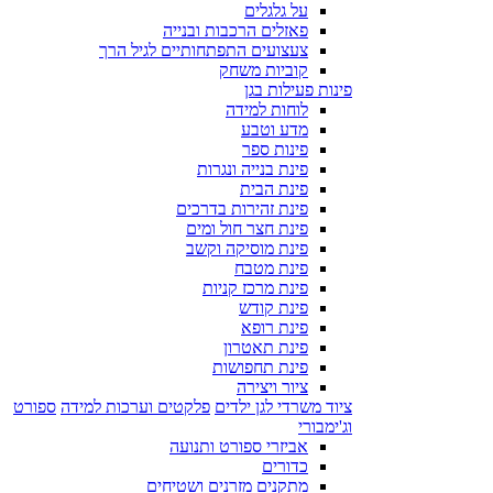
על גלגלים
פאזלים הרכבות ובנייה
צעצועים התפתחותיים לגיל הרך
קוביות משחק
פינות פעילות בגן
לוחות למידה
מדע וטבע
פינות ספר
פינת בנייה ונגרות
פינת הבית
פינת זהירות בדרכים
פינת חצר חול ומים
פינת מוסיקה וקשב
פינת מטבח
פינת מרכז קניות
פינת קודש
פינת רופא
פינת תאטרון
פינת תחפושות
ציור ויצירה
ציוד משרדי לגן ילדים
פלקטים וערכות למידה
ספורט
וג'ימבורי
אביזרי ספורט ותנועה
כדורים
מתקנים מזרנים ושטיחים