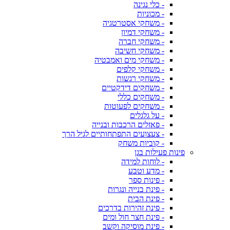
- כלי נגינה
- מכוניות
- משחקי אסטרטגיה
- משחקי דמיון
- משחקי חברה
- משחקי חשיבה
- משחקי מים ואמבטיה
- משחקי קלפים
- משחקי רגשות
- משחקים דידקטיים
- משחקים כללי
- משחקים לפעוטות
- על גלגלים
- פאזלים הרכבות ובנייה
- צעצועים התפתחותיים לגיל הרך
- קוביות משחק
פינות פעילות בגן
- לוחות למידה
- מדע וטבע
- פינות ספר
- פינת בנייה ונגרות
- פינת הבית
- פינת זהירות בדרכים
- פינת חצר חול ומים
- פינת מוסיקה וקשב