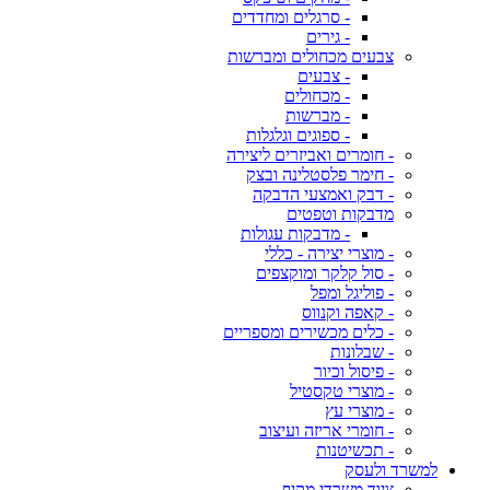
- סרגלים ומחדדים
- גירים
צבעים מכחולים ומברשות
- צבעים
- מכחולים
- מברשות
- ספוגים וגלגלות
- חומרים ואביזרים ליצירה
- חימר פלסטלינה ובצק
- דבק ואמצעי הדבקה
מדבקות וטפטים
- מדבקות עגולות
- מוצרי יצירה - כללי
- סול קלקר ומוקצפים
- פוליגל ומפל
- קאפה וקנווס
- כלים מכשירים ומספריים
- שבלונות
- פיסול וכיור
- מוצרי טקסטיל
- מוצרי עץ
- חומרי אריזה ועיצוב
- תכשיטנות
למשרד ולעסק
ציוד משרדי מקיף