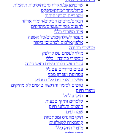
שדכן/מנקב/אקדח סיכות/סיכות תואמות
סרגל/מחדד/מחק/טיפקס
מספריים וסכיני חיתוך
דבקים/סרטים דביקים/חומרי אריזה
לחצנים/גומיות/נעצים/מהדקים
ציוד משרדי כללי
מעמד לשולחן/מגשים/סל אשפה
אלפון/אלבום לכרטיסי ביקור
מכשירי כתיבה
מילוי לעטים עט לדלפק
מכשירי כתיבה - כללי
עטי ראש בלבד עטים ראש סיכה
עטים כדוריים עט ג'ל
עפרונות ועפרון מכני
טושים ואביזרים ללוח מחיק
טושים לסימון והדגשה טושים לא מחיקים
מוצרי תיוק
תיקי פוליגל
קלסרים ותיקי טבעות
חוצצים ודגלוני תיוק
שמרדפים
תיקי מהנדס ומכתביות
קופסאות לקטלוגים
מוצרי תיוק כללי