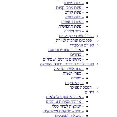
- פינת מטבח
- פינת מרכז קניות
- פינת קודש
- פינת רופא
- פינת תאטרון
- פינת תחפושות
- ציור ויצירה
- ציוד משרדי לגן ילדים
- פלקטים וערכות למידה
ספורט וג'ימבורי
- אביזרי ספורט ותנועה
- כדורים
- מתקנים מזרנים ושטיחים
ספרי ילדים חוברות עבודה ומוסיקה
- גן וראשית קריאה
- ספרי רגשות
- ספרים
- קלאסיקות
- הפסקה פעילה
ריהוט
- ארגזי אחסון וסלסלאות
- ארונות מגירות ומיכלים
- המלצות לציוד כללי
- חצר - מתקנים ומשחקים
- כיסאות וספסלים