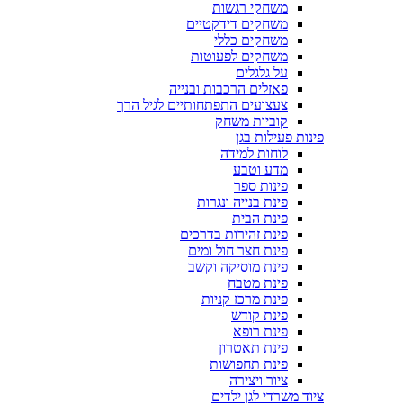
משחקי רגשות
משחקים דידקטיים
משחקים כללי
משחקים לפעוטות
על גלגלים
פאזלים הרכבות ובנייה
צעצועים התפתחותיים לגיל הרך
קוביות משחק
פינות פעילות בגן
לוחות למידה
מדע וטבע
פינות ספר
פינת בנייה ונגרות
פינת הבית
פינת זהירות בדרכים
פינת חצר חול ומים
פינת מוסיקה וקשב
פינת מטבח
פינת מרכז קניות
פינת קודש
פינת רופא
פינת תאטרון
פינת תחפושות
ציור ויצירה
ציוד משרדי לגן ילדים