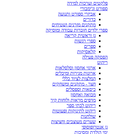
פלקטים וערכות למידה
ספורט וג'ימבורי
אביזרי ספורט ותנועה
כדורים
מתקנים מזרנים ושטיחים
ספרי ילדים חוברות עבודה ומוסיקה
גן וראשית קריאה
ספרי רגשות
ספרים
קלאסיקות
הפסקה פעילה
ריהוט
ארגזי אחסון וסלסלאות
ארונות מגירות ומיכלים
המלצות לציוד כללי
חצר - מתקנים ומשחקים
כיסאות וספסלים
מבואה ואחסון
מדפים מראות ולוחות קיר
ריהוט לבתי ספר
ריהוט לתינוקות ופעוטות
שולחנות
שערים מעוצבים וחציצות
גן אנטרופוסופי
ימי הולדת ומסיבות