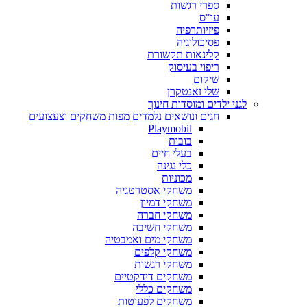
ספרי רגשות
עו"ס
פיזיותרפיה
פסיכולוגיה
קלינאות תקשורת
ריפוי בעיסוק
שיקום
שלי זאנטקרן
לגני ילדים ומוסדות חינוך
חגים ונושאים נלמדים
מפות
משחקים וצעצועים
Playmobil
בובות
בעלי חיים
כלי נגינה
מכוניות
משחקי אסטרטגיה
משחקי דמיון
משחקי חברה
משחקי חשיבה
משחקי מים ואמבטיה
משחקי קלפים
משחקי רגשות
משחקים דידקטיים
משחקים כללי
משחקים לפעוטות