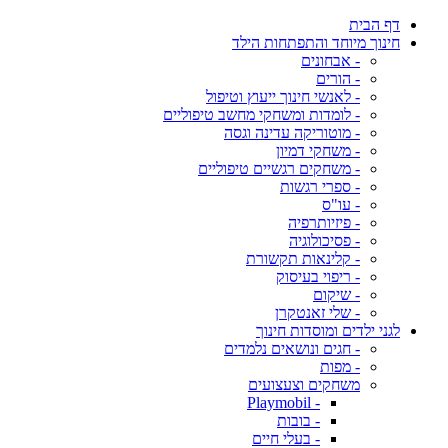
דף הבית
חינוך מיוחד והתפתחות הילד
- אבחונים
- הורים
- לאנשי חינוך ייעוץ וטיפול
- לומדות ומשחקי מחשב טיפוליים
- מוטוריקה עדינה וגסה
- משחקי דמיון
- משחקים רגשיים טיפוליים
- ספרי רגשות
- עו"ס
- פיזיותרפיה
- פסיכולוגיה
- קלינאות תקשורת
- ריפוי בעיסוק
- שיקום
- שלי זאנטקרן
לגני ילדים ומוסדות חינוך
- חגים ונושאים נלמדים
- מפות
משחקים וצעצועים
- Playmobil
- בובות
- בעלי חיים