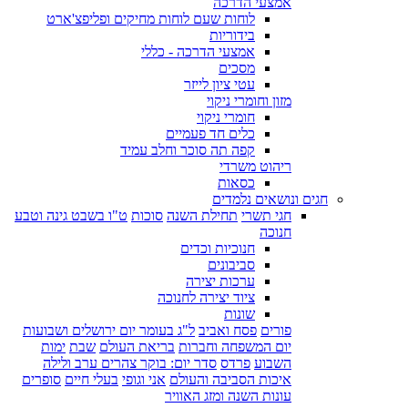
אמצעי הדרכה
לוחות שעם לוחות מחיקים ופליפצ'ארט
בידוריות
אמצעי הדרכה - כללי
מסכים
עטי ציון לייזר
מזון וחומרי ניקוי
חומרי ניקוי
כלים חד פעמיים
קפה תה סוכר וחלב עמיד
ריהוט משרדי
כסאות
חגים ונושאים נלמדים
חגי תשרי
תחילת השנה
סוכות
ט"ו בשבט גינה וטבע
חנוכה
חנוכיות וכדים
סביבונים
ערכות יצירה
ציוד יצירה לחנוכה
שונות
פורים
פסח ואביב
ל"ג בעומר יום ירושלים ושבועות
יום המשפחה וחברות
בריאת העולם
שבת
ימות
השבוע
פרדס
סדר יום: בוקר צהרים ערב ולילה
איכות הסביבה והעולם
אני וגופי
בעלי חיים
סופרים
עונות השנה ומזג האוויר