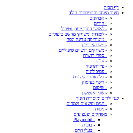
דף הבית
חינוך מיוחד והתפתחות הילד
- אבחונים
- הורים
- לאנשי חינוך ייעוץ וטיפול
- לומדות ומשחקי מחשב טיפוליים
- מוטוריקה עדינה וגסה
- משחקי דמיון
- משחקים רגשיים טיפוליים
- ספרי רגשות
- עו"ס
- פיזיותרפיה
- פסיכולוגיה
- קלינאות תקשורת
- ריפוי בעיסוק
- שיקום
- שלי זאנטקרן
לגני ילדים ומוסדות חינוך
- חגים ונושאים נלמדים
- מפות
משחקים וצעצועים
- Playmobil
- בובות
- בעלי חיים