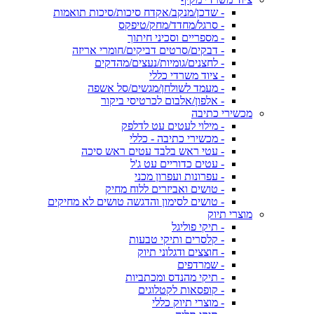
- שדכן/מנקב/אקדח סיכות/סיכות תואמות
- סרגל/מחדד/מחק/טיפקס
- מספריים וסכיני חיתוך
- דבקים/סרטים דביקים/חומרי אריזה
- לחצנים/גומיות/נעצים/מהדקים
- ציוד משרדי כללי
- מעמד לשולחן/מגשים/סל אשפה
- אלפון/אלבום לכרטיסי ביקור
מכשירי כתיבה
- מילוי לעטים עט לדלפק
- מכשירי כתיבה - כללי
- עטי ראש בלבד עטים ראש סיכה
- עטים כדוריים עט ג'ל
- עפרונות ועפרון מכני
- טושים ואביזרים ללוח מחיק
- טושים לסימון והדגשה טושים לא מחיקים
מוצרי תיוק
- תיקי פוליגל
- קלסרים ותיקי טבעות
- חוצצים ודגלוני תיוק
- שמרדפים
- תיקי מהנדס ומכתביות
- קופסאות לקטלוגים
- מוצרי תיוק כללי