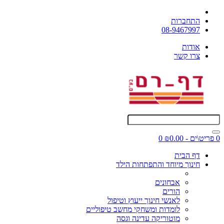
התחברות
08-9467997
אודות
צרו קשר
0 פריט\ים - ₪0.00
0
דף הבית
חינוך מיוחד והתפתחות הילד
אבחונים
הורים
לאנשי חינוך ייעוץ וטיפול
לומדות ומשחקי מחשב טיפוליים
מוטוריקה עדינה וגסה