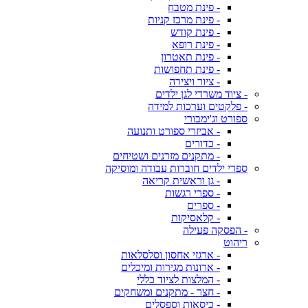
- פינת מטבח
- פינת מרכז קניות
- פינת קודש
- פינת רופא
- פינת תאטרון
- פינת תחפושות
- ציור ויצירה
- ציוד משרדי לגן ילדים
- פלקטים וערכות למידה
ספורט וג'ימבורי
- אביזרי ספורט ותנועה
- כדורים
- מתקנים מזרנים ושטיחים
ספרי ילדים חוברות עבודה ומוסיקה
- גן וראשית קריאה
- ספרי רגשות
- ספרים
- קלאסיקות
- הפסקה פעילה
ריהוט
- ארגזי אחסון וסלסלאות
- ארונות מגירות ומיכלים
- המלצות לציוד כללי
- חצר - מתקנים ומשחקים
- כיסאות וספסלים