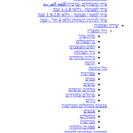
ציוד ומשחקים -ערבית اللغة العربية
ציוד לפעוטון - גילאי 1-1.8 שנה
ציוד למעון / פעוטון - גילאי 1.9-2.8 שנה
ציוד לכיתת תינוקות גילאי 4 חד' - שנה
יצירה ואומנות
נייר ומוצריו
בלוק ציור
בריסטולים
דפים מעוצבים
נייר העתקה
ניירות מיוחדים
קרטון
כלי כתיבה
עפרונות
עטים
טושים
מחקים וטיפקס
סרגלים ומחדדים
גירים
צבעים מכחולים ומברשות
צבעים
מכחולים
מברשות
ספוגים וגלגלות
חומרים ואביזרים ליצירה