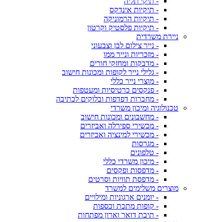
- תיקי תליה
- תיקיות אינדקס
- תיקיות הרמוניקה
- תיקיות פלסטיק וקרטון
ניירת משרדית
- נייר צילום לבן וצבעוני
- מזכריות ונייר ממו
- מדבקות ומחזקי חורים
- גלילי נייר לקופות ומכונות חישוב
- מוצרי נייר כללי
- פנקסים כרטיסיות ומעטפות
- מחברות דפדפות ובלוקים לכתיבה
טכנולוגיה ומיכון משרדי
- מחשבונים ומכונות חישוב
- מכשירי ספירלה ואביזרים
- מכשירי למינציה ואביזרים
- מגרסות
- טלפונים
- מיכון משרדי כללי
- מדפסות ופקסים
- מדפסת תוויות וסרטים
מוצרים משלימים למשרד
- יומנים ארגוניות ומילויים
- קופות מתכת וכספות
- תיבת דואר וארון מפתחות