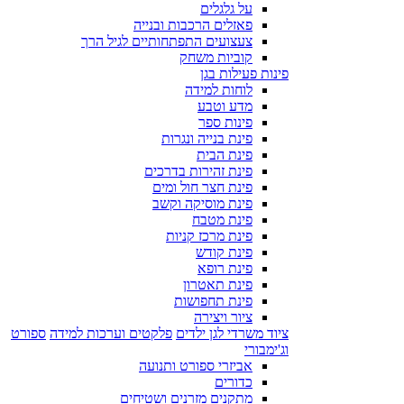
על גלגלים
פאזלים הרכבות ובנייה
צעצועים התפתחותיים לגיל הרך
קוביות משחק
פינות פעילות בגן
לוחות למידה
מדע וטבע
פינות ספר
פינת בנייה ונגרות
פינת הבית
פינת זהירות בדרכים
פינת חצר חול ומים
פינת מוסיקה וקשב
פינת מטבח
פינת מרכז קניות
פינת קודש
פינת רופא
פינת תאטרון
פינת תחפושות
ציור ויצירה
ציוד משרדי לגן ילדים
פלקטים וערכות למידה
ספורט
וג'ימבורי
אביזרי ספורט ותנועה
כדורים
מתקנים מזרנים ושטיחים