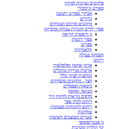
פלקטים וערכות למידה
ספורט וג'ימבורי
אביזרי ספורט ותנועה
כדורים
מתקנים מזרנים ושטיחים
ספרי ילדים חוברות עבודה ומוסיקה
גן וראשית קריאה
ספרי רגשות
ספרים
קלאסיקות
הפסקה פעילה
ריהוט
ארגזי אחסון וסלסלאות
ארונות מגירות ומיכלים
המלצות לציוד כללי
חצר - מתקנים ומשחקים
כיסאות וספסלים
מבואה ואחסון
מדפים מראות ולוחות קיר
ריהוט לבתי ספר
ריהוט לתינוקות ופעוטות
שולחנות
שערים מעוצבים וחציצות
גן אנטרופוסופי
ימי הולדת ומסיבות