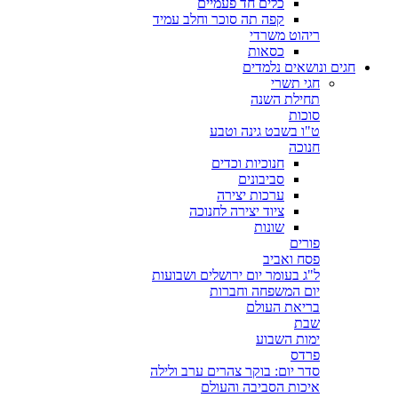
כלים חד פעמיים
קפה תה סוכר וחלב עמיד
ריהוט משרדי
כסאות
חגים ונושאים נלמדים
חגי תשרי
תחילת השנה
סוכות
ט"ו בשבט גינה וטבע
חנוכה
חנוכיות וכדים
סביבונים
ערכות יצירה
ציוד יצירה לחנוכה
שונות
פורים
פסח ואביב
ל"ג בעומר יום ירושלים ושבועות
יום המשפחה וחברות
בריאת העולם
שבת
ימות השבוע
פרדס
סדר יום: בוקר צהרים ערב ולילה
איכות הסביבה והעולם