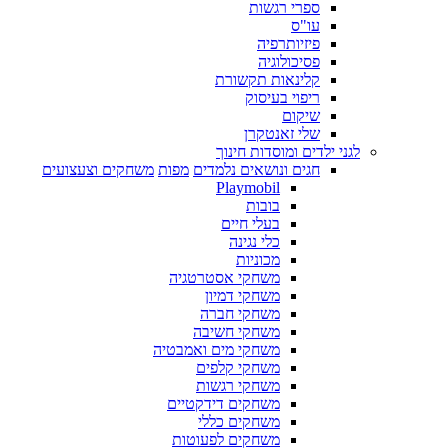
ספרי רגשות
עו"ס
פיזיותרפיה
פסיכולוגיה
קלינאות תקשורת
ריפוי בעיסוק
שיקום
שלי זאנטקרן
לגני ילדים ומוסדות חינוך
חגים ונושאים נלמדים
מפות
משחקים וצעצועים
Playmobil
בובות
בעלי חיים
כלי נגינה
מכוניות
משחקי אסטרטגיה
משחקי דמיון
משחקי חברה
משחקי חשיבה
משחקי מים ואמבטיה
משחקי קלפים
משחקי רגשות
משחקים דידקטיים
משחקים כללי
משחקים לפעוטות