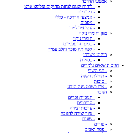
אמצעי הדרכה
- לוחות שעם לוחות מחיקים ופליפצ'ארט
- בידוריות
- אמצעי הדרכה - כללי
- מסכים
- עטי ציון לייזר
מזון וחומרי ניקוי
- חומרי ניקוי
- כלים חד פעמיים
- קפה תה סוכר וחלב עמיד
ריהוט משרדי
- כסאות
חגים ונושאים נלמדים
- חגי תשרי
- תחילת השנה
- סוכות
- ט"ו בשבט גינה וטבע
חנוכה
- חנוכיות וכדים
- סביבונים
- ערכות יצירה
- ציוד יצירה לחנוכה
- שונות
- פורים
- פסח ואביב