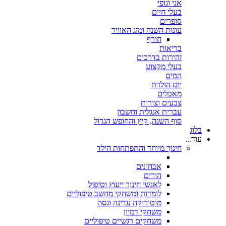
אני וגופי
בעלי חיים
סופרים
עונות השנה ומזג האוויר
חורף
בריאות
זהירות בדרכים
בעלי מקצוע
המים
יום הולדת
מאכלים
צבעים וצורות
עברית אנגלית וחשבון
סוף השנה, קיץ והחופש הגדול
בלוג
עוד...
חינוך מיוחד והתפתחות הילד
אבחונים
הורים
לאנשי חינוך ייעוץ וטיפול
לומדות ומשחקי מחשב טיפוליים
מוטוריקה עדינה וגסה
משחקי דמיון
משחקים רגשיים טיפוליים