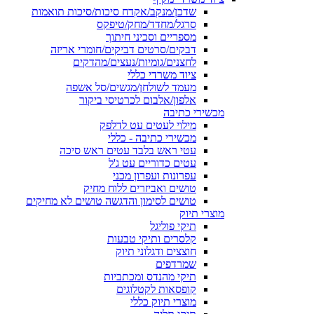
שדכן/מנקב/אקדח סיכות/סיכות תואמות
סרגל/מחדד/מחק/טיפקס
מספריים וסכיני חיתוך
דבקים/סרטים דביקים/חומרי אריזה
לחצנים/גומיות/נעצים/מהדקים
ציוד משרדי כללי
מעמד לשולחן/מגשים/סל אשפה
אלפון/אלבום לכרטיסי ביקור
מכשירי כתיבה
מילוי לעטים עט לדלפק
מכשירי כתיבה - כללי
עטי ראש בלבד עטים ראש סיכה
עטים כדוריים עט ג'ל
עפרונות ועפרון מכני
טושים ואביזרים ללוח מחיק
טושים לסימון והדגשה טושים לא מחיקים
מוצרי תיוק
תיקי פוליגל
קלסרים ותיקי טבעות
חוצצים ודגלוני תיוק
שמרדפים
תיקי מהנדס ומכתביות
קופסאות לקטלוגים
מוצרי תיוק כללי