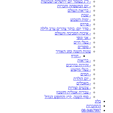
- ל"ג בעומר יום ירושלים ושבועות
- יום המשפחה וחברות
- בריאת העולם
- שבת
- ימות השבוע
- פרדס
- סדר יום: בוקר צהרים ערב ולילה
- איכות הסביבה והעולם
- אני וגופי
- בעלי חיים
- סופרים
עונות השנה ומזג האוויר
- חורף
- בריאות
- זהירות בדרכים
- בעלי מקצוע
- המים
- יום הולדת
- מאכלים
- צבעים וצורות
- עברית אנגלית וחשבון
- סוף השנה, קיץ והחופש הגדול
בלוג
התחברות
08-9467997