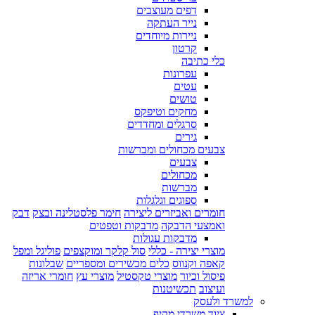
דפים מעוצבים
נייר העתקה
ניירות מיוחדים
קרטון
כלי כתיבה
עפרונות
עטים
טושים
מחקים וטיפקס
סרגלים ומחדדים
גירים
צבעים מכחולים ומברשות
צבעים
מכחולים
מברשות
ספוגים וגלגלות
חומרים ואביזרים ליצירה
חימר פלסטלינה ובצק
דבק
ואמצעי הדבקה
מדבקות וטפטים
מדבקות עגולות
מוצרי יצירה - כללי
סול קלקר ומוקצפים
פוליגל ומפל
קאפה וקנווס
כלים מכשירים ומספריים
שבלונות
פיסול וכיור
מוצרי טקסטיל
מוצרי עץ
חומרי אריזה
ועיצוב
תכשיטנות
למשרד ולעסק
ציוד משרדי מקיף