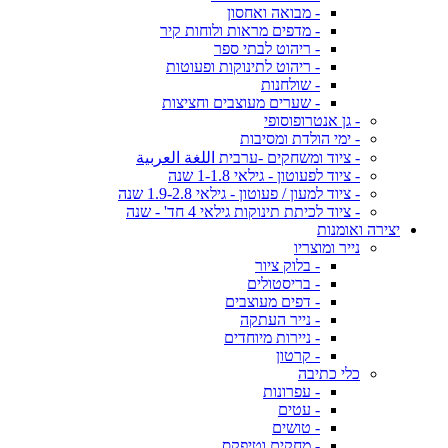
- מבואה ואחסון
- מדפים מראות ולוחות קיר
- ריהוט לבתי ספר
- ריהוט לתינוקות ופעוטות
- שולחנות
- שערים מעוצבים וחציצות
- גן אנטרופוסופי
- ימי הולדת ומסיבות
- ציוד ומשחקים -ערבית اللغة العربية
- ציוד לפעוטון - גילאי 1-1.8 שנה
- ציוד למעון / פעוטון - גילאי 1.9-2.8 שנה
- ציוד לכיתת תינוקות גילאי 4 חד' - שנה
יצירה ואומנות
נייר ומוצריו
- בלוק ציור
- בריסטולים
- דפים מעוצבים
- נייר העתקה
- ניירות מיוחדים
- קרטון
כלי כתיבה
- עפרונות
- עטים
- טושים
- מחקים וטיפקס