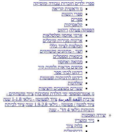
ספרי ילדים חוברות עבודה ומוסיקה
גן וראשית קריאה
ספרי רגשות
ספרים
קלאסיקות
הפסקה פעילה
ריהוט
ארגזי אחסון וסלסלאות
ארונות מגירות ומיכלים
המלצות לציוד כללי
חצר - מתקנים ומשחקים
כיסאות וספסלים
מבואה ואחסון
מדפים מראות ולוחות קיר
ריהוט לבתי ספר
ריהוט לתינוקות ופעוטות
שולחנות
שערים מעוצבים וחציצות
גן אנטרופוסופי
ימי הולדת ומסיבות
ציוד ומשחקים -
ערבית اللغة العربية
ציוד לפעוטון - גילאי 1-1.8 שנה
ציוד למעון / פעוטון - גילאי 1.9-2.8 שנה
ציוד לכיתת
תינוקות גילאי 4 חד' - שנה
יצירה ואומנות
נייר ומוצריו
בלוק ציור
בריסטולים