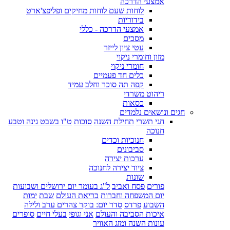
אמצעי הדרכה
לוחות שעם לוחות מחיקים ופליפצ'ארט
בידוריות
אמצעי הדרכה - כללי
מסכים
עטי ציון לייזר
מזון וחומרי ניקוי
חומרי ניקוי
כלים חד פעמיים
קפה תה סוכר וחלב עמיד
ריהוט משרדי
כסאות
חגים ונושאים נלמדים
חגי תשרי
תחילת השנה
סוכות
ט"ו בשבט גינה וטבע
חנוכה
חנוכיות וכדים
סביבונים
ערכות יצירה
ציוד יצירה לחנוכה
שונות
פורים
פסח ואביב
ל"ג בעומר יום ירושלים ושבועות
יום המשפחה וחברות
בריאת העולם
שבת
ימות
השבוע
פרדס
סדר יום: בוקר צהרים ערב ולילה
איכות הסביבה והעולם
אני וגופי
בעלי חיים
סופרים
עונות השנה ומזג האוויר