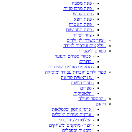
- פינת מטבח
- פינת מרכז קניות
- פינת קודש
- פינת רופא
- פינת תאטרון
- פינת תחפושות
- ציור ויצירה
- ציוד משרדי לגן ילדים
- פלקטים וערכות למידה
ספורט וג'ימבורי
- אביזרי ספורט ותנועה
- כדורים
- מתקנים מזרנים ושטיחים
ספרי ילדים חוברות עבודה ומוסיקה
- גן וראשית קריאה
- ספרי רגשות
- ספרים
- קלאסיקות
- הפסקה פעילה
ריהוט
- ארגזי אחסון וסלסלאות
- ארונות מגירות ומיכלים
- המלצות לציוד כללי
- חצר - מתקנים ומשחקים
- כיסאות וספסלים