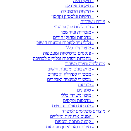
- תיקי תליה
- תיקיות אינדקס
- תיקיות הרמוניקה
- תיקיות פלסטיק וקרטון
ניירת משרדית
- נייר צילום לבן וצבעוני
- מזכריות ונייר ממו
- מדבקות ומחזקי חורים
- גלילי נייר לקופות ומכונות חישוב
- מוצרי נייר כללי
- פנקסים כרטיסיות ומעטפות
- מחברות דפדפות ובלוקים לכתיבה
טכנולוגיה ומיכון משרדי
- מחשבונים ומכונות חישוב
- מכשירי ספירלה ואביזרים
- מכשירי למינציה ואביזרים
- מגרסות
- טלפונים
- מיכון משרדי כללי
- מדפסות ופקסים
- מדפסת תוויות וסרטים
מוצרים משלימים למשרד
- יומנים ארגוניות ומילויים
- קופות מתכת וכספות
- תיבת דואר וארון מפתחות