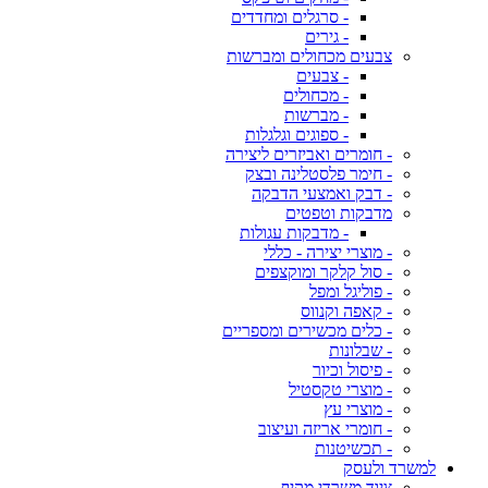
- סרגלים ומחדדים
- גירים
צבעים מכחולים ומברשות
- צבעים
- מכחולים
- מברשות
- ספוגים וגלגלות
- חומרים ואביזרים ליצירה
- חימר פלסטלינה ובצק
- דבק ואמצעי הדבקה
מדבקות וטפטים
- מדבקות עגולות
- מוצרי יצירה - כללי
- סול קלקר ומוקצפים
- פוליגל ומפל
- קאפה וקנווס
- כלים מכשירים ומספריים
- שבלונות
- פיסול וכיור
- מוצרי טקסטיל
- מוצרי עץ
- חומרי אריזה ועיצוב
- תכשיטנות
למשרד ולעסק
ציוד משרדי מקיף