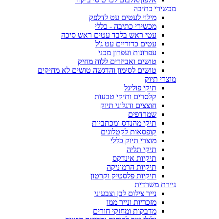
מכשירי כתיבה
מילוי לעטים עט לדלפק
מכשירי כתיבה - כללי
עטי ראש בלבד עטים ראש סיכה
עטים כדוריים עט ג'ל
עפרונות ועפרון מכני
טושים ואביזרים ללוח מחיק
טושים לסימון והדגשה טושים לא מחיקים
מוצרי תיוק
תיקי פוליגל
קלסרים ותיקי טבעות
חוצצים ודגלוני תיוק
שמרדפים
תיקי מהנדס ומכתביות
קופסאות לקטלוגים
מוצרי תיוק כללי
תיקי תליה
תיקיות אינדקס
תיקיות הרמוניקה
תיקיות פלסטיק וקרטון
ניירת משרדית
נייר צילום לבן וצבעוני
מזכריות ונייר ממו
מדבקות ומחזקי חורים