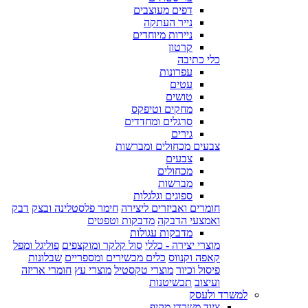
דפים מעוצבים
נייר העתקה
ניירות מיוחדים
קרטון
כלי כתיבה
עפרונות
עטים
טושים
מחקים וטיפקס
סרגלים ומחדדים
גירים
צבעים מכחולים ומברשות
צבעים
מכחולים
מברשות
ספוגים וגלגלות
חומרים ואביזרים ליצירה
חימר פלסטלינה ובצק
דבק
ואמצעי הדבקה
מדבקות וטפטים
מדבקות עגולות
מוצרי יצירה - כללי
סול קלקר ומוקצפים
פוליגל ומפל
קאפה וקנווס
כלים מכשירים ומספריים
שבלונות
פיסול וכיור
מוצרי טקסטיל
מוצרי עץ
חומרי אריזה
ועיצוב
תכשיטנות
למשרד ולעסק
ציוד משרדי מקיף