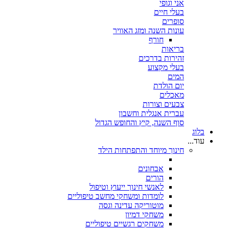
אני וגופי
בעלי חיים
סופרים
עונות השנה ומזג האוויר
חורף
בריאות
זהירות בדרכים
בעלי מקצוע
המים
יום הולדת
מאכלים
צבעים וצורות
עברית אנגלית וחשבון
סוף השנה, קיץ והחופש הגדול
בלוג
עוד...
חינוך מיוחד והתפתחות הילד
אבחונים
הורים
לאנשי חינוך ייעוץ וטיפול
לומדות ומשחקי מחשב טיפוליים
מוטוריקה עדינה וגסה
משחקי דמיון
משחקים רגשיים טיפוליים