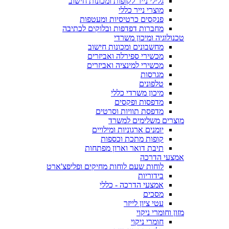
גלילי נייר לקופות ומכונות חישוב
מוצרי נייר כללי
פנקסים כרטיסיות ומעטפות
מחברות דפדפות ובלוקים לכתיבה
טכנולוגיה ומיכון משרדי
מחשבונים ומכונות חישוב
מכשירי ספירלה ואביזרים
מכשירי למינציה ואביזרים
מגרסות
טלפונים
מיכון משרדי כללי
מדפסות ופקסים
מדפסת תוויות וסרטים
מוצרים משלימים למשרד
יומנים ארגוניות ומילויים
קופות מתכת וכספות
תיבת דואר וארון מפתחות
אמצעי הדרכה
לוחות שעם לוחות מחיקים ופליפצ'ארט
בידוריות
אמצעי הדרכה - כללי
מסכים
עטי ציון לייזר
מזון וחומרי ניקוי
חומרי ניקוי