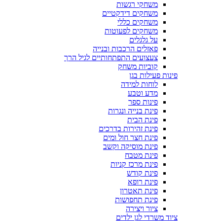
משחקי רגשות
משחקים דידקטיים
משחקים כללי
משחקים לפעוטות
על גלגלים
פאזלים הרכבות ובנייה
צעצועים התפתחותיים לגיל הרך
קוביות משחק
פינות פעילות בגן
לוחות למידה
מדע וטבע
פינות ספר
פינת בנייה ונגרות
פינת הבית
פינת זהירות בדרכים
פינת חצר חול ומים
פינת מוסיקה וקשב
פינת מטבח
פינת מרכז קניות
פינת קודש
פינת רופא
פינת תאטרון
פינת תחפושות
ציור ויצירה
ציוד משרדי לגן ילדים