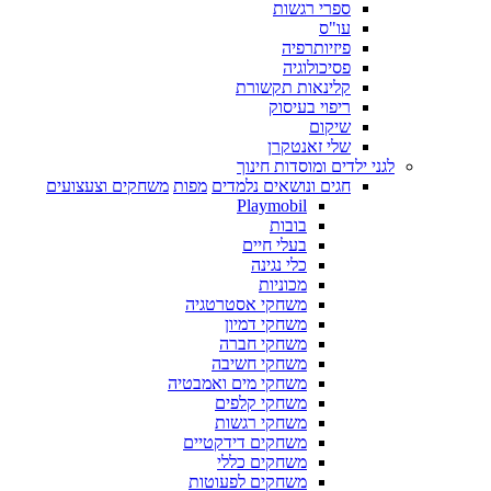
ספרי רגשות
עו"ס
פיזיותרפיה
פסיכולוגיה
קלינאות תקשורת
ריפוי בעיסוק
שיקום
שלי זאנטקרן
לגני ילדים ומוסדות חינוך
חגים ונושאים נלמדים
מפות
משחקים וצעצועים
Playmobil
בובות
בעלי חיים
כלי נגינה
מכוניות
משחקי אסטרטגיה
משחקי דמיון
משחקי חברה
משחקי חשיבה
משחקי מים ואמבטיה
משחקי קלפים
משחקי רגשות
משחקים דידקטיים
משחקים כללי
משחקים לפעוטות