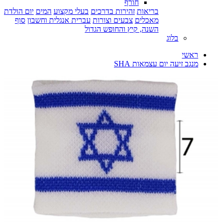
חורף
בריאות
זהירות בדרכים
בעלי מקצוע
המים
יום הולדת
מאכלים
צבעים וצורות
עברית אנגלית וחשבון
סוף
השנה, קיץ והחופש הגדול
בלוג
ראשי
מנגב זיעה יום עצמאות SHA