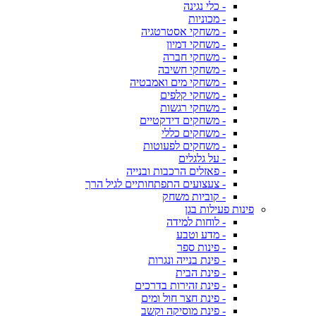
- כלי נגינה
- מכוניות
- משחקי אסטרטגיה
- משחקי דמיון
- משחקי חברה
- משחקי חשיבה
- משחקי מים ואמבטיה
- משחקי קלפים
- משחקי רגשות
- משחקים דידקטיים
- משחקים כללי
- משחקים לפעוטות
- על גלגלים
- פאזלים הרכבות ובנייה
- צעצועים התפתחותיים לגיל הרך
- קוביות משחק
פינות פעילות בגן
- לוחות למידה
- מדע וטבע
- פינות ספר
- פינת בנייה ונגרות
- פינת הבית
- פינת זהירות בדרכים
- פינת חצר חול ומים
- פינת מוסיקה וקשב