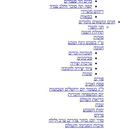
כלים חד פעמיים
קפה תה סוכר וחלב עמיד
ריהוט משרדי
כסאות
חגים ונושאים נלמדים
חגי תשרי
תחילת השנה
סוכות
ט"ו בשבט גינה וטבע
חנוכה
חנוכיות וכדים
סביבונים
ערכות יצירה
ציוד יצירה לחנוכה
שונות
פורים
פסח ואביב
ל"ג בעומר יום ירושלים ושבועות
יום המשפחה וחברות
בריאת העולם
שבת
ימות השבוע
פרדס
סדר יום: בוקר צהרים ערב ולילה
איכות הסביבה והעולם