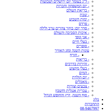
- ל"ג בעומר יום ירושלים ושבועות
- יום המשפחה וחברות
- בריאת העולם
- שבת
- ימות השבוע
- פרדס
- סדר יום: בוקר צהרים ערב ולילה
- איכות הסביבה והעולם
- אני וגופי
- בעלי חיים
- סופרים
עונות השנה ומזג האוויר
- חורף
- בריאות
- זהירות בדרכים
- בעלי מקצוע
- המים
- יום הולדת
- מאכלים
- צבעים וצורות
- עברית אנגלית וחשבון
- סוף השנה, קיץ והחופש הגדול
בלוג
התחברות
08-9467997