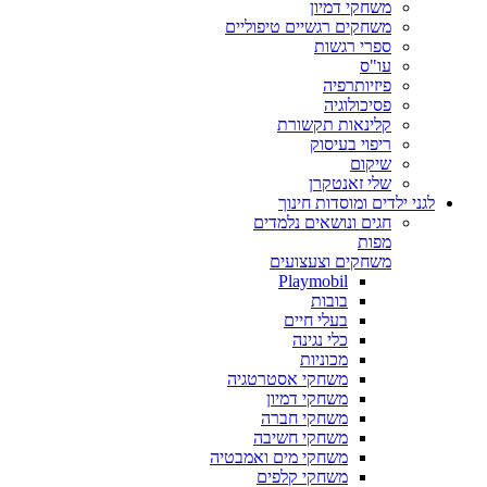
משחקי דמיון
משחקים רגשיים טיפוליים
ספרי רגשות
עו"ס
פיזיותרפיה
פסיכולוגיה
קלינאות תקשורת
ריפוי בעיסוק
שיקום
שלי זאנטקרן
לגני ילדים ומוסדות חינוך
חגים ונושאים נלמדים
מפות
משחקים וצעצועים
Playmobil
בובות
בעלי חיים
כלי נגינה
מכוניות
משחקי אסטרטגיה
משחקי דמיון
משחקי חברה
משחקי חשיבה
משחקי מים ואמבטיה
משחקי קלפים