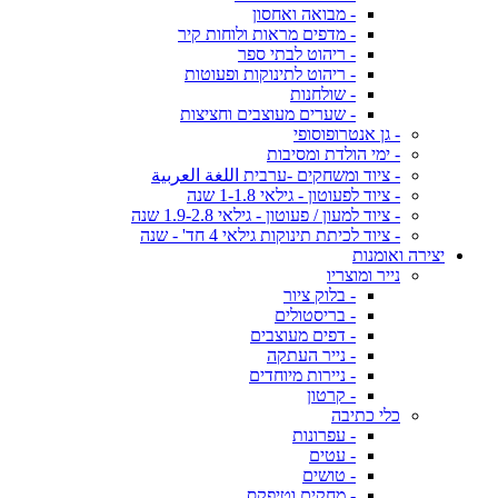
- מבואה ואחסון
- מדפים מראות ולוחות קיר
- ריהוט לבתי ספר
- ריהוט לתינוקות ופעוטות
- שולחנות
- שערים מעוצבים וחציצות
- גן אנטרופוסופי
- ימי הולדת ומסיבות
- ציוד ומשחקים -ערבית اللغة العربية
- ציוד לפעוטון - גילאי 1-1.8 שנה
- ציוד למעון / פעוטון - גילאי 1.9-2.8 שנה
- ציוד לכיתת תינוקות גילאי 4 חד' - שנה
יצירה ואומנות
נייר ומוצריו
- בלוק ציור
- בריסטולים
- דפים מעוצבים
- נייר העתקה
- ניירות מיוחדים
- קרטון
כלי כתיבה
- עפרונות
- עטים
- טושים
- מחקים וטיפקס