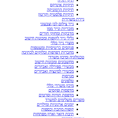
תיקי תליה
תיקיות אינדקס
תיקיות הרמוניקה
תיקיות פלסטיק וקרטון
ניירת משרדית
נייר צילום לבן וצבעוני
מזכריות ונייר ממו
מדבקות ומחזקי חורים
גלילי נייר לקופות ומכונות חישוב
מוצרי נייר כללי
פנקסים כרטיסיות ומעטפות
מחברות דפדפות ובלוקים לכתיבה
טכנולוגיה ומיכון משרדי
מחשבונים ומכונות חישוב
מכשירי ספירלה ואביזרים
מכשירי למינציה ואביזרים
מגרסות
טלפונים
מיכון משרדי כללי
מדפסות ופקסים
מדפסת תוויות וסרטים
מוצרים משלימים למשרד
יומנים ארגוניות ומילויים
קופות מתכת וכספות
תיבת דואר וארון מפתחות