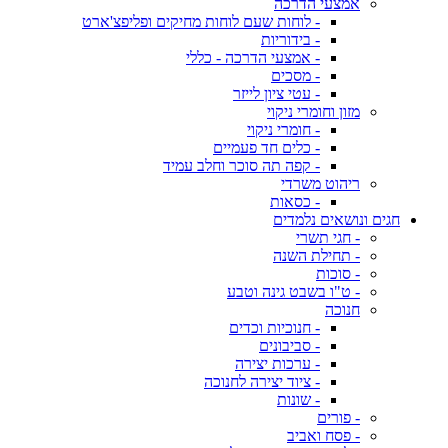
אמצעי הדרכה
- לוחות שעם לוחות מחיקים ופליפצ'ארט
- בידוריות
- אמצעי הדרכה - כללי
- מסכים
- עטי ציון לייזר
מזון וחומרי ניקוי
- חומרי ניקוי
- כלים חד פעמיים
- קפה תה סוכר וחלב עמיד
ריהוט משרדי
- כסאות
חגים ונושאים נלמדים
- חגי תשרי
- תחילת השנה
- סוכות
- ט"ו בשבט גינה וטבע
חנוכה
- חנוכיות וכדים
- סביבונים
- ערכות יצירה
- ציוד יצירה לחנוכה
- שונות
- פורים
- פסח ואביב