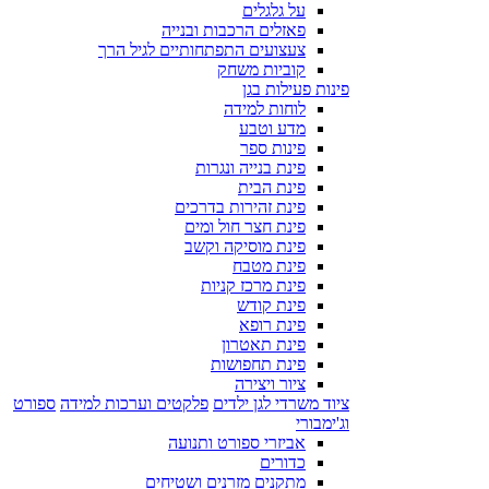
על גלגלים
פאזלים הרכבות ובנייה
צעצועים התפתחותיים לגיל הרך
קוביות משחק
פינות פעילות בגן
לוחות למידה
מדע וטבע
פינות ספר
פינת בנייה ונגרות
פינת הבית
פינת זהירות בדרכים
פינת חצר חול ומים
פינת מוסיקה וקשב
פינת מטבח
פינת מרכז קניות
פינת קודש
פינת רופא
פינת תאטרון
פינת תחפושות
ציור ויצירה
ציוד משרדי לגן ילדים
פלקטים וערכות למידה
ספורט
וג'ימבורי
אביזרי ספורט ותנועה
כדורים
מתקנים מזרנים ושטיחים