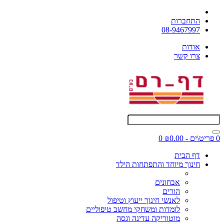
התחברות
08-9467997
אודות
צרו קשר
0 פריט\ים - ₪0.00
0
דף הבית
חינוך מיוחד והתפתחות הילד
אבחונים
הורים
לאנשי חינוך ייעוץ וטיפול
לומדות ומשחקי מחשב טיפוליים
מוטוריקה עדינה וגסה