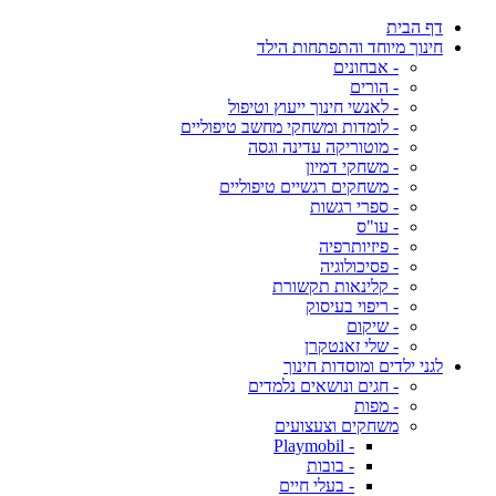
דף הבית
חינוך מיוחד והתפתחות הילד
- אבחונים
- הורים
- לאנשי חינוך ייעוץ וטיפול
- לומדות ומשחקי מחשב טיפוליים
- מוטוריקה עדינה וגסה
- משחקי דמיון
- משחקים רגשיים טיפוליים
- ספרי רגשות
- עו"ס
- פיזיותרפיה
- פסיכולוגיה
- קלינאות תקשורת
- ריפוי בעיסוק
- שיקום
- שלי זאנטקרן
לגני ילדים ומוסדות חינוך
- חגים ונושאים נלמדים
- מפות
משחקים וצעצועים
- Playmobil
- בובות
- בעלי חיים