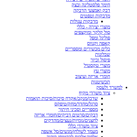
חימר פלסטלינה ובצק
דבק ואמצעי הדבקה
מדבקות וטפטים
מדבקות עגולות
מוצרי יצירה - כללי
סול קלקר ומוקצפים
פוליגל ומפל
קאפה וקנווס
כלים מכשירים ומספריים
שבלונות
פיסול וכיור
מוצרי טקסטיל
מוצרי עץ
חומרי אריזה ועיצוב
תכשיטנות
למשרד ולעסק
ציוד משרדי מקיף
שדכן/מנקב/אקדח סיכות/סיכות תואמות
סרגל/מחדד/מחק/טיפקס
מספריים וסכיני חיתוך
דבקים/סרטים דביקים/חומרי אריזה
לחצנים/גומיות/נעצים/מהדקים
ציוד משרדי כללי
מעמד לשולחן/מגשים/סל אשפה
אלפון/אלבום לכרטיסי ביקור