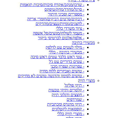
- שדכן/מנקב/אקדח סיכות/סיכות תואמות
- סרגל/מחדד/מחק/טיפקס
- מספריים וסכיני חיתוך
- דבקים/סרטים דביקים/חומרי אריזה
- לחצנים/גומיות/נעצים/מהדקים
- ציוד משרדי כללי
- מעמד לשולחן/מגשים/סל אשפה
- אלפון/אלבום לכרטיסי ביקור
מכשירי כתיבה
- מילוי לעטים עט לדלפק
- מכשירי כתיבה - כללי
- עטי ראש בלבד עטים ראש סיכה
- עטים כדוריים עט ג'ל
- עפרונות ועפרון מכני
- טושים ואביזרים ללוח מחיק
- טושים לסימון והדגשה טושים לא מחיקים
מוצרי תיוק
- תיקי פוליגל
- קלסרים ותיקי טבעות
- חוצצים ודגלוני תיוק
- שמרדפים
- תיקי מהנדס ומכתביות
- קופסאות לקטלוגים
- מוצרי תיוק כללי