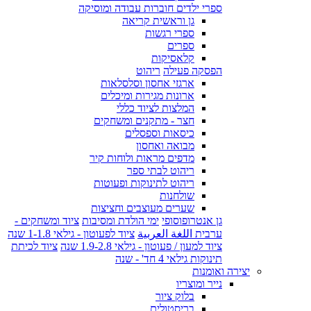
ספרי ילדים חוברות עבודה ומוסיקה
גן וראשית קריאה
ספרי רגשות
ספרים
קלאסיקות
הפסקה פעילה
ריהוט
ארגזי אחסון וסלסלאות
ארונות מגירות ומיכלים
המלצות לציוד כללי
חצר - מתקנים ומשחקים
כיסאות וספסלים
מבואה ואחסון
מדפים מראות ולוחות קיר
ריהוט לבתי ספר
ריהוט לתינוקות ופעוטות
שולחנות
שערים מעוצבים וחציצות
גן אנטרופוסופי
ימי הולדת ומסיבות
ציוד ומשחקים -
ערבית اللغة العربية
ציוד לפעוטון - גילאי 1-1.8 שנה
ציוד למעון / פעוטון - גילאי 1.9-2.8 שנה
ציוד לכיתת
תינוקות גילאי 4 חד' - שנה
יצירה ואומנות
נייר ומוצריו
בלוק ציור
בריסטולים