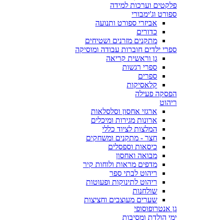
פלקטים וערכות למידה
ספורט וג'ימבורי
אביזרי ספורט ותנועה
כדורים
מתקנים מזרנים ושטיחים
ספרי ילדים חוברות עבודה ומוסיקה
גן וראשית קריאה
ספרי רגשות
ספרים
קלאסיקות
הפסקה פעילה
ריהוט
ארגזי אחסון וסלסלאות
ארונות מגירות ומיכלים
המלצות לציוד כללי
חצר - מתקנים ומשחקים
כיסאות וספסלים
מבואה ואחסון
מדפים מראות ולוחות קיר
ריהוט לבתי ספר
ריהוט לתינוקות ופעוטות
שולחנות
שערים מעוצבים וחציצות
גן אנטרופוסופי
ימי הולדת ומסיבות