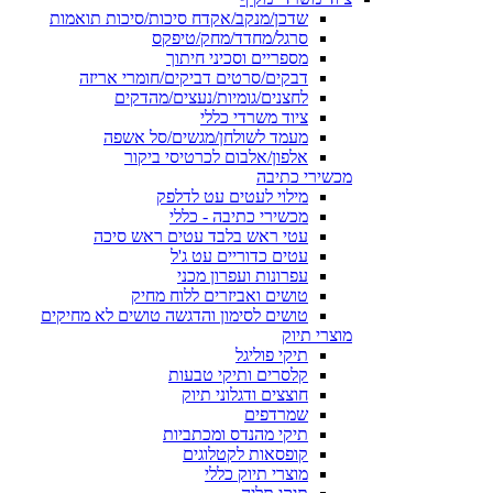
שדכן/מנקב/אקדח סיכות/סיכות תואמות
סרגל/מחדד/מחק/טיפקס
מספריים וסכיני חיתוך
דבקים/סרטים דביקים/חומרי אריזה
לחצנים/גומיות/נעצים/מהדקים
ציוד משרדי כללי
מעמד לשולחן/מגשים/סל אשפה
אלפון/אלבום לכרטיסי ביקור
מכשירי כתיבה
מילוי לעטים עט לדלפק
מכשירי כתיבה - כללי
עטי ראש בלבד עטים ראש סיכה
עטים כדוריים עט ג'ל
עפרונות ועפרון מכני
טושים ואביזרים ללוח מחיק
טושים לסימון והדגשה טושים לא מחיקים
מוצרי תיוק
תיקי פוליגל
קלסרים ותיקי טבעות
חוצצים ודגלוני תיוק
שמרדפים
תיקי מהנדס ומכתביות
קופסאות לקטלוגים
מוצרי תיוק כללי