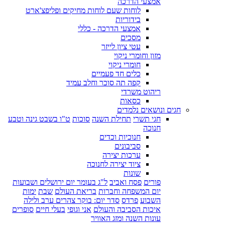
אמצעי הדרכה
לוחות שעם לוחות מחיקים ופליפצ'ארט
בידוריות
אמצעי הדרכה - כללי
מסכים
עטי ציון לייזר
מזון וחומרי ניקוי
חומרי ניקוי
כלים חד פעמיים
קפה תה סוכר וחלב עמיד
ריהוט משרדי
כסאות
חגים ונושאים נלמדים
חגי תשרי
תחילת השנה
סוכות
ט"ו בשבט גינה וטבע
חנוכה
חנוכיות וכדים
סביבונים
ערכות יצירה
ציוד יצירה לחנוכה
שונות
פורים
פסח ואביב
ל"ג בעומר יום ירושלים ושבועות
יום המשפחה וחברות
בריאת העולם
שבת
ימות
השבוע
פרדס
סדר יום: בוקר צהרים ערב ולילה
איכות הסביבה והעולם
אני וגופי
בעלי חיים
סופרים
עונות השנה ומזג האוויר