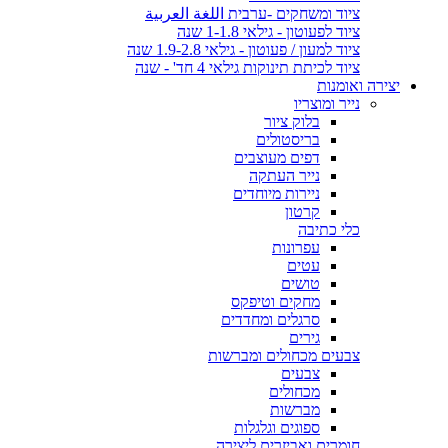
ציוד ומשחקים -ערבית اللغة العربية
ציוד לפעוטון - גילאי 1-1.8 שנה
ציוד למעון / פעוטון - גילאי 1.9-2.8 שנה
ציוד לכיתת תינוקות גילאי 4 חד' - שנה
יצירה ואומנות
נייר ומוצריו
בלוק ציור
בריסטולים
דפים מעוצבים
נייר העתקה
ניירות מיוחדים
קרטון
כלי כתיבה
עפרונות
עטים
טושים
מחקים וטיפקס
סרגלים ומחדדים
גירים
צבעים מכחולים ומברשות
צבעים
מכחולים
מברשות
ספוגים וגלגלות
חומרים ואביזרים ליצירה