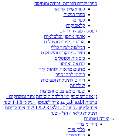
ספרי ילדים חוברות עבודה ומוסיקה
גן וראשית קריאה
ספרי רגשות
ספרים
קלאסיקות
הפסקה פעילה
ריהוט
ארגזי אחסון וסלסלאות
ארונות מגירות ומיכלים
המלצות לציוד כללי
חצר - מתקנים ומשחקים
כיסאות וספסלים
מבואה ואחסון
מדפים מראות ולוחות קיר
ריהוט לבתי ספר
ריהוט לתינוקות ופעוטות
שולחנות
שערים מעוצבים וחציצות
גן אנטרופוסופי
ימי הולדת ומסיבות
ציוד ומשחקים -
ערבית اللغة العربية
ציוד לפעוטון - גילאי 1-1.8 שנה
ציוד למעון / פעוטון - גילאי 1.9-2.8 שנה
ציוד לכיתת
תינוקות גילאי 4 חד' - שנה
יצירה ואומנות
נייר ומוצריו
בלוק ציור
בריסטולים