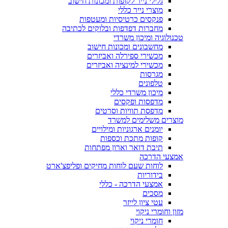
גלילי נייר לקופות ומכונות חישוב
מוצרי נייר כללי
פנקסים כרטיסיות ומעטפות
מחברות דפדפות ובלוקים לכתיבה
טכנולוגיה ומיכון משרדי
מחשבונים ומכונות חישוב
מכשירי ספירלה ואביזרים
מכשירי למינציה ואביזרים
מגרסות
טלפונים
מיכון משרדי כללי
מדפסות ופקסים
מדפסת תוויות וסרטים
מוצרים משלימים למשרד
יומנים ארגוניות ומילויים
קופות מתכת וכספות
תיבת דואר וארון מפתחות
אמצעי הדרכה
לוחות שעם לוחות מחיקים ופליפצ'ארט
בידוריות
אמצעי הדרכה - כללי
מסכים
עטי ציון לייזר
מזון וחומרי ניקוי
חומרי ניקוי