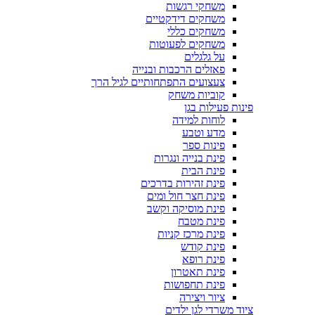
משחקי רגשות
משחקים דידקטיים
משחקים כללי
משחקים לפעוטות
על גלגלים
פאזלים הרכבות ובנייה
צעצועים התפתחותיים לגיל הרך
קוביות משחק
פינות פעילות בגן
לוחות למידה
מדע וטבע
פינות ספר
פינת בנייה ונגרות
פינת הבית
פינת זהירות בדרכים
פינת חצר חול ומים
פינת מוסיקה וקשב
פינת מטבח
פינת מרכז קניות
פינת קודש
פינת רופא
פינת תאטרון
פינת תחפושות
ציור ויצירה
ציוד משרדי לגן ילדים