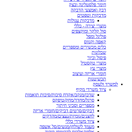
חימר פלסטלינה ובצק
דבק ואמצעי הדבקה
מדבקות וטפטים
מדבקות עגולות
מוצרי יצירה - כללי
סול קלקר ומוקצפים
פוליגל ומפל
קאפה וקנווס
כלים מכשירים ומספריים
שבלונות
פיסול וכיור
מוצרי טקסטיל
מוצרי עץ
חומרי אריזה ועיצוב
תכשיטנות
למשרד ולעסק
ציוד משרדי מקיף
שדכן/מנקב/אקדח סיכות/סיכות תואמות
סרגל/מחדד/מחק/טיפקס
מספריים וסכיני חיתוך
דבקים/סרטים דביקים/חומרי אריזה
לחצנים/גומיות/נעצים/מהדקים
ציוד משרדי כללי
מעמד לשולחן/מגשים/סל אשפה
אלפון/אלבום לכרטיסי ביקור