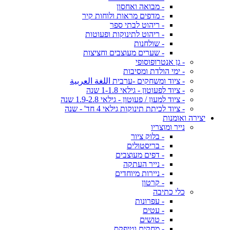
- מבואה ואחסון
- מדפים מראות ולוחות קיר
- ריהוט לבתי ספר
- ריהוט לתינוקות ופעוטות
- שולחנות
- שערים מעוצבים וחציצות
- גן אנטרופוסופי
- ימי הולדת ומסיבות
- ציוד ומשחקים -ערבית اللغة العربية
- ציוד לפעוטון - גילאי 1-1.8 שנה
- ציוד למעון / פעוטון - גילאי 1.9-2.8 שנה
- ציוד לכיתת תינוקות גילאי 4 חד' - שנה
יצירה ואומנות
נייר ומוצריו
- בלוק ציור
- בריסטולים
- דפים מעוצבים
- נייר העתקה
- ניירות מיוחדים
- קרטון
כלי כתיבה
- עפרונות
- עטים
- טושים
- מחקים וטיפקס