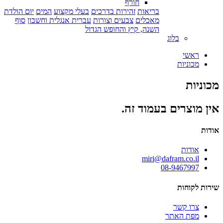
חורף
בריאות
זהירות בדרכים
בעלי מקצוע
המים
יום הולדת
מאכלים
צבעים וצורות
עברית אנגלית וחשבון
סוף
השנה, קיץ והחופש הגדול
בלוג
ראשי
מכוניות
מכוניות
אין מוצרים בעמוד זה.
אודות
אודות
miri@dafram.co.il
08-9467997
שירות לקוחות
צרו קשר
מפת האתר