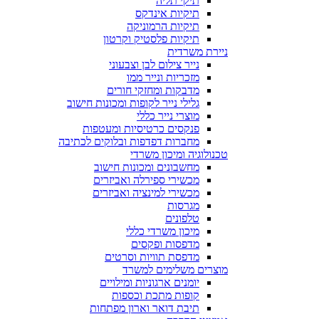
תיקי תליה
תיקיות אינדקס
תיקיות הרמוניקה
תיקיות פלסטיק וקרטון
ניירת משרדית
נייר צילום לבן וצבעוני
מזכריות ונייר ממו
מדבקות ומחזקי חורים
גלילי נייר לקופות ומכונות חישוב
מוצרי נייר כללי
פנקסים כרטיסיות ומעטפות
מחברות דפדפות ובלוקים לכתיבה
טכנולוגיה ומיכון משרדי
מחשבונים ומכונות חישוב
מכשירי ספירלה ואביזרים
מכשירי למינציה ואביזרים
מגרסות
טלפונים
מיכון משרדי כללי
מדפסות ופקסים
מדפסת תוויות וסרטים
מוצרים משלימים למשרד
יומנים ארגוניות ומילויים
קופות מתכת וכספות
תיבת דואר וארון מפתחות