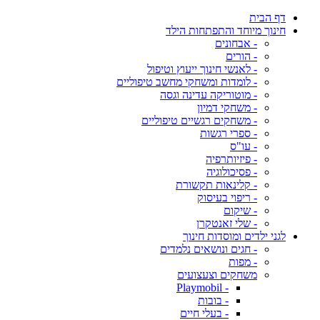
דף הבית
חינוך מיוחד והתפתחות הילד
- אבחונים
- הורים
- לאנשי חינוך ייעוץ וטיפול
- לומדות ומשחקי מחשב טיפוליים
- מוטוריקה עדינה וגסה
- משחקי דמיון
- משחקים רגשיים טיפוליים
- ספרי רגשות
- עו"ס
- פיזיותרפיה
- פסיכולוגיה
- קלינאות תקשורת
- ריפוי בעיסוק
- שיקום
- שלי זאנטקרן
לגני ילדים ומוסדות חינוך
- חגים ונושאים נלמדים
- מפות
משחקים וצעצועים
- Playmobil
- בובות
- בעלי חיים