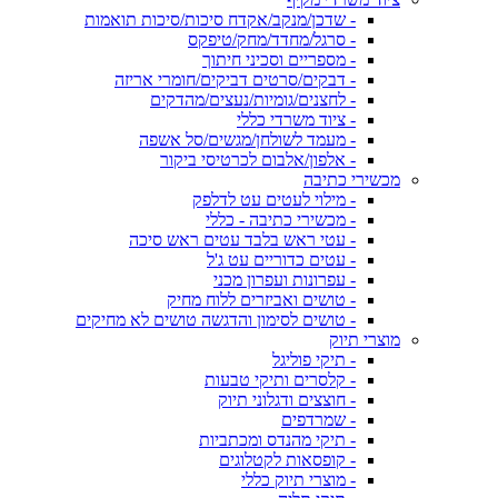
- שדכן/מנקב/אקדח סיכות/סיכות תואמות
- סרגל/מחדד/מחק/טיפקס
- מספריים וסכיני חיתוך
- דבקים/סרטים דביקים/חומרי אריזה
- לחצנים/גומיות/נעצים/מהדקים
- ציוד משרדי כללי
- מעמד לשולחן/מגשים/סל אשפה
- אלפון/אלבום לכרטיסי ביקור
מכשירי כתיבה
- מילוי לעטים עט לדלפק
- מכשירי כתיבה - כללי
- עטי ראש בלבד עטים ראש סיכה
- עטים כדוריים עט ג'ל
- עפרונות ועפרון מכני
- טושים ואביזרים ללוח מחיק
- טושים לסימון והדגשה טושים לא מחיקים
מוצרי תיוק
- תיקי פוליגל
- קלסרים ותיקי טבעות
- חוצצים ודגלוני תיוק
- שמרדפים
- תיקי מהנדס ומכתביות
- קופסאות לקטלוגים
- מוצרי תיוק כללי