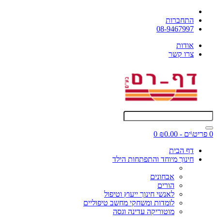
התחברות
08-9467997
אודות
צרו קשר
0 פריט\ים - ₪0.00
0
דף הבית
חינוך מיוחד והתפתחות הילד
אבחונים
הורים
לאנשי חינוך ייעוץ וטיפול
לומדות ומשחקי מחשב טיפוליים
מוטוריקה עדינה וגסה