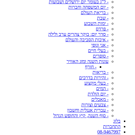
- ל"ג בעומר יום ירושלים ושבועות
- יום המשפחה וחברות
- בריאת העולם
- שבת
- ימות השבוע
- פרדס
- סדר יום: בוקר צהרים ערב ולילה
- איכות הסביבה והעולם
- אני וגופי
- בעלי חיים
- סופרים
עונות השנה ומזג האוויר
- חורף
- בריאות
- זהירות בדרכים
- בעלי מקצוע
- המים
- יום הולדת
- מאכלים
- צבעים וצורות
- עברית אנגלית וחשבון
- סוף השנה, קיץ והחופש הגדול
בלוג
התחברות
08-9467997