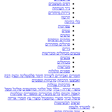
דפים מעוצבים
נייר העתקה
ניירות מיוחדים
קרטון
כלי כתיבה
עפרונות
עטים
טושים
מחקים וטיפקס
סרגלים ומחדדים
גירים
צבעים מכחולים ומברשות
צבעים
מכחולים
מברשות
ספוגים וגלגלות
חומרים ואביזרים ליצירה
חימר פלסטלינה ובצק
דבק
ואמצעי הדבקה
מדבקות וטפטים
מדבקות עגולות
מוצרי יצירה - כללי
סול קלקר ומוקצפים
פוליגל ומפל
קאפה וקנווס
כלים מכשירים ומספריים
שבלונות
פיסול וכיור
מוצרי טקסטיל
מוצרי עץ
חומרי אריזה
ועיצוב
תכשיטנות
למשרד ולעסק
ציוד משרדי מקיף