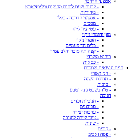
אמצעי הדרכה
- לוחות שעם לוחות מחיקים ופליפצ'ארט
- בידוריות
- אמצעי הדרכה - כללי
- מסכים
- עטי ציון לייזר
מזון וחומרי ניקוי
- חומרי ניקוי
- כלים חד פעמיים
- קפה תה סוכר וחלב עמיד
ריהוט משרדי
- כסאות
חגים ונושאים נלמדים
- חגי תשרי
- תחילת השנה
- סוכות
- ט"ו בשבט גינה וטבע
חנוכה
- חנוכיות וכדים
- סביבונים
- ערכות יצירה
- ציוד יצירה לחנוכה
- שונות
- פורים
- פסח ואביב