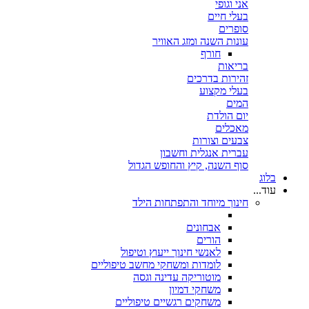
אני וגופי
בעלי חיים
סופרים
עונות השנה ומזג האוויר
חורף
בריאות
זהירות בדרכים
בעלי מקצוע
המים
יום הולדת
מאכלים
צבעים וצורות
עברית אנגלית וחשבון
סוף השנה, קיץ והחופש הגדול
בלוג
עוד...
חינוך מיוחד והתפתחות הילד
אבחונים
הורים
לאנשי חינוך ייעוץ וטיפול
לומדות ומשחקי מחשב טיפוליים
מוטוריקה עדינה וגסה
משחקי דמיון
משחקים רגשיים טיפוליים