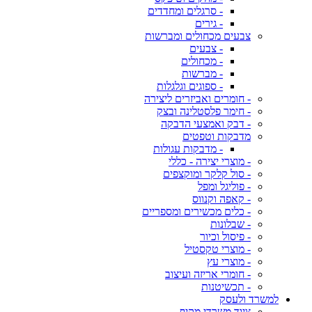
- סרגלים ומחדדים
- גירים
צבעים מכחולים ומברשות
- צבעים
- מכחולים
- מברשות
- ספוגים וגלגלות
- חומרים ואביזרים ליצירה
- חימר פלסטלינה ובצק
- דבק ואמצעי הדבקה
מדבקות וטפטים
- מדבקות עגולות
- מוצרי יצירה - כללי
- סול קלקר ומוקצפים
- פוליגל ומפל
- קאפה וקנווס
- כלים מכשירים ומספריים
- שבלונות
- פיסול וכיור
- מוצרי טקסטיל
- מוצרי עץ
- חומרי אריזה ועיצוב
- תכשיטנות
למשרד ולעסק
ציוד משרדי מקיף