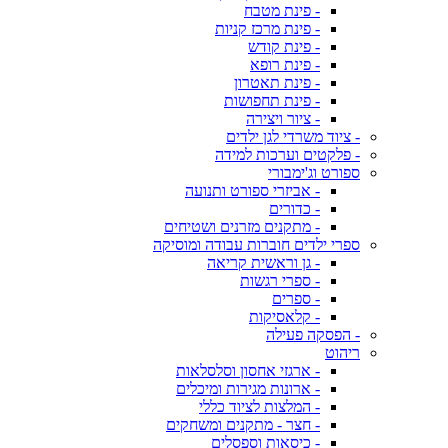
- פינת מטבח
- פינת מרכז קניות
- פינת קודש
- פינת רופא
- פינת תאטרון
- פינת תחפושות
- ציור ויצירה
- ציוד משרדי לגן ילדים
- פלקטים וערכות למידה
ספורט וג'ימבורי
- אביזרי ספורט ותנועה
- כדורים
- מתקנים מזרנים ושטיחים
ספרי ילדים חוברות עבודה ומוסיקה
- גן וראשית קריאה
- ספרי רגשות
- ספרים
- קלאסיקות
- הפסקה פעילה
ריהוט
- ארגזי אחסון וסלסלאות
- ארונות מגירות ומיכלים
- המלצות לציוד כללי
- חצר - מתקנים ומשחקים
- כיסאות וספסלים