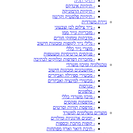
- תיקי תליה
- תיקיות אינדקס
- תיקיות הרמוניקה
- תיקיות פלסטיק וקרטון
ניירת משרדית
- נייר צילום לבן וצבעוני
- מזכריות ונייר ממו
- מדבקות ומחזקי חורים
- גלילי נייר לקופות ומכונות חישוב
- מוצרי נייר כללי
- פנקסים כרטיסיות ומעטפות
- מחברות דפדפות ובלוקים לכתיבה
טכנולוגיה ומיכון משרדי
- מחשבונים ומכונות חישוב
- מכשירי ספירלה ואביזרים
- מכשירי למינציה ואביזרים
- מגרסות
- טלפונים
- מיכון משרדי כללי
- מדפסות ופקסים
- מדפסת תוויות וסרטים
מוצרים משלימים למשרד
- יומנים ארגוניות ומילויים
- קופות מתכת וכספות
- תיבת דואר וארון מפתחות