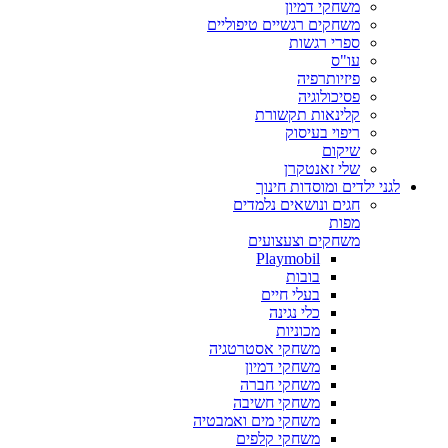
משחקי דמיון
משחקים רגשיים טיפוליים
ספרי רגשות
עו"ס
פיזיותרפיה
פסיכולוגיה
קלינאות תקשורת
ריפוי בעיסוק
שיקום
שלי זאנטקרן
לגני ילדים ומוסדות חינוך
חגים ונושאים נלמדים
מפות
משחקים וצעצועים
Playmobil
בובות
בעלי חיים
כלי נגינה
מכוניות
משחקי אסטרטגיה
משחקי דמיון
משחקי חברה
משחקי חשיבה
משחקי מים ואמבטיה
משחקי קלפים