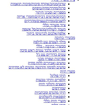
שדכן/מנקב/אקדח סיכות/סיכות תואמות
סרגל/מחדד/מחק/טיפקס
מספריים וסכיני חיתוך
דבקים/סרטים דביקים/חומרי אריזה
לחצנים/גומיות/נעצים/מהדקים
ציוד משרדי כללי
מעמד לשולחן/מגשים/סל אשפה
אלפון/אלבום לכרטיסי ביקור
מכשירי כתיבה
מילוי לעטים עט לדלפק
מכשירי כתיבה - כללי
עטי ראש בלבד עטים ראש סיכה
עטים כדוריים עט ג'ל
עפרונות ועפרון מכני
טושים ואביזרים ללוח מחיק
טושים לסימון והדגשה טושים לא מחיקים
מוצרי תיוק
תיקי פוליגל
קלסרים ותיקי טבעות
חוצצים ודגלוני תיוק
שמרדפים
תיקי מהנדס ומכתביות
קופסאות לקטלוגים
מוצרי תיוק כללי