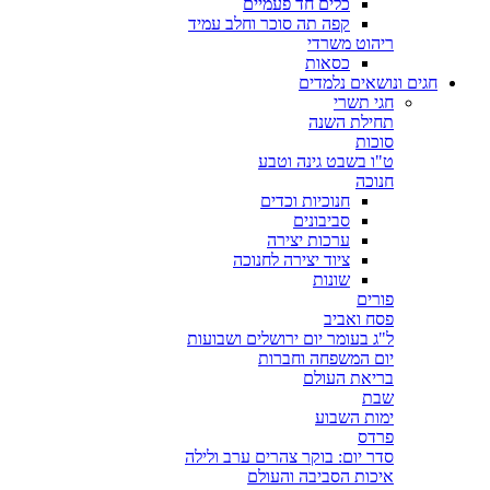
כלים חד פעמיים
קפה תה סוכר וחלב עמיד
ריהוט משרדי
כסאות
חגים ונושאים נלמדים
חגי תשרי
תחילת השנה
סוכות
ט"ו בשבט גינה וטבע
חנוכה
חנוכיות וכדים
סביבונים
ערכות יצירה
ציוד יצירה לחנוכה
שונות
פורים
פסח ואביב
ל"ג בעומר יום ירושלים ושבועות
יום המשפחה וחברות
בריאת העולם
שבת
ימות השבוע
פרדס
סדר יום: בוקר צהרים ערב ולילה
איכות הסביבה והעולם