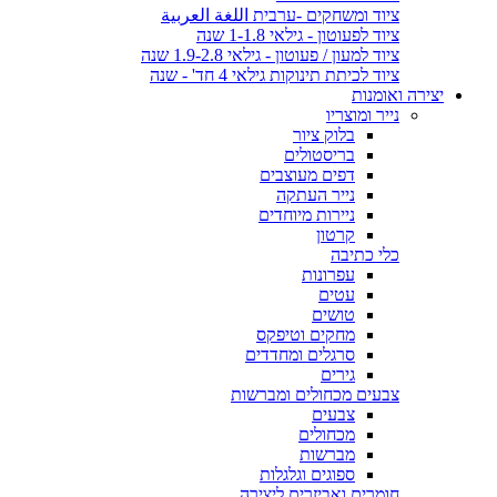
ציוד ומשחקים -ערבית اللغة العربية
ציוד לפעוטון - גילאי 1-1.8 שנה
ציוד למעון / פעוטון - גילאי 1.9-2.8 שנה
ציוד לכיתת תינוקות גילאי 4 חד' - שנה
יצירה ואומנות
נייר ומוצריו
בלוק ציור
בריסטולים
דפים מעוצבים
נייר העתקה
ניירות מיוחדים
קרטון
כלי כתיבה
עפרונות
עטים
טושים
מחקים וטיפקס
סרגלים ומחדדים
גירים
צבעים מכחולים ומברשות
צבעים
מכחולים
מברשות
ספוגים וגלגלות
חומרים ואביזרים ליצירה