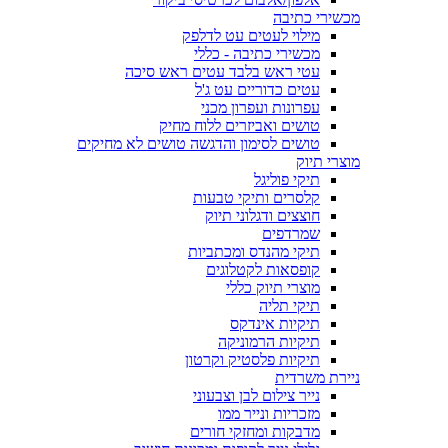
מכשירי כתיבה
מילוי לעטים עט לדלפק
מכשירי כתיבה - כללי
עטי ראש בלבד עטים ראש סיכה
עטים כדוריים עט ג'ל
עפרונות ועפרון מכני
טושים ואביזרים ללוח מחיק
טושים לסימון והדגשה טושים לא מחיקים
מוצרי תיוק
תיקי פוליגל
קלסרים ותיקי טבעות
חוצצים ודגלוני תיוק
שמרדפים
תיקי מהנדס ומכתביות
קופסאות לקטלוגים
מוצרי תיוק כללי
תיקי תליה
תיקיות אינדקס
תיקיות הרמוניקה
תיקיות פלסטיק וקרטון
ניירת משרדית
נייר צילום לבן וצבעוני
מזכריות ונייר ממו
מדבקות ומחזקי חורים