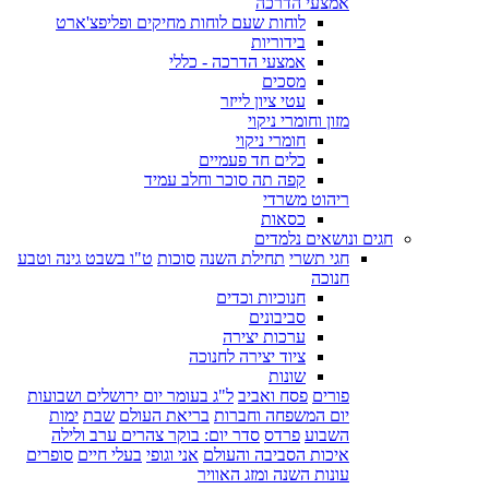
אמצעי הדרכה
לוחות שעם לוחות מחיקים ופליפצ'ארט
בידוריות
אמצעי הדרכה - כללי
מסכים
עטי ציון לייזר
מזון וחומרי ניקוי
חומרי ניקוי
כלים חד פעמיים
קפה תה סוכר וחלב עמיד
ריהוט משרדי
כסאות
חגים ונושאים נלמדים
חגי תשרי
תחילת השנה
סוכות
ט"ו בשבט גינה וטבע
חנוכה
חנוכיות וכדים
סביבונים
ערכות יצירה
ציוד יצירה לחנוכה
שונות
פורים
פסח ואביב
ל"ג בעומר יום ירושלים ושבועות
יום המשפחה וחברות
בריאת העולם
שבת
ימות
השבוע
פרדס
סדר יום: בוקר צהרים ערב ולילה
איכות הסביבה והעולם
אני וגופי
בעלי חיים
סופרים
עונות השנה ומזג האוויר