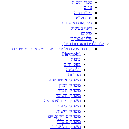
ספרי רגשות
עו"ס
פיזיותרפיה
פסיכולוגיה
קלינאות תקשורת
ריפוי בעיסוק
שיקום
שלי זאנטקרן
לגני ילדים ומוסדות חינוך
חגים ונושאים נלמדים
מפות
משחקים וצעצועים
Playmobil
בובות
בעלי חיים
כלי נגינה
מכוניות
משחקי אסטרטגיה
משחקי דמיון
משחקי חברה
משחקי חשיבה
משחקי מים ואמבטיה
משחקי קלפים
משחקי רגשות
משחקים דידקטיים
משחקים כללי
משחקים לפעוטות