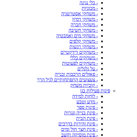
- כלי נגינה
- מכוניות
- משחקי אסטרטגיה
- משחקי דמיון
- משחקי חברה
- משחקי חשיבה
- משחקי מים ואמבטיה
- משחקי קלפים
- משחקי רגשות
- משחקים דידקטיים
- משחקים כללי
- משחקים לפעוטות
- על גלגלים
- פאזלים הרכבות ובנייה
- צעצועים התפתחותיים לגיל הרך
- קוביות משחק
פינות פעילות בגן
- לוחות למידה
- מדע וטבע
- פינות ספר
- פינת בנייה ונגרות
- פינת הבית
- פינת זהירות בדרכים
- פינת חצר חול ומים
- פינת מוסיקה וקשב