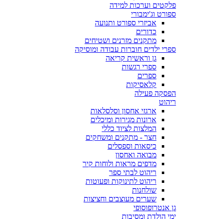
פלקטים וערכות למידה
ספורט וג'ימבורי
אביזרי ספורט ותנועה
כדורים
מתקנים מזרנים ושטיחים
ספרי ילדים חוברות עבודה ומוסיקה
גן וראשית קריאה
ספרי רגשות
ספרים
קלאסיקות
הפסקה פעילה
ריהוט
ארגזי אחסון וסלסלאות
ארונות מגירות ומיכלים
המלצות לציוד כללי
חצר - מתקנים ומשחקים
כיסאות וספסלים
מבואה ואחסון
מדפים מראות ולוחות קיר
ריהוט לבתי ספר
ריהוט לתינוקות ופעוטות
שולחנות
שערים מעוצבים וחציצות
גן אנטרופוסופי
ימי הולדת ומסיבות