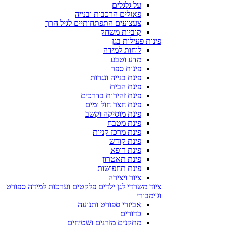
על גלגלים
פאזלים הרכבות ובנייה
צעצועים התפתחותיים לגיל הרך
קוביות משחק
פינות פעילות בגן
לוחות למידה
מדע וטבע
פינות ספר
פינת בנייה ונגרות
פינת הבית
פינת זהירות בדרכים
פינת חצר חול ומים
פינת מוסיקה וקשב
פינת מטבח
פינת מרכז קניות
פינת קודש
פינת רופא
פינת תאטרון
פינת תחפושות
ציור ויצירה
ציוד משרדי לגן ילדים
פלקטים וערכות למידה
ספורט
וג'ימבורי
אביזרי ספורט ותנועה
כדורים
מתקנים מזרנים ושטיחים