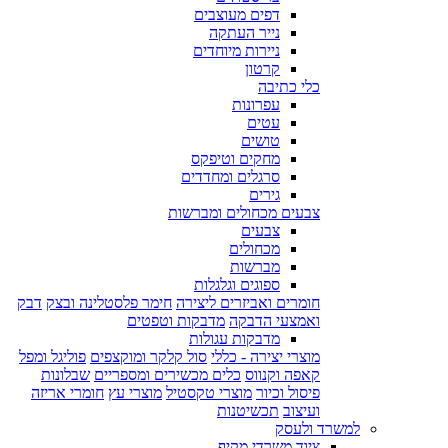
דפים מעוצבים
נייר העתקה
ניירות מיוחדים
קרטון
כלי כתיבה
עפרונות
עטים
טושים
מחקים וטיפקס
סרגלים ומחדדים
גירים
צבעים מכחולים ומברשות
צבעים
מכחולים
מברשות
ספוגים וגלגלות
חומרים ואביזרים ליצירה
חימר פלסטלינה ובצק
דבק
ואמצעי הדבקה
מדבקות וטפטים
מדבקות עגולות
מוצרי יצירה - כללי
סול קלקר ומוקצפים
פוליגל ומפל
קאפה וקנווס
כלים מכשירים ומספריים
שבלונות
פיסול וכיור
מוצרי טקסטיל
מוצרי עץ
חומרי אריזה
ועיצוב
תכשיטנות
למשרד ולעסק
ציוד משרדי מקיף