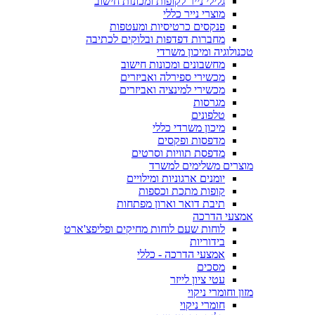
גלילי נייר לקופות ומכונות חישוב
מוצרי נייר כללי
פנקסים כרטיסיות ומעטפות
מחברות דפדפות ובלוקים לכתיבה
טכנולוגיה ומיכון משרדי
מחשבונים ומכונות חישוב
מכשירי ספירלה ואביזרים
מכשירי למינציה ואביזרים
מגרסות
טלפונים
מיכון משרדי כללי
מדפסות ופקסים
מדפסת תוויות וסרטים
מוצרים משלימים למשרד
יומנים ארגוניות ומילויים
קופות מתכת וכספות
תיבת דואר וארון מפתחות
אמצעי הדרכה
לוחות שעם לוחות מחיקים ופליפצ'ארט
בידוריות
אמצעי הדרכה - כללי
מסכים
עטי ציון לייזר
מזון וחומרי ניקוי
חומרי ניקוי