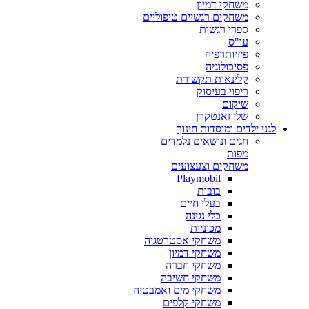
משחקי דמיון
משחקים רגשיים טיפוליים
ספרי רגשות
עו"ס
פיזיותרפיה
פסיכולוגיה
קלינאות תקשורת
ריפוי בעיסוק
שיקום
שלי זאנטקרן
לגני ילדים ומוסדות חינוך
חגים ונושאים נלמדים
מפות
משחקים וצעצועים
Playmobil
בובות
בעלי חיים
כלי נגינה
מכוניות
משחקי אסטרטגיה
משחקי דמיון
משחקי חברה
משחקי חשיבה
משחקי מים ואמבטיה
משחקי קלפים