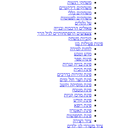
משחקי רגשות
משחקים דידקטיים
משחקים כללי
משחקים לפעוטות
על גלגלים
פאזלים הרכבות ובנייה
צעצועים התפתחותיים לגיל הרך
קוביות משחק
פינות פעילות בגן
לוחות למידה
מדע וטבע
פינות ספר
פינת בנייה ונגרות
פינת הבית
פינת זהירות בדרכים
פינת חצר חול ומים
פינת מוסיקה וקשב
פינת מטבח
פינת מרכז קניות
פינת קודש
פינת רופא
פינת תאטרון
פינת תחפושות
ציור ויצירה
ציוד משרדי לגן ילדים