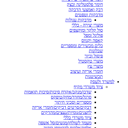
חימר פלסטלינה ובצק
דבק ואמצעי הדבקה
מדבקות וטפטים
מדבקות עגולות
מוצרי יצירה - כללי
סול קלקר ומוקצפים
פוליגל ומפל
קאפה וקנווס
כלים מכשירים ומספריים
שבלונות
פיסול וכיור
מוצרי טקסטיל
מוצרי עץ
חומרי אריזה ועיצוב
תכשיטנות
למשרד ולעסק
ציוד משרדי מקיף
שדכן/מנקב/אקדח סיכות/סיכות תואמות
סרגל/מחדד/מחק/טיפקס
מספריים וסכיני חיתוך
דבקים/סרטים דביקים/חומרי אריזה
לחצנים/גומיות/נעצים/מהדקים
ציוד משרדי כללי
מעמד לשולחן/מגשים/סל אשפה
אלפון/אלבום לכרטיסי ביקור