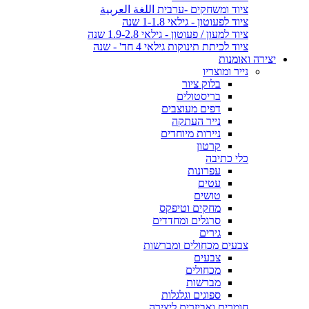
ציוד ומשחקים -ערבית اللغة العربية
ציוד לפעוטון - גילאי 1-1.8 שנה
ציוד למעון / פעוטון - גילאי 1.9-2.8 שנה
ציוד לכיתת תינוקות גילאי 4 חד' - שנה
יצירה ואומנות
נייר ומוצריו
בלוק ציור
בריסטולים
דפים מעוצבים
נייר העתקה
ניירות מיוחדים
קרטון
כלי כתיבה
עפרונות
עטים
טושים
מחקים וטיפקס
סרגלים ומחדדים
גירים
צבעים מכחולים ומברשות
צבעים
מכחולים
מברשות
ספוגים וגלגלות
חומרים ואביזרים ליצירה