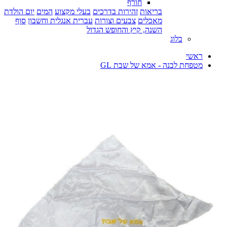
חורף
בריאות
זהירות בדרכים
בעלי מקצוע
המים
יום הולדת
מאכלים
צבעים וצורות
עברית אנגלית וחשבון
סוף
השנה, קיץ והחופש הגדול
בלוג
ראשי
מטפחת לבנה - אמא של שבת GL