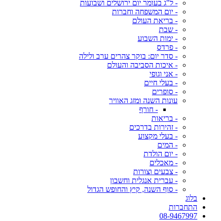
- ל"ג בעומר יום ירושלים ושבועות
- יום המשפחה וחברות
- בריאת העולם
- שבת
- ימות השבוע
- פרדס
- סדר יום: בוקר צהרים ערב ולילה
- איכות הסביבה והעולם
- אני וגופי
- בעלי חיים
- סופרים
עונות השנה ומזג האוויר
- חורף
- בריאות
- זהירות בדרכים
- בעלי מקצוע
- המים
- יום הולדת
- מאכלים
- צבעים וצורות
- עברית אנגלית וחשבון
- סוף השנה, קיץ והחופש הגדול
בלוג
התחברות
08-9467997