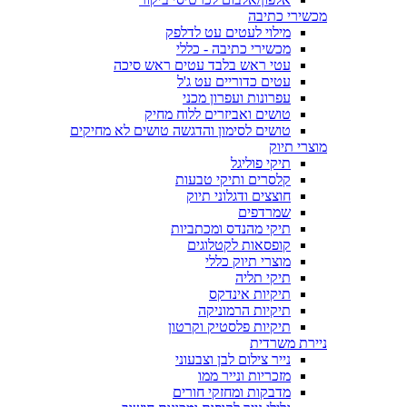
מכשירי כתיבה
מילוי לעטים עט לדלפק
מכשירי כתיבה - כללי
עטי ראש בלבד עטים ראש סיכה
עטים כדוריים עט ג'ל
עפרונות ועפרון מכני
טושים ואביזרים ללוח מחיק
טושים לסימון והדגשה טושים לא מחיקים
מוצרי תיוק
תיקי פוליגל
קלסרים ותיקי טבעות
חוצצים ודגלוני תיוק
שמרדפים
תיקי מהנדס ומכתביות
קופסאות לקטלוגים
מוצרי תיוק כללי
תיקי תליה
תיקיות אינדקס
תיקיות הרמוניקה
תיקיות פלסטיק וקרטון
ניירת משרדית
נייר צילום לבן וצבעוני
מזכריות ונייר ממו
מדבקות ומחזקי חורים