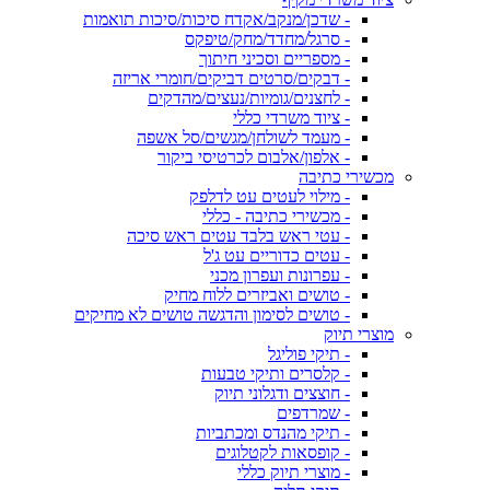
- שדכן/מנקב/אקדח סיכות/סיכות תואמות
- סרגל/מחדד/מחק/טיפקס
- מספריים וסכיני חיתוך
- דבקים/סרטים דביקים/חומרי אריזה
- לחצנים/גומיות/נעצים/מהדקים
- ציוד משרדי כללי
- מעמד לשולחן/מגשים/סל אשפה
- אלפון/אלבום לכרטיסי ביקור
מכשירי כתיבה
- מילוי לעטים עט לדלפק
- מכשירי כתיבה - כללי
- עטי ראש בלבד עטים ראש סיכה
- עטים כדוריים עט ג'ל
- עפרונות ועפרון מכני
- טושים ואביזרים ללוח מחיק
- טושים לסימון והדגשה טושים לא מחיקים
מוצרי תיוק
- תיקי פוליגל
- קלסרים ותיקי טבעות
- חוצצים ודגלוני תיוק
- שמרדפים
- תיקי מהנדס ומכתביות
- קופסאות לקטלוגים
- מוצרי תיוק כללי