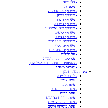
- כלי נגינה
- מכוניות
- משחקי אסטרטגיה
- משחקי דמיון
- משחקי חברה
- משחקי חשיבה
- משחקי מים ואמבטיה
- משחקי קלפים
- משחקי רגשות
- משחקים דידקטיים
- משחקים כללי
- משחקים לפעוטות
- על גלגלים
- פאזלים הרכבות ובנייה
- צעצועים התפתחותיים לגיל הרך
- קוביות משחק
פינות פעילות בגן
- לוחות למידה
- מדע וטבע
- פינות ספר
- פינת בנייה ונגרות
- פינת הבית
- פינת זהירות בדרכים
- פינת חצר חול ומים
- פינת מוסיקה וקשב