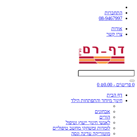
התחברות
08-9467997
אודות
צרו קשר
0 פריט\ים - ₪0.00
0
דף הבית
חינוך מיוחד והתפתחות הילד
אבחונים
הורים
לאנשי חינוך ייעוץ וטיפול
לומדות ומשחקי מחשב טיפוליים
מוטוריקה עדינה וגסה