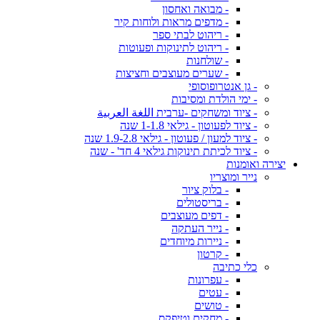
- מבואה ואחסון
- מדפים מראות ולוחות קיר
- ריהוט לבתי ספר
- ריהוט לתינוקות ופעוטות
- שולחנות
- שערים מעוצבים וחציצות
- גן אנטרופוסופי
- ימי הולדת ומסיבות
- ציוד ומשחקים -ערבית اللغة العربية
- ציוד לפעוטון - גילאי 1-1.8 שנה
- ציוד למעון / פעוטון - גילאי 1.9-2.8 שנה
- ציוד לכיתת תינוקות גילאי 4 חד' - שנה
יצירה ואומנות
נייר ומוצריו
- בלוק ציור
- בריסטולים
- דפים מעוצבים
- נייר העתקה
- ניירות מיוחדים
- קרטון
כלי כתיבה
- עפרונות
- עטים
- טושים
- מחקים וטיפקס