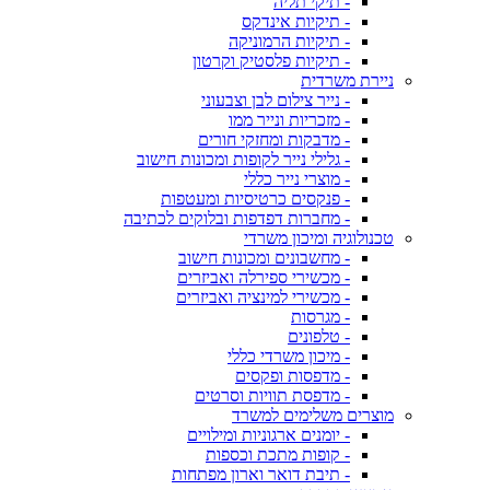
- תיקי תליה
- תיקיות אינדקס
- תיקיות הרמוניקה
- תיקיות פלסטיק וקרטון
ניירת משרדית
- נייר צילום לבן וצבעוני
- מזכריות ונייר ממו
- מדבקות ומחזקי חורים
- גלילי נייר לקופות ומכונות חישוב
- מוצרי נייר כללי
- פנקסים כרטיסיות ומעטפות
- מחברות דפדפות ובלוקים לכתיבה
טכנולוגיה ומיכון משרדי
- מחשבונים ומכונות חישוב
- מכשירי ספירלה ואביזרים
- מכשירי למינציה ואביזרים
- מגרסות
- טלפונים
- מיכון משרדי כללי
- מדפסות ופקסים
- מדפסת תוויות וסרטים
מוצרים משלימים למשרד
- יומנים ארגוניות ומילויים
- קופות מתכת וכספות
- תיבת דואר וארון מפתחות