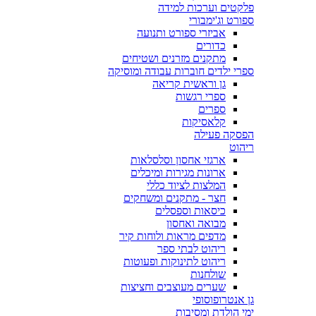
פלקטים וערכות למידה
ספורט וג'ימבורי
אביזרי ספורט ותנועה
כדורים
מתקנים מזרנים ושטיחים
ספרי ילדים חוברות עבודה ומוסיקה
גן וראשית קריאה
ספרי רגשות
ספרים
קלאסיקות
הפסקה פעילה
ריהוט
ארגזי אחסון וסלסלאות
ארונות מגירות ומיכלים
המלצות לציוד כללי
חצר - מתקנים ומשחקים
כיסאות וספסלים
מבואה ואחסון
מדפים מראות ולוחות קיר
ריהוט לבתי ספר
ריהוט לתינוקות ופעוטות
שולחנות
שערים מעוצבים וחציצות
גן אנטרופוסופי
ימי הולדת ומסיבות