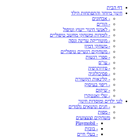
דף הבית
חינוך מיוחד והתפתחות הילד
- אבחונים
- הורים
- לאנשי חינוך ייעוץ וטיפול
- לומדות ומשחקי מחשב טיפוליים
- מוטוריקה עדינה וגסה
- משחקי דמיון
- משחקים רגשיים טיפוליים
- ספרי רגשות
- עו"ס
- פיזיותרפיה
- פסיכולוגיה
- קלינאות תקשורת
- ריפוי בעיסוק
- שיקום
- שלי זאנטקרן
לגני ילדים ומוסדות חינוך
- חגים ונושאים נלמדים
- מפות
משחקים וצעצועים
- Playmobil
- בובות
- בעלי חיים