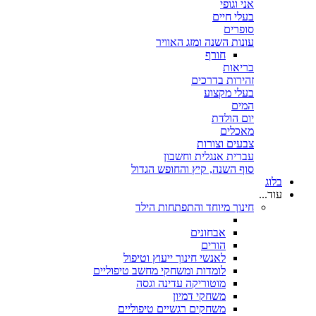
אני וגופי
בעלי חיים
סופרים
עונות השנה ומזג האוויר
חורף
בריאות
זהירות בדרכים
בעלי מקצוע
המים
יום הולדת
מאכלים
צבעים וצורות
עברית אנגלית וחשבון
סוף השנה, קיץ והחופש הגדול
בלוג
עוד...
חינוך מיוחד והתפתחות הילד
אבחונים
הורים
לאנשי חינוך ייעוץ וטיפול
לומדות ומשחקי מחשב טיפוליים
מוטוריקה עדינה וגסה
משחקי דמיון
משחקים רגשיים טיפוליים