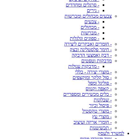
- סרגלים ומחדדים
- גירים
צבעים מכחולים ומברשות
- צבעים
- מכחולים
- מברשות
- ספוגים וגלגלות
- חומרים ואביזרים ליצירה
- חימר פלסטלינה ובצק
- דבק ואמצעי הדבקה
מדבקות וטפטים
- מדבקות עגולות
- מוצרי יצירה - כללי
- סול קלקר ומוקצפים
- פוליגל ומפל
- קאפה וקנווס
- כלים מכשירים ומספריים
- שבלונות
- פיסול וכיור
- מוצרי טקסטיל
- מוצרי עץ
- חומרי אריזה ועיצוב
- תכשיטנות
למשרד ולעסק
ציוד משרדי מקיף