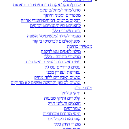
שדכן/מנקב/אקדח סיכות/סיכות תואמות
סרגל/מחדד/מחק/טיפקס
מספריים וסכיני חיתוך
דבקים/סרטים דביקים/חומרי אריזה
לחצנים/גומיות/נעצים/מהדקים
ציוד משרדי כללי
מעמד לשולחן/מגשים/סל אשפה
אלפון/אלבום לכרטיסי ביקור
מכשירי כתיבה
מילוי לעטים עט לדלפק
מכשירי כתיבה - כללי
עטי ראש בלבד עטים ראש סיכה
עטים כדוריים עט ג'ל
עפרונות ועפרון מכני
טושים ואביזרים ללוח מחיק
טושים לסימון והדגשה טושים לא מחיקים
מוצרי תיוק
תיקי פוליגל
קלסרים ותיקי טבעות
חוצצים ודגלוני תיוק
שמרדפים
תיקי מהנדס ומכתביות
קופסאות לקטלוגים
מוצרי תיוק כללי