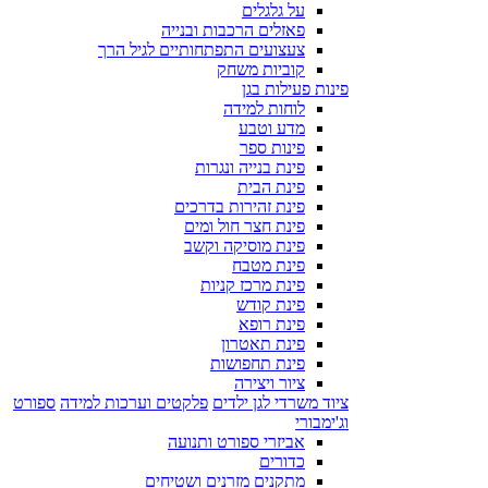
על גלגלים
פאזלים הרכבות ובנייה
צעצועים התפתחותיים לגיל הרך
קוביות משחק
פינות פעילות בגן
לוחות למידה
מדע וטבע
פינות ספר
פינת בנייה ונגרות
פינת הבית
פינת זהירות בדרכים
פינת חצר חול ומים
פינת מוסיקה וקשב
פינת מטבח
פינת מרכז קניות
פינת קודש
פינת רופא
פינת תאטרון
פינת תחפושות
ציור ויצירה
ציוד משרדי לגן ילדים
פלקטים וערכות למידה
ספורט
וג'ימבורי
אביזרי ספורט ותנועה
כדורים
מתקנים מזרנים ושטיחים