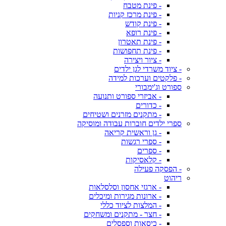
- פינת מטבח
- פינת מרכז קניות
- פינת קודש
- פינת רופא
- פינת תאטרון
- פינת תחפושות
- ציור ויצירה
- ציוד משרדי לגן ילדים
- פלקטים וערכות למידה
ספורט וג'ימבורי
- אביזרי ספורט ותנועה
- כדורים
- מתקנים מזרנים ושטיחים
ספרי ילדים חוברות עבודה ומוסיקה
- גן וראשית קריאה
- ספרי רגשות
- ספרים
- קלאסיקות
- הפסקה פעילה
ריהוט
- ארגזי אחסון וסלסלאות
- ארונות מגירות ומיכלים
- המלצות לציוד כללי
- חצר - מתקנים ומשחקים
- כיסאות וספסלים