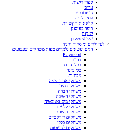
ספרי רגשות
עו"ס
פיזיותרפיה
פסיכולוגיה
קלינאות תקשורת
ריפוי בעיסוק
שיקום
שלי זאנטקרן
לגני ילדים ומוסדות חינוך
חגים ונושאים נלמדים
מפות
משחקים וצעצועים
Playmobil
בובות
בעלי חיים
כלי נגינה
מכוניות
משחקי אסטרטגיה
משחקי דמיון
משחקי חברה
משחקי חשיבה
משחקי מים ואמבטיה
משחקי קלפים
משחקי רגשות
משחקים דידקטיים
משחקים כללי
משחקים לפעוטות