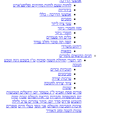
אמצעי הדרכה
לוחות שעם לוחות מחיקים ופליפצ'ארט
בידוריות
אמצעי הדרכה - כללי
מסכים
עטי ציון לייזר
מזון וחומרי ניקוי
חומרי ניקוי
כלים חד פעמיים
קפה תה סוכר וחלב עמיד
ריהוט משרדי
כסאות
חגים ונושאים נלמדים
חגי תשרי
תחילת השנה
סוכות
ט"ו בשבט גינה וטבע
חנוכה
חנוכיות וכדים
סביבונים
ערכות יצירה
ציוד יצירה לחנוכה
שונות
פורים
פסח ואביב
ל"ג בעומר יום ירושלים ושבועות
יום המשפחה וחברות
בריאת העולם
שבת
ימות
השבוע
פרדס
סדר יום: בוקר צהרים ערב ולילה
איכות הסביבה והעולם
אני וגופי
בעלי חיים
סופרים
עונות השנה ומזג האוויר