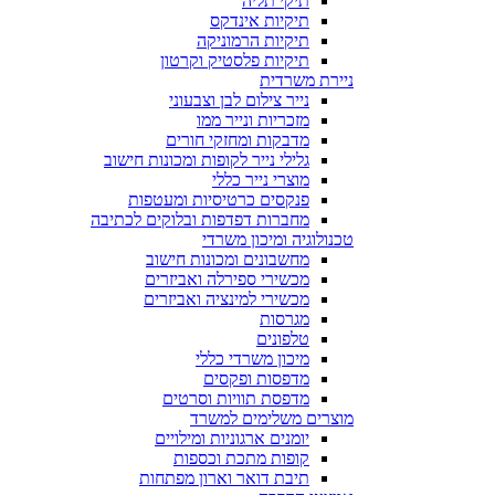
תיקי תליה
תיקיות אינדקס
תיקיות הרמוניקה
תיקיות פלסטיק וקרטון
ניירת משרדית
נייר צילום לבן וצבעוני
מזכריות ונייר ממו
מדבקות ומחזקי חורים
גלילי נייר לקופות ומכונות חישוב
מוצרי נייר כללי
פנקסים כרטיסיות ומעטפות
מחברות דפדפות ובלוקים לכתיבה
טכנולוגיה ומיכון משרדי
מחשבונים ומכונות חישוב
מכשירי ספירלה ואביזרים
מכשירי למינציה ואביזרים
מגרסות
טלפונים
מיכון משרדי כללי
מדפסות ופקסים
מדפסת תוויות וסרטים
מוצרים משלימים למשרד
יומנים ארגוניות ומילויים
קופות מתכת וכספות
תיבת דואר וארון מפתחות