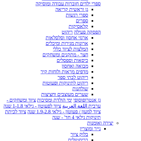
ספרי ילדים חוברות עבודה ומוסיקה
גן וראשית קריאה
ספרי רגשות
ספרים
קלאסיקות
הפסקה פעילה
ריהוט
ארגזי אחסון וסלסלאות
ארונות מגירות ומיכלים
המלצות לציוד כללי
חצר - מתקנים ומשחקים
כיסאות וספסלים
מבואה ואחסון
מדפים מראות ולוחות קיר
ריהוט לבתי ספר
ריהוט לתינוקות ופעוטות
שולחנות
שערים מעוצבים וחציצות
גן אנטרופוסופי
ימי הולדת ומסיבות
ציוד ומשחקים -
ערבית اللغة العربية
ציוד לפעוטון - גילאי 1-1.8 שנה
ציוד למעון / פעוטון - גילאי 1.9-2.8 שנה
ציוד לכיתת
תינוקות גילאי 4 חד' - שנה
יצירה ואומנות
נייר ומוצריו
בלוק ציור
בריסטולים