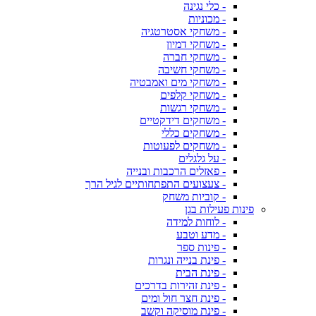
- כלי נגינה
- מכוניות
- משחקי אסטרטגיה
- משחקי דמיון
- משחקי חברה
- משחקי חשיבה
- משחקי מים ואמבטיה
- משחקי קלפים
- משחקי רגשות
- משחקים דידקטיים
- משחקים כללי
- משחקים לפעוטות
- על גלגלים
- פאזלים הרכבות ובנייה
- צעצועים התפתחותיים לגיל הרך
- קוביות משחק
פינות פעילות בגן
- לוחות למידה
- מדע וטבע
- פינות ספר
- פינת בנייה ונגרות
- פינת הבית
- פינת זהירות בדרכים
- פינת חצר חול ומים
- פינת מוסיקה וקשב