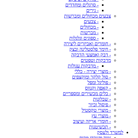
- סרגלים ומחדדים
- גירים
צבעים מכחולים ומברשות
- צבעים
- מכחולים
- מברשות
- ספוגים וגלגלות
- חומרים ואביזרים ליצירה
- חימר פלסטלינה ובצק
- דבק ואמצעי הדבקה
מדבקות וטפטים
- מדבקות עגולות
- מוצרי יצירה - כללי
- סול קלקר ומוקצפים
- פוליגל ומפל
- קאפה וקנווס
- כלים מכשירים ומספריים
- שבלונות
- פיסול וכיור
- מוצרי טקסטיל
- מוצרי עץ
- חומרי אריזה ועיצוב
- תכשיטנות
למשרד ולעסק
ציוד משרדי מקיף