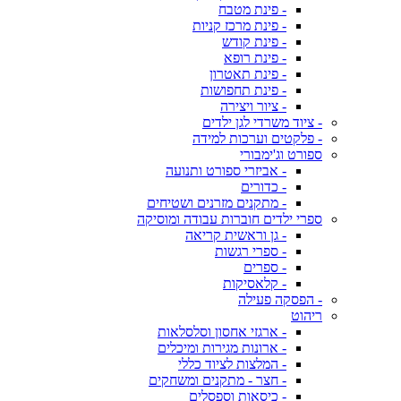
- פינת מטבח
- פינת מרכז קניות
- פינת קודש
- פינת רופא
- פינת תאטרון
- פינת תחפושות
- ציור ויצירה
- ציוד משרדי לגן ילדים
- פלקטים וערכות למידה
ספורט וג'ימבורי
- אביזרי ספורט ותנועה
- כדורים
- מתקנים מזרנים ושטיחים
ספרי ילדים חוברות עבודה ומוסיקה
- גן וראשית קריאה
- ספרי רגשות
- ספרים
- קלאסיקות
- הפסקה פעילה
ריהוט
- ארגזי אחסון וסלסלאות
- ארונות מגירות ומיכלים
- המלצות לציוד כללי
- חצר - מתקנים ומשחקים
- כיסאות וספסלים