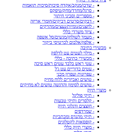
- שדכן/מנקב/אקדח סיכות/סיכות תואמות
- סרגל/מחדד/מחק/טיפקס
- מספריים וסכיני חיתוך
- דבקים/סרטים דביקים/חומרי אריזה
- לחצנים/גומיות/נעצים/מהדקים
- ציוד משרדי כללי
- מעמד לשולחן/מגשים/סל אשפה
- אלפון/אלבום לכרטיסי ביקור
מכשירי כתיבה
- מילוי לעטים עט לדלפק
- מכשירי כתיבה - כללי
- עטי ראש בלבד עטים ראש סיכה
- עטים כדוריים עט ג'ל
- עפרונות ועפרון מכני
- טושים ואביזרים ללוח מחיק
- טושים לסימון והדגשה טושים לא מחיקים
מוצרי תיוק
- תיקי פוליגל
- קלסרים ותיקי טבעות
- חוצצים ודגלוני תיוק
- שמרדפים
- תיקי מהנדס ומכתביות
- קופסאות לקטלוגים
- מוצרי תיוק כללי