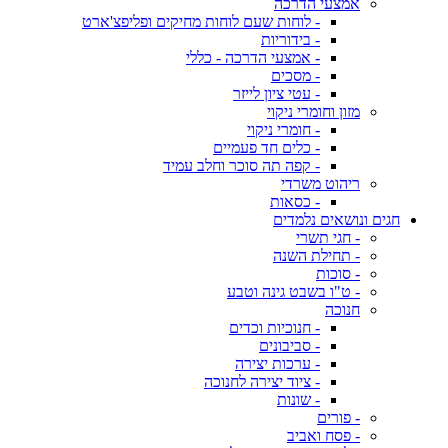
אמצעי הדרכה
- לוחות שעם לוחות מחיקים ופליפצ'ארט
- בידוריות
- אמצעי הדרכה - כללי
- מסכים
- עטי ציון לייזר
מזון וחומרי ניקוי
- חומרי ניקוי
- כלים חד פעמיים
- קפה תה סוכר וחלב עמיד
ריהוט משרדי
- כסאות
חגים ונושאים נלמדים
- חגי תשרי
- תחילת השנה
- סוכות
- ט"ו בשבט גינה וטבע
חנוכה
- חנוכיות וכדים
- סביבונים
- ערכות יצירה
- ציוד יצירה לחנוכה
- שונות
- פורים
- פסח ואביב