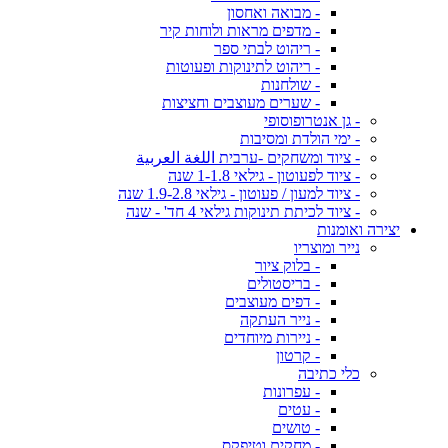
- מבואה ואחסון
- מדפים מראות ולוחות קיר
- ריהוט לבתי ספר
- ריהוט לתינוקות ופעוטות
- שולחנות
- שערים מעוצבים וחציצות
- גן אנטרופוסופי
- ימי הולדת ומסיבות
- ציוד ומשחקים -ערבית اللغة العربية
- ציוד לפעוטון - גילאי 1-1.8 שנה
- ציוד למעון / פעוטון - גילאי 1.9-2.8 שנה
- ציוד לכיתת תינוקות גילאי 4 חד' - שנה
יצירה ואומנות
נייר ומוצריו
- בלוק ציור
- בריסטולים
- דפים מעוצבים
- נייר העתקה
- ניירות מיוחדים
- קרטון
כלי כתיבה
- עפרונות
- עטים
- טושים
- מחקים וטיפקס