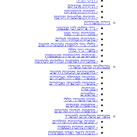
- תיקי תליה
- תיקיות אינדקס
- תיקיות הרמוניקה
- תיקיות פלסטיק וקרטון
ניירת משרדית
- נייר צילום לבן וצבעוני
- מזכריות ונייר ממו
- מדבקות ומחזקי חורים
- גלילי נייר לקופות ומכונות חישוב
- מוצרי נייר כללי
- פנקסים כרטיסיות ומעטפות
- מחברות דפדפות ובלוקים לכתיבה
טכנולוגיה ומיכון משרדי
- מחשבונים ומכונות חישוב
- מכשירי ספירלה ואביזרים
- מכשירי למינציה ואביזרים
- מגרסות
- טלפונים
- מיכון משרדי כללי
- מדפסות ופקסים
- מדפסת תוויות וסרטים
מוצרים משלימים למשרד
- יומנים ארגוניות ומילויים
- קופות מתכת וכספות
- תיבת דואר וארון מפתחות