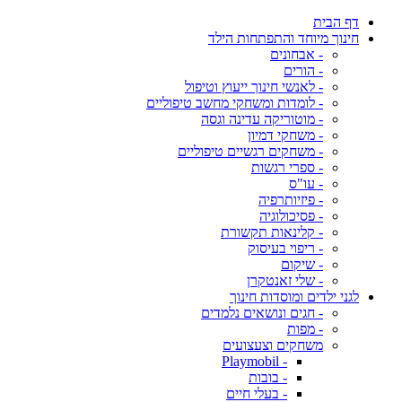
דף הבית
חינוך מיוחד והתפתחות הילד
- אבחונים
- הורים
- לאנשי חינוך ייעוץ וטיפול
- לומדות ומשחקי מחשב טיפוליים
- מוטוריקה עדינה וגסה
- משחקי דמיון
- משחקים רגשיים טיפוליים
- ספרי רגשות
- עו"ס
- פיזיותרפיה
- פסיכולוגיה
- קלינאות תקשורת
- ריפוי בעיסוק
- שיקום
- שלי זאנטקרן
לגני ילדים ומוסדות חינוך
- חגים ונושאים נלמדים
- מפות
משחקים וצעצועים
- Playmobil
- בובות
- בעלי חיים