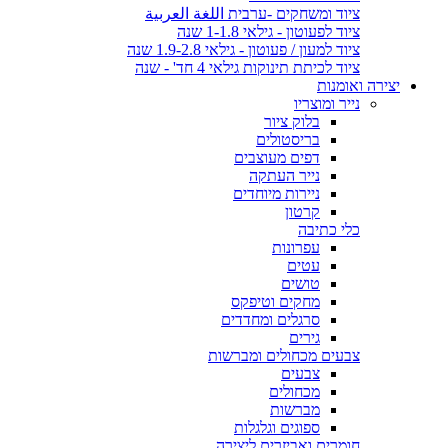
ציוד ומשחקים -ערבית اللغة العربية
ציוד לפעוטון - גילאי 1-1.8 שנה
ציוד למעון / פעוטון - גילאי 1.9-2.8 שנה
ציוד לכיתת תינוקות גילאי 4 חד' - שנה
יצירה ואומנות
נייר ומוצריו
בלוק ציור
בריסטולים
דפים מעוצבים
נייר העתקה
ניירות מיוחדים
קרטון
כלי כתיבה
עפרונות
עטים
טושים
מחקים וטיפקס
סרגלים ומחדדים
גירים
צבעים מכחולים ומברשות
צבעים
מכחולים
מברשות
ספוגים וגלגלות
חומרים ואביזרים ליצירה