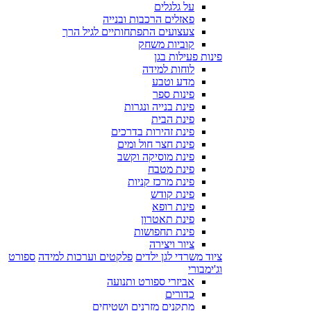
על גלגלים
פאזלים הרכבות ובנייה
צעצועים התפתחותיים לגיל הרך
קוביות משחק
פינות פעילות בגן
לוחות למידה
מדע וטבע
פינות ספר
פינת בנייה ונגרות
פינת הבית
פינת זהירות בדרכים
פינת חצר חול ומים
פינת מוסיקה וקשב
פינת מטבח
פינת מרכז קניות
פינת קודש
פינת רופא
פינת תאטרון
פינת תחפושות
ציור ויצירה
ציוד משרדי לגן ילדים
פלקטים וערכות למידה
ספורט
וג'ימבורי
אביזרי ספורט ותנועה
כדורים
מתקנים מזרנים ושטיחים