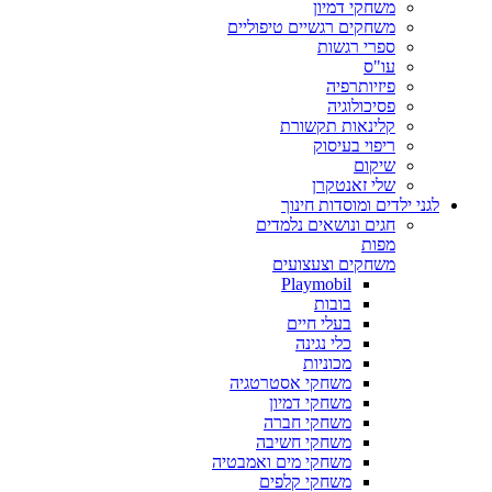
משחקי דמיון
משחקים רגשיים טיפוליים
ספרי רגשות
עו"ס
פיזיותרפיה
פסיכולוגיה
קלינאות תקשורת
ריפוי בעיסוק
שיקום
שלי זאנטקרן
לגני ילדים ומוסדות חינוך
חגים ונושאים נלמדים
מפות
משחקים וצעצועים
Playmobil
בובות
בעלי חיים
כלי נגינה
מכוניות
משחקי אסטרטגיה
משחקי דמיון
משחקי חברה
משחקי חשיבה
משחקי מים ואמבטיה
משחקי קלפים