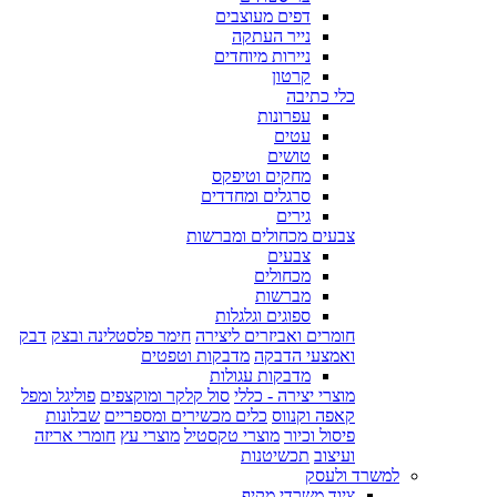
דפים מעוצבים
נייר העתקה
ניירות מיוחדים
קרטון
כלי כתיבה
עפרונות
עטים
טושים
מחקים וטיפקס
סרגלים ומחדדים
גירים
צבעים מכחולים ומברשות
צבעים
מכחולים
מברשות
ספוגים וגלגלות
חומרים ואביזרים ליצירה
חימר פלסטלינה ובצק
דבק
ואמצעי הדבקה
מדבקות וטפטים
מדבקות עגולות
מוצרי יצירה - כללי
סול קלקר ומוקצפים
פוליגל ומפל
קאפה וקנווס
כלים מכשירים ומספריים
שבלונות
פיסול וכיור
מוצרי טקסטיל
מוצרי עץ
חומרי אריזה
ועיצוב
תכשיטנות
למשרד ולעסק
ציוד משרדי מקיף