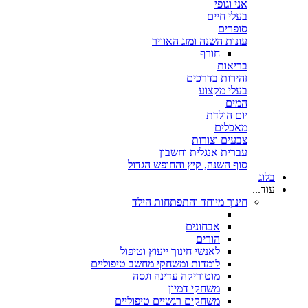
אני וגופי
בעלי חיים
סופרים
עונות השנה ומזג האוויר
חורף
בריאות
זהירות בדרכים
בעלי מקצוע
המים
יום הולדת
מאכלים
צבעים וצורות
עברית אנגלית וחשבון
סוף השנה, קיץ והחופש הגדול
בלוג
עוד...
חינוך מיוחד והתפתחות הילד
אבחונים
הורים
לאנשי חינוך ייעוץ וטיפול
לומדות ומשחקי מחשב טיפוליים
מוטוריקה עדינה וגסה
משחקי דמיון
משחקים רגשיים טיפוליים