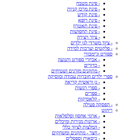
- פינת מטבח
- פינת מרכז קניות
- פינת קודש
- פינת רופא
- פינת תאטרון
- פינת תחפושות
- ציור ויצירה
- ציוד משרדי לגן ילדים
- פלקטים וערכות למידה
ספורט וג'ימבורי
- אביזרי ספורט ותנועה
- כדורים
- מתקנים מזרנים ושטיחים
ספרי ילדים חוברות עבודה ומוסיקה
- גן וראשית קריאה
- ספרי רגשות
- ספרים
- קלאסיקות
- הפסקה פעילה
ריהוט
- ארגזי אחסון וסלסלאות
- ארונות מגירות ומיכלים
- המלצות לציוד כללי
- חצר - מתקנים ומשחקים
- כיסאות וספסלים