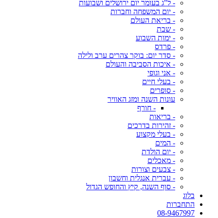
- ל"ג בעומר יום ירושלים ושבועות
- יום המשפחה וחברות
- בריאת העולם
- שבת
- ימות השבוע
- פרדס
- סדר יום: בוקר צהרים ערב ולילה
- איכות הסביבה והעולם
- אני וגופי
- בעלי חיים
- סופרים
עונות השנה ומזג האוויר
- חורף
- בריאות
- זהירות בדרכים
- בעלי מקצוע
- המים
- יום הולדת
- מאכלים
- צבעים וצורות
- עברית אנגלית וחשבון
- סוף השנה, קיץ והחופש הגדול
בלוג
התחברות
08-9467997