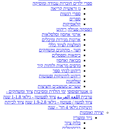
ספרי ילדים חוברות עבודה ומוסיקה
גן וראשית קריאה
ספרי רגשות
ספרים
קלאסיקות
הפסקה פעילה
ריהוט
ארגזי אחסון וסלסלאות
ארונות מגירות ומיכלים
המלצות לציוד כללי
חצר - מתקנים ומשחקים
כיסאות וספסלים
מבואה ואחסון
מדפים מראות ולוחות קיר
ריהוט לבתי ספר
ריהוט לתינוקות ופעוטות
שולחנות
שערים מעוצבים וחציצות
גן אנטרופוסופי
ימי הולדת ומסיבות
ציוד ומשחקים -
ערבית اللغة العربية
ציוד לפעוטון - גילאי 1-1.8 שנה
ציוד למעון / פעוטון - גילאי 1.9-2.8 שנה
ציוד לכיתת
תינוקות גילאי 4 חד' - שנה
יצירה ואומנות
נייר ומוצריו
בלוק ציור
בריסטולים