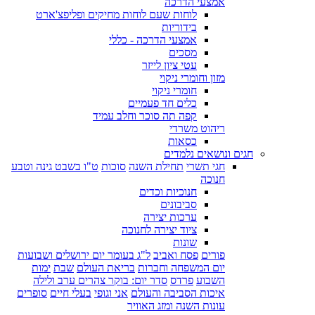
אמצעי הדרכה
לוחות שעם לוחות מחיקים ופליפצ'ארט
בידוריות
אמצעי הדרכה - כללי
מסכים
עטי ציון לייזר
מזון וחומרי ניקוי
חומרי ניקוי
כלים חד פעמיים
קפה תה סוכר וחלב עמיד
ריהוט משרדי
כסאות
חגים ונושאים נלמדים
חגי תשרי
תחילת השנה
סוכות
ט"ו בשבט גינה וטבע
חנוכה
חנוכיות וכדים
סביבונים
ערכות יצירה
ציוד יצירה לחנוכה
שונות
פורים
פסח ואביב
ל"ג בעומר יום ירושלים ושבועות
יום המשפחה וחברות
בריאת העולם
שבת
ימות
השבוע
פרדס
סדר יום: בוקר צהרים ערב ולילה
איכות הסביבה והעולם
אני וגופי
בעלי חיים
סופרים
עונות השנה ומזג האוויר