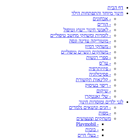
דף הבית
חינוך מיוחד והתפתחות הילד
- אבחונים
- הורים
- לאנשי חינוך ייעוץ וטיפול
- לומדות ומשחקי מחשב טיפוליים
- מוטוריקה עדינה וגסה
- משחקי דמיון
- משחקים רגשיים טיפוליים
- ספרי רגשות
- עו"ס
- פיזיותרפיה
- פסיכולוגיה
- קלינאות תקשורת
- ריפוי בעיסוק
- שיקום
- שלי זאנטקרן
לגני ילדים ומוסדות חינוך
- חגים ונושאים נלמדים
- מפות
משחקים וצעצועים
- Playmobil
- בובות
- בעלי חיים