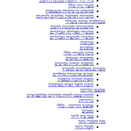
גלילי נייר לקופות ומכונות חישוב
מוצרי נייר כללי
פנקסים כרטיסיות ומעטפות
מחברות דפדפות ובלוקים לכתיבה
טכנולוגיה ומיכון משרדי
מחשבונים ומכונות חישוב
מכשירי ספירלה ואביזרים
מכשירי למינציה ואביזרים
מגרסות
טלפונים
מיכון משרדי כללי
מדפסות ופקסים
מדפסת תוויות וסרטים
מוצרים משלימים למשרד
יומנים ארגוניות ומילויים
קופות מתכת וכספות
תיבת דואר וארון מפתחות
אמצעי הדרכה
לוחות שעם לוחות מחיקים ופליפצ'ארט
בידוריות
אמצעי הדרכה - כללי
מסכים
עטי ציון לייזר
מזון וחומרי ניקוי
חומרי ניקוי