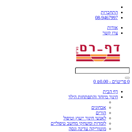
התחברות
08-9467997
אודות
צרו קשר
0 פריט\ים - ₪0.00
0
דף הבית
חינוך מיוחד והתפתחות הילד
אבחונים
הורים
לאנשי חינוך ייעוץ וטיפול
לומדות ומשחקי מחשב טיפוליים
מוטוריקה עדינה וגסה