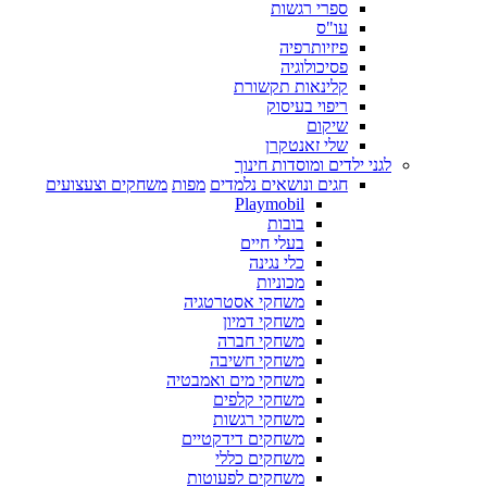
ספרי רגשות
עו"ס
פיזיותרפיה
פסיכולוגיה
קלינאות תקשורת
ריפוי בעיסוק
שיקום
שלי זאנטקרן
לגני ילדים ומוסדות חינוך
חגים ונושאים נלמדים
מפות
משחקים וצעצועים
Playmobil
בובות
בעלי חיים
כלי נגינה
מכוניות
משחקי אסטרטגיה
משחקי דמיון
משחקי חברה
משחקי חשיבה
משחקי מים ואמבטיה
משחקי קלפים
משחקי רגשות
משחקים דידקטיים
משחקים כללי
משחקים לפעוטות