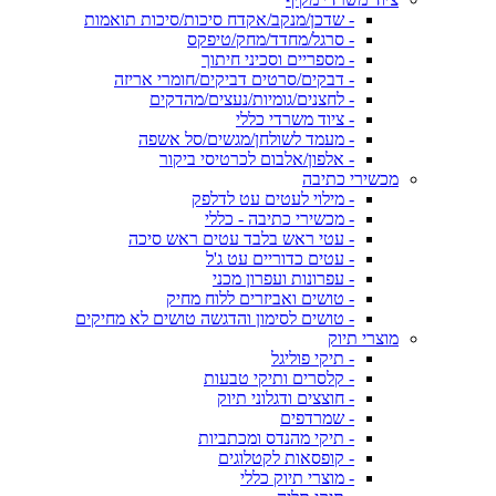
- שדכן/מנקב/אקדח סיכות/סיכות תואמות
- סרגל/מחדד/מחק/טיפקס
- מספריים וסכיני חיתוך
- דבקים/סרטים דביקים/חומרי אריזה
- לחצנים/גומיות/נעצים/מהדקים
- ציוד משרדי כללי
- מעמד לשולחן/מגשים/סל אשפה
- אלפון/אלבום לכרטיסי ביקור
מכשירי כתיבה
- מילוי לעטים עט לדלפק
- מכשירי כתיבה - כללי
- עטי ראש בלבד עטים ראש סיכה
- עטים כדוריים עט ג'ל
- עפרונות ועפרון מכני
- טושים ואביזרים ללוח מחיק
- טושים לסימון והדגשה טושים לא מחיקים
מוצרי תיוק
- תיקי פוליגל
- קלסרים ותיקי טבעות
- חוצצים ודגלוני תיוק
- שמרדפים
- תיקי מהנדס ומכתביות
- קופסאות לקטלוגים
- מוצרי תיוק כללי