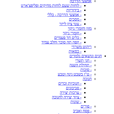
אמצעי הדרכה
- לוחות שעם לוחות מחיקים ופליפצ'ארט
- בידוריות
- אמצעי הדרכה - כללי
- מסכים
- עטי ציון לייזר
מזון וחומרי ניקוי
- חומרי ניקוי
- כלים חד פעמיים
- קפה תה סוכר וחלב עמיד
ריהוט משרדי
- כסאות
חגים ונושאים נלמדים
- חגי תשרי
- תחילת השנה
- סוכות
- ט"ו בשבט גינה וטבע
חנוכה
- חנוכיות וכדים
- סביבונים
- ערכות יצירה
- ציוד יצירה לחנוכה
- שונות
- פורים
- פסח ואביב