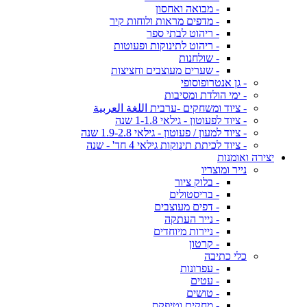
- מבואה ואחסון
- מדפים מראות ולוחות קיר
- ריהוט לבתי ספר
- ריהוט לתינוקות ופעוטות
- שולחנות
- שערים מעוצבים וחציצות
- גן אנטרופוסופי
- ימי הולדת ומסיבות
- ציוד ומשחקים -ערבית اللغة العربية
- ציוד לפעוטון - גילאי 1-1.8 שנה
- ציוד למעון / פעוטון - גילאי 1.9-2.8 שנה
- ציוד לכיתת תינוקות גילאי 4 חד' - שנה
יצירה ואומנות
נייר ומוצריו
- בלוק ציור
- בריסטולים
- דפים מעוצבים
- נייר העתקה
- ניירות מיוחדים
- קרטון
כלי כתיבה
- עפרונות
- עטים
- טושים
- מחקים וטיפקס