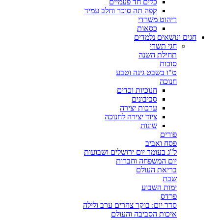
כלים חד פעמיים
קפה תה סוכר וחלב עמיד
ריהוט משרדי
כסאות
חגים ונושאים נלמדים
חגי תשרי
תחילת השנה
סוכות
ט"ו בשבט גינה וטבע
חנוכה
חנוכיות וכדים
סביבונים
ערכות יצירה
ציוד יצירה לחנוכה
שונות
פורים
פסח ואביב
ל"ג בעומר יום ירושלים ושבועות
יום המשפחה וחברות
בריאת העולם
שבת
ימות השבוע
פרדס
סדר יום: בוקר צהרים ערב ולילה
איכות הסביבה והעולם