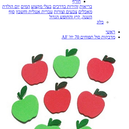
חורף
בריאות
זהירות בדרכים
בעלי מקצוע
המים
יום הולדת
מאכלים
צבעים וצורות
עברית אנגלית וחשבון
סוף
השנה, קיץ והחופש הגדול
בלוג
ראשי
מדבקות סול תפוחים 70 יח' AF