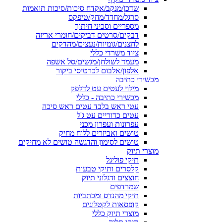
שדכן/מנקב/אקדח סיכות/סיכות תואמות
סרגל/מחדד/מחק/טיפקס
מספריים וסכיני חיתוך
דבקים/סרטים דביקים/חומרי אריזה
לחצנים/גומיות/נעצים/מהדקים
ציוד משרדי כללי
מעמד לשולחן/מגשים/סל אשפה
אלפון/אלבום לכרטיסי ביקור
מכשירי כתיבה
מילוי לעטים עט לדלפק
מכשירי כתיבה - כללי
עטי ראש בלבד עטים ראש סיכה
עטים כדוריים עט ג'ל
עפרונות ועפרון מכני
טושים ואביזרים ללוח מחיק
טושים לסימון והדגשה טושים לא מחיקים
מוצרי תיוק
תיקי פוליגל
קלסרים ותיקי טבעות
חוצצים ודגלוני תיוק
שמרדפים
תיקי מהנדס ומכתביות
קופסאות לקטלוגים
מוצרי תיוק כללי