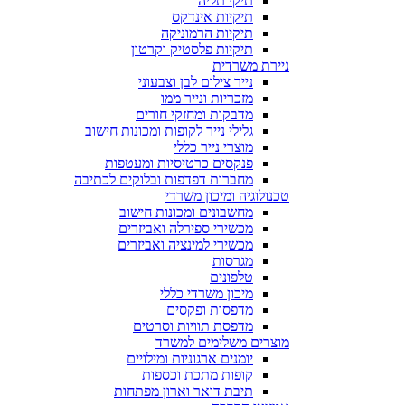
תיקי תליה
תיקיות אינדקס
תיקיות הרמוניקה
תיקיות פלסטיק וקרטון
ניירת משרדית
נייר צילום לבן וצבעוני
מזכריות ונייר ממו
מדבקות ומחזקי חורים
גלילי נייר לקופות ומכונות חישוב
מוצרי נייר כללי
פנקסים כרטיסיות ומעטפות
מחברות דפדפות ובלוקים לכתיבה
טכנולוגיה ומיכון משרדי
מחשבונים ומכונות חישוב
מכשירי ספירלה ואביזרים
מכשירי למינציה ואביזרים
מגרסות
טלפונים
מיכון משרדי כללי
מדפסות ופקסים
מדפסת תוויות וסרטים
מוצרים משלימים למשרד
יומנים ארגוניות ומילויים
קופות מתכת וכספות
תיבת דואר וארון מפתחות