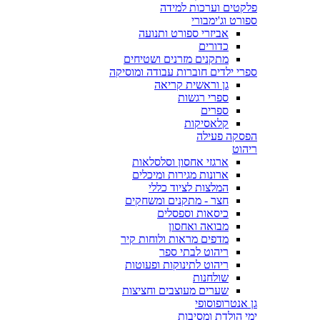
פלקטים וערכות למידה
ספורט וג'ימבורי
אביזרי ספורט ותנועה
כדורים
מתקנים מזרנים ושטיחים
ספרי ילדים חוברות עבודה ומוסיקה
גן וראשית קריאה
ספרי רגשות
ספרים
קלאסיקות
הפסקה פעילה
ריהוט
ארגזי אחסון וסלסלאות
ארונות מגירות ומיכלים
המלצות לציוד כללי
חצר - מתקנים ומשחקים
כיסאות וספסלים
מבואה ואחסון
מדפים מראות ולוחות קיר
ריהוט לבתי ספר
ריהוט לתינוקות ופעוטות
שולחנות
שערים מעוצבים וחציצות
גן אנטרופוסופי
ימי הולדת ומסיבות