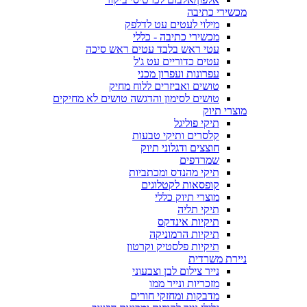
מכשירי כתיבה
מילוי לעטים עט לדלפק
מכשירי כתיבה - כללי
עטי ראש בלבד עטים ראש סיכה
עטים כדוריים עט ג'ל
עפרונות ועפרון מכני
טושים ואביזרים ללוח מחיק
טושים לסימון והדגשה טושים לא מחיקים
מוצרי תיוק
תיקי פוליגל
קלסרים ותיקי טבעות
חוצצים ודגלוני תיוק
שמרדפים
תיקי מהנדס ומכתביות
קופסאות לקטלוגים
מוצרי תיוק כללי
תיקי תליה
תיקיות אינדקס
תיקיות הרמוניקה
תיקיות פלסטיק וקרטון
ניירת משרדית
נייר צילום לבן וצבעוני
מזכריות ונייר ממו
מדבקות ומחזקי חורים