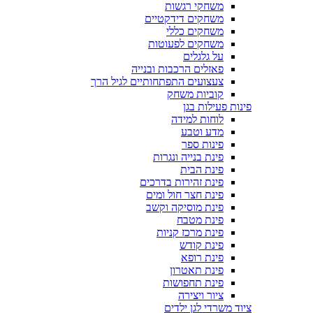
משחקי רגשות
משחקים דידקטיים
משחקים כללי
משחקים לפעוטות
על גלגלים
פאזלים הרכבות ובנייה
צעצועים התפתחותיים לגיל הרך
קוביות משחק
פינות פעילות בגן
לוחות למידה
מדע וטבע
פינות ספר
פינת בנייה ונגרות
פינת הבית
פינת זהירות בדרכים
פינת חצר חול ומים
פינת מוסיקה וקשב
פינת מטבח
פינת מרכז קניות
פינת קודש
פינת רופא
פינת תאטרון
פינת תחפושות
ציור ויצירה
ציוד משרדי לגן ילדים