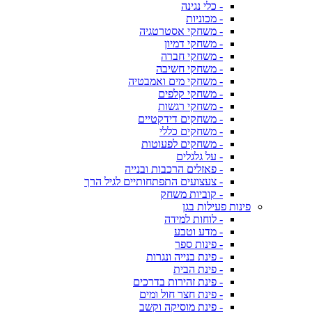
- כלי נגינה
- מכוניות
- משחקי אסטרטגיה
- משחקי דמיון
- משחקי חברה
- משחקי חשיבה
- משחקי מים ואמבטיה
- משחקי קלפים
- משחקי רגשות
- משחקים דידקטיים
- משחקים כללי
- משחקים לפעוטות
- על גלגלים
- פאזלים הרכבות ובנייה
- צעצועים התפתחותיים לגיל הרך
- קוביות משחק
פינות פעילות בגן
- לוחות למידה
- מדע וטבע
- פינות ספר
- פינת בנייה ונגרות
- פינת הבית
- פינת זהירות בדרכים
- פינת חצר חול ומים
- פינת מוסיקה וקשב