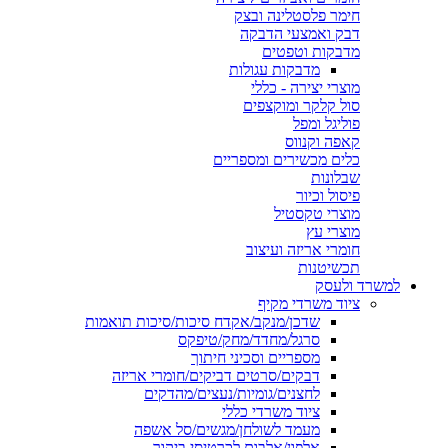
חימר פלסטלינה ובצק
דבק ואמצעי הדבקה
מדבקות וטפטים
מדבקות עגולות
מוצרי יצירה - כללי
סול קלקר ומוקצפים
פוליגל ומפל
קאפה וקנווס
כלים מכשירים ומספריים
שבלונות
פיסול וכיור
מוצרי טקסטיל
מוצרי עץ
חומרי אריזה ועיצוב
תכשיטנות
למשרד ולעסק
ציוד משרדי מקיף
שדכן/מנקב/אקדח סיכות/סיכות תואמות
סרגל/מחדד/מחק/טיפקס
מספריים וסכיני חיתוך
דבקים/סרטים דביקים/חומרי אריזה
לחצנים/גומיות/נעצים/מהדקים
ציוד משרדי כללי
מעמד לשולחן/מגשים/סל אשפה
אלפון/אלבום לכרטיסי ביקור