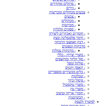
- סרגלים ומחדדים
- גירים
צבעים מכחולים ומברשות
- צבעים
- מכחולים
- מברשות
- ספוגים וגלגלות
- חומרים ואביזרים ליצירה
- חימר פלסטלינה ובצק
- דבק ואמצעי הדבקה
מדבקות וטפטים
- מדבקות עגולות
- מוצרי יצירה - כללי
- סול קלקר ומוקצפים
- פוליגל ומפל
- קאפה וקנווס
- כלים מכשירים ומספריים
- שבלונות
- פיסול וכיור
- מוצרי טקסטיל
- מוצרי עץ
- חומרי אריזה ועיצוב
- תכשיטנות
למשרד ולעסק
ציוד משרדי מקיף