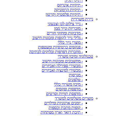
- תיקי תליה
- תיקיות אינדקס
- תיקיות הרמוניקה
- תיקיות פלסטיק וקרטון
ניירת משרדית
- נייר צילום לבן וצבעוני
- מזכריות ונייר ממו
- מדבקות ומחזקי חורים
- גלילי נייר לקופות ומכונות חישוב
- מוצרי נייר כללי
- פנקסים כרטיסיות ומעטפות
- מחברות דפדפות ובלוקים לכתיבה
טכנולוגיה ומיכון משרדי
- מחשבונים ומכונות חישוב
- מכשירי ספירלה ואביזרים
- מכשירי למינציה ואביזרים
- מגרסות
- טלפונים
- מיכון משרדי כללי
- מדפסות ופקסים
- מדפסת תוויות וסרטים
מוצרים משלימים למשרד
- יומנים ארגוניות ומילויים
- קופות מתכת וכספות
- תיבת דואר וארון מפתחות