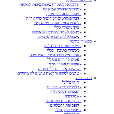
- שדכן/מנקב/אקדח סיכות/סיכות תואמות
- סרגל/מחדד/מחק/טיפקס
- מספריים וסכיני חיתוך
- דבקים/סרטים דביקים/חומרי אריזה
- לחצנים/גומיות/נעצים/מהדקים
- ציוד משרדי כללי
- מעמד לשולחן/מגשים/סל אשפה
- אלפון/אלבום לכרטיסי ביקור
מכשירי כתיבה
- מילוי לעטים עט לדלפק
- מכשירי כתיבה - כללי
- עטי ראש בלבד עטים ראש סיכה
- עטים כדוריים עט ג'ל
- עפרונות ועפרון מכני
- טושים ואביזרים ללוח מחיק
- טושים לסימון והדגשה טושים לא מחיקים
מוצרי תיוק
- תיקי פוליגל
- קלסרים ותיקי טבעות
- חוצצים ודגלוני תיוק
- שמרדפים
- תיקי מהנדס ומכתביות
- קופסאות לקטלוגים
- מוצרי תיוק כללי