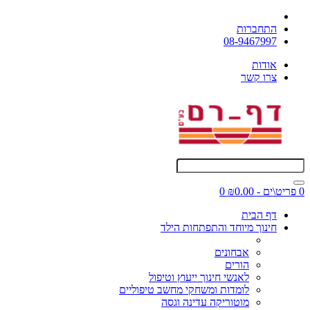
התחברות
08-9467997
אודות
צרו קשר
0 פריט\ים - ₪0.00
0
דף הבית
חינוך מיוחד והתפתחות הילד
אבחונים
הורים
לאנשי חינוך ייעוץ וטיפול
לומדות ומשחקי מחשב טיפוליים
מוטוריקה עדינה וגסה