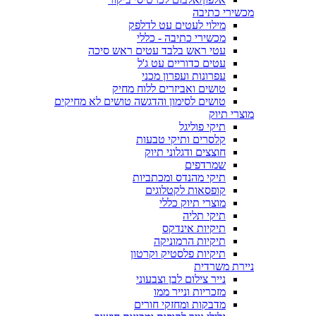
מכשירי כתיבה
מילוי לעטים עט לדלפק
מכשירי כתיבה - כללי
עטי ראש בלבד עטים ראש סיכה
עטים כדוריים עט ג'ל
עפרונות ועפרון מכני
טושים ואביזרים ללוח מחיק
טושים לסימון והדגשה טושים לא מחיקים
מוצרי תיוק
תיקי פוליגל
קלסרים ותיקי טבעות
חוצצים ודגלוני תיוק
שמרדפים
תיקי מהנדס ומכתביות
קופסאות לקטלוגים
מוצרי תיוק כללי
תיקי תליה
תיקיות אינדקס
תיקיות הרמוניקה
תיקיות פלסטיק וקרטון
ניירת משרדית
נייר צילום לבן וצבעוני
מזכריות ונייר ממו
מדבקות ומחזקי חורים