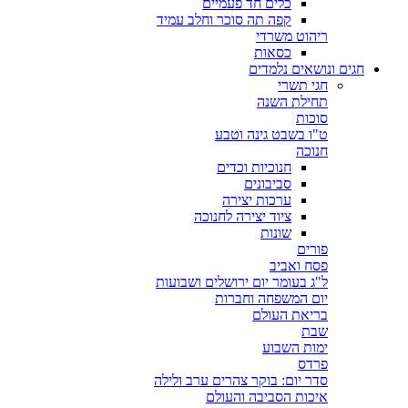
כלים חד פעמיים
קפה תה סוכר וחלב עמיד
ריהוט משרדי
כסאות
חגים ונושאים נלמדים
חגי תשרי
תחילת השנה
סוכות
ט"ו בשבט גינה וטבע
חנוכה
חנוכיות וכדים
סביבונים
ערכות יצירה
ציוד יצירה לחנוכה
שונות
פורים
פסח ואביב
ל"ג בעומר יום ירושלים ושבועות
יום המשפחה וחברות
בריאת העולם
שבת
ימות השבוע
פרדס
סדר יום: בוקר צהרים ערב ולילה
איכות הסביבה והעולם