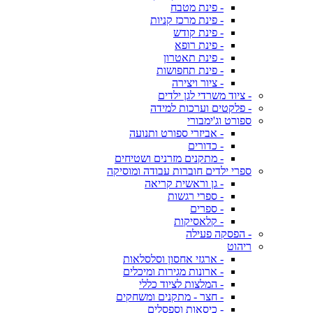
- פינת מטבח
- פינת מרכז קניות
- פינת קודש
- פינת רופא
- פינת תאטרון
- פינת תחפושות
- ציור ויצירה
- ציוד משרדי לגן ילדים
- פלקטים וערכות למידה
ספורט וג'ימבורי
- אביזרי ספורט ותנועה
- כדורים
- מתקנים מזרנים ושטיחים
ספרי ילדים חוברות עבודה ומוסיקה
- גן וראשית קריאה
- ספרי רגשות
- ספרים
- קלאסיקות
- הפסקה פעילה
ריהוט
- ארגזי אחסון וסלסלאות
- ארונות מגירות ומיכלים
- המלצות לציוד כללי
- חצר - מתקנים ומשחקים
- כיסאות וספסלים