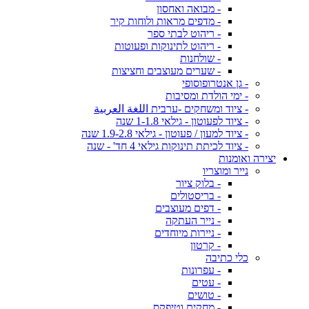
- מבואה ואחסון
- מדפים מראות ולוחות קיר
- ריהוט לבתי ספר
- ריהוט לתינוקות ופעוטות
- שולחנות
- שערים מעוצבים וחציצות
- גן אנטרופוסופי
- ימי הולדת ומסיבות
- ציוד ומשחקים -ערבית اللغة العربية
- ציוד לפעוטון - גילאי 1-1.8 שנה
- ציוד למעון / פעוטון - גילאי 1.9-2.8 שנה
- ציוד לכיתת תינוקות גילאי 4 חד' - שנה
יצירה ואומנות
נייר ומוצריו
- בלוק ציור
- בריסטולים
- דפים מעוצבים
- נייר העתקה
- ניירות מיוחדים
- קרטון
כלי כתיבה
- עפרונות
- עטים
- טושים
- מחקים וטיפקס