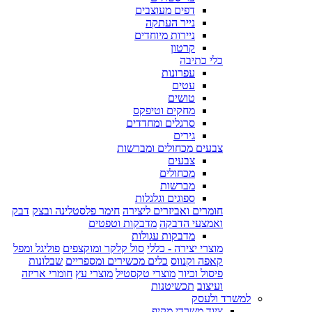
דפים מעוצבים
נייר העתקה
ניירות מיוחדים
קרטון
כלי כתיבה
עפרונות
עטים
טושים
מחקים וטיפקס
סרגלים ומחדדים
גירים
צבעים מכחולים ומברשות
צבעים
מכחולים
מברשות
ספוגים וגלגלות
חומרים ואביזרים ליצירה
חימר פלסטלינה ובצק
דבק
ואמצעי הדבקה
מדבקות וטפטים
מדבקות עגולות
מוצרי יצירה - כללי
סול קלקר ומוקצפים
פוליגל ומפל
קאפה וקנווס
כלים מכשירים ומספריים
שבלונות
פיסול וכיור
מוצרי טקסטיל
מוצרי עץ
חומרי אריזה
ועיצוב
תכשיטנות
למשרד ולעסק
ציוד משרדי מקיף