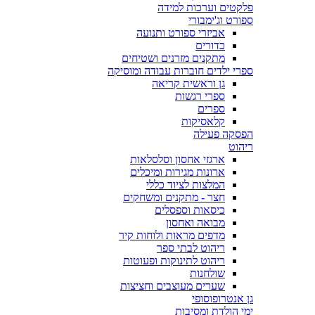
פלקטים וערכות למידה
ספורט וג'ימבורי
אביזרי ספורט ותנועה
כדורים
מתקנים מזרנים ושטיחים
ספרי ילדים חוברות עבודה ומוסיקה
גן וראשית קריאה
ספרי רגשות
ספרים
קלאסיקות
הפסקה פעילה
ריהוט
ארגזי אחסון וסלסלאות
ארונות מגירות ומיכלים
המלצות לציוד כללי
חצר - מתקנים ומשחקים
כיסאות וספסלים
מבואה ואחסון
מדפים מראות ולוחות קיר
ריהוט לבתי ספר
ריהוט לתינוקות ופעוטות
שולחנות
שערים מעוצבים וחציצות
גן אנטרופוסופי
ימי הולדת ומסיבות