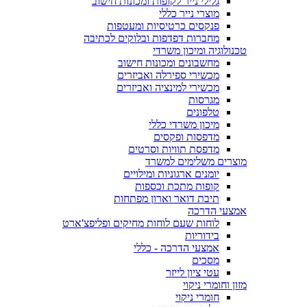
גלילי נייר לקופות ומכונות חישוב
מוצרי נייר כללי
פנקסים כרטיסיות ומעטפות
מחברות דפדפות ובלוקים לכתיבה
טכנולוגיה ומיכון משרדי
מחשבונים ומכונות חישוב
מכשירי ספירלה ואביזרים
מכשירי למינציה ואביזרים
מגרסות
טלפונים
מיכון משרדי כללי
מדפסות ופקסים
מדפסת תוויות וסרטים
מוצרים משלימים למשרד
יומנים ארגוניות ומילויים
קופות מתכת וכספות
תיבת דואר וארון מפתחות
אמצעי הדרכה
לוחות שעם לוחות מחיקים ופליפצ'ארט
בידוריות
אמצעי הדרכה - כללי
מסכים
עטי ציון לייזר
מזון וחומרי ניקוי
חומרי ניקוי