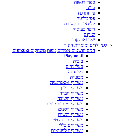
ספרי רגשות
עו"ס
פיזיותרפיה
פסיכולוגיה
קלינאות תקשורת
ריפוי בעיסוק
שיקום
שלי זאנטקרן
לגני ילדים ומוסדות חינוך
חגים ונושאים נלמדים
מפות
משחקים וצעצועים
Playmobil
בובות
בעלי חיים
כלי נגינה
מכוניות
משחקי אסטרטגיה
משחקי דמיון
משחקי חברה
משחקי חשיבה
משחקי מים ואמבטיה
משחקי קלפים
משחקי רגשות
משחקים דידקטיים
משחקים כללי
משחקים לפעוטות