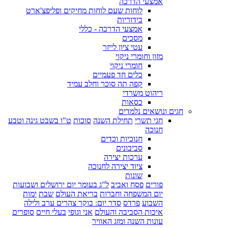
אמצעי הדרכה
לוחות שעם לוחות מחיקים ופליפצ'ארט
בידוריות
אמצעי הדרכה - כללי
מסכים
עטי ציון לייזר
מזון וחומרי ניקוי
חומרי ניקוי
כלים חד פעמיים
קפה תה סוכר וחלב עמיד
ריהוט משרדי
כסאות
חגים ונושאים נלמדים
חגי תשרי
תחילת השנה
סוכות
ט"ו בשבט גינה וטבע
חנוכה
חנוכיות וכדים
סביבונים
ערכות יצירה
ציוד יצירה לחנוכה
שונות
פורים
פסח ואביב
ל"ג בעומר יום ירושלים ושבועות
יום המשפחה וחברות
בריאת העולם
שבת
ימות
השבוע
פרדס
סדר יום: בוקר צהרים ערב ולילה
איכות הסביבה והעולם
אני וגופי
בעלי חיים
סופרים
עונות השנה ומזג האוויר