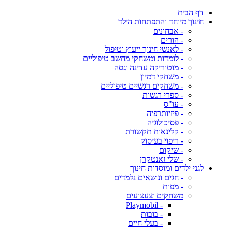
דף הבית
חינוך מיוחד והתפתחות הילד
- אבחונים
- הורים
- לאנשי חינוך ייעוץ וטיפול
- לומדות ומשחקי מחשב טיפוליים
- מוטוריקה עדינה וגסה
- משחקי דמיון
- משחקים רגשיים טיפוליים
- ספרי רגשות
- עו"ס
- פיזיותרפיה
- פסיכולוגיה
- קלינאות תקשורת
- ריפוי בעיסוק
- שיקום
- שלי זאנטקרן
לגני ילדים ומוסדות חינוך
- חגים ונושאים נלמדים
- מפות
משחקים וצעצועים
- Playmobil
- בובות
- בעלי חיים