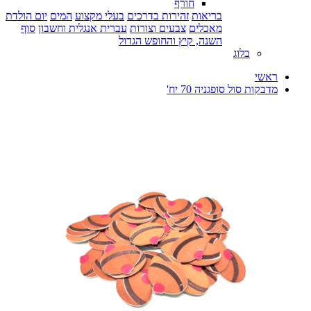
חורף
בריאות
זהירות בדרכים
בעלי מקצוע
המים
יום הולדת
מאכלים
צבעים וצורות
עברית אנגלית וחשבון
סוף
השנה, קיץ והחופש הגדול
בלוג
ראשי
מדבקות סול סופגניה 70 יח'