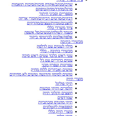
שדכן/מנקב/אקדח סיכות/סיכות תואמות
סרגל/מחדד/מחק/טיפקס
מספריים וסכיני חיתוך
דבקים/סרטים דביקים/חומרי אריזה
לחצנים/גומיות/נעצים/מהדקים
ציוד משרדי כללי
מעמד לשולחן/מגשים/סל אשפה
אלפון/אלבום לכרטיסי ביקור
מכשירי כתיבה
מילוי לעטים עט לדלפק
מכשירי כתיבה - כללי
עטי ראש בלבד עטים ראש סיכה
עטים כדוריים עט ג'ל
עפרונות ועפרון מכני
טושים ואביזרים ללוח מחיק
טושים לסימון והדגשה טושים לא מחיקים
מוצרי תיוק
תיקי פוליגל
קלסרים ותיקי טבעות
חוצצים ודגלוני תיוק
שמרדפים
תיקי מהנדס ומכתביות
קופסאות לקטלוגים
מוצרי תיוק כללי