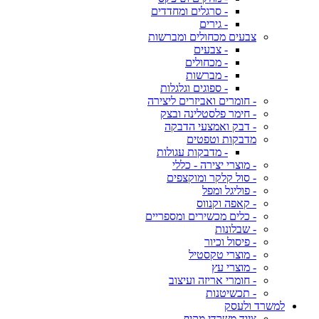
- סרגלים ומחדדים
- גירים
צבעים מכחולים ומברשות
- צבעים
- מכחולים
- מברשות
- ספוגים וגלגלות
- חומרים ואביזרים ליצירה
- חימר פלסטלינה ובצק
- דבק ואמצעי הדבקה
מדבקות וטפטים
- מדבקות עגולות
- מוצרי יצירה - כללי
- סול קלקר ומוקצפים
- פוליגל ומפל
- קאפה וקנווס
- כלים מכשירים ומספריים
- שבלונות
- פיסול וכיור
- מוצרי טקסטיל
- מוצרי עץ
- חומרי אריזה ועיצוב
- תכשיטנות
למשרד ולעסק
ציוד משרדי מקיף