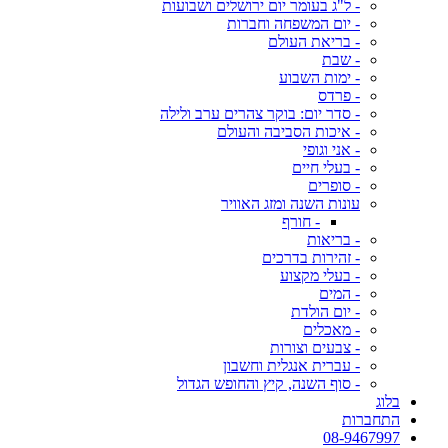
- ל"ג בעומר יום ירושלים ושבועות
- יום המשפחה וחברות
- בריאת העולם
- שבת
- ימות השבוע
- פרדס
- סדר יום: בוקר צהרים ערב ולילה
- איכות הסביבה והעולם
- אני וגופי
- בעלי חיים
- סופרים
עונות השנה ומזג האוויר
- חורף
- בריאות
- זהירות בדרכים
- בעלי מקצוע
- המים
- יום הולדת
- מאכלים
- צבעים וצורות
- עברית אנגלית וחשבון
- סוף השנה, קיץ והחופש הגדול
בלוג
התחברות
08-9467997