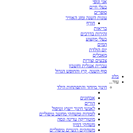
אני וגופי
בעלי חיים
סופרים
עונות השנה ומזג האוויר
חורף
בריאות
זהירות בדרכים
בעלי מקצוע
המים
יום הולדת
מאכלים
צבעים וצורות
עברית אנגלית וחשבון
סוף השנה, קיץ והחופש הגדול
בלוג
עוד...
חינוך מיוחד והתפתחות הילד
אבחונים
הורים
לאנשי חינוך ייעוץ וטיפול
לומדות ומשחקי מחשב טיפוליים
מוטוריקה עדינה וגסה
משחקי דמיון
משחקים רגשיים טיפוליים