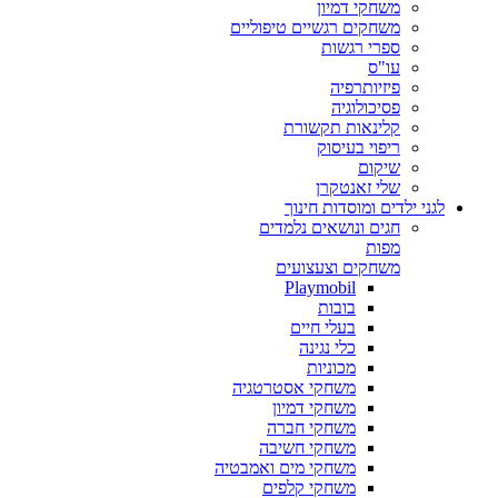
משחקי דמיון
משחקים רגשיים טיפוליים
ספרי רגשות
עו"ס
פיזיותרפיה
פסיכולוגיה
קלינאות תקשורת
ריפוי בעיסוק
שיקום
שלי זאנטקרן
לגני ילדים ומוסדות חינוך
חגים ונושאים נלמדים
מפות
משחקים וצעצועים
Playmobil
בובות
בעלי חיים
כלי נגינה
מכוניות
משחקי אסטרטגיה
משחקי דמיון
משחקי חברה
משחקי חשיבה
משחקי מים ואמבטיה
משחקי קלפים