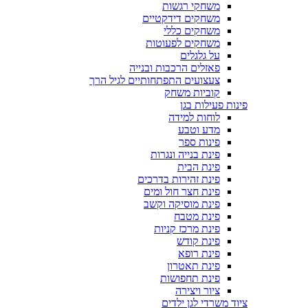
משחקי רגשות
משחקים דידקטיים
משחקים כללי
משחקים לפעוטות
על גלגלים
פאזלים הרכבות ובנייה
צעצועים התפתחותיים לגיל הרך
קוביות משחק
פינות פעילות בגן
לוחות למידה
מדע וטבע
פינות ספר
פינת בנייה ונגרות
פינת הבית
פינת זהירות בדרכים
פינת חצר חול ומים
פינת מוסיקה וקשב
פינת מטבח
פינת מרכז קניות
פינת קודש
פינת רופא
פינת תאטרון
פינת תחפושות
ציור ויצירה
ציוד משרדי לגן ילדים