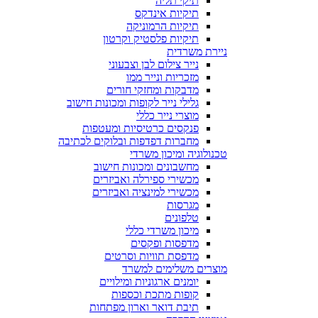
תיקי תליה
תיקיות אינדקס
תיקיות הרמוניקה
תיקיות פלסטיק וקרטון
ניירת משרדית
נייר צילום לבן וצבעוני
מזכריות ונייר ממו
מדבקות ומחזקי חורים
גלילי נייר לקופות ומכונות חישוב
מוצרי נייר כללי
פנקסים כרטיסיות ומעטפות
מחברות דפדפות ובלוקים לכתיבה
טכנולוגיה ומיכון משרדי
מחשבונים ומכונות חישוב
מכשירי ספירלה ואביזרים
מכשירי למינציה ואביזרים
מגרסות
טלפונים
מיכון משרדי כללי
מדפסות ופקסים
מדפסת תוויות וסרטים
מוצרים משלימים למשרד
יומנים ארגוניות ומילויים
קופות מתכת וכספות
תיבת דואר וארון מפתחות