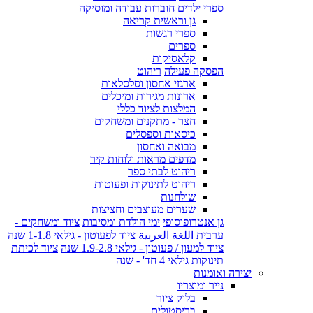
ספרי ילדים חוברות עבודה ומוסיקה
גן וראשית קריאה
ספרי רגשות
ספרים
קלאסיקות
הפסקה פעילה
ריהוט
ארגזי אחסון וסלסלאות
ארונות מגירות ומיכלים
המלצות לציוד כללי
חצר - מתקנים ומשחקים
כיסאות וספסלים
מבואה ואחסון
מדפים מראות ולוחות קיר
ריהוט לבתי ספר
ריהוט לתינוקות ופעוטות
שולחנות
שערים מעוצבים וחציצות
גן אנטרופוסופי
ימי הולדת ומסיבות
ציוד ומשחקים -
ערבית اللغة العربية
ציוד לפעוטון - גילאי 1-1.8 שנה
ציוד למעון / פעוטון - גילאי 1.9-2.8 שנה
ציוד לכיתת
תינוקות גילאי 4 חד' - שנה
יצירה ואומנות
נייר ומוצריו
בלוק ציור
בריסטולים