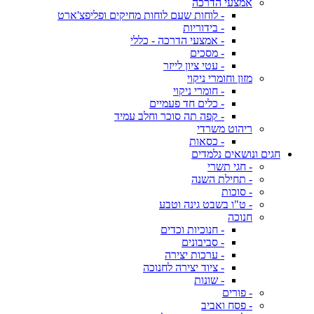
אמצעי הדרכה
- לוחות שעם לוחות מחיקים ופליפצ'ארט
- בידוריות
- אמצעי הדרכה - כללי
- מסכים
- עטי ציון לייזר
מזון וחומרי ניקוי
- חומרי ניקוי
- כלים חד פעמיים
- קפה תה סוכר וחלב עמיד
ריהוט משרדי
- כסאות
חגים ונושאים נלמדים
- חגי תשרי
- תחילת השנה
- סוכות
- ט"ו בשבט גינה וטבע
חנוכה
- חנוכיות וכדים
- סביבונים
- ערכות יצירה
- ציוד יצירה לחנוכה
- שונות
- פורים
- פסח ואביב