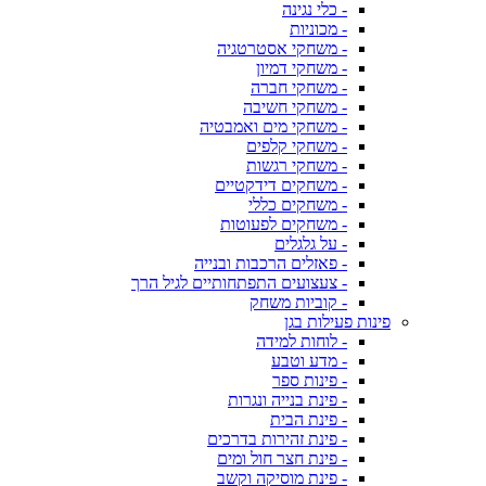
- כלי נגינה
- מכוניות
- משחקי אסטרטגיה
- משחקי דמיון
- משחקי חברה
- משחקי חשיבה
- משחקי מים ואמבטיה
- משחקי קלפים
- משחקי רגשות
- משחקים דידקטיים
- משחקים כללי
- משחקים לפעוטות
- על גלגלים
- פאזלים הרכבות ובנייה
- צעצועים התפתחותיים לגיל הרך
- קוביות משחק
פינות פעילות בגן
- לוחות למידה
- מדע וטבע
- פינות ספר
- פינת בנייה ונגרות
- פינת הבית
- פינת זהירות בדרכים
- פינת חצר חול ומים
- פינת מוסיקה וקשב