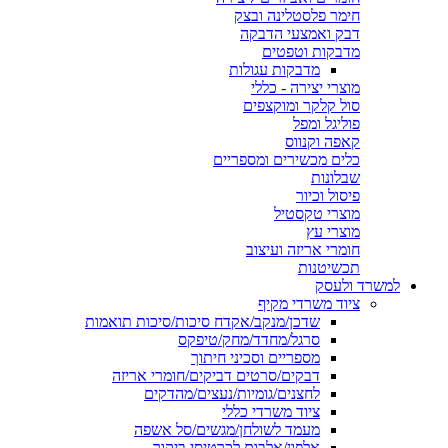
חימר פלסטלינה ובצק
דבק ואמצעי הדבקה
מדבקות וטפטים
מדבקות עגולות
מוצרי יצירה - כללי
סול קלקר ומוקצפים
פוליגל ומפל
קאפה וקנווס
כלים מכשירים ומספריים
שבלונות
פיסול וכיור
מוצרי טקסטיל
מוצרי עץ
חומרי אריזה ועיצוב
תכשיטנות
למשרד ולעסק
ציוד משרדי מקיף
שדכן/מנקב/אקדח סיכות/סיכות תואמות
סרגל/מחדד/מחק/טיפקס
מספריים וסכיני חיתוך
דבקים/סרטים דביקים/חומרי אריזה
לחצנים/גומיות/נעצים/מהדקים
ציוד משרדי כללי
מעמד לשולחן/מגשים/סל אשפה
אלפון/אלבום לכרטיסי ביקור