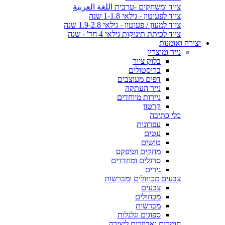
ציוד ומשחקים -ערבית اللغة العربية
ציוד לפעוטון - גילאי 1-1.8 שנה
ציוד למעון / פעוטון - גילאי 1.9-2.8 שנה
ציוד לכיתת תינוקות גילאי 4 חד' - שנה
יצירה ואומנות
נייר ומוצריו
בלוק ציור
בריסטולים
דפים מעוצבים
נייר העתקה
ניירות מיוחדים
קרטון
כלי כתיבה
עפרונות
עטים
טושים
מחקים וטיפקס
סרגלים ומחדדים
גירים
צבעים מכחולים ומברשות
צבעים
מכחולים
מברשות
ספוגים וגלגלות
חומרים ואביזרים ליצירה