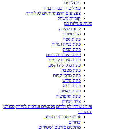
על גלגלים
פאזלים הרכבות ובנייה
צעצועים התפתחותיים לגיל הרך
קוביות משחק
פינות פעילות בגן
לוחות למידה
מדע וטבע
פינות ספר
פינת בנייה ונגרות
פינת הבית
פינת זהירות בדרכים
פינת חצר חול ומים
פינת מוסיקה וקשב
פינת מטבח
פינת מרכז קניות
פינת קודש
פינת רופא
פינת תאטרון
פינת תחפושות
ציור ויצירה
ציוד משרדי לגן ילדים
פלקטים וערכות למידה
ספורט
וג'ימבורי
אביזרי ספורט ותנועה
כדורים
מתקנים מזרנים ושטיחים