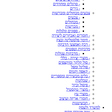
- סרגלים ומחדדים
- גירים
צבעים מכחולים ומברשות
- צבעים
- מכחולים
- מברשות
- ספוגים וגלגלות
- חומרים ואביזרים ליצירה
- חימר פלסטלינה ובצק
- דבק ואמצעי הדבקה
מדבקות וטפטים
- מדבקות עגולות
- מוצרי יצירה - כללי
- סול קלקר ומוקצפים
- פוליגל ומפל
- קאפה וקנווס
- כלים מכשירים ומספריים
- שבלונות
- פיסול וכיור
- מוצרי טקסטיל
- מוצרי עץ
- חומרי אריזה ועיצוב
- תכשיטנות
למשרד ולעסק
ציוד משרדי מקיף