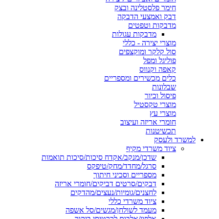
חימר פלסטלינה ובצק
דבק ואמצעי הדבקה
מדבקות וטפטים
מדבקות עגולות
מוצרי יצירה - כללי
סול קלקר ומוקצפים
פוליגל ומפל
קאפה וקנווס
כלים מכשירים ומספריים
שבלונות
פיסול וכיור
מוצרי טקסטיל
מוצרי עץ
חומרי אריזה ועיצוב
תכשיטנות
למשרד ולעסק
ציוד משרדי מקיף
שדכן/מנקב/אקדח סיכות/סיכות תואמות
סרגל/מחדד/מחק/טיפקס
מספריים וסכיני חיתוך
דבקים/סרטים דביקים/חומרי אריזה
לחצנים/גומיות/נעצים/מהדקים
ציוד משרדי כללי
מעמד לשולחן/מגשים/סל אשפה
אלפון/אלבום לכרטיסי ביקור