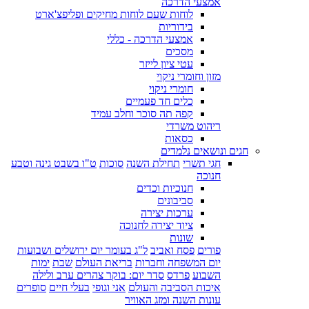
אמצעי הדרכה
לוחות שעם לוחות מחיקים ופליפצ'ארט
בידוריות
אמצעי הדרכה - כללי
מסכים
עטי ציון לייזר
מזון וחומרי ניקוי
חומרי ניקוי
כלים חד פעמיים
קפה תה סוכר וחלב עמיד
ריהוט משרדי
כסאות
חגים ונושאים נלמדים
חגי תשרי
תחילת השנה
סוכות
ט"ו בשבט גינה וטבע
חנוכה
חנוכיות וכדים
סביבונים
ערכות יצירה
ציוד יצירה לחנוכה
שונות
פורים
פסח ואביב
ל"ג בעומר יום ירושלים ושבועות
יום המשפחה וחברות
בריאת העולם
שבת
ימות
השבוע
פרדס
סדר יום: בוקר צהרים ערב ולילה
איכות הסביבה והעולם
אני וגופי
בעלי חיים
סופרים
עונות השנה ומזג האוויר