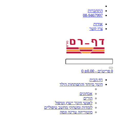
התחברות
08-9467997
אודות
צרו קשר
0 פריט\ים - ₪0.00
0
דף הבית
חינוך מיוחד והתפתחות הילד
אבחונים
הורים
לאנשי חינוך ייעוץ וטיפול
לומדות ומשחקי מחשב טיפוליים
מוטוריקה עדינה וגסה