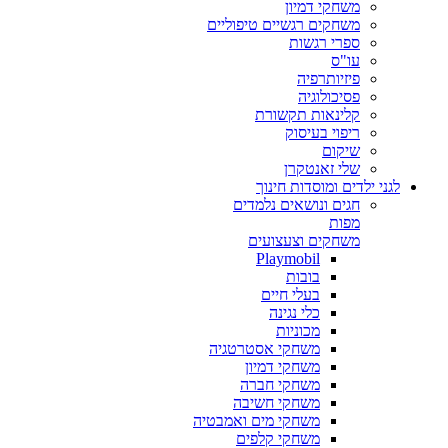
משחקי דמיון
משחקים רגשיים טיפוליים
ספרי רגשות
עו"ס
פיזיותרפיה
פסיכולוגיה
קלינאות תקשורת
ריפוי בעיסוק
שיקום
שלי זאנטקרן
לגני ילדים ומוסדות חינוך
חגים ונושאים נלמדים
מפות
משחקים וצעצועים
Playmobil
בובות
בעלי חיים
כלי נגינה
מכוניות
משחקי אסטרטגיה
משחקי דמיון
משחקי חברה
משחקי חשיבה
משחקי מים ואמבטיה
משחקי קלפים