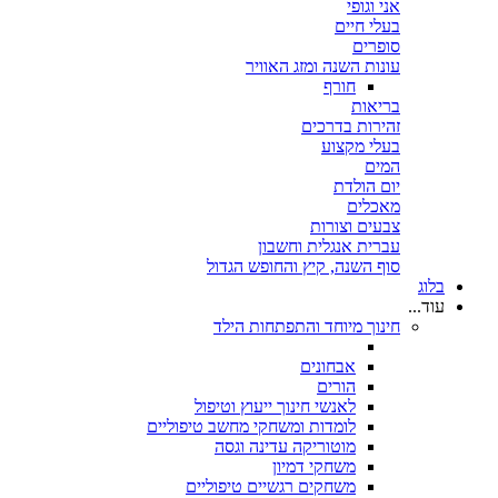
אני וגופי
בעלי חיים
סופרים
עונות השנה ומזג האוויר
חורף
בריאות
זהירות בדרכים
בעלי מקצוע
המים
יום הולדת
מאכלים
צבעים וצורות
עברית אנגלית וחשבון
סוף השנה, קיץ והחופש הגדול
בלוג
עוד...
חינוך מיוחד והתפתחות הילד
אבחונים
הורים
לאנשי חינוך ייעוץ וטיפול
לומדות ומשחקי מחשב טיפוליים
מוטוריקה עדינה וגסה
משחקי דמיון
משחקים רגשיים טיפוליים