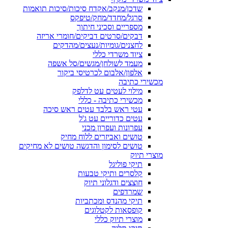
שדכן/מנקב/אקדח סיכות/סיכות תואמות
סרגל/מחדד/מחק/טיפקס
מספריים וסכיני חיתוך
דבקים/סרטים דביקים/חומרי אריזה
לחצנים/גומיות/נעצים/מהדקים
ציוד משרדי כללי
מעמד לשולחן/מגשים/סל אשפה
אלפון/אלבום לכרטיסי ביקור
מכשירי כתיבה
מילוי לעטים עט לדלפק
מכשירי כתיבה - כללי
עטי ראש בלבד עטים ראש סיכה
עטים כדוריים עט ג'ל
עפרונות ועפרון מכני
טושים ואביזרים ללוח מחיק
טושים לסימון והדגשה טושים לא מחיקים
מוצרי תיוק
תיקי פוליגל
קלסרים ותיקי טבעות
חוצצים ודגלוני תיוק
שמרדפים
תיקי מהנדס ומכתביות
קופסאות לקטלוגים
מוצרי תיוק כללי