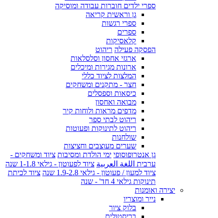
ספרי ילדים חוברות עבודה ומוסיקה
גן וראשית קריאה
ספרי רגשות
ספרים
קלאסיקות
הפסקה פעילה
ריהוט
ארגזי אחסון וסלסלאות
ארונות מגירות ומיכלים
המלצות לציוד כללי
חצר - מתקנים ומשחקים
כיסאות וספסלים
מבואה ואחסון
מדפים מראות ולוחות קיר
ריהוט לבתי ספר
ריהוט לתינוקות ופעוטות
שולחנות
שערים מעוצבים וחציצות
גן אנטרופוסופי
ימי הולדת ומסיבות
ציוד ומשחקים -
ערבית اللغة العربية
ציוד לפעוטון - גילאי 1-1.8 שנה
ציוד למעון / פעוטון - גילאי 1.9-2.8 שנה
ציוד לכיתת
תינוקות גילאי 4 חד' - שנה
יצירה ואומנות
נייר ומוצריו
בלוק ציור
בריסטולים