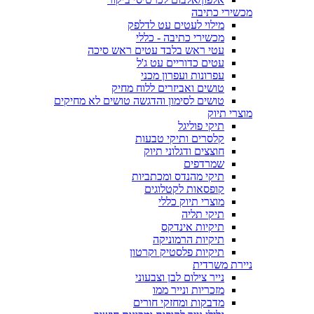
מכשירי כתיבה
מילוי לעטים עט לדלפק
מכשירי כתיבה - כללי
עטי ראש בלבד עטים ראש סיכה
עטים כדוריים עט ג'ל
עפרונות ועפרון מכני
טושים ואביזרים ללוח מחיק
טושים לסימון והדגשה טושים לא מחיקים
מוצרי תיוק
תיקי פוליגל
קלסרים ותיקי טבעות
חוצצים ודגלוני תיוק
שמרדפים
תיקי מהנדס ומכתביות
קופסאות לקטלוגים
מוצרי תיוק כללי
תיקי תליה
תיקיות אינדקס
תיקיות הרמוניקה
תיקיות פלסטיק וקרטון
ניירת משרדית
נייר צילום לבן וצבעוני
מזכריות ונייר ממו
מדבקות ומחזקי חורים