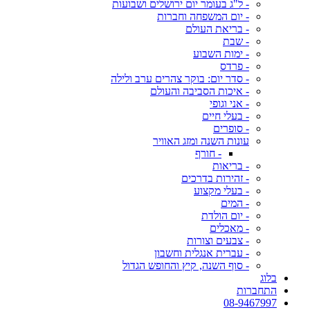
- ל"ג בעומר יום ירושלים ושבועות
- יום המשפחה וחברות
- בריאת העולם
- שבת
- ימות השבוע
- פרדס
- סדר יום: בוקר צהרים ערב ולילה
- איכות הסביבה והעולם
- אני וגופי
- בעלי חיים
- סופרים
עונות השנה ומזג האוויר
- חורף
- בריאות
- זהירות בדרכים
- בעלי מקצוע
- המים
- יום הולדת
- מאכלים
- צבעים וצורות
- עברית אנגלית וחשבון
- סוף השנה, קיץ והחופש הגדול
בלוג
התחברות
08-9467997