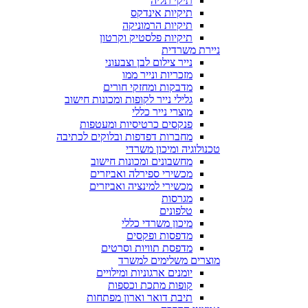
תיקי תליה
תיקיות אינדקס
תיקיות הרמוניקה
תיקיות פלסטיק וקרטון
ניירת משרדית
נייר צילום לבן וצבעוני
מזכריות ונייר ממו
מדבקות ומחזקי חורים
גלילי נייר לקופות ומכונות חישוב
מוצרי נייר כללי
פנקסים כרטיסיות ומעטפות
מחברות דפדפות ובלוקים לכתיבה
טכנולוגיה ומיכון משרדי
מחשבונים ומכונות חישוב
מכשירי ספירלה ואביזרים
מכשירי למינציה ואביזרים
מגרסות
טלפונים
מיכון משרדי כללי
מדפסות ופקסים
מדפסת תוויות וסרטים
מוצרים משלימים למשרד
יומנים ארגוניות ומילויים
קופות מתכת וכספות
תיבת דואר וארון מפתחות