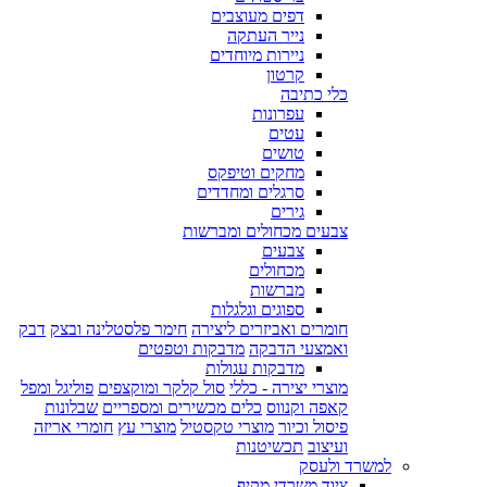
דפים מעוצבים
נייר העתקה
ניירות מיוחדים
קרטון
כלי כתיבה
עפרונות
עטים
טושים
מחקים וטיפקס
סרגלים ומחדדים
גירים
צבעים מכחולים ומברשות
צבעים
מכחולים
מברשות
ספוגים וגלגלות
חומרים ואביזרים ליצירה
חימר פלסטלינה ובצק
דבק
ואמצעי הדבקה
מדבקות וטפטים
מדבקות עגולות
מוצרי יצירה - כללי
סול קלקר ומוקצפים
פוליגל ומפל
קאפה וקנווס
כלים מכשירים ומספריים
שבלונות
פיסול וכיור
מוצרי טקסטיל
מוצרי עץ
חומרי אריזה
ועיצוב
תכשיטנות
למשרד ולעסק
ציוד משרדי מקיף