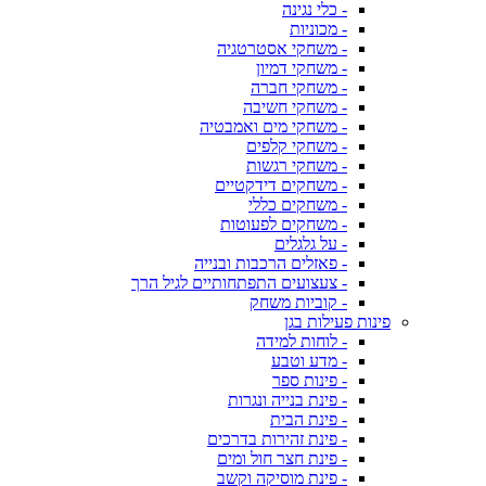
- כלי נגינה
- מכוניות
- משחקי אסטרטגיה
- משחקי דמיון
- משחקי חברה
- משחקי חשיבה
- משחקי מים ואמבטיה
- משחקי קלפים
- משחקי רגשות
- משחקים דידקטיים
- משחקים כללי
- משחקים לפעוטות
- על גלגלים
- פאזלים הרכבות ובנייה
- צעצועים התפתחותיים לגיל הרך
- קוביות משחק
פינות פעילות בגן
- לוחות למידה
- מדע וטבע
- פינות ספר
- פינת בנייה ונגרות
- פינת הבית
- פינת זהירות בדרכים
- פינת חצר חול ומים
- פינת מוסיקה וקשב