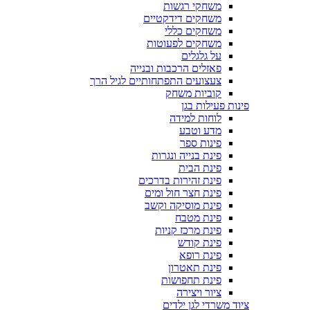
משחקי רגשות
משחקים דידקטיים
משחקים כללי
משחקים לפעוטות
על גלגלים
פאזלים הרכבות ובנייה
צעצועים התפתחותיים לגיל הרך
קוביות משחק
פינות פעילות בגן
לוחות למידה
מדע וטבע
פינות ספר
פינת בנייה ונגרות
פינת הבית
פינת זהירות בדרכים
פינת חצר חול ומים
פינת מוסיקה וקשב
פינת מטבח
פינת מרכז קניות
פינת קודש
פינת רופא
פינת תאטרון
פינת תחפושות
ציור ויצירה
ציוד משרדי לגן ילדים