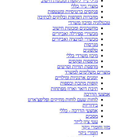
גלילי נייר לקופות ומכונות חישוב
מוצרי נייר כללי
פנקסים כרטיסיות ומעטפות
מחברות דפדפות ובלוקים לכתיבה
טכנולוגיה ומיכון משרדי
מחשבונים ומכונות חישוב
מכשירי ספירלה ואביזרים
מכשירי למינציה ואביזרים
מגרסות
טלפונים
מיכון משרדי כללי
מדפסות ופקסים
מדפסת תוויות וסרטים
מוצרים משלימים למשרד
יומנים ארגוניות ומילויים
קופות מתכת וכספות
תיבת דואר וארון מפתחות
אמצעי הדרכה
לוחות שעם לוחות מחיקים ופליפצ'ארט
בידוריות
אמצעי הדרכה - כללי
מסכים
עטי ציון לייזר
מזון וחומרי ניקוי
חומרי ניקוי