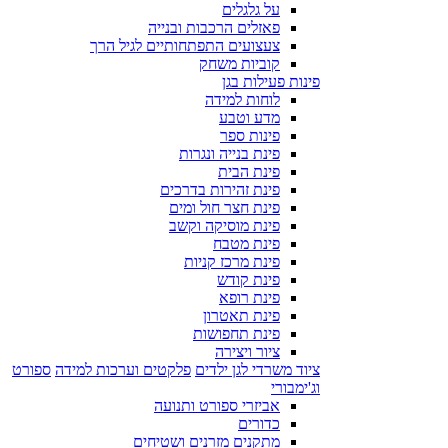
על גלגלים
פאזלים הרכבות ובנייה
צעצועים התפתחותיים לגיל הרך
קוביות משחק
פינות פעילות בגן
לוחות למידה
מדע וטבע
פינות ספר
פינת בנייה ונגרות
פינת הבית
פינת זהירות בדרכים
פינת חצר חול ומים
פינת מוסיקה וקשב
פינת מטבח
פינת מרכז קניות
פינת קודש
פינת רופא
פינת תאטרון
פינת תחפושות
ציור ויצירה
ציוד משרדי לגן ילדים
פלקטים וערכות למידה
ספורט
וג'ימבורי
אביזרי ספורט ותנועה
כדורים
מתקנים מזרנים ושטיחים