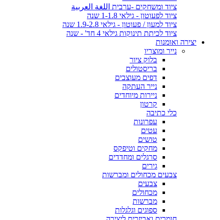
ציוד ומשחקים -ערבית اللغة العربية
ציוד לפעוטון - גילאי 1-1.8 שנה
ציוד למעון / פעוטון - גילאי 1.9-2.8 שנה
ציוד לכיתת תינוקות גילאי 4 חד' - שנה
יצירה ואומנות
נייר ומוצריו
בלוק ציור
בריסטולים
דפים מעוצבים
נייר העתקה
ניירות מיוחדים
קרטון
כלי כתיבה
עפרונות
עטים
טושים
מחקים וטיפקס
סרגלים ומחדדים
גירים
צבעים מכחולים ומברשות
צבעים
מכחולים
מברשות
ספוגים וגלגלות
חומרים ואביזרים ליצירה