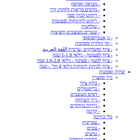
- מבואה ואחסון
- מדפים מראות ולוחות קיר
- ריהוט לבתי ספר
- ריהוט לתינוקות ופעוטות
- שולחנות
- שערים מעוצבים וחציצות
- גן אנטרופוסופי
- ימי הולדת ומסיבות
- ציוד ומשחקים -ערבית اللغة العربية
- ציוד לפעוטון - גילאי 1-1.8 שנה
- ציוד למעון / פעוטון - גילאי 1.9-2.8 שנה
- ציוד לכיתת תינוקות גילאי 4 חד' - שנה
יצירה ואומנות
נייר ומוצריו
- בלוק ציור
- בריסטולים
- דפים מעוצבים
- נייר העתקה
- ניירות מיוחדים
- קרטון
כלי כתיבה
- עפרונות
- עטים
- טושים
- מחקים וטיפקס