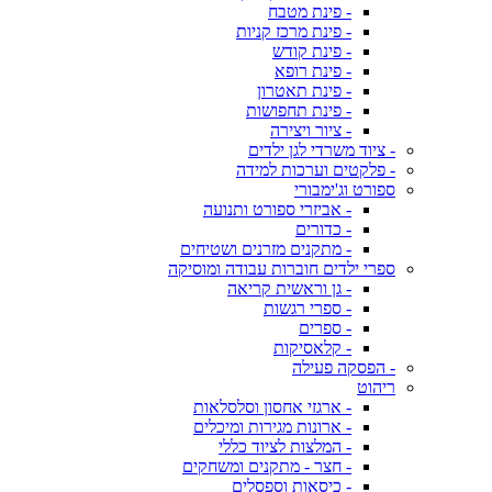
- פינת מטבח
- פינת מרכז קניות
- פינת קודש
- פינת רופא
- פינת תאטרון
- פינת תחפושות
- ציור ויצירה
- ציוד משרדי לגן ילדים
- פלקטים וערכות למידה
ספורט וג'ימבורי
- אביזרי ספורט ותנועה
- כדורים
- מתקנים מזרנים ושטיחים
ספרי ילדים חוברות עבודה ומוסיקה
- גן וראשית קריאה
- ספרי רגשות
- ספרים
- קלאסיקות
- הפסקה פעילה
ריהוט
- ארגזי אחסון וסלסלאות
- ארונות מגירות ומיכלים
- המלצות לציוד כללי
- חצר - מתקנים ומשחקים
- כיסאות וספסלים