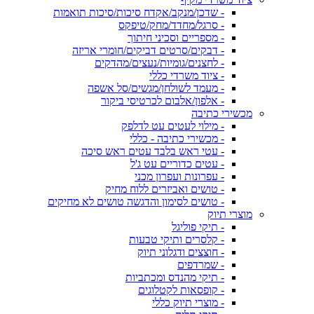
- שדכן/מנקב/אקדח סיכות/סיכות תואמות
- סרגל/מחדד/מחק/טיפקס
- מספריים וסכיני חיתוך
- דבקים/סרטים דביקים/חומרי אריזה
- לחצנים/גומיות/נעצים/מהדקים
- ציוד משרדי כללי
- מעמד לשולחן/מגשים/סל אשפה
- אלפון/אלבום לכרטיסי ביקור
מכשירי כתיבה
- מילוי לעטים עט לדלפק
- מכשירי כתיבה - כללי
- עטי ראש בלבד עטים ראש סיכה
- עטים כדוריים עט ג'ל
- עפרונות ועפרון מכני
- טושים ואביזרים ללוח מחיק
- טושים לסימון והדגשה טושים לא מחיקים
מוצרי תיוק
- תיקי פוליגל
- קלסרים ותיקי טבעות
- חוצצים ודגלוני תיוק
- שמרדפים
- תיקי מהנדס ומכתביות
- קופסאות לקטלוגים
- מוצרי תיוק כללי