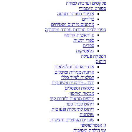
פלקטים וערכות למידה
ספורט וג'ימבורי
אביזרי ספורט ותנועה
כדורים
מתקנים מזרנים ושטיחים
ספרי ילדים חוברות עבודה ומוסיקה
גן וראשית קריאה
ספרי רגשות
ספרים
קלאסיקות
הפסקה פעילה
ריהוט
ארגזי אחסון וסלסלאות
ארונות מגירות ומיכלים
המלצות לציוד כללי
חצר - מתקנים ומשחקים
כיסאות וספסלים
מבואה ואחסון
מדפים מראות ולוחות קיר
ריהוט לבתי ספר
ריהוט לתינוקות ופעוטות
שולחנות
שערים מעוצבים וחציצות
גן אנטרופוסופי
ימי הולדת ומסיבות