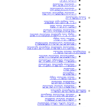
- תיקי תליה
- תיקיות אינדקס
- תיקיות הרמוניקה
- תיקיות פלסטיק וקרטון
ניירת משרדית
- נייר צילום לבן וצבעוני
- מזכריות ונייר ממו
- מדבקות ומחזקי חורים
- גלילי נייר לקופות ומכונות חישוב
- מוצרי נייר כללי
- פנקסים כרטיסיות ומעטפות
- מחברות דפדפות ובלוקים לכתיבה
טכנולוגיה ומיכון משרדי
- מחשבונים ומכונות חישוב
- מכשירי ספירלה ואביזרים
- מכשירי למינציה ואביזרים
- מגרסות
- טלפונים
- מיכון משרדי כללי
- מדפסות ופקסים
- מדפסת תוויות וסרטים
מוצרים משלימים למשרד
- יומנים ארגוניות ומילויים
- קופות מתכת וכספות
- תיבת דואר וארון מפתחות