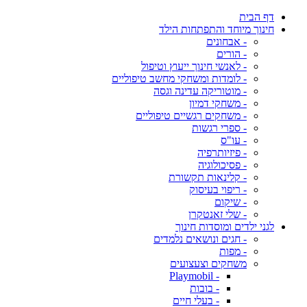
דף הבית
חינוך מיוחד והתפתחות הילד
- אבחונים
- הורים
- לאנשי חינוך ייעוץ וטיפול
- לומדות ומשחקי מחשב טיפוליים
- מוטוריקה עדינה וגסה
- משחקי דמיון
- משחקים רגשיים טיפוליים
- ספרי רגשות
- עו"ס
- פיזיותרפיה
- פסיכולוגיה
- קלינאות תקשורת
- ריפוי בעיסוק
- שיקום
- שלי זאנטקרן
לגני ילדים ומוסדות חינוך
- חגים ונושאים נלמדים
- מפות
משחקים וצעצועים
- Playmobil
- בובות
- בעלי חיים