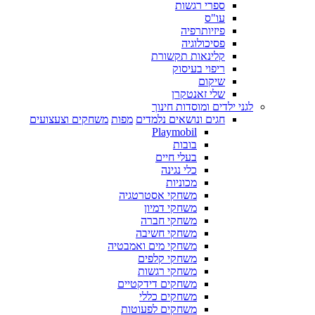
ספרי רגשות
עו"ס
פיזיותרפיה
פסיכולוגיה
קלינאות תקשורת
ריפוי בעיסוק
שיקום
שלי זאנטקרן
לגני ילדים ומוסדות חינוך
חגים ונושאים נלמדים
מפות
משחקים וצעצועים
Playmobil
בובות
בעלי חיים
כלי נגינה
מכוניות
משחקי אסטרטגיה
משחקי דמיון
משחקי חברה
משחקי חשיבה
משחקי מים ואמבטיה
משחקי קלפים
משחקי רגשות
משחקים דידקטיים
משחקים כללי
משחקים לפעוטות