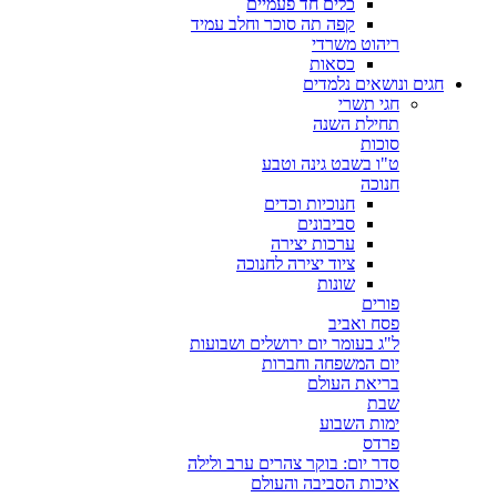
כלים חד פעמיים
קפה תה סוכר וחלב עמיד
ריהוט משרדי
כסאות
חגים ונושאים נלמדים
חגי תשרי
תחילת השנה
סוכות
ט"ו בשבט גינה וטבע
חנוכה
חנוכיות וכדים
סביבונים
ערכות יצירה
ציוד יצירה לחנוכה
שונות
פורים
פסח ואביב
ל"ג בעומר יום ירושלים ושבועות
יום המשפחה וחברות
בריאת העולם
שבת
ימות השבוע
פרדס
סדר יום: בוקר צהרים ערב ולילה
איכות הסביבה והעולם