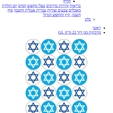
חורף
בריאות
זהירות בדרכים
בעלי מקצוע
המים
יום הולדת
מאכלים
צבעים וצורות
עברית אנגלית וחשבון
סוף
השנה, קיץ והחופש הגדול
בלוג
ראשי
מדבקות מגן דוד 22 מ"מ GL