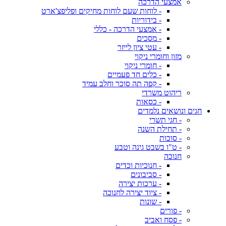
אמצעי הדרכה
- לוחות שעם לוחות מחיקים ופליפצ'ארט
- בידוריות
- אמצעי הדרכה - כללי
- מסכים
- עטי ציון לייזר
מזון וחומרי ניקוי
- חומרי ניקוי
- כלים חד פעמיים
- קפה תה סוכר וחלב עמיד
ריהוט משרדי
- כסאות
חגים ונושאים נלמדים
- חגי תשרי
- תחילת השנה
- סוכות
- ט"ו בשבט גינה וטבע
חנוכה
- חנוכיות וכדים
- סביבונים
- ערכות יצירה
- ציוד יצירה לחנוכה
- שונות
- פורים
- פסח ואביב