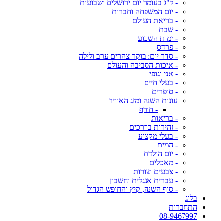
- ל"ג בעומר יום ירושלים ושבועות
- יום המשפחה וחברות
- בריאת העולם
- שבת
- ימות השבוע
- פרדס
- סדר יום: בוקר צהרים ערב ולילה
- איכות הסביבה והעולם
- אני וגופי
- בעלי חיים
- סופרים
עונות השנה ומזג האוויר
- חורף
- בריאות
- זהירות בדרכים
- בעלי מקצוע
- המים
- יום הולדת
- מאכלים
- צבעים וצורות
- עברית אנגלית וחשבון
- סוף השנה, קיץ והחופש הגדול
בלוג
התחברות
08-9467997