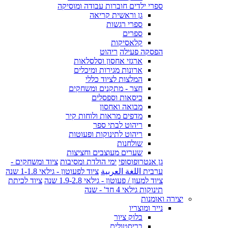
ספרי ילדים חוברות עבודה ומוסיקה
גן וראשית קריאה
ספרי רגשות
ספרים
קלאסיקות
הפסקה פעילה
ריהוט
ארגזי אחסון וסלסלאות
ארונות מגירות ומיכלים
המלצות לציוד כללי
חצר - מתקנים ומשחקים
כיסאות וספסלים
מבואה ואחסון
מדפים מראות ולוחות קיר
ריהוט לבתי ספר
ריהוט לתינוקות ופעוטות
שולחנות
שערים מעוצבים וחציצות
גן אנטרופוסופי
ימי הולדת ומסיבות
ציוד ומשחקים -
ערבית اللغة العربية
ציוד לפעוטון - גילאי 1-1.8 שנה
ציוד למעון / פעוטון - גילאי 1.9-2.8 שנה
ציוד לכיתת
תינוקות גילאי 4 חד' - שנה
יצירה ואומנות
נייר ומוצריו
בלוק ציור
בריסטולים