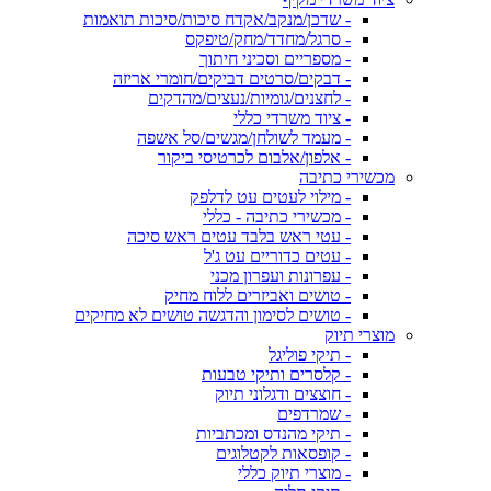
- שדכן/מנקב/אקדח סיכות/סיכות תואמות
- סרגל/מחדד/מחק/טיפקס
- מספריים וסכיני חיתוך
- דבקים/סרטים דביקים/חומרי אריזה
- לחצנים/גומיות/נעצים/מהדקים
- ציוד משרדי כללי
- מעמד לשולחן/מגשים/סל אשפה
- אלפון/אלבום לכרטיסי ביקור
מכשירי כתיבה
- מילוי לעטים עט לדלפק
- מכשירי כתיבה - כללי
- עטי ראש בלבד עטים ראש סיכה
- עטים כדוריים עט ג'ל
- עפרונות ועפרון מכני
- טושים ואביזרים ללוח מחיק
- טושים לסימון והדגשה טושים לא מחיקים
מוצרי תיוק
- תיקי פוליגל
- קלסרים ותיקי טבעות
- חוצצים ודגלוני תיוק
- שמרדפים
- תיקי מהנדס ומכתביות
- קופסאות לקטלוגים
- מוצרי תיוק כללי