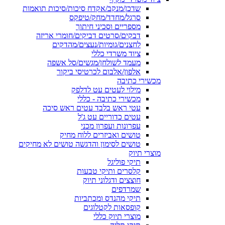
שדכן/מנקב/אקדח סיכות/סיכות תואמות
סרגל/מחדד/מחק/טיפקס
מספריים וסכיני חיתוך
דבקים/סרטים דביקים/חומרי אריזה
לחצנים/גומיות/נעצים/מהדקים
ציוד משרדי כללי
מעמד לשולחן/מגשים/סל אשפה
אלפון/אלבום לכרטיסי ביקור
מכשירי כתיבה
מילוי לעטים עט לדלפק
מכשירי כתיבה - כללי
עטי ראש בלבד עטים ראש סיכה
עטים כדוריים עט ג'ל
עפרונות ועפרון מכני
טושים ואביזרים ללוח מחיק
טושים לסימון והדגשה טושים לא מחיקים
מוצרי תיוק
תיקי פוליגל
קלסרים ותיקי טבעות
חוצצים ודגלוני תיוק
שמרדפים
תיקי מהנדס ומכתביות
קופסאות לקטלוגים
מוצרי תיוק כללי