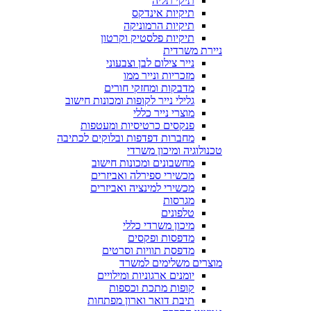
תיקי תליה
תיקיות אינדקס
תיקיות הרמוניקה
תיקיות פלסטיק וקרטון
ניירת משרדית
נייר צילום לבן וצבעוני
מזכריות ונייר ממו
מדבקות ומחזקי חורים
גלילי נייר לקופות ומכונות חישוב
מוצרי נייר כללי
פנקסים כרטיסיות ומעטפות
מחברות דפדפות ובלוקים לכתיבה
טכנולוגיה ומיכון משרדי
מחשבונים ומכונות חישוב
מכשירי ספירלה ואביזרים
מכשירי למינציה ואביזרים
מגרסות
טלפונים
מיכון משרדי כללי
מדפסות ופקסים
מדפסת תוויות וסרטים
מוצרים משלימים למשרד
יומנים ארגוניות ומילויים
קופות מתכת וכספות
תיבת דואר וארון מפתחות