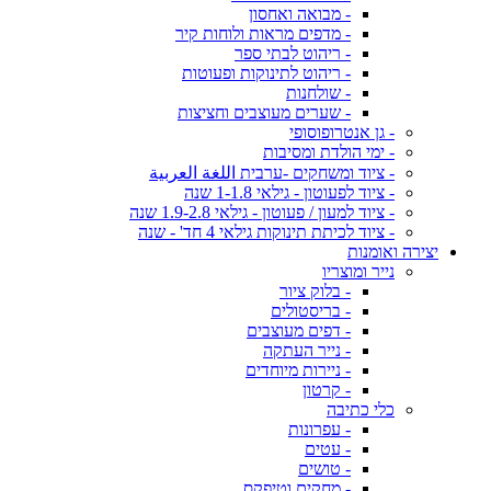
- מבואה ואחסון
- מדפים מראות ולוחות קיר
- ריהוט לבתי ספר
- ריהוט לתינוקות ופעוטות
- שולחנות
- שערים מעוצבים וחציצות
- גן אנטרופוסופי
- ימי הולדת ומסיבות
- ציוד ומשחקים -ערבית اللغة العربية
- ציוד לפעוטון - גילאי 1-1.8 שנה
- ציוד למעון / פעוטון - גילאי 1.9-2.8 שנה
- ציוד לכיתת תינוקות גילאי 4 חד' - שנה
יצירה ואומנות
נייר ומוצריו
- בלוק ציור
- בריסטולים
- דפים מעוצבים
- נייר העתקה
- ניירות מיוחדים
- קרטון
כלי כתיבה
- עפרונות
- עטים
- טושים
- מחקים וטיפקס