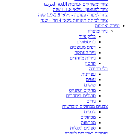
ציוד ומשחקים -ערבית اللغة العربية
ציוד לפעוטון - גילאי 1-1.8 שנה
ציוד למעון / פעוטון - גילאי 1.9-2.8 שנה
ציוד לכיתת תינוקות גילאי 4 חד' - שנה
יצירה ואומנות
נייר ומוצריו
בלוק ציור
בריסטולים
דפים מעוצבים
נייר העתקה
ניירות מיוחדים
קרטון
כלי כתיבה
עפרונות
עטים
טושים
מחקים וטיפקס
סרגלים ומחדדים
גירים
צבעים מכחולים ומברשות
צבעים
מכחולים
מברשות
ספוגים וגלגלות
חומרים ואביזרים ליצירה