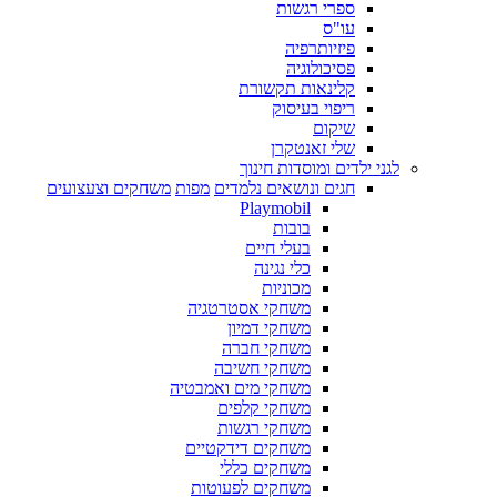
ספרי רגשות
עו"ס
פיזיותרפיה
פסיכולוגיה
קלינאות תקשורת
ריפוי בעיסוק
שיקום
שלי זאנטקרן
לגני ילדים ומוסדות חינוך
חגים ונושאים נלמדים
מפות
משחקים וצעצועים
Playmobil
בובות
בעלי חיים
כלי נגינה
מכוניות
משחקי אסטרטגיה
משחקי דמיון
משחקי חברה
משחקי חשיבה
משחקי מים ואמבטיה
משחקי קלפים
משחקי רגשות
משחקים דידקטיים
משחקים כללי
משחקים לפעוטות