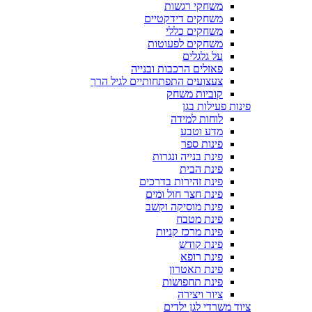
משחקי רגשות
משחקים דידקטיים
משחקים כללי
משחקים לפעוטות
על גלגלים
פאזלים הרכבות ובנייה
צעצועים התפתחותיים לגיל הרך
קוביות משחק
פינות פעילות בגן
לוחות למידה
מדע וטבע
פינות ספר
פינת בנייה ונגרות
פינת הבית
פינת זהירות בדרכים
פינת חצר חול ומים
פינת מוסיקה וקשב
פינת מטבח
פינת מרכז קניות
פינת קודש
פינת רופא
פינת תאטרון
פינת תחפושות
ציור ויצירה
ציוד משרדי לגן ילדים