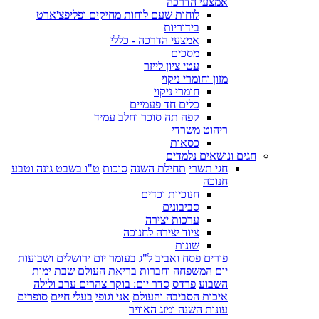
אמצעי הדרכה
לוחות שעם לוחות מחיקים ופליפצ'ארט
בידוריות
אמצעי הדרכה - כללי
מסכים
עטי ציון לייזר
מזון וחומרי ניקוי
חומרי ניקוי
כלים חד פעמיים
קפה תה סוכר וחלב עמיד
ריהוט משרדי
כסאות
חגים ונושאים נלמדים
חגי תשרי
תחילת השנה
סוכות
ט"ו בשבט גינה וטבע
חנוכה
חנוכיות וכדים
סביבונים
ערכות יצירה
ציוד יצירה לחנוכה
שונות
פורים
פסח ואביב
ל"ג בעומר יום ירושלים ושבועות
יום המשפחה וחברות
בריאת העולם
שבת
ימות
השבוע
פרדס
סדר יום: בוקר צהרים ערב ולילה
איכות הסביבה והעולם
אני וגופי
בעלי חיים
סופרים
עונות השנה ומזג האוויר