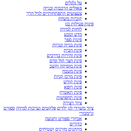
על גלגלים
פאזלים הרכבות ובנייה
צעצועים התפתחותיים לגיל הרך
קוביות משחק
פינות פעילות בגן
לוחות למידה
מדע וטבע
פינות ספר
פינת בנייה ונגרות
פינת הבית
פינת זהירות בדרכים
פינת חצר חול ומים
פינת מוסיקה וקשב
פינת מטבח
פינת מרכז קניות
פינת קודש
פינת רופא
פינת תאטרון
פינת תחפושות
ציור ויצירה
ציוד משרדי לגן ילדים
פלקטים וערכות למידה
ספורט
וג'ימבורי
אביזרי ספורט ותנועה
כדורים
מתקנים מזרנים ושטיחים