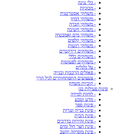
- כלי נגינה
- מכוניות
- משחקי אסטרטגיה
- משחקי דמיון
- משחקי חברה
- משחקי חשיבה
- משחקי מים ואמבטיה
- משחקי קלפים
- משחקי רגשות
- משחקים דידקטיים
- משחקים כללי
- משחקים לפעוטות
- על גלגלים
- פאזלים הרכבות ובנייה
- צעצועים התפתחותיים לגיל הרך
- קוביות משחק
פינות פעילות בגן
- לוחות למידה
- מדע וטבע
- פינות ספר
- פינת בנייה ונגרות
- פינת הבית
- פינת זהירות בדרכים
- פינת חצר חול ומים
- פינת מוסיקה וקשב