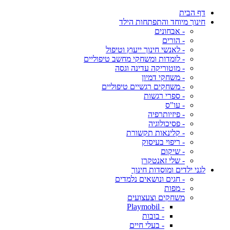
דף הבית
חינוך מיוחד והתפתחות הילד
- אבחונים
- הורים
- לאנשי חינוך ייעוץ וטיפול
- לומדות ומשחקי מחשב טיפוליים
- מוטוריקה עדינה וגסה
- משחקי דמיון
- משחקים רגשיים טיפוליים
- ספרי רגשות
- עו"ס
- פיזיותרפיה
- פסיכולוגיה
- קלינאות תקשורת
- ריפוי בעיסוק
- שיקום
- שלי זאנטקרן
לגני ילדים ומוסדות חינוך
- חגים ונושאים נלמדים
- מפות
משחקים וצעצועים
- Playmobil
- בובות
- בעלי חיים