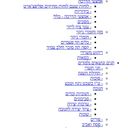
אמצעי הדרכה
- לוחות שעם לוחות מחיקים ופליפצ'ארט
- בידוריות
- אמצעי הדרכה - כללי
- מסכים
- עטי ציון לייזר
מזון וחומרי ניקוי
- חומרי ניקוי
- כלים חד פעמיים
- קפה תה סוכר וחלב עמיד
ריהוט משרדי
- כסאות
חגים ונושאים נלמדים
- חגי תשרי
- תחילת השנה
- סוכות
- ט"ו בשבט גינה וטבע
חנוכה
- חנוכיות וכדים
- סביבונים
- ערכות יצירה
- ציוד יצירה לחנוכה
- שונות
- פורים
- פסח ואביב