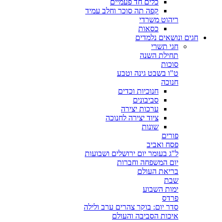
כלים חד פעמיים
קפה תה סוכר וחלב עמיד
ריהוט משרדי
כסאות
חגים ונושאים נלמדים
חגי תשרי
תחילת השנה
סוכות
ט"ו בשבט גינה וטבע
חנוכה
חנוכיות וכדים
סביבונים
ערכות יצירה
ציוד יצירה לחנוכה
שונות
פורים
פסח ואביב
ל"ג בעומר יום ירושלים ושבועות
יום המשפחה וחברות
בריאת העולם
שבת
ימות השבוע
פרדס
סדר יום: בוקר צהרים ערב ולילה
איכות הסביבה והעולם