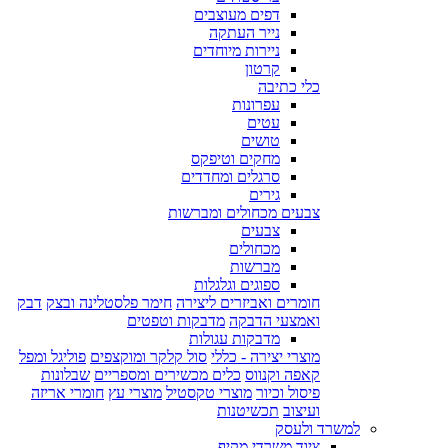
דפים מעוצבים
נייר העתקה
ניירות מיוחדים
קרטון
כלי כתיבה
עפרונות
עטים
טושים
מחקים וטיפקס
סרגלים ומחדדים
גירים
צבעים מכחולים ומברשות
צבעים
מכחולים
מברשות
ספוגים וגלגלות
חומרים ואביזרים ליצירה
חימר פלסטלינה ובצק
דבק
ואמצעי הדבקה
מדבקות וטפטים
מדבקות עגולות
מוצרי יצירה - כללי
סול קלקר ומוקצפים
פוליגל ומפל
קאפה וקנווס
כלים מכשירים ומספריים
שבלונות
פיסול וכיור
מוצרי טקסטיל
מוצרי עץ
חומרי אריזה
ועיצוב
תכשיטנות
למשרד ולעסק
ציוד משרדי מקיף