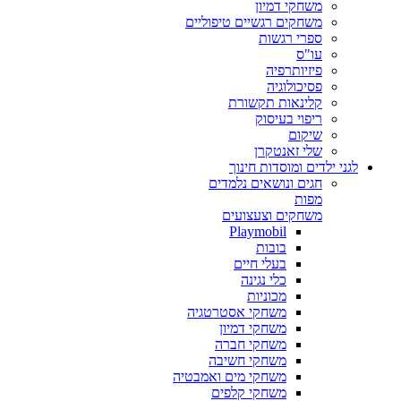
משחקי דמיון
משחקים רגשיים טיפוליים
ספרי רגשות
עו"ס
פיזיותרפיה
פסיכולוגיה
קלינאות תקשורת
ריפוי בעיסוק
שיקום
שלי זאנטקרן
לגני ילדים ומוסדות חינוך
חגים ונושאים נלמדים
מפות
משחקים וצעצועים
Playmobil
בובות
בעלי חיים
כלי נגינה
מכוניות
משחקי אסטרטגיה
משחקי דמיון
משחקי חברה
משחקי חשיבה
משחקי מים ואמבטיה
משחקי קלפים