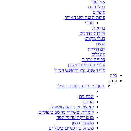
אני וגופי
בעלי חיים
סופרים
עונות השנה ומזג האוויר
חורף
בריאות
זהירות בדרכים
בעלי מקצוע
המים
יום הולדת
מאכלים
צבעים וצורות
עברית אנגלית וחשבון
סוף השנה, קיץ והחופש הגדול
בלוג
עוד...
חינוך מיוחד והתפתחות הילד
אבחונים
הורים
לאנשי חינוך ייעוץ וטיפול
לומדות ומשחקי מחשב טיפוליים
מוטוריקה עדינה וגסה
משחקי דמיון
משחקים רגשיים טיפוליים