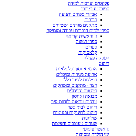
פלקטים וערכות למידה
ספורט וג'ימבורי
אביזרי ספורט ותנועה
כדורים
מתקנים מזרנים ושטיחים
ספרי ילדים חוברות עבודה ומוסיקה
גן וראשית קריאה
ספרי רגשות
ספרים
קלאסיקות
הפסקה פעילה
ריהוט
ארגזי אחסון וסלסלאות
ארונות מגירות ומיכלים
המלצות לציוד כללי
חצר - מתקנים ומשחקים
כיסאות וספסלים
מבואה ואחסון
מדפים מראות ולוחות קיר
ריהוט לבתי ספר
ריהוט לתינוקות ופעוטות
שולחנות
שערים מעוצבים וחציצות
גן אנטרופוסופי
ימי הולדת ומסיבות