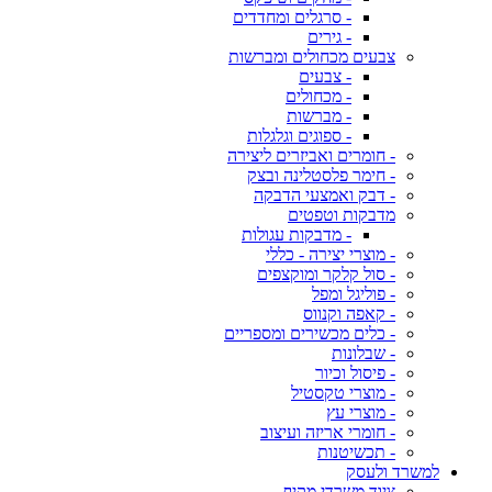
- סרגלים ומחדדים
- גירים
צבעים מכחולים ומברשות
- צבעים
- מכחולים
- מברשות
- ספוגים וגלגלות
- חומרים ואביזרים ליצירה
- חימר פלסטלינה ובצק
- דבק ואמצעי הדבקה
מדבקות וטפטים
- מדבקות עגולות
- מוצרי יצירה - כללי
- סול קלקר ומוקצפים
- פוליגל ומפל
- קאפה וקנווס
- כלים מכשירים ומספריים
- שבלונות
- פיסול וכיור
- מוצרי טקסטיל
- מוצרי עץ
- חומרי אריזה ועיצוב
- תכשיטנות
למשרד ולעסק
ציוד משרדי מקיף