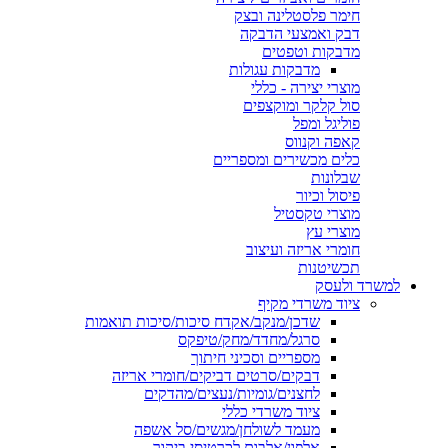
חימר פלסטלינה ובצק
דבק ואמצעי הדבקה
מדבקות וטפטים
מדבקות עגולות
מוצרי יצירה - כללי
סול קלקר ומוקצפים
פוליגל ומפל
קאפה וקנווס
כלים מכשירים ומספריים
שבלונות
פיסול וכיור
מוצרי טקסטיל
מוצרי עץ
חומרי אריזה ועיצוב
תכשיטנות
למשרד ולעסק
ציוד משרדי מקיף
שדכן/מנקב/אקדח סיכות/סיכות תואמות
סרגל/מחדד/מחק/טיפקס
מספריים וסכיני חיתוך
דבקים/סרטים דביקים/חומרי אריזה
לחצנים/גומיות/נעצים/מהדקים
ציוד משרדי כללי
מעמד לשולחן/מגשים/סל אשפה
אלפון/אלבום לכרטיסי ביקור