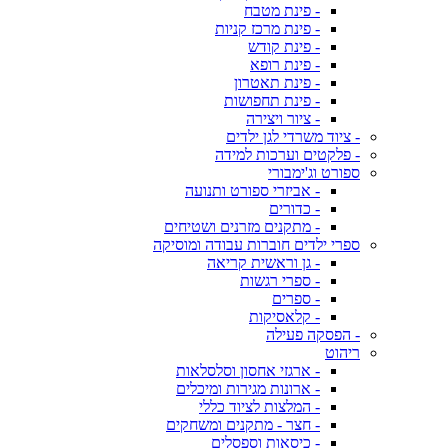
- פינת מטבח
- פינת מרכז קניות
- פינת קודש
- פינת רופא
- פינת תאטרון
- פינת תחפושות
- ציור ויצירה
- ציוד משרדי לגן ילדים
- פלקטים וערכות למידה
ספורט וג'ימבורי
- אביזרי ספורט ותנועה
- כדורים
- מתקנים מזרנים ושטיחים
ספרי ילדים חוברות עבודה ומוסיקה
- גן וראשית קריאה
- ספרי רגשות
- ספרים
- קלאסיקות
- הפסקה פעילה
ריהוט
- ארגזי אחסון וסלסלאות
- ארונות מגירות ומיכלים
- המלצות לציוד כללי
- חצר - מתקנים ומשחקים
- כיסאות וספסלים