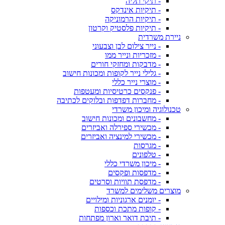
- תיקי תליה
- תיקיות אינדקס
- תיקיות הרמוניקה
- תיקיות פלסטיק וקרטון
ניירת משרדית
- נייר צילום לבן וצבעוני
- מזכריות ונייר ממו
- מדבקות ומחזקי חורים
- גלילי נייר לקופות ומכונות חישוב
- מוצרי נייר כללי
- פנקסים כרטיסיות ומעטפות
- מחברות דפדפות ובלוקים לכתיבה
טכנולוגיה ומיכון משרדי
- מחשבונים ומכונות חישוב
- מכשירי ספירלה ואביזרים
- מכשירי למינציה ואביזרים
- מגרסות
- טלפונים
- מיכון משרדי כללי
- מדפסות ופקסים
- מדפסת תוויות וסרטים
מוצרים משלימים למשרד
- יומנים ארגוניות ומילויים
- קופות מתכת וכספות
- תיבת דואר וארון מפתחות