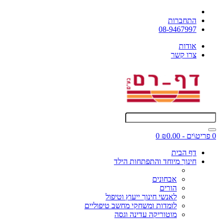
התחברות
08-9467997
אודות
צרו קשר
0 פריט\ים - ₪0.00
0
דף הבית
חינוך מיוחד והתפתחות הילד
אבחונים
הורים
לאנשי חינוך ייעוץ וטיפול
לומדות ומשחקי מחשב טיפוליים
מוטוריקה עדינה וגסה