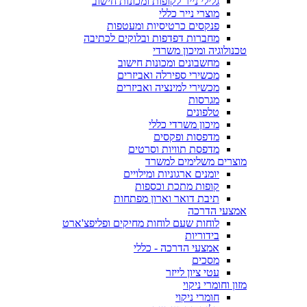
גלילי נייר לקופות ומכונות חישוב
מוצרי נייר כללי
פנקסים כרטיסיות ומעטפות
מחברות דפדפות ובלוקים לכתיבה
טכנולוגיה ומיכון משרדי
מחשבונים ומכונות חישוב
מכשירי ספירלה ואביזרים
מכשירי למינציה ואביזרים
מגרסות
טלפונים
מיכון משרדי כללי
מדפסות ופקסים
מדפסת תוויות וסרטים
מוצרים משלימים למשרד
יומנים ארגוניות ומילויים
קופות מתכת וכספות
תיבת דואר וארון מפתחות
אמצעי הדרכה
לוחות שעם לוחות מחיקים ופליפצ'ארט
בידוריות
אמצעי הדרכה - כללי
מסכים
עטי ציון לייזר
מזון וחומרי ניקוי
חומרי ניקוי