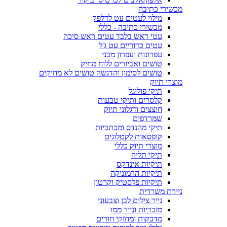
מכשירי כתיבה
מילוי לעטים עט לדלפק
מכשירי כתיבה - כללי
עטי ראש בלבד עטים ראש סיכה
עטים כדוריים עט ג'ל
עפרונות ועפרון מכני
טושים ואביזרים ללוח מחיק
טושים לסימון והדגשה טושים לא מחיקים
מוצרי תיוק
תיקי פוליגל
קלסרים ותיקי טבעות
חוצצים ודגלוני תיוק
שמרדפים
תיקי מהנדס ומכתביות
קופסאות לקטלוגים
מוצרי תיוק כללי
תיקי תליה
תיקיות אינדקס
תיקיות הרמוניקה
תיקיות פלסטיק וקרטון
ניירת משרדית
נייר צילום לבן וצבעוני
מזכריות ונייר ממו
מדבקות ומחזקי חורים