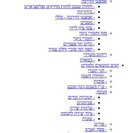
אמצעי הדרכה
- לוחות שעם לוחות מחיקים ופליפצ'ארט
- בידוריות
- אמצעי הדרכה - כללי
- מסכים
- עטי ציון לייזר
מזון וחומרי ניקוי
- חומרי ניקוי
- כלים חד פעמיים
- קפה תה סוכר וחלב עמיד
ריהוט משרדי
- כסאות
חגים ונושאים נלמדים
- חגי תשרי
- תחילת השנה
- סוכות
- ט"ו בשבט גינה וטבע
חנוכה
- חנוכיות וכדים
- סביבונים
- ערכות יצירה
- ציוד יצירה לחנוכה
- שונות
- פורים
- פסח ואביב