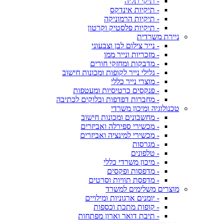
- תיקי תליה
- תיקיות אינדקס
- תיקיות הרמוניקה
- תיקיות פלסטיק וקרטון
ניירת משרדית
- נייר צילום לבן וצבעוני
- מזכריות ונייר ממו
- מדבקות ומחזקי חורים
- גלילי נייר לקופות ומכונות חישוב
- מוצרי נייר כללי
- פנקסים כרטיסיות ומעטפות
- מחברות דפדפות ובלוקים לכתיבה
טכנולוגיה ומיכון משרדי
- מחשבונים ומכונות חישוב
- מכשירי ספירלה ואביזרים
- מכשירי למינציה ואביזרים
- מגרסות
- טלפונים
- מיכון משרדי כללי
- מדפסות ופקסים
- מדפסת תוויות וסרטים
מוצרים משלימים למשרד
- יומנים ארגוניות ומילויים
- קופות מתכת וכספות
- תיבת דואר וארון מפתחות