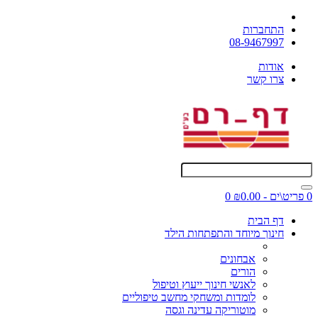
התחברות
08-9467997
אודות
צרו קשר
0 פריט\ים - ₪0.00
0
דף הבית
חינוך מיוחד והתפתחות הילד
אבחונים
הורים
לאנשי חינוך ייעוץ וטיפול
לומדות ומשחקי מחשב טיפוליים
מוטוריקה עדינה וגסה