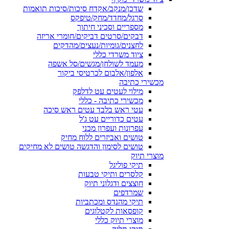
שדכן/מנקב/אקדח סיכות/סיכות תואמות
סרגל/מחדד/מחק/טיפקס
מספריים וסכיני חיתוך
דבקים/סרטים דביקים/חומרי אריזה
לחצנים/גומיות/נעצים/מהדקים
ציוד משרדי כללי
מעמד לשולחן/מגשים/סל אשפה
אלפון/אלבום לכרטיסי ביקור
מכשירי כתיבה
מילוי לעטים עט לדלפק
מכשירי כתיבה - כללי
עטי ראש בלבד עטים ראש סיכה
עטים כדוריים עט ג'ל
עפרונות ועפרון מכני
טושים ואביזרים ללוח מחיק
טושים לסימון והדגשה טושים לא מחיקים
מוצרי תיוק
תיקי פוליגל
קלסרים ותיקי טבעות
חוצצים ודגלוני תיוק
שמרדפים
תיקי מהנדס ומכתביות
קופסאות לקטלוגים
מוצרי תיוק כללי