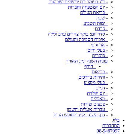
- ל"ג בעומר יום ירושלים ושבועות
- יום המשפחה וחברות
- בריאת העולם
- שבת
- ימות השבוע
- פרדס
- סדר יום: בוקר צהרים ערב ולילה
- איכות הסביבה והעולם
- אני וגופי
- בעלי חיים
- סופרים
עונות השנה ומזג האוויר
- חורף
- בריאות
- זהירות בדרכים
- בעלי מקצוע
- המים
- יום הולדת
- מאכלים
- צבעים וצורות
- עברית אנגלית וחשבון
- סוף השנה, קיץ והחופש הגדול
בלוג
התחברות
08-9467997