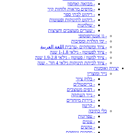
- מבואה ואחסון
- מדפים מראות ולוחות קיר
- ריהוט לבתי ספר
- ריהוט לתינוקות ופעוטות
- שולחנות
- שערים מעוצבים וחציצות
- גן אנטרופוסופי
- ימי הולדת ומסיבות
- ציוד ומשחקים -ערבית اللغة العربية
- ציוד לפעוטון - גילאי 1-1.8 שנה
- ציוד למעון / פעוטון - גילאי 1.9-2.8 שנה
- ציוד לכיתת תינוקות גילאי 4 חד' - שנה
יצירה ואומנות
נייר ומוצריו
- בלוק ציור
- בריסטולים
- דפים מעוצבים
- נייר העתקה
- ניירות מיוחדים
- קרטון
כלי כתיבה
- עפרונות
- עטים
- טושים
- מחקים וטיפקס