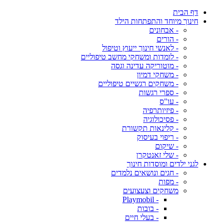
דף הבית
חינוך מיוחד והתפתחות הילד
- אבחונים
- הורים
- לאנשי חינוך ייעוץ וטיפול
- לומדות ומשחקי מחשב טיפוליים
- מוטוריקה עדינה וגסה
- משחקי דמיון
- משחקים רגשיים טיפוליים
- ספרי רגשות
- עו"ס
- פיזיותרפיה
- פסיכולוגיה
- קלינאות תקשורת
- ריפוי בעיסוק
- שיקום
- שלי זאנטקרן
לגני ילדים ומוסדות חינוך
- חגים ונושאים נלמדים
- מפות
משחקים וצעצועים
- Playmobil
- בובות
- בעלי חיים