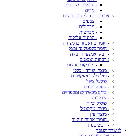
- סרגלים ומחדדים
- גירים
צבעים מכחולים ומברשות
- צבעים
- מכחולים
- מברשות
- ספוגים וגלגלות
- חומרים ואביזרים ליצירה
- חימר פלסטלינה ובצק
- דבק ואמצעי הדבקה
מדבקות וטפטים
- מדבקות עגולות
- מוצרי יצירה - כללי
- סול קלקר ומוקצפים
- פוליגל ומפל
- קאפה וקנווס
- כלים מכשירים ומספריים
- שבלונות
- פיסול וכיור
- מוצרי טקסטיל
- מוצרי עץ
- חומרי אריזה ועיצוב
- תכשיטנות
למשרד ולעסק
ציוד משרדי מקיף