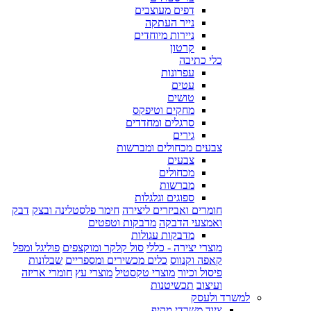
דפים מעוצבים
נייר העתקה
ניירות מיוחדים
קרטון
כלי כתיבה
עפרונות
עטים
טושים
מחקים וטיפקס
סרגלים ומחדדים
גירים
צבעים מכחולים ומברשות
צבעים
מכחולים
מברשות
ספוגים וגלגלות
חומרים ואביזרים ליצירה
חימר פלסטלינה ובצק
דבק
ואמצעי הדבקה
מדבקות וטפטים
מדבקות עגולות
מוצרי יצירה - כללי
סול קלקר ומוקצפים
פוליגל ומפל
קאפה וקנווס
כלים מכשירים ומספריים
שבלונות
פיסול וכיור
מוצרי טקסטיל
מוצרי עץ
חומרי אריזה
ועיצוב
תכשיטנות
למשרד ולעסק
ציוד משרדי מקיף