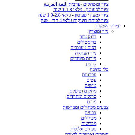
ציוד ומשחקים -ערבית اللغة العربية
ציוד לפעוטון - גילאי 1-1.8 שנה
ציוד למעון / פעוטון - גילאי 1.9-2.8 שנה
ציוד לכיתת תינוקות גילאי 4 חד' - שנה
יצירה ואומנות
נייר ומוצריו
בלוק ציור
בריסטולים
דפים מעוצבים
נייר העתקה
ניירות מיוחדים
קרטון
כלי כתיבה
עפרונות
עטים
טושים
מחקים וטיפקס
סרגלים ומחדדים
גירים
צבעים מכחולים ומברשות
צבעים
מכחולים
מברשות
ספוגים וגלגלות
חומרים ואביזרים ליצירה