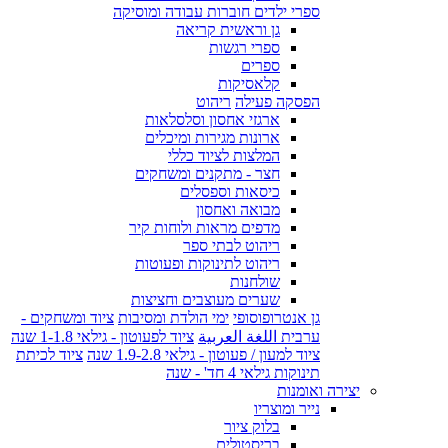
ספרי ילדים חוברות עבודה ומוסיקה
גן וראשית קריאה
ספרי רגשות
ספרים
קלאסיקות
הפסקה פעילה
ריהוט
ארגזי אחסון וסלסלאות
ארונות מגירות ומיכלים
המלצות לציוד כללי
חצר - מתקנים ומשחקים
כיסאות וספסלים
מבואה ואחסון
מדפים מראות ולוחות קיר
ריהוט לבתי ספר
ריהוט לתינוקות ופעוטות
שולחנות
שערים מעוצבים וחציצות
גן אנטרופוסופי
ימי הולדת ומסיבות
ציוד ומשחקים -
ערבית اللغة العربية
ציוד לפעוטון - גילאי 1-1.8 שנה
ציוד למעון / פעוטון - גילאי 1.9-2.8 שנה
ציוד לכיתת
תינוקות גילאי 4 חד' - שנה
יצירה ואומנות
נייר ומוצריו
בלוק ציור
בריסטולים