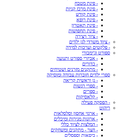
- פינת מטבח
- פינת מרכז קניות
- פינת קודש
- פינת רופא
- פינת תאטרון
- פינת תחפושות
- ציור ויצירה
- ציוד משרדי לגן ילדים
- פלקטים וערכות למידה
ספורט וג'ימבורי
- אביזרי ספורט ותנועה
- כדורים
- מתקנים מזרנים ושטיחים
ספרי ילדים חוברות עבודה ומוסיקה
- גן וראשית קריאה
- ספרי רגשות
- ספרים
- קלאסיקות
- הפסקה פעילה
ריהוט
- ארגזי אחסון וסלסלאות
- ארונות מגירות ומיכלים
- המלצות לציוד כללי
- חצר - מתקנים ומשחקים
- כיסאות וספסלים