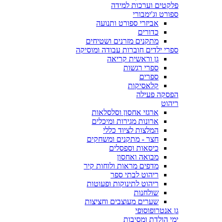
פלקטים וערכות למידה
ספורט וג'ימבורי
אביזרי ספורט ותנועה
כדורים
מתקנים מזרנים ושטיחים
ספרי ילדים חוברות עבודה ומוסיקה
גן וראשית קריאה
ספרי רגשות
ספרים
קלאסיקות
הפסקה פעילה
ריהוט
ארגזי אחסון וסלסלאות
ארונות מגירות ומיכלים
המלצות לציוד כללי
חצר - מתקנים ומשחקים
כיסאות וספסלים
מבואה ואחסון
מדפים מראות ולוחות קיר
ריהוט לבתי ספר
ריהוט לתינוקות ופעוטות
שולחנות
שערים מעוצבים וחציצות
גן אנטרופוסופי
ימי הולדת ומסיבות