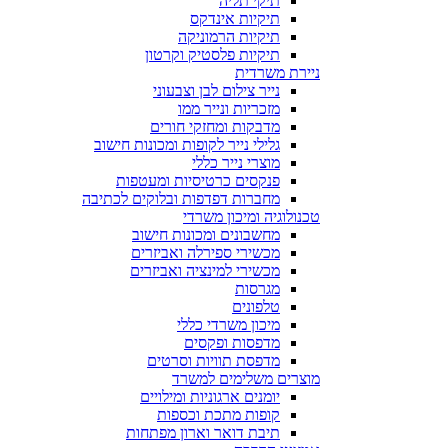
תיקי תליה
תיקיות אינדקס
תיקיות הרמוניקה
תיקיות פלסטיק וקרטון
ניירת משרדית
נייר צילום לבן וצבעוני
מזכריות ונייר ממו
מדבקות ומחזקי חורים
גלילי נייר לקופות ומכונות חישוב
מוצרי נייר כללי
פנקסים כרטיסיות ומעטפות
מחברות דפדפות ובלוקים לכתיבה
טכנולוגיה ומיכון משרדי
מחשבונים ומכונות חישוב
מכשירי ספירלה ואביזרים
מכשירי למינציה ואביזרים
מגרסות
טלפונים
מיכון משרדי כללי
מדפסות ופקסים
מדפסת תוויות וסרטים
מוצרים משלימים למשרד
יומנים ארגוניות ומילויים
קופות מתכת וכספות
תיבת דואר וארון מפתחות