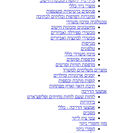
גלילי נייר לקופות ומכונות חישוב
מוצרי נייר כללי
פנקסים כרטיסיות ומעטפות
מחברות דפדפות ובלוקים לכתיבה
טכנולוגיה ומיכון משרדי
מחשבונים ומכונות חישוב
מכשירי ספירלה ואביזרים
מכשירי למינציה ואביזרים
מגרסות
טלפונים
מיכון משרדי כללי
מדפסות ופקסים
מדפסת תוויות וסרטים
מוצרים משלימים למשרד
יומנים ארגוניות ומילויים
קופות מתכת וכספות
תיבת דואר וארון מפתחות
אמצעי הדרכה
לוחות שעם לוחות מחיקים ופליפצ'ארט
בידוריות
אמצעי הדרכה - כללי
מסכים
עטי ציון לייזר
מזון וחומרי ניקוי
חומרי ניקוי