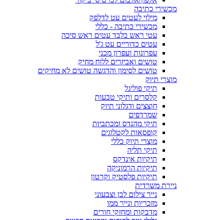
מכשירי כתיבה
מילוי לעטים עט לדלפק
מכשירי כתיבה - כללי
עטי ראש בלבד עטים ראש סיכה
עטים כדוריים עט ג'ל
עפרונות ועפרון מכני
טושים ואביזרים ללוח מחיק
טושים לסימון והדגשה טושים לא מחיקים
מוצרי תיוק
תיקי פוליגל
קלסרים ותיקי טבעות
חוצצים ודגלוני תיוק
שמרדפים
תיקי מהנדס ומכתביות
קופסאות לקטלוגים
מוצרי תיוק כללי
תיקי תליה
תיקיות אינדקס
תיקיות הרמוניקה
תיקיות פלסטיק וקרטון
ניירת משרדית
נייר צילום לבן וצבעוני
מזכריות ונייר ממו
מדבקות ומחזקי חורים