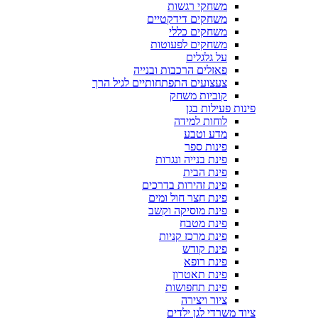
משחקי רגשות
משחקים דידקטיים
משחקים כללי
משחקים לפעוטות
על גלגלים
פאזלים הרכבות ובנייה
צעצועים התפתחותיים לגיל הרך
קוביות משחק
פינות פעילות בגן
לוחות למידה
מדע וטבע
פינות ספר
פינת בנייה ונגרות
פינת הבית
פינת זהירות בדרכים
פינת חצר חול ומים
פינת מוסיקה וקשב
פינת מטבח
פינת מרכז קניות
פינת קודש
פינת רופא
פינת תאטרון
פינת תחפושות
ציור ויצירה
ציוד משרדי לגן ילדים