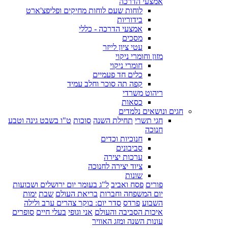
אמצעי הדרכה
לוחות שעם לוחות מחיקים ופליפצ'ארט
בידוריות
אמצעי הדרכה - כללי
מסכים
עטי ציון לייזר
מזון וחומרי ניקוי
חומרי ניקוי
כלים חד פעמיים
קפה תה סוכר וחלב עמיד
ריהוט משרדי
כסאות
חגים ונושאים נלמדים
חגי תשרי
תחילת השנה
סוכות
ט"ו בשבט גינה וטבע
חנוכה
חנוכיות וכדים
סביבונים
ערכות יצירה
ציוד יצירה לחנוכה
שונות
פורים
פסח ואביב
ל"ג בעומר יום ירושלים ושבועות
יום המשפחה וחברות
בריאת העולם
שבת
ימות
השבוע
פרדס
סדר יום: בוקר צהרים ערב ולילה
איכות הסביבה והעולם
אני וגופי
בעלי חיים
סופרים
עונות השנה ומזג האוויר