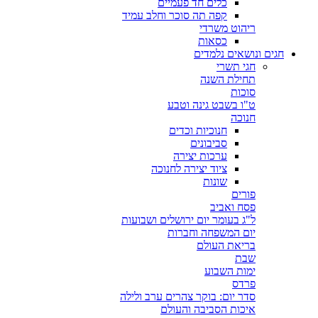
כלים חד פעמיים
קפה תה סוכר וחלב עמיד
ריהוט משרדי
כסאות
חגים ונושאים נלמדים
חגי תשרי
תחילת השנה
סוכות
ט"ו בשבט גינה וטבע
חנוכה
חנוכיות וכדים
סביבונים
ערכות יצירה
ציוד יצירה לחנוכה
שונות
פורים
פסח ואביב
ל"ג בעומר יום ירושלים ושבועות
יום המשפחה וחברות
בריאת העולם
שבת
ימות השבוע
פרדס
סדר יום: בוקר צהרים ערב ולילה
איכות הסביבה והעולם