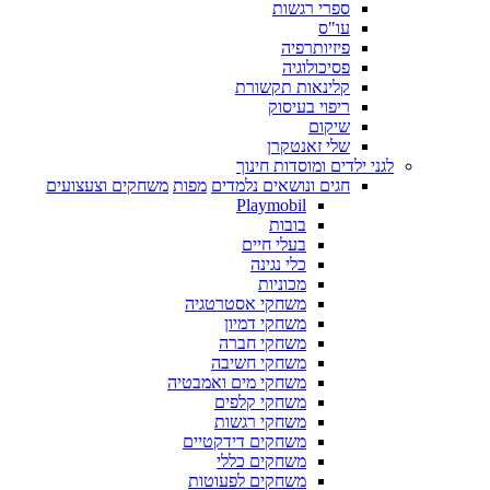
ספרי רגשות
עו"ס
פיזיותרפיה
פסיכולוגיה
קלינאות תקשורת
ריפוי בעיסוק
שיקום
שלי זאנטקרן
לגני ילדים ומוסדות חינוך
חגים ונושאים נלמדים
מפות
משחקים וצעצועים
Playmobil
בובות
בעלי חיים
כלי נגינה
מכוניות
משחקי אסטרטגיה
משחקי דמיון
משחקי חברה
משחקי חשיבה
משחקי מים ואמבטיה
משחקי קלפים
משחקי רגשות
משחקים דידקטיים
משחקים כללי
משחקים לפעוטות