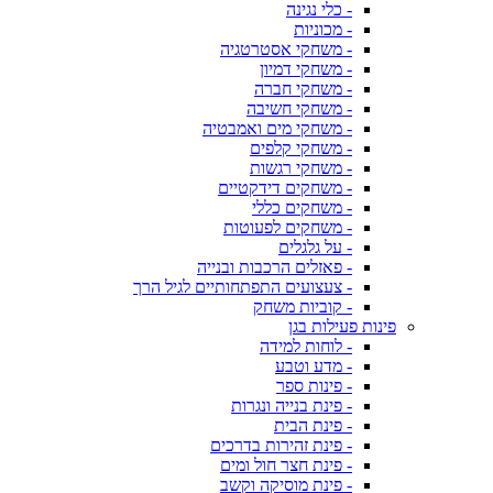
- כלי נגינה
- מכוניות
- משחקי אסטרטגיה
- משחקי דמיון
- משחקי חברה
- משחקי חשיבה
- משחקי מים ואמבטיה
- משחקי קלפים
- משחקי רגשות
- משחקים דידקטיים
- משחקים כללי
- משחקים לפעוטות
- על גלגלים
- פאזלים הרכבות ובנייה
- צעצועים התפתחותיים לגיל הרך
- קוביות משחק
פינות פעילות בגן
- לוחות למידה
- מדע וטבע
- פינות ספר
- פינת בנייה ונגרות
- פינת הבית
- פינת זהירות בדרכים
- פינת חצר חול ומים
- פינת מוסיקה וקשב