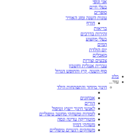
אני וגופי
בעלי חיים
סופרים
עונות השנה ומזג האוויר
חורף
בריאות
זהירות בדרכים
בעלי מקצוע
המים
יום הולדת
מאכלים
צבעים וצורות
עברית אנגלית וחשבון
סוף השנה, קיץ והחופש הגדול
בלוג
עוד...
חינוך מיוחד והתפתחות הילד
אבחונים
הורים
לאנשי חינוך ייעוץ וטיפול
לומדות ומשחקי מחשב טיפוליים
מוטוריקה עדינה וגסה
משחקי דמיון
משחקים רגשיים טיפוליים