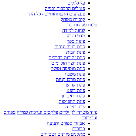
על גלגלים
פאזלים הרכבות ובנייה
צעצועים התפתחותיים לגיל הרך
קוביות משחק
פינות פעילות בגן
לוחות למידה
מדע וטבע
פינות ספר
פינת בנייה ונגרות
פינת הבית
פינת זהירות בדרכים
פינת חצר חול ומים
פינת מוסיקה וקשב
פינת מטבח
פינת מרכז קניות
פינת קודש
פינת רופא
פינת תאטרון
פינת תחפושות
ציור ויצירה
ציוד משרדי לגן ילדים
פלקטים וערכות למידה
ספורט
וג'ימבורי
אביזרי ספורט ותנועה
כדורים
מתקנים מזרנים ושטיחים