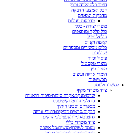
חימר פלסטלינה ובצק
דבק ואמצעי הדבקה
מדבקות וטפטים
מדבקות עגולות
מוצרי יצירה - כללי
סול קלקר ומוקצפים
פוליגל ומפל
קאפה וקנווס
כלים מכשירים ומספריים
שבלונות
פיסול וכיור
מוצרי טקסטיל
מוצרי עץ
חומרי אריזה ועיצוב
תכשיטנות
למשרד ולעסק
ציוד משרדי מקיף
שדכן/מנקב/אקדח סיכות/סיכות תואמות
סרגל/מחדד/מחק/טיפקס
מספריים וסכיני חיתוך
דבקים/סרטים דביקים/חומרי אריזה
לחצנים/גומיות/נעצים/מהדקים
ציוד משרדי כללי
מעמד לשולחן/מגשים/סל אשפה
אלפון/אלבום לכרטיסי ביקור