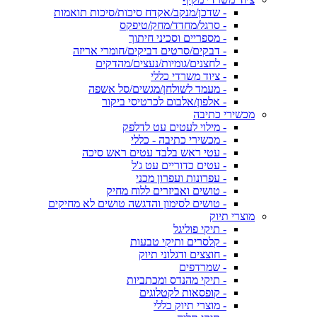
- שדכן/מנקב/אקדח סיכות/סיכות תואמות
- סרגל/מחדד/מחק/טיפקס
- מספריים וסכיני חיתוך
- דבקים/סרטים דביקים/חומרי אריזה
- לחצנים/גומיות/נעצים/מהדקים
- ציוד משרדי כללי
- מעמד לשולחן/מגשים/סל אשפה
- אלפון/אלבום לכרטיסי ביקור
מכשירי כתיבה
- מילוי לעטים עט לדלפק
- מכשירי כתיבה - כללי
- עטי ראש בלבד עטים ראש סיכה
- עטים כדוריים עט ג'ל
- עפרונות ועפרון מכני
- טושים ואביזרים ללוח מחיק
- טושים לסימון והדגשה טושים לא מחיקים
מוצרי תיוק
- תיקי פוליגל
- קלסרים ותיקי טבעות
- חוצצים ודגלוני תיוק
- שמרדפים
- תיקי מהנדס ומכתביות
- קופסאות לקטלוגים
- מוצרי תיוק כללי