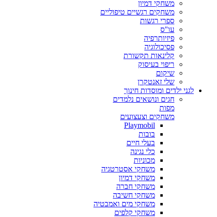
משחקי דמיון
משחקים רגשיים טיפוליים
ספרי רגשות
עו"ס
פיזיותרפיה
פסיכולוגיה
קלינאות תקשורת
ריפוי בעיסוק
שיקום
שלי זאנטקרן
לגני ילדים ומוסדות חינוך
חגים ונושאים נלמדים
מפות
משחקים וצעצועים
Playmobil
בובות
בעלי חיים
כלי נגינה
מכוניות
משחקי אסטרטגיה
משחקי דמיון
משחקי חברה
משחקי חשיבה
משחקי מים ואמבטיה
משחקי קלפים