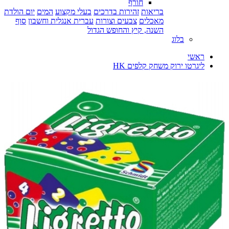
חורף
בריאות
זהירות בדרכים
בעלי מקצוע
המים
יום הולדת
מאכלים
צבעים וצורות
עברית אנגלית וחשבון
סוף
השנה, קיץ והחופש הגדול
בלוג
ראשי
ליגרטו ירוק משחק קלפים HK