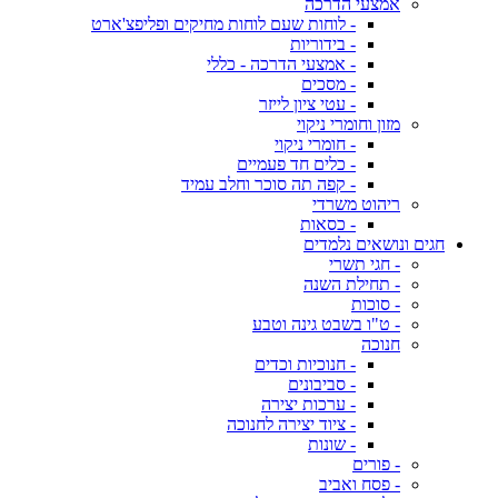
אמצעי הדרכה
- לוחות שעם לוחות מחיקים ופליפצ'ארט
- בידוריות
- אמצעי הדרכה - כללי
- מסכים
- עטי ציון לייזר
מזון וחומרי ניקוי
- חומרי ניקוי
- כלים חד פעמיים
- קפה תה סוכר וחלב עמיד
ריהוט משרדי
- כסאות
חגים ונושאים נלמדים
- חגי תשרי
- תחילת השנה
- סוכות
- ט"ו בשבט גינה וטבע
חנוכה
- חנוכיות וכדים
- סביבונים
- ערכות יצירה
- ציוד יצירה לחנוכה
- שונות
- פורים
- פסח ואביב