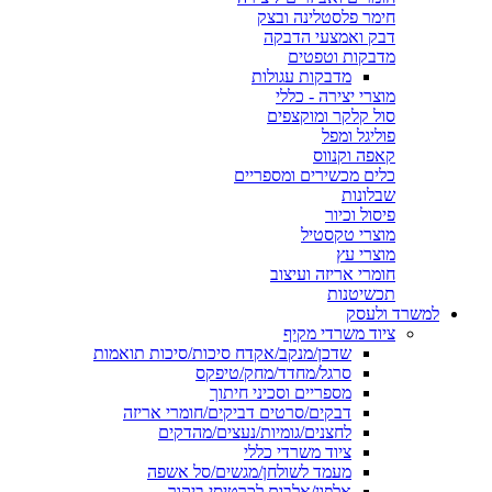
חימר פלסטלינה ובצק
דבק ואמצעי הדבקה
מדבקות וטפטים
מדבקות עגולות
מוצרי יצירה - כללי
סול קלקר ומוקצפים
פוליגל ומפל
קאפה וקנווס
כלים מכשירים ומספריים
שבלונות
פיסול וכיור
מוצרי טקסטיל
מוצרי עץ
חומרי אריזה ועיצוב
תכשיטנות
למשרד ולעסק
ציוד משרדי מקיף
שדכן/מנקב/אקדח סיכות/סיכות תואמות
סרגל/מחדד/מחק/טיפקס
מספריים וסכיני חיתוך
דבקים/סרטים דביקים/חומרי אריזה
לחצנים/גומיות/נעצים/מהדקים
ציוד משרדי כללי
מעמד לשולחן/מגשים/סל אשפה
אלפון/אלבום לכרטיסי ביקור