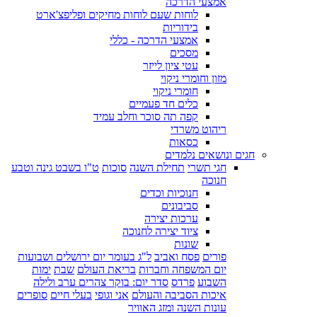
אמצעי הדרכה
לוחות שעם לוחות מחיקים ופליפצ'ארט
בידוריות
אמצעי הדרכה - כללי
מסכים
עטי ציון לייזר
מזון וחומרי ניקוי
חומרי ניקוי
כלים חד פעמיים
קפה תה סוכר וחלב עמיד
ריהוט משרדי
כסאות
חגים ונושאים נלמדים
חגי תשרי
תחילת השנה
סוכות
ט"ו בשבט גינה וטבע
חנוכה
חנוכיות וכדים
סביבונים
ערכות יצירה
ציוד יצירה לחנוכה
שונות
פורים
פסח ואביב
ל"ג בעומר יום ירושלים ושבועות
יום המשפחה וחברות
בריאת העולם
שבת
ימות
השבוע
פרדס
סדר יום: בוקר צהרים ערב ולילה
איכות הסביבה והעולם
אני וגופי
בעלי חיים
סופרים
עונות השנה ומזג האוויר