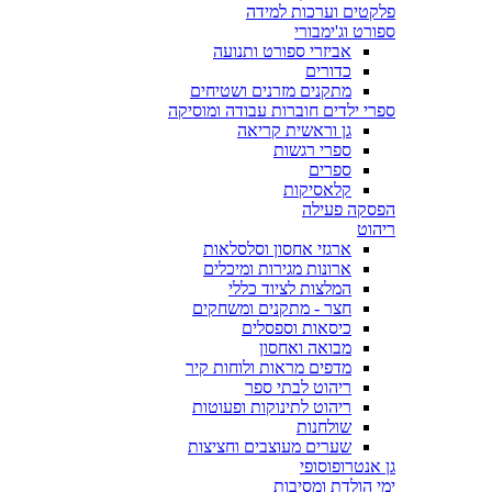
פלקטים וערכות למידה
ספורט וג'ימבורי
אביזרי ספורט ותנועה
כדורים
מתקנים מזרנים ושטיחים
ספרי ילדים חוברות עבודה ומוסיקה
גן וראשית קריאה
ספרי רגשות
ספרים
קלאסיקות
הפסקה פעילה
ריהוט
ארגזי אחסון וסלסלאות
ארונות מגירות ומיכלים
המלצות לציוד כללי
חצר - מתקנים ומשחקים
כיסאות וספסלים
מבואה ואחסון
מדפים מראות ולוחות קיר
ריהוט לבתי ספר
ריהוט לתינוקות ופעוטות
שולחנות
שערים מעוצבים וחציצות
גן אנטרופוסופי
ימי הולדת ומסיבות