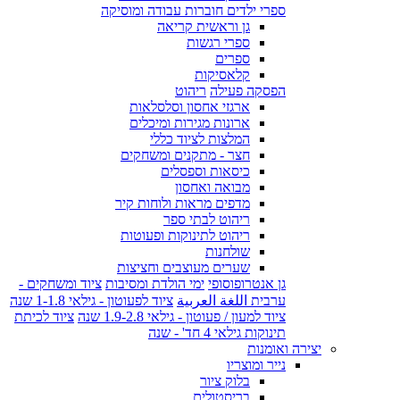
ספרי ילדים חוברות עבודה ומוסיקה
גן וראשית קריאה
ספרי רגשות
ספרים
קלאסיקות
הפסקה פעילה
ריהוט
ארגזי אחסון וסלסלאות
ארונות מגירות ומיכלים
המלצות לציוד כללי
חצר - מתקנים ומשחקים
כיסאות וספסלים
מבואה ואחסון
מדפים מראות ולוחות קיר
ריהוט לבתי ספר
ריהוט לתינוקות ופעוטות
שולחנות
שערים מעוצבים וחציצות
גן אנטרופוסופי
ימי הולדת ומסיבות
ציוד ומשחקים -
ערבית اللغة العربية
ציוד לפעוטון - גילאי 1-1.8 שנה
ציוד למעון / פעוטון - גילאי 1.9-2.8 שנה
ציוד לכיתת
תינוקות גילאי 4 חד' - שנה
יצירה ואומנות
נייר ומוצריו
בלוק ציור
בריסטולים