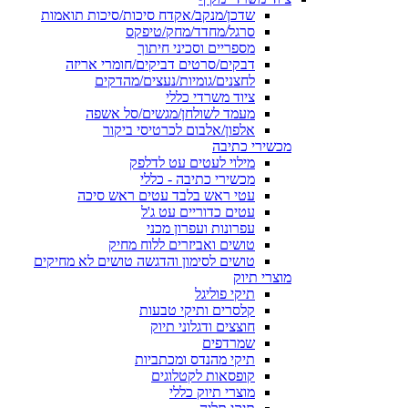
שדכן/מנקב/אקדח סיכות/סיכות תואמות
סרגל/מחדד/מחק/טיפקס
מספריים וסכיני חיתוך
דבקים/סרטים דביקים/חומרי אריזה
לחצנים/גומיות/נעצים/מהדקים
ציוד משרדי כללי
מעמד לשולחן/מגשים/סל אשפה
אלפון/אלבום לכרטיסי ביקור
מכשירי כתיבה
מילוי לעטים עט לדלפק
מכשירי כתיבה - כללי
עטי ראש בלבד עטים ראש סיכה
עטים כדוריים עט ג'ל
עפרונות ועפרון מכני
טושים ואביזרים ללוח מחיק
טושים לסימון והדגשה טושים לא מחיקים
מוצרי תיוק
תיקי פוליגל
קלסרים ותיקי טבעות
חוצצים ודגלוני תיוק
שמרדפים
תיקי מהנדס ומכתביות
קופסאות לקטלוגים
מוצרי תיוק כללי