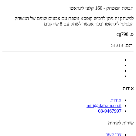
תכולת המשחק - 160 קלפי ליגראטו
למשחק זה ניתן לרכוש קופסא נוספת עם צבעים שונים של המשחק
הבסיסי ליגראטו ובכך אפשר לשחק עם 8 שחקנים
ס. cg798
דגם:
51313
אודות
אודות
miri@dafram.co.il
08-9467997
שירות לקוחות
צרו קשר