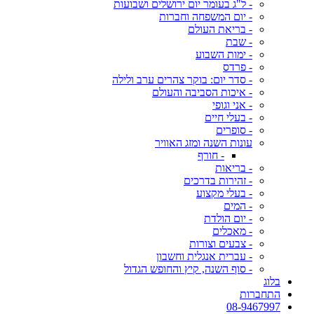
- ל"ג בעומר יום ירושלים ושבועות
- יום המשפחה וחברות
- בריאת העולם
- שבת
- ימות השבוע
- פרדס
- סדר יום: בוקר צהרים ערב ולילה
- איכות הסביבה והעולם
- אני וגופי
- בעלי חיים
- סופרים
עונות השנה ומזג האוויר
- חורף
- בריאות
- זהירות בדרכים
- בעלי מקצוע
- המים
- יום הולדת
- מאכלים
- צבעים וצורות
- עברית אנגלית וחשבון
- סוף השנה, קיץ והחופש הגדול
בלוג
התחברות
08-9467997