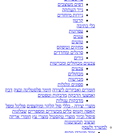
דפים מעוצבים
נייר העתקה
ניירות מיוחדים
קרטון
כלי כתיבה
עפרונות
עטים
טושים
מחקים וטיפקס
סרגלים ומחדדים
גירים
צבעים מכחולים ומברשות
צבעים
מכחולים
מברשות
ספוגים וגלגלות
חומרים ואביזרים ליצירה
חימר פלסטלינה ובצק
דבק
ואמצעי הדבקה
מדבקות וטפטים
מדבקות עגולות
מוצרי יצירה - כללי
סול קלקר ומוקצפים
פוליגל ומפל
קאפה וקנווס
כלים מכשירים ומספריים
שבלונות
פיסול וכיור
מוצרי טקסטיל
מוצרי עץ
חומרי אריזה
ועיצוב
תכשיטנות
למשרד ולעסק
ציוד משרדי מקיף