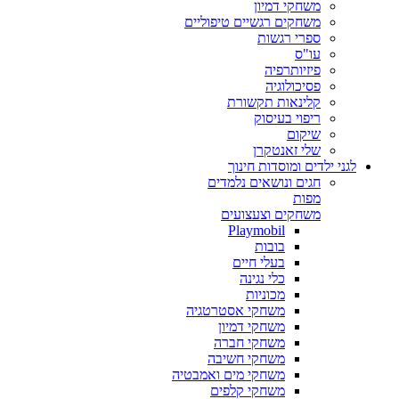
משחקי דמיון
משחקים רגשיים טיפוליים
ספרי רגשות
עו"ס
פיזיותרפיה
פסיכולוגיה
קלינאות תקשורת
ריפוי בעיסוק
שיקום
שלי זאנטקרן
לגני ילדים ומוסדות חינוך
חגים ונושאים נלמדים
מפות
משחקים וצעצועים
Playmobil
בובות
בעלי חיים
כלי נגינה
מכוניות
משחקי אסטרטגיה
משחקי דמיון
משחקי חברה
משחקי חשיבה
משחקי מים ואמבטיה
משחקי קלפים