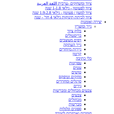
ציוד ומשחקים -ערבית اللغة العربية
ציוד לפעוטון - גילאי 1-1.8 שנה
ציוד למעון / פעוטון - גילאי 1.9-2.8 שנה
ציוד לכיתת תינוקות גילאי 4 חד' - שנה
יצירה ואומנות
נייר ומוצריו
בלוק ציור
בריסטולים
דפים מעוצבים
נייר העתקה
ניירות מיוחדים
קרטון
כלי כתיבה
עפרונות
עטים
טושים
מחקים וטיפקס
סרגלים ומחדדים
גירים
צבעים מכחולים ומברשות
צבעים
מכחולים
מברשות
ספוגים וגלגלות
חומרים ואביזרים ליצירה