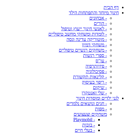
דף הבית
חינוך מיוחד והתפתחות הילד
- אבחונים
- הורים
- לאנשי חינוך ייעוץ וטיפול
- לומדות ומשחקי מחשב טיפוליים
- מוטוריקה עדינה וגסה
- משחקי דמיון
- משחקים רגשיים טיפוליים
- ספרי רגשות
- עו"ס
- פיזיותרפיה
- פסיכולוגיה
- קלינאות תקשורת
- ריפוי בעיסוק
- שיקום
- שלי זאנטקרן
לגני ילדים ומוסדות חינוך
- חגים ונושאים נלמדים
- מפות
משחקים וצעצועים
- Playmobil
- בובות
- בעלי חיים