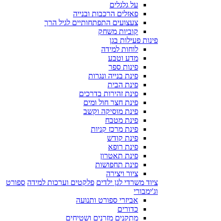
על גלגלים
פאזלים הרכבות ובנייה
צעצועים התפתחותיים לגיל הרך
קוביות משחק
פינות פעילות בגן
לוחות למידה
מדע וטבע
פינות ספר
פינת בנייה ונגרות
פינת הבית
פינת זהירות בדרכים
פינת חצר חול ומים
פינת מוסיקה וקשב
פינת מטבח
פינת מרכז קניות
פינת קודש
פינת רופא
פינת תאטרון
פינת תחפושות
ציור ויצירה
ציוד משרדי לגן ילדים
פלקטים וערכות למידה
ספורט
וג'ימבורי
אביזרי ספורט ותנועה
כדורים
מתקנים מזרנים ושטיחים