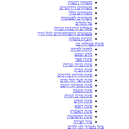
משחקי רגשות
משחקים דידקטיים
משחקים כללי
משחקים לפעוטות
על גלגלים
פאזלים הרכבות ובנייה
צעצועים התפתחותיים לגיל הרך
קוביות משחק
פינות פעילות בגן
לוחות למידה
מדע וטבע
פינות ספר
פינת בנייה ונגרות
פינת הבית
פינת זהירות בדרכים
פינת חצר חול ומים
פינת מוסיקה וקשב
פינת מטבח
פינת מרכז קניות
פינת קודש
פינת רופא
פינת תאטרון
פינת תחפושות
ציור ויצירה
ציוד משרדי לגן ילדים