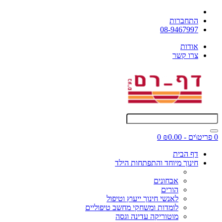
התחברות
08-9467997
אודות
צרו קשר
0 פריט\ים - ₪0.00
0
דף הבית
חינוך מיוחד והתפתחות הילד
אבחונים
הורים
לאנשי חינוך ייעוץ וטיפול
לומדות ומשחקי מחשב טיפוליים
מוטוריקה עדינה וגסה