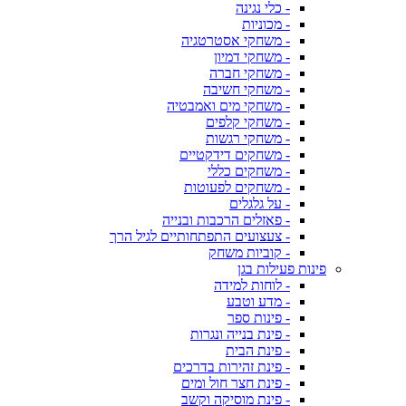
- כלי נגינה
- מכוניות
- משחקי אסטרטגיה
- משחקי דמיון
- משחקי חברה
- משחקי חשיבה
- משחקי מים ואמבטיה
- משחקי קלפים
- משחקי רגשות
- משחקים דידקטיים
- משחקים כללי
- משחקים לפעוטות
- על גלגלים
- פאזלים הרכבות ובנייה
- צעצועים התפתחותיים לגיל הרך
- קוביות משחק
פינות פעילות בגן
- לוחות למידה
- מדע וטבע
- פינות ספר
- פינת בנייה ונגרות
- פינת הבית
- פינת זהירות בדרכים
- פינת חצר חול ומים
- פינת מוסיקה וקשב