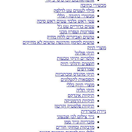
מכשירי כתיבה
מילוי לעטים עט לדלפק
מכשירי כתיבה - כללי
עטי ראש בלבד עטים ראש סיכה
עטים כדוריים עט ג'ל
עפרונות ועפרון מכני
טושים ואביזרים ללוח מחיק
טושים לסימון והדגשה טושים לא מחיקים
מוצרי תיוק
תיקי פוליגל
קלסרים ותיקי טבעות
חוצצים ודגלוני תיוק
שמרדפים
תיקי מהנדס ומכתביות
קופסאות לקטלוגים
מוצרי תיוק כללי
תיקי תליה
תיקיות אינדקס
תיקיות הרמוניקה
תיקיות פלסטיק וקרטון
ניירת משרדית
נייר צילום לבן וצבעוני
מזכריות ונייר ממו
מדבקות ומחזקי חורים