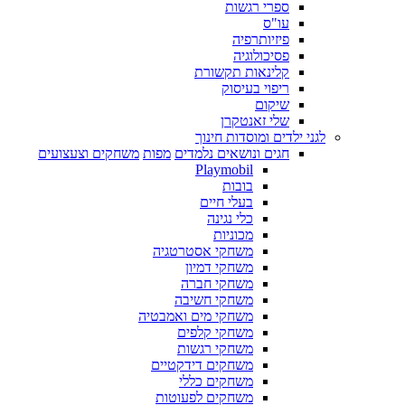
ספרי רגשות
עו"ס
פיזיותרפיה
פסיכולוגיה
קלינאות תקשורת
ריפוי בעיסוק
שיקום
שלי זאנטקרן
לגני ילדים ומוסדות חינוך
חגים ונושאים נלמדים
מפות
משחקים וצעצועים
Playmobil
בובות
בעלי חיים
כלי נגינה
מכוניות
משחקי אסטרטגיה
משחקי דמיון
משחקי חברה
משחקי חשיבה
משחקי מים ואמבטיה
משחקי קלפים
משחקי רגשות
משחקים דידקטיים
משחקים כללי
משחקים לפעוטות