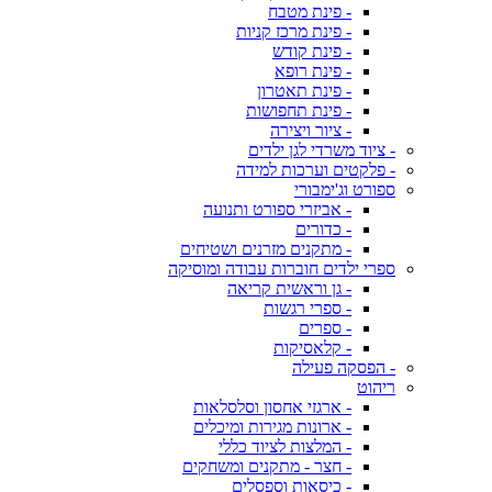
- פינת מטבח
- פינת מרכז קניות
- פינת קודש
- פינת רופא
- פינת תאטרון
- פינת תחפושות
- ציור ויצירה
- ציוד משרדי לגן ילדים
- פלקטים וערכות למידה
ספורט וג'ימבורי
- אביזרי ספורט ותנועה
- כדורים
- מתקנים מזרנים ושטיחים
ספרי ילדים חוברות עבודה ומוסיקה
- גן וראשית קריאה
- ספרי רגשות
- ספרים
- קלאסיקות
- הפסקה פעילה
ריהוט
- ארגזי אחסון וסלסלאות
- ארונות מגירות ומיכלים
- המלצות לציוד כללי
- חצר - מתקנים ומשחקים
- כיסאות וספסלים