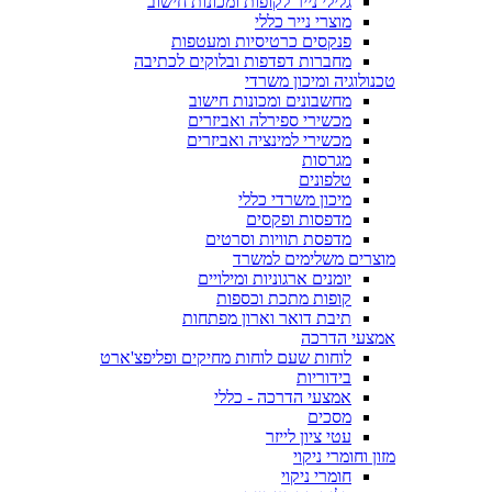
גלילי נייר לקופות ומכונות חישוב
מוצרי נייר כללי
פנקסים כרטיסיות ומעטפות
מחברות דפדפות ובלוקים לכתיבה
טכנולוגיה ומיכון משרדי
מחשבונים ומכונות חישוב
מכשירי ספירלה ואביזרים
מכשירי למינציה ואביזרים
מגרסות
טלפונים
מיכון משרדי כללי
מדפסות ופקסים
מדפסת תוויות וסרטים
מוצרים משלימים למשרד
יומנים ארגוניות ומילויים
קופות מתכת וכספות
תיבת דואר וארון מפתחות
אמצעי הדרכה
לוחות שעם לוחות מחיקים ופליפצ'ארט
בידוריות
אמצעי הדרכה - כללי
מסכים
עטי ציון לייזר
מזון וחומרי ניקוי
חומרי ניקוי