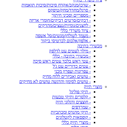
- שדכן/מנקב/אקדח סיכות/סיכות תואמות
- סרגל/מחדד/מחק/טיפקס
- מספריים וסכיני חיתוך
- דבקים/סרטים דביקים/חומרי אריזה
- לחצנים/גומיות/נעצים/מהדקים
- ציוד משרדי כללי
- מעמד לשולחן/מגשים/סל אשפה
- אלפון/אלבום לכרטיסי ביקור
מכשירי כתיבה
- מילוי לעטים עט לדלפק
- מכשירי כתיבה - כללי
- עטי ראש בלבד עטים ראש סיכה
- עטים כדוריים עט ג'ל
- עפרונות ועפרון מכני
- טושים ואביזרים ללוח מחיק
- טושים לסימון והדגשה טושים לא מחיקים
מוצרי תיוק
- תיקי פוליגל
- קלסרים ותיקי טבעות
- חוצצים ודגלוני תיוק
- שמרדפים
- תיקי מהנדס ומכתביות
- קופסאות לקטלוגים
- מוצרי תיוק כללי