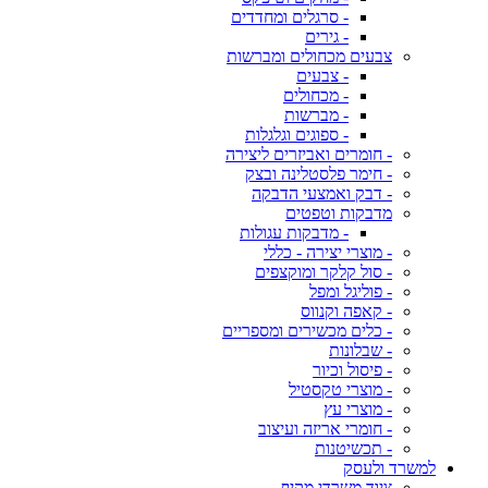
- סרגלים ומחדדים
- גירים
צבעים מכחולים ומברשות
- צבעים
- מכחולים
- מברשות
- ספוגים וגלגלות
- חומרים ואביזרים ליצירה
- חימר פלסטלינה ובצק
- דבק ואמצעי הדבקה
מדבקות וטפטים
- מדבקות עגולות
- מוצרי יצירה - כללי
- סול קלקר ומוקצפים
- פוליגל ומפל
- קאפה וקנווס
- כלים מכשירים ומספריים
- שבלונות
- פיסול וכיור
- מוצרי טקסטיל
- מוצרי עץ
- חומרי אריזה ועיצוב
- תכשיטנות
למשרד ולעסק
ציוד משרדי מקיף