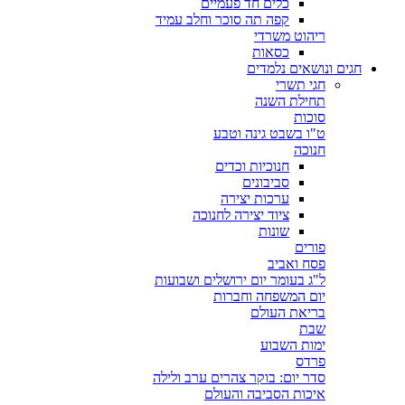
כלים חד פעמיים
קפה תה סוכר וחלב עמיד
ריהוט משרדי
כסאות
חגים ונושאים נלמדים
חגי תשרי
תחילת השנה
סוכות
ט"ו בשבט גינה וטבע
חנוכה
חנוכיות וכדים
סביבונים
ערכות יצירה
ציוד יצירה לחנוכה
שונות
פורים
פסח ואביב
ל"ג בעומר יום ירושלים ושבועות
יום המשפחה וחברות
בריאת העולם
שבת
ימות השבוע
פרדס
סדר יום: בוקר צהרים ערב ולילה
איכות הסביבה והעולם