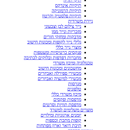
תיקי תליה
תיקיות אינדקס
תיקיות הרמוניקה
תיקיות פלסטיק וקרטון
ניירת משרדית
נייר צילום לבן וצבעוני
מזכריות ונייר ממו
מדבקות ומחזקי חורים
גלילי נייר לקופות ומכונות חישוב
מוצרי נייר כללי
פנקסים כרטיסיות ומעטפות
מחברות דפדפות ובלוקים לכתיבה
טכנולוגיה ומיכון משרדי
מחשבונים ומכונות חישוב
מכשירי ספירלה ואביזרים
מכשירי למינציה ואביזרים
מגרסות
טלפונים
מיכון משרדי כללי
מדפסות ופקסים
מדפסת תוויות וסרטים
מוצרים משלימים למשרד
יומנים ארגוניות ומילויים
קופות מתכת וכספות
תיבת דואר וארון מפתחות