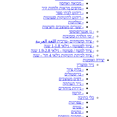
- מבואה ואחסון
- מדפים מראות ולוחות קיר
- ריהוט לבתי ספר
- ריהוט לתינוקות ופעוטות
- שולחנות
- שערים מעוצבים וחציצות
- גן אנטרופוסופי
- ימי הולדת ומסיבות
- ציוד ומשחקים -ערבית اللغة العربية
- ציוד לפעוטון - גילאי 1-1.8 שנה
- ציוד למעון / פעוטון - גילאי 1.9-2.8 שנה
- ציוד לכיתת תינוקות גילאי 4 חד' - שנה
יצירה ואומנות
נייר ומוצריו
- בלוק ציור
- בריסטולים
- דפים מעוצבים
- נייר העתקה
- ניירות מיוחדים
- קרטון
כלי כתיבה
- עפרונות
- עטים
- טושים
- מחקים וטיפקס