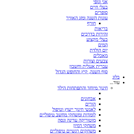
אני וגופי
בעלי חיים
סופרים
עונות השנה ומזג האוויר
חורף
בריאות
זהירות בדרכים
בעלי מקצוע
המים
יום הולדת
מאכלים
צבעים וצורות
עברית אנגלית וחשבון
סוף השנה, קיץ והחופש הגדול
בלוג
עוד...
חינוך מיוחד והתפתחות הילד
אבחונים
הורים
לאנשי חינוך ייעוץ וטיפול
לומדות ומשחקי מחשב טיפוליים
מוטוריקה עדינה וגסה
משחקי דמיון
משחקים רגשיים טיפוליים