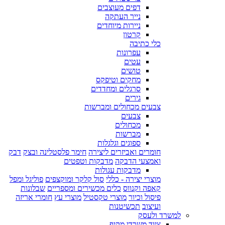
דפים מעוצבים
נייר העתקה
ניירות מיוחדים
קרטון
כלי כתיבה
עפרונות
עטים
טושים
מחקים וטיפקס
סרגלים ומחדדים
גירים
צבעים מכחולים ומברשות
צבעים
מכחולים
מברשות
ספוגים וגלגלות
חומרים ואביזרים ליצירה
חימר פלסטלינה ובצק
דבק
ואמצעי הדבקה
מדבקות וטפטים
מדבקות עגולות
מוצרי יצירה - כללי
סול קלקר ומוקצפים
פוליגל ומפל
קאפה וקנווס
כלים מכשירים ומספריים
שבלונות
פיסול וכיור
מוצרי טקסטיל
מוצרי עץ
חומרי אריזה
ועיצוב
תכשיטנות
למשרד ולעסק
ציוד משרדי מקיף