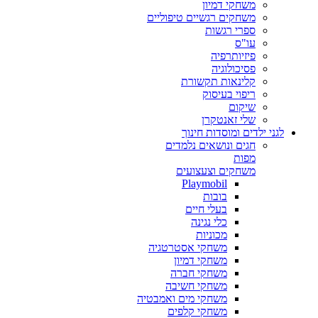
משחקי דמיון
משחקים רגשיים טיפוליים
ספרי רגשות
עו"ס
פיזיותרפיה
פסיכולוגיה
קלינאות תקשורת
ריפוי בעיסוק
שיקום
שלי זאנטקרן
לגני ילדים ומוסדות חינוך
חגים ונושאים נלמדים
מפות
משחקים וצעצועים
Playmobil
בובות
בעלי חיים
כלי נגינה
מכוניות
משחקי אסטרטגיה
משחקי דמיון
משחקי חברה
משחקי חשיבה
משחקי מים ואמבטיה
משחקי קלפים