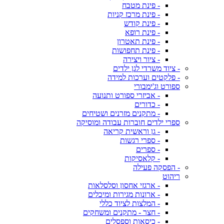
- פינת מטבח
- פינת מרכז קניות
- פינת קודש
- פינת רופא
- פינת תאטרון
- פינת תחפושות
- ציור ויצירה
- ציוד משרדי לגן ילדים
- פלקטים וערכות למידה
ספורט וג'ימבורי
- אביזרי ספורט ותנועה
- כדורים
- מתקנים מזרנים ושטיחים
ספרי ילדים חוברות עבודה ומוסיקה
- גן וראשית קריאה
- ספרי רגשות
- ספרים
- קלאסיקות
- הפסקה פעילה
ריהוט
- ארגזי אחסון וסלסלאות
- ארונות מגירות ומיכלים
- המלצות לציוד כללי
- חצר - מתקנים ומשחקים
- כיסאות וספסלים