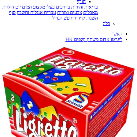
חורף
בריאות
זהירות בדרכים
בעלי מקצוע
המים
יום הולדת
מאכלים
צבעים וצורות
עברית אנגלית וחשבון
סוף
השנה, קיץ והחופש הגדול
בלוג
ראשי
ליגרטו אדום משחק קלפים HK