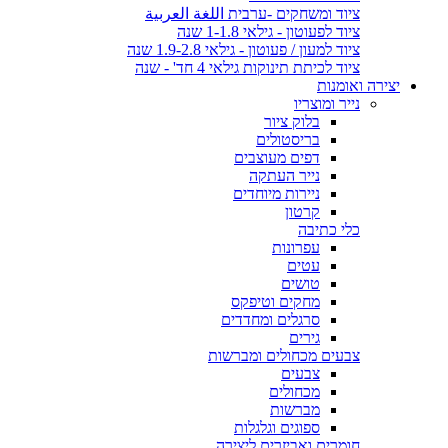
ציוד ומשחקים -ערבית اللغة العربية
ציוד לפעוטון - גילאי 1-1.8 שנה
ציוד למעון / פעוטון - גילאי 1.9-2.8 שנה
ציוד לכיתת תינוקות גילאי 4 חד' - שנה
יצירה ואומנות
נייר ומוצריו
בלוק ציור
בריסטולים
דפים מעוצבים
נייר העתקה
ניירות מיוחדים
קרטון
כלי כתיבה
עפרונות
עטים
טושים
מחקים וטיפקס
סרגלים ומחדדים
גירים
צבעים מכחולים ומברשות
צבעים
מכחולים
מברשות
ספוגים וגלגלות
חומרים ואביזרים ליצירה