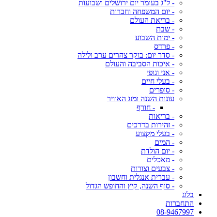
- ל"ג בעומר יום ירושלים ושבועות
- יום המשפחה וחברות
- בריאת העולם
- שבת
- ימות השבוע
- פרדס
- סדר יום: בוקר צהרים ערב ולילה
- איכות הסביבה והעולם
- אני וגופי
- בעלי חיים
- סופרים
עונות השנה ומזג האוויר
- חורף
- בריאות
- זהירות בדרכים
- בעלי מקצוע
- המים
- יום הולדת
- מאכלים
- צבעים וצורות
- עברית אנגלית וחשבון
- סוף השנה, קיץ והחופש הגדול
בלוג
התחברות
08-9467997