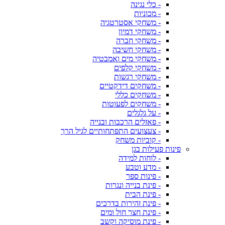
- כלי נגינה
- מכוניות
- משחקי אסטרטגיה
- משחקי דמיון
- משחקי חברה
- משחקי חשיבה
- משחקי מים ואמבטיה
- משחקי קלפים
- משחקי רגשות
- משחקים דידקטיים
- משחקים כללי
- משחקים לפעוטות
- על גלגלים
- פאזלים הרכבות ובנייה
- צעצועים התפתחותיים לגיל הרך
- קוביות משחק
פינות פעילות בגן
- לוחות למידה
- מדע וטבע
- פינות ספר
- פינת בנייה ונגרות
- פינת הבית
- פינת זהירות בדרכים
- פינת חצר חול ומים
- פינת מוסיקה וקשב