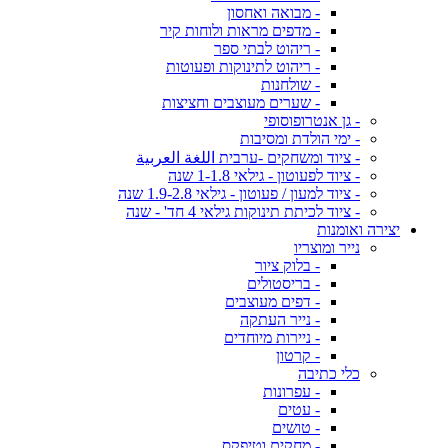
- מבואה ואחסון
- מדפים מראות ולוחות קיר
- ריהוט לבתי ספר
- ריהוט לתינוקות ופעוטות
- שולחנות
- שערים מעוצבים וחציצות
- גן אנטרופוסופי
- ימי הולדת ומסיבות
- ציוד ומשחקים -ערבית اللغة العربية
- ציוד לפעוטון - גילאי 1-1.8 שנה
- ציוד למעון / פעוטון - גילאי 1.9-2.8 שנה
- ציוד לכיתת תינוקות גילאי 4 חד' - שנה
יצירה ואומנות
נייר ומוצריו
- בלוק ציור
- בריסטולים
- דפים מעוצבים
- נייר העתקה
- ניירות מיוחדים
- קרטון
כלי כתיבה
- עפרונות
- עטים
- טושים
- מחקים וטיפקס