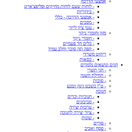
אמצעי הדרכה
- לוחות שעם לוחות מחיקים ופליפצ'ארט
- בידוריות
- אמצעי הדרכה - כללי
- מסכים
- עטי ציון לייזר
מזון וחומרי ניקוי
- חומרי ניקוי
- כלים חד פעמיים
- קפה תה סוכר וחלב עמיד
ריהוט משרדי
- כסאות
חגים ונושאים נלמדים
- חגי תשרי
- תחילת השנה
- סוכות
- ט"ו בשבט גינה וטבע
חנוכה
- חנוכיות וכדים
- סביבונים
- ערכות יצירה
- ציוד יצירה לחנוכה
- שונות
- פורים
- פסח ואביב