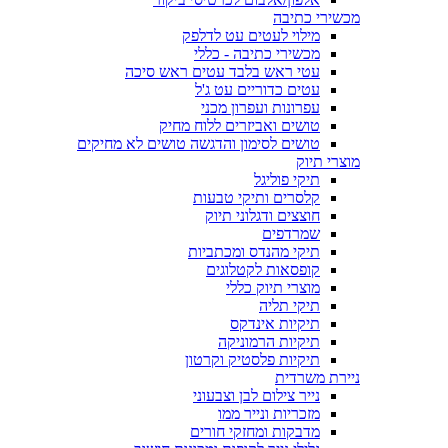
מכשירי כתיבה
מילוי לעטים עט לדלפק
מכשירי כתיבה - כללי
עטי ראש בלבד עטים ראש סיכה
עטים כדוריים עט ג'ל
עפרונות ועפרון מכני
טושים ואביזרים ללוח מחיק
טושים לסימון והדגשה טושים לא מחיקים
מוצרי תיוק
תיקי פוליגל
קלסרים ותיקי טבעות
חוצצים ודגלוני תיוק
שמרדפים
תיקי מהנדס ומכתביות
קופסאות לקטלוגים
מוצרי תיוק כללי
תיקי תליה
תיקיות אינדקס
תיקיות הרמוניקה
תיקיות פלסטיק וקרטון
ניירת משרדית
נייר צילום לבן וצבעוני
מזכריות ונייר ממו
מדבקות ומחזקי חורים