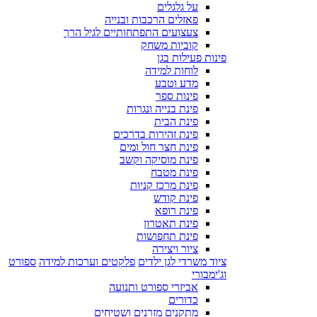
על גלגלים
פאזלים הרכבות ובנייה
צעצועים התפתחותיים לגיל הרך
קוביות משחק
פינות פעילות בגן
לוחות למידה
מדע וטבע
פינות ספר
פינת בנייה ונגרות
פינת הבית
פינת זהירות בדרכים
פינת חצר חול ומים
פינת מוסיקה וקשב
פינת מטבח
פינת מרכז קניות
פינת קודש
פינת רופא
פינת תאטרון
פינת תחפושות
ציור ויצירה
ציוד משרדי לגן ילדים
פלקטים וערכות למידה
ספורט
וג'ימבורי
אביזרי ספורט ותנועה
כדורים
מתקנים מזרנים ושטיחים