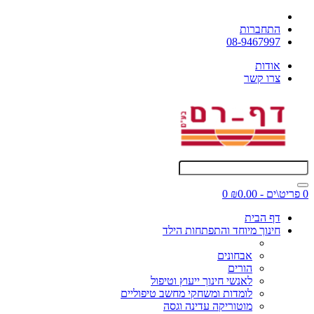
התחברות
08-9467997
אודות
צרו קשר
0 פריט\ים - ₪0.00
0
דף הבית
חינוך מיוחד והתפתחות הילד
אבחונים
הורים
לאנשי חינוך ייעוץ וטיפול
לומדות ומשחקי מחשב טיפוליים
מוטוריקה עדינה וגסה