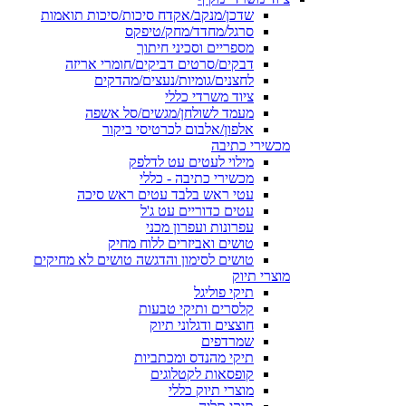
שדכן/מנקב/אקדח סיכות/סיכות תואמות
סרגל/מחדד/מחק/טיפקס
מספריים וסכיני חיתוך
דבקים/סרטים דביקים/חומרי אריזה
לחצנים/גומיות/נעצים/מהדקים
ציוד משרדי כללי
מעמד לשולחן/מגשים/סל אשפה
אלפון/אלבום לכרטיסי ביקור
מכשירי כתיבה
מילוי לעטים עט לדלפק
מכשירי כתיבה - כללי
עטי ראש בלבד עטים ראש סיכה
עטים כדוריים עט ג'ל
עפרונות ועפרון מכני
טושים ואביזרים ללוח מחיק
טושים לסימון והדגשה טושים לא מחיקים
מוצרי תיוק
תיקי פוליגל
קלסרים ותיקי טבעות
חוצצים ודגלוני תיוק
שמרדפים
תיקי מהנדס ומכתביות
קופסאות לקטלוגים
מוצרי תיוק כללי