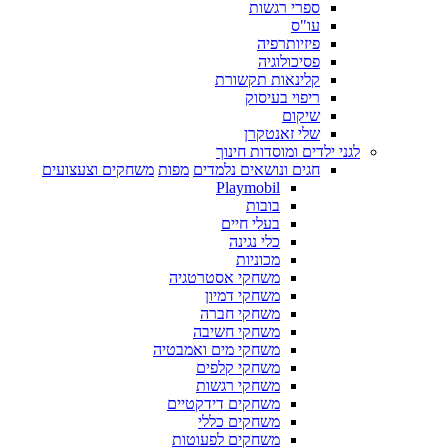
ספרי רגשות
עו"ס
פיזיותרפיה
פסיכולוגיה
קלינאות תקשורת
ריפוי בעיסוק
שיקום
שלי זאנטקרן
לגני ילדים ומוסדות חינוך
חגים ונושאים נלמדים
מפות
משחקים וצעצועים
Playmobil
בובות
בעלי חיים
כלי נגינה
מכוניות
משחקי אסטרטגיה
משחקי דמיון
משחקי חברה
משחקי חשיבה
משחקי מים ואמבטיה
משחקי קלפים
משחקי רגשות
משחקים דידקטיים
משחקים כללי
משחקים לפעוטות