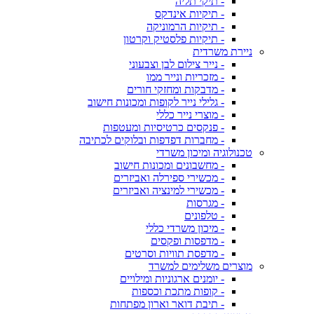
- תיקי תליה
- תיקיות אינדקס
- תיקיות הרמוניקה
- תיקיות פלסטיק וקרטון
ניירת משרדית
- נייר צילום לבן וצבעוני
- מזכריות ונייר ממו
- מדבקות ומחזקי חורים
- גלילי נייר לקופות ומכונות חישוב
- מוצרי נייר כללי
- פנקסים כרטיסיות ומעטפות
- מחברות דפדפות ובלוקים לכתיבה
טכנולוגיה ומיכון משרדי
- מחשבונים ומכונות חישוב
- מכשירי ספירלה ואביזרים
- מכשירי למינציה ואביזרים
- מגרסות
- טלפונים
- מיכון משרדי כללי
- מדפסות ופקסים
- מדפסת תוויות וסרטים
מוצרים משלימים למשרד
- יומנים ארגוניות ומילויים
- קופות מתכת וכספות
- תיבת דואר וארון מפתחות