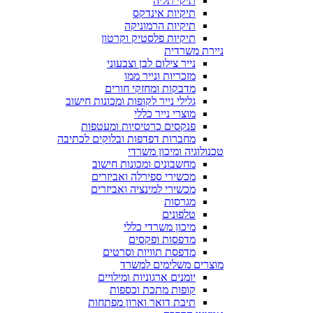
תיקי תליה
תיקיות אינדקס
תיקיות הרמוניקה
תיקיות פלסטיק וקרטון
ניירת משרדית
נייר צילום לבן וצבעוני
מזכריות ונייר ממו
מדבקות ומחזקי חורים
גלילי נייר לקופות ומכונות חישוב
מוצרי נייר כללי
פנקסים כרטיסיות ומעטפות
מחברות דפדפות ובלוקים לכתיבה
טכנולוגיה ומיכון משרדי
מחשבונים ומכונות חישוב
מכשירי ספירלה ואביזרים
מכשירי למינציה ואביזרים
מגרסות
טלפונים
מיכון משרדי כללי
מדפסות ופקסים
מדפסת תוויות וסרטים
מוצרים משלימים למשרד
יומנים ארגוניות ומילויים
קופות מתכת וכספות
תיבת דואר וארון מפתחות