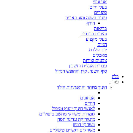
אני וגופי
בעלי חיים
סופרים
עונות השנה ומזג האוויר
חורף
בריאות
זהירות בדרכים
בעלי מקצוע
המים
יום הולדת
מאכלים
צבעים וצורות
עברית אנגלית וחשבון
סוף השנה, קיץ והחופש הגדול
בלוג
עוד...
חינוך מיוחד והתפתחות הילד
אבחונים
הורים
לאנשי חינוך ייעוץ וטיפול
לומדות ומשחקי מחשב טיפוליים
מוטוריקה עדינה וגסה
משחקי דמיון
משחקים רגשיים טיפוליים