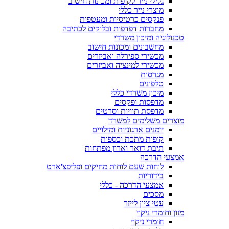
גלילי נייר לקופות ומכונות חישוב
מוצרי נייר כללי
פנקסים כרטיסיות ומעטפות
מחברות דפדפות ובלוקים לכתיבה
טכנולוגיה ומיכון משרדי
מחשבונים ומכונות חישוב
מכשירי ספירלה ואביזרים
מכשירי למינציה ואביזרים
מגרסות
טלפונים
מיכון משרדי כללי
מדפסות ופקסים
מדפסת תוויות וסרטים
מוצרים משלימים למשרד
יומנים ארגוניות ומילויים
קופות מתכת וכספות
תיבת דואר וארון מפתחות
אמצעי הדרכה
לוחות שעם לוחות מחיקים ופליפצ'ארט
בידוריות
אמצעי הדרכה - כללי
מסכים
עטי ציון לייזר
מזון וחומרי ניקוי
חומרי ניקוי