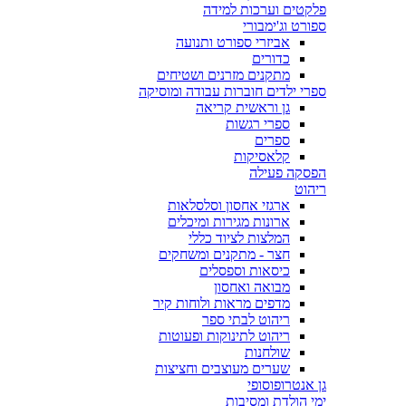
פלקטים וערכות למידה
ספורט וג'ימבורי
אביזרי ספורט ותנועה
כדורים
מתקנים מזרנים ושטיחים
ספרי ילדים חוברות עבודה ומוסיקה
גן וראשית קריאה
ספרי רגשות
ספרים
קלאסיקות
הפסקה פעילה
ריהוט
ארגזי אחסון וסלסלאות
ארונות מגירות ומיכלים
המלצות לציוד כללי
חצר - מתקנים ומשחקים
כיסאות וספסלים
מבואה ואחסון
מדפים מראות ולוחות קיר
ריהוט לבתי ספר
ריהוט לתינוקות ופעוטות
שולחנות
שערים מעוצבים וחציצות
גן אנטרופוסופי
ימי הולדת ומסיבות