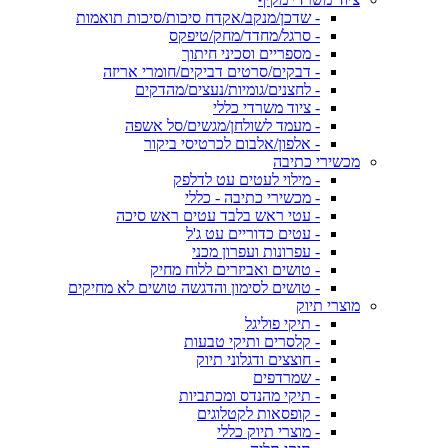
- שדכן/מנקב/אקדח סיכות/סיכות תואמות
- סרגל/מחדד/מחק/טיפקס
- מספריים וסכיני חיתוך
- דבקים/סרטים דביקים/חומרי אריזה
- לחצנים/גומיות/נעצים/מהדקים
- ציוד משרדי כללי
- מעמד לשולחן/מגשים/סל אשפה
- אלפון/אלבום לכרטיסי ביקור
מכשירי כתיבה
- מילוי לעטים עט לדלפק
- מכשירי כתיבה - כללי
- עטי ראש בלבד עטים ראש סיכה
- עטים כדוריים עט ג'ל
- עפרונות ועפרון מכני
- טושים ואביזרים ללוח מחיק
- טושים לסימון והדגשה טושים לא מחיקים
מוצרי תיוק
- תיקי פוליגל
- קלסרים ותיקי טבעות
- חוצצים ודגלוני תיוק
- שמרדפים
- תיקי מהנדס ומכתביות
- קופסאות לקטלוגים
- מוצרי תיוק כללי