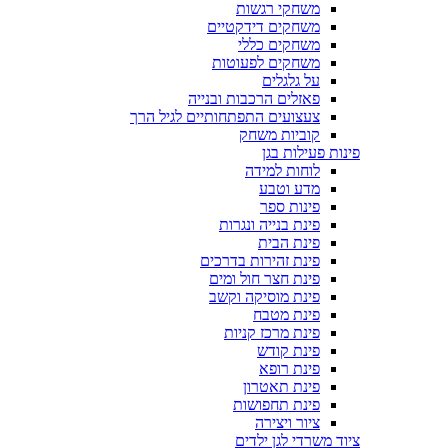
משחקי רגשות
משחקים דידקטיים
משחקים כללי
משחקים לפעוטות
על גלגלים
פאזלים הרכבות ובנייה
צעצועים התפתחותיים לגיל הרך
קוביות משחק
פינות פעילות בגן
לוחות למידה
מדע וטבע
פינות ספר
פינת בנייה ונגרות
פינת הבית
פינת זהירות בדרכים
פינת חצר חול ומים
פינת מוסיקה וקשב
פינת מטבח
פינת מרכז קניות
פינת קודש
פינת רופא
פינת תאטרון
פינת תחפושות
ציור ויצירה
ציוד משרדי לגן ילדים