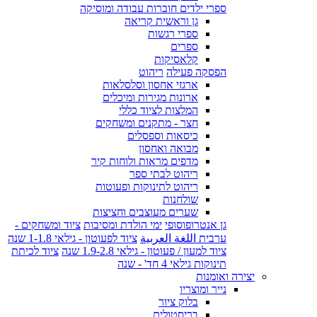
ספרי ילדים חוברות עבודה ומוסיקה
גן וראשית קריאה
ספרי רגשות
ספרים
קלאסיקות
הפסקה פעילה
ריהוט
ארגזי אחסון וסלסלאות
ארונות מגירות ומיכלים
המלצות לציוד כללי
חצר - מתקנים ומשחקים
כיסאות וספסלים
מבואה ואחסון
מדפים מראות ולוחות קיר
ריהוט לבתי ספר
ריהוט לתינוקות ופעוטות
שולחנות
שערים מעוצבים וחציצות
גן אנטרופוסופי
ימי הולדת ומסיבות
ציוד ומשחקים -
ערבית اللغة العربية
ציוד לפעוטון - גילאי 1-1.8 שנה
ציוד למעון / פעוטון - גילאי 1.9-2.8 שנה
ציוד לכיתת
תינוקות גילאי 4 חד' - שנה
יצירה ואומנות
נייר ומוצריו
בלוק ציור
בריסטולים