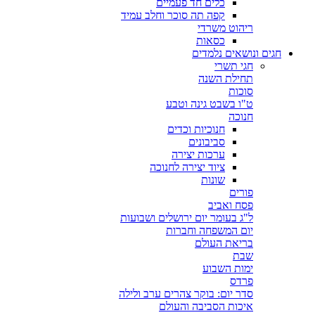
כלים חד פעמיים
קפה תה סוכר וחלב עמיד
ריהוט משרדי
כסאות
חגים ונושאים נלמדים
חגי תשרי
תחילת השנה
סוכות
ט"ו בשבט גינה וטבע
חנוכה
חנוכיות וכדים
סביבונים
ערכות יצירה
ציוד יצירה לחנוכה
שונות
פורים
פסח ואביב
ל"ג בעומר יום ירושלים ושבועות
יום המשפחה וחברות
בריאת העולם
שבת
ימות השבוע
פרדס
סדר יום: בוקר צהרים ערב ולילה
איכות הסביבה והעולם