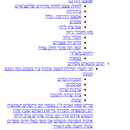
אמצעי הדרכה
לוחות שעם לוחות מחיקים ופליפצ'ארט
בידוריות
אמצעי הדרכה - כללי
מסכים
עטי ציון לייזר
מזון וחומרי ניקוי
חומרי ניקוי
כלים חד פעמיים
קפה תה סוכר וחלב עמיד
ריהוט משרדי
כסאות
חגים ונושאים נלמדים
חגי תשרי
תחילת השנה
סוכות
ט"ו בשבט גינה וטבע
חנוכה
חנוכיות וכדים
סביבונים
ערכות יצירה
ציוד יצירה לחנוכה
שונות
פורים
פסח ואביב
ל"ג בעומר יום ירושלים ושבועות
יום המשפחה וחברות
בריאת העולם
שבת
ימות
השבוע
פרדס
סדר יום: בוקר צהרים ערב ולילה
איכות הסביבה והעולם
אני וגופי
בעלי חיים
סופרים
עונות השנה ומזג האוויר