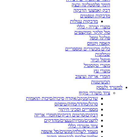
חימר פלסטלינה ובצק
דבק ואמצעי הדבקה
מדבקות וטפטים
מדבקות עגולות
מוצרי יצירה - כללי
סול קלקר ומוקצפים
פוליגל ומפל
קאפה וקנווס
כלים מכשירים ומספריים
שבלונות
פיסול וכיור
מוצרי טקסטיל
מוצרי עץ
חומרי אריזה ועיצוב
תכשיטנות
למשרד ולעסק
ציוד משרדי מקיף
שדכן/מנקב/אקדח סיכות/סיכות תואמות
סרגל/מחדד/מחק/טיפקס
מספריים וסכיני חיתוך
דבקים/סרטים דביקים/חומרי אריזה
לחצנים/גומיות/נעצים/מהדקים
ציוד משרדי כללי
מעמד לשולחן/מגשים/סל אשפה
אלפון/אלבום לכרטיסי ביקור