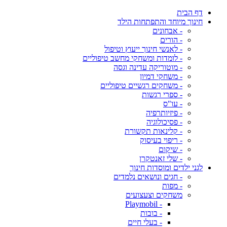
דף הבית
חינוך מיוחד והתפתחות הילד
- אבחונים
- הורים
- לאנשי חינוך ייעוץ וטיפול
- לומדות ומשחקי מחשב טיפוליים
- מוטוריקה עדינה וגסה
- משחקי דמיון
- משחקים רגשיים טיפוליים
- ספרי רגשות
- עו"ס
- פיזיותרפיה
- פסיכולוגיה
- קלינאות תקשורת
- ריפוי בעיסוק
- שיקום
- שלי זאנטקרן
לגני ילדים ומוסדות חינוך
- חגים ונושאים נלמדים
- מפות
משחקים וצעצועים
- Playmobil
- בובות
- בעלי חיים