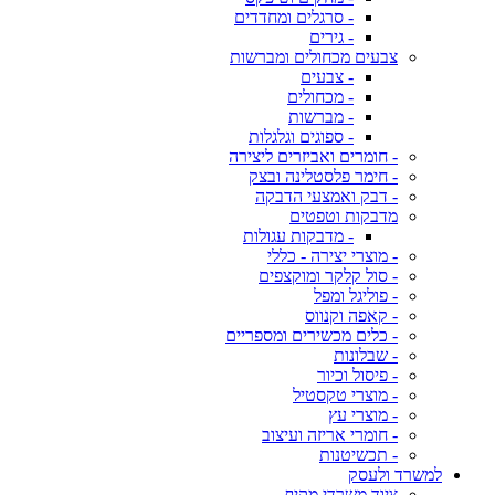
- סרגלים ומחדדים
- גירים
צבעים מכחולים ומברשות
- צבעים
- מכחולים
- מברשות
- ספוגים וגלגלות
- חומרים ואביזרים ליצירה
- חימר פלסטלינה ובצק
- דבק ואמצעי הדבקה
מדבקות וטפטים
- מדבקות עגולות
- מוצרי יצירה - כללי
- סול קלקר ומוקצפים
- פוליגל ומפל
- קאפה וקנווס
- כלים מכשירים ומספריים
- שבלונות
- פיסול וכיור
- מוצרי טקסטיל
- מוצרי עץ
- חומרי אריזה ועיצוב
- תכשיטנות
למשרד ולעסק
ציוד משרדי מקיף