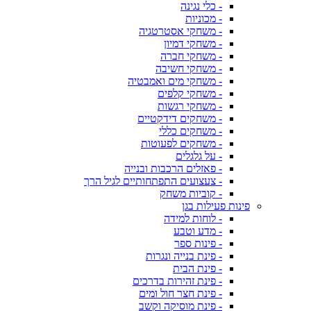
- כלי נגינה
- מכוניות
- משחקי אסטרטגיה
- משחקי דמיון
- משחקי חברה
- משחקי חשיבה
- משחקי מים ואמבטיה
- משחקי קלפים
- משחקי רגשות
- משחקים דידקטיים
- משחקים כללי
- משחקים לפעוטות
- על גלגלים
- פאזלים הרכבות ובנייה
- צעצועים התפתחותיים לגיל הרך
- קוביות משחק
פינות פעילות בגן
- לוחות למידה
- מדע וטבע
- פינות ספר
- פינת בנייה ונגרות
- פינת הבית
- פינת זהירות בדרכים
- פינת חצר חול ומים
- פינת מוסיקה וקשב