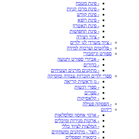
- פינת מטבח
- פינת מרכז קניות
- פינת קודש
- פינת רופא
- פינת תאטרון
- פינת תחפושות
- ציור ויצירה
- ציוד משרדי לגן ילדים
- פלקטים וערכות למידה
ספורט וג'ימבורי
- אביזרי ספורט ותנועה
- כדורים
- מתקנים מזרנים ושטיחים
ספרי ילדים חוברות עבודה ומוסיקה
- גן וראשית קריאה
- ספרי רגשות
- ספרים
- קלאסיקות
- הפסקה פעילה
ריהוט
- ארגזי אחסון וסלסלאות
- ארונות מגירות ומיכלים
- המלצות לציוד כללי
- חצר - מתקנים ומשחקים
- כיסאות וספסלים