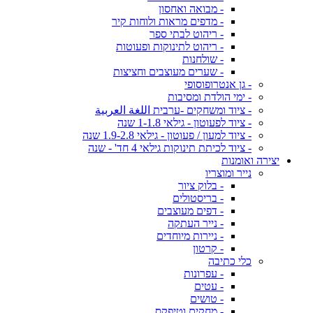
- מבואה ואחסון
- מדפים מראות ולוחות קיר
- ריהוט לבתי ספר
- ריהוט לתינוקות ופעוטות
- שולחנות
- שערים מעוצבים וחציצות
- גן אנטרופוסופי
- ימי הולדת ומסיבות
- ציוד ומשחקים -ערבית اللغة العربية
- ציוד לפעוטון - גילאי 1-1.8 שנה
- ציוד למעון / פעוטון - גילאי 1.9-2.8 שנה
- ציוד לכיתת תינוקות גילאי 4 חד' - שנה
יצירה ואומנות
נייר ומוצריו
- בלוק ציור
- בריסטולים
- דפים מעוצבים
- נייר העתקה
- ניירות מיוחדים
- קרטון
כלי כתיבה
- עפרונות
- עטים
- טושים
- מחקים וטיפקס