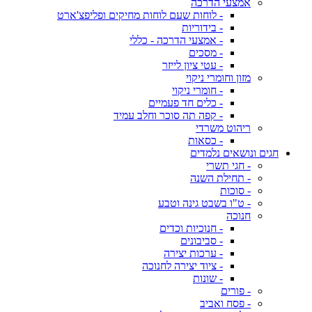
אמצעי הדרכה
- לוחות שעם לוחות מחיקים ופליפצ'ארט
- בידוריות
- אמצעי הדרכה - כללי
- מסכים
- עטי ציון לייזר
מזון וחומרי ניקוי
- חומרי ניקוי
- כלים חד פעמיים
- קפה תה סוכר וחלב עמיד
ריהוט משרדי
- כסאות
חגים ונושאים נלמדים
- חגי תשרי
- תחילת השנה
- סוכות
- ט"ו בשבט גינה וטבע
חנוכה
- חנוכיות וכדים
- סביבונים
- ערכות יצירה
- ציוד יצירה לחנוכה
- שונות
- פורים
- פסח ואביב