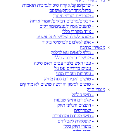
- שדכן/מנקב/אקדח סיכות/סיכות תואמות
- סרגל/מחדד/מחק/טיפקס
- מספריים וסכיני חיתוך
- דבקים/סרטים דביקים/חומרי אריזה
- לחצנים/גומיות/נעצים/מהדקים
- ציוד משרדי כללי
- מעמד לשולחן/מגשים/סל אשפה
- אלפון/אלבום לכרטיסי ביקור
מכשירי כתיבה
- מילוי לעטים עט לדלפק
- מכשירי כתיבה - כללי
- עטי ראש בלבד עטים ראש סיכה
- עטים כדוריים עט ג'ל
- עפרונות ועפרון מכני
- טושים ואביזרים ללוח מחיק
- טושים לסימון והדגשה טושים לא מחיקים
מוצרי תיוק
- תיקי פוליגל
- קלסרים ותיקי טבעות
- חוצצים ודגלוני תיוק
- שמרדפים
- תיקי מהנדס ומכתביות
- קופסאות לקטלוגים
- מוצרי תיוק כללי