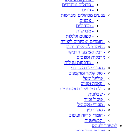
- סרגלים ומחדדים
- גירים
צבעים מכחולים ומברשות
- צבעים
- מכחולים
- מברשות
- ספוגים וגלגלות
- חומרים ואביזרים ליצירה
- חימר פלסטלינה ובצק
- דבק ואמצעי הדבקה
מדבקות וטפטים
- מדבקות עגולות
- מוצרי יצירה - כללי
- סול קלקר ומוקצפים
- פוליגל ומפל
- קאפה וקנווס
- כלים מכשירים ומספריים
- שבלונות
- פיסול וכיור
- מוצרי טקסטיל
- מוצרי עץ
- חומרי אריזה ועיצוב
- תכשיטנות
למשרד ולעסק
ציוד משרדי מקיף