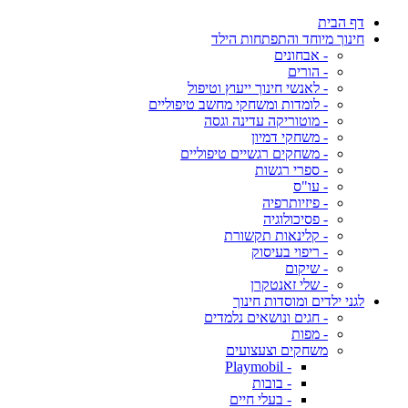
דף הבית
חינוך מיוחד והתפתחות הילד
- אבחונים
- הורים
- לאנשי חינוך ייעוץ וטיפול
- לומדות ומשחקי מחשב טיפוליים
- מוטוריקה עדינה וגסה
- משחקי דמיון
- משחקים רגשיים טיפוליים
- ספרי רגשות
- עו"ס
- פיזיותרפיה
- פסיכולוגיה
- קלינאות תקשורת
- ריפוי בעיסוק
- שיקום
- שלי זאנטקרן
לגני ילדים ומוסדות חינוך
- חגים ונושאים נלמדים
- מפות
משחקים וצעצועים
- Playmobil
- בובות
- בעלי חיים