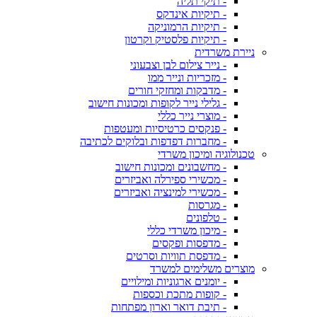
- תיקי תליה
- תיקיות אינדקס
- תיקיות הרמוניקה
- תיקיות פלסטיק וקרטון
ניירת משרדית
- נייר צילום לבן וצבעוני
- מזכריות ונייר ממו
- מדבקות ומחזקי חורים
- גלילי נייר לקופות ומכונות חישוב
- מוצרי נייר כללי
- פנקסים כרטיסיות ומעטפות
- מחברות דפדפות ובלוקים לכתיבה
טכנולוגיה ומיכון משרדי
- מחשבונים ומכונות חישוב
- מכשירי ספירלה ואביזרים
- מכשירי למינציה ואביזרים
- מגרסות
- טלפונים
- מיכון משרדי כללי
- מדפסות ופקסים
- מדפסת תוויות וסרטים
מוצרים משלימים למשרד
- יומנים ארגוניות ומילויים
- קופות מתכת וכספות
- תיבת דואר וארון מפתחות