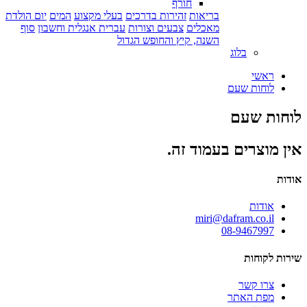
חורף
בריאות
זהירות בדרכים
בעלי מקצוע
המים
יום הולדת
מאכלים
צבעים וצורות
עברית אנגלית וחשבון
סוף
השנה, קיץ והחופש הגדול
בלוג
ראשי
לוחות שעם
לוחות שעם
אין מוצרים בעמוד זה.
אודות
אודות
miri@dafram.co.il
08-9467997
שירות לקוחות
צרו קשר
מפת האתר