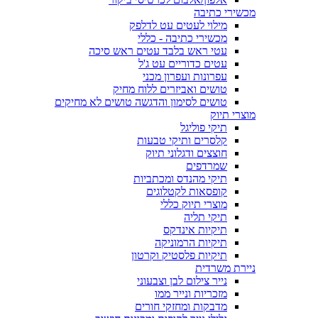
מכשירי כתיבה
מילוי לעטים עט לדלפק
מכשירי כתיבה - כללי
עטי ראש בלבד עטים ראש סיכה
עטים כדוריים עט ג'ל
עפרונות ועפרון מכני
טושים ואביזרים ללוח מחיק
טושים לסימון והדגשה טושים לא מחיקים
מוצרי תיוק
תיקי פוליגל
קלסרים ותיקי טבעות
חוצצים ודגלוני תיוק
שמרדפים
תיקי מהנדס ומכתביות
קופסאות לקטלוגים
מוצרי תיוק כללי
תיקי תליה
תיקיות אינדקס
תיקיות הרמוניקה
תיקיות פלסטיק וקרטון
ניירת משרדית
נייר צילום לבן וצבעוני
מזכריות ונייר ממו
מדבקות ומחזקי חורים