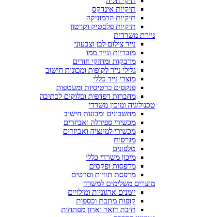
תיקי תליה
תיקיות אינדקס
תיקיות הרמוניקה
תיקיות פלסטיק וקרטון
ניירת משרדית
נייר צילום לבן וצבעוני
מזכריות ונייר ממו
מדבקות ומחזקי חורים
גלילי נייר לקופות ומכונות חישוב
מוצרי נייר כללי
פנקסים כרטיסיות ומעטפות
מחברות דפדפות ובלוקים לכתיבה
טכנולוגיה ומיכון משרדי
מחשבונים ומכונות חישוב
מכשירי ספירלה ואביזרים
מכשירי למינציה ואביזרים
מגרסות
טלפונים
מיכון משרדי כללי
מדפסות ופקסים
מדפסת תוויות וסרטים
מוצרים משלימים למשרד
יומנים ארגוניות ומילויים
קופות מתכת וכספות
תיבת דואר וארון מפתחות