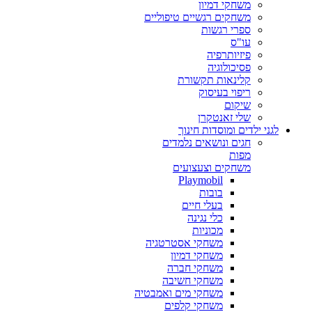
משחקי דמיון
משחקים רגשיים טיפוליים
ספרי רגשות
עו"ס
פיזיותרפיה
פסיכולוגיה
קלינאות תקשורת
ריפוי בעיסוק
שיקום
שלי זאנטקרן
לגני ילדים ומוסדות חינוך
חגים ונושאים נלמדים
מפות
משחקים וצעצועים
Playmobil
בובות
בעלי חיים
כלי נגינה
מכוניות
משחקי אסטרטגיה
משחקי דמיון
משחקי חברה
משחקי חשיבה
משחקי מים ואמבטיה
משחקי קלפים