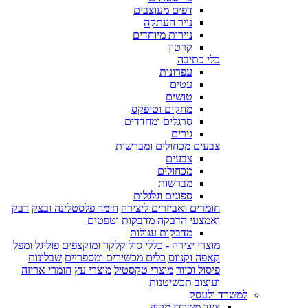
דפים מעוצבים
נייר העתקה
ניירות מיוחדים
קרטון
כלי כתיבה
עפרונות
עטים
טושים
מחקים וטיפקס
סרגלים ומחדדים
גירים
צבעים מכחולים ומברשות
צבעים
מכחולים
מברשות
ספוגים וגלגלות
חומרים ואביזרים ליצירה
חימר פלסטלינה ובצק
דבק
ואמצעי הדבקה
מדבקות וטפטים
מדבקות עגולות
מוצרי יצירה - כללי
סול קלקר ומוקצפים
פוליגל ומפל
קאפה וקנווס
כלים מכשירים ומספריים
שבלונות
פיסול וכיור
מוצרי טקסטיל
מוצרי עץ
חומרי אריזה
ועיצוב
תכשיטנות
למשרד ולעסק
ציוד משרדי מקיף