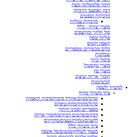
חימר פלסטלינה ובצק
דבק ואמצעי הדבקה
מדבקות וטפטים
מדבקות עגולות
מוצרי יצירה - כללי
סול קלקר ומוקצפים
פוליגל ומפל
קאפה וקנווס
כלים מכשירים ומספריים
שבלונות
פיסול וכיור
מוצרי טקסטיל
מוצרי עץ
חומרי אריזה ועיצוב
תכשיטנות
למשרד ולעסק
ציוד משרדי מקיף
שדכן/מנקב/אקדח סיכות/סיכות תואמות
סרגל/מחדד/מחק/טיפקס
מספריים וסכיני חיתוך
דבקים/סרטים דביקים/חומרי אריזה
לחצנים/גומיות/נעצים/מהדקים
ציוד משרדי כללי
מעמד לשולחן/מגשים/סל אשפה
אלפון/אלבום לכרטיסי ביקור