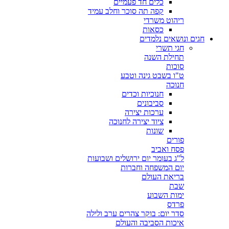
כלים חד פעמיים
קפה תה סוכר וחלב עמיד
ריהוט משרדי
כסאות
חגים ונושאים נלמדים
חגי תשרי
תחילת השנה
סוכות
ט"ו בשבט גינה וטבע
חנוכה
חנוכיות וכדים
סביבונים
ערכות יצירה
ציוד יצירה לחנוכה
שונות
פורים
פסח ואביב
ל"ג בעומר יום ירושלים ושבועות
יום המשפחה וחברות
בריאת העולם
שבת
ימות השבוע
פרדס
סדר יום: בוקר צהרים ערב ולילה
איכות הסביבה והעולם