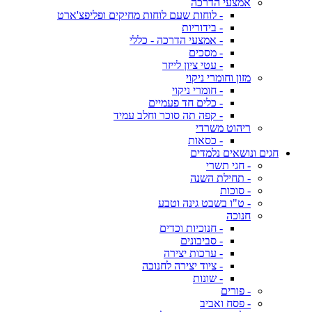
אמצעי הדרכה
- לוחות שעם לוחות מחיקים ופליפצ'ארט
- בידוריות
- אמצעי הדרכה - כללי
- מסכים
- עטי ציון לייזר
מזון וחומרי ניקוי
- חומרי ניקוי
- כלים חד פעמיים
- קפה תה סוכר וחלב עמיד
ריהוט משרדי
- כסאות
חגים ונושאים נלמדים
- חגי תשרי
- תחילת השנה
- סוכות
- ט"ו בשבט גינה וטבע
חנוכה
- חנוכיות וכדים
- סביבונים
- ערכות יצירה
- ציוד יצירה לחנוכה
- שונות
- פורים
- פסח ואביב