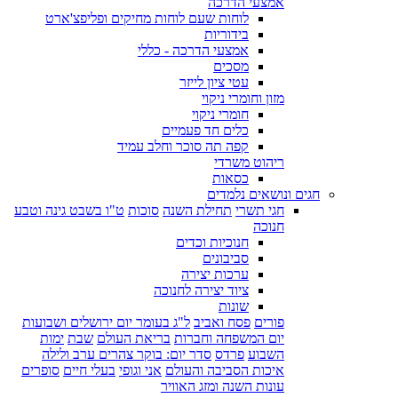
אמצעי הדרכה
לוחות שעם לוחות מחיקים ופליפצ'ארט
בידוריות
אמצעי הדרכה - כללי
מסכים
עטי ציון לייזר
מזון וחומרי ניקוי
חומרי ניקוי
כלים חד פעמיים
קפה תה סוכר וחלב עמיד
ריהוט משרדי
כסאות
חגים ונושאים נלמדים
חגי תשרי
תחילת השנה
סוכות
ט"ו בשבט גינה וטבע
חנוכה
חנוכיות וכדים
סביבונים
ערכות יצירה
ציוד יצירה לחנוכה
שונות
פורים
פסח ואביב
ל"ג בעומר יום ירושלים ושבועות
יום המשפחה וחברות
בריאת העולם
שבת
ימות
השבוע
פרדס
סדר יום: בוקר צהרים ערב ולילה
איכות הסביבה והעולם
אני וגופי
בעלי חיים
סופרים
עונות השנה ומזג האוויר