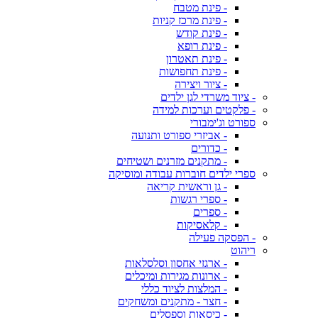
- פינת מטבח
- פינת מרכז קניות
- פינת קודש
- פינת רופא
- פינת תאטרון
- פינת תחפושות
- ציור ויצירה
- ציוד משרדי לגן ילדים
- פלקטים וערכות למידה
ספורט וג'ימבורי
- אביזרי ספורט ותנועה
- כדורים
- מתקנים מזרנים ושטיחים
ספרי ילדים חוברות עבודה ומוסיקה
- גן וראשית קריאה
- ספרי רגשות
- ספרים
- קלאסיקות
- הפסקה פעילה
ריהוט
- ארגזי אחסון וסלסלאות
- ארונות מגירות ומיכלים
- המלצות לציוד כללי
- חצר - מתקנים ומשחקים
- כיסאות וספסלים