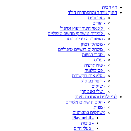
דף הבית
חינוך מיוחד והתפתחות הילד
- אבחונים
- הורים
- לאנשי חינוך ייעוץ וטיפול
- לומדות ומשחקי מחשב טיפוליים
- מוטוריקה עדינה וגסה
- משחקי דמיון
- משחקים רגשיים טיפוליים
- ספרי רגשות
- עו"ס
- פיזיותרפיה
- פסיכולוגיה
- קלינאות תקשורת
- ריפוי בעיסוק
- שיקום
- שלי זאנטקרן
לגני ילדים ומוסדות חינוך
- חגים ונושאים נלמדים
- מפות
משחקים וצעצועים
- Playmobil
- בובות
- בעלי חיים