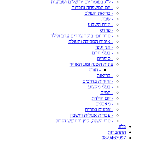
- ל"ג בעומר יום ירושלים ושבועות
- יום המשפחה וחברות
- בריאת העולם
- שבת
- ימות השבוע
- פרדס
- סדר יום: בוקר צהרים ערב ולילה
- איכות הסביבה והעולם
- אני וגופי
- בעלי חיים
- סופרים
עונות השנה ומזג האוויר
- חורף
- בריאות
- זהירות בדרכים
- בעלי מקצוע
- המים
- יום הולדת
- מאכלים
- צבעים וצורות
- עברית אנגלית וחשבון
- סוף השנה, קיץ והחופש הגדול
בלוג
התחברות
08-9467997