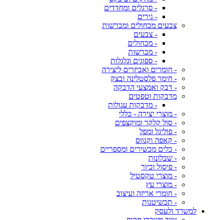
- סרגלים ומחדדים
- גירים
צבעים מכחולים ומברשות
- צבעים
- מכחולים
- מברשות
- ספוגים וגלגלות
- חומרים ואביזרים ליצירה
- חימר פלסטלינה ובצק
- דבק ואמצעי הדבקה
מדבקות וטפטים
- מדבקות עגולות
- מוצרי יצירה - כללי
- סול קלקר ומוקצפים
- פוליגל ומפל
- קאפה וקנווס
- כלים מכשירים ומספריים
- שבלונות
- פיסול וכיור
- מוצרי טקסטיל
- מוצרי עץ
- חומרי אריזה ועיצוב
- תכשיטנות
למשרד ולעסק
ציוד משרדי מקיף