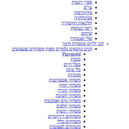
ספרי רגשות
עו"ס
פיזיותרפיה
פסיכולוגיה
קלינאות תקשורת
ריפוי בעיסוק
שיקום
שלי זאנטקרן
לגני ילדים ומוסדות חינוך
חגים ונושאים נלמדים
מפות
משחקים וצעצועים
Playmobil
בובות
בעלי חיים
כלי נגינה
מכוניות
משחקי אסטרטגיה
משחקי דמיון
משחקי חברה
משחקי חשיבה
משחקי מים ואמבטיה
משחקי קלפים
משחקי רגשות
משחקים דידקטיים
משחקים כללי
משחקים לפעוטות