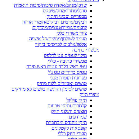
שדכן/מנקב/אקדח סיכות/סיכות תואמות
סרגל/מחדד/מחק/טיפקס
מספריים וסכיני חיתוך
דבקים/סרטים דביקים/חומרי אריזה
לחצנים/גומיות/נעצים/מהדקים
ציוד משרדי כללי
מעמד לשולחן/מגשים/סל אשפה
אלפון/אלבום לכרטיסי ביקור
מכשירי כתיבה
מילוי לעטים עט לדלפק
מכשירי כתיבה - כללי
עטי ראש בלבד עטים ראש סיכה
עטים כדוריים עט ג'ל
עפרונות ועפרון מכני
טושים ואביזרים ללוח מחיק
טושים לסימון והדגשה טושים לא מחיקים
מוצרי תיוק
תיקי פוליגל
קלסרים ותיקי טבעות
חוצצים ודגלוני תיוק
שמרדפים
תיקי מהנדס ומכתביות
קופסאות לקטלוגים
מוצרי תיוק כללי