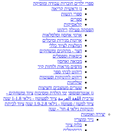
ספרי ילדים חוברות עבודה ומוסיקה
גן וראשית קריאה
ספרי רגשות
ספרים
קלאסיקות
הפסקה פעילה
ריהוט
ארגזי אחסון וסלסלאות
ארונות מגירות ומיכלים
המלצות לציוד כללי
חצר - מתקנים ומשחקים
כיסאות וספסלים
מבואה ואחסון
מדפים מראות ולוחות קיר
ריהוט לבתי ספר
ריהוט לתינוקות ופעוטות
שולחנות
שערים מעוצבים וחציצות
גן אנטרופוסופי
ימי הולדת ומסיבות
ציוד ומשחקים -
ערבית اللغة العربية
ציוד לפעוטון - גילאי 1-1.8 שנה
ציוד למעון / פעוטון - גילאי 1.9-2.8 שנה
ציוד לכיתת
תינוקות גילאי 4 חד' - שנה
יצירה ואומנות
נייר ומוצריו
בלוק ציור
בריסטולים