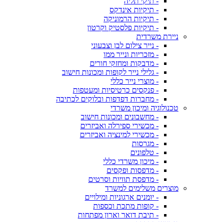
- תיקי תליה
- תיקיות אינדקס
- תיקיות הרמוניקה
- תיקיות פלסטיק וקרטון
ניירת משרדית
- נייר צילום לבן וצבעוני
- מזכריות ונייר ממו
- מדבקות ומחזקי חורים
- גלילי נייר לקופות ומכונות חישוב
- מוצרי נייר כללי
- פנקסים כרטיסיות ומעטפות
- מחברות דפדפות ובלוקים לכתיבה
טכנולוגיה ומיכון משרדי
- מחשבונים ומכונות חישוב
- מכשירי ספירלה ואביזרים
- מכשירי למינציה ואביזרים
- מגרסות
- טלפונים
- מיכון משרדי כללי
- מדפסות ופקסים
- מדפסת תוויות וסרטים
מוצרים משלימים למשרד
- יומנים ארגוניות ומילויים
- קופות מתכת וכספות
- תיבת דואר וארון מפתחות