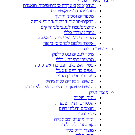
- שדכן/מנקב/אקדח סיכות/סיכות תואמות
- סרגל/מחדד/מחק/טיפקס
- מספריים וסכיני חיתוך
- דבקים/סרטים דביקים/חומרי אריזה
- לחצנים/גומיות/נעצים/מהדקים
- ציוד משרדי כללי
- מעמד לשולחן/מגשים/סל אשפה
- אלפון/אלבום לכרטיסי ביקור
מכשירי כתיבה
- מילוי לעטים עט לדלפק
- מכשירי כתיבה - כללי
- עטי ראש בלבד עטים ראש סיכה
- עטים כדוריים עט ג'ל
- עפרונות ועפרון מכני
- טושים ואביזרים ללוח מחיק
- טושים לסימון והדגשה טושים לא מחיקים
מוצרי תיוק
- תיקי פוליגל
- קלסרים ותיקי טבעות
- חוצצים ודגלוני תיוק
- שמרדפים
- תיקי מהנדס ומכתביות
- קופסאות לקטלוגים
- מוצרי תיוק כללי