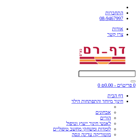
התחברות
08-9467997
אודות
צרו קשר
0 פריט\ים - ₪0.00
0
דף הבית
חינוך מיוחד והתפתחות הילד
אבחונים
הורים
לאנשי חינוך ייעוץ וטיפול
לומדות ומשחקי מחשב טיפוליים
מוטוריקה עדינה וגסה