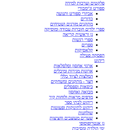
פלקטים וערכות למידה
ספורט וג'ימבורי
אביזרי ספורט ותנועה
כדורים
מתקנים מזרנים ושטיחים
ספרי ילדים חוברות עבודה ומוסיקה
גן וראשית קריאה
ספרי רגשות
ספרים
קלאסיקות
הפסקה פעילה
ריהוט
ארגזי אחסון וסלסלאות
ארונות מגירות ומיכלים
המלצות לציוד כללי
חצר - מתקנים ומשחקים
כיסאות וספסלים
מבואה ואחסון
מדפים מראות ולוחות קיר
ריהוט לבתי ספר
ריהוט לתינוקות ופעוטות
שולחנות
שערים מעוצבים וחציצות
גן אנטרופוסופי
ימי הולדת ומסיבות