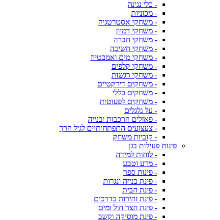
- כלי נגינה
- מכוניות
- משחקי אסטרטגיה
- משחקי דמיון
- משחקי חברה
- משחקי חשיבה
- משחקי מים ואמבטיה
- משחקי קלפים
- משחקי רגשות
- משחקים דידקטיים
- משחקים כללי
- משחקים לפעוטות
- על גלגלים
- פאזלים הרכבות ובנייה
- צעצועים התפתחותיים לגיל הרך
- קוביות משחק
פינות פעילות בגן
- לוחות למידה
- מדע וטבע
- פינות ספר
- פינת בנייה ונגרות
- פינת הבית
- פינת זהירות בדרכים
- פינת חצר חול ומים
- פינת מוסיקה וקשב