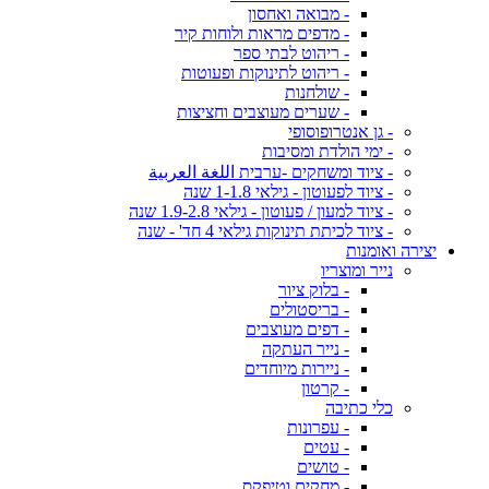
- מבואה ואחסון
- מדפים מראות ולוחות קיר
- ריהוט לבתי ספר
- ריהוט לתינוקות ופעוטות
- שולחנות
- שערים מעוצבים וחציצות
- גן אנטרופוסופי
- ימי הולדת ומסיבות
- ציוד ומשחקים -ערבית اللغة العربية
- ציוד לפעוטון - גילאי 1-1.8 שנה
- ציוד למעון / פעוטון - גילאי 1.9-2.8 שנה
- ציוד לכיתת תינוקות גילאי 4 חד' - שנה
יצירה ואומנות
נייר ומוצריו
- בלוק ציור
- בריסטולים
- דפים מעוצבים
- נייר העתקה
- ניירות מיוחדים
- קרטון
כלי כתיבה
- עפרונות
- עטים
- טושים
- מחקים וטיפקס