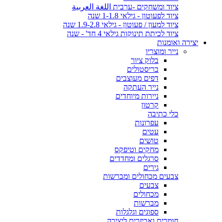
ציוד ומשחקים -ערבית اللغة العربية
ציוד לפעוטון - גילאי 1-1.8 שנה
ציוד למעון / פעוטון - גילאי 1.9-2.8 שנה
ציוד לכיתת תינוקות גילאי 4 חד' - שנה
יצירה ואומנות
נייר ומוצריו
בלוק ציור
בריסטולים
דפים מעוצבים
נייר העתקה
ניירות מיוחדים
קרטון
כלי כתיבה
עפרונות
עטים
טושים
מחקים וטיפקס
סרגלים ומחדדים
גירים
צבעים מכחולים ומברשות
צבעים
מכחולים
מברשות
ספוגים וגלגלות
חומרים ואביזרים ליצירה