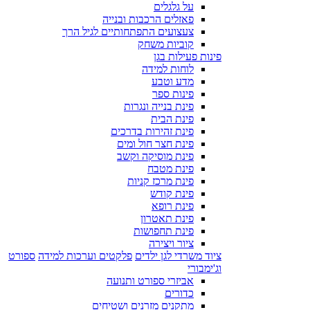
על גלגלים
פאזלים הרכבות ובנייה
צעצועים התפתחותיים לגיל הרך
קוביות משחק
פינות פעילות בגן
לוחות למידה
מדע וטבע
פינות ספר
פינת בנייה ונגרות
פינת הבית
פינת זהירות בדרכים
פינת חצר חול ומים
פינת מוסיקה וקשב
פינת מטבח
פינת מרכז קניות
פינת קודש
פינת רופא
פינת תאטרון
פינת תחפושות
ציור ויצירה
ציוד משרדי לגן ילדים
פלקטים וערכות למידה
ספורט
וג'ימבורי
אביזרי ספורט ותנועה
כדורים
מתקנים מזרנים ושטיחים