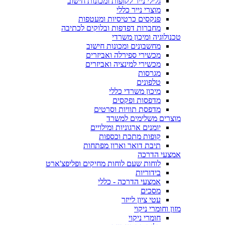
גלילי נייר לקופות ומכונות חישוב
מוצרי נייר כללי
פנקסים כרטיסיות ומעטפות
מחברות דפדפות ובלוקים לכתיבה
טכנולוגיה ומיכון משרדי
מחשבונים ומכונות חישוב
מכשירי ספירלה ואביזרים
מכשירי למינציה ואביזרים
מגרסות
טלפונים
מיכון משרדי כללי
מדפסות ופקסים
מדפסת תוויות וסרטים
מוצרים משלימים למשרד
יומנים ארגוניות ומילויים
קופות מתכת וכספות
תיבת דואר וארון מפתחות
אמצעי הדרכה
לוחות שעם לוחות מחיקים ופליפצ'ארט
בידוריות
אמצעי הדרכה - כללי
מסכים
עטי ציון לייזר
מזון וחומרי ניקוי
חומרי ניקוי