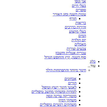
אני וגופי
בעלי חיים
סופרים
עונות השנה ומזג האוויר
חורף
בריאות
זהירות בדרכים
בעלי מקצוע
המים
יום הולדת
מאכלים
צבעים וצורות
עברית אנגלית וחשבון
סוף השנה, קיץ והחופש הגדול
בלוג
עוד...
חינוך מיוחד והתפתחות הילד
אבחונים
הורים
לאנשי חינוך ייעוץ וטיפול
לומדות ומשחקי מחשב טיפוליים
מוטוריקה עדינה וגסה
משחקי דמיון
משחקים רגשיים טיפוליים