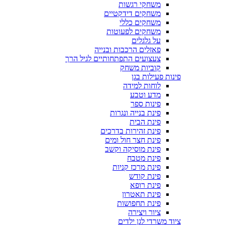
משחקי רגשות
משחקים דידקטיים
משחקים כללי
משחקים לפעוטות
על גלגלים
פאזלים הרכבות ובנייה
צעצועים התפתחותיים לגיל הרך
קוביות משחק
פינות פעילות בגן
לוחות למידה
מדע וטבע
פינות ספר
פינת בנייה ונגרות
פינת הבית
פינת זהירות בדרכים
פינת חצר חול ומים
פינת מוסיקה וקשב
פינת מטבח
פינת מרכז קניות
פינת קודש
פינת רופא
פינת תאטרון
פינת תחפושות
ציור ויצירה
ציוד משרדי לגן ילדים