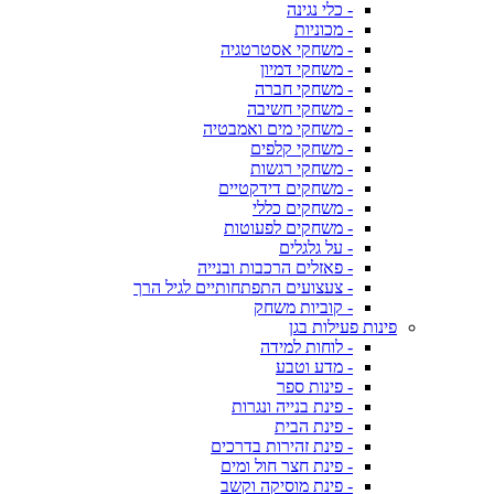
- כלי נגינה
- מכוניות
- משחקי אסטרטגיה
- משחקי דמיון
- משחקי חברה
- משחקי חשיבה
- משחקי מים ואמבטיה
- משחקי קלפים
- משחקי רגשות
- משחקים דידקטיים
- משחקים כללי
- משחקים לפעוטות
- על גלגלים
- פאזלים הרכבות ובנייה
- צעצועים התפתחותיים לגיל הרך
- קוביות משחק
פינות פעילות בגן
- לוחות למידה
- מדע וטבע
- פינות ספר
- פינת בנייה ונגרות
- פינת הבית
- פינת זהירות בדרכים
- פינת חצר חול ומים
- פינת מוסיקה וקשב