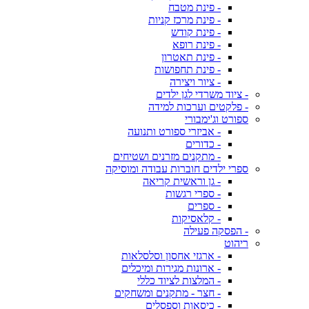
- פינת מטבח
- פינת מרכז קניות
- פינת קודש
- פינת רופא
- פינת תאטרון
- פינת תחפושות
- ציור ויצירה
- ציוד משרדי לגן ילדים
- פלקטים וערכות למידה
ספורט וג'ימבורי
- אביזרי ספורט ותנועה
- כדורים
- מתקנים מזרנים ושטיחים
ספרי ילדים חוברות עבודה ומוסיקה
- גן וראשית קריאה
- ספרי רגשות
- ספרים
- קלאסיקות
- הפסקה פעילה
ריהוט
- ארגזי אחסון וסלסלאות
- ארונות מגירות ומיכלים
- המלצות לציוד כללי
- חצר - מתקנים ומשחקים
- כיסאות וספסלים