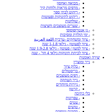
- מבואה ואחסון
- מדפים מראות ולוחות קיר
- ריהוט לבתי ספר
- ריהוט לתינוקות ופעוטות
- שולחנות
- שערים מעוצבים וחציצות
- גן אנטרופוסופי
- ימי הולדת ומסיבות
- ציוד ומשחקים -ערבית اللغة العربية
- ציוד לפעוטון - גילאי 1-1.8 שנה
- ציוד למעון / פעוטון - גילאי 1.9-2.8 שנה
- ציוד לכיתת תינוקות גילאי 4 חד' - שנה
יצירה ואומנות
נייר ומוצריו
- בלוק ציור
- בריסטולים
- דפים מעוצבים
- נייר העתקה
- ניירות מיוחדים
- קרטון
כלי כתיבה
- עפרונות
- עטים
- טושים
- מחקים וטיפקס