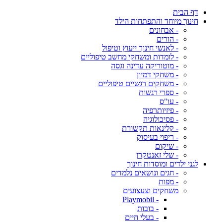
דף הבית
חינוך מיוחד והתפתחות הילד
- אבחונים
- הורים
- לאנשי חינוך ייעוץ וטיפול
- לומדות ומשחקי מחשב טיפוליים
- מוטוריקה עדינה וגסה
- משחקי דמיון
- משחקים רגשיים טיפוליים
- ספרי רגשות
- עו"ס
- פיזיותרפיה
- פסיכולוגיה
- קלינאות תקשורת
- ריפוי בעיסוק
- שיקום
- שלי זאנטקרן
לגני ילדים ומוסדות חינוך
- חגים ונושאים נלמדים
- מפות
משחקים וצעצועים
- Playmobil
- בובות
- בעלי חיים