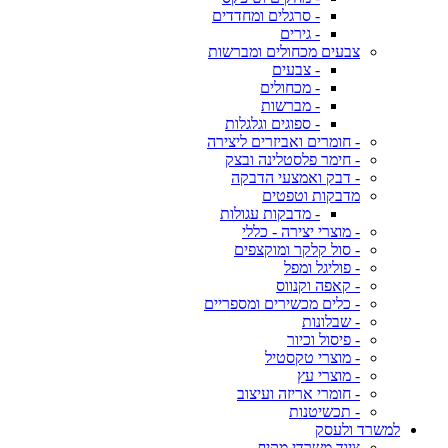
- סרגלים ומחדדים
- גירים
צבעים מכחולים ומברשות
- צבעים
- מכחולים
- מברשות
- ספוגים וגלגלות
- חומרים ואביזרים ליצירה
- חימר פלסטלינה ובצק
- דבק ואמצעי הדבקה
מדבקות וטפטים
- מדבקות עגולות
- מוצרי יצירה - כללי
- סול קלקר ומוקצפים
- פוליגל ומפל
- קאפה וקנווס
- כלים מכשירים ומספריים
- שבלונות
- פיסול וכיור
- מוצרי טקסטיל
- מוצרי עץ
- חומרי אריזה ועיצוב
- תכשיטנות
למשרד ולעסק
ציוד משרדי מקיף