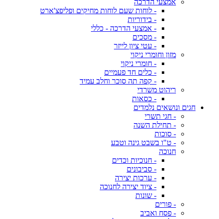
אמצעי הדרכה
- לוחות שעם לוחות מחיקים ופליפצ'ארט
- בידוריות
- אמצעי הדרכה - כללי
- מסכים
- עטי ציון לייזר
מזון וחומרי ניקוי
- חומרי ניקוי
- כלים חד פעמיים
- קפה תה סוכר וחלב עמיד
ריהוט משרדי
- כסאות
חגים ונושאים נלמדים
- חגי תשרי
- תחילת השנה
- סוכות
- ט"ו בשבט גינה וטבע
חנוכה
- חנוכיות וכדים
- סביבונים
- ערכות יצירה
- ציוד יצירה לחנוכה
- שונות
- פורים
- פסח ואביב