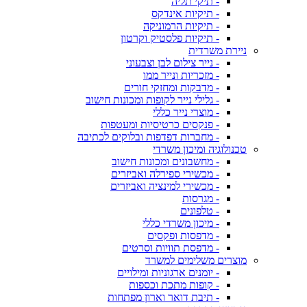
- תיקי תליה
- תיקיות אינדקס
- תיקיות הרמוניקה
- תיקיות פלסטיק וקרטון
ניירת משרדית
- נייר צילום לבן וצבעוני
- מזכריות ונייר ממו
- מדבקות ומחזקי חורים
- גלילי נייר לקופות ומכונות חישוב
- מוצרי נייר כללי
- פנקסים כרטיסיות ומעטפות
- מחברות דפדפות ובלוקים לכתיבה
טכנולוגיה ומיכון משרדי
- מחשבונים ומכונות חישוב
- מכשירי ספירלה ואביזרים
- מכשירי למינציה ואביזרים
- מגרסות
- טלפונים
- מיכון משרדי כללי
- מדפסות ופקסים
- מדפסת תוויות וסרטים
מוצרים משלימים למשרד
- יומנים ארגוניות ומילויים
- קופות מתכת וכספות
- תיבת דואר וארון מפתחות