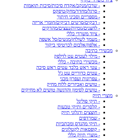
- שדכן/מנקב/אקדח סיכות/סיכות תואמות
- סרגל/מחדד/מחק/טיפקס
- מספריים וסכיני חיתוך
- דבקים/סרטים דביקים/חומרי אריזה
- לחצנים/גומיות/נעצים/מהדקים
- ציוד משרדי כללי
- מעמד לשולחן/מגשים/סל אשפה
- אלפון/אלבום לכרטיסי ביקור
מכשירי כתיבה
- מילוי לעטים עט לדלפק
- מכשירי כתיבה - כללי
- עטי ראש בלבד עטים ראש סיכה
- עטים כדוריים עט ג'ל
- עפרונות ועפרון מכני
- טושים ואביזרים ללוח מחיק
- טושים לסימון והדגשה טושים לא מחיקים
מוצרי תיוק
- תיקי פוליגל
- קלסרים ותיקי טבעות
- חוצצים ודגלוני תיוק
- שמרדפים
- תיקי מהנדס ומכתביות
- קופסאות לקטלוגים
- מוצרי תיוק כללי