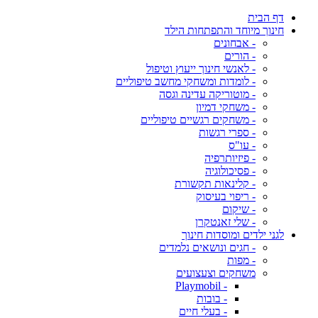
דף הבית
חינוך מיוחד והתפתחות הילד
- אבחונים
- הורים
- לאנשי חינוך ייעוץ וטיפול
- לומדות ומשחקי מחשב טיפוליים
- מוטוריקה עדינה וגסה
- משחקי דמיון
- משחקים רגשיים טיפוליים
- ספרי רגשות
- עו"ס
- פיזיותרפיה
- פסיכולוגיה
- קלינאות תקשורת
- ריפוי בעיסוק
- שיקום
- שלי זאנטקרן
לגני ילדים ומוסדות חינוך
- חגים ונושאים נלמדים
- מפות
משחקים וצעצועים
- Playmobil
- בובות
- בעלי חיים