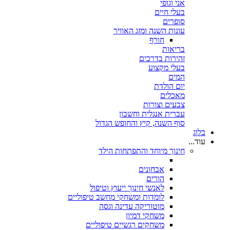
אני וגופי
בעלי חיים
סופרים
עונות השנה ומזג האוויר
חורף
בריאות
זהירות בדרכים
בעלי מקצוע
המים
יום הולדת
מאכלים
צבעים וצורות
עברית אנגלית וחשבון
סוף השנה, קיץ והחופש הגדול
בלוג
עוד...
חינוך מיוחד והתפתחות הילד
אבחונים
הורים
לאנשי חינוך ייעוץ וטיפול
לומדות ומשחקי מחשב טיפוליים
מוטוריקה עדינה וגסה
משחקי דמיון
משחקים רגשיים טיפוליים