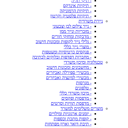
- תיקי תליה
- תיקיות אינדקס
- תיקיות הרמוניקה
- תיקיות פלסטיק וקרטון
ניירת משרדית
- נייר צילום לבן וצבעוני
- מזכריות ונייר ממו
- מדבקות ומחזקי חורים
- גלילי נייר לקופות ומכונות חישוב
- מוצרי נייר כללי
- פנקסים כרטיסיות ומעטפות
- מחברות דפדפות ובלוקים לכתיבה
טכנולוגיה ומיכון משרדי
- מחשבונים ומכונות חישוב
- מכשירי ספירלה ואביזרים
- מכשירי למינציה ואביזרים
- מגרסות
- טלפונים
- מיכון משרדי כללי
- מדפסות ופקסים
- מדפסת תוויות וסרטים
מוצרים משלימים למשרד
- יומנים ארגוניות ומילויים
- קופות מתכת וכספות
- תיבת דואר וארון מפתחות