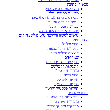
מכשירי כתיבה
מילוי לעטים עט לדלפק
מכשירי כתיבה - כללי
עטי ראש בלבד עטים ראש סיכה
עטים כדוריים עט ג'ל
עפרונות ועפרון מכני
טושים ואביזרים ללוח מחיק
טושים לסימון והדגשה טושים לא מחיקים
מוצרי תיוק
תיקי פוליגל
קלסרים ותיקי טבעות
חוצצים ודגלוני תיוק
שמרדפים
תיקי מהנדס ומכתביות
קופסאות לקטלוגים
מוצרי תיוק כללי
תיקי תליה
תיקיות אינדקס
תיקיות הרמוניקה
תיקיות פלסטיק וקרטון
ניירת משרדית
נייר צילום לבן וצבעוני
מזכריות ונייר ממו
מדבקות ומחזקי חורים