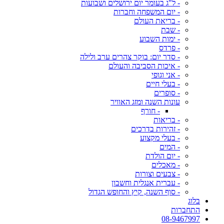
- ל"ג בעומר יום ירושלים ושבועות
- יום המשפחה וחברות
- בריאת העולם
- שבת
- ימות השבוע
- פרדס
- סדר יום: בוקר צהרים ערב ולילה
- איכות הסביבה והעולם
- אני וגופי
- בעלי חיים
- סופרים
עונות השנה ומזג האוויר
- חורף
- בריאות
- זהירות בדרכים
- בעלי מקצוע
- המים
- יום הולדת
- מאכלים
- צבעים וצורות
- עברית אנגלית וחשבון
- סוף השנה, קיץ והחופש הגדול
בלוג
התחברות
08-9467997