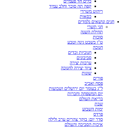
כלים חד פעמיים
קפה תה סוכר וחלב עמיד
ריהוט משרדי
כסאות
חגים ונושאים נלמדים
חגי תשרי
תחילת השנה
סוכות
ט"ו בשבט גינה וטבע
חנוכה
חנוכיות וכדים
סביבונים
ערכות יצירה
ציוד יצירה לחנוכה
שונות
פורים
פסח ואביב
ל"ג בעומר יום ירושלים ושבועות
יום המשפחה וחברות
בריאת העולם
שבת
ימות השבוע
פרדס
סדר יום: בוקר צהרים ערב ולילה
איכות הסביבה והעולם