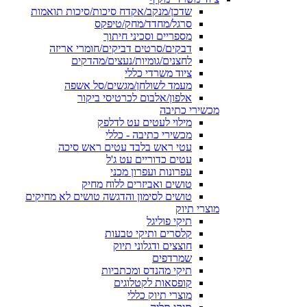
שדכן/מנקב/אקדח סיכות/סיכות תואמות
סרגל/מחדד/מחק/טיפקס
מספריים וסכיני חיתוך
דבקים/סרטים דביקים/חומרי אריזה
לחצנים/גומיות/נעצים/מהדקים
ציוד משרדי כללי
מעמד לשולחן/מגשים/סל אשפה
אלפון/אלבום לכרטיסי ביקור
מכשירי כתיבה
מילוי לעטים עט לדלפק
מכשירי כתיבה - כללי
עטי ראש בלבד עטים ראש סיכה
עטים כדוריים עט ג'ל
עפרונות ועפרון מכני
טושים ואביזרים ללוח מחיק
טושים לסימון והדגשה טושים לא מחיקים
מוצרי תיוק
תיקי פוליגל
קלסרים ותיקי טבעות
חוצצים ודגלוני תיוק
שמרדפים
תיקי מהנדס ומכתביות
קופסאות לקטלוגים
מוצרי תיוק כללי