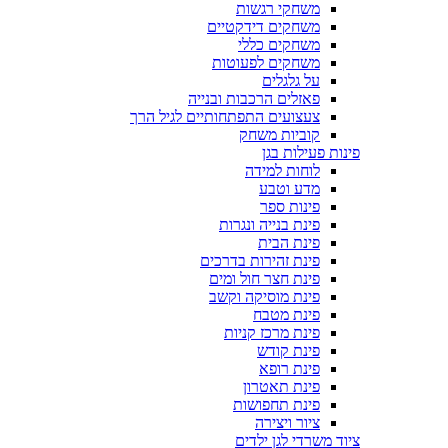
משחקי רגשות
משחקים דידקטיים
משחקים כללי
משחקים לפעוטות
על גלגלים
פאזלים הרכבות ובנייה
צעצועים התפתחותיים לגיל הרך
קוביות משחק
פינות פעילות בגן
לוחות למידה
מדע וטבע
פינות ספר
פינת בנייה ונגרות
פינת הבית
פינת זהירות בדרכים
פינת חצר חול ומים
פינת מוסיקה וקשב
פינת מטבח
פינת מרכז קניות
פינת קודש
פינת רופא
פינת תאטרון
פינת תחפושות
ציור ויצירה
ציוד משרדי לגן ילדים