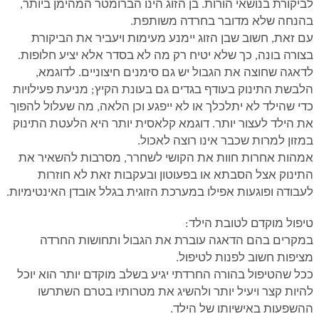
לביקורת בנושאי הורות. בן הזוג הינו הברומטר המהימן ביותר,
בהנחה שלא מדובר בחרדה משותפת.
עם זאת, חשוב שבן הזוג יימנע מעימות ויעביר את הביקורת
בצורה בונה, כך שלא יטיח רק מה לא בסדר אלא יציע חלופות.
לדאגה שחוצה את הגבול יש גם סימנים חיצוניים. לדוגמא,
הלבשת התינוק בעודף בגדים גם בעונת הקיץ; מניעת פעילויות
כדי שהילד לא יתלכלך או לא ייפגע וכן הלאה, מה שעלול להפוך
את הילד לעצור יותר. דוגמא קלאסית יותר היא הלעטת התינוק
במזון למרות שכבר אינו רוצה לאכול.
אמהות אחרות חוות את הקושי לשחרר, מסרבות להשאיר את
התינוק אצל הסבתא או בפעוטון ובעקבות זאת לא חוזרות
לעבודה ופוגעות אפילו במערכת הזוגית בגלל אובדן האינטימיות.
טיפול מוקדם לטובת הילד:
במקרים בהם הדאגה עוברת את הגבול ותחושות החרדה
מציפות חשוב לפנות לטיפול.
ככל שהטיפול בהורה החרדתי יגיע בשלב מוקדם יותר הוא יוכל
להיות קצר ויעיל יותר ולהשיג את מטרותיו בטרם השתרשו
ההשפעות באישיותו של הילד.