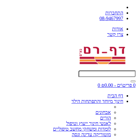
התחברות
08-9467997
אודות
צרו קשר
0 פריט\ים - ₪0.00
0
דף הבית
חינוך מיוחד והתפתחות הילד
אבחונים
הורים
לאנשי חינוך ייעוץ וטיפול
לומדות ומשחקי מחשב טיפוליים
מוטוריקה עדינה וגסה