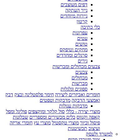
דפים מעוצבים
נייר העתקה
ניירות מיוחדים
קרטון
כלי כתיבה
עפרונות
עטים
טושים
מחקים וטיפקס
סרגלים ומחדדים
גירים
צבעים מכחולים ומברשות
צבעים
מכחולים
מברשות
ספוגים וגלגלות
חומרים ואביזרים ליצירה
חימר פלסטלינה ובצק
דבק
ואמצעי הדבקה
מדבקות וטפטים
מדבקות עגולות
מוצרי יצירה - כללי
סול קלקר ומוקצפים
פוליגל ומפל
קאפה וקנווס
כלים מכשירים ומספריים
שבלונות
פיסול וכיור
מוצרי טקסטיל
מוצרי עץ
חומרי אריזה
ועיצוב
תכשיטנות
למשרד ולעסק
ציוד משרדי מקיף