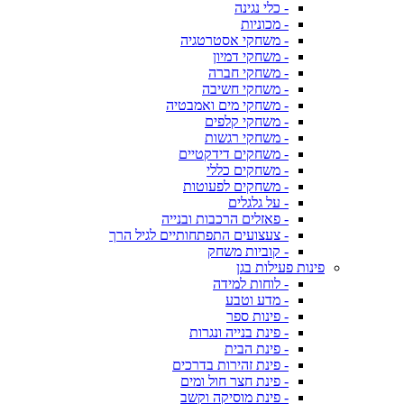
- כלי נגינה
- מכוניות
- משחקי אסטרטגיה
- משחקי דמיון
- משחקי חברה
- משחקי חשיבה
- משחקי מים ואמבטיה
- משחקי קלפים
- משחקי רגשות
- משחקים דידקטיים
- משחקים כללי
- משחקים לפעוטות
- על גלגלים
- פאזלים הרכבות ובנייה
- צעצועים התפתחותיים לגיל הרך
- קוביות משחק
פינות פעילות בגן
- לוחות למידה
- מדע וטבע
- פינות ספר
- פינת בנייה ונגרות
- פינת הבית
- פינת זהירות בדרכים
- פינת חצר חול ומים
- פינת מוסיקה וקשב