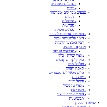
- סרגלים ומחדדים
- גירים
צבעים מכחולים ומברשות
- צבעים
- מכחולים
- מברשות
- ספוגים וגלגלות
- חומרים ואביזרים ליצירה
- חימר פלסטלינה ובצק
- דבק ואמצעי הדבקה
מדבקות וטפטים
- מדבקות עגולות
- מוצרי יצירה - כללי
- סול קלקר ומוקצפים
- פוליגל ומפל
- קאפה וקנווס
- כלים מכשירים ומספריים
- שבלונות
- פיסול וכיור
- מוצרי טקסטיל
- מוצרי עץ
- חומרי אריזה ועיצוב
- תכשיטנות
למשרד ולעסק
ציוד משרדי מקיף