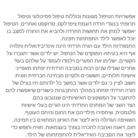
אפשרויות הטיפול מגוונות וכוללות טיפול פסיכולוגי וטיפול
תרופתי בנוגדי חרדה דוגמת ציפרלקס, סרוקסט ואחרים. הטיפול
יאפשר למתן את תחושות החרדה ולהביא את ההורה למצב בו
יוכל לאפשר לילד התפתחות תקינה.
התמודדות הילד עם הורה חרדתי הינה אינדיבידואלית ותלויה
אף היא בעיתויו המוקדם של הטיפול. יש ילדים אשר יתגברו על
הקשיים, ישלימו את הפערים וילמדו לעמוד על שלהם בעוד
אחרים שגדלו שנים רבות בסביבה חרדתית יפתחו מאפייני
אישיות תלותיים, חששניים ולקויים מבחינה חברתית וזוגית.
חשוב לציין כי גם ילדים אשר במשך כל ילדותם חיו בצילו של
הורה חרדתי יפתחו במהלך ההתבגרות כישורים שיאפשרו להם
להתגבר על המשקעים האישיותיים שנטבעו בהם.
הצד השני של המתרס החרדתי הינו הורים בעלי אישיות
פלגמטית, שיחסירו מילדיהם את החום והיחס העוטף.
השאיפה הגדולה היא ליצור את האיזון המתאים בין תמיכה,
חום, דאגה ואהבה להכרה בצורך בעצמאות, חוויה וחופש כדי
ליצור את הסביבה האידיאלית להתפתחותו של הילד.