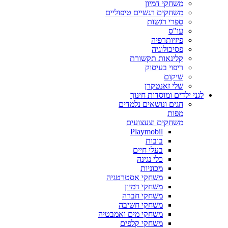
משחקי דמיון
משחקים רגשיים טיפוליים
ספרי רגשות
עו"ס
פיזיותרפיה
פסיכולוגיה
קלינאות תקשורת
ריפוי בעיסוק
שיקום
שלי זאנטקרן
לגני ילדים ומוסדות חינוך
חגים ונושאים נלמדים
מפות
משחקים וצעצועים
Playmobil
בובות
בעלי חיים
כלי נגינה
מכוניות
משחקי אסטרטגיה
משחקי דמיון
משחקי חברה
משחקי חשיבה
משחקי מים ואמבטיה
משחקי קלפים