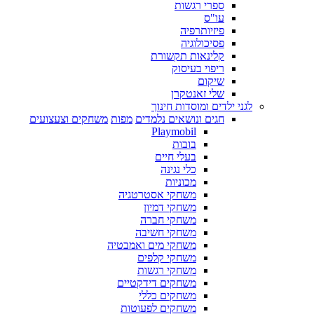
ספרי רגשות
עו"ס
פיזיותרפיה
פסיכולוגיה
קלינאות תקשורת
ריפוי בעיסוק
שיקום
שלי זאנטקרן
לגני ילדים ומוסדות חינוך
חגים ונושאים נלמדים
מפות
משחקים וצעצועים
Playmobil
בובות
בעלי חיים
כלי נגינה
מכוניות
משחקי אסטרטגיה
משחקי דמיון
משחקי חברה
משחקי חשיבה
משחקי מים ואמבטיה
משחקי קלפים
משחקי רגשות
משחקים דידקטיים
משחקים כללי
משחקים לפעוטות