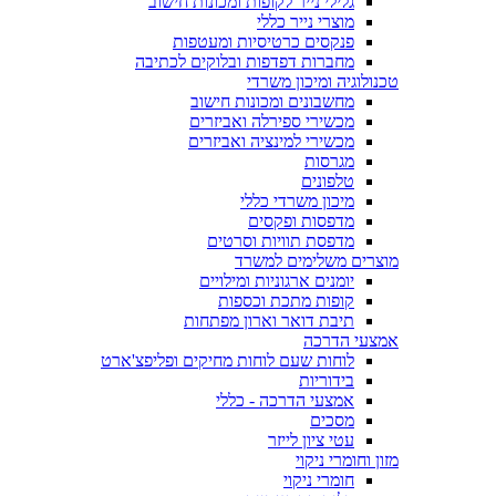
גלילי נייר לקופות ומכונות חישוב
מוצרי נייר כללי
פנקסים כרטיסיות ומעטפות
מחברות דפדפות ובלוקים לכתיבה
טכנולוגיה ומיכון משרדי
מחשבונים ומכונות חישוב
מכשירי ספירלה ואביזרים
מכשירי למינציה ואביזרים
מגרסות
טלפונים
מיכון משרדי כללי
מדפסות ופקסים
מדפסת תוויות וסרטים
מוצרים משלימים למשרד
יומנים ארגוניות ומילויים
קופות מתכת וכספות
תיבת דואר וארון מפתחות
אמצעי הדרכה
לוחות שעם לוחות מחיקים ופליפצ'ארט
בידוריות
אמצעי הדרכה - כללי
מסכים
עטי ציון לייזר
מזון וחומרי ניקוי
חומרי ניקוי