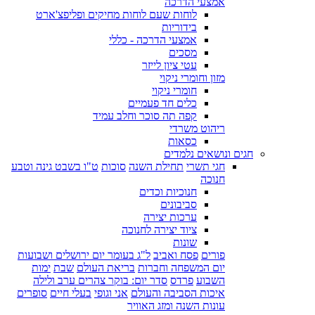
אמצעי הדרכה
לוחות שעם לוחות מחיקים ופליפצ'ארט
בידוריות
אמצעי הדרכה - כללי
מסכים
עטי ציון לייזר
מזון וחומרי ניקוי
חומרי ניקוי
כלים חד פעמיים
קפה תה סוכר וחלב עמיד
ריהוט משרדי
כסאות
חגים ונושאים נלמדים
חגי תשרי
תחילת השנה
סוכות
ט"ו בשבט גינה וטבע
חנוכה
חנוכיות וכדים
סביבונים
ערכות יצירה
ציוד יצירה לחנוכה
שונות
פורים
פסח ואביב
ל"ג בעומר יום ירושלים ושבועות
יום המשפחה וחברות
בריאת העולם
שבת
ימות
השבוע
פרדס
סדר יום: בוקר צהרים ערב ולילה
איכות הסביבה והעולם
אני וגופי
בעלי חיים
סופרים
עונות השנה ומזג האוויר