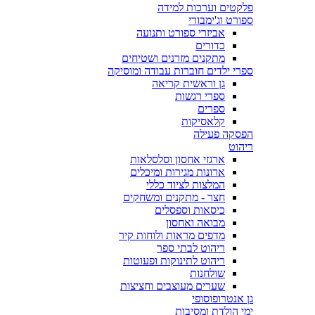
פלקטים וערכות למידה
ספורט וג'ימבורי
אביזרי ספורט ותנועה
כדורים
מתקנים מזרנים ושטיחים
ספרי ילדים חוברות עבודה ומוסיקה
גן וראשית קריאה
ספרי רגשות
ספרים
קלאסיקות
הפסקה פעילה
ריהוט
ארגזי אחסון וסלסלאות
ארונות מגירות ומיכלים
המלצות לציוד כללי
חצר - מתקנים ומשחקים
כיסאות וספסלים
מבואה ואחסון
מדפים מראות ולוחות קיר
ריהוט לבתי ספר
ריהוט לתינוקות ופעוטות
שולחנות
שערים מעוצבים וחציצות
גן אנטרופוסופי
ימי הולדת ומסיבות