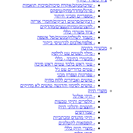
- שדכן/מנקב/אקדח סיכות/סיכות תואמות
- סרגל/מחדד/מחק/טיפקס
- מספריים וסכיני חיתוך
- דבקים/סרטים דביקים/חומרי אריזה
- לחצנים/גומיות/נעצים/מהדקים
- ציוד משרדי כללי
- מעמד לשולחן/מגשים/סל אשפה
- אלפון/אלבום לכרטיסי ביקור
מכשירי כתיבה
- מילוי לעטים עט לדלפק
- מכשירי כתיבה - כללי
- עטי ראש בלבד עטים ראש סיכה
- עטים כדוריים עט ג'ל
- עפרונות ועפרון מכני
- טושים ואביזרים ללוח מחיק
- טושים לסימון והדגשה טושים לא מחיקים
מוצרי תיוק
- תיקי פוליגל
- קלסרים ותיקי טבעות
- חוצצים ודגלוני תיוק
- שמרדפים
- תיקי מהנדס ומכתביות
- קופסאות לקטלוגים
- מוצרי תיוק כללי