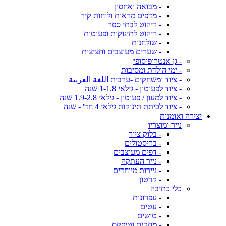
- מבואה ואחסון
- מדפים מראות ולוחות קיר
- ריהוט לבתי ספר
- ריהוט לתינוקות ופעוטות
- שולחנות
- שערים מעוצבים וחציצות
- גן אנטרופוסופי
- ימי הולדת ומסיבות
- ציוד ומשחקים -ערבית اللغة العربية
- ציוד לפעוטון - גילאי 1-1.8 שנה
- ציוד למעון / פעוטון - גילאי 1.9-2.8 שנה
- ציוד לכיתת תינוקות גילאי 4 חד' - שנה
יצירה ואומנות
נייר ומוצריו
- בלוק ציור
- בריסטולים
- דפים מעוצבים
- נייר העתקה
- ניירות מיוחדים
- קרטון
כלי כתיבה
- עפרונות
- עטים
- טושים
- מחקים וטיפקס