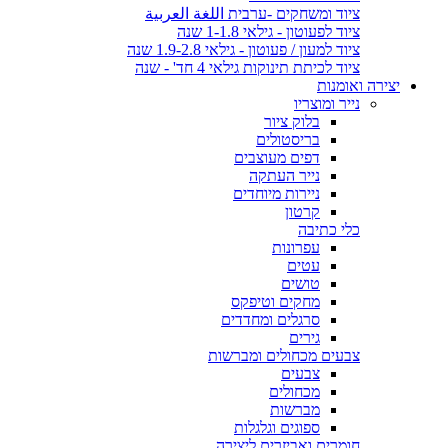
ציוד ומשחקים -ערבית اللغة العربية
ציוד לפעוטון - גילאי 1-1.8 שנה
ציוד למעון / פעוטון - גילאי 1.9-2.8 שנה
ציוד לכיתת תינוקות גילאי 4 חד' - שנה
יצירה ואומנות
נייר ומוצריו
בלוק ציור
בריסטולים
דפים מעוצבים
נייר העתקה
ניירות מיוחדים
קרטון
כלי כתיבה
עפרונות
עטים
טושים
מחקים וטיפקס
סרגלים ומחדדים
גירים
צבעים מכחולים ומברשות
צבעים
מכחולים
מברשות
ספוגים וגלגלות
חומרים ואביזרים ליצירה