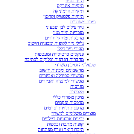
תיקי תליה
תיקיות אינדקס
תיקיות הרמוניקה
תיקיות פלסטיק וקרטון
ניירת משרדית
נייר צילום לבן וצבעוני
מזכריות ונייר ממו
מדבקות ומחזקי חורים
גלילי נייר לקופות ומכונות חישוב
מוצרי נייר כללי
פנקסים כרטיסיות ומעטפות
מחברות דפדפות ובלוקים לכתיבה
טכנולוגיה ומיכון משרדי
מחשבונים ומכונות חישוב
מכשירי ספירלה ואביזרים
מכשירי למינציה ואביזרים
מגרסות
טלפונים
מיכון משרדי כללי
מדפסות ופקסים
מדפסת תוויות וסרטים
מוצרים משלימים למשרד
יומנים ארגוניות ומילויים
קופות מתכת וכספות
תיבת דואר וארון מפתחות