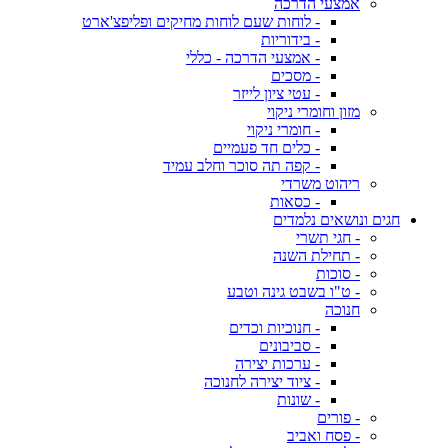
אמצעי הדרכה
- לוחות שעם לוחות מחיקים ופליפצ'ארט
- בידוריות
- אמצעי הדרכה - כללי
- מסכים
- עטי ציון לייזר
מזון וחומרי ניקוי
- חומרי ניקוי
- כלים חד פעמיים
- קפה תה סוכר וחלב עמיד
ריהוט משרדי
- כסאות
חגים ונושאים נלמדים
- חגי תשרי
- תחילת השנה
- סוכות
- ט"ו בשבט גינה וטבע
חנוכה
- חנוכיות וכדים
- סביבונים
- ערכות יצירה
- ציוד יצירה לחנוכה
- שונות
- פורים
- פסח ואביב