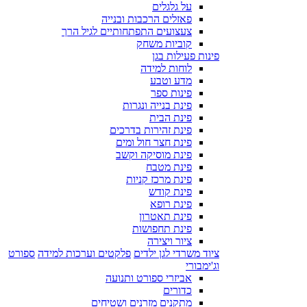
על גלגלים
פאזלים הרכבות ובנייה
צעצועים התפתחותיים לגיל הרך
קוביות משחק
פינות פעילות בגן
לוחות למידה
מדע וטבע
פינות ספר
פינת בנייה ונגרות
פינת הבית
פינת זהירות בדרכים
פינת חצר חול ומים
פינת מוסיקה וקשב
פינת מטבח
פינת מרכז קניות
פינת קודש
פינת רופא
פינת תאטרון
פינת תחפושות
ציור ויצירה
ציוד משרדי לגן ילדים
פלקטים וערכות למידה
ספורט
וג'ימבורי
אביזרי ספורט ותנועה
כדורים
מתקנים מזרנים ושטיחים