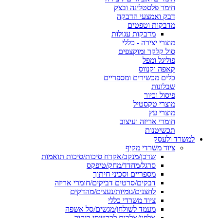
חימר פלסטלינה ובצק
דבק ואמצעי הדבקה
מדבקות וטפטים
מדבקות עגולות
מוצרי יצירה - כללי
סול קלקר ומוקצפים
פוליגל ומפל
קאפה וקנווס
כלים מכשירים ומספריים
שבלונות
פיסול וכיור
מוצרי טקסטיל
מוצרי עץ
חומרי אריזה ועיצוב
תכשיטנות
למשרד ולעסק
ציוד משרדי מקיף
שדכן/מנקב/אקדח סיכות/סיכות תואמות
סרגל/מחדד/מחק/טיפקס
מספריים וסכיני חיתוך
דבקים/סרטים דביקים/חומרי אריזה
לחצנים/גומיות/נעצים/מהדקים
ציוד משרדי כללי
מעמד לשולחן/מגשים/סל אשפה
אלפון/אלבום לכרטיסי ביקור