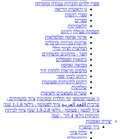
ספרי ילדים חוברות עבודה ומוסיקה
גן וראשית קריאה
ספרי רגשות
ספרים
קלאסיקות
הפסקה פעילה
ריהוט
ארגזי אחסון וסלסלאות
ארונות מגירות ומיכלים
המלצות לציוד כללי
חצר - מתקנים ומשחקים
כיסאות וספסלים
מבואה ואחסון
מדפים מראות ולוחות קיר
ריהוט לבתי ספר
ריהוט לתינוקות ופעוטות
שולחנות
שערים מעוצבים וחציצות
גן אנטרופוסופי
ימי הולדת ומסיבות
ציוד ומשחקים -
ערבית اللغة العربية
ציוד לפעוטון - גילאי 1-1.8 שנה
ציוד למעון / פעוטון - גילאי 1.9-2.8 שנה
ציוד לכיתת
תינוקות גילאי 4 חד' - שנה
יצירה ואומנות
נייר ומוצריו
בלוק ציור
בריסטולים