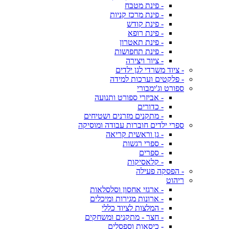
- פינת מטבח
- פינת מרכז קניות
- פינת קודש
- פינת רופא
- פינת תאטרון
- פינת תחפושות
- ציור ויצירה
- ציוד משרדי לגן ילדים
- פלקטים וערכות למידה
ספורט וג'ימבורי
- אביזרי ספורט ותנועה
- כדורים
- מתקנים מזרנים ושטיחים
ספרי ילדים חוברות עבודה ומוסיקה
- גן וראשית קריאה
- ספרי רגשות
- ספרים
- קלאסיקות
- הפסקה פעילה
ריהוט
- ארגזי אחסון וסלסלאות
- ארונות מגירות ומיכלים
- המלצות לציוד כללי
- חצר - מתקנים ומשחקים
- כיסאות וספסלים