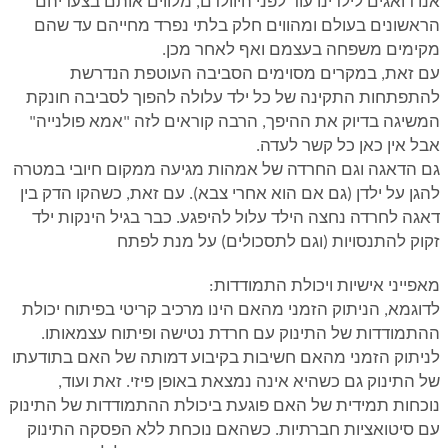
אנו דואגים לילדינו עוד לפני היוולדם, מלווים אותם בצעדיהם
הראשונים בעולם ומהווים חלק בלתי נפרד מחייהם עד שהם
מקימים משפחה בעצמם ואף לאחר מכן.
עם זאת, במקרים מסוימים הסביבה העוטפת הנדרשת
להתפתחות התקינה של כל ילד עלולה להפוך לסביבה חונקת
המשיגה בדיוק את ההיפך, הרבה קוראים לזה "אמא פולנייה"
אבל אין כאן כל קשר לעדה.
גם הדאגה וגם החרדה של אמהות מגיעה ממקום חיובי במטרה
להגן על ילדן (גם אם הוא אחרי צבא). עם זאת, כשהקו הדק בין
דאגה לחרדה נחצה הילד עלול להיפגע. כבר בגיל הינקות ילד
זקוק להתנסויות (וגם לתסכולים) על מנת לפתח
מאפייני אישיות ויכולת התמודדות:
לדוגמא, הניתוק הזמני מהאם הינו מרכיב קריטי בפיתוח יכולת
ההתמודדות של התינוק עם חרדת נטישה ופיתוח עצמאותו.
לניתוק הזמני מהאם חשיבות בקיבוע דמותה של האם בתודעתו
של התינוק גם כשהיא אינה נמצאת באופן פיזי. זאת ועוד,
נוכחות תמידית של האם פוגעת ביכולת ההתמודדות של התינוק
עם סיטואציות חברתיות. כשהאם נוכחת ללא הפסקה התינוק