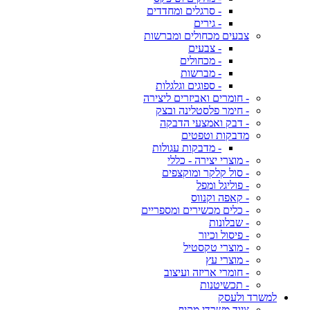
- סרגלים ומחדדים
- גירים
צבעים מכחולים ומברשות
- צבעים
- מכחולים
- מברשות
- ספוגים וגלגלות
- חומרים ואביזרים ליצירה
- חימר פלסטלינה ובצק
- דבק ואמצעי הדבקה
מדבקות וטפטים
- מדבקות עגולות
- מוצרי יצירה - כללי
- סול קלקר ומוקצפים
- פוליגל ומפל
- קאפה וקנווס
- כלים מכשירים ומספריים
- שבלונות
- פיסול וכיור
- מוצרי טקסטיל
- מוצרי עץ
- חומרי אריזה ועיצוב
- תכשיטנות
למשרד ולעסק
ציוד משרדי מקיף