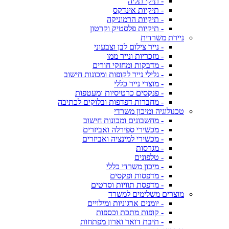
- תיקי תליה
- תיקיות אינדקס
- תיקיות הרמוניקה
- תיקיות פלסטיק וקרטון
ניירת משרדית
- נייר צילום לבן וצבעוני
- מזכריות ונייר ממו
- מדבקות ומחזקי חורים
- גלילי נייר לקופות ומכונות חישוב
- מוצרי נייר כללי
- פנקסים כרטיסיות ומעטפות
- מחברות דפדפות ובלוקים לכתיבה
טכנולוגיה ומיכון משרדי
- מחשבונים ומכונות חישוב
- מכשירי ספירלה ואביזרים
- מכשירי למינציה ואביזרים
- מגרסות
- טלפונים
- מיכון משרדי כללי
- מדפסות ופקסים
- מדפסת תוויות וסרטים
מוצרים משלימים למשרד
- יומנים ארגוניות ומילויים
- קופות מתכת וכספות
- תיבת דואר וארון מפתחות