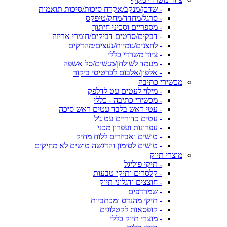
- שדכן/מנקב/אקדח סיכות/סיכות תואמות
- סרגל/מחדד/מחק/טיפקס
- מספריים וסכיני חיתוך
- דבקים/סרטים דביקים/חומרי אריזה
- לחצנים/גומיות/נעצים/מהדקים
- ציוד משרדי כללי
- מעמד לשולחן/מגשים/סל אשפה
- אלפון/אלבום לכרטיסי ביקור
מכשירי כתיבה
- מילוי לעטים עט לדלפק
- מכשירי כתיבה - כללי
- עטי ראש בלבד עטים ראש סיכה
- עטים כדוריים עט ג'ל
- עפרונות ועפרון מכני
- טושים ואביזרים ללוח מחיק
- טושים לסימון והדגשה טושים לא מחיקים
מוצרי תיוק
- תיקי פוליגל
- קלסרים ותיקי טבעות
- חוצצים ודגלוני תיוק
- שמרדפים
- תיקי מהנדס ומכתביות
- קופסאות לקטלוגים
- מוצרי תיוק כללי