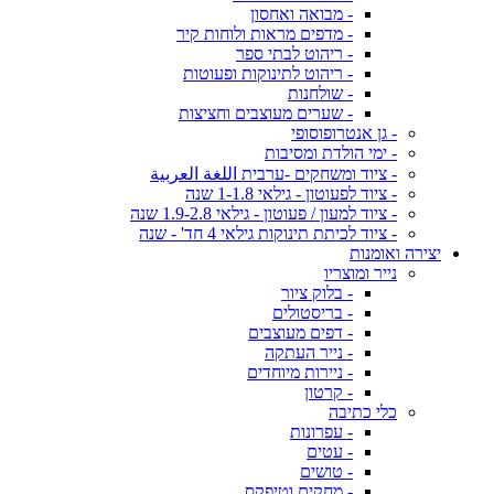
- מבואה ואחסון
- מדפים מראות ולוחות קיר
- ריהוט לבתי ספר
- ריהוט לתינוקות ופעוטות
- שולחנות
- שערים מעוצבים וחציצות
- גן אנטרופוסופי
- ימי הולדת ומסיבות
- ציוד ומשחקים -ערבית اللغة العربية
- ציוד לפעוטון - גילאי 1-1.8 שנה
- ציוד למעון / פעוטון - גילאי 1.9-2.8 שנה
- ציוד לכיתת תינוקות גילאי 4 חד' - שנה
יצירה ואומנות
נייר ומוצריו
- בלוק ציור
- בריסטולים
- דפים מעוצבים
- נייר העתקה
- ניירות מיוחדים
- קרטון
כלי כתיבה
- עפרונות
- עטים
- טושים
- מחקים וטיפקס