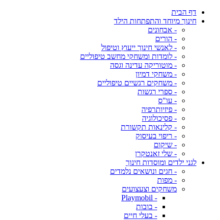
דף הבית
חינוך מיוחד והתפתחות הילד
- אבחונים
- הורים
- לאנשי חינוך ייעוץ וטיפול
- לומדות ומשחקי מחשב טיפוליים
- מוטוריקה עדינה וגסה
- משחקי דמיון
- משחקים רגשיים טיפוליים
- ספרי רגשות
- עו"ס
- פיזיותרפיה
- פסיכולוגיה
- קלינאות תקשורת
- ריפוי בעיסוק
- שיקום
- שלי זאנטקרן
לגני ילדים ומוסדות חינוך
- חגים ונושאים נלמדים
- מפות
משחקים וצעצועים
- Playmobil
- בובות
- בעלי חיים