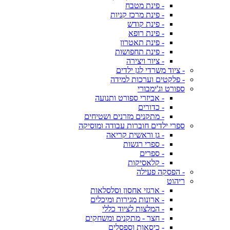
- פינת מטבח
- פינת מרכז קניות
- פינת קודש
- פינת רופא
- פינת תאטרון
- פינת תחפושות
- ציור ויצירה
- ציוד משרדי לגן ילדים
- פלקטים וערכות למידה
ספורט וג'ימבורי
- אביזרי ספורט ותנועה
- כדורים
- מתקנים מזרנים ושטיחים
ספרי ילדים חוברות עבודה ומוסיקה
- גן וראשית קריאה
- ספרי רגשות
- ספרים
- קלאסיקות
- הפסקה פעילה
ריהוט
- ארגזי אחסון וסלסלאות
- ארונות מגירות ומיכלים
- המלצות לציוד כללי
- חצר - מתקנים ומשחקים
- כיסאות וספסלים