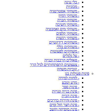
- כלי נגינה
- מכוניות
- משחקי אסטרטגיה
- משחקי דמיון
- משחקי חברה
- משחקי חשיבה
- משחקי מים ואמבטיה
- משחקי קלפים
- משחקי רגשות
- משחקים דידקטיים
- משחקים כללי
- משחקים לפעוטות
- על גלגלים
- פאזלים הרכבות ובנייה
- צעצועים התפתחותיים לגיל הרך
- קוביות משחק
פינות פעילות בגן
- לוחות למידה
- מדע וטבע
- פינות ספר
- פינת בנייה ונגרות
- פינת הבית
- פינת זהירות בדרכים
- פינת חצר חול ומים
- פינת מוסיקה וקשב