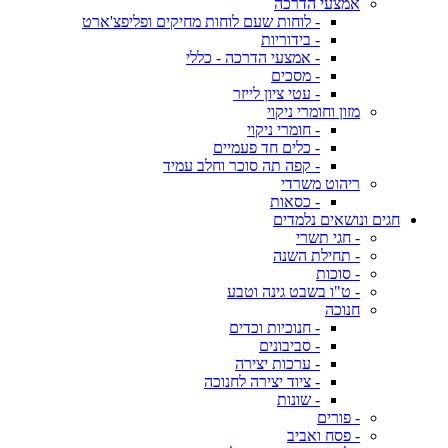
אמצעי הדרכה
- לוחות שעם לוחות מחיקים ופליפצ'ארט
- בידוריות
- אמצעי הדרכה - כללי
- מסכים
- עטי ציון לייזר
מזון וחומרי ניקוי
- חומרי ניקוי
- כלים חד פעמיים
- קפה תה סוכר וחלב עמיד
ריהוט משרדי
- כסאות
חגים ונושאים נלמדים
- חגי תשרי
- תחילת השנה
- סוכות
- ט"ו בשבט גינה וטבע
חנוכה
- חנוכיות וכדים
- סביבונים
- ערכות יצירה
- ציוד יצירה לחנוכה
- שונות
- פורים
- פסח ואביב