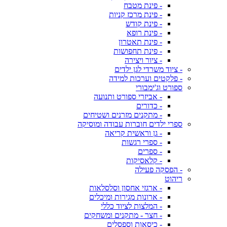
- פינת מטבח
- פינת מרכז קניות
- פינת קודש
- פינת רופא
- פינת תאטרון
- פינת תחפושות
- ציור ויצירה
- ציוד משרדי לגן ילדים
- פלקטים וערכות למידה
ספורט וג'ימבורי
- אביזרי ספורט ותנועה
- כדורים
- מתקנים מזרנים ושטיחים
ספרי ילדים חוברות עבודה ומוסיקה
- גן וראשית קריאה
- ספרי רגשות
- ספרים
- קלאסיקות
- הפסקה פעילה
ריהוט
- ארגזי אחסון וסלסלאות
- ארונות מגירות ומיכלים
- המלצות לציוד כללי
- חצר - מתקנים ומשחקים
- כיסאות וספסלים