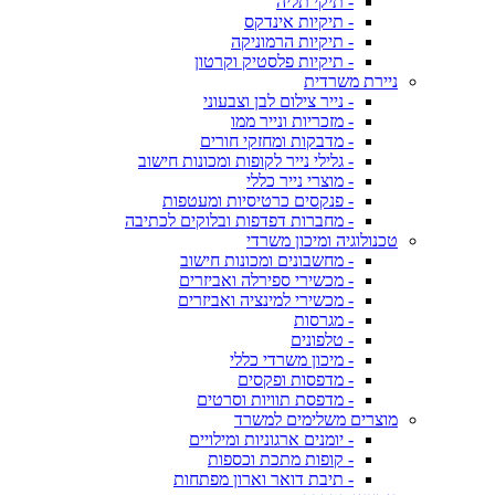
- תיקי תליה
- תיקיות אינדקס
- תיקיות הרמוניקה
- תיקיות פלסטיק וקרטון
ניירת משרדית
- נייר צילום לבן וצבעוני
- מזכריות ונייר ממו
- מדבקות ומחזקי חורים
- גלילי נייר לקופות ומכונות חישוב
- מוצרי נייר כללי
- פנקסים כרטיסיות ומעטפות
- מחברות דפדפות ובלוקים לכתיבה
טכנולוגיה ומיכון משרדי
- מחשבונים ומכונות חישוב
- מכשירי ספירלה ואביזרים
- מכשירי למינציה ואביזרים
- מגרסות
- טלפונים
- מיכון משרדי כללי
- מדפסות ופקסים
- מדפסת תוויות וסרטים
מוצרים משלימים למשרד
- יומנים ארגוניות ומילויים
- קופות מתכת וכספות
- תיבת דואר וארון מפתחות