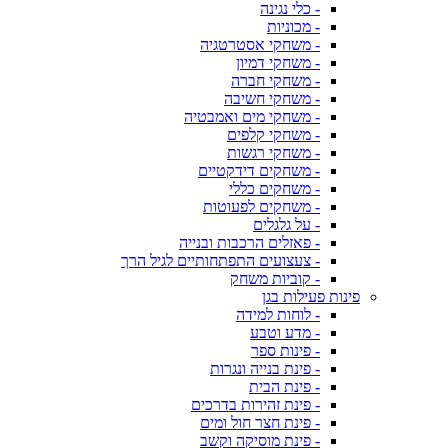
- כלי נגינה
- מכוניות
- משחקי אסטרטגיה
- משחקי דמיון
- משחקי חברה
- משחקי חשיבה
- משחקי מים ואמבטיה
- משחקי קלפים
- משחקי רגשות
- משחקים דידקטיים
- משחקים כללי
- משחקים לפעוטות
- על גלגלים
- פאזלים הרכבות ובנייה
- צעצועים התפתחותיים לגיל הרך
- קוביות משחק
פינות פעילות בגן
- לוחות למידה
- מדע וטבע
- פינות ספר
- פינת בנייה ונגרות
- פינת הבית
- פינת זהירות בדרכים
- פינת חצר חול ומים
- פינת מוסיקה וקשב