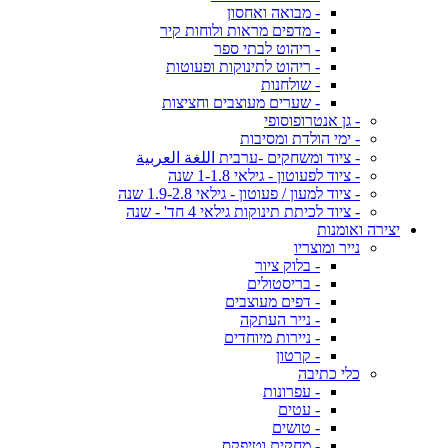
- מבואה ואחסון
- מדפים מראות ולוחות קיר
- ריהוט לבתי ספר
- ריהוט לתינוקות ופעוטות
- שולחנות
- שערים מעוצבים וחציצות
- גן אנטרופוסופי
- ימי הולדת ומסיבות
- ציוד ומשחקים -ערבית اللغة العربية
- ציוד לפעוטון - גילאי 1-1.8 שנה
- ציוד למעון / פעוטון - גילאי 1.9-2.8 שנה
- ציוד לכיתת תינוקות גילאי 4 חד' - שנה
יצירה ואומנות
נייר ומוצריו
- בלוק ציור
- בריסטולים
- דפים מעוצבים
- נייר העתקה
- ניירות מיוחדים
- קרטון
כלי כתיבה
- עפרונות
- עטים
- טושים
- מחקים וטיפקס