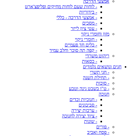
אמצעי הדרכה
- לוחות שעם לוחות מחיקים ופליפצ'ארט
- בידוריות
- אמצעי הדרכה - כללי
- מסכים
- עטי ציון לייזר
מזון וחומרי ניקוי
- חומרי ניקוי
- כלים חד פעמיים
- קפה תה סוכר וחלב עמיד
ריהוט משרדי
- כסאות
חגים ונושאים נלמדים
- חגי תשרי
- תחילת השנה
- סוכות
- ט"ו בשבט גינה וטבע
חנוכה
- חנוכיות וכדים
- סביבונים
- ערכות יצירה
- ציוד יצירה לחנוכה
- שונות
- פורים
- פסח ואביב