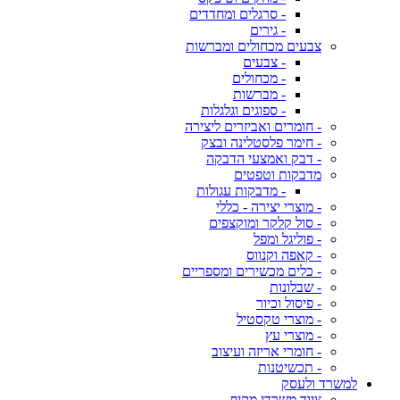
- סרגלים ומחדדים
- גירים
צבעים מכחולים ומברשות
- צבעים
- מכחולים
- מברשות
- ספוגים וגלגלות
- חומרים ואביזרים ליצירה
- חימר פלסטלינה ובצק
- דבק ואמצעי הדבקה
מדבקות וטפטים
- מדבקות עגולות
- מוצרי יצירה - כללי
- סול קלקר ומוקצפים
- פוליגל ומפל
- קאפה וקנווס
- כלים מכשירים ומספריים
- שבלונות
- פיסול וכיור
- מוצרי טקסטיל
- מוצרי עץ
- חומרי אריזה ועיצוב
- תכשיטנות
למשרד ולעסק
ציוד משרדי מקיף