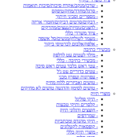
- שדכן/מנקב/אקדח סיכות/סיכות תואמות
- סרגל/מחדד/מחק/טיפקס
- מספריים וסכיני חיתוך
- דבקים/סרטים דביקים/חומרי אריזה
- לחצנים/גומיות/נעצים/מהדקים
- ציוד משרדי כללי
- מעמד לשולחן/מגשים/סל אשפה
- אלפון/אלבום לכרטיסי ביקור
מכשירי כתיבה
- מילוי לעטים עט לדלפק
- מכשירי כתיבה - כללי
- עטי ראש בלבד עטים ראש סיכה
- עטים כדוריים עט ג'ל
- עפרונות ועפרון מכני
- טושים ואביזרים ללוח מחיק
- טושים לסימון והדגשה טושים לא מחיקים
מוצרי תיוק
- תיקי פוליגל
- קלסרים ותיקי טבעות
- חוצצים ודגלוני תיוק
- שמרדפים
- תיקי מהנדס ומכתביות
- קופסאות לקטלוגים
- מוצרי תיוק כללי