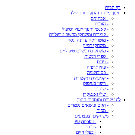
דף הבית
חינוך מיוחד והתפתחות הילד
- אבחונים
- הורים
- לאנשי חינוך ייעוץ וטיפול
- לומדות ומשחקי מחשב טיפוליים
- מוטוריקה עדינה וגסה
- משחקי דמיון
- משחקים רגשיים טיפוליים
- ספרי רגשות
- עו"ס
- פיזיותרפיה
- פסיכולוגיה
- קלינאות תקשורת
- ריפוי בעיסוק
- שיקום
- שלי זאנטקרן
לגני ילדים ומוסדות חינוך
- חגים ונושאים נלמדים
- מפות
משחקים וצעצועים
- Playmobil
- בובות
- בעלי חיים