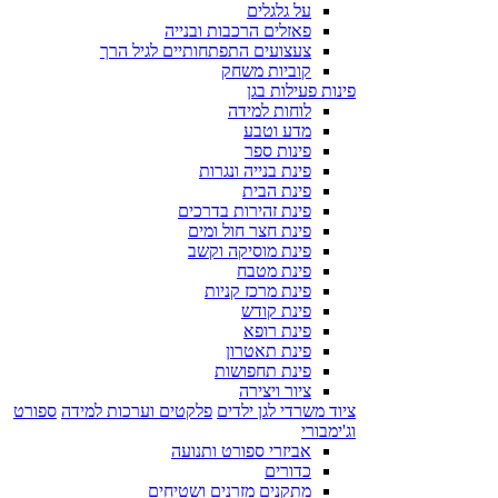
על גלגלים
פאזלים הרכבות ובנייה
צעצועים התפתחותיים לגיל הרך
קוביות משחק
פינות פעילות בגן
לוחות למידה
מדע וטבע
פינות ספר
פינת בנייה ונגרות
פינת הבית
פינת זהירות בדרכים
פינת חצר חול ומים
פינת מוסיקה וקשב
פינת מטבח
פינת מרכז קניות
פינת קודש
פינת רופא
פינת תאטרון
פינת תחפושות
ציור ויצירה
ציוד משרדי לגן ילדים
פלקטים וערכות למידה
ספורט
וג'ימבורי
אביזרי ספורט ותנועה
כדורים
מתקנים מזרנים ושטיחים