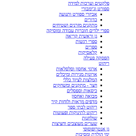
פלקטים וערכות למידה
ספורט וג'ימבורי
אביזרי ספורט ותנועה
כדורים
מתקנים מזרנים ושטיחים
ספרי ילדים חוברות עבודה ומוסיקה
גן וראשית קריאה
ספרי רגשות
ספרים
קלאסיקות
הפסקה פעילה
ריהוט
ארגזי אחסון וסלסלאות
ארונות מגירות ומיכלים
המלצות לציוד כללי
חצר - מתקנים ומשחקים
כיסאות וספסלים
מבואה ואחסון
מדפים מראות ולוחות קיר
ריהוט לבתי ספר
ריהוט לתינוקות ופעוטות
שולחנות
שערים מעוצבים וחציצות
גן אנטרופוסופי
ימי הולדת ומסיבות