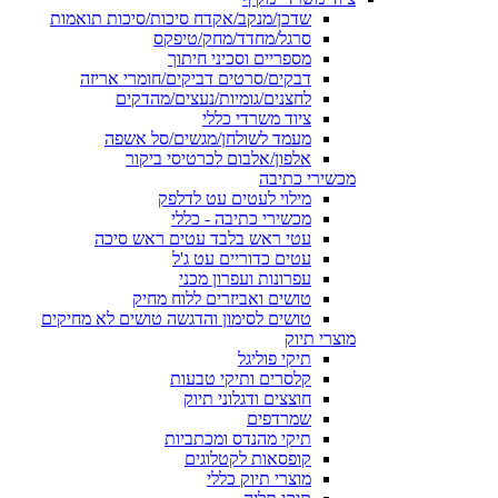
שדכן/מנקב/אקדח סיכות/סיכות תואמות
סרגל/מחדד/מחק/טיפקס
מספריים וסכיני חיתוך
דבקים/סרטים דביקים/חומרי אריזה
לחצנים/גומיות/נעצים/מהדקים
ציוד משרדי כללי
מעמד לשולחן/מגשים/סל אשפה
אלפון/אלבום לכרטיסי ביקור
מכשירי כתיבה
מילוי לעטים עט לדלפק
מכשירי כתיבה - כללי
עטי ראש בלבד עטים ראש סיכה
עטים כדוריים עט ג'ל
עפרונות ועפרון מכני
טושים ואביזרים ללוח מחיק
טושים לסימון והדגשה טושים לא מחיקים
מוצרי תיוק
תיקי פוליגל
קלסרים ותיקי טבעות
חוצצים ודגלוני תיוק
שמרדפים
תיקי מהנדס ומכתביות
קופסאות לקטלוגים
מוצרי תיוק כללי