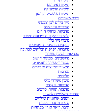
תיקי תליה
תיקיות אינדקס
תיקיות הרמוניקה
תיקיות פלסטיק וקרטון
ניירת משרדית
נייר צילום לבן וצבעוני
מזכריות ונייר ממו
מדבקות ומחזקי חורים
גלילי נייר לקופות ומכונות חישוב
מוצרי נייר כללי
פנקסים כרטיסיות ומעטפות
מחברות דפדפות ובלוקים לכתיבה
טכנולוגיה ומיכון משרדי
מחשבונים ומכונות חישוב
מכשירי ספירלה ואביזרים
מכשירי למינציה ואביזרים
מגרסות
טלפונים
מיכון משרדי כללי
מדפסות ופקסים
מדפסת תוויות וסרטים
מוצרים משלימים למשרד
יומנים ארגוניות ומילויים
קופות מתכת וכספות
תיבת דואר וארון מפתחות