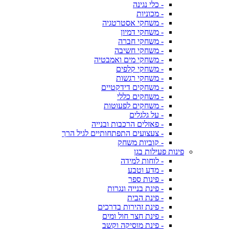
- כלי נגינה
- מכוניות
- משחקי אסטרטגיה
- משחקי דמיון
- משחקי חברה
- משחקי חשיבה
- משחקי מים ואמבטיה
- משחקי קלפים
- משחקי רגשות
- משחקים דידקטיים
- משחקים כללי
- משחקים לפעוטות
- על גלגלים
- פאזלים הרכבות ובנייה
- צעצועים התפתחותיים לגיל הרך
- קוביות משחק
פינות פעילות בגן
- לוחות למידה
- מדע וטבע
- פינות ספר
- פינת בנייה ונגרות
- פינת הבית
- פינת זהירות בדרכים
- פינת חצר חול ומים
- פינת מוסיקה וקשב