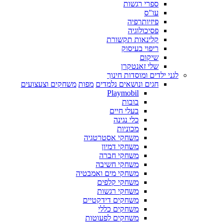
ספרי רגשות
עו"ס
פיזיותרפיה
פסיכולוגיה
קלינאות תקשורת
ריפוי בעיסוק
שיקום
שלי זאנטקרן
לגני ילדים ומוסדות חינוך
חגים ונושאים נלמדים
מפות
משחקים וצעצועים
Playmobil
בובות
בעלי חיים
כלי נגינה
מכוניות
משחקי אסטרטגיה
משחקי דמיון
משחקי חברה
משחקי חשיבה
משחקי מים ואמבטיה
משחקי קלפים
משחקי רגשות
משחקים דידקטיים
משחקים כללי
משחקים לפעוטות