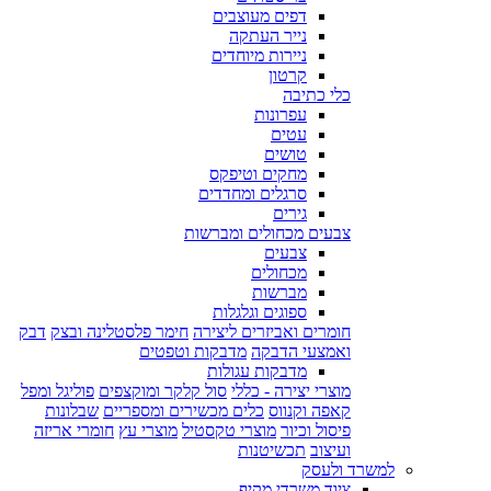
דפים מעוצבים
נייר העתקה
ניירות מיוחדים
קרטון
כלי כתיבה
עפרונות
עטים
טושים
מחקים וטיפקס
סרגלים ומחדדים
גירים
צבעים מכחולים ומברשות
צבעים
מכחולים
מברשות
ספוגים וגלגלות
חומרים ואביזרים ליצירה
חימר פלסטלינה ובצק
דבק
ואמצעי הדבקה
מדבקות וטפטים
מדבקות עגולות
מוצרי יצירה - כללי
סול קלקר ומוקצפים
פוליגל ומפל
קאפה וקנווס
כלים מכשירים ומספריים
שבלונות
פיסול וכיור
מוצרי טקסטיל
מוצרי עץ
חומרי אריזה
ועיצוב
תכשיטנות
למשרד ולעסק
ציוד משרדי מקיף