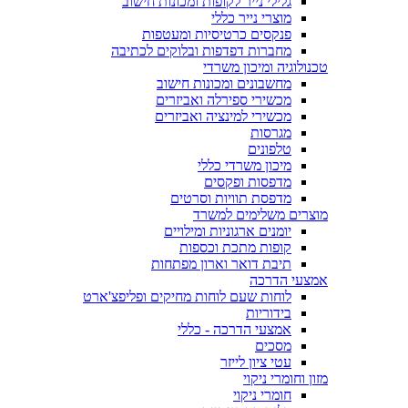
גלילי נייר לקופות ומכונות חישוב
מוצרי נייר כללי
פנקסים כרטיסיות ומעטפות
מחברות דפדפות ובלוקים לכתיבה
טכנולוגיה ומיכון משרדי
מחשבונים ומכונות חישוב
מכשירי ספירלה ואביזרים
מכשירי למינציה ואביזרים
מגרסות
טלפונים
מיכון משרדי כללי
מדפסות ופקסים
מדפסת תוויות וסרטים
מוצרים משלימים למשרד
יומנים ארגוניות ומילויים
קופות מתכת וכספות
תיבת דואר וארון מפתחות
אמצעי הדרכה
לוחות שעם לוחות מחיקים ופליפצ'ארט
בידוריות
אמצעי הדרכה - כללי
מסכים
עטי ציון לייזר
מזון וחומרי ניקוי
חומרי ניקוי