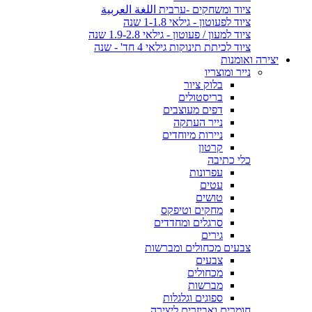
ציוד ומשחקים -ערבית اللغة العربية
ציוד לפעוטון - גילאי 1-1.8 שנה
ציוד למעון / פעוטון - גילאי 1.9-2.8 שנה
ציוד לכיתת תינוקות גילאי 4 חד' - שנה
יצירה ואומנות
נייר ומוצריו
בלוק ציור
בריסטולים
דפים מעוצבים
נייר העתקה
ניירות מיוחדים
קרטון
כלי כתיבה
עפרונות
עטים
טושים
מחקים וטיפקס
סרגלים ומחדדים
גירים
צבעים מכחולים ומברשות
צבעים
מכחולים
מברשות
ספוגים וגלגלות
חומרים ואביזרים ליצירה