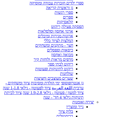
ספרי ילדים חוברות עבודה ומוסיקה
גן וראשית קריאה
ספרי רגשות
ספרים
קלאסיקות
הפסקה פעילה
ריהוט
ארגזי אחסון וסלסלאות
ארונות מגירות ומיכלים
המלצות לציוד כללי
חצר - מתקנים ומשחקים
כיסאות וספסלים
מבואה ואחסון
מדפים מראות ולוחות קיר
ריהוט לבתי ספר
ריהוט לתינוקות ופעוטות
שולחנות
שערים מעוצבים וחציצות
גן אנטרופוסופי
ימי הולדת ומסיבות
ציוד ומשחקים -
ערבית اللغة العربية
ציוד לפעוטון - גילאי 1-1.8 שנה
ציוד למעון / פעוטון - גילאי 1.9-2.8 שנה
ציוד לכיתת
תינוקות גילאי 4 חד' - שנה
יצירה ואומנות
נייר ומוצריו
בלוק ציור
בריסטולים