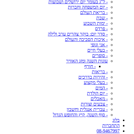
- ל"ג בעומר יום ירושלים ושבועות
- יום המשפחה וחברות
- בריאת העולם
- שבת
- ימות השבוע
- פרדס
- סדר יום: בוקר צהרים ערב ולילה
- איכות הסביבה והעולם
- אני וגופי
- בעלי חיים
- סופרים
עונות השנה ומזג האוויר
- חורף
- בריאות
- זהירות בדרכים
- בעלי מקצוע
- המים
- יום הולדת
- מאכלים
- צבעים וצורות
- עברית אנגלית וחשבון
- סוף השנה, קיץ והחופש הגדול
בלוג
התחברות
08-9467997