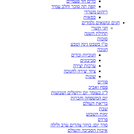
כלים חד פעמיים
קפה תה סוכר וחלב עמיד
ריהוט משרדי
כסאות
חגים ונושאים נלמדים
חגי תשרי
תחילת השנה
סוכות
ט"ו בשבט גינה וטבע
חנוכה
חנוכיות וכדים
סביבונים
ערכות יצירה
ציוד יצירה לחנוכה
שונות
פורים
פסח ואביב
ל"ג בעומר יום ירושלים ושבועות
יום המשפחה וחברות
בריאת העולם
שבת
ימות השבוע
פרדס
סדר יום: בוקר צהרים ערב ולילה
איכות הסביבה והעולם