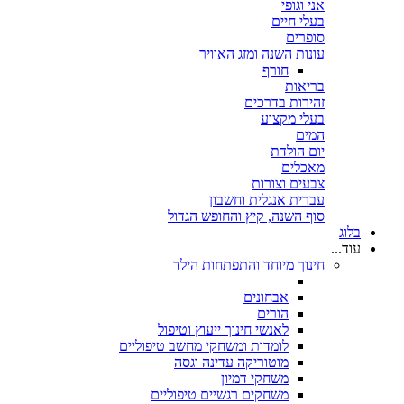
אני וגופי
בעלי חיים
סופרים
עונות השנה ומזג האוויר
חורף
בריאות
זהירות בדרכים
בעלי מקצוע
המים
יום הולדת
מאכלים
צבעים וצורות
עברית אנגלית וחשבון
סוף השנה, קיץ והחופש הגדול
בלוג
עוד...
חינוך מיוחד והתפתחות הילד
אבחונים
הורים
לאנשי חינוך ייעוץ וטיפול
לומדות ומשחקי מחשב טיפוליים
מוטוריקה עדינה וגסה
משחקי דמיון
משחקים רגשיים טיפוליים