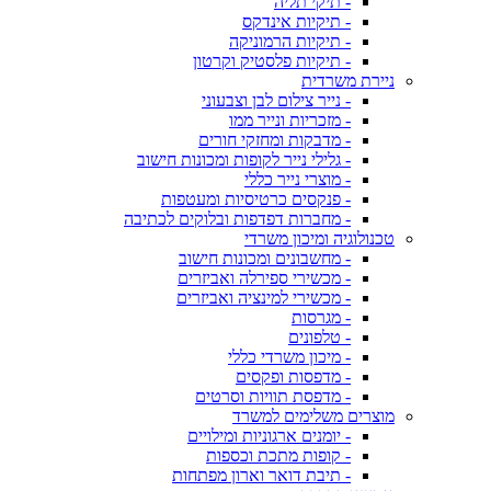
- תיקי תליה
- תיקיות אינדקס
- תיקיות הרמוניקה
- תיקיות פלסטיק וקרטון
ניירת משרדית
- נייר צילום לבן וצבעוני
- מזכריות ונייר ממו
- מדבקות ומחזקי חורים
- גלילי נייר לקופות ומכונות חישוב
- מוצרי נייר כללי
- פנקסים כרטיסיות ומעטפות
- מחברות דפדפות ובלוקים לכתיבה
טכנולוגיה ומיכון משרדי
- מחשבונים ומכונות חישוב
- מכשירי ספירלה ואביזרים
- מכשירי למינציה ואביזרים
- מגרסות
- טלפונים
- מיכון משרדי כללי
- מדפסות ופקסים
- מדפסת תוויות וסרטים
מוצרים משלימים למשרד
- יומנים ארגוניות ומילויים
- קופות מתכת וכספות
- תיבת דואר וארון מפתחות