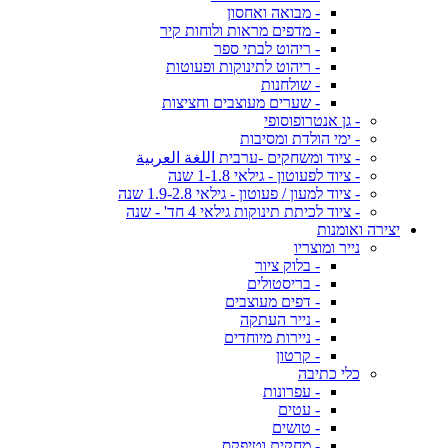
- מבואה ואחסון
- מדפים מראות ולוחות קיר
- ריהוט לבתי ספר
- ריהוט לתינוקות ופעוטות
- שולחנות
- שערים מעוצבים וחציצות
- גן אנטרופוסופי
- ימי הולדת ומסיבות
- ציוד ומשחקים -ערבית اللغة العربية
- ציוד לפעוטון - גילאי 1-1.8 שנה
- ציוד למעון / פעוטון - גילאי 1.9-2.8 שנה
- ציוד לכיתת תינוקות גילאי 4 חד' - שנה
יצירה ואומנות
נייר ומוצריו
- בלוק ציור
- בריסטולים
- דפים מעוצבים
- נייר העתקה
- ניירות מיוחדים
- קרטון
כלי כתיבה
- עפרונות
- עטים
- טושים
- מחקים וטיפקס