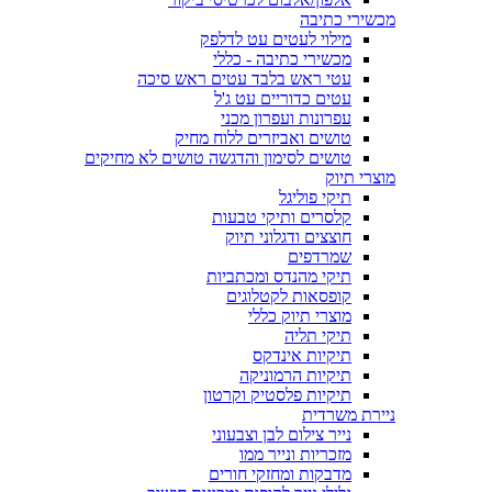
מכשירי כתיבה
מילוי לעטים עט לדלפק
מכשירי כתיבה - כללי
עטי ראש בלבד עטים ראש סיכה
עטים כדוריים עט ג'ל
עפרונות ועפרון מכני
טושים ואביזרים ללוח מחיק
טושים לסימון והדגשה טושים לא מחיקים
מוצרי תיוק
תיקי פוליגל
קלסרים ותיקי טבעות
חוצצים ודגלוני תיוק
שמרדפים
תיקי מהנדס ומכתביות
קופסאות לקטלוגים
מוצרי תיוק כללי
תיקי תליה
תיקיות אינדקס
תיקיות הרמוניקה
תיקיות פלסטיק וקרטון
ניירת משרדית
נייר צילום לבן וצבעוני
מזכריות ונייר ממו
מדבקות ומחזקי חורים