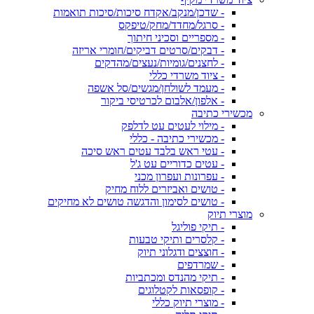
- שדכן/מנקב/אקדח סיכות/סיכות תואמות
- סרגל/מחדד/מחק/טיפקס
- מספריים וסכיני חיתוך
- דבקים/סרטים דביקים/חומרי אריזה
- לחצנים/גומיות/נעצים/מהדקים
- ציוד משרדי כללי
- מעמד לשולחן/מגשים/סל אשפה
- אלפון/אלבום לכרטיסי ביקור
מכשירי כתיבה
- מילוי לעטים עט לדלפק
- מכשירי כתיבה - כללי
- עטי ראש בלבד עטים ראש סיכה
- עטים כדוריים עט ג'ל
- עפרונות ועפרון מכני
- טושים ואביזרים ללוח מחיק
- טושים לסימון והדגשה טושים לא מחיקים
מוצרי תיוק
- תיקי פוליגל
- קלסרים ותיקי טבעות
- חוצצים ודגלוני תיוק
- שמרדפים
- תיקי מהנדס ומכתביות
- קופסאות לקטלוגים
- מוצרי תיוק כללי