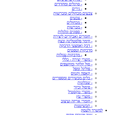
- סרגלים ומחדדים
- גירים
צבעים מכחולים ומברשות
- צבעים
- מכחולים
- מברשות
- ספוגים וגלגלות
- חומרים ואביזרים ליצירה
- חימר פלסטלינה ובצק
- דבק ואמצעי הדבקה
מדבקות וטפטים
- מדבקות עגולות
- מוצרי יצירה - כללי
- סול קלקר ומוקצפים
- פוליגל ומפל
- קאפה וקנווס
- כלים מכשירים ומספריים
- שבלונות
- פיסול וכיור
- מוצרי טקסטיל
- מוצרי עץ
- חומרי אריזה ועיצוב
- תכשיטנות
למשרד ולעסק
ציוד משרדי מקיף