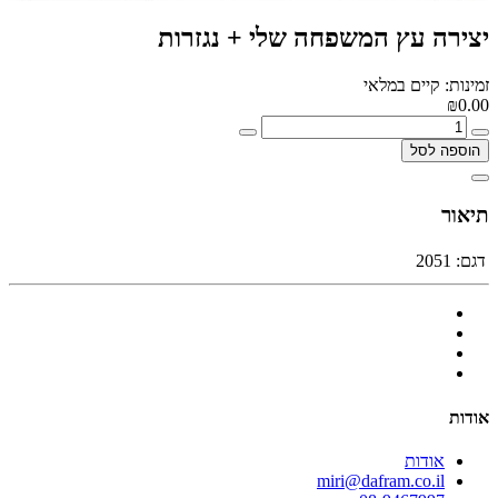
יצירה עץ המשפחה שלי + נגזרות
זמינות: קיים במלאי
₪0.00
הוספה לסל
תיאור
דגם:
2051
אודות
אודות
miri@dafram.co.il