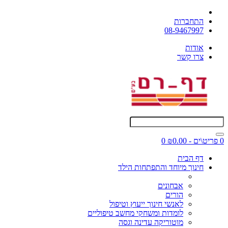
התחברות
08-9467997
אודות
צרו קשר
0 פריט\ים - ₪0.00
0
דף הבית
חינוך מיוחד והתפתחות הילד
אבחונים
הורים
לאנשי חינוך ייעוץ וטיפול
לומדות ומשחקי מחשב טיפוליים
מוטוריקה עדינה וגסה