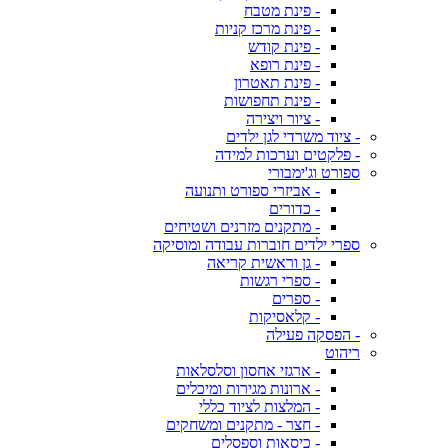
- פינת מטבח
- פינת מרכז קניות
- פינת קודש
- פינת רופא
- פינת תאטרון
- פינת תחפושות
- ציור ויצירה
- ציוד משרדי לגן ילדים
- פלקטים וערכות למידה
ספורט וג'ימבורי
- אביזרי ספורט ותנועה
- כדורים
- מתקנים מזרנים ושטיחים
ספרי ילדים חוברות עבודה ומוסיקה
- גן וראשית קריאה
- ספרי רגשות
- ספרים
- קלאסיקות
- הפסקה פעילה
ריהוט
- ארגזי אחסון וסלסלאות
- ארונות מגירות ומיכלים
- המלצות לציוד כללי
- חצר - מתקנים ומשחקים
- כיסאות וספסלים