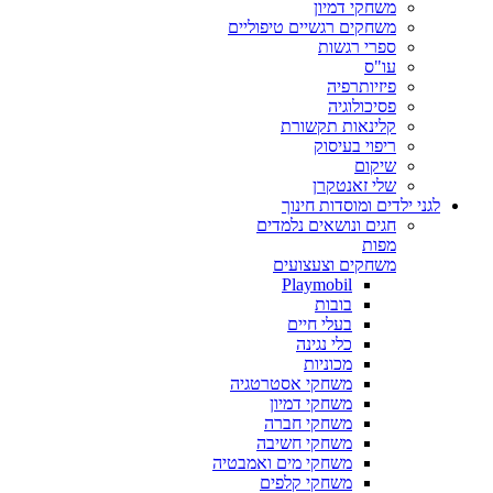
משחקי דמיון
משחקים רגשיים טיפוליים
ספרי רגשות
עו"ס
פיזיותרפיה
פסיכולוגיה
קלינאות תקשורת
ריפוי בעיסוק
שיקום
שלי זאנטקרן
לגני ילדים ומוסדות חינוך
חגים ונושאים נלמדים
מפות
משחקים וצעצועים
Playmobil
בובות
בעלי חיים
כלי נגינה
מכוניות
משחקי אסטרטגיה
משחקי דמיון
משחקי חברה
משחקי חשיבה
משחקי מים ואמבטיה
משחקי קלפים