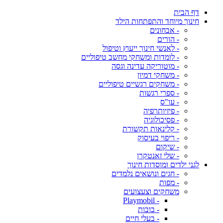
דף הבית
חינוך מיוחד והתפתחות הילד
- אבחונים
- הורים
- לאנשי חינוך ייעוץ וטיפול
- לומדות ומשחקי מחשב טיפוליים
- מוטוריקה עדינה וגסה
- משחקי דמיון
- משחקים רגשיים טיפוליים
- ספרי רגשות
- עו"ס
- פיזיותרפיה
- פסיכולוגיה
- קלינאות תקשורת
- ריפוי בעיסוק
- שיקום
- שלי זאנטקרן
לגני ילדים ומוסדות חינוך
- חגים ונושאים נלמדים
- מפות
משחקים וצעצועים
- Playmobil
- בובות
- בעלי חיים