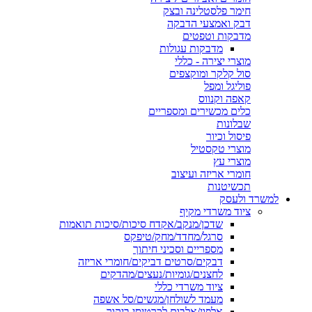
חימר פלסטלינה ובצק
דבק ואמצעי הדבקה
מדבקות וטפטים
מדבקות עגולות
מוצרי יצירה - כללי
סול קלקר ומוקצפים
פוליגל ומפל
קאפה וקנווס
כלים מכשירים ומספריים
שבלונות
פיסול וכיור
מוצרי טקסטיל
מוצרי עץ
חומרי אריזה ועיצוב
תכשיטנות
למשרד ולעסק
ציוד משרדי מקיף
שדכן/מנקב/אקדח סיכות/סיכות תואמות
סרגל/מחדד/מחק/טיפקס
מספריים וסכיני חיתוך
דבקים/סרטים דביקים/חומרי אריזה
לחצנים/גומיות/נעצים/מהדקים
ציוד משרדי כללי
מעמד לשולחן/מגשים/סל אשפה
אלפון/אלבום לכרטיסי ביקור