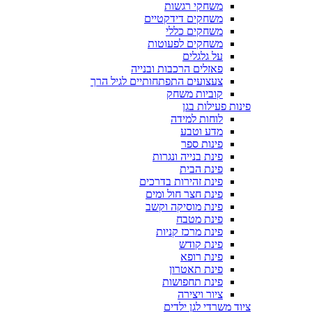
משחקי רגשות
משחקים דידקטיים
משחקים כללי
משחקים לפעוטות
על גלגלים
פאזלים הרכבות ובנייה
צעצועים התפתחותיים לגיל הרך
קוביות משחק
פינות פעילות בגן
לוחות למידה
מדע וטבע
פינות ספר
פינת בנייה ונגרות
פינת הבית
פינת זהירות בדרכים
פינת חצר חול ומים
פינת מוסיקה וקשב
פינת מטבח
פינת מרכז קניות
פינת קודש
פינת רופא
פינת תאטרון
פינת תחפושות
ציור ויצירה
ציוד משרדי לגן ילדים