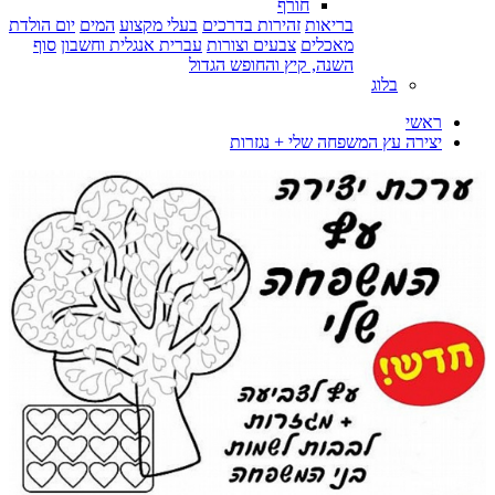
חורף
בריאות
זהירות בדרכים
בעלי מקצוע
המים
יום הולדת
מאכלים
צבעים וצורות
עברית אנגלית וחשבון
סוף
השנה, קיץ והחופש הגדול
בלוג
ראשי
יצירה עץ המשפחה שלי + נגזרות