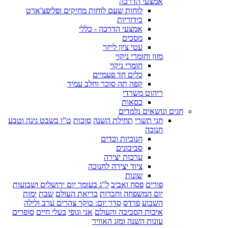
אמצעי הדרכה
לוחות שעם לוחות מחיקים ופליפצ'ארט
בידוריות
אמצעי הדרכה - כללי
מסכים
עטי ציון לייזר
מזון וחומרי ניקוי
חומרי ניקוי
כלים חד פעמיים
קפה תה סוכר וחלב עמיד
ריהוט משרדי
כסאות
חגים ונושאים נלמדים
חגי תשרי
תחילת השנה
סוכות
ט"ו בשבט גינה וטבע
חנוכה
חנוכיות וכדים
סביבונים
ערכות יצירה
ציוד יצירה לחנוכה
שונות
פורים
פסח ואביב
ל"ג בעומר יום ירושלים ושבועות
יום המשפחה וחברות
בריאת העולם
שבת
ימות
השבוע
פרדס
סדר יום: בוקר צהרים ערב ולילה
איכות הסביבה והעולם
אני וגופי
בעלי חיים
סופרים
עונות השנה ומזג האוויר