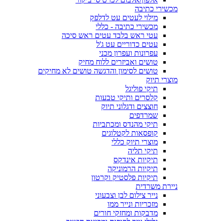
מכשירי כתיבה
מילוי לעטים עט לדלפק
מכשירי כתיבה - כללי
עטי ראש בלבד עטים ראש סיכה
עטים כדוריים עט ג'ל
עפרונות ועפרון מכני
טושים ואביזרים ללוח מחיק
טושים לסימון והדגשה טושים לא מחיקים
מוצרי תיוק
תיקי פוליגל
קלסרים ותיקי טבעות
חוצצים ודגלוני תיוק
שמרדפים
תיקי מהנדס ומכתביות
קופסאות לקטלוגים
מוצרי תיוק כללי
תיקי תליה
תיקיות אינדקס
תיקיות הרמוניקה
תיקיות פלסטיק וקרטון
ניירת משרדית
נייר צילום לבן וצבעוני
מזכריות ונייר ממו
מדבקות ומחזקי חורים