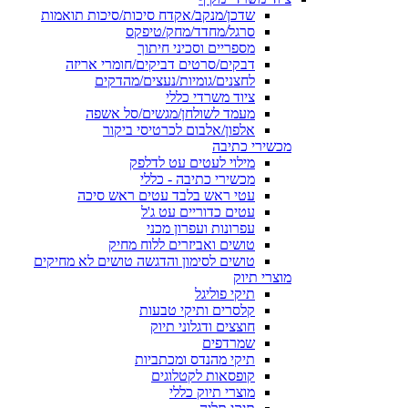
שדכן/מנקב/אקדח סיכות/סיכות תואמות
סרגל/מחדד/מחק/טיפקס
מספריים וסכיני חיתוך
דבקים/סרטים דביקים/חומרי אריזה
לחצנים/גומיות/נעצים/מהדקים
ציוד משרדי כללי
מעמד לשולחן/מגשים/סל אשפה
אלפון/אלבום לכרטיסי ביקור
מכשירי כתיבה
מילוי לעטים עט לדלפק
מכשירי כתיבה - כללי
עטי ראש בלבד עטים ראש סיכה
עטים כדוריים עט ג'ל
עפרונות ועפרון מכני
טושים ואביזרים ללוח מחיק
טושים לסימון והדגשה טושים לא מחיקים
מוצרי תיוק
תיקי פוליגל
קלסרים ותיקי טבעות
חוצצים ודגלוני תיוק
שמרדפים
תיקי מהנדס ומכתביות
קופסאות לקטלוגים
מוצרי תיוק כללי