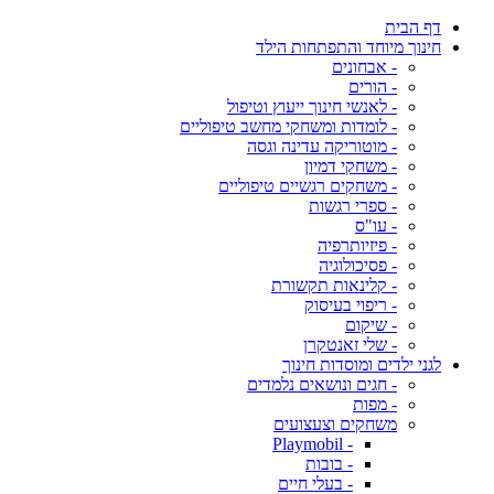
דף הבית
חינוך מיוחד והתפתחות הילד
- אבחונים
- הורים
- לאנשי חינוך ייעוץ וטיפול
- לומדות ומשחקי מחשב טיפוליים
- מוטוריקה עדינה וגסה
- משחקי דמיון
- משחקים רגשיים טיפוליים
- ספרי רגשות
- עו"ס
- פיזיותרפיה
- פסיכולוגיה
- קלינאות תקשורת
- ריפוי בעיסוק
- שיקום
- שלי זאנטקרן
לגני ילדים ומוסדות חינוך
- חגים ונושאים נלמדים
- מפות
משחקים וצעצועים
- Playmobil
- בובות
- בעלי חיים