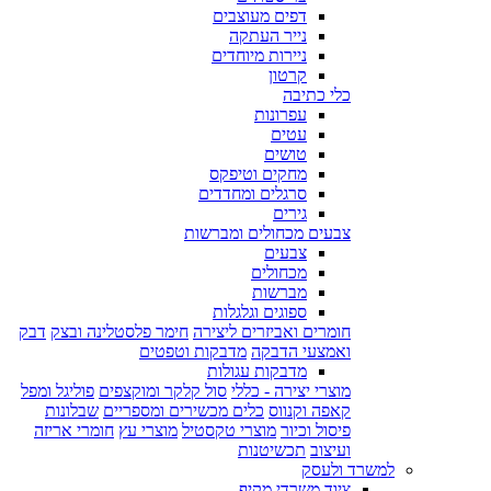
דפים מעוצבים
נייר העתקה
ניירות מיוחדים
קרטון
כלי כתיבה
עפרונות
עטים
טושים
מחקים וטיפקס
סרגלים ומחדדים
גירים
צבעים מכחולים ומברשות
צבעים
מכחולים
מברשות
ספוגים וגלגלות
חומרים ואביזרים ליצירה
חימר פלסטלינה ובצק
דבק
ואמצעי הדבקה
מדבקות וטפטים
מדבקות עגולות
מוצרי יצירה - כללי
סול קלקר ומוקצפים
פוליגל ומפל
קאפה וקנווס
כלים מכשירים ומספריים
שבלונות
פיסול וכיור
מוצרי טקסטיל
מוצרי עץ
חומרי אריזה
ועיצוב
תכשיטנות
למשרד ולעסק
ציוד משרדי מקיף