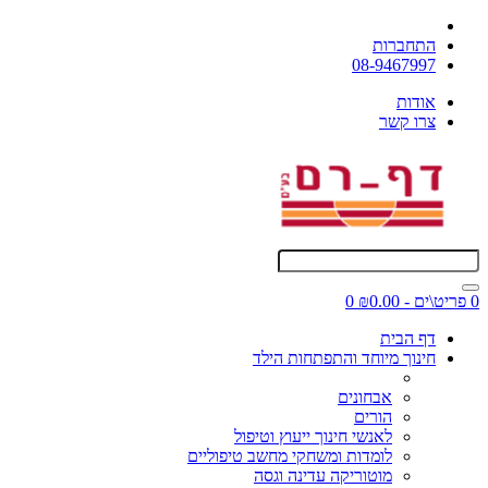
התחברות
08-9467997
אודות
צרו קשר
0 פריט\ים - ₪0.00
0
דף הבית
חינוך מיוחד והתפתחות הילד
אבחונים
הורים
לאנשי חינוך ייעוץ וטיפול
לומדות ומשחקי מחשב טיפוליים
מוטוריקה עדינה וגסה