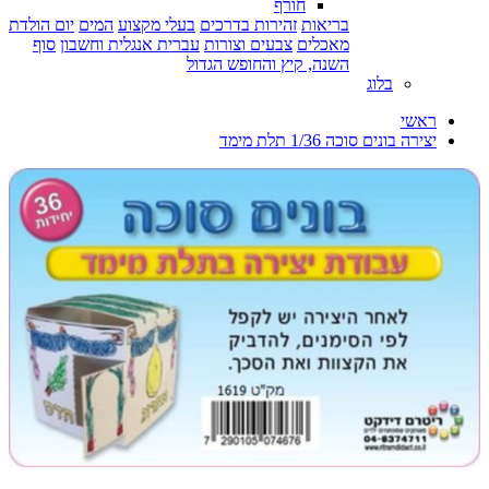
חורף
בריאות
זהירות בדרכים
בעלי מקצוע
המים
יום הולדת
מאכלים
צבעים וצורות
עברית אנגלית וחשבון
סוף
השנה, קיץ והחופש הגדול
בלוג
ראשי
יצירה בונים סוכה 1/36 תלת מימד