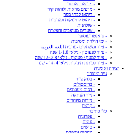
- מבואה ואחסון
- מדפים מראות ולוחות קיר
- ריהוט לבתי ספר
- ריהוט לתינוקות ופעוטות
- שולחנות
- שערים מעוצבים וחציצות
- גן אנטרופוסופי
- ימי הולדת ומסיבות
- ציוד ומשחקים -ערבית اللغة العربية
- ציוד לפעוטון - גילאי 1-1.8 שנה
- ציוד למעון / פעוטון - גילאי 1.9-2.8 שנה
- ציוד לכיתת תינוקות גילאי 4 חד' - שנה
יצירה ואומנות
נייר ומוצריו
- בלוק ציור
- בריסטולים
- דפים מעוצבים
- נייר העתקה
- ניירות מיוחדים
- קרטון
כלי כתיבה
- עפרונות
- עטים
- טושים
- מחקים וטיפקס