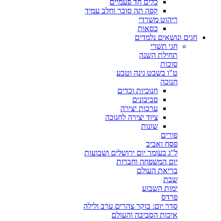
כלים חד פעמיים
קפה תה סוכר וחלב עמיד
ריהוט משרדי
כסאות
חגים ונושאים נלמדים
חגי תשרי
תחילת השנה
סוכות
ט"ו בשבט גינה וטבע
חנוכה
חנוכיות וכדים
סביבונים
ערכות יצירה
ציוד יצירה לחנוכה
שונות
פורים
פסח ואביב
ל"ג בעומר יום ירושלים ושבועות
יום המשפחה וחברות
בריאת העולם
שבת
ימות השבוע
פרדס
סדר יום: בוקר צהרים ערב ולילה
איכות הסביבה והעולם