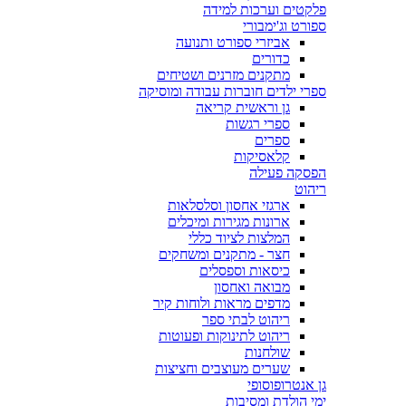
פלקטים וערכות למידה
ספורט וג'ימבורי
אביזרי ספורט ותנועה
כדורים
מתקנים מזרנים ושטיחים
ספרי ילדים חוברות עבודה ומוסיקה
גן וראשית קריאה
ספרי רגשות
ספרים
קלאסיקות
הפסקה פעילה
ריהוט
ארגזי אחסון וסלסלאות
ארונות מגירות ומיכלים
המלצות לציוד כללי
חצר - מתקנים ומשחקים
כיסאות וספסלים
מבואה ואחסון
מדפים מראות ולוחות קיר
ריהוט לבתי ספר
ריהוט לתינוקות ופעוטות
שולחנות
שערים מעוצבים וחציצות
גן אנטרופוסופי
ימי הולדת ומסיבות