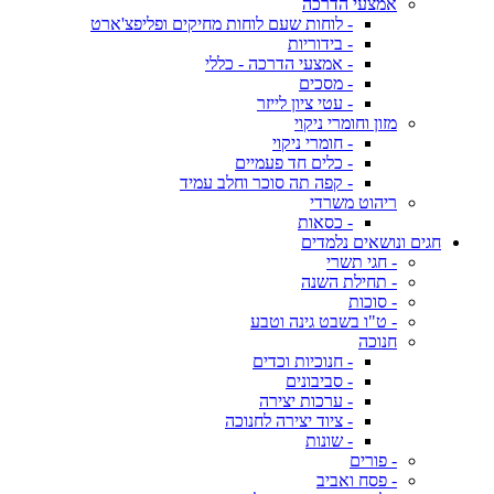
אמצעי הדרכה
- לוחות שעם לוחות מחיקים ופליפצ'ארט
- בידוריות
- אמצעי הדרכה - כללי
- מסכים
- עטי ציון לייזר
מזון וחומרי ניקוי
- חומרי ניקוי
- כלים חד פעמיים
- קפה תה סוכר וחלב עמיד
ריהוט משרדי
- כסאות
חגים ונושאים נלמדים
- חגי תשרי
- תחילת השנה
- סוכות
- ט"ו בשבט גינה וטבע
חנוכה
- חנוכיות וכדים
- סביבונים
- ערכות יצירה
- ציוד יצירה לחנוכה
- שונות
- פורים
- פסח ואביב