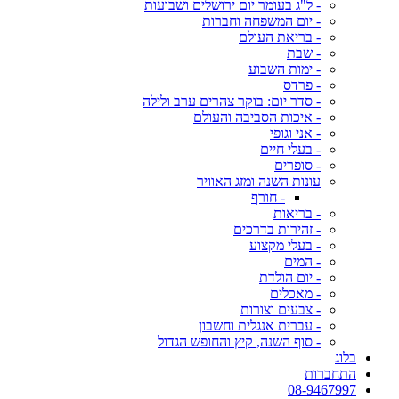
- ל"ג בעומר יום ירושלים ושבועות
- יום המשפחה וחברות
- בריאת העולם
- שבת
- ימות השבוע
- פרדס
- סדר יום: בוקר צהרים ערב ולילה
- איכות הסביבה והעולם
- אני וגופי
- בעלי חיים
- סופרים
עונות השנה ומזג האוויר
- חורף
- בריאות
- זהירות בדרכים
- בעלי מקצוע
- המים
- יום הולדת
- מאכלים
- צבעים וצורות
- עברית אנגלית וחשבון
- סוף השנה, קיץ והחופש הגדול
בלוג
התחברות
08-9467997