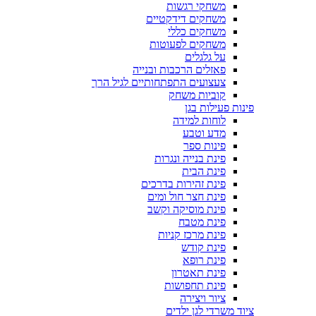
משחקי רגשות
משחקים דידקטיים
משחקים כללי
משחקים לפעוטות
על גלגלים
פאזלים הרכבות ובנייה
צעצועים התפתחותיים לגיל הרך
קוביות משחק
פינות פעילות בגן
לוחות למידה
מדע וטבע
פינות ספר
פינת בנייה ונגרות
פינת הבית
פינת זהירות בדרכים
פינת חצר חול ומים
פינת מוסיקה וקשב
פינת מטבח
פינת מרכז קניות
פינת קודש
פינת רופא
פינת תאטרון
פינת תחפושות
ציור ויצירה
ציוד משרדי לגן ילדים