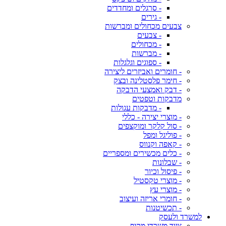
- סרגלים ומחדדים
- גירים
צבעים מכחולים ומברשות
- צבעים
- מכחולים
- מברשות
- ספוגים וגלגלות
- חומרים ואביזרים ליצירה
- חימר פלסטלינה ובצק
- דבק ואמצעי הדבקה
מדבקות וטפטים
- מדבקות עגולות
- מוצרי יצירה - כללי
- סול קלקר ומוקצפים
- פוליגל ומפל
- קאפה וקנווס
- כלים מכשירים ומספריים
- שבלונות
- פיסול וכיור
- מוצרי טקסטיל
- מוצרי עץ
- חומרי אריזה ועיצוב
- תכשיטנות
למשרד ולעסק
ציוד משרדי מקיף