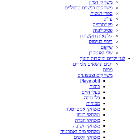
משחקי דמיון
משחקים רגשיים טיפוליים
ספרי רגשות
עו"ס
פיזיותרפיה
פסיכולוגיה
קלינאות תקשורת
ריפוי בעיסוק
שיקום
שלי זאנטקרן
לגני ילדים ומוסדות חינוך
חגים ונושאים נלמדים
מפות
משחקים וצעצועים
Playmobil
בובות
בעלי חיים
כלי נגינה
מכוניות
משחקי אסטרטגיה
משחקי דמיון
משחקי חברה
משחקי חשיבה
משחקי מים ואמבטיה
משחקי קלפים