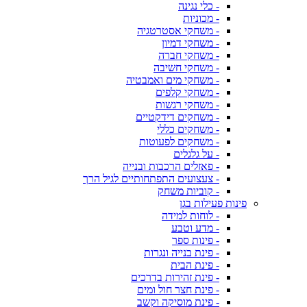
- כלי נגינה
- מכוניות
- משחקי אסטרטגיה
- משחקי דמיון
- משחקי חברה
- משחקי חשיבה
- משחקי מים ואמבטיה
- משחקי קלפים
- משחקי רגשות
- משחקים דידקטיים
- משחקים כללי
- משחקים לפעוטות
- על גלגלים
- פאזלים הרכבות ובנייה
- צעצועים התפתחותיים לגיל הרך
- קוביות משחק
פינות פעילות בגן
- לוחות למידה
- מדע וטבע
- פינות ספר
- פינת בנייה ונגרות
- פינת הבית
- פינת זהירות בדרכים
- פינת חצר חול ומים
- פינת מוסיקה וקשב