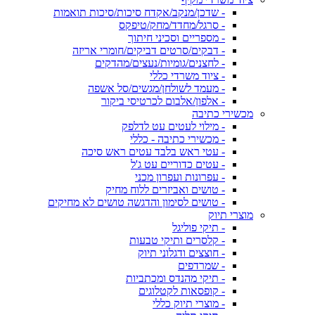
- שדכן/מנקב/אקדח סיכות/סיכות תואמות
- סרגל/מחדד/מחק/טיפקס
- מספריים וסכיני חיתוך
- דבקים/סרטים דביקים/חומרי אריזה
- לחצנים/גומיות/נעצים/מהדקים
- ציוד משרדי כללי
- מעמד לשולחן/מגשים/סל אשפה
- אלפון/אלבום לכרטיסי ביקור
מכשירי כתיבה
- מילוי לעטים עט לדלפק
- מכשירי כתיבה - כללי
- עטי ראש בלבד עטים ראש סיכה
- עטים כדוריים עט ג'ל
- עפרונות ועפרון מכני
- טושים ואביזרים ללוח מחיק
- טושים לסימון והדגשה טושים לא מחיקים
מוצרי תיוק
- תיקי פוליגל
- קלסרים ותיקי טבעות
- חוצצים ודגלוני תיוק
- שמרדפים
- תיקי מהנדס ומכתביות
- קופסאות לקטלוגים
- מוצרי תיוק כללי