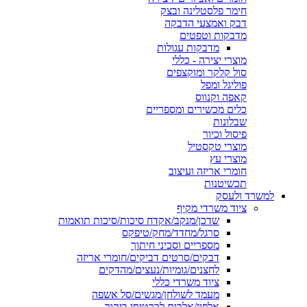
חימר פלסטלינה ובצק
דבק ואמצעי הדבקה
מדבקות וטפטים
מדבקות עגולות
מוצרי יצירה - כללי
סול קלקר ומוקצפים
פוליגל ומפל
קאפה וקנווס
כלים מכשירים ומספריים
שבלונות
פיסול וכיור
מוצרי טקסטיל
מוצרי עץ
חומרי אריזה ועיצוב
תכשיטנות
למשרד ולעסק
ציוד משרדי מקיף
שדכן/מנקב/אקדח סיכות/סיכות תואמות
סרגל/מחדד/מחק/טיפקס
מספריים וסכיני חיתוך
דבקים/סרטים דביקים/חומרי אריזה
לחצנים/גומיות/נעצים/מהדקים
ציוד משרדי כללי
מעמד לשולחן/מגשים/סל אשפה
אלפון/אלבום לכרטיסי ביקור