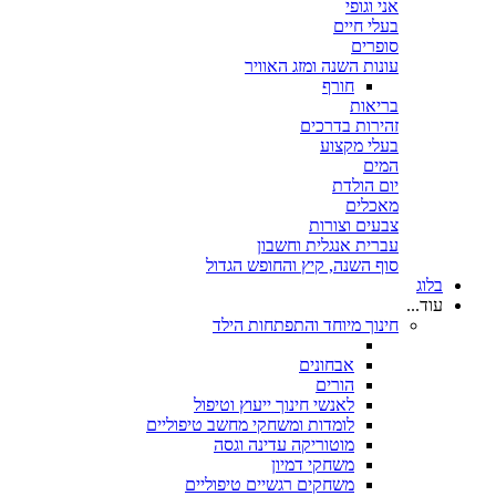
אני וגופי
בעלי חיים
סופרים
עונות השנה ומזג האוויר
חורף
בריאות
זהירות בדרכים
בעלי מקצוע
המים
יום הולדת
מאכלים
צבעים וצורות
עברית אנגלית וחשבון
סוף השנה, קיץ והחופש הגדול
בלוג
עוד...
חינוך מיוחד והתפתחות הילד
אבחונים
הורים
לאנשי חינוך ייעוץ וטיפול
לומדות ומשחקי מחשב טיפוליים
מוטוריקה עדינה וגסה
משחקי דמיון
משחקים רגשיים טיפוליים