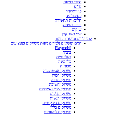
ספרי רגשות
עו"ס
פיזיותרפיה
פסיכולוגיה
קלינאות תקשורת
ריפוי בעיסוק
שיקום
שלי זאנטקרן
לגני ילדים ומוסדות חינוך
חגים ונושאים נלמדים
מפות
משחקים וצעצועים
Playmobil
בובות
בעלי חיים
כלי נגינה
מכוניות
משחקי אסטרטגיה
משחקי דמיון
משחקי חברה
משחקי חשיבה
משחקי מים ואמבטיה
משחקי קלפים
משחקי רגשות
משחקים דידקטיים
משחקים כללי
משחקים לפעוטות