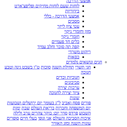
אמצעי הדרכה
לוחות שעם לוחות מחיקים ופליפצ'ארט
בידוריות
אמצעי הדרכה - כללי
מסכים
עטי ציון לייזר
מזון וחומרי ניקוי
חומרי ניקוי
כלים חד פעמיים
קפה תה סוכר וחלב עמיד
ריהוט משרדי
כסאות
חגים ונושאים נלמדים
חגי תשרי
תחילת השנה
סוכות
ט"ו בשבט גינה וטבע
חנוכה
חנוכיות וכדים
סביבונים
ערכות יצירה
ציוד יצירה לחנוכה
שונות
פורים
פסח ואביב
ל"ג בעומר יום ירושלים ושבועות
יום המשפחה וחברות
בריאת העולם
שבת
ימות
השבוע
פרדס
סדר יום: בוקר צהרים ערב ולילה
איכות הסביבה והעולם
אני וגופי
בעלי חיים
סופרים
עונות השנה ומזג האוויר