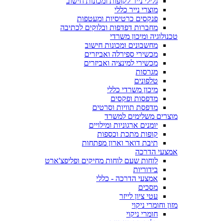
גלילי נייר לקופות ומכונות חישוב
מוצרי נייר כללי
פנקסים כרטיסיות ומעטפות
מחברות דפדפות ובלוקים לכתיבה
טכנולוגיה ומיכון משרדי
מחשבונים ומכונות חישוב
מכשירי ספירלה ואביזרים
מכשירי למינציה ואביזרים
מגרסות
טלפונים
מיכון משרדי כללי
מדפסות ופקסים
מדפסת תוויות וסרטים
מוצרים משלימים למשרד
יומנים ארגוניות ומילויים
קופות מתכת וכספות
תיבת דואר וארון מפתחות
אמצעי הדרכה
לוחות שעם לוחות מחיקים ופליפצ'ארט
בידוריות
אמצעי הדרכה - כללי
מסכים
עטי ציון לייזר
מזון וחומרי ניקוי
חומרי ניקוי