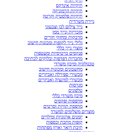
תיקי תליה
תיקיות אינדקס
תיקיות הרמוניקה
תיקיות פלסטיק וקרטון
ניירת משרדית
נייר צילום לבן וצבעוני
מזכריות ונייר ממו
מדבקות ומחזקי חורים
גלילי נייר לקופות ומכונות חישוב
מוצרי נייר כללי
פנקסים כרטיסיות ומעטפות
מחברות דפדפות ובלוקים לכתיבה
טכנולוגיה ומיכון משרדי
מחשבונים ומכונות חישוב
מכשירי ספירלה ואביזרים
מכשירי למינציה ואביזרים
מגרסות
טלפונים
מיכון משרדי כללי
מדפסות ופקסים
מדפסת תוויות וסרטים
מוצרים משלימים למשרד
יומנים ארגוניות ומילויים
קופות מתכת וכספות
תיבת דואר וארון מפתחות