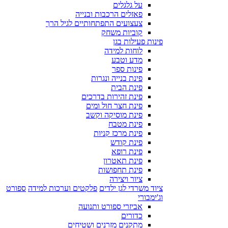
על גלגלים
פאזלים הרכבות ובנייה
צעצועים התפתחותיים לגיל הרך
קוביות משחק
פינות פעילות בגן
לוחות למידה
מדע וטבע
פינות ספר
פינת בנייה ונגרות
פינת הבית
פינת זהירות בדרכים
פינת חצר חול ומים
פינת מוסיקה וקשב
פינת מטבח
פינת מרכז קניות
פינת קודש
פינת רופא
פינת תאטרון
פינת תחפושות
ציור ויצירה
ציוד משרדי לגן ילדים
פלקטים וערכות למידה
ספורט
וג'ימבורי
אביזרי ספורט ותנועה
כדורים
מתקנים מזרנים ושטיחים