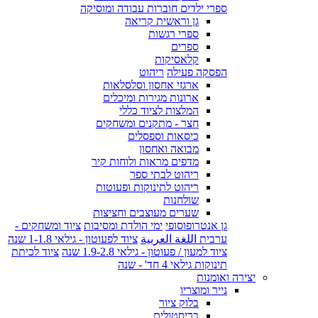
ספרי ילדים חוברות עבודה ומוסיקה
גן וראשית קריאה
ספרי רגשות
ספרים
קלאסיקות
הפסקה פעילה
ריהוט
ארגזי אחסון וסלסלאות
ארונות מגירות ומיכלים
המלצות לציוד כללי
חצר - מתקנים ומשחקים
כיסאות וספסלים
מבואה ואחסון
מדפים מראות ולוחות קיר
ריהוט לבתי ספר
ריהוט לתינוקות ופעוטות
שולחנות
שערים מעוצבים וחציצות
גן אנטרופוסופי
ימי הולדת ומסיבות
ציוד ומשחקים -
ערבית اللغة العربية
ציוד לפעוטון - גילאי 1-1.8 שנה
ציוד למעון / פעוטון - גילאי 1.9-2.8 שנה
ציוד לכיתת
תינוקות גילאי 4 חד' - שנה
יצירה ואומנות
נייר ומוצריו
בלוק ציור
בריסטולים