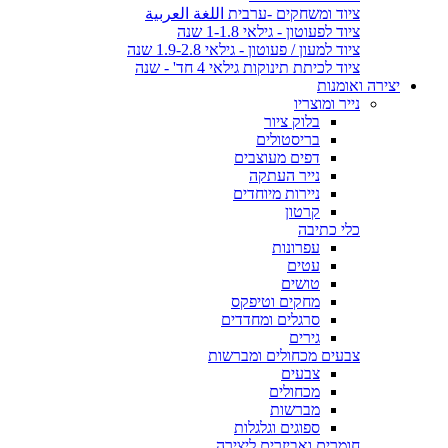
ציוד ומשחקים -ערבית اللغة العربية
ציוד לפעוטון - גילאי 1-1.8 שנה
ציוד למעון / פעוטון - גילאי 1.9-2.8 שנה
ציוד לכיתת תינוקות גילאי 4 חד' - שנה
יצירה ואומנות
נייר ומוצריו
בלוק ציור
בריסטולים
דפים מעוצבים
נייר העתקה
ניירות מיוחדים
קרטון
כלי כתיבה
עפרונות
עטים
טושים
מחקים וטיפקס
סרגלים ומחדדים
גירים
צבעים מכחולים ומברשות
צבעים
מכחולים
מברשות
ספוגים וגלגלות
חומרים ואביזרים ליצירה