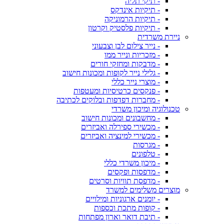
- תיקי תליה
- תיקיות אינדקס
- תיקיות הרמוניקה
- תיקיות פלסטיק וקרטון
ניירת משרדית
- נייר צילום לבן וצבעוני
- מזכריות ונייר ממו
- מדבקות ומחזקי חורים
- גלילי נייר לקופות ומכונות חישוב
- מוצרי נייר כללי
- פנקסים כרטיסיות ומעטפות
- מחברות דפדפות ובלוקים לכתיבה
טכנולוגיה ומיכון משרדי
- מחשבונים ומכונות חישוב
- מכשירי ספירלה ואביזרים
- מכשירי למינציה ואביזרים
- מגרסות
- טלפונים
- מיכון משרדי כללי
- מדפסות ופקסים
- מדפסת תוויות וסרטים
מוצרים משלימים למשרד
- יומנים ארגוניות ומילויים
- קופות מתכת וכספות
- תיבת דואר וארון מפתחות