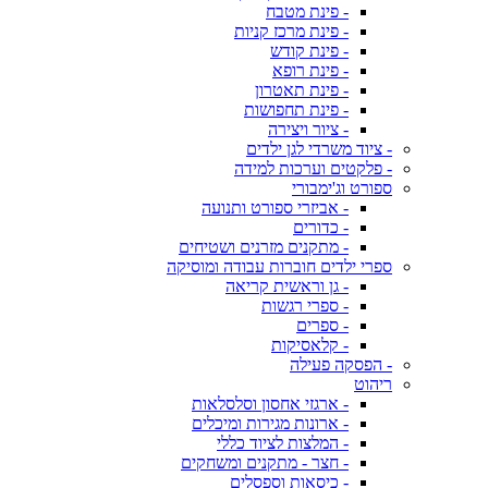
- פינת מטבח
- פינת מרכז קניות
- פינת קודש
- פינת רופא
- פינת תאטרון
- פינת תחפושות
- ציור ויצירה
- ציוד משרדי לגן ילדים
- פלקטים וערכות למידה
ספורט וג'ימבורי
- אביזרי ספורט ותנועה
- כדורים
- מתקנים מזרנים ושטיחים
ספרי ילדים חוברות עבודה ומוסיקה
- גן וראשית קריאה
- ספרי רגשות
- ספרים
- קלאסיקות
- הפסקה פעילה
ריהוט
- ארגזי אחסון וסלסלאות
- ארונות מגירות ומיכלים
- המלצות לציוד כללי
- חצר - מתקנים ומשחקים
- כיסאות וספסלים