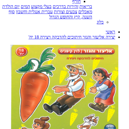
חורף
בריאות
זהירות בדרכים
בעלי מקצוע
המים
יום הולדת
מאכלים
צבעים וצורות
עברית אנגלית וחשבון
סוף
השנה, קיץ והחופש הגדול
בלוג
ראשי
יצירה אליעזר והגזר חיתוכים להדבקה ויצירה 18 יח'