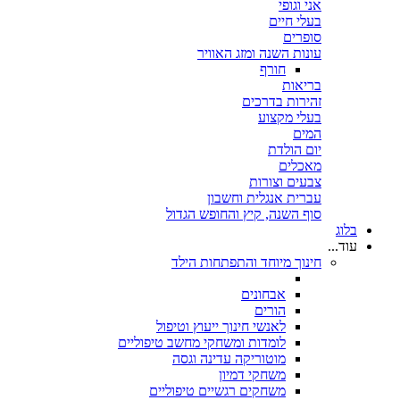
אני וגופי
בעלי חיים
סופרים
עונות השנה ומזג האוויר
חורף
בריאות
זהירות בדרכים
בעלי מקצוע
המים
יום הולדת
מאכלים
צבעים וצורות
עברית אנגלית וחשבון
סוף השנה, קיץ והחופש הגדול
בלוג
עוד...
חינוך מיוחד והתפתחות הילד
אבחונים
הורים
לאנשי חינוך ייעוץ וטיפול
לומדות ומשחקי מחשב טיפוליים
מוטוריקה עדינה וגסה
משחקי דמיון
משחקים רגשיים טיפוליים