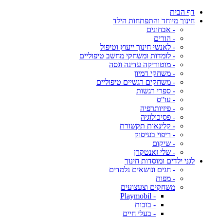
דף הבית
חינוך מיוחד והתפתחות הילד
- אבחונים
- הורים
- לאנשי חינוך ייעוץ וטיפול
- לומדות ומשחקי מחשב טיפוליים
- מוטוריקה עדינה וגסה
- משחקי דמיון
- משחקים רגשיים טיפוליים
- ספרי רגשות
- עו"ס
- פיזיותרפיה
- פסיכולוגיה
- קלינאות תקשורת
- ריפוי בעיסוק
- שיקום
- שלי זאנטקרן
לגני ילדים ומוסדות חינוך
- חגים ונושאים נלמדים
- מפות
משחקים וצעצועים
- Playmobil
- בובות
- בעלי חיים