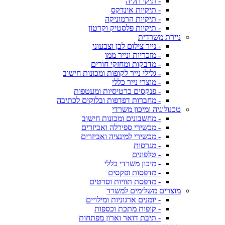
- תיקי תליה
- תיקיות אינדקס
- תיקיות הרמוניקה
- תיקיות פלסטיק וקרטון
ניירת משרדית
- נייר צילום לבן וצבעוני
- מזכריות ונייר ממו
- מדבקות ומחזקי חורים
- גלילי נייר לקופות ומכונות חישוב
- מוצרי נייר כללי
- פנקסים כרטיסיות ומעטפות
- מחברות דפדפות ובלוקים לכתיבה
טכנולוגיה ומיכון משרדי
- מחשבונים ומכונות חישוב
- מכשירי ספירלה ואביזרים
- מכשירי למינציה ואביזרים
- מגרסות
- טלפונים
- מיכון משרדי כללי
- מדפסות ופקסים
- מדפסת תוויות וסרטים
מוצרים משלימים למשרד
- יומנים ארגוניות ומילויים
- קופות מתכת וכספות
- תיבת דואר וארון מפתחות