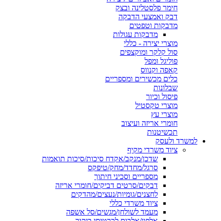
חימר פלסטלינה ובצק
דבק ואמצעי הדבקה
מדבקות וטפטים
מדבקות עגולות
מוצרי יצירה - כללי
סול קלקר ומוקצפים
פוליגל ומפל
קאפה וקנווס
כלים מכשירים ומספריים
שבלונות
פיסול וכיור
מוצרי טקסטיל
מוצרי עץ
חומרי אריזה ועיצוב
תכשיטנות
למשרד ולעסק
ציוד משרדי מקיף
שדכן/מנקב/אקדח סיכות/סיכות תואמות
סרגל/מחדד/מחק/טיפקס
מספריים וסכיני חיתוך
דבקים/סרטים דביקים/חומרי אריזה
לחצנים/גומיות/נעצים/מהדקים
ציוד משרדי כללי
מעמד לשולחן/מגשים/סל אשפה
אלפון/אלבום לכרטיסי ביקור