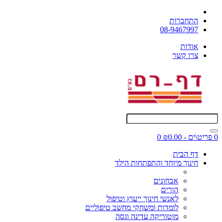
התחברות
08-9467997
אודות
צרו קשר
0 פריט\ים - ₪0.00
0
דף הבית
חינוך מיוחד והתפתחות הילד
אבחונים
הורים
לאנשי חינוך ייעוץ וטיפול
לומדות ומשחקי מחשב טיפוליים
מוטוריקה עדינה וגסה