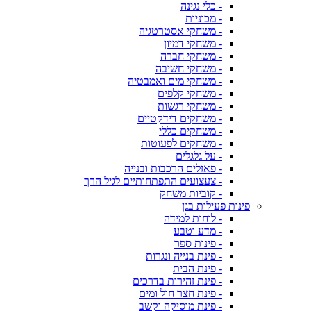
- כלי נגינה
- מכוניות
- משחקי אסטרטגיה
- משחקי דמיון
- משחקי חברה
- משחקי חשיבה
- משחקי מים ואמבטיה
- משחקי קלפים
- משחקי רגשות
- משחקים דידקטיים
- משחקים כללי
- משחקים לפעוטות
- על גלגלים
- פאזלים הרכבות ובנייה
- צעצועים התפתחותיים לגיל הרך
- קוביות משחק
פינות פעילות בגן
- לוחות למידה
- מדע וטבע
- פינות ספר
- פינת בנייה ונגרות
- פינת הבית
- פינת זהירות בדרכים
- פינת חצר חול ומים
- פינת מוסיקה וקשב