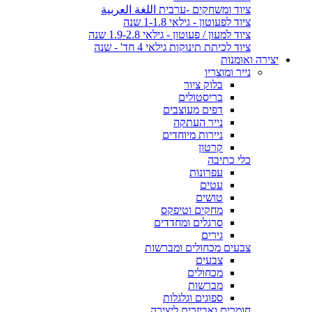
ציוד ומשחקים -ערבית اللغة العربية
ציוד לפעוטון - גילאי 1-1.8 שנה
ציוד למעון / פעוטון - גילאי 1.9-2.8 שנה
ציוד לכיתת תינוקות גילאי 4 חד' - שנה
יצירה ואומנות
נייר ומוצריו
בלוק ציור
בריסטולים
דפים מעוצבים
נייר העתקה
ניירות מיוחדים
קרטון
כלי כתיבה
עפרונות
עטים
טושים
מחקים וטיפקס
סרגלים ומחדדים
גירים
צבעים מכחולים ומברשות
צבעים
מכחולים
מברשות
ספוגים וגלגלות
חומרים ואביזרים ליצירה