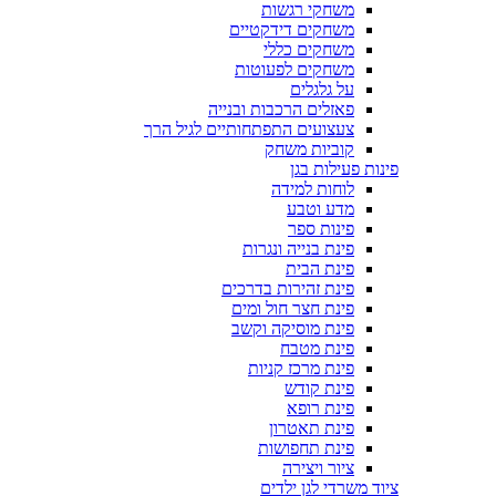
משחקי רגשות
משחקים דידקטיים
משחקים כללי
משחקים לפעוטות
על גלגלים
פאזלים הרכבות ובנייה
צעצועים התפתחותיים לגיל הרך
קוביות משחק
פינות פעילות בגן
לוחות למידה
מדע וטבע
פינות ספר
פינת בנייה ונגרות
פינת הבית
פינת זהירות בדרכים
פינת חצר חול ומים
פינת מוסיקה וקשב
פינת מטבח
פינת מרכז קניות
פינת קודש
פינת רופא
פינת תאטרון
פינת תחפושות
ציור ויצירה
ציוד משרדי לגן ילדים