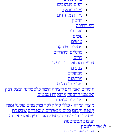
דפים מעוצבים
נייר העתקה
ניירות מיוחדים
קרטון
כלי כתיבה
עפרונות
עטים
טושים
מחקים וטיפקס
סרגלים ומחדדים
גירים
צבעים מכחולים ומברשות
צבעים
מכחולים
מברשות
ספוגים וגלגלות
חומרים ואביזרים ליצירה
חימר פלסטלינה ובצק
דבק
ואמצעי הדבקה
מדבקות וטפטים
מדבקות עגולות
מוצרי יצירה - כללי
סול קלקר ומוקצפים
פוליגל ומפל
קאפה וקנווס
כלים מכשירים ומספריים
שבלונות
פיסול וכיור
מוצרי טקסטיל
מוצרי עץ
חומרי אריזה
ועיצוב
תכשיטנות
למשרד ולעסק
ציוד משרדי מקיף