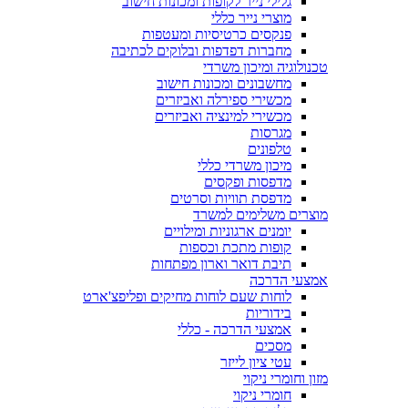
גלילי נייר לקופות ומכונות חישוב
מוצרי נייר כללי
פנקסים כרטיסיות ומעטפות
מחברות דפדפות ובלוקים לכתיבה
טכנולוגיה ומיכון משרדי
מחשבונים ומכונות חישוב
מכשירי ספירלה ואביזרים
מכשירי למינציה ואביזרים
מגרסות
טלפונים
מיכון משרדי כללי
מדפסות ופקסים
מדפסת תוויות וסרטים
מוצרים משלימים למשרד
יומנים ארגוניות ומילויים
קופות מתכת וכספות
תיבת דואר וארון מפתחות
אמצעי הדרכה
לוחות שעם לוחות מחיקים ופליפצ'ארט
בידוריות
אמצעי הדרכה - כללי
מסכים
עטי ציון לייזר
מזון וחומרי ניקוי
חומרי ניקוי