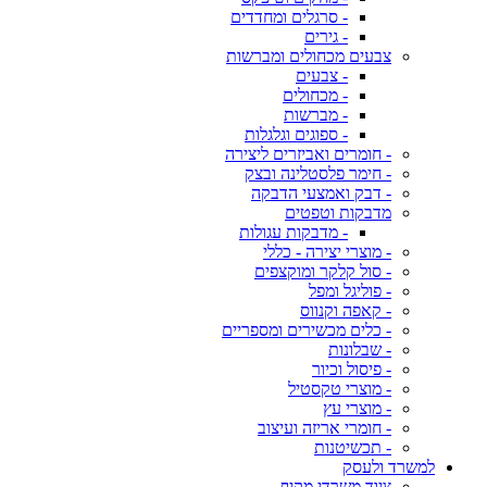
- סרגלים ומחדדים
- גירים
צבעים מכחולים ומברשות
- צבעים
- מכחולים
- מברשות
- ספוגים וגלגלות
- חומרים ואביזרים ליצירה
- חימר פלסטלינה ובצק
- דבק ואמצעי הדבקה
מדבקות וטפטים
- מדבקות עגולות
- מוצרי יצירה - כללי
- סול קלקר ומוקצפים
- פוליגל ומפל
- קאפה וקנווס
- כלים מכשירים ומספריים
- שבלונות
- פיסול וכיור
- מוצרי טקסטיל
- מוצרי עץ
- חומרי אריזה ועיצוב
- תכשיטנות
למשרד ולעסק
ציוד משרדי מקיף