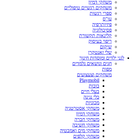
משחקי דמיון
משחקים רגשיים טיפוליים
ספרי רגשות
עו"ס
פיזיותרפיה
פסיכולוגיה
קלינאות תקשורת
ריפוי בעיסוק
שיקום
שלי זאנטקרן
לגני ילדים ומוסדות חינוך
חגים ונושאים נלמדים
מפות
משחקים וצעצועים
Playmobil
בובות
בעלי חיים
כלי נגינה
מכוניות
משחקי אסטרטגיה
משחקי דמיון
משחקי חברה
משחקי חשיבה
משחקי מים ואמבטיה
משחקי קלפים