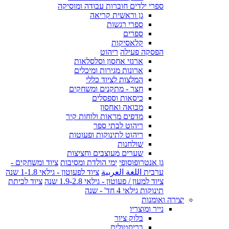
ספרי ילדים חוברות עבודה ומוסיקה
גן וראשית קריאה
ספרי רגשות
ספרים
קלאסיקות
הפסקה פעילה
ריהוט
ארגזי אחסון וסלסלאות
ארונות מגירות ומיכלים
המלצות לציוד כללי
חצר - מתקנים ומשחקים
כיסאות וספסלים
מבואה ואחסון
מדפים מראות ולוחות קיר
ריהוט לבתי ספר
ריהוט לתינוקות ופעוטות
שולחנות
שערים מעוצבים וחציצות
גן אנטרופוסופי
ימי הולדת ומסיבות
ציוד ומשחקים -
ערבית اللغة العربية
ציוד לפעוטון - גילאי 1-1.8 שנה
ציוד למעון / פעוטון - גילאי 1.9-2.8 שנה
ציוד לכיתת
תינוקות גילאי 4 חד' - שנה
יצירה ואומנות
נייר ומוצריו
בלוק ציור
בריסטולים