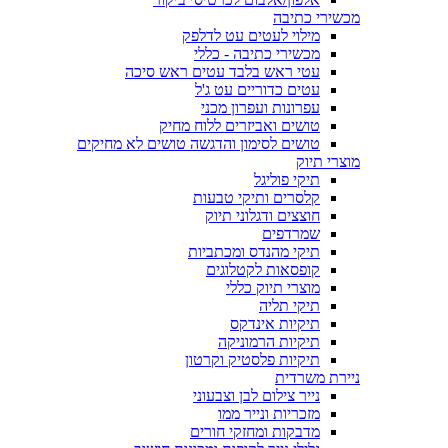
מכשירי כתיבה
מילוי לעטים עט לדלפק
מכשירי כתיבה - כללי
עטי ראש בלבד עטים ראש סיכה
עטים כדוריים עט ג'ל
עפרונות ועפרון מכני
טושים ואביזרים ללוח מחיק
טושים לסימון והדגשה טושים לא מחיקים
מוצרי תיוק
תיקי פוליגל
קלסרים ותיקי טבעות
חוצצים ודגלוני תיוק
שמרדפים
תיקי מהנדס ומכתביות
קופסאות לקטלוגים
מוצרי תיוק כללי
תיקי תליה
תיקיות אינדקס
תיקיות הרמוניקה
תיקיות פלסטיק וקרטון
ניירת משרדית
נייר צילום לבן וצבעוני
מזכריות ונייר ממו
מדבקות ומחזקי חורים