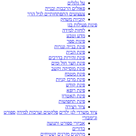
על גלגלים
פאזלים הרכבות ובנייה
צעצועים התפתחותיים לגיל הרך
קוביות משחק
פינות פעילות בגן
לוחות למידה
מדע וטבע
פינות ספר
פינת בנייה ונגרות
פינת הבית
פינת זהירות בדרכים
פינת חצר חול ומים
פינת מוסיקה וקשב
פינת מטבח
פינת מרכז קניות
פינת קודש
פינת רופא
פינת תאטרון
פינת תחפושות
ציור ויצירה
ציוד משרדי לגן ילדים
פלקטים וערכות למידה
ספורט
וג'ימבורי
אביזרי ספורט ותנועה
כדורים
מתקנים מזרנים ושטיחים