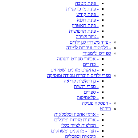
- פינת מטבח
- פינת מרכז קניות
- פינת קודש
- פינת רופא
- פינת תאטרון
- פינת תחפושות
- ציור ויצירה
- ציוד משרדי לגן ילדים
- פלקטים וערכות למידה
ספורט וג'ימבורי
- אביזרי ספורט ותנועה
- כדורים
- מתקנים מזרנים ושטיחים
ספרי ילדים חוברות עבודה ומוסיקה
- גן וראשית קריאה
- ספרי רגשות
- ספרים
- קלאסיקות
- הפסקה פעילה
ריהוט
- ארגזי אחסון וסלסלאות
- ארונות מגירות ומיכלים
- המלצות לציוד כללי
- חצר - מתקנים ומשחקים
- כיסאות וספסלים