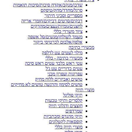
שדכן/מנקב/אקדח סיכות/סיכות תואמות
סרגל/מחדד/מחק/טיפקס
מספריים וסכיני חיתוך
דבקים/סרטים דביקים/חומרי אריזה
לחצנים/גומיות/נעצים/מהדקים
ציוד משרדי כללי
מעמד לשולחן/מגשים/סל אשפה
אלפון/אלבום לכרטיסי ביקור
מכשירי כתיבה
מילוי לעטים עט לדלפק
מכשירי כתיבה - כללי
עטי ראש בלבד עטים ראש סיכה
עטים כדוריים עט ג'ל
עפרונות ועפרון מכני
טושים ואביזרים ללוח מחיק
טושים לסימון והדגשה טושים לא מחיקים
מוצרי תיוק
תיקי פוליגל
קלסרים ותיקי טבעות
חוצצים ודגלוני תיוק
שמרדפים
תיקי מהנדס ומכתביות
קופסאות לקטלוגים
מוצרי תיוק כללי