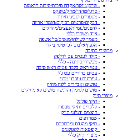
- שדכן/מנקב/אקדח סיכות/סיכות תואמות
- סרגל/מחדד/מחק/טיפקס
- מספריים וסכיני חיתוך
- דבקים/סרטים דביקים/חומרי אריזה
- לחצנים/גומיות/נעצים/מהדקים
- ציוד משרדי כללי
- מעמד לשולחן/מגשים/סל אשפה
- אלפון/אלבום לכרטיסי ביקור
מכשירי כתיבה
- מילוי לעטים עט לדלפק
- מכשירי כתיבה - כללי
- עטי ראש בלבד עטים ראש סיכה
- עטים כדוריים עט ג'ל
- עפרונות ועפרון מכני
- טושים ואביזרים ללוח מחיק
- טושים לסימון והדגשה טושים לא מחיקים
מוצרי תיוק
- תיקי פוליגל
- קלסרים ותיקי טבעות
- חוצצים ודגלוני תיוק
- שמרדפים
- תיקי מהנדס ומכתביות
- קופסאות לקטלוגים
- מוצרי תיוק כללי