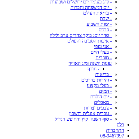
- ל"ג בעומר יום ירושלים ושבועות
- יום המשפחה וחברות
- בריאת העולם
- שבת
- ימות השבוע
- פרדס
- סדר יום: בוקר צהרים ערב ולילה
- איכות הסביבה והעולם
- אני וגופי
- בעלי חיים
- סופרים
עונות השנה ומזג האוויר
- חורף
- בריאות
- זהירות בדרכים
- בעלי מקצוע
- המים
- יום הולדת
- מאכלים
- צבעים וצורות
- עברית אנגלית וחשבון
- סוף השנה, קיץ והחופש הגדול
בלוג
התחברות
08-9467997