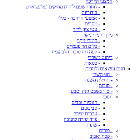
אמצעי הדרכה
- לוחות שעם לוחות מחיקים ופליפצ'ארט
- בידוריות
- אמצעי הדרכה - כללי
- מסכים
- עטי ציון לייזר
מזון וחומרי ניקוי
- חומרי ניקוי
- כלים חד פעמיים
- קפה תה סוכר וחלב עמיד
ריהוט משרדי
- כסאות
חגים ונושאים נלמדים
- חגי תשרי
- תחילת השנה
- סוכות
- ט"ו בשבט גינה וטבע
חנוכה
- חנוכיות וכדים
- סביבונים
- ערכות יצירה
- ציוד יצירה לחנוכה
- שונות
- פורים
- פסח ואביב