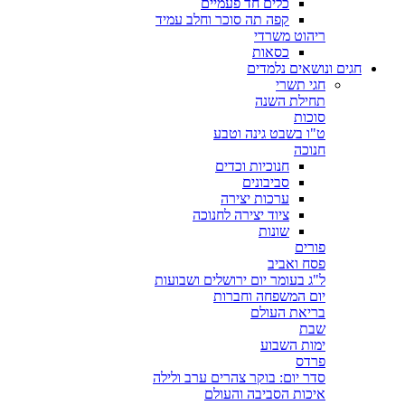
כלים חד פעמיים
קפה תה סוכר וחלב עמיד
ריהוט משרדי
כסאות
חגים ונושאים נלמדים
חגי תשרי
תחילת השנה
סוכות
ט"ו בשבט גינה וטבע
חנוכה
חנוכיות וכדים
סביבונים
ערכות יצירה
ציוד יצירה לחנוכה
שונות
פורים
פסח ואביב
ל"ג בעומר יום ירושלים ושבועות
יום המשפחה וחברות
בריאת העולם
שבת
ימות השבוע
פרדס
סדר יום: בוקר צהרים ערב ולילה
איכות הסביבה והעולם