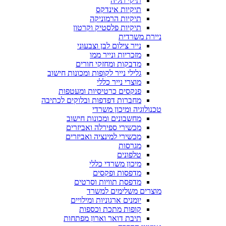
תיקי תליה
תיקיות אינדקס
תיקיות הרמוניקה
תיקיות פלסטיק וקרטון
ניירת משרדית
נייר צילום לבן וצבעוני
מזכריות ונייר ממו
מדבקות ומחזקי חורים
גלילי נייר לקופות ומכונות חישוב
מוצרי נייר כללי
פנקסים כרטיסיות ומעטפות
מחברות דפדפות ובלוקים לכתיבה
טכנולוגיה ומיכון משרדי
מחשבונים ומכונות חישוב
מכשירי ספירלה ואביזרים
מכשירי למינציה ואביזרים
מגרסות
טלפונים
מיכון משרדי כללי
מדפסות ופקסים
מדפסת תוויות וסרטים
מוצרים משלימים למשרד
יומנים ארגוניות ומילויים
קופות מתכת וכספות
תיבת דואר וארון מפתחות