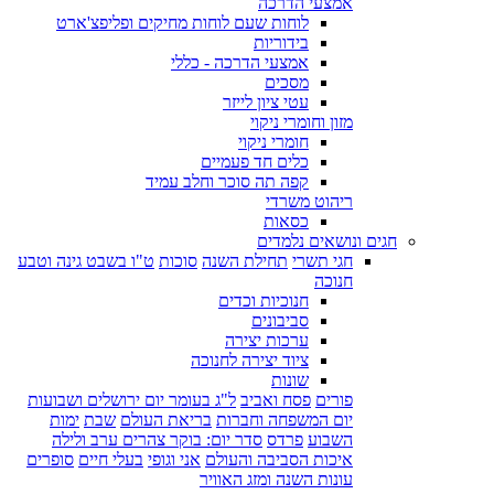
אמצעי הדרכה
לוחות שעם לוחות מחיקים ופליפצ'ארט
בידוריות
אמצעי הדרכה - כללי
מסכים
עטי ציון לייזר
מזון וחומרי ניקוי
חומרי ניקוי
כלים חד פעמיים
קפה תה סוכר וחלב עמיד
ריהוט משרדי
כסאות
חגים ונושאים נלמדים
חגי תשרי
תחילת השנה
סוכות
ט"ו בשבט גינה וטבע
חנוכה
חנוכיות וכדים
סביבונים
ערכות יצירה
ציוד יצירה לחנוכה
שונות
פורים
פסח ואביב
ל"ג בעומר יום ירושלים ושבועות
יום המשפחה וחברות
בריאת העולם
שבת
ימות
השבוע
פרדס
סדר יום: בוקר צהרים ערב ולילה
איכות הסביבה והעולם
אני וגופי
בעלי חיים
סופרים
עונות השנה ומזג האוויר