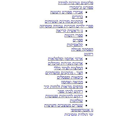
פלקטים וערכות למידה
ספורט וג'ימבורי
אביזרי ספורט ותנועה
כדורים
מתקנים מזרנים ושטיחים
ספרי ילדים חוברות עבודה ומוסיקה
גן וראשית קריאה
ספרי רגשות
ספרים
קלאסיקות
הפסקה פעילה
ריהוט
ארגזי אחסון וסלסלאות
ארונות מגירות ומיכלים
המלצות לציוד כללי
חצר - מתקנים ומשחקים
כיסאות וספסלים
מבואה ואחסון
מדפים מראות ולוחות קיר
ריהוט לבתי ספר
ריהוט לתינוקות ופעוטות
שולחנות
שערים מעוצבים וחציצות
גן אנטרופוסופי
ימי הולדת ומסיבות