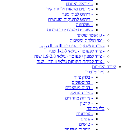
- מבואה ואחסון
- מדפים מראות ולוחות קיר
- ריהוט לבתי ספר
- ריהוט לתינוקות ופעוטות
- שולחנות
- שערים מעוצבים וחציצות
- גן אנטרופוסופי
- ימי הולדת ומסיבות
- ציוד ומשחקים -ערבית اللغة العربية
- ציוד לפעוטון - גילאי 1-1.8 שנה
- ציוד למעון / פעוטון - גילאי 1.9-2.8 שנה
- ציוד לכיתת תינוקות גילאי 4 חד' - שנה
יצירה ואומנות
נייר ומוצריו
- בלוק ציור
- בריסטולים
- דפים מעוצבים
- נייר העתקה
- ניירות מיוחדים
- קרטון
כלי כתיבה
- עפרונות
- עטים
- טושים
- מחקים וטיפקס