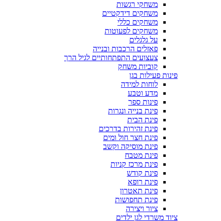
משחקי רגשות
משחקים דידקטיים
משחקים כללי
משחקים לפעוטות
על גלגלים
פאזלים הרכבות ובנייה
צעצועים התפתחותיים לגיל הרך
קוביות משחק
פינות פעילות בגן
לוחות למידה
מדע וטבע
פינות ספר
פינת בנייה ונגרות
פינת הבית
פינת זהירות בדרכים
פינת חצר חול ומים
פינת מוסיקה וקשב
פינת מטבח
פינת מרכז קניות
פינת קודש
פינת רופא
פינת תאטרון
פינת תחפושות
ציור ויצירה
ציוד משרדי לגן ילדים