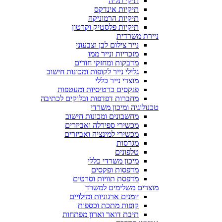
תיקי תליה
תיקיות אינדקס
תיקיות הרמוניקה
תיקיות פלסטיק וקרטון
ניירת משרדית
נייר צילום לבן וצבעוני
מזכריות ונייר ממו
מדבקות ומחזקי חורים
גלילי נייר לקופות ומכונות חישוב
מוצרי נייר כללי
פנקסים כרטיסיות ומעטפות
מחברות דפדפות ובלוקים לכתיבה
טכנולוגיה ומיכון משרדי
מחשבונים ומכונות חישוב
מכשירי ספירלה ואביזרים
מכשירי למינציה ואביזרים
מגרסות
טלפונים
מיכון משרדי כללי
מדפסות ופקסים
מדפסת תוויות וסרטים
מוצרים משלימים למשרד
יומנים ארגוניות ומילויים
קופות מתכת וכספות
תיבת דואר וארון מפתחות