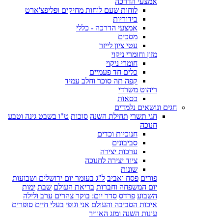
אמצעי הדרכה
לוחות שעם לוחות מחיקים ופליפצ'ארט
בידוריות
אמצעי הדרכה - כללי
מסכים
עטי ציון לייזר
מזון וחומרי ניקוי
חומרי ניקוי
כלים חד פעמיים
קפה תה סוכר וחלב עמיד
ריהוט משרדי
כסאות
חגים ונושאים נלמדים
חגי תשרי
תחילת השנה
סוכות
ט"ו בשבט גינה וטבע
חנוכה
חנוכיות וכדים
סביבונים
ערכות יצירה
ציוד יצירה לחנוכה
שונות
פורים
פסח ואביב
ל"ג בעומר יום ירושלים ושבועות
יום המשפחה וחברות
בריאת העולם
שבת
ימות
השבוע
פרדס
סדר יום: בוקר צהרים ערב ולילה
איכות הסביבה והעולם
אני וגופי
בעלי חיים
סופרים
עונות השנה ומזג האוויר