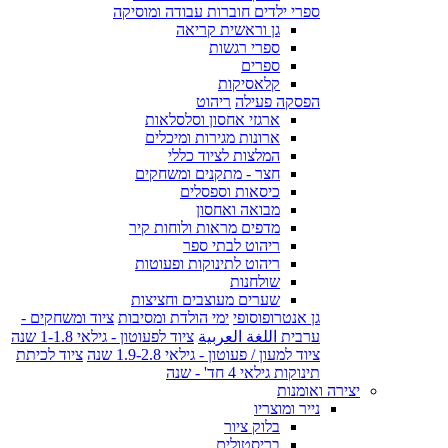
ספרי ילדים חוברות עבודה ומוסיקה
גן וראשית קריאה
ספרי רגשות
ספרים
קלאסיקות
הפסקה פעילה
ריהוט
ארגזי אחסון וסלסלאות
ארונות מגירות ומיכלים
המלצות לציוד כללי
חצר - מתקנים ומשחקים
כיסאות וספסלים
מבואה ואחסון
מדפים מראות ולוחות קיר
ריהוט לבתי ספר
ריהוט לתינוקות ופעוטות
שולחנות
שערים מעוצבים וחציצות
גן אנטרופוסופי
ימי הולדת ומסיבות
ציוד ומשחקים -
ערבית اللغة العربية
ציוד לפעוטון - גילאי 1-1.8 שנה
ציוד למעון / פעוטון - גילאי 1.9-2.8 שנה
ציוד לכיתת
תינוקות גילאי 4 חד' - שנה
יצירה ואומנות
נייר ומוצריו
בלוק ציור
בריסטולים