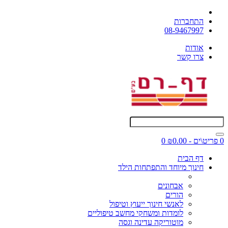
התחברות
08-9467997
אודות
צרו קשר
0 פריט\ים - ₪0.00
0
דף הבית
חינוך מיוחד והתפתחות הילד
אבחונים
הורים
לאנשי חינוך ייעוץ וטיפול
לומדות ומשחקי מחשב טיפוליים
מוטוריקה עדינה וגסה