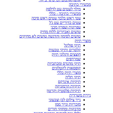
מכשירי כתיבה
מילוי לעטים עט לדלפק
מכשירי כתיבה - כללי
עטי ראש בלבד עטים ראש סיכה
עטים כדוריים עט ג'ל
עפרונות ועפרון מכני
טושים ואביזרים ללוח מחיק
טושים לסימון והדגשה טושים לא מחיקים
מוצרי תיוק
תיקי פוליגל
קלסרים ותיקי טבעות
חוצצים ודגלוני תיוק
שמרדפים
תיקי מהנדס ומכתביות
קופסאות לקטלוגים
מוצרי תיוק כללי
תיקי תליה
תיקיות אינדקס
תיקיות הרמוניקה
תיקיות פלסטיק וקרטון
ניירת משרדית
נייר צילום לבן וצבעוני
מזכריות ונייר ממו
מדבקות ומחזקי חורים