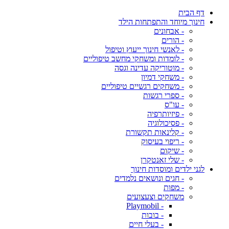
דף הבית
חינוך מיוחד והתפתחות הילד
- אבחונים
- הורים
- לאנשי חינוך ייעוץ וטיפול
- לומדות ומשחקי מחשב טיפוליים
- מוטוריקה עדינה וגסה
- משחקי דמיון
- משחקים רגשיים טיפוליים
- ספרי רגשות
- עו"ס
- פיזיותרפיה
- פסיכולוגיה
- קלינאות תקשורת
- ריפוי בעיסוק
- שיקום
- שלי זאנטקרן
לגני ילדים ומוסדות חינוך
- חגים ונושאים נלמדים
- מפות
משחקים וצעצועים
- Playmobil
- בובות
- בעלי חיים