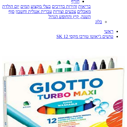
חורף
בריאות
זהירות בדרכים
בעלי מקצוע
המים
יום הולדת
מאכלים
צבעים וצורות
עברית אנגלית וחשבון
סוף
השנה, קיץ והחופש הגדול
בלוג
ראשי
טושים ג'יאוטו טורבו מקסי 12 SK