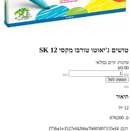
טושים ג'יאוטו טורבו מקסי 12 SK
זמינות: קיים במלאי
₪0.00
הוספה לסל
תיאור
12 יח'
ס. 076200
דגם:
f75ba1e3527ef42bba7b605f07155ef4