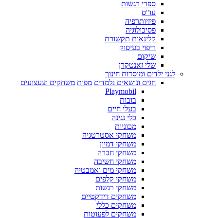
ספרי רגשות
עו"ס
פיזיותרפיה
פסיכולוגיה
קלינאות תקשורת
ריפוי בעיסוק
שיקום
שלי זאנטקרן
לגני ילדים ומוסדות חינוך
חגים ונושאים נלמדים
מפות
משחקים וצעצועים
Playmobil
בובות
בעלי חיים
כלי נגינה
מכוניות
משחקי אסטרטגיה
משחקי דמיון
משחקי חברה
משחקי חשיבה
משחקי מים ואמבטיה
משחקי קלפים
משחקי רגשות
משחקים דידקטיים
משחקים כללי
משחקים לפעוטות