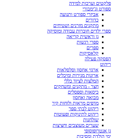
פלקטים וערכות למידה
ספורט וג'ימבורי
אביזרי ספורט ותנועה
כדורים
מתקנים מזרנים ושטיחים
ספרי ילדים חוברות עבודה ומוסיקה
גן וראשית קריאה
ספרי רגשות
ספרים
קלאסיקות
הפסקה פעילה
ריהוט
ארגזי אחסון וסלסלאות
ארונות מגירות ומיכלים
המלצות לציוד כללי
חצר - מתקנים ומשחקים
כיסאות וספסלים
מבואה ואחסון
מדפים מראות ולוחות קיר
ריהוט לבתי ספר
ריהוט לתינוקות ופעוטות
שולחנות
שערים מעוצבים וחציצות
גן אנטרופוסופי
ימי הולדת ומסיבות