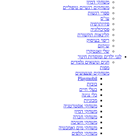
משחקי דמיון
משחקים רגשיים טיפוליים
ספרי רגשות
עו"ס
פיזיותרפיה
פסיכולוגיה
קלינאות תקשורת
ריפוי בעיסוק
שיקום
שלי זאנטקרן
לגני ילדים ומוסדות חינוך
חגים ונושאים נלמדים
מפות
משחקים וצעצועים
Playmobil
בובות
בעלי חיים
כלי נגינה
מכוניות
משחקי אסטרטגיה
משחקי דמיון
משחקי חברה
משחקי חשיבה
משחקי מים ואמבטיה
משחקי קלפים