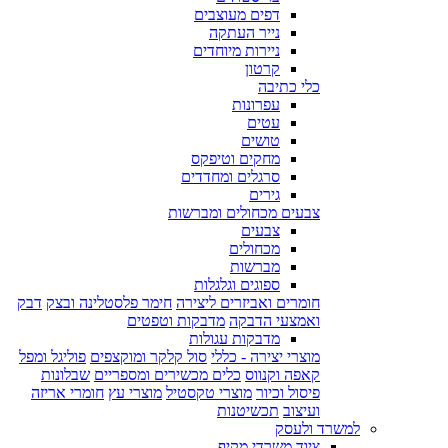
דפים מעוצבים
נייר העתקה
ניירות מיוחדים
קרטון
כלי כתיבה
עפרונות
עטים
טושים
מחקים וטיפקס
סרגלים ומחדדים
גירים
צבעים מכחולים ומברשות
צבעים
מכחולים
מברשות
ספוגים וגלגלות
חומרים ואביזרים ליצירה
חימר פלסטלינה ובצק
דבק
ואמצעי הדבקה
מדבקות וטפטים
מדבקות עגולות
מוצרי יצירה - כללי
סול קלקר ומוקצפים
פוליגל ומפל
קאפה וקנווס
כלים מכשירים ומספריים
שבלונות
פיסול וכיור
מוצרי טקסטיל
מוצרי עץ
חומרי אריזה
ועיצוב
תכשיטנות
למשרד ולעסק
ציוד משרדי מקיף