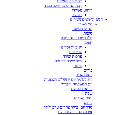
כלים חד פעמיים
קפה תה סוכר וחלב עמיד
ריהוט משרדי
כסאות
חגים ונושאים נלמדים
חגי תשרי
תחילת השנה
סוכות
ט"ו בשבט גינה וטבע
חנוכה
חנוכיות וכדים
סביבונים
ערכות יצירה
ציוד יצירה לחנוכה
שונות
פורים
פסח ואביב
ל"ג בעומר יום ירושלים ושבועות
יום המשפחה וחברות
בריאת העולם
שבת
ימות השבוע
פרדס
סדר יום: בוקר צהרים ערב ולילה
איכות הסביבה והעולם