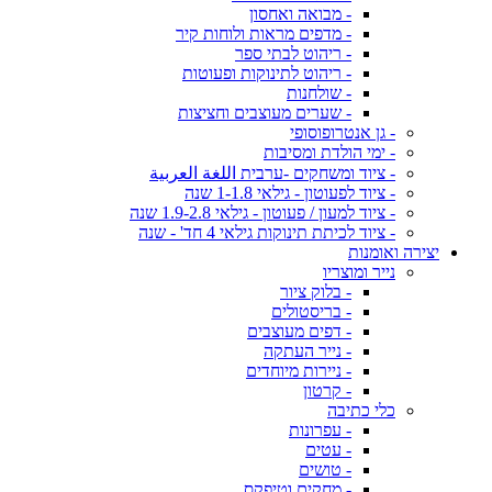
- מבואה ואחסון
- מדפים מראות ולוחות קיר
- ריהוט לבתי ספר
- ריהוט לתינוקות ופעוטות
- שולחנות
- שערים מעוצבים וחציצות
- גן אנטרופוסופי
- ימי הולדת ומסיבות
- ציוד ומשחקים -ערבית اللغة العربية
- ציוד לפעוטון - גילאי 1-1.8 שנה
- ציוד למעון / פעוטון - גילאי 1.9-2.8 שנה
- ציוד לכיתת תינוקות גילאי 4 חד' - שנה
יצירה ואומנות
נייר ומוצריו
- בלוק ציור
- בריסטולים
- דפים מעוצבים
- נייר העתקה
- ניירות מיוחדים
- קרטון
כלי כתיבה
- עפרונות
- עטים
- טושים
- מחקים וטיפקס