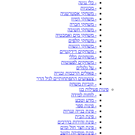
- כלי נגינה
- מכוניות
- משחקי אסטרטגיה
- משחקי דמיון
- משחקי חברה
- משחקי חשיבה
- משחקי מים ואמבטיה
- משחקי קלפים
- משחקי רגשות
- משחקים דידקטיים
- משחקים כללי
- משחקים לפעוטות
- על גלגלים
- פאזלים הרכבות ובנייה
- צעצועים התפתחותיים לגיל הרך
- קוביות משחק
פינות פעילות בגן
- לוחות למידה
- מדע וטבע
- פינות ספר
- פינת בנייה ונגרות
- פינת הבית
- פינת זהירות בדרכים
- פינת חצר חול ומים
- פינת מוסיקה וקשב