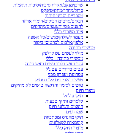
שדכן/מנקב/אקדח סיכות/סיכות תואמות
סרגל/מחדד/מחק/טיפקס
מספריים וסכיני חיתוך
דבקים/סרטים דביקים/חומרי אריזה
לחצנים/גומיות/נעצים/מהדקים
ציוד משרדי כללי
מעמד לשולחן/מגשים/סל אשפה
אלפון/אלבום לכרטיסי ביקור
מכשירי כתיבה
מילוי לעטים עט לדלפק
מכשירי כתיבה - כללי
עטי ראש בלבד עטים ראש סיכה
עטים כדוריים עט ג'ל
עפרונות ועפרון מכני
טושים ואביזרים ללוח מחיק
טושים לסימון והדגשה טושים לא מחיקים
מוצרי תיוק
תיקי פוליגל
קלסרים ותיקי טבעות
חוצצים ודגלוני תיוק
שמרדפים
תיקי מהנדס ומכתביות
קופסאות לקטלוגים
מוצרי תיוק כללי