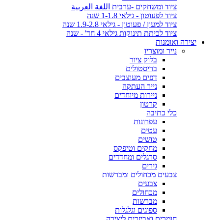
ציוד ומשחקים -ערבית اللغة العربية
ציוד לפעוטון - גילאי 1-1.8 שנה
ציוד למעון / פעוטון - גילאי 1.9-2.8 שנה
ציוד לכיתת תינוקות גילאי 4 חד' - שנה
יצירה ואומנות
נייר ומוצריו
בלוק ציור
בריסטולים
דפים מעוצבים
נייר העתקה
ניירות מיוחדים
קרטון
כלי כתיבה
עפרונות
עטים
טושים
מחקים וטיפקס
סרגלים ומחדדים
גירים
צבעים מכחולים ומברשות
צבעים
מכחולים
מברשות
ספוגים וגלגלות
חומרים ואביזרים ליצירה