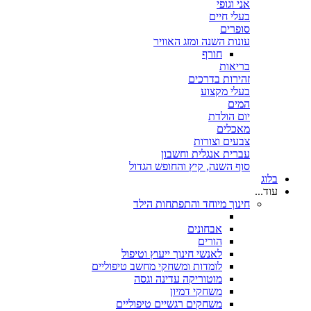
אני וגופי
בעלי חיים
סופרים
עונות השנה ומזג האוויר
חורף
בריאות
זהירות בדרכים
בעלי מקצוע
המים
יום הולדת
מאכלים
צבעים וצורות
עברית אנגלית וחשבון
סוף השנה, קיץ והחופש הגדול
בלוג
עוד...
חינוך מיוחד והתפתחות הילד
אבחונים
הורים
לאנשי חינוך ייעוץ וטיפול
לומדות ומשחקי מחשב טיפוליים
מוטוריקה עדינה וגסה
משחקי דמיון
משחקים רגשיים טיפוליים