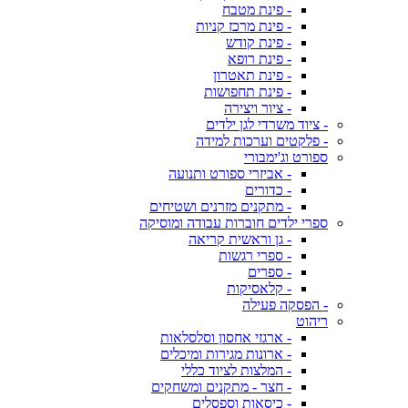
- פינת מטבח
- פינת מרכז קניות
- פינת קודש
- פינת רופא
- פינת תאטרון
- פינת תחפושות
- ציור ויצירה
- ציוד משרדי לגן ילדים
- פלקטים וערכות למידה
ספורט וג'ימבורי
- אביזרי ספורט ותנועה
- כדורים
- מתקנים מזרנים ושטיחים
ספרי ילדים חוברות עבודה ומוסיקה
- גן וראשית קריאה
- ספרי רגשות
- ספרים
- קלאסיקות
- הפסקה פעילה
ריהוט
- ארגזי אחסון וסלסלאות
- ארונות מגירות ומיכלים
- המלצות לציוד כללי
- חצר - מתקנים ומשחקים
- כיסאות וספסלים