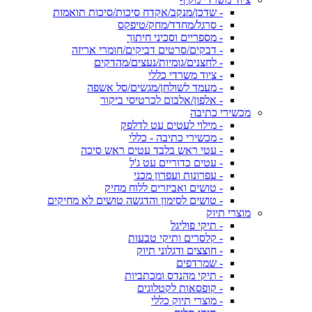
- שדכן/מנקב/אקדח סיכות/סיכות תואמות
- סרגל/מחדד/מחק/טיפקס
- מספריים וסכיני חיתוך
- דבקים/סרטים דביקים/חומרי אריזה
- לחצנים/גומיות/נעצים/מהדקים
- ציוד משרדי כללי
- מעמד לשולחן/מגשים/סל אשפה
- אלפון/אלבום לכרטיסי ביקור
מכשירי כתיבה
- מילוי לעטים עט לדלפק
- מכשירי כתיבה - כללי
- עטי ראש בלבד עטים ראש סיכה
- עטים כדוריים עט ג'ל
- עפרונות ועפרון מכני
- טושים ואביזרים ללוח מחיק
- טושים לסימון והדגשה טושים לא מחיקים
מוצרי תיוק
- תיקי פוליגל
- קלסרים ותיקי טבעות
- חוצצים ודגלוני תיוק
- שמרדפים
- תיקי מהנדס ומכתביות
- קופסאות לקטלוגים
- מוצרי תיוק כללי