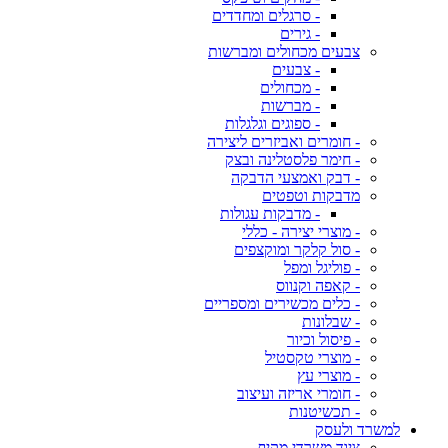
- סרגלים ומחדדים
- גירים
צבעים מכחולים ומברשות
- צבעים
- מכחולים
- מברשות
- ספוגים וגלגלות
- חומרים ואביזרים ליצירה
- חימר פלסטלינה ובצק
- דבק ואמצעי הדבקה
מדבקות וטפטים
- מדבקות עגולות
- מוצרי יצירה - כללי
- סול קלקר ומוקצפים
- פוליגל ומפל
- קאפה וקנווס
- כלים מכשירים ומספריים
- שבלונות
- פיסול וכיור
- מוצרי טקסטיל
- מוצרי עץ
- חומרי אריזה ועיצוב
- תכשיטנות
למשרד ולעסק
ציוד משרדי מקיף