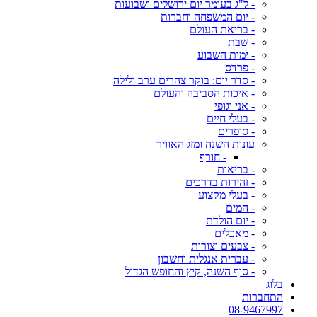
- ל"ג בעומר יום ירושלים ושבועות
- יום המשפחה וחברות
- בריאת העולם
- שבת
- ימות השבוע
- פרדס
- סדר יום: בוקר צהרים ערב ולילה
- איכות הסביבה והעולם
- אני וגופי
- בעלי חיים
- סופרים
עונות השנה ומזג האוויר
- חורף
- בריאות
- זהירות בדרכים
- בעלי מקצוע
- המים
- יום הולדת
- מאכלים
- צבעים וצורות
- עברית אנגלית וחשבון
- סוף השנה, קיץ והחופש הגדול
בלוג
התחברות
08-9467997