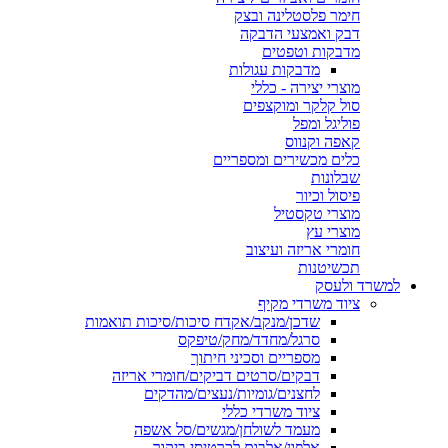
חימר פלסטלינה ובצק
דבק ואמצעי הדבקה
מדבקות וטפטים
מדבקות עגולות
מוצרי יצירה - כללי
סול קלקר ומוקצפים
פוליגל ומפל
קאפה וקנווס
כלים מכשירים ומספריים
שבלונות
פיסול וכיור
מוצרי טקסטיל
מוצרי עץ
חומרי אריזה ועיצוב
תכשיטנות
למשרד ולעסק
ציוד משרדי מקיף
שדכן/מנקב/אקדח סיכות/סיכות תואמות
סרגל/מחדד/מחק/טיפקס
מספריים וסכיני חיתוך
דבקים/סרטים דביקים/חומרי אריזה
לחצנים/גומיות/נעצים/מהדקים
ציוד משרדי כללי
מעמד לשולחן/מגשים/סל אשפה
אלפון/אלבום לכרטיסי ביקור