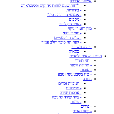
אמצעי הדרכה
- לוחות שעם לוחות מחיקים ופליפצ'ארט
- בידוריות
- אמצעי הדרכה - כללי
- מסכים
- עטי ציון לייזר
מזון וחומרי ניקוי
- חומרי ניקוי
- כלים חד פעמיים
- קפה תה סוכר וחלב עמיד
ריהוט משרדי
- כסאות
חגים ונושאים נלמדים
- חגי תשרי
- תחילת השנה
- סוכות
- ט"ו בשבט גינה וטבע
חנוכה
- חנוכיות וכדים
- סביבונים
- ערכות יצירה
- ציוד יצירה לחנוכה
- שונות
- פורים
- פסח ואביב