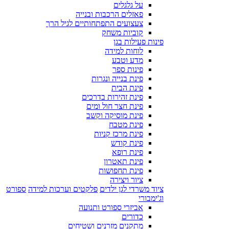
על גלגלים
פאזלים הרכבות ובנייה
צעצועים התפתחותיים לגיל הרך
קוביות משחק
פינות פעילות בגן
לוחות למידה
מדע וטבע
פינות ספר
פינת בנייה ונגרות
פינת הבית
פינת זהירות בדרכים
פינת חצר חול ומים
פינת מוסיקה וקשב
פינת מטבח
פינת מרכז קניות
פינת קודש
פינת רופא
פינת תאטרון
פינת תחפושות
ציור ויצירה
ציוד משרדי לגן ילדים
פלקטים וערכות למידה
ספורט
וג'ימבורי
אביזרי ספורט ותנועה
כדורים
מתקנים מזרנים ושטיחים