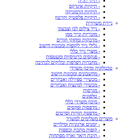
- תיקי תליה
- תיקיות אינדקס
- תיקיות הרמוניקה
- תיקיות פלסטיק וקרטון
ניירת משרדית
- נייר צילום לבן וצבעוני
- מזכריות ונייר ממו
- מדבקות ומחזקי חורים
- גלילי נייר לקופות ומכונות חישוב
- מוצרי נייר כללי
- פנקסים כרטיסיות ומעטפות
- מחברות דפדפות ובלוקים לכתיבה
טכנולוגיה ומיכון משרדי
- מחשבונים ומכונות חישוב
- מכשירי ספירלה ואביזרים
- מכשירי למינציה ואביזרים
- מגרסות
- טלפונים
- מיכון משרדי כללי
- מדפסות ופקסים
- מדפסת תוויות וסרטים
מוצרים משלימים למשרד
- יומנים ארגוניות ומילויים
- קופות מתכת וכספות
- תיבת דואר וארון מפתחות