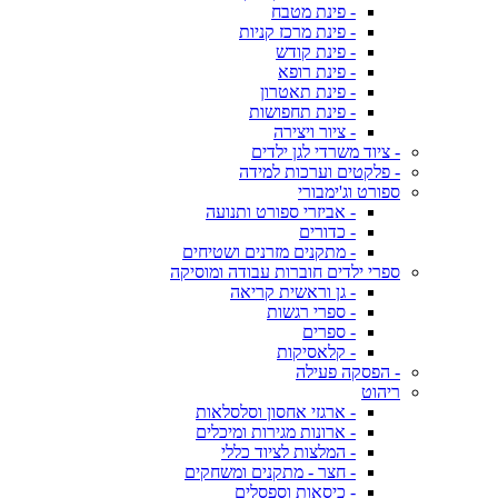
- פינת מטבח
- פינת מרכז קניות
- פינת קודש
- פינת רופא
- פינת תאטרון
- פינת תחפושות
- ציור ויצירה
- ציוד משרדי לגן ילדים
- פלקטים וערכות למידה
ספורט וג'ימבורי
- אביזרי ספורט ותנועה
- כדורים
- מתקנים מזרנים ושטיחים
ספרי ילדים חוברות עבודה ומוסיקה
- גן וראשית קריאה
- ספרי רגשות
- ספרים
- קלאסיקות
- הפסקה פעילה
ריהוט
- ארגזי אחסון וסלסלאות
- ארונות מגירות ומיכלים
- המלצות לציוד כללי
- חצר - מתקנים ומשחקים
- כיסאות וספסלים