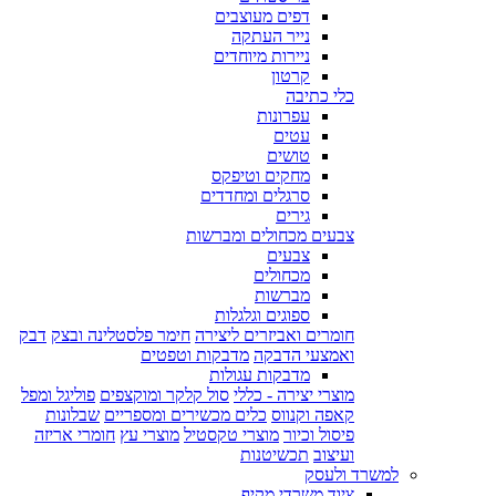
דפים מעוצבים
נייר העתקה
ניירות מיוחדים
קרטון
כלי כתיבה
עפרונות
עטים
טושים
מחקים וטיפקס
סרגלים ומחדדים
גירים
צבעים מכחולים ומברשות
צבעים
מכחולים
מברשות
ספוגים וגלגלות
חומרים ואביזרים ליצירה
חימר פלסטלינה ובצק
דבק
ואמצעי הדבקה
מדבקות וטפטים
מדבקות עגולות
מוצרי יצירה - כללי
סול קלקר ומוקצפים
פוליגל ומפל
קאפה וקנווס
כלים מכשירים ומספריים
שבלונות
פיסול וכיור
מוצרי טקסטיל
מוצרי עץ
חומרי אריזה
ועיצוב
תכשיטנות
למשרד ולעסק
ציוד משרדי מקיף