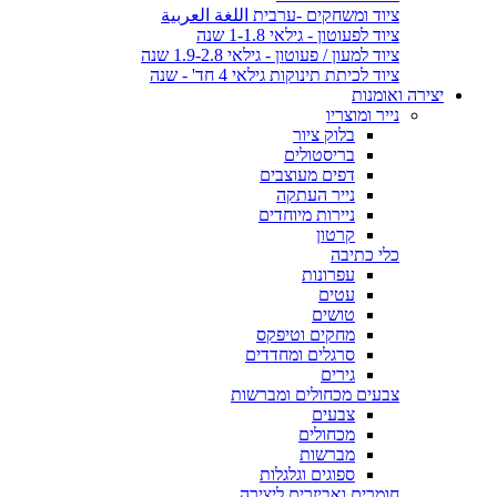
ציוד ומשחקים -ערבית اللغة العربية
ציוד לפעוטון - גילאי 1-1.8 שנה
ציוד למעון / פעוטון - גילאי 1.9-2.8 שנה
ציוד לכיתת תינוקות גילאי 4 חד' - שנה
יצירה ואומנות
נייר ומוצריו
בלוק ציור
בריסטולים
דפים מעוצבים
נייר העתקה
ניירות מיוחדים
קרטון
כלי כתיבה
עפרונות
עטים
טושים
מחקים וטיפקס
סרגלים ומחדדים
גירים
צבעים מכחולים ומברשות
צבעים
מכחולים
מברשות
ספוגים וגלגלות
חומרים ואביזרים ליצירה