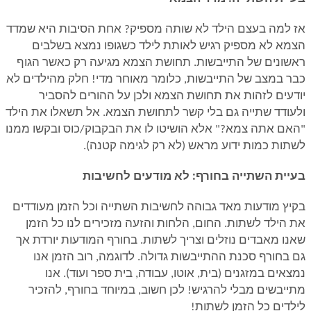
אז למה בעצם הילד לא שותה מספיק? אחת הסיבות היא שמדד
הצמא לא מספיק רגיש לאותת לילד כשגופו נמצא בשלבים
ראשונים של התייבשות. תחושת הצמא מגיעה רק כאשר הגוף
כבר במצב של התייבשות, כלומר מאוחר מדי! חלק מהילדים לא
יודעים לזהות את תחושת הצמא ולכן על ההורים להסביר
ולעודד שתייה גם בלי קשר לתחושת הצמא. אל תשאלו את הילד
"האם אתה צמא?" אלא הושיטו לו את הבקבוק/כוס ובקשו ממנו
לשתות כמות ידוע מראש (לא רק לגימה קטנה).
בעיית השתייה בחורף: לא מודעים לחשיבות
בקיץ מודעות מאד גבוהה לחשיבות השתייה וכל הזמן מעודדים
את הילד לשתות. החום, הלחות והזעה מזכירים לנו כל הזמן
שאנו מאבדים נוזלים וצריך לשתות. בחורף המודעות יורדת אך
גם בחורף סכנת ההתייבשות גדולה. לדוגמה, רוב הזמן אנו
נמצאים במזגנים (בית, אוטו, עבודה, בית ספר ועוד). אנו
מתייבשים מבלי להרגיש! לכן חשוב, במיוחד בחורף, להזכיר
לילדים כל הזמן לשתות!