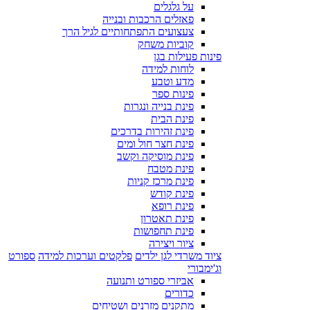
על גלגלים
פאזלים הרכבות ובנייה
צעצועים התפתחותיים לגיל הרך
קוביות משחק
פינות פעילות בגן
לוחות למידה
מדע וטבע
פינות ספר
פינת בנייה ונגרות
פינת הבית
פינת זהירות בדרכים
פינת חצר חול ומים
פינת מוסיקה וקשב
פינת מטבח
פינת מרכז קניות
פינת קודש
פינת רופא
פינת תאטרון
פינת תחפושות
ציור ויצירה
ציוד משרדי לגן ילדים
פלקטים וערכות למידה
ספורט
וג'ימבורי
אביזרי ספורט ותנועה
כדורים
מתקנים מזרנים ושטיחים