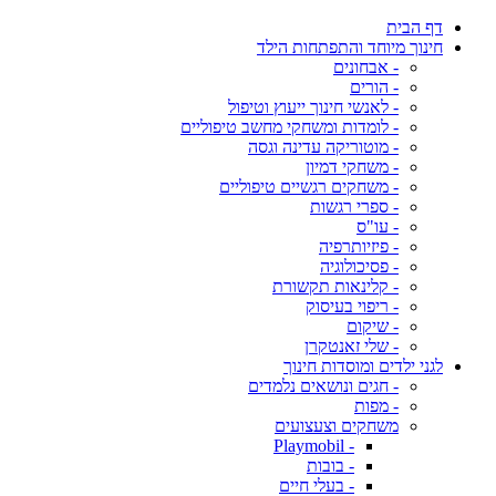
דף הבית
חינוך מיוחד והתפתחות הילד
- אבחונים
- הורים
- לאנשי חינוך ייעוץ וטיפול
- לומדות ומשחקי מחשב טיפוליים
- מוטוריקה עדינה וגסה
- משחקי דמיון
- משחקים רגשיים טיפוליים
- ספרי רגשות
- עו"ס
- פיזיותרפיה
- פסיכולוגיה
- קלינאות תקשורת
- ריפוי בעיסוק
- שיקום
- שלי זאנטקרן
לגני ילדים ומוסדות חינוך
- חגים ונושאים נלמדים
- מפות
משחקים וצעצועים
- Playmobil
- בובות
- בעלי חיים