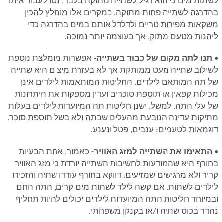
לשתות מים כי הוא רגיל לשתייה מתוקה בלבד, נסו לעבור איתו
בהדרגה לשתייה פחות מתוקה. במקרים אלו מומלץ להכין
משקאות מפירות טריים ולדלדל אותם במים בהדרגה כדי
ליהנות מטעם מתוק, אך בעוצמה יותר נמוכה.
•
תנו לתה מקום של כבוד בשתייה-
אפשרות מומלצת נוספת
לשילוב שתייה מעט ממותקת אך לא בעזרת מיצים היא שתייה
של תה המותאם לילדים. החליטות המותאמות לילדים אינן
מכילות קפאין או תוספת סוכרים ועדין מספקות את היתרונות
של עלי התה. למשל, ישנן חליטות תה המיועדות לילדים בעלות
מתיקות עדינה הנובעת מהעלים שבתה ולא בשל תוספת סוכר.
דוגמאות לטעמים: ענבים, פטל ונענע.
•
התאימו את השתייה למזג האוויר-
כאמור, אחת הבעיות
בחורף היא שהמודעות לחשיבות השתייה יורדת כי מזג האוויר
קריר ולא מרגישים שמזיעים. דווקא בחורף עודדו שתיה והזכירו
לילדים לשתות. אם קשה לילד לשתות מים קרים, התה החם
ובמיוחד חליטות התה המיועדות לילדים יכולים להיות תחליף
נהדר בכוס שתיה ו/או בקנקן משפחתי.