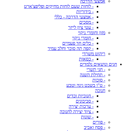
אמצעי הדרכה
- לוחות שעם לוחות מחיקים ופליפצ'ארט
- בידוריות
- אמצעי הדרכה - כללי
- מסכים
- עטי ציון לייזר
מזון וחומרי ניקוי
- חומרי ניקוי
- כלים חד פעמיים
- קפה תה סוכר וחלב עמיד
ריהוט משרדי
- כסאות
חגים ונושאים נלמדים
- חגי תשרי
- תחילת השנה
- סוכות
- ט"ו בשבט גינה וטבע
חנוכה
- חנוכיות וכדים
- סביבונים
- ערכות יצירה
- ציוד יצירה לחנוכה
- שונות
- פורים
- פסח ואביב