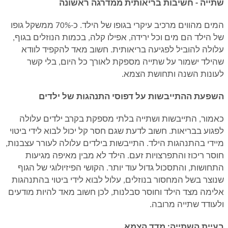
שתייה
- חשיבות בריאותית ממדרגה ראשונה
המים מהווים מרכיב עיקרי בגופו של הילד. כ-70% ממשקל גופו
של הילד הם מים וכל ירידה, אפילו קלה, בכמות הנוזלים בגוף,
עלולה להוביל לפגיעה בריאותית. חשוב מאד להקפיד לוודא
שהילד ישמור על שתייה מספקת לאורך כל היום, בלי קשר
לעונות השנה ותחושת הצמא.
השפעת ההתייבשות על דפוסי התנהגות של ילדים
כאמור, התייבשות ושתייה בלתי מספקת בקרב ילדים עלולה
לפגוע בבריאות. חשוב לדעת שגם חסר קל יכול לבוא לידי ביטוי
מיידי בהתנהגות הילד. התייבשות בילדים עלולה לעורר עצבנות,
חוסר ריכוז והתפרצויות זעם. הילד לא מבין מאיפה מגיעות
התחושות, והתסכול גדול עוד יותר. הקושי הפיזיולוגי של הגוף
שנוצר בשל המחסור בנוזלים, עלול לבוא לידי ביטוי בהתנהגות
אלימה מצד הילד וחוסר סבלנות, לכן חשוב מאד להיות מודעים
ולעודד שתייה מרובה.
בעיית השתייה: מדד הצמא