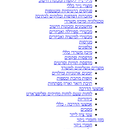
גלילי נייר לקופות ומכונות חישוב
מוצרי נייר כללי
פנקסים כרטיסיות ומעטפות
מחברות דפדפות ובלוקים לכתיבה
טכנולוגיה ומיכון משרדי
מחשבונים ומכונות חישוב
מכשירי ספירלה ואביזרים
מכשירי למינציה ואביזרים
מגרסות
טלפונים
מיכון משרדי כללי
מדפסות ופקסים
מדפסת תוויות וסרטים
מוצרים משלימים למשרד
יומנים ארגוניות ומילויים
קופות מתכת וכספות
תיבת דואר וארון מפתחות
אמצעי הדרכה
לוחות שעם לוחות מחיקים ופליפצ'ארט
בידוריות
אמצעי הדרכה - כללי
מסכים
עטי ציון לייזר
מזון וחומרי ניקוי
חומרי ניקוי