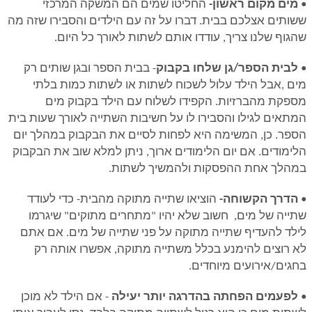
•
מים מקום ראשון-
החליטו שמים הם המשקה המרכזי
ששותים אצלכם בבית. דברו על זה עם הילדים והסבירו שזה מה
שהגוף שלנו צריך, עודדו אותם לשתות לאורך כל היום.
•
לבית הספר/גן שלחו בקבוק
- בבית הספר ובגן שותים רק
מים ,אבל הילד עלול לשכוח לשתות או לשתות כמות בלתי
מספקת מהברזיות. הקפידו לשלוח עם הילד בקבוק מים
המתאים לגילו והסבירו לו על חשיבות השתייה לאורך שעות בית
הספר. כן, המשימה היא לפחות לסיים את הבקבוק במהלך יום
הלימודים. אם יום הלימודים ארוך, ניתן למלא שוב את הבקבוק
במהלך אחת ההפסקות ולהמשיך לשתות.
•
הדרך הקשוחה-
הוציאו שתייה מתוקה מהבית- כדי לעודד
שתייה של מים, חשוב שלא יהיו "מתחרים מתוקים" שיגרמו
לילד להעדיף שתייה מתוקה על פני שתייה של מים. אם אתם
לא רוצים להימנע בכלל משתייה מתוקה, אפשרו אותה רק
בחגים/אירועים מיוחדים.
•
לפעמים הפחתה בהדרגה יותר יעילה
- אם הילד לא מוכן