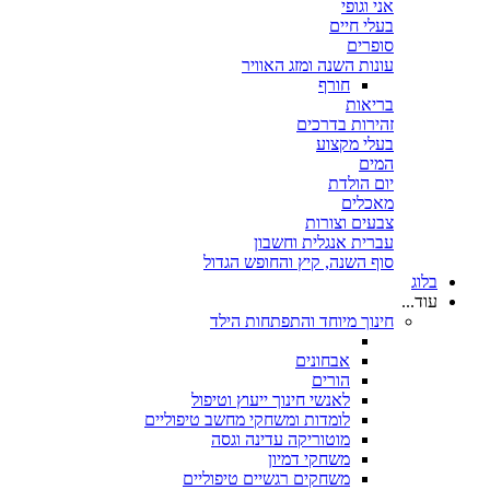
אני וגופי
בעלי חיים
סופרים
עונות השנה ומזג האוויר
חורף
בריאות
זהירות בדרכים
בעלי מקצוע
המים
יום הולדת
מאכלים
צבעים וצורות
עברית אנגלית וחשבון
סוף השנה, קיץ והחופש הגדול
בלוג
עוד...
חינוך מיוחד והתפתחות הילד
אבחונים
הורים
לאנשי חינוך ייעוץ וטיפול
לומדות ומשחקי מחשב טיפוליים
מוטוריקה עדינה וגסה
משחקי דמיון
משחקים רגשיים טיפוליים