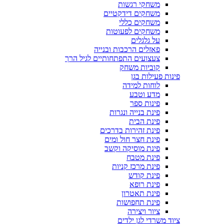
משחקי רגשות
משחקים דידקטיים
משחקים כללי
משחקים לפעוטות
על גלגלים
פאזלים הרכבות ובנייה
צעצועים התפתחותיים לגיל הרך
קוביות משחק
פינות פעילות בגן
לוחות למידה
מדע וטבע
פינות ספר
פינת בנייה ונגרות
פינת הבית
פינת זהירות בדרכים
פינת חצר חול ומים
פינת מוסיקה וקשב
פינת מטבח
פינת מרכז קניות
פינת קודש
פינת רופא
פינת תאטרון
פינת תחפושות
ציור ויצירה
ציוד משרדי לגן ילדים