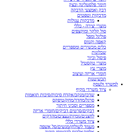
חימר פלסטלינה ובצק
דבק ואמצעי הדבקה
מדבקות וטפטים
מדבקות עגולות
מוצרי יצירה - כללי
סול קלקר ומוקצפים
פוליגל ומפל
קאפה וקנווס
כלים מכשירים ומספריים
שבלונות
פיסול וכיור
מוצרי טקסטיל
מוצרי עץ
חומרי אריזה ועיצוב
תכשיטנות
למשרד ולעסק
ציוד משרדי מקיף
שדכן/מנקב/אקדח סיכות/סיכות תואמות
סרגל/מחדד/מחק/טיפקס
מספריים וסכיני חיתוך
דבקים/סרטים דביקים/חומרי אריזה
לחצנים/גומיות/נעצים/מהדקים
ציוד משרדי כללי
מעמד לשולחן/מגשים/סל אשפה
אלפון/אלבום לכרטיסי ביקור