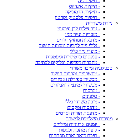
- תיקי תליה
- תיקיות אינדקס
- תיקיות הרמוניקה
- תיקיות פלסטיק וקרטון
ניירת משרדית
- נייר צילום לבן וצבעוני
- מזכריות ונייר ממו
- מדבקות ומחזקי חורים
- גלילי נייר לקופות ומכונות חישוב
- מוצרי נייר כללי
- פנקסים כרטיסיות ומעטפות
- מחברות דפדפות ובלוקים לכתיבה
טכנולוגיה ומיכון משרדי
- מחשבונים ומכונות חישוב
- מכשירי ספירלה ואביזרים
- מכשירי למינציה ואביזרים
- מגרסות
- טלפונים
- מיכון משרדי כללי
- מדפסות ופקסים
- מדפסת תוויות וסרטים
מוצרים משלימים למשרד
- יומנים ארגוניות ומילויים
- קופות מתכת וכספות
- תיבת דואר וארון מפתחות