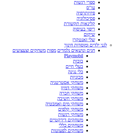
ספרי רגשות
עו"ס
פיזיותרפיה
פסיכולוגיה
קלינאות תקשורת
ריפוי בעיסוק
שיקום
שלי זאנטקרן
לגני ילדים ומוסדות חינוך
חגים ונושאים נלמדים
מפות
משחקים וצעצועים
Playmobil
בובות
בעלי חיים
כלי נגינה
מכוניות
משחקי אסטרטגיה
משחקי דמיון
משחקי חברה
משחקי חשיבה
משחקי מים ואמבטיה
משחקי קלפים
משחקי רגשות
משחקים דידקטיים
משחקים כללי
משחקים לפעוטות