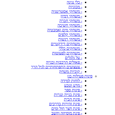
- כלי נגינה
- מכוניות
- משחקי אסטרטגיה
- משחקי דמיון
- משחקי חברה
- משחקי חשיבה
- משחקי מים ואמבטיה
- משחקי קלפים
- משחקי רגשות
- משחקים דידקטיים
- משחקים כללי
- משחקים לפעוטות
- על גלגלים
- פאזלים הרכבות ובנייה
- צעצועים התפתחותיים לגיל הרך
- קוביות משחק
פינות פעילות בגן
- לוחות למידה
- מדע וטבע
- פינות ספר
- פינת בנייה ונגרות
- פינת הבית
- פינת זהירות בדרכים
- פינת חצר חול ומים
- פינת מוסיקה וקשב