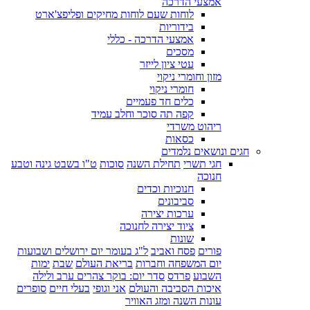
אמצעי הדרכה
לוחות שעם לוחות מחיקים ופליפצ'ארט
בידוריות
אמצעי הדרכה - כללי
מסכים
עטי ציון לייזר
מזון וחומרי ניקוי
חומרי ניקוי
כלים חד פעמיים
קפה תה סוכר וחלב עמיד
ריהוט משרדי
כסאות
חגים ונושאים נלמדים
חגי תשרי
תחילת השנה
סוכות
ט"ו בשבט גינה וטבע
חנוכה
חנוכיות וכדים
סביבונים
ערכות יצירה
ציוד יצירה לחנוכה
שונות
פורים
פסח ואביב
ל"ג בעומר יום ירושלים ושבועות
יום המשפחה וחברות
בריאת העולם
שבת
ימות
השבוע
פרדס
סדר יום: בוקר צהרים ערב ולילה
איכות הסביבה והעולם
אני וגופי
בעלי חיים
סופרים
עונות השנה ומזג האוויר