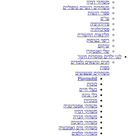
משחקי דמיון
משחקים רגשיים טיפוליים
ספרי רגשות
עו"ס
פיזיותרפיה
פסיכולוגיה
קלינאות תקשורת
ריפוי בעיסוק
שיקום
שלי זאנטקרן
לגני ילדים ומוסדות חינוך
חגים ונושאים נלמדים
מפות
משחקים וצעצועים
Playmobil
בובות
בעלי חיים
כלי נגינה
מכוניות
משחקי אסטרטגיה
משחקי דמיון
משחקי חברה
משחקי חשיבה
משחקי מים ואמבטיה
משחקי קלפים