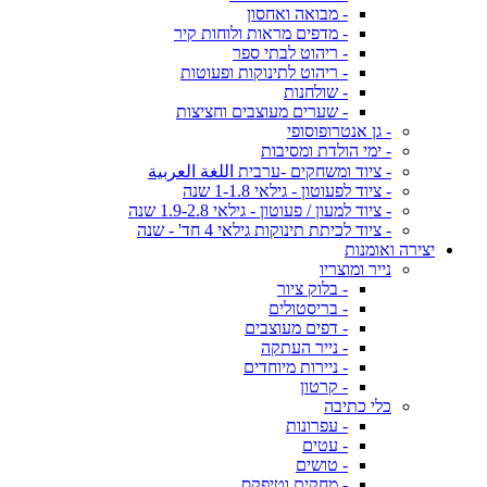
- מבואה ואחסון
- מדפים מראות ולוחות קיר
- ריהוט לבתי ספר
- ריהוט לתינוקות ופעוטות
- שולחנות
- שערים מעוצבים וחציצות
- גן אנטרופוסופי
- ימי הולדת ומסיבות
- ציוד ומשחקים -ערבית اللغة العربية
- ציוד לפעוטון - גילאי 1-1.8 שנה
- ציוד למעון / פעוטון - גילאי 1.9-2.8 שנה
- ציוד לכיתת תינוקות גילאי 4 חד' - שנה
יצירה ואומנות
נייר ומוצריו
- בלוק ציור
- בריסטולים
- דפים מעוצבים
- נייר העתקה
- ניירות מיוחדים
- קרטון
כלי כתיבה
- עפרונות
- עטים
- טושים
- מחקים וטיפקס