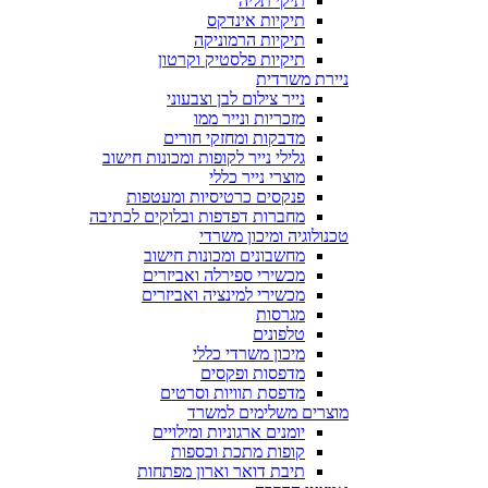
תיקי תליה
תיקיות אינדקס
תיקיות הרמוניקה
תיקיות פלסטיק וקרטון
ניירת משרדית
נייר צילום לבן וצבעוני
מזכריות ונייר ממו
מדבקות ומחזקי חורים
גלילי נייר לקופות ומכונות חישוב
מוצרי נייר כללי
פנקסים כרטיסיות ומעטפות
מחברות דפדפות ובלוקים לכתיבה
טכנולוגיה ומיכון משרדי
מחשבונים ומכונות חישוב
מכשירי ספירלה ואביזרים
מכשירי למינציה ואביזרים
מגרסות
טלפונים
מיכון משרדי כללי
מדפסות ופקסים
מדפסת תוויות וסרטים
מוצרים משלימים למשרד
יומנים ארגוניות ומילויים
קופות מתכת וכספות
תיבת דואר וארון מפתחות