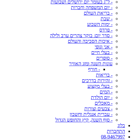
- ל"ג בעומר יום ירושלים ושבועות
- יום המשפחה וחברות
- בריאת העולם
- שבת
- ימות השבוע
- פרדס
- סדר יום: בוקר צהרים ערב ולילה
- איכות הסביבה והעולם
- אני וגופי
- בעלי חיים
- סופרים
עונות השנה ומזג האוויר
- חורף
- בריאות
- זהירות בדרכים
- בעלי מקצוע
- המים
- יום הולדת
- מאכלים
- צבעים וצורות
- עברית אנגלית וחשבון
- סוף השנה, קיץ והחופש הגדול
בלוג
התחברות
08-9467997