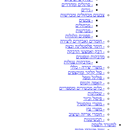
- סרגלים ומחדדים
- גירים
צבעים מכחולים ומברשות
- צבעים
- מכחולים
- מברשות
- ספוגים וגלגלות
- חומרים ואביזרים ליצירה
- חימר פלסטלינה ובצק
- דבק ואמצעי הדבקה
מדבקות וטפטים
- מדבקות עגולות
- מוצרי יצירה - כללי
- סול קלקר ומוקצפים
- פוליגל ומפל
- קאפה וקנווס
- כלים מכשירים ומספריים
- שבלונות
- פיסול וכיור
- מוצרי טקסטיל
- מוצרי עץ
- חומרי אריזה ועיצוב
- תכשיטנות
למשרד ולעסק
ציוד משרדי מקיף