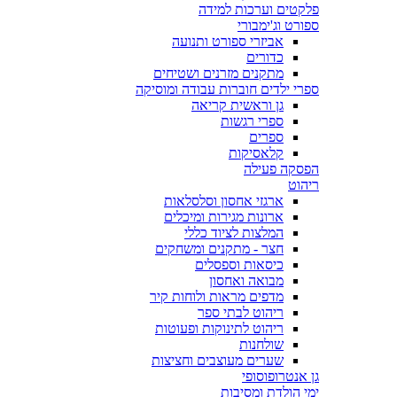
פלקטים וערכות למידה
ספורט וג'ימבורי
אביזרי ספורט ותנועה
כדורים
מתקנים מזרנים ושטיחים
ספרי ילדים חוברות עבודה ומוסיקה
גן וראשית קריאה
ספרי רגשות
ספרים
קלאסיקות
הפסקה פעילה
ריהוט
ארגזי אחסון וסלסלאות
ארונות מגירות ומיכלים
המלצות לציוד כללי
חצר - מתקנים ומשחקים
כיסאות וספסלים
מבואה ואחסון
מדפים מראות ולוחות קיר
ריהוט לבתי ספר
ריהוט לתינוקות ופעוטות
שולחנות
שערים מעוצבים וחציצות
גן אנטרופוסופי
ימי הולדת ומסיבות