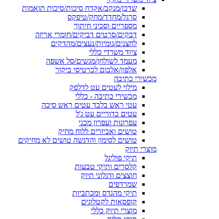
שדכן/מנקב/אקדח סיכות/סיכות תואמות
סרגל/מחדד/מחק/טיפקס
מספריים וסכיני חיתוך
דבקים/סרטים דביקים/חומרי אריזה
לחצנים/גומיות/נעצים/מהדקים
ציוד משרדי כללי
מעמד לשולחן/מגשים/סל אשפה
אלפון/אלבום לכרטיסי ביקור
מכשירי כתיבה
מילוי לעטים עט לדלפק
מכשירי כתיבה - כללי
עטי ראש בלבד עטים ראש סיכה
עטים כדוריים עט ג'ל
עפרונות ועפרון מכני
טושים ואביזרים ללוח מחיק
טושים לסימון והדגשה טושים לא מחיקים
מוצרי תיוק
תיקי פוליגל
קלסרים ותיקי טבעות
חוצצים ודגלוני תיוק
שמרדפים
תיקי מהנדס ומכתביות
קופסאות לקטלוגים
מוצרי תיוק כללי