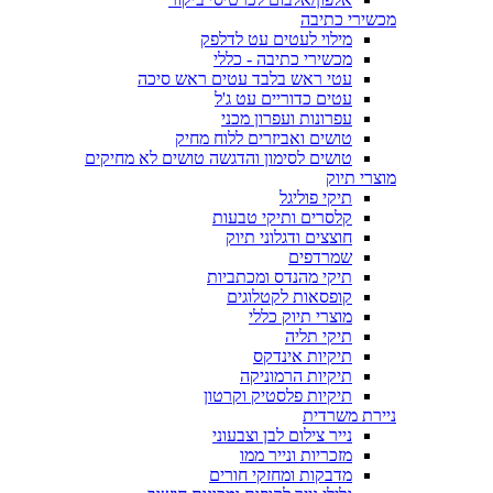
מכשירי כתיבה
מילוי לעטים עט לדלפק
מכשירי כתיבה - כללי
עטי ראש בלבד עטים ראש סיכה
עטים כדוריים עט ג'ל
עפרונות ועפרון מכני
טושים ואביזרים ללוח מחיק
טושים לסימון והדגשה טושים לא מחיקים
מוצרי תיוק
תיקי פוליגל
קלסרים ותיקי טבעות
חוצצים ודגלוני תיוק
שמרדפים
תיקי מהנדס ומכתביות
קופסאות לקטלוגים
מוצרי תיוק כללי
תיקי תליה
תיקיות אינדקס
תיקיות הרמוניקה
תיקיות פלסטיק וקרטון
ניירת משרדית
נייר צילום לבן וצבעוני
מזכריות ונייר ממו
מדבקות ומחזקי חורים