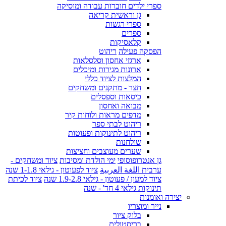
ספרי ילדים חוברות עבודה ומוסיקה
גן וראשית קריאה
ספרי רגשות
ספרים
קלאסיקות
הפסקה פעילה
ריהוט
ארגזי אחסון וסלסלאות
ארונות מגירות ומיכלים
המלצות לציוד כללי
חצר - מתקנים ומשחקים
כיסאות וספסלים
מבואה ואחסון
מדפים מראות ולוחות קיר
ריהוט לבתי ספר
ריהוט לתינוקות ופעוטות
שולחנות
שערים מעוצבים וחציצות
גן אנטרופוסופי
ימי הולדת ומסיבות
ציוד ומשחקים -
ערבית اللغة العربية
ציוד לפעוטון - גילאי 1-1.8 שנה
ציוד למעון / פעוטון - גילאי 1.9-2.8 שנה
ציוד לכיתת
תינוקות גילאי 4 חד' - שנה
יצירה ואומנות
נייר ומוצריו
בלוק ציור
בריסטולים