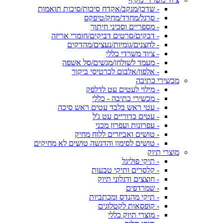
- שדכן/מנקב/אקדח סיכות/סיכות תואמות
- סרגל/מחדד/מחק/טיפקס
- מספריים וסכיני חיתוך
- דבקים/סרטים דביקים/חומרי אריזה
- לחצנים/גומיות/נעצים/מהדקים
- ציוד משרדי כללי
- מעמד לשולחן/מגשים/סל אשפה
- אלפון/אלבום לכרטיסי ביקור
מכשירי כתיבה
- מילוי לעטים עט לדלפק
- מכשירי כתיבה - כללי
- עטי ראש בלבד עטים ראש סיכה
- עטים כדוריים עט ג'ל
- עפרונות ועפרון מכני
- טושים ואביזרים ללוח מחיק
- טושים לסימון והדגשה טושים לא מחיקים
מוצרי תיוק
- תיקי פוליגל
- קלסרים ותיקי טבעות
- חוצצים ודגלוני תיוק
- שמרדפים
- תיקי מהנדס ומכתביות
- קופסאות לקטלוגים
- מוצרי תיוק כללי