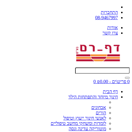
התחברות
08-9467997
אודות
צרו קשר
0 פריט\ים - ₪0.00
0
דף הבית
חינוך מיוחד והתפתחות הילד
אבחונים
הורים
לאנשי חינוך ייעוץ וטיפול
לומדות ומשחקי מחשב טיפוליים
מוטוריקה עדינה וגסה