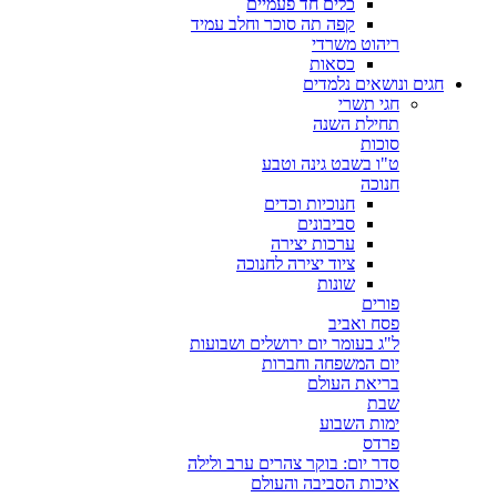
כלים חד פעמיים
קפה תה סוכר וחלב עמיד
ריהוט משרדי
כסאות
חגים ונושאים נלמדים
חגי תשרי
תחילת השנה
סוכות
ט"ו בשבט גינה וטבע
חנוכה
חנוכיות וכדים
סביבונים
ערכות יצירה
ציוד יצירה לחנוכה
שונות
פורים
פסח ואביב
ל"ג בעומר יום ירושלים ושבועות
יום המשפחה וחברות
בריאת העולם
שבת
ימות השבוע
פרדס
סדר יום: בוקר צהרים ערב ולילה
איכות הסביבה והעולם