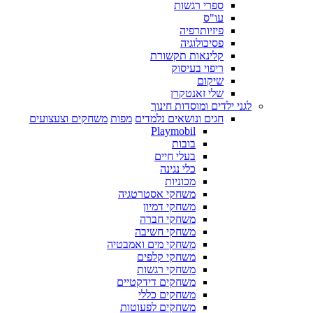
ספרי רגשות
עו"ס
פיזיותרפיה
פסיכולוגיה
קלינאות תקשורת
ריפוי בעיסוק
שיקום
שלי זאנטקרן
לגני ילדים ומוסדות חינוך
חגים ונושאים נלמדים
מפות
משחקים וצעצועים
Playmobil
בובות
בעלי חיים
כלי נגינה
מכוניות
משחקי אסטרטגיה
משחקי דמיון
משחקי חברה
משחקי חשיבה
משחקי מים ואמבטיה
משחקי קלפים
משחקי רגשות
משחקים דידקטיים
משחקים כללי
משחקים לפעוטות