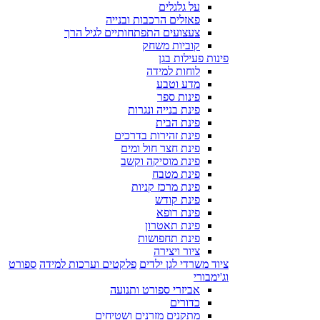
על גלגלים
פאזלים הרכבות ובנייה
צעצועים התפתחותיים לגיל הרך
קוביות משחק
פינות פעילות בגן
לוחות למידה
מדע וטבע
פינות ספר
פינת בנייה ונגרות
פינת הבית
פינת זהירות בדרכים
פינת חצר חול ומים
פינת מוסיקה וקשב
פינת מטבח
פינת מרכז קניות
פינת קודש
פינת רופא
פינת תאטרון
פינת תחפושות
ציור ויצירה
ציוד משרדי לגן ילדים
פלקטים וערכות למידה
ספורט
וג'ימבורי
אביזרי ספורט ותנועה
כדורים
מתקנים מזרנים ושטיחים