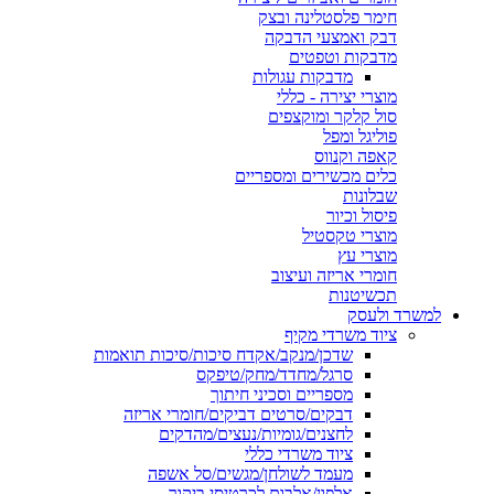
חימר פלסטלינה ובצק
דבק ואמצעי הדבקה
מדבקות וטפטים
מדבקות עגולות
מוצרי יצירה - כללי
סול קלקר ומוקצפים
פוליגל ומפל
קאפה וקנווס
כלים מכשירים ומספריים
שבלונות
פיסול וכיור
מוצרי טקסטיל
מוצרי עץ
חומרי אריזה ועיצוב
תכשיטנות
למשרד ולעסק
ציוד משרדי מקיף
שדכן/מנקב/אקדח סיכות/סיכות תואמות
סרגל/מחדד/מחק/טיפקס
מספריים וסכיני חיתוך
דבקים/סרטים דביקים/חומרי אריזה
לחצנים/גומיות/נעצים/מהדקים
ציוד משרדי כללי
מעמד לשולחן/מגשים/סל אשפה
אלפון/אלבום לכרטיסי ביקור