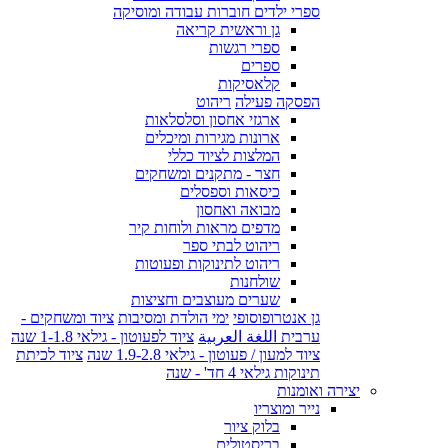
ספרי ילדים חוברות עבודה ומוסיקה
גן וראשית קריאה
ספרי רגשות
ספרים
קלאסיקות
הפסקה פעילה
ריהוט
ארגזי אחסון וסלסלאות
ארונות מגירות ומיכלים
המלצות לציוד כללי
חצר - מתקנים ומשחקים
כיסאות וספסלים
מבואה ואחסון
מדפים מראות ולוחות קיר
ריהוט לבתי ספר
ריהוט לתינוקות ופעוטות
שולחנות
שערים מעוצבים וחציצות
גן אנטרופוסופי
ימי הולדת ומסיבות
ציוד ומשחקים -
ערבית اللغة العربية
ציוד לפעוטון - גילאי 1-1.8 שנה
ציוד למעון / פעוטון - גילאי 1.9-2.8 שנה
ציוד לכיתת
תינוקות גילאי 4 חד' - שנה
יצירה ואומנות
נייר ומוצריו
בלוק ציור
בריסטולים