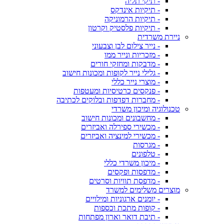
- תיקי תליה
- תיקיות אינדקס
- תיקיות הרמוניקה
- תיקיות פלסטיק וקרטון
ניירת משרדית
- נייר צילום לבן וצבעוני
- מזכריות ונייר ממו
- מדבקות ומחזקי חורים
- גלילי נייר לקופות ומכונות חישוב
- מוצרי נייר כללי
- פנקסים כרטיסיות ומעטפות
- מחברות דפדפות ובלוקים לכתיבה
טכנולוגיה ומיכון משרדי
- מחשבונים ומכונות חישוב
- מכשירי ספירלה ואביזרים
- מכשירי למינציה ואביזרים
- מגרסות
- טלפונים
- מיכון משרדי כללי
- מדפסות ופקסים
- מדפסת תוויות וסרטים
מוצרים משלימים למשרד
- יומנים ארגוניות ומילויים
- קופות מתכת וכספות
- תיבת דואר וארון מפתחות