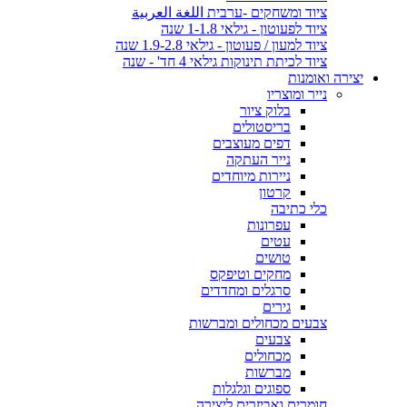
ציוד ומשחקים -ערבית اللغة العربية
ציוד לפעוטון - גילאי 1-1.8 שנה
ציוד למעון / פעוטון - גילאי 1.9-2.8 שנה
ציוד לכיתת תינוקות גילאי 4 חד' - שנה
יצירה ואומנות
נייר ומוצריו
בלוק ציור
בריסטולים
דפים מעוצבים
נייר העתקה
ניירות מיוחדים
קרטון
כלי כתיבה
עפרונות
עטים
טושים
מחקים וטיפקס
סרגלים ומחדדים
גירים
צבעים מכחולים ומברשות
צבעים
מכחולים
מברשות
ספוגים וגלגלות
חומרים ואביזרים ליצירה