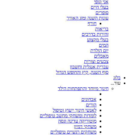
אני וגופי
בעלי חיים
סופרים
עונות השנה ומזג האוויר
חורף
בריאות
זהירות בדרכים
בעלי מקצוע
המים
יום הולדת
מאכלים
צבעים וצורות
עברית אנגלית וחשבון
סוף השנה, קיץ והחופש הגדול
בלוג
עוד...
חינוך מיוחד והתפתחות הילד
אבחונים
הורים
לאנשי חינוך ייעוץ וטיפול
לומדות ומשחקי מחשב טיפוליים
מוטוריקה עדינה וגסה
משחקי דמיון
משחקים רגשיים טיפוליים