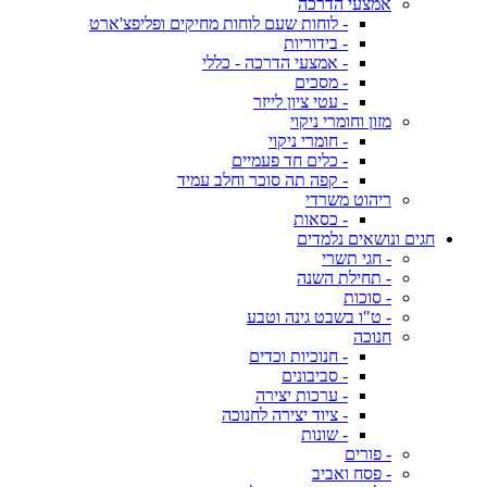
אמצעי הדרכה
- לוחות שעם לוחות מחיקים ופליפצ'ארט
- בידוריות
- אמצעי הדרכה - כללי
- מסכים
- עטי ציון לייזר
מזון וחומרי ניקוי
- חומרי ניקוי
- כלים חד פעמיים
- קפה תה סוכר וחלב עמיד
ריהוט משרדי
- כסאות
חגים ונושאים נלמדים
- חגי תשרי
- תחילת השנה
- סוכות
- ט"ו בשבט גינה וטבע
חנוכה
- חנוכיות וכדים
- סביבונים
- ערכות יצירה
- ציוד יצירה לחנוכה
- שונות
- פורים
- פסח ואביב