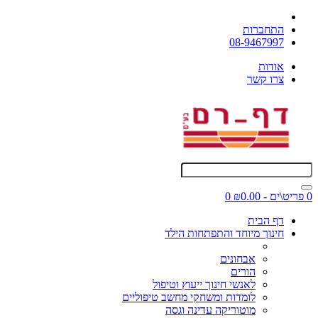
התחברות
08-9467997
אודות
צרו קשר
0 פריט\ים - ₪0.00
0
דף הבית
חינוך מיוחד והתפתחות הילד
אבחונים
הורים
לאנשי חינוך ייעוץ וטיפול
לומדות ומשחקי מחשב טיפוליים
מוטוריקה עדינה וגסה