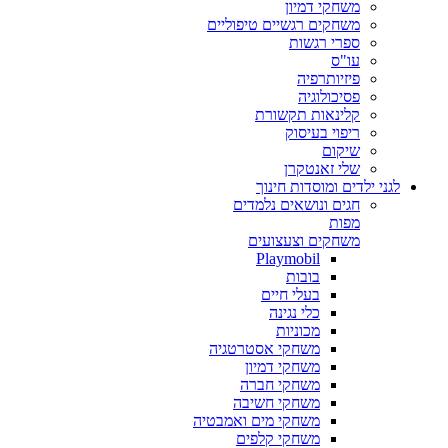
משחקי דמיון
משחקים רגשיים טיפוליים
ספרי רגשות
עו"ס
פיזיותרפיה
פסיכולוגיה
קלינאות תקשורת
ריפוי בעיסוק
שיקום
שלי זאנטקרן
לגני ילדים ומוסדות חינוך
חגים ונושאים נלמדים
מפות
משחקים וצעצועים
Playmobil
בובות
בעלי חיים
כלי נגינה
מכוניות
משחקי אסטרטגיה
משחקי דמיון
משחקי חברה
משחקי חשיבה
משחקי מים ואמבטיה
משחקי קלפים