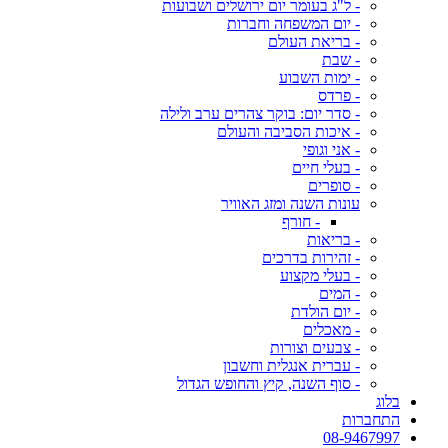
- ל"ג בעומר יום ירושלים ושבועות
- יום המשפחה וחברות
- בריאת העולם
- שבת
- ימות השבוע
- פרדס
- סדר יום: בוקר צהרים ערב ולילה
- איכות הסביבה והעולם
- אני וגופי
- בעלי חיים
- סופרים
עונות השנה ומזג האוויר
- חורף
- בריאות
- זהירות בדרכים
- בעלי מקצוע
- המים
- יום הולדת
- מאכלים
- צבעים וצורות
- עברית אנגלית וחשבון
- סוף השנה, קיץ והחופש הגדול
בלוג
התחברות
08-9467997