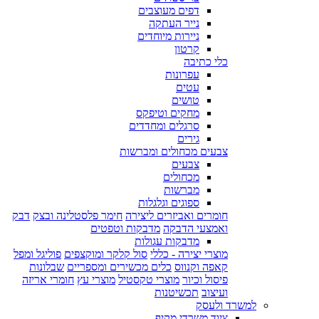
דפים מעוצבים
נייר העתקה
ניירות מיוחדים
קרטון
כלי כתיבה
עפרונות
עטים
טושים
מחקים וטיפקס
סרגלים ומחדדים
גירים
צבעים מכחולים ומברשות
צבעים
מכחולים
מברשות
ספוגים וגלגלות
חומרים ואביזרים ליצירה
חימר פלסטלינה ובצק
דבק
ואמצעי הדבקה
מדבקות וטפטים
מדבקות עגולות
מוצרי יצירה - כללי
סול קלקר ומוקצפים
פוליגל ומפל
קאפה וקנווס
כלים מכשירים ומספריים
שבלונות
פיסול וכיור
מוצרי טקסטיל
מוצרי עץ
חומרי אריזה
ועיצוב
תכשיטנות
למשרד ולעסק
ציוד משרדי מקיף