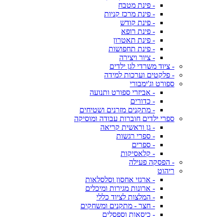
- פינת מטבח
- פינת מרכז קניות
- פינת קודש
- פינת רופא
- פינת תאטרון
- פינת תחפושות
- ציור ויצירה
- ציוד משרדי לגן ילדים
- פלקטים וערכות למידה
ספורט וג'ימבורי
- אביזרי ספורט ותנועה
- כדורים
- מתקנים מזרנים ושטיחים
ספרי ילדים חוברות עבודה ומוסיקה
- גן וראשית קריאה
- ספרי רגשות
- ספרים
- קלאסיקות
- הפסקה פעילה
ריהוט
- ארגזי אחסון וסלסלאות
- ארונות מגירות ומיכלים
- המלצות לציוד כללי
- חצר - מתקנים ומשחקים
- כיסאות וספסלים