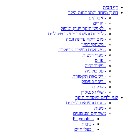
דף הבית
חינוך מיוחד והתפתחות הילד
- אבחונים
- הורים
- לאנשי חינוך ייעוץ וטיפול
- לומדות ומשחקי מחשב טיפוליים
- מוטוריקה עדינה וגסה
- משחקי דמיון
- משחקים רגשיים טיפוליים
- ספרי רגשות
- עו"ס
- פיזיותרפיה
- פסיכולוגיה
- קלינאות תקשורת
- ריפוי בעיסוק
- שיקום
- שלי זאנטקרן
לגני ילדים ומוסדות חינוך
- חגים ונושאים נלמדים
- מפות
משחקים וצעצועים
- Playmobil
- בובות
- בעלי חיים