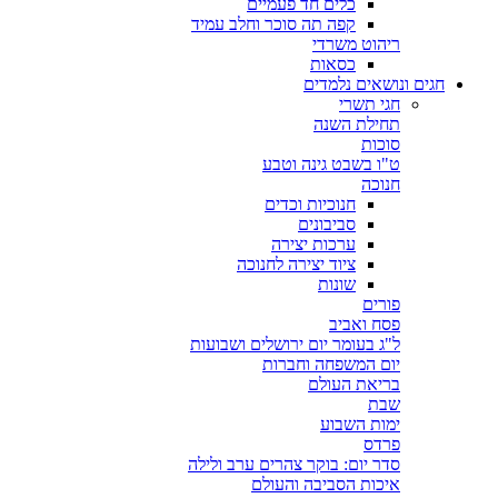
כלים חד פעמיים
קפה תה סוכר וחלב עמיד
ריהוט משרדי
כסאות
חגים ונושאים נלמדים
חגי תשרי
תחילת השנה
סוכות
ט"ו בשבט גינה וטבע
חנוכה
חנוכיות וכדים
סביבונים
ערכות יצירה
ציוד יצירה לחנוכה
שונות
פורים
פסח ואביב
ל"ג בעומר יום ירושלים ושבועות
יום המשפחה וחברות
בריאת העולם
שבת
ימות השבוע
פרדס
סדר יום: בוקר צהרים ערב ולילה
איכות הסביבה והעולם