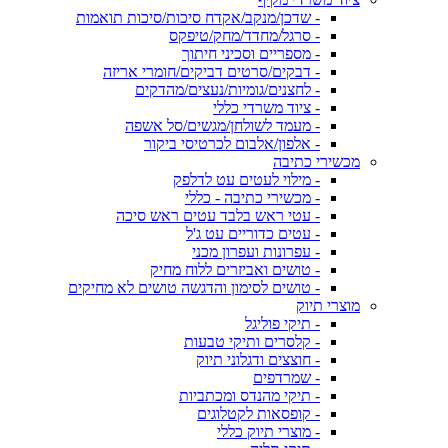
- שדכן/מנקב/אקדח סיכות/סיכות תואמות
- סרגל/מחדד/מחק/טיפקס
- מספריים וסכיני חיתוך
- דבקים/סרטים דביקים/חומרי אריזה
- לחצנים/גומיות/נעצים/מהדקים
- ציוד משרדי כללי
- מעמד לשולחן/מגשים/סל אשפה
- אלפון/אלבום לכרטיסי ביקור
מכשירי כתיבה
- מילוי לעטים עט לדלפק
- מכשירי כתיבה - כללי
- עטי ראש בלבד עטים ראש סיכה
- עטים כדוריים עט ג'ל
- עפרונות ועפרון מכני
- טושים ואביזרים ללוח מחיק
- טושים לסימון והדגשה טושים לא מחיקים
מוצרי תיוק
- תיקי פוליגל
- קלסרים ותיקי טבעות
- חוצצים ודגלוני תיוק
- שמרדפים
- תיקי מהנדס ומכתביות
- קופסאות לקטלוגים
- מוצרי תיוק כללי