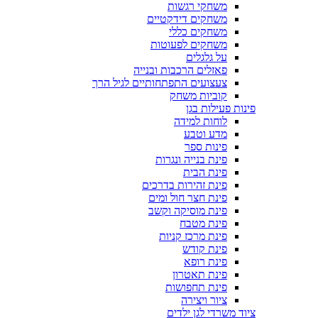
משחקי רגשות
משחקים דידקטיים
משחקים כללי
משחקים לפעוטות
על גלגלים
פאזלים הרכבות ובנייה
צעצועים התפתחותיים לגיל הרך
קוביות משחק
פינות פעילות בגן
לוחות למידה
מדע וטבע
פינות ספר
פינת בנייה ונגרות
פינת הבית
פינת זהירות בדרכים
פינת חצר חול ומים
פינת מוסיקה וקשב
פינת מטבח
פינת מרכז קניות
פינת קודש
פינת רופא
פינת תאטרון
פינת תחפושות
ציור ויצירה
ציוד משרדי לגן ילדים