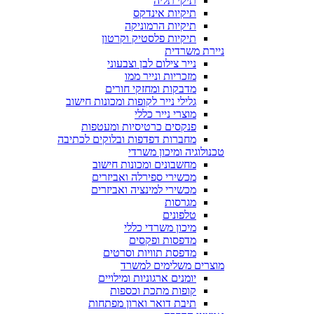
תיקי תליה
תיקיות אינדקס
תיקיות הרמוניקה
תיקיות פלסטיק וקרטון
ניירת משרדית
נייר צילום לבן וצבעוני
מזכריות ונייר ממו
מדבקות ומחזקי חורים
גלילי נייר לקופות ומכונות חישוב
מוצרי נייר כללי
פנקסים כרטיסיות ומעטפות
מחברות דפדפות ובלוקים לכתיבה
טכנולוגיה ומיכון משרדי
מחשבונים ומכונות חישוב
מכשירי ספירלה ואביזרים
מכשירי למינציה ואביזרים
מגרסות
טלפונים
מיכון משרדי כללי
מדפסות ופקסים
מדפסת תוויות וסרטים
מוצרים משלימים למשרד
יומנים ארגוניות ומילויים
קופות מתכת וכספות
תיבת דואר וארון מפתחות