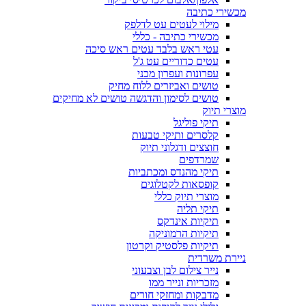
מכשירי כתיבה
מילוי לעטים עט לדלפק
מכשירי כתיבה - כללי
עטי ראש בלבד עטים ראש סיכה
עטים כדוריים עט ג'ל
עפרונות ועפרון מכני
טושים ואביזרים ללוח מחיק
טושים לסימון והדגשה טושים לא מחיקים
מוצרי תיוק
תיקי פוליגל
קלסרים ותיקי טבעות
חוצצים ודגלוני תיוק
שמרדפים
תיקי מהנדס ומכתביות
קופסאות לקטלוגים
מוצרי תיוק כללי
תיקי תליה
תיקיות אינדקס
תיקיות הרמוניקה
תיקיות פלסטיק וקרטון
ניירת משרדית
נייר צילום לבן וצבעוני
מזכריות ונייר ממו
מדבקות ומחזקי חורים