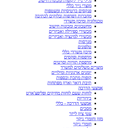
גלילי נייר לקופות ומכונות חישוב
מוצרי נייר כללי
פנקסים כרטיסיות ומעטפות
מחברות דפדפות ובלוקים לכתיבה
טכנולוגיה ומיכון משרדי
מחשבונים ומכונות חישוב
מכשירי ספירלה ואביזרים
מכשירי למינציה ואביזרים
מגרסות
טלפונים
מיכון משרדי כללי
מדפסות ופקסים
מדפסת תוויות וסרטים
מוצרים משלימים למשרד
יומנים ארגוניות ומילויים
קופות מתכת וכספות
תיבת דואר וארון מפתחות
אמצעי הדרכה
לוחות שעם לוחות מחיקים ופליפצ'ארט
בידוריות
אמצעי הדרכה - כללי
מסכים
עטי ציון לייזר
מזון וחומרי ניקוי
חומרי ניקוי