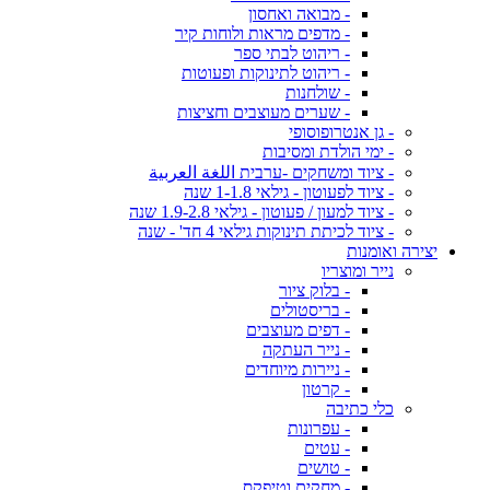
- מבואה ואחסון
- מדפים מראות ולוחות קיר
- ריהוט לבתי ספר
- ריהוט לתינוקות ופעוטות
- שולחנות
- שערים מעוצבים וחציצות
- גן אנטרופוסופי
- ימי הולדת ומסיבות
- ציוד ומשחקים -ערבית اللغة العربية
- ציוד לפעוטון - גילאי 1-1.8 שנה
- ציוד למעון / פעוטון - גילאי 1.9-2.8 שנה
- ציוד לכיתת תינוקות גילאי 4 חד' - שנה
יצירה ואומנות
נייר ומוצריו
- בלוק ציור
- בריסטולים
- דפים מעוצבים
- נייר העתקה
- ניירות מיוחדים
- קרטון
כלי כתיבה
- עפרונות
- עטים
- טושים
- מחקים וטיפקס