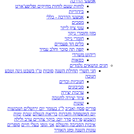
אמצעי הדרכה
לוחות שעם לוחות מחיקים ופליפצ'ארט
בידוריות
אמצעי הדרכה - כללי
מסכים
עטי ציון לייזר
מזון וחומרי ניקוי
חומרי ניקוי
כלים חד פעמיים
קפה תה סוכר וחלב עמיד
ריהוט משרדי
כסאות
חגים ונושאים נלמדים
חגי תשרי
תחילת השנה
סוכות
ט"ו בשבט גינה וטבע
חנוכה
חנוכיות וכדים
סביבונים
ערכות יצירה
ציוד יצירה לחנוכה
שונות
פורים
פסח ואביב
ל"ג בעומר יום ירושלים ושבועות
יום המשפחה וחברות
בריאת העולם
שבת
ימות
השבוע
פרדס
סדר יום: בוקר צהרים ערב ולילה
איכות הסביבה והעולם
אני וגופי
בעלי חיים
סופרים
עונות השנה ומזג האוויר