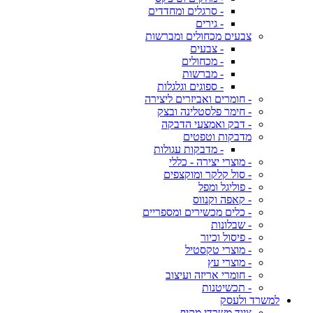
- סרגלים ומחדדים
- גירים
צבעים מכחולים ומברשות
- צבעים
- מכחולים
- מברשות
- ספוגים וגלגלות
- חומרים ואביזרים ליצירה
- חימר פלסטלינה ובצק
- דבק ואמצעי הדבקה
מדבקות וטפטים
- מדבקות עגולות
- מוצרי יצירה - כללי
- סול קלקר ומוקצפים
- פוליגל ומפל
- קאפה וקנווס
- כלים מכשירים ומספריים
- שבלונות
- פיסול וכיור
- מוצרי טקסטיל
- מוצרי עץ
- חומרי אריזה ועיצוב
- תכשיטנות
למשרד ולעסק
ציוד משרדי מקיף