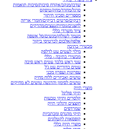
שדכן/מנקב/אקדח סיכות/סיכות תואמות
סרגל/מחדד/מחק/טיפקס
מספריים וסכיני חיתוך
דבקים/סרטים דביקים/חומרי אריזה
לחצנים/גומיות/נעצים/מהדקים
ציוד משרדי כללי
מעמד לשולחן/מגשים/סל אשפה
אלפון/אלבום לכרטיסי ביקור
מכשירי כתיבה
מילוי לעטים עט לדלפק
מכשירי כתיבה - כללי
עטי ראש בלבד עטים ראש סיכה
עטים כדוריים עט ג'ל
עפרונות ועפרון מכני
טושים ואביזרים ללוח מחיק
טושים לסימון והדגשה טושים לא מחיקים
מוצרי תיוק
תיקי פוליגל
קלסרים ותיקי טבעות
חוצצים ודגלוני תיוק
שמרדפים
תיקי מהנדס ומכתביות
קופסאות לקטלוגים
מוצרי תיוק כללי