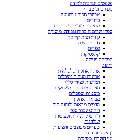
פלקטים וערכות למידה
ספורט וג'ימבורי
אביזרי ספורט ותנועה
כדורים
מתקנים מזרנים ושטיחים
ספרי ילדים חוברות עבודה ומוסיקה
גן וראשית קריאה
ספרי רגשות
ספרים
קלאסיקות
הפסקה פעילה
ריהוט
ארגזי אחסון וסלסלאות
ארונות מגירות ומיכלים
המלצות לציוד כללי
חצר - מתקנים ומשחקים
כיסאות וספסלים
מבואה ואחסון
מדפים מראות ולוחות קיר
ריהוט לבתי ספר
ריהוט לתינוקות ופעוטות
שולחנות
שערים מעוצבים וחציצות
גן אנטרופוסופי
ימי הולדת ומסיבות